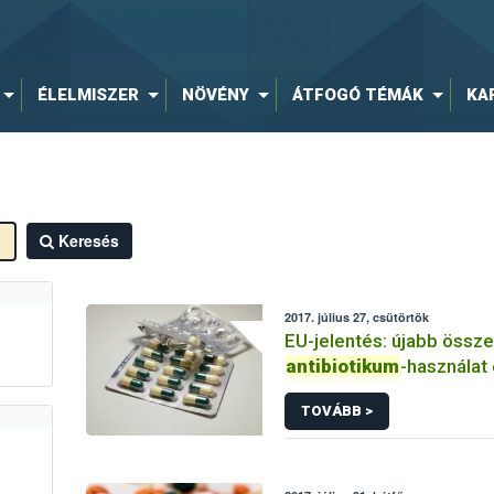
ÉLELMISZER
NÖVÉNY
ÁTFOGÓ TÉMÁK
KA
Keresés
2017. július 27, csütörtök
EU-jelentés: újabb össz
antibiotikum
-használat
antibiotikum
-rezisztenc
TOVÁBB >
nébih élelmiszer tudom
szalmonella coli