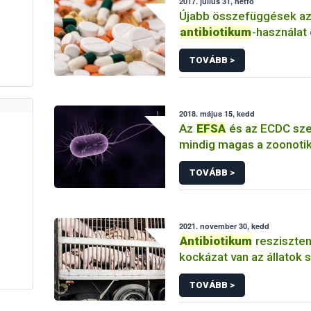
2017. július 31, hétfő
Újabb összefüggések a
antibiotikum
-használat
antibiotikum
-rezisztenc
TOVÁBB >
között...nébih élelmisz
efsa
2018. május 15, kedd
Az
EFSA
és az ECDC sze
mindig magas a zoonoti
baktériumok antibiotiku
TOVÁBB >
2021. november 30, kedd
Antibiotikum
resziszten
kockázat van az állatok 
TOVÁBB >