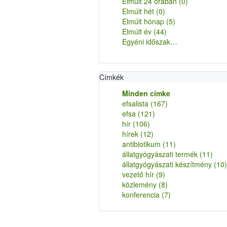
Elmúlt 24 órában
(0)
Elmúlt hét
(0)
Elmúlt hónap
(5)
Elmúlt év
(44)
Egyéni időszak…
Címkék
Minden címke
efsalista
(167)
efsa
(121)
hír
(106)
hírek
(12)
antibiotikum
(11)
állatgyógyászati termék
(11)
állatgyógyászati készítmény
(10)
vezető hír
(9)
közlemény
(8)
konferencia
(7)