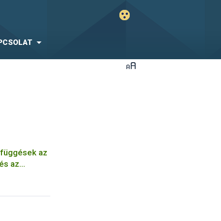
PCSOLAT
efüggések az
 és az
ia...között
ány
efsa