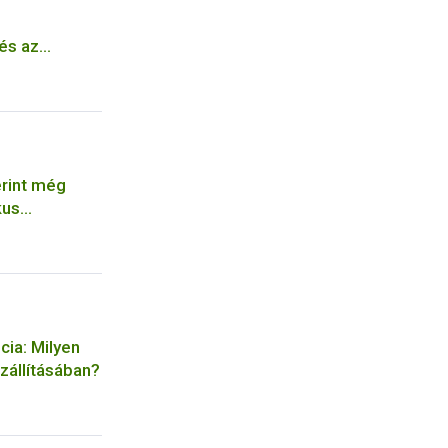
z
 és az
ia
er tudomány
rint még
kus
mokkal
cia: Milyen
szállításában?