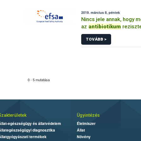
2019. március 8, péntek
Nincs jele annak, hogy 
az
antibiotikum
reziszt
TOVÁBB >
0 - 5 mutatása
Szakterületek
Ügyintézés
Állat-egészségügy és állatvédelem
Élelmiszer
Állategészségügyi diagnosztika
Állat
Állatgyógyászati termékek
Növény