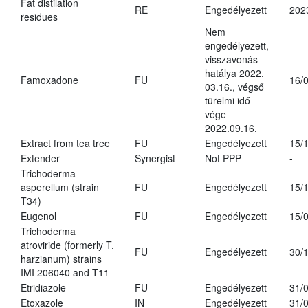
Fat distilation
RE
Engedélyezett
202
residues
Nem
engedélyezett,
visszavonás
hatálya 2022.
Famoxadone
FU
16/
03.16., végső
türelmi idő
vége
2022.09.16.
Extract from tea tree
FU
Engedélyezett
15/
Extender
Synergist
Not PPP
-
Trichoderma
asperellum (strain
FU
Engedélyezett
15/
T34)
Eugenol
FU
Engedélyezett
15/
Trichoderma
atroviride (formerly T.
FU
Engedélyezett
30/
harzianum) strains
IMI 206040 and T11
Etridiazole
FU
Engedélyezett
31/
Etoxazole
IN
Engedélyezett
31/