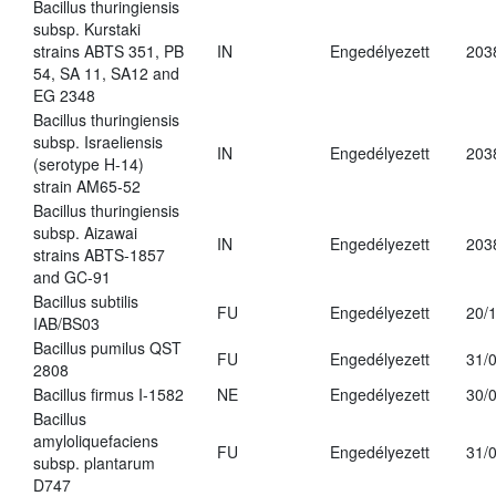
Bacillus thuringiensis
subsp. Kurstaki
strains ABTS 351, PB
IN
Engedélyezett
203
54, SA 11, SA12 and
EG 2348
Bacillus thuringiensis
subsp. Israeliensis
IN
Engedélyezett
203
(serotype H-14)
strain AM65-52
Bacillus thuringiensis
subsp. Aizawai
IN
Engedélyezett
203
strains ABTS-1857
and GC-91
Bacillus subtilis
FU
Engedélyezett
20/
IAB/BS03
Bacillus pumilus QST
FU
Engedélyezett
31/
2808
Bacillus firmus I-1582
NE
Engedélyezett
30/
Bacillus
amyloliquefaciens
FU
Engedélyezett
31/
subsp. plantarum
D747