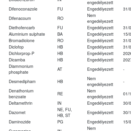
engedélyezett
Difenoconazole
FU
Engedélyezett
31/
Nem
Difenacoum
RO
engedélyezett
Diethofencarb
FU
Engedélyezett
31/
Aluminium sulphate
BA
Engedélyezett
15/
Bromadiolone
RO
Engedélyezett
31/
Diclofop
HB
Engedélyezett
31/
Dichlorprop-P
HB
Engedélyezett
202
Dicamba
HB
Engedélyezett
202
Diammonium
AT
Engedélyezett
-
phosphate
Nem
Desmedipham
HB
-
engedélyezett
Denathonium
Nem
RE
01/
benzoate
engedélyezett
Deltamethrin
IN
Engedélyezett
30/
NE, FU,
Dazomet
Engedélyezett
30/
HB, ST
Daminozide
PG
Engedélyezett
15/
Nem