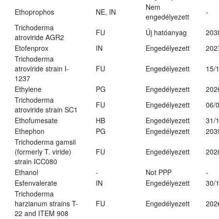
Nem
Ethoprophos
NE, IN
-
engedélyezett
Trichoderma
FU
Új hatóanyag
203
atroviride AGR2
Etofenprox
IN
Engedélyezett
202
Trichoderma
atroviride strain I-
FU
Engedélyezett
15/
1237
Ethylene
PG
Engedélyezett
202
Trichoderma
FU
Engedélyezett
06/
atroviride strain SC1
Ethofumesate
HB
Engedélyezett
31/
Ethephon
PG
Engedélyezett
203
Trichoderma gamsii
(formerly T. viride)
FU
Engedélyezett
202
strain ICC080
Ethanol
-
Not PPP
-
Esfenvalerate
IN
Engedélyezett
30/
Trichoderma
harzianum strains T-
FU
Engedélyezett
202
22 and ITEM 908