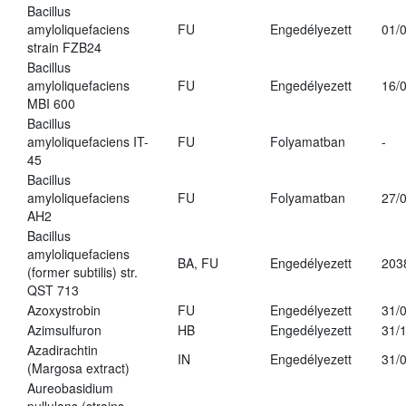
Bacillus
amyloliquefaciens
FU
Engedélyezett
01/
strain FZB24
Bacillus
amyloliquefaciens
FU
Engedélyezett
16/
MBI 600
Bacillus
amyloliquefaciens IT-
FU
Folyamatban
-
45
Bacillus
amyloliquefaciens
FU
Folyamatban
27/
AH2
Bacillus
amyloliquefaciens
BA, FU
Engedélyezett
203
(former subtilis) str.
QST 713
Azoxystrobin
FU
Engedélyezett
31/
Azimsulfuron
HB
Engedélyezett
31/
Azadirachtin
IN
Engedélyezett
31/
(Margosa extract)
Aureobasidium