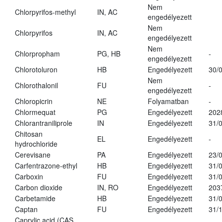
Nem
Chlorpyrifos-methyl
IN, AC
engedélyezett
Nem
Chlorpyrifos
IN, AC
engedélyezett
Nem
Chlorpropham
PG, HB
-
engedélyezett
Chlorotoluron
HB
Engedélyezett
30/
Nem
Chlorothalonil
FU
-
engedélyezett
Chloropicrin
NE
Folyamatban
-
Chlormequat
PG
Engedélyezett
202
Chlorantraniliprole
IN
Engedélyezett
31/
Chitosan
EL
Engedélyezett
-
hydrochloride
Cerevisane
PA
Engedélyezett
23/
Carfentrazone-ethyl
HB
Engedélyezett
31/
Carboxin
FU
Engedélyezett
31/
Carbon dioxide
IN, RO
Engedélyezett
203
Carbetamide
HB
Engedélyezett
31/
Captan
FU
Engedélyezett
31/
Caprylic acid (CAS