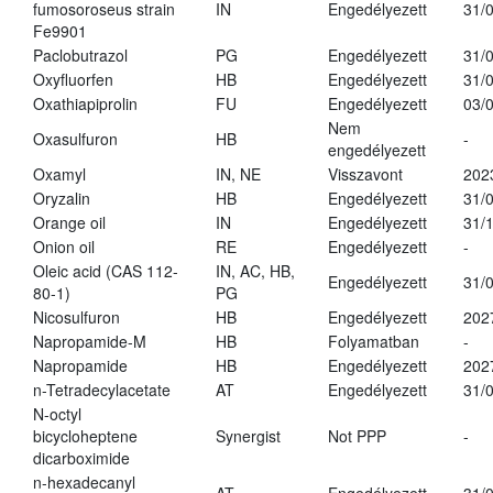
fumosoroseus strain
IN
Engedélyezett
31/
Fe9901
Paclobutrazol
PG
Engedélyezett
31/
Oxyfluorfen
HB
Engedélyezett
31/
Oxathiapiprolin
FU
Engedélyezett
03/
Nem
Oxasulfuron
HB
-
engedélyezett
Oxamyl
IN, NE
Visszavont
202
Oryzalin
HB
Engedélyezett
31/
Orange oil
IN
Engedélyezett
31/
Onion oil
RE
Engedélyezett
-
Oleic acid (CAS 112-
IN, AC, HB,
Engedélyezett
31/
80-1)
PG
Nicosulfuron
HB
Engedélyezett
202
Napropamide-M
HB
Folyamatban
-
Napropamide
HB
Engedélyezett
202
n-Tetradecylacetate
AT
Engedélyezett
31/
N-octyl
bicycloheptene
Synergist
Not PPP
-
dicarboximide
n-hexadecanyl