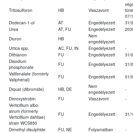
vég
Tritosulforon
HB
Visszavont
türe
07/
Dodecan-1-ol
AT
Engedélyezett
31/
Urea
AT, FU
Engedélyezett
203
Nem
Diuron
HB
engedélyezett
Urtica spp.
AC, FU, IN
Engedélyezett
-
Dithianon
FU
Engedélyezett
31/
Disodium
FU
Engedélyezett
31/
phosphonate
Valifenalate (formerly
FU
Engedélyezett
01/
Valiphenal)
Nem
Diquat (dibromide)
HB, DE
-
engedélyezett
Dimoxystrobin
FU
Visszavont
-
Verticillium albo-
atrum (formerly
FU
Engedélyezett
31/
Verticillium dahliae)
strain WCS850
Dimethyl disulphide
FU, NE
Folyamatban
-