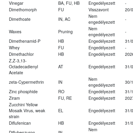
Vinegar
BA, FU, HB
Engedélyezett
-
Dimethomorph
FU
Visszavont
20/
Nem
Dimethoate
IN, AC
-
engedélyezett
Nem
Waxes
Pruning
-
engedélyezett
Dimethenamid-P
HB
Engedélyezett
31/
Whey
FU
Engedélyezett
-
Dimethachlor
HB
Engedélyezett
202
Z,Z-3,13-
Octadecadienyl
AT
Engedélyezett
31/
Acetate
Nem
zeta-Cypermethrin
IN
30/
engedélyezett
Zinc phosphide
RO
Engedélyezett
31/
Ziram
FU, RE
Engedélyezett
202
Zucchini Yellow
Mosaik Virus, weak
EL
Engedélyezett
31/
strain
Diflufenican
HB
Engedélyezett
31/
Nem
Diflubenzuron
IN