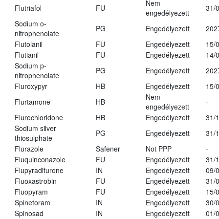
Nem
Flutriafol
FU
31/
engedélyezett
Sodium o-
PG
Engedélyezett
202
nitrophenolate
Flutolanil
FU
Engedélyezett
15/
Flutianil
FU
Engedélyezett
14/
Sodium p-
PG
Engedélyezett
202
nitrophenolate
Fluroxypyr
HB
Engedélyezett
15/
Nem
Flurtamone
HB
-
engedélyezett
Flurochloridone
HB
Engedélyezett
31/
Sodium silver
PG
Engedélyezett
31/
thiosulphate
Flurazole
Safener
Not PPP
-
Fluquinconazole
FU
Engedélyezett
31/
Flupyradifurone
IN
Engedélyezett
09/
Fluoxastrobin
FU
Engedélyezett
31/
Fluopyram
FU
Engedélyezett
15/
Spinetoram
IN
Engedélyezett
30/
Spinosad
IN
Engedélyezett
01/