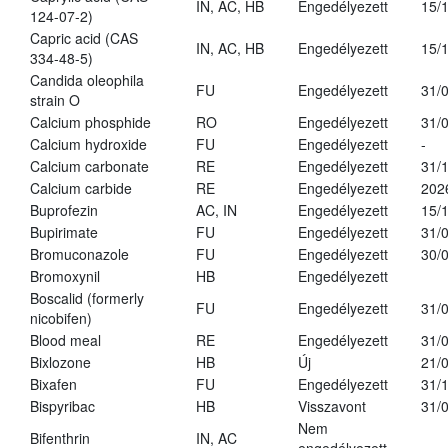
IN, AC, HB
Engedélyezett
15/
124-07-2)
Capric acid (CAS
IN, AC, HB
Engedélyezett
15/
334-48-5)
Candida oleophila
FU
Engedélyezett
31/
strain O
Calcium phosphide
RO
Engedélyezett
31/
Calcium hydroxide
FU
Engedélyezett
-
Calcium carbonate
RE
Engedélyezett
31/
Calcium carbide
RE
Engedélyezett
202
Buprofezin
AC, IN
Engedélyezett
15/
Bupirimate
FU
Engedélyezett
31/
Bromuconazole
FU
Engedélyezett
30/
Bromoxynil
HB
Engedélyezett
Boscalid (formerly
FU
Engedélyezett
31/
nicobifen)
Blood meal
RE
Engedélyezett
31/
Bixlozone
HB
Új
21/
Bixafen
FU
Engedélyezett
31/
Bispyribac
HB
Visszavont
31/
Nem
Bifenthrin
IN, AC