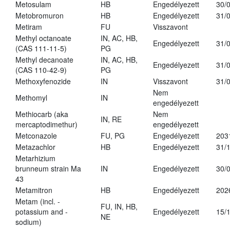
Metosulam
HB
Engedélyezett
30/
Metobromuron
HB
Engedélyezett
31/
Metiram
FU
Visszavont
Methyl octanoate
IN, AC, HB,
Engedélyezett
31/
(CAS 111-11-5)
PG
Methyl decanoate
IN, AC, HB,
Engedélyezett
31/
(CAS 110-42-9)
PG
Methoxyfenozide
IN
Visszavont
31/
Nem
Methomyl
IN
engedélyezett
Methiocarb (aka
Nem
IN, RE
mercaptodimethur)
engedélyezett
Metconazole
FU, PG
Engedélyezett
203
Metazachlor
HB
Engedélyezett
31/
Metarhizium
brunneum strain Ma
IN
Engedélyezett
30/
43
Metamitron
HB
Engedélyezett
202
Metam (incl. -
FU, IN, HB,
potassium and -
Engedélyezett
15/
NE
sodium)