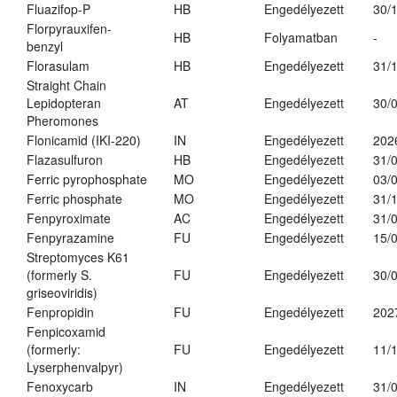
Fluazifop-P
HB
Engedélyezett
30/
Florpyrauxifen-
HB
Folyamatban
-
benzyl
Florasulam
HB
Engedélyezett
31/
Straight Chain
Lepidopteran
AT
Engedélyezett
30/
Pheromones
Flonicamid (IKI-220)
IN
Engedélyezett
202
Flazasulfuron
HB
Engedélyezett
31/
Ferric pyrophosphate
MO
Engedélyezett
03/
Ferric phosphate
MO
Engedélyezett
31/
Fenpyroximate
AC
Engedélyezett
31/
Fenpyrazamine
FU
Engedélyezett
15/
Streptomyces K61
(formerly S.
FU
Engedélyezett
30/
griseoviridis)
Fenpropidin
FU
Engedélyezett
202
Fenpicoxamid
(formerly:
FU
Engedélyezett
11/
Lyserphenvalpyr)
Fenoxycarb
IN
Engedélyezett
31/