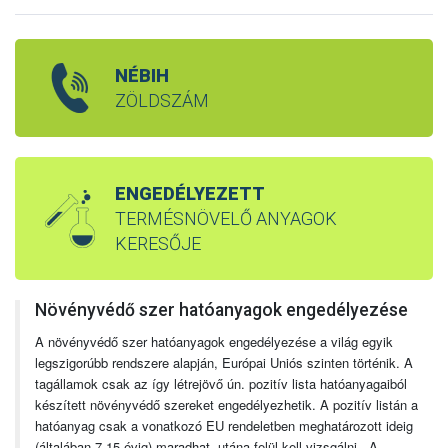
NÉBIH
ZÖLDSZÁM
ENGEDÉLYEZETT
TERMÉSNÖVELŐ ANYAGOK
KERESŐJE
Növényvédő szer hatóanyagok engedélyezése
A növényvédő szer hatóanyagok engedélyezése a világ egyik
legszigorúbb rendszere alapján, Európai Uniós szinten történik. A
tagállamok csak az így létrejövő ún. pozitív lista hatóanyagaiból
készített növényvédő szereket engedélyezhetik. A pozitív listán a
hatóanyag csak a vonatkozó EU rendeletben meghatározott ideig
(általában 7-15 évig) maradhat, utána felül kell vizsgálni. A