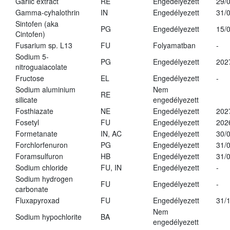
Garlic extract
RE
Engedélyezett
29/
Gamma-cyhalothrin
IN
Engedélyezett
31/
Sintofen (aka
PG
Engedélyezett
15/
Cintofen)
Fusarium sp. L13
FU
Folyamatban
-
Sodium 5-
PG
Engedélyezett
202
nitroguaiacolate
Fructose
EL
Engedélyezett
-
Sodium aluminium
Nem
RE
silicate
engedélyezett
Fosthiazate
NE
Engedélyezett
202
Fosetyl
FU
Engedélyezett
202
Formetanate
IN, AC
Engedélyezett
30/
Forchlorfenuron
PG
Engedélyezett
31/
Foramsulfuron
HB
Engedélyezett
31/
Sodium chloride
FU, IN
Engedélyezett
-
Sodium hydrogen
FU
Engedélyezett
-
carbonate
Fluxapyroxad
FU
Engedélyezett
31/
Nem
Sodium hypochlorite
BA
engedélyezett