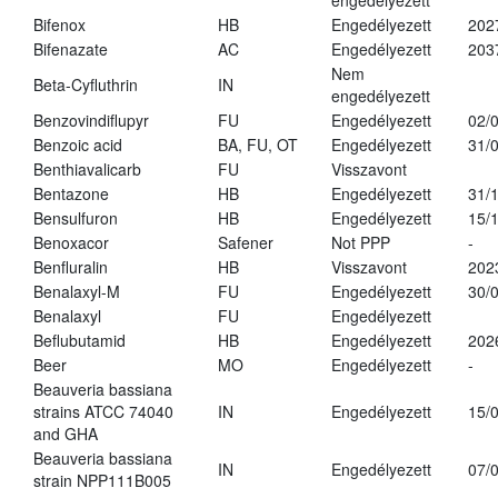
engedélyezett
Bifenox
HB
Engedélyezett
202
Bifenazate
AC
Engedélyezett
203
Nem
Beta-Cyfluthrin
IN
engedélyezett
Benzovindiflupyr
FU
Engedélyezett
02/
Benzoic acid
BA, FU, OT
Engedélyezett
31/
Benthiavalicarb
FU
Visszavont
Bentazone
HB
Engedélyezett
31/
Bensulfuron
HB
Engedélyezett
15/
Benoxacor
Safener
Not PPP
-
Benfluralin
HB
Visszavont
202
Benalaxyl-M
FU
Engedélyezett
30/
Benalaxyl
FU
Engedélyezett
Beflubutamid
HB
Engedélyezett
202
Beer
MO
Engedélyezett
-
Beauveria bassiana
strains ATCC 74040
IN
Engedélyezett
15/
and GHA
Beauveria bassiana
IN
Engedélyezett
07/
strain NPP111B005