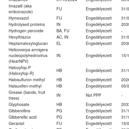
Imazalil (aka
FU
Engedélyezett
31/
enilconazole)
Hymexazol
FU
Engedélyezett
31/
Hydrolysed proteins
IN
Engedélyezett
203
Hydrogen peroxide
BA, FU
Engedélyezett
-
Hexythiazox
AC, IN
Engedélyezett
31/
Heptamaloxyloglucan
EL
Engedélyezett
203
Helicoverpa armigera
nucleopolyhedrovirus
IN
Engedélyezett
15/
(HearNPV)
Haloxyfop-P
HB
Engedélyezett
31/
(Haloxyfop-R)
Halosulfuron methyl
HB
Engedélyezett
202
Halauxifen-methyl
HB
Engedélyezett
05/
Grease (bands, fruit
IN
Not PPP
-
trees)
Glyphosate
HB
Engedélyezett
203
Gibberellins
PG
Engedélyezett
31/
Gibberellic acid
PG
Engedélyezett
31/
Geraniol
FU
Engedélyezett
15/