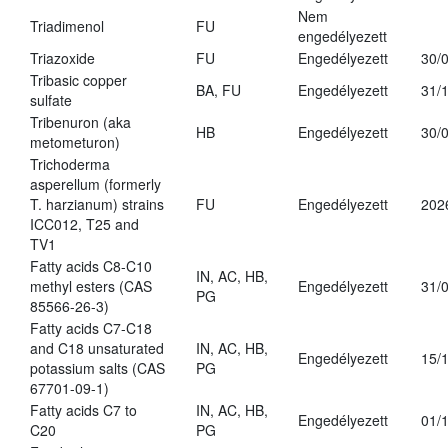
Nem
Triadimenol
FU
engedélyezett
Triazoxide
FU
Engedélyezett
30/
Tribasic copper
BA, FU
Engedélyezett
31/
sulfate
Tribenuron (aka
HB
Engedélyezett
30/
metometuron)
Trichoderma
asperellum (formerly
T. harzianum) strains
FU
Engedélyezett
202
ICC012, T25 and
TV1
Fatty acids C8-C10
IN, AC, HB,
methyl esters (CAS
Engedélyezett
31/
PG
85566-26-3)
Fatty acids C7-C18
and C18 unsaturated
IN, AC, HB,
Engedélyezett
15/
potassium salts (CAS
PG
67701-09-1)
Fatty acids C7 to
IN, AC, HB,
Engedélyezett
01/
C20
PG