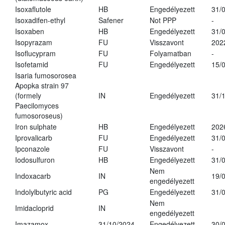
Isoxaflutole
HB
Engedélyezett
31/
Isoxadifen-ethyl
Safener
Not PPP
-
Isoxaben
HB
Engedélyezett
31/
Isopyrazam
FU
Visszavont
202
Isoflucypram
FU
Folyamatban
-
Isofetamid
FU
Engedélyezett
15/
Isaria fumosorosea
Apopka strain 97
(formely
IN
Engedélyezett
31/
Paecilomyces
fumosoroseus)
Iron sulphate
HB
Engedélyezett
202
Iprovalicarb
FU
Engedélyezett
31/
Ipconazole
FU
Visszavont
-
Iodosulfuron
HB
Engedélyezett
31/
Nem
Indoxacarb
IN
19/
engedélyezett
Indolylbutyric acid
PG
Engedélyezett
31/
Nem
Imidacloprid
IN
engedélyezett
Imazamox
31/10/2024
Engedélyezett
30/