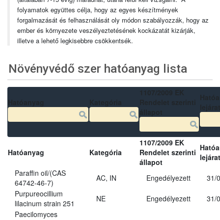
folyamatok együttes célja, hogy az egyes készítmények
forgalmazását és felhasználását oly módon szabályozzák, hogy az
ember és környezete veszélyeztetésének kockázatát kizárják,
illetve a lehető legkisebbre csökkentsék.
Növényvédő szer hatóanyag lista
1107/2009 EK
Ható
Hatóanyag
Kategória
Rendelet szerinti
lejára
állapot
1107/2009 EK
Ható
Hatóanyag
Kategória
Rendelet szerinti
lejára
állapot
Paraffin oil/(CAS
AC, IN
Engedélyezett
31/
64742-46-7)
Purpureocillium
NE
Engedélyezett
31/
lilacinum strain 251
Paecilomyces