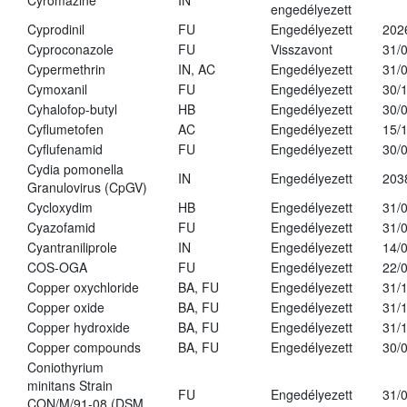
Cyromazine
IN
engedélyezett
Cyprodinil
FU
Engedélyezett
202
Cyproconazole
FU
Visszavont
31/
Cypermethrin
IN, AC
Engedélyezett
31/
Cymoxanil
FU
Engedélyezett
30/
Cyhalofop-butyl
HB
Engedélyezett
30/
Cyflumetofen
AC
Engedélyezett
15/
Cyflufenamid
FU
Engedélyezett
30/
Cydia pomonella
IN
Engedélyezett
203
Granulovirus (CpGV)
Cycloxydim
HB
Engedélyezett
31/
Cyazofamid
FU
Engedélyezett
31/
Cyantraniliprole
IN
Engedélyezett
14/
COS-OGA
FU
Engedélyezett
22/
Copper oxychloride
BA, FU
Engedélyezett
31/
Copper oxide
BA, FU
Engedélyezett
31/
Copper hydroxide
BA, FU
Engedélyezett
31/
Copper compounds
BA, FU
Engedélyezett
30/
Coniothyrium
minitans Strain
FU
Engedélyezett
31/
CON/M/91-08 (DSM