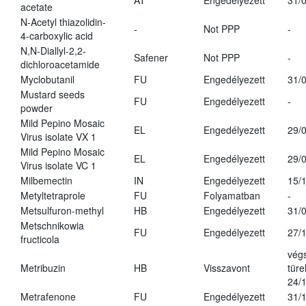
AT
Engedélyezett
31/
acetate
N-Acetyl thiazolidin-
-
Not PPP
-
4-carboxylic acid
N,N-Diallyl-2,2-
Safener
Not PPP
-
dichloroacetamide
Myclobutanil
FU
Engedélyezett
31/
Mustard seeds
FU
Engedélyezett
-
powder
Mild Pepino Mosaic
EL
Engedélyezett
29/
Virus isolate VX 1
Mild Pepino Mosaic
EL
Engedélyezett
29/
Virus isolate VC 1
Milbemectin
IN
Engedélyezett
15/
Metyltetraprole
FU
Folyamatban
-
Metsulfuron-methyl
HB
Engedélyezett
31/
Metschnikowia
FU
Engedélyezett
27/
fructicola
vég
Metribuzin
HB
Visszavont
türe
24/
Metrafenone
FU
Engedélyezett
31/