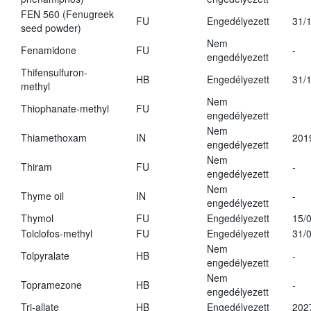
FEN 560 (Fenugreek
FU
Engedélyezett
31/
seed powder)
Nem
Fenamidone
FU
-
engedélyezett
Thifensulfuron-
HB
Engedélyezett
31/
methyl
Nem
Thiophanate-methyl
FU
engedélyezett
Nem
Thiamethoxam
IN
201
engedélyezett
Nem
Thiram
FU
-
engedélyezett
Nem
Thyme oil
IN
-
engedélyezett
Thymol
FU
Engedélyezett
15/
Tolclofos-methyl
FU
Engedélyezett
31/
Nem
Tolpyralate
HB
-
engedélyezett
Nem
Topramezone
HB
-
engedélyezett
Tri-allate
HB
Engedélyezett
202