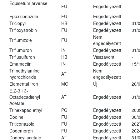
Equisetum arvense
FU
Engedélyezett
-
L.
Epoxiconazole
FU
Engedélyezett
Triclopyr
HB
Engedélyezett
31/
Trifloxystrobin
FU
Engedélyezett
31/
Nem
Triflumizole
FU
engedélyezett
Triflumuron
IN
Engedélyezett
31/
Triflusulfuron
HB
Visszavont
-
Emamectin
IN
Engedélyezett
15/
Trimethylamine
Nem
AT
hydrochloride
engedélyezett
Elemental Iron
MO
Új
26/
E,Z-3,13-
Octadecadienyl
AT
Engedélyezett
31/
Acetate
Trinexapac-ethyl
PG
Engedélyezett
203
Dodine
FU
Engedélyezett
30/
Triticonazole
FU
Engedélyezett
202
Dodemorph
FU
Engedélyezett
202
Dodecyl acetate
AT
Engedélyezett
31/