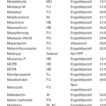
Metaldehyde
MO
Engedélyezett
15/
Metalaxyl-M
FU
Engedélyezett
31/
Metalaxyl
FU
Engedélyezett
30/
Metaflumizone
IN
Engedélyezett
31/
Mesotrione
HB
Engedélyezett
31/
Mesosulfuron
HB
Engedélyezett
30/
Meptyldinocap
FU
Engedélyezett
31/
Mepiquat chlorid
PG
Engedélyezett
204
Mepanipyrim
FU
Visszavont
202
Mefentrifluconazole
FU
Engedélyezett
20/
Mefenpyr
Safener
Not PPP
-
Mecoprop-P
HB
Engedélyezett
15/
MCPB
HB
Engedélyezett
31/
MCPA
HB
Engedélyezett
31/
Mandipropamid
Fu
Engedélyezett
30/
Mandestrobin
FU
Engedélyezett
09/
Nem
Mancozeb
FU
engedélyezett
Maltodextrin
IN
Engedélyezett
03/
Maleic hydrazide
PG
Engedélyezett
31/
Malathion
IN, AC
Engedélyezett
15/