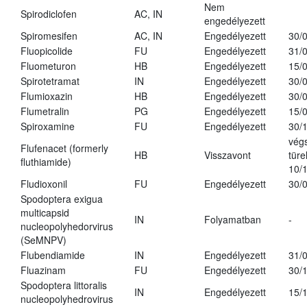
Nem
Spirodiclofen
AC, IN
engedélyezett
Spiromesifen
AC, IN
Engedélyezett
30/
Fluopicolide
FU
Engedélyezett
31/
Fluometuron
HB
Engedélyezett
15/
Spirotetramat
IN
Engedélyezett
30/
Flumioxazin
HB
Engedélyezett
30/
Flumetralin
PG
Engedélyezett
15/
Spiroxamine
FU
Engedélyezett
30/
vég
Flufenacet (formerly
HB
Visszavont
türe
fluthiamide)
10/
Fludioxonil
FU
Engedélyezett
30/
Spodoptera exigua
multicapsid
IN
Folyamatban
-
nucleopolyhedorvirus
(SeMNPV)
Flubendiamide
IN
Engedélyezett
31/
Fluazinam
FU
Engedélyezett
30/
Spodoptera littoralis
IN
Engedélyezett
15/
nucleopolyhedrovirus