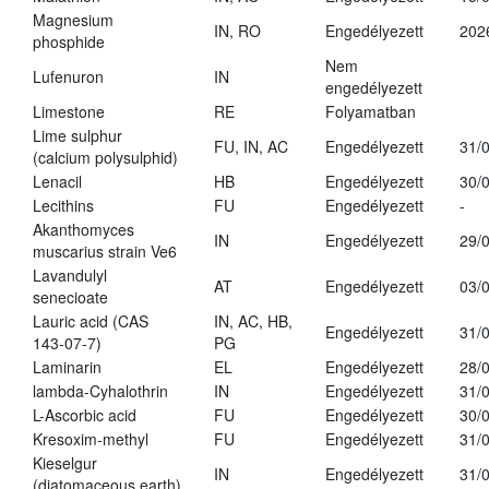
Magnesium
IN, RO
Engedélyezett
202
phosphide
Nem
Lufenuron
IN
engedélyezett
Limestone
RE
Folyamatban
Lime sulphur
FU, IN, AC
Engedélyezett
31/
(calcium polysulphid)
Lenacil
HB
Engedélyezett
30/
Lecithins
FU
Engedélyezett
-
Akanthomyces
IN
Engedélyezett
29/
muscarius strain Ve6
Lavandulyl
AT
Engedélyezett
03/
senecioate
Lauric acid (CAS
IN, AC, HB,
Engedélyezett
31/
143-07-7)
PG
Laminarin
EL
Engedélyezett
28/
lambda-Cyhalothrin
IN
Engedélyezett
31/
L-Ascorbic acid
FU
Engedélyezett
30/
Kresoxim-methyl
FU
Engedélyezett
31/
Kieselgur
IN
Engedélyezett
31/
(diatomaceous earth)