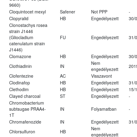
9660)
Cloquintocet mexyl
Safener
Not PPP
-
Clopyralid
HB
Engedélyezett
30/
Clonostachys rosea
strain J1446
(Gliocladium
FU
Engedélyezett
31/
catenulatum strain
J1446)
Clomazone
HB
Engedélyezett
30/
Nem
Clothiadinin
IN
201
engedélyezett
Clofentezine
AC
Visszavont
Clodinafop
HB
Engedélyezett
31/
Clethodim
HB
Engedélyezett
15/
Clayed charcoal
ST
Engedélyezett
-
Chromobacterium
subtsugae PRAA4-
IN
Folyamatban
-
1T
Chromafenozide
IN
Engedélyezett
31/
Nem
Chlorsulfuron
HB
engedélyezett