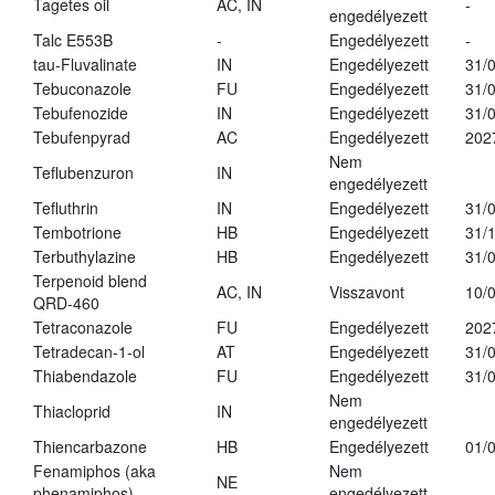
Tagetes oil
AC, IN
-
engedélyezett
Talc E553B
-
Engedélyezett
-
tau-Fluvalinate
IN
Engedélyezett
31/
Tebuconazole
FU
Engedélyezett
31/
Tebufenozide
IN
Engedélyezett
31/
Tebufenpyrad
AC
Engedélyezett
202
Nem
Teflubenzuron
IN
engedélyezett
Tefluthrin
IN
Engedélyezett
31/
Tembotrione
HB
Engedélyezett
31/
Terbuthylazine
HB
Engedélyezett
31/
Terpenoid blend
AC, IN
Visszavont
10/
QRD-460
Tetraconazole
FU
Engedélyezett
202
Tetradecan-1-ol
AT
Engedélyezett
31/
Thiabendazole
FU
Engedélyezett
31/
Nem
Thiacloprid
IN
engedélyezett
Thiencarbazone
HB
Engedélyezett
01/
Fenamiphos (aka
Nem
NE
phenamiphos)
engedélyezett