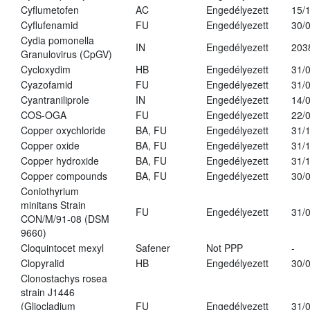
Cyflumetofen
AC
Engedélyezett
15/
Cyflufenamid
FU
Engedélyezett
30/
Cydia pomonella
IN
Engedélyezett
203
Granulovirus (CpGV)
Cycloxydim
HB
Engedélyezett
31/
Cyazofamid
FU
Engedélyezett
31/
Cyantraniliprole
IN
Engedélyezett
14/
COS-OGA
FU
Engedélyezett
22/
Copper oxychloride
BA, FU
Engedélyezett
31/
Copper oxide
BA, FU
Engedélyezett
31/
Copper hydroxide
BA, FU
Engedélyezett
31/
Copper compounds
BA, FU
Engedélyezett
30/
Coniothyrium
minitans Strain
FU
Engedélyezett
31/
CON/M/91-08 (DSM
9660)
Cloquintocet mexyl
Safener
Not PPP
-
Clopyralid
HB
Engedélyezett
30/
Clonostachys rosea
strain J1446
(Gliocladium
FU
Engedélyezett
31/