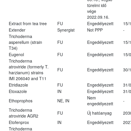
türelmi idő
vége
2022.09.16.
Extract from tea tree
FU
Engedélyezett
15/
Extender
Synergist
Not PPP
-
Trichoderma
asperellum (strain
FU
Engedélyezett
15/
T34)
Eugenol
FU
Engedélyezett
15/
Trichoderma
atroviride (formerly T.
FU
Engedélyezett
30/
harzianum) strains
IMI 206040 and T11
Etridiazole
FU
Engedélyezett
31/
Etoxazole
IN
Engedélyezett
31/
Nem
Ethoprophos
NE, IN
-
engedélyezett
Trichoderma
FU
Új hatóanyag
203
atroviride AGR2
Etofenprox
IN
Engedélyezett
202
Trichoderma