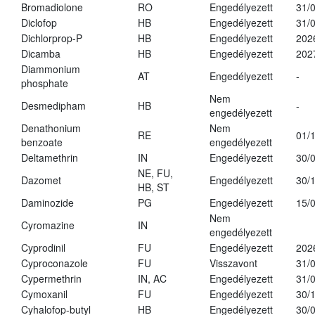
Bromadiolone
RO
Engedélyezett
31/
Diclofop
HB
Engedélyezett
31/
Dichlorprop-P
HB
Engedélyezett
202
Dicamba
HB
Engedélyezett
202
Diammonium
AT
Engedélyezett
-
phosphate
Nem
Desmedipham
HB
-
engedélyezett
Denathonium
Nem
RE
01/
benzoate
engedélyezett
Deltamethrin
IN
Engedélyezett
30/
NE, FU,
Dazomet
Engedélyezett
30/
HB, ST
Daminozide
PG
Engedélyezett
15/
Nem
Cyromazine
IN
engedélyezett
Cyprodinil
FU
Engedélyezett
202
Cyproconazole
FU
Visszavont
31/
Cypermethrin
IN, AC
Engedélyezett
31/
Cymoxanil
FU
Engedélyezett
30/
Cyhalofop-butyl
HB
Engedélyezett
30/