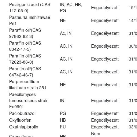
Pelargonic acid (CAS
IN, AC, HB,
Engedélyezett
15/
112-05-0)
PG
Pasteuria nishizawae
NE
Engedélyezett
14/
Pn1
Paraffin oil/(CAS
Ac, IN
Engedélyezett
31/
97862-82-3)
Paraffin oil/(CAS
AC, IN
Engedélyezett
30/
8042-47-5)
Paraffin oil/(CAS
AC, IN
Engedélyezett
31/
72623-86-0)
Paraffin oil/(CAS
AC, IN
Engedélyezett
31/
64742-46-7)
Purpureocillium
NE
Engedélyezett
31/
lilacinum strain 251
Paecilomyces
fumosoroseus strain
IN
Engedélyezett
31/
Fe9901
Paclobutrazol
PG
Engedélyezett
31/
Oxyfluorfen
HB
Engedélyezett
31/
Oxathiapiprolin
FU
Engedélyezett
03/
Nem
Oxasulfuron
HB
-