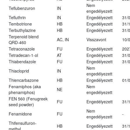
Nem
Teflubenzuron
IN
engedélyezett
Tefluthrin
IN
Engedélyezett
31/
Tembotrione
HB
Engedélyezett
31/
Terbuthylazine
HB
Engedélyezett
31/
Terpenoid blend
AC, IN
Visszavont
10/
QRD-460
Tetraconazole
FU
Engedélyezett
202
Tetradecan-1-ol
AT
Engedélyezett
31/
Thiabendazole
FU
Engedélyezett
31/
Nem
Thiacloprid
IN
engedélyezett
Thiencarbazone
HB
Engedélyezett
01/
Fenamiphos (aka
Nem
NE
phenamiphos)
engedélyezett
FEN 560 (Fenugreek
FU
Engedélyezett
31/
seed powder)
Nem
Fenamidone
FU
-
engedélyezett
Thifensulfuron-
HB
Engedélyezett
31/
methyl