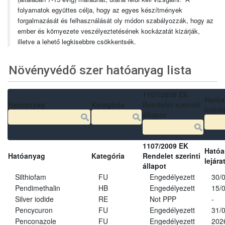
folyamatok együttes célja, hogy az egyes készítmények
forgalmazását és felhasználását oly módon szabályozzák, hogy az
ember és környezete veszélyeztetésének kockázatát kizárják,
illetve a lehető legkisebbre csökkentsék.
Növényvédő szer hatóanyag lista
1107/2009 EK
Ható
Hatóanyag
Kategória
Rendelet szerinti
lejára
állapot
1107/2009 EK
Ható
Hatóanyag
Kategória
Rendelet szerinti
lejára
állapot
Silthiofam
FU
Engedélyezett
30/
Pendimethalin
HB
Engedélyezett
15/
Silver iodide
RE
Not PPP
-
Pencycuron
FU
Engedélyezett
31/
Penconazole
FU
Engedélyezett
202