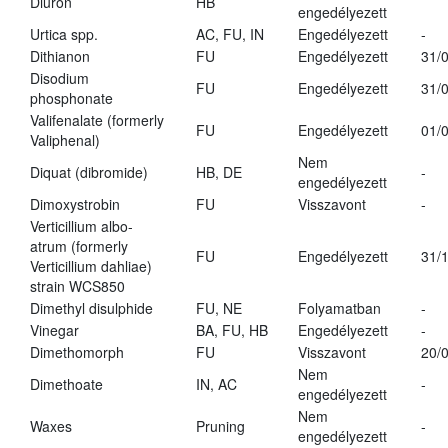
Diuron
HB
engedélyezett
Urtica spp.
AC, FU, IN
Engedélyezett
-
Dithianon
FU
Engedélyezett
31/
Disodium
FU
Engedélyezett
31/
phosphonate
Valifenalate (formerly
FU
Engedélyezett
01/
Valiphenal)
Nem
Diquat (dibromide)
HB, DE
-
engedélyezett
Dimoxystrobin
FU
Visszavont
-
Verticillium albo-
atrum (formerly
FU
Engedélyezett
31/
Verticillium dahliae)
strain WCS850
Dimethyl disulphide
FU, NE
Folyamatban
-
Vinegar
BA, FU, HB
Engedélyezett
-
Dimethomorph
FU
Visszavont
20/
Nem
Dimethoate
IN, AC
-
engedélyezett
Nem
Waxes
Pruning
-
engedélyezett