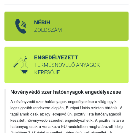
NÉBIH
ZÖLDSZÁM
ENGEDÉLYEZETT
TERMÉSNÖVELŐ ANYAGOK
KERESŐJE
Növényvédő szer hatóanyagok engedélyezése
A növényvédő szer hatóanyagok engedélyezése a világ egyik
legszigorúbb rendszere alapján, Európai Uniós szinten történik. A
tagállamok csak az így létrejövő ún. pozitív lista hatóanyagaiból
készített növényvédő szereket engedélyezhetik. A pozitív listán a
hatóanyag csak a vonatkozó EU rendeletben meghatározott ideig
(általában 7-15 évig) maradhat, utána felül kell vizsgálni. A