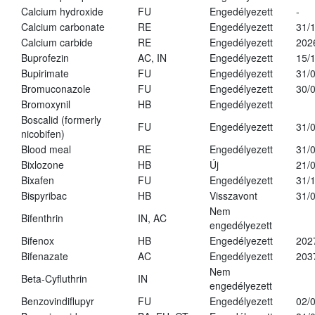
Calcium hydroxide
FU
Engedélyezett
-
Calcium carbonate
RE
Engedélyezett
31/
Calcium carbide
RE
Engedélyezett
202
Buprofezin
AC, IN
Engedélyezett
15/
Bupirimate
FU
Engedélyezett
31/
Bromuconazole
FU
Engedélyezett
30/
Bromoxynil
HB
Engedélyezett
Boscalid (formerly
FU
Engedélyezett
31/
nicobifen)
Blood meal
RE
Engedélyezett
31/
Bixlozone
HB
Új
21/
Bixafen
FU
Engedélyezett
31/
Bispyribac
HB
Visszavont
31/
Nem
Bifenthrin
IN, AC
engedélyezett
Bifenox
HB
Engedélyezett
202
Bifenazate
AC
Engedélyezett
203
Nem
Beta-Cyfluthrin
IN
engedélyezett
Benzovindiflupyr
FU
Engedélyezett
02/