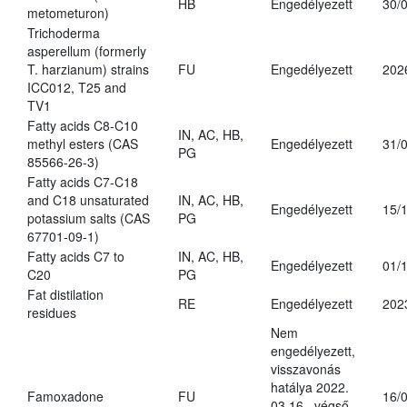
HB
Engedélyezett
30/
metometuron)
Trichoderma
asperellum (formerly
T. harzianum) strains
FU
Engedélyezett
202
ICC012, T25 and
TV1
Fatty acids C8-C10
IN, AC, HB,
methyl esters (CAS
Engedélyezett
31/
PG
85566-26-3)
Fatty acids C7-C18
and C18 unsaturated
IN, AC, HB,
Engedélyezett
15/
potassium salts (CAS
PG
67701-09-1)
Fatty acids C7 to
IN, AC, HB,
Engedélyezett
01/
C20
PG
Fat distilation
RE
Engedélyezett
202
residues
Nem
engedélyezett,
visszavonás
hatálya 2022.
Famoxadone
FU
16/
03.16., végső