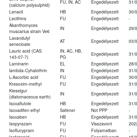
FU, IN, AC
Engedélyezett
31/
(calcium polysulphid)
Lenacil
HB
Engedélyezett
30/
Lecithins
FU
Engedélyezett
-
Akanthomyces
IN
Engedélyezett
29/
muscarius strain Ve6
Lavandulyl
AT
Engedélyezett
03/
senecioate
Lauric acid (CAS
IN, AC, HB,
Engedélyezett
31/
143-07-7)
PG
Laminarin
EL
Engedélyezett
28/
lambda-Cyhalothrin
IN
Engedélyezett
31/
L-Ascorbic acid
FU
Engedélyezett
30/
Kresoxim-methyl
FU
Engedélyezett
31/
Kieselgur
IN
Engedélyezett
31/
(diatomaceous earth)
Isoxaflutole
HB
Engedélyezett
31/
Isoxadifen-ethyl
Safener
Not PPP
-
Isoxaben
HB
Engedélyezett
31/
Isopyrazam
FU
Visszavont
202
Isoflucypram
FU
Folyamatban
-