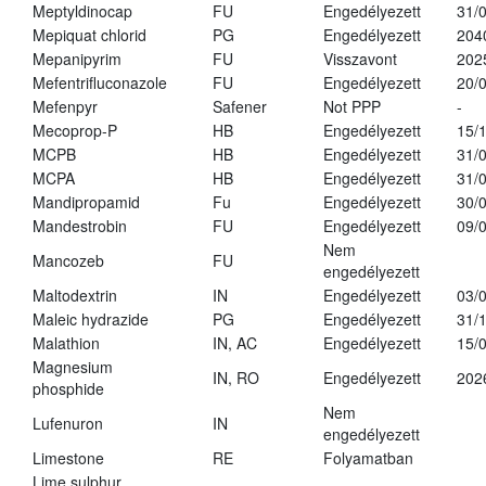
Meptyldinocap
FU
Engedélyezett
31/
Mepiquat chlorid
PG
Engedélyezett
204
Mepanipyrim
FU
Visszavont
202
Mefentrifluconazole
FU
Engedélyezett
20/
Mefenpyr
Safener
Not PPP
-
Mecoprop-P
HB
Engedélyezett
15/
MCPB
HB
Engedélyezett
31/
MCPA
HB
Engedélyezett
31/
Mandipropamid
Fu
Engedélyezett
30/
Mandestrobin
FU
Engedélyezett
09/
Nem
Mancozeb
FU
engedélyezett
Maltodextrin
IN
Engedélyezett
03/
Maleic hydrazide
PG
Engedélyezett
31/
Malathion
IN, AC
Engedélyezett
15/
Magnesium
IN, RO
Engedélyezett
202
phosphide
Nem
Lufenuron
IN
engedélyezett
Limestone
RE
Folyamatban
Lime sulphur