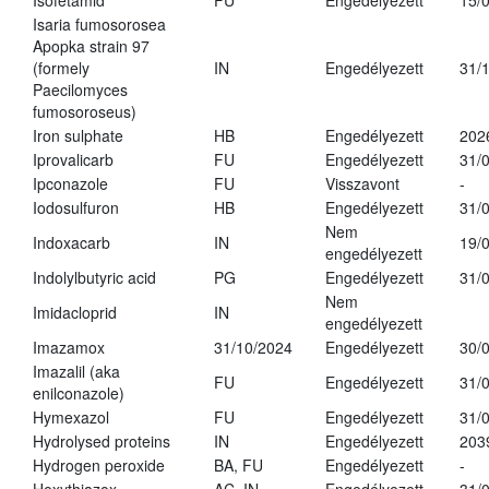
Isofetamid
FU
Engedélyezett
15/
Isaria fumosorosea
Apopka strain 97
(formely
IN
Engedélyezett
31/
Paecilomyces
fumosoroseus)
Iron sulphate
HB
Engedélyezett
202
Iprovalicarb
FU
Engedélyezett
31/
Ipconazole
FU
Visszavont
-
Iodosulfuron
HB
Engedélyezett
31/
Nem
Indoxacarb
IN
19/
engedélyezett
Indolylbutyric acid
PG
Engedélyezett
31/
Nem
Imidacloprid
IN
engedélyezett
Imazamox
31/10/2024
Engedélyezett
30/
Imazalil (aka
FU
Engedélyezett
31/
enilconazole)
Hymexazol
FU
Engedélyezett
31/
Hydrolysed proteins
IN
Engedélyezett
203
Hydrogen peroxide
BA, FU
Engedélyezett
-