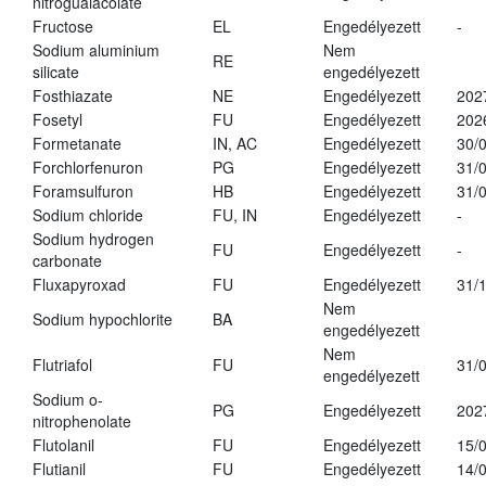
nitroguaiacolate
Fructose
EL
Engedélyezett
-
Sodium aluminium
Nem
RE
silicate
engedélyezett
Fosthiazate
NE
Engedélyezett
202
Fosetyl
FU
Engedélyezett
202
Formetanate
IN, AC
Engedélyezett
30/
Forchlorfenuron
PG
Engedélyezett
31/
Foramsulfuron
HB
Engedélyezett
31/
Sodium chloride
FU, IN
Engedélyezett
-
Sodium hydrogen
FU
Engedélyezett
-
carbonate
Fluxapyroxad
FU
Engedélyezett
31/
Nem
Sodium hypochlorite
BA
engedélyezett
Nem
Flutriafol
FU
31/
engedélyezett
Sodium o-
PG
Engedélyezett
202
nitrophenolate
Flutolanil
FU
Engedélyezett
15/
Flutianil
FU
Engedélyezett
14/