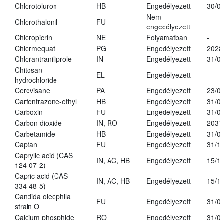
Chlorotoluron
HB
Engedélyezett
30/
Nem
Chlorothalonil
FU
-
engedélyezett
Chloropicrin
NE
Folyamatban
-
Chlormequat
PG
Engedélyezett
202
Chlorantraniliprole
IN
Engedélyezett
31/
Chitosan
EL
Engedélyezett
-
hydrochloride
Cerevisane
PA
Engedélyezett
23/
Carfentrazone-ethyl
HB
Engedélyezett
31/
Carboxin
FU
Engedélyezett
31/
Carbon dioxide
IN, RO
Engedélyezett
203
Carbetamide
HB
Engedélyezett
31/
Captan
FU
Engedélyezett
31/
Caprylic acid (CAS
IN, AC, HB
Engedélyezett
15/
124-07-2)
Capric acid (CAS
IN, AC, HB
Engedélyezett
15/
334-48-5)
Candida oleophila
FU
Engedélyezett
31/
strain O
Calcium phosphide
RO
Engedélyezett
31/