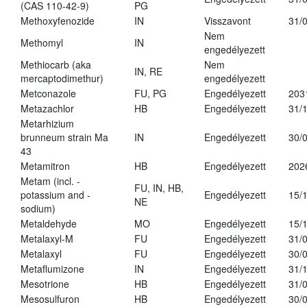
(CAS 110-42-9)
PG
Methoxyfenozide
IN
Visszavont
31/
Nem
Methomyl
IN
engedélyezett
Methiocarb (aka
Nem
IN, RE
mercaptodimethur)
engedélyezett
Metconazole
FU, PG
Engedélyezett
203
Metazachlor
HB
Engedélyezett
31/
Metarhizium
brunneum strain Ma
IN
Engedélyezett
30/
43
Metamitron
HB
Engedélyezett
202
Metam (incl. -
FU, IN, HB,
potassium and -
Engedélyezett
15/
NE
sodium)
Metaldehyde
MO
Engedélyezett
15/
Metalaxyl-M
FU
Engedélyezett
31/
Metalaxyl
FU
Engedélyezett
30/
Metaflumizone
IN
Engedélyezett
31/
Mesotrione
HB
Engedélyezett
31/
Mesosulfuron
HB
Engedélyezett
30/