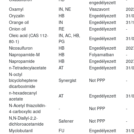
engedélyezett
Oxamyl
IN, NE
Visszavont
202
Oryzalin
HB
Engedélyezett
31/
Orange oil
IN
Engedélyezett
31/
Onion oil
RE
Engedélyezett
-
Oleic acid (CAS 112-
IN, AC, HB,
Engedélyezett
31/
80-1)
PG
Nicosulfuron
HB
Engedélyezett
202
Napropamide-M
HB
Folyamatban
-
Napropamide
HB
Engedélyezett
202
n-Tetradecylacetate
AT
Engedélyezett
31/
N-octyl
bicycloheptene
Synergist
Not PPP
-
dicarboximide
n-hexadecanyl
AT
Engedélyezett
31/
acetate
N-Acetyl thiazolidin-
-
Not PPP
-
4-carboxylic acid
N,N-Diallyl-2,2-
Safener
Not PPP
-
dichloroacetamide
Myclobutanil
FU
Engedélyezett
31/