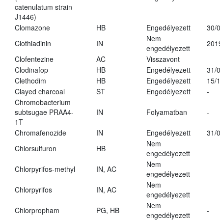
catenulatum strain
J1446)
Clomazone
HB
Engedélyezett
30/
Nem
Clothiadinin
IN
201
engedélyezett
Clofentezine
AC
Visszavont
Clodinafop
HB
Engedélyezett
31/
Clethodim
HB
Engedélyezett
15/
Clayed charcoal
ST
Engedélyezett
-
Chromobacterium
subtsugae PRAA4-
IN
Folyamatban
-
1T
Chromafenozide
IN
Engedélyezett
31/
Nem
Chlorsulfuron
HB
engedélyezett
Nem
Chlorpyrifos-methyl
IN, AC
engedélyezett
Nem
Chlorpyrifos
IN, AC
engedélyezett
Nem
Chlorpropham
PG, HB
-
engedélyezett