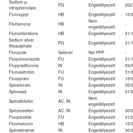
Sodium p-
PG
Engedélyezett
202
nitrophenolate
Fluroxypyr
HB
Engedélyezett
15/
Nem
Flurtamone
HB
-
engedélyezett
Flurochloridone
HB
Engedélyezett
31/
Sodium silver
PG
Engedélyezett
31/
thiosulphate
Flurazole
Safener
Not PPP
-
Fluquinconazole
FU
Engedélyezett
31/
Flupyradifurone
IN
Engedélyezett
09/
Fluoxastrobin
FU
Engedélyezett
31/
Fluopyram
FU
Engedélyezett
15/
Spinetoram
IN
Engedélyezett
30/
Spinosad
IN
Engedélyezett
01/
Nem
Spirodiclofen
AC, IN
engedélyezett
Spiromesifen
AC, IN
Engedélyezett
30/
Fluopicolide
FU
Engedélyezett
31/
Fluometuron
HB
Engedélyezett
15/
Spirotetramat
IN
Engedélyezett
30/