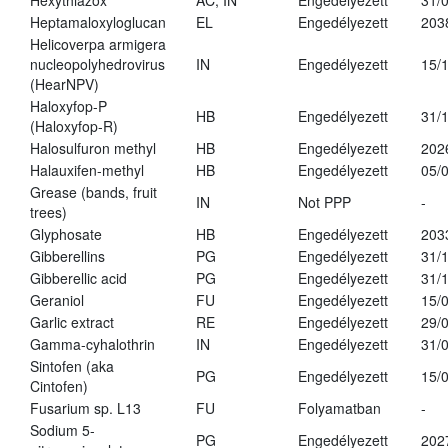
Hexythiazox
AC, IN
Engedélyezett
31/
Heptamaloxyloglucan
EL
Engedélyezett
203
Helicoverpa armigera
nucleopolyhedrovirus
IN
Engedélyezett
15/
(HearNPV)
Haloxyfop-P
HB
Engedélyezett
31/
(Haloxyfop-R)
Halosulfuron methyl
HB
Engedélyezett
202
Halauxifen-methyl
HB
Engedélyezett
05/
Grease (bands, fruit
IN
Not PPP
-
trees)
Glyphosate
HB
Engedélyezett
203
Gibberellins
PG
Engedélyezett
31/
Gibberellic acid
PG
Engedélyezett
31/
Geraniol
FU
Engedélyezett
15/
Garlic extract
RE
Engedélyezett
29/
Gamma-cyhalothrin
IN
Engedélyezett
31/
Sintofen (aka
PG
Engedélyezett
15/
Cintofen)
Fusarium sp. L13
FU
Folyamatban
-
Sodium 5-
PG
Engedélyezett
202