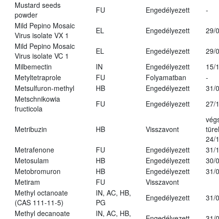
Mustard seeds
FU
Engedélyezett
-
powder
Mild Pepino Mosaic
EL
Engedélyezett
29/
Virus isolate VX 1
Mild Pepino Mosaic
EL
Engedélyezett
29/
Virus isolate VC 1
Milbemectin
IN
Engedélyezett
15/
Metyltetraprole
FU
Folyamatban
-
Metsulfuron-methyl
HB
Engedélyezett
31/
Metschnikowia
FU
Engedélyezett
27/
fructicola
vég
Metribuzin
HB
Visszavont
türe
24/
Metrafenone
FU
Engedélyezett
31/
Metosulam
HB
Engedélyezett
30/
Metobromuron
HB
Engedélyezett
31/
Metiram
FU
Visszavont
Methyl octanoate
IN, AC, HB,
Engedélyezett
31/
(CAS 111-11-5)
PG
Methyl decanoate
IN, AC, HB,
Engedélyezett
31/