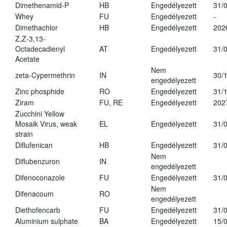
Dimethenamid-P
HB
Engedélyezett
31/
Whey
FU
Engedélyezett
-
Dimethachlor
HB
Engedélyezett
202
Z,Z-3,13-
Octadecadienyl
AT
Engedélyezett
31/
Acetate
Nem
zeta-Cypermethrin
IN
30/
engedélyezett
Zinc phosphide
RO
Engedélyezett
31/
Ziram
FU, RE
Engedélyezett
202
Zucchini Yellow
Mosaik Virus, weak
EL
Engedélyezett
31/
strain
Diflufenican
HB
Engedélyezett
31/
Nem
Diflubenzuron
IN
engedélyezett
Difenoconazole
FU
Engedélyezett
31/
Nem
Difenacoum
RO
engedélyezett
Diethofencarb
FU
Engedélyezett
31/
Aluminium sulphate
BA
Engedélyezett
15/