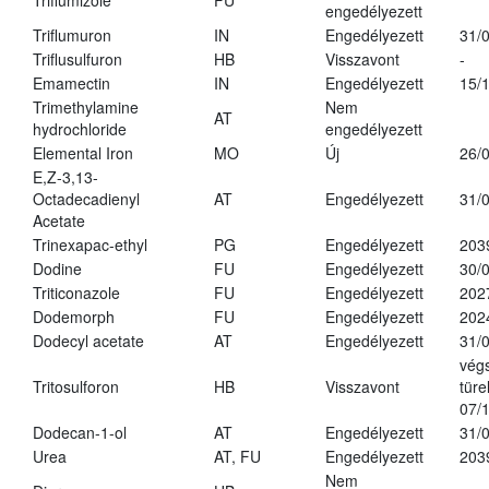
Triflumizole
FU
engedélyezett
Triflumuron
IN
Engedélyezett
31/
Triflusulfuron
HB
Visszavont
-
Emamectin
IN
Engedélyezett
15/
Trimethylamine
Nem
AT
hydrochloride
engedélyezett
Elemental Iron
MO
Új
26/
E,Z-3,13-
Octadecadienyl
AT
Engedélyezett
31/
Acetate
Trinexapac-ethyl
PG
Engedélyezett
203
Dodine
FU
Engedélyezett
30/
Triticonazole
FU
Engedélyezett
202
Dodemorph
FU
Engedélyezett
202
Dodecyl acetate
AT
Engedélyezett
31/
vég
Tritosulforon
HB
Visszavont
türe
07/
Dodecan-1-ol
AT
Engedélyezett
31/
Urea
AT, FU
Engedélyezett
203
Nem