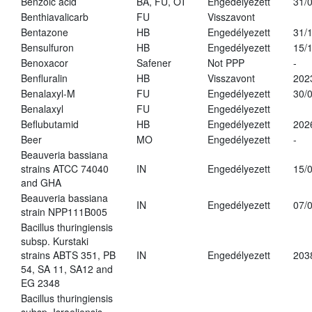
Benzoic acid
BA, FU, OT
Engedélyezett
31/
Benthiavalicarb
FU
Visszavont
Bentazone
HB
Engedélyezett
31/
Bensulfuron
HB
Engedélyezett
15/
Benoxacor
Safener
Not PPP
-
Benfluralin
HB
Visszavont
202
Benalaxyl-M
FU
Engedélyezett
30/
Benalaxyl
FU
Engedélyezett
Beflubutamid
HB
Engedélyezett
202
Beer
MO
Engedélyezett
-
Beauveria bassiana
strains ATCC 74040
IN
Engedélyezett
15/
and GHA
Beauveria bassiana
IN
Engedélyezett
07/
strain NPP111B005
Bacillus thuringiensis
subsp. Kurstaki
strains ABTS 351, PB
IN
Engedélyezett
203
54, SA 11, SA12 and
EG 2348
Bacillus thuringiensis