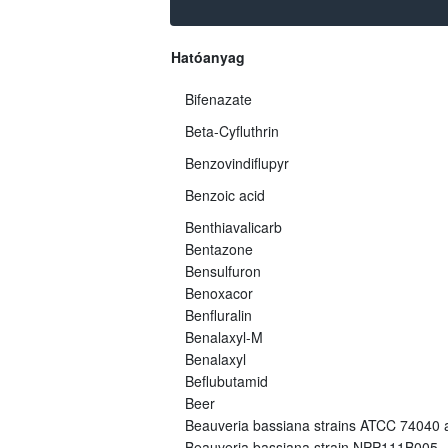
Hatóanyag
Bifenazate
Beta-Cyfluthrin
Benzovindiflupyr
Benzoic acid
Benthiavalicarb
Bentazone
Bensulfuron
Benoxacor
Benfluralin
Benalaxyl-M
Benalaxyl
Beflubutamid
Beer
Beauveria bassiana strains ATCC 74040
Beauveria bassiana strain NPP111B005