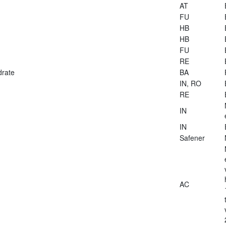
AT
FU
HB
HB
FU
RE
drate
BA
IN, RO
RE
IN
IN
Safener
AC