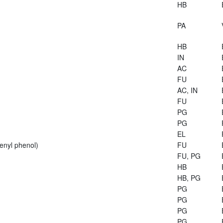
HB
PA
HB
IN
AC
FU
AC, IN
FU
PG
PG
EL
enyl phenol)
FU
FU, PG
HB
HB, PG
PG
PG
PG
PG