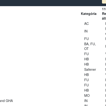
11
Kategória
Re
ál
AC
IN
FU
BA, FU,
OT
FU
HB
HB
Safener
HB
FU
FU
HB
MO
 and GHA
IN
IN