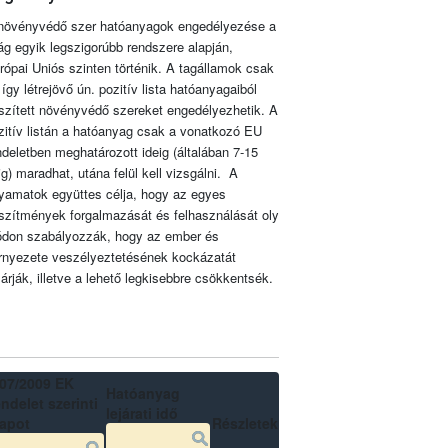
növényvédő szer hatóanyagok engedélyezése a
lág egyik legszigorúbb rendszere alapján,
rópai Uniós szinten történik. A tagállamok csak
 így létrejövő ún. pozitív lista hatóanyagaiból
szített növényvédő szereket engedélyezhetik. A
zitív listán a hatóanyag csak a vonatkozó EU
ndeletben meghatározott ideig (általában 7-15
ig) maradhat, utána felül kell vizsgálni. A
lyamatok együttes célja, hogy az egyes
szítmények forgalmazását és felhasználását oly
don szabályozzák, hogy az ember és
rnyezete veszélyeztetésének kockázatát
zárják, illetve a lehető legkisebbre csökkentsék.
07/2009 EK
Hatóanyag
ndelet szerinti
lejárati idő
lapot
Részletek