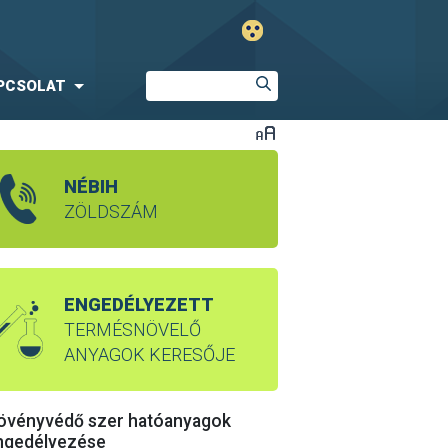
PCSOLAT
NÉBIH
ZÖLDSZÁM
ENGEDÉLYEZETT
TERMÉSNÖVELŐ
ANYAGOK KERESŐJE
övényvédő szer hatóanyagok
ngedélyezése