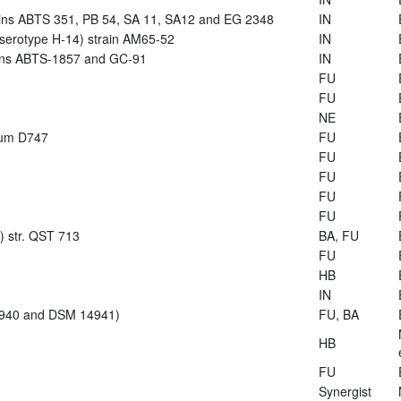
trains ABTS 351, PB 54, SA 11, SA12 and EG 2348
IN
s (serotype H-14) strain AM65-52
IN
rains ABTS-1857 and GC-91
IN
FU
FU
NE
arum D747
FU
FU
FU
FU
FU
s) str. QST 713
BA, FU
FU
HB
IN
14940 and DSM 14941)
FU, BA
HB
FU
Synergist