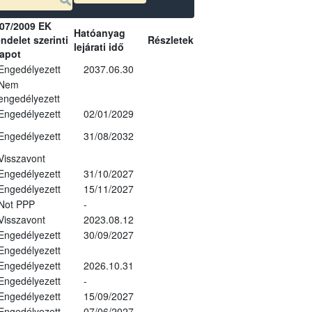
07/2009 EK
Hatóanyag
ndelet szerinti
Részletek
lejárati idő
lapot
Engedélyezett
2037.06.30
Nem
engedélyezett
Engedélyezett
02/01/2029
Engedélyezett
31/08/2032
Visszavont
Engedélyezett
31/10/2027
Engedélyezett
15/11/2027
Not PPP
-
Visszavont
2023.08.12
Engedélyezett
30/09/2027
Engedélyezett
Engedélyezett
2026.10.31
Engedélyezett
-
Engedélyezett
15/09/2027
Engedélyezett
07/06/2027