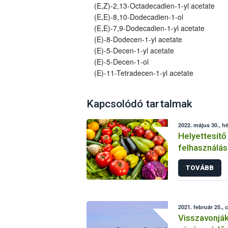
(E,Z)-2,13-Octadecadien-1-yl acetate
(E,E)-8,10-Dodecadien-1-ol
(E,E)-7,9-Dodecadien-1-yl acetate
(E)-8-Dodecen-1-yl acetate
(E)-5-Decen-1-yl acetate
(E)-5-Decen-1-ol
(E)-11-Tetradecen-1-yl acetate
Kapcsolódó tartalmak
2022. május 30., hé
Helyettesítő
felhasználás
növényvéde
TOVÁBB
2021. február 25., 
Visszavonjá