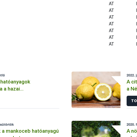
AT
AT
AT
AT
AT
AT
AT
tfő
2022. 
 hatóanyagok
A ci
a a hazai
a Né
lemben
TO
csütörtök
2020. 
k a mankoceb hatóanyagú
A nö