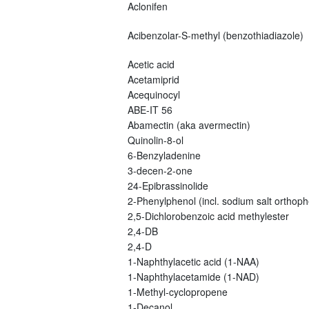
Aclonifen
Acibenzolar-S-methyl (benzothiadiazole)
Acetic acid
Acetamiprid
Acequinocyl
ABE-IT 56
Abamectin (aka avermectin)
Quinolin-8-ol
6-Benzyladenine
3-decen-2-one
24-Epibrassinolide
2-Phenylphenol (incl. sodium salt orthoph
2,5-Dichlorobenzoic acid methylester
2,4-DB
2,4-D
1-Naphthylacetic acid (1-NAA)
1-Naphthylacetamide (1-NAD)
1-Methyl-cyclopropene
1-Decanol