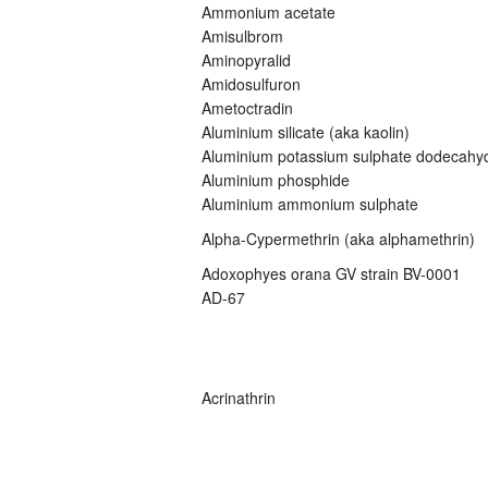
Ammonium acetate
Amisulbrom
Aminopyralid
Amidosulfuron
Ametoctradin
Aluminium silicate (aka kaolin)
Aluminium potassium sulphate dodecahy
Aluminium phosphide
Aluminium ammonium sulphate
Alpha-Cypermethrin (aka alphamethrin)
Adoxophyes orana GV strain BV-0001
AD-67
Acrinathrin