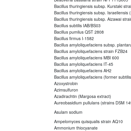
Bacillus thuringiensis subsp. Kurstaki s
Bacillus thuringiensis subsp. Israeliensi
Bacillus thuringiensis subsp. Aizawai st
Bacillus subtilis IAB/BS03
Bacillus pumilus QST 2808
Bacillus firmus I-1582
Bacillus amyloliquefaciens subsp. plant
Bacillus amyloliquefaciens strain FZB24
Bacillus amyloliquefaciens MBI 600
Bacillus amyloliquefaciens IT-45
Bacillus amyloliquefaciens AH2
Bacillus amyloliquefaciens (former subtili
Azoxystrobin
Azimsulfuron
Azadirachtin (Margosa extract)
Aureobasidium pullulans (strains DSM 
Asulam sodium
Ampelomyces quisqualis strain AQ10
Ammonium thiocyanate