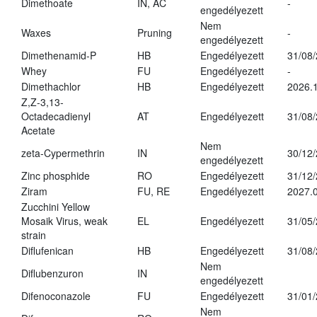
Dimethoate
IN, AC
-
engedélyezett
Nem
Waxes
Pruning
-
engedélyezett
Dimethenamid-P
HB
Engedélyezett
31/08
Whey
FU
Engedélyezett
-
Dimethachlor
HB
Engedélyezett
2026.1
Z,Z-3,13-
Octadecadienyl
AT
Engedélyezett
31/08
Acetate
Nem
zeta-Cypermethrin
IN
30/12
engedélyezett
Zinc phosphide
RO
Engedélyezett
31/12
Ziram
FU, RE
Engedélyezett
2027.
Zucchini Yellow
Mosaik Virus, weak
EL
Engedélyezett
31/05
strain
Diflufenican
HB
Engedélyezett
31/08
Nem
Diflubenzuron
IN
engedélyezett
Difenoconazole
FU
Engedélyezett
31/01
Nem