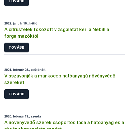
TOVÁBB
2022. január 10., hétfő
A citrusfélék fokozott vizsgálatát kéri a Nébih a
forgalmazóktól
TOVÁBB
2021. február 25., csütörtök
Visszavonják a mankoceb hatóanyagú növényvédő
szereket
TOVÁBB
2020. február 19., szerda
A növényvédő szerek csoportosítása a hatóanyag és a
növény kapcsolata szerint