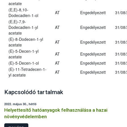
acetate
(E,E)-8,10-
AT
Engedélyezett
31/08
Dodecadien-1-ol
(E,E)-7,9-
Dodecadien-1-yl
AT
Engedélyezett
31/08
acetate
(E)-8-Dodecen-1-yl
AT
Engedélyezett
31/08
acetate
(E)-5-Decen-1-yl
AT
Engedélyezett
31/08
acetate
(E)-5-Decen-1-ol
AT
Engedélyezett
31/08
(E)-11-Tetradecen-1-
AT
Engedélyezett
31/08
yl acetate
Kapcsolódó tartalmak
2022. május 30., hétfő
Helyettesítő hatóanyagok felhasználása a hazai
növényvédelemben