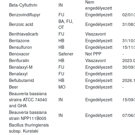
Nem
Beta-Cyfluthrin
IN
engedélyezett
Benzovindiflupyr
FU
Engedélyezett
02/01
BA, FU,
Benzoic acid
Engedélyezett
31/08
OT
Benthiavalicarb
FU
Visszavont
Bentazone
HB
Engedélyezett
31/10
Bensulfuron
HB
Engedélyezett
15/11
Benoxacor
Safener
Not PPP
-
Benfluralin
HB
Visszavont
2023.
Benalaxyl-M
FU
Engedélyezett
30/09
Benalaxyl
FU
Engedélyezett
Beflubutamid
HB
Engedélyezett
2026.
Beer
MO
Engedélyezett
-
Beauveria bassiana
strains ATCC 74040
IN
Engedélyezett
15/09
and GHA
Beauveria bassiana
IN
Engedélyezett
07/06
strain NPP111B005
Bacillus thuringiensis
subsp. Kurstaki