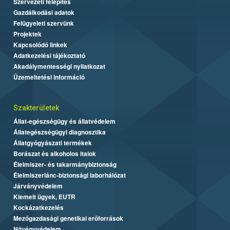
Szervezeti felépítés
Gazdálkodási adatok
Felügyeleti szervünk
Projektek
Kapcsolódó linkek
Adatkezelési tájékoztató
Akadálymentességi nyilatkozat
Üzemeltetési információ
Szakterületek
Állat-egészségügy és állatvédelem
Állategészségügyi diagnosztika
Állatgyógyászati termékek
Borászat és alkoholos italok
Élelmiszer- és takarmánybiztonság
Élelmiszerlánc-biztonsági laborhálózat
Járványvédelem
Kiemelt ügyek, EUTR
Kockázatkezelés
Mezőgazdasági genetikai erőforrások
Növényvédelem