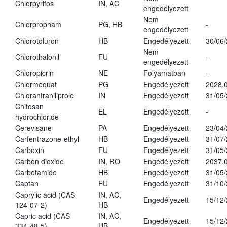
Chlorpyrifos
IN, AC
engedélyezett
Nem
Chlorpropham
PG, HB
-
engedélyezett
Chlorotoluron
HB
Engedélyezett
30/06
Nem
Chlorothalonil
FU
-
engedélyezett
Chloropicrin
NE
Folyamatban
-
Chlormequat
PG
Engedélyezett
2028.0
Chlorantraniliprole
IN
Engedélyezett
31/05
Chitosan
EL
Engedélyezett
-
hydrochloride
Cerevisane
PA
Engedélyezett
23/04
Carfentrazone-ethyl
HB
Engedélyezett
31/07
Carboxin
FU
Engedélyezett
31/05
Carbon dioxide
IN, RO
Engedélyezett
2037.
Carbetamide
HB
Engedélyezett
31/05
Captan
FU
Engedélyezett
31/10
Caprylic acid (CAS
IN, AC,
Engedélyezett
15/12
124-07-2)
HB
Capric acid (CAS
IN, AC,
Engedélyezett
15/12
334-48-5)
HB