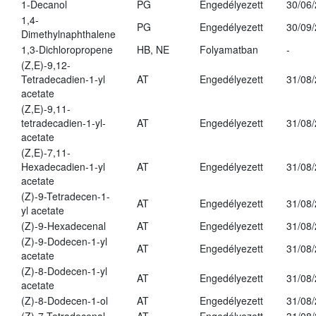
1-Decanol
PG
Engedélyezett
30/06
1,4-
PG
Engedélyezett
30/09
Dimethylnaphthalene
1,3-Dichloropropene
HB, NE
Folyamatban
-
(Z,E)-9,12-
Tetradecadien-1-yl
AT
Engedélyezett
31/08
acetate
(Z,E)-9,11-
tetradecadien-1-yl-
AT
Engedélyezett
31/08
acetate
(Z,E)-7,11-
Hexadecadien-1-yl
AT
Engedélyezett
31/08
acetate
(Z)-9-Tetradecen-1-
AT
Engedélyezett
31/08
yl acetate
(Z)-9-Hexadecenal
AT
Engedélyezett
31/08
(Z)-9-Dodecen-1-yl
AT
Engedélyezett
31/08
acetate
(Z)-8-Dodecen-1-yl
AT
Engedélyezett
31/08
acetate
(Z)-8-Dodecen-1-ol
AT
Engedélyezett
31/08