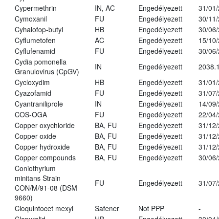
Cypermethrin
IN, AC
Engedélyezett
31/01
Cymoxanil
FU
Engedélyezett
30/11
Cyhalofop-butyl
HB
Engedélyezett
30/06
Cyflumetofen
AC
Engedélyezett
15/10
Cyflufenamid
FU
Engedélyezett
30/06
Cydia pomonella
IN
Engedélyezett
2038.
Granulovirus (CpGV)
Cycloxydim
HB
Engedélyezett
31/01
Cyazofamid
FU
Engedélyezett
31/07
Cyantraniliprole
IN
Engedélyezett
14/09
COS-OGA
FU
Engedélyezett
22/04
Copper oxychloride
BA, FU
Engedélyezett
31/12
Copper oxide
BA, FU
Engedélyezett
31/12
Copper hydroxide
BA, FU
Engedélyezett
31/12
Copper compounds
BA, FU
Engedélyezett
30/06
Coniothyrium
minitans Strain
FU
Engedélyezett
31/07
CON/M/91-08 (DSM
9660)
Cloquintocet mexyl
Safener
Not PPP
-