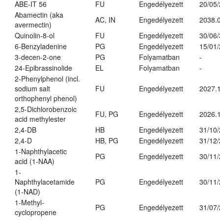
ABE-IT 56
FU
Engedélyezett
20/05
Abamectin (aka
AC, IN
Engedélyezett
2038.
avermectin)
Quinolin-8-ol
FU
Engedélyezett
30/06
6-Benzyladenine
PG
Engedélyezett
15/01
3-decen-2-one
PG
Folyamatban
-
24-Epibrassinolide
EL
Folyamatban
-
2-Phenylphenol (incl.
sodium salt
FU
Engedélyezett
2027.1
orthophenyl phenol)
2,5-Dichlorobenzoic
FU, PG
Engedélyezett
2026.
acid methylester
2,4-DB
HB
Engedélyezett
31/10
2,4-D
HB, PG
Engedélyezett
31/12
1-Naphthylacetic
PG
Engedélyezett
30/11
acid (1-NAA)
1-
Naphthylacetamide
PG
Engedélyezett
30/11
(1-NAD)
1-Methyl-
PG
Engedélyezett
31/07
cyclopropene