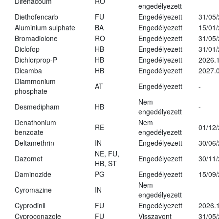
Difenacoum
RO
engedélyezett
Diethofencarb
FU
Engedélyezett
31/05
Aluminium sulphate
BA
Engedélyezett
15/01
Bromadiolone
RO
Engedélyezett
31/05
Diclofop
HB
Engedélyezett
31/01
Dichlorprop-P
HB
Engedélyezett
2026.
Dicamba
HB
Engedélyezett
2027.0
Diammonium
AT
Engedélyezett
-
phosphate
Nem
Desmedipham
HB
-
engedélyezett
Denathonium
Nem
RE
01/12
benzoate
engedélyezett
Deltamethrin
IN
Engedélyezett
30/06
NE, FU,
Dazomet
Engedélyezett
30/11
HB, ST
Daminozide
PG
Engedélyezett
15/09
Nem
Cyromazine
IN
engedélyezett
Cyprodinil
FU
Engedélyezett
2026.
Cyproconazole
FU
Visszavont
31/05