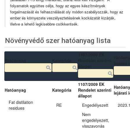
folyamatok együttes célja, hogy az egyes készítmények
forgalmazását és felhasználását oly módon szabályozzák, hogy az
ember és környezete veszélyeztetésének kockázatát kizárják,
illetve a lehető legkisebbre csökkentsék.
Növényvédő szer hatóanyag lista
1107/2009 EK
Hatóan
Hatóanyag
Kategória
Rendelet szerinti
lejárati 
állapot
1107/2009 EK
Hatóan
Hatóanyag
Kategória
Rendelet szerinti
lejárati 
állapot
Fat distilation
RE
Engedélyezett
2023.1
residues
Nem
engedélyezett,
visszavonás