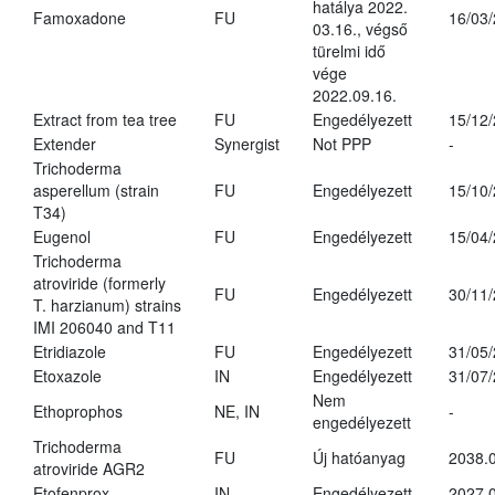
hatálya 2022.
Famoxadone
FU
16/03
03.16., végső
türelmi idő
vége
2022.09.16.
Extract from tea tree
FU
Engedélyezett
15/12
Extender
Synergist
Not PPP
-
Trichoderma
asperellum (strain
FU
Engedélyezett
15/10
T34)
Eugenol
FU
Engedélyezett
15/04
Trichoderma
atroviride (formerly
FU
Engedélyezett
30/11
T. harzianum) strains
IMI 206040 and T11
Etridiazole
FU
Engedélyezett
31/05
Etoxazole
IN
Engedélyezett
31/07
Nem
Ethoprophos
NE, IN
-
engedélyezett
Trichoderma
FU
Új hatóanyag
2038.
atroviride AGR2
Etofenprox
IN
Engedélyezett
2027.0