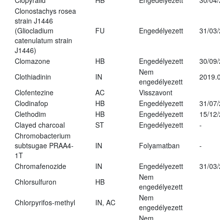
Clopyralid
HB
Engedélyezett
30/04
Clonostachys rosea
strain J1446
(Gliocladium
FU
Engedélyezett
31/03
catenulatum strain
J1446)
Clomazone
HB
Engedélyezett
30/09
Nem
Clothiadinin
IN
2019.0
engedélyezett
Clofentezine
AC
Visszavont
Clodinafop
HB
Engedélyezett
31/07
Clethodim
HB
Engedélyezett
15/12
Clayed charcoal
ST
Engedélyezett
-
Chromobacterium
subtsugae PRAA4-
IN
Folyamatban
-
1T
Chromafenozide
IN
Engedélyezett
31/03
Nem
Chlorsulfuron
HB
engedélyezett
Nem
Chlorpyrifos-methyl
IN, AC
engedélyezett
Nem