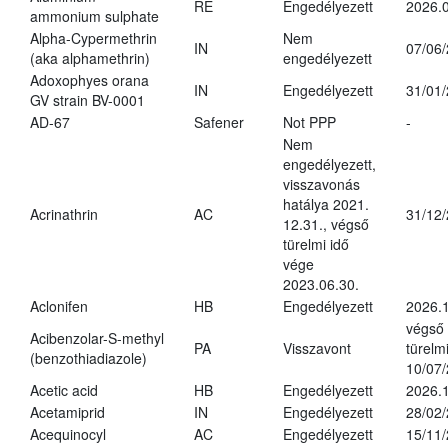
RE
Engedélyezett
2026.0
ammonium sulphate
Alpha-Cypermethrin
Nem
IN
07/06
(aka alphamethrin)
engedélyezett
Adoxophyes orana
IN
Engedélyezett
31/01
GV strain BV-0001
AD-67
Safener
Not PPP
-
Nem
engedélyezett,
visszavonás
hatálya 2021.
Acrinathrin
AC
31/12
12.31., végső
türelmi idő
vége
2023.06.30.
Aclonifen
HB
Engedélyezett
2026.
végső
Acibenzolar-S-methyl
PA
Visszavont
türelmi
(benzothiadiazole)
10/07
Acetic acid
HB
Engedélyezett
2026.1
Acetamiprid
IN
Engedélyezett
28/02
Acequinocyl
AC
Engedélyezett
15/11