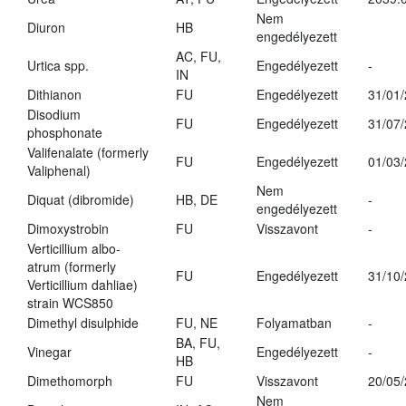
Nem
Diuron
HB
engedélyezett
AC, FU,
Urtica spp.
Engedélyezett
-
IN
Dithianon
FU
Engedélyezett
31/01
Disodium
FU
Engedélyezett
31/07
phosphonate
Valifenalate (formerly
FU
Engedélyezett
01/03
Valiphenal)
Nem
Diquat (dibromide)
HB, DE
-
engedélyezett
Dimoxystrobin
FU
Visszavont
-
Verticillium albo-
atrum (formerly
FU
Engedélyezett
31/10
Verticillium dahliae)
strain WCS850
Dimethyl disulphide
FU, NE
Folyamatban
-
BA, FU,
Vinegar
Engedélyezett
-
HB
Dimethomorph
FU
Visszavont
20/05
Nem