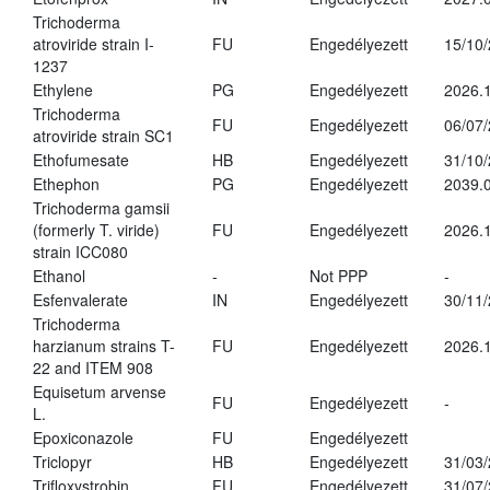
Trichoderma
atroviride strain I-
FU
Engedélyezett
15/10
1237
Ethylene
PG
Engedélyezett
2026.1
Trichoderma
FU
Engedélyezett
06/07
atroviride strain SC1
Ethofumesate
HB
Engedélyezett
31/10
Ethephon
PG
Engedélyezett
2039.0
Trichoderma gamsii
(formerly T. viride)
FU
Engedélyezett
2026.
strain ICC080
Ethanol
-
Not PPP
-
Esfenvalerate
IN
Engedélyezett
30/11
Trichoderma
harzianum strains T-
FU
Engedélyezett
2026.
22 and ITEM 908
Equisetum arvense
FU
Engedélyezett
-
L.
Epoxiconazole
FU
Engedélyezett
Triclopyr
HB
Engedélyezett
31/03
Trifloxystrobin
FU
Engedélyezett
31/07