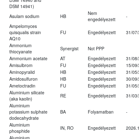
DSM 14940 and
DSM 14941)
Nem
Asulam sodium
HB
-
engedélyezett
Ampelomyces
quisqualis strain
FU
Engedélyezett
31/07
AQ10
Ammonium
Synergist
Not PPP
thiocyanate
Ammonium acetate
AT
Engedélyezett
31/08
Amisulbrom
FU
Engedélyezett
15/09
Aminopyralid
HB
Engedélyezett
31/05
Amidosulfuron
HB
Engedélyezett
30/09
Ametoctradin
FU
Engedélyezett
31/05
Aluminium silicate
RE
Engedélyezett
31/03
(aka kaolin)
Aluminium
potassium sulphate
BA
Folyamatban
-
dodecahydrate
Aluminium
IN, RO
Engedélyezett
2026.1
phosphide
Aluminium