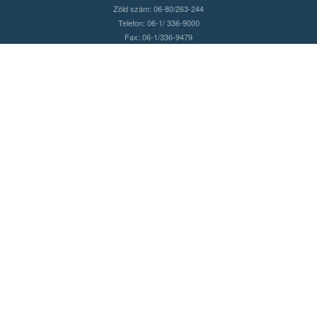
Zöld szám: 06-80/263-244
Telefon: 06-1/ 336-9000
Fax: 06-1/336-9479