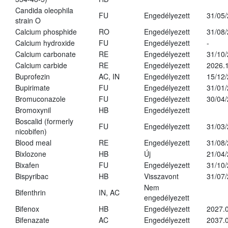
Candida oleophila
FU
Engedélyezett
31/05
strain O
Calcium phosphide
RO
Engedélyezett
31/08
Calcium hydroxide
FU
Engedélyezett
-
Calcium carbonate
RE
Engedélyezett
31/10
Calcium carbide
RE
Engedélyezett
2026.1
Buprofezin
AC, IN
Engedélyezett
15/12
Bupirimate
FU
Engedélyezett
31/01
Bromuconazole
FU
Engedélyezett
30/04
Bromoxynil
HB
Engedélyezett
Boscalid (formerly
FU
Engedélyezett
31/03
nicobifen)
Blood meal
RE
Engedélyezett
31/08
Bixlozone
HB
Új
21/04
Bixafen
FU
Engedélyezett
31/10
Bispyribac
HB
Visszavont
31/07
Nem
Bifenthrin
IN, AC
engedélyezett
Bifenox
HB
Engedélyezett
2027.0
Bifenazate
AC
Engedélyezett
2037.