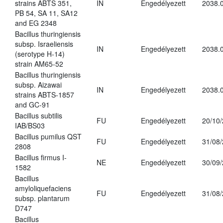
strains ABTS 351,
IN
Engedélyezett
2038.
PB 54, SA 11, SA12
and EG 2348
Bacillus thuringiensis
subsp. Israeliensis
IN
Engedélyezett
2038.
(serotype H-14)
strain AM65-52
Bacillus thuringiensis
subsp. Aizawai
IN
Engedélyezett
2038.
strains ABTS-1857
and GC-91
Bacillus subtilis
FU
Engedélyezett
20/10
IAB/BS03
Bacillus pumilus QST
FU
Engedélyezett
31/08
2808
Bacillus firmus I-
NE
Engedélyezett
30/09
1582
Bacillus
amyloliquefaciens
FU
Engedélyezett
31/08
subsp. plantarum
D747
Bacillus