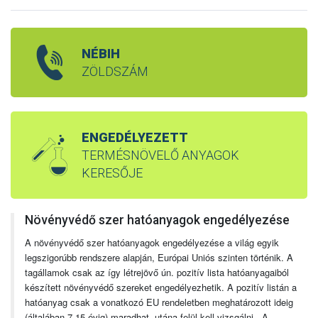
NÉBIH
ZÖLDSZÁM
ENGEDÉLYEZETT
TERMÉSNÖVELŐ ANYAGOK
KERESŐJE
Növényvédő szer hatóanyagok engedélyezése
A növényvédő szer hatóanyagok engedélyezése a világ egyik
legszigorúbb rendszere alapján, Európai Uniós szinten történik. A
tagállamok csak az így létrejövő ún. pozitív lista hatóanyagaiból
készített növényvédő szereket engedélyezhetik. A pozitív listán a
hatóanyag csak a vonatkozó EU rendeletben meghatározott ideig
(általában 7-15 évig) maradhat, utána felül kell vizsgálni. A