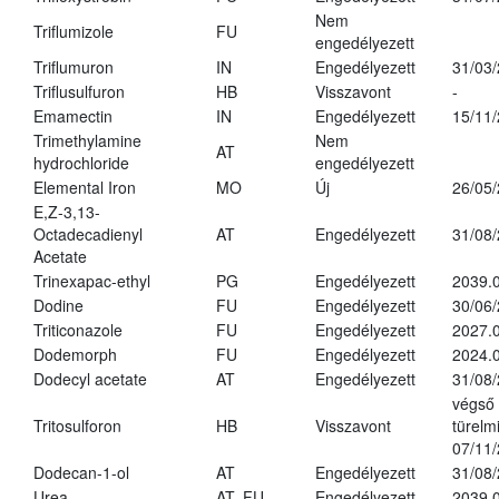
Nem
Triflumizole
FU
engedélyezett
Triflumuron
IN
Engedélyezett
31/03
Triflusulfuron
HB
Visszavont
-
Emamectin
IN
Engedélyezett
15/11
Trimethylamine
Nem
AT
hydrochloride
engedélyezett
Elemental Iron
MO
Új
26/05
E,Z-3,13-
Octadecadienyl
AT
Engedélyezett
31/08
Acetate
Trinexapac-ethyl
PG
Engedélyezett
2039.
Dodine
FU
Engedélyezett
30/06
Triticonazole
FU
Engedélyezett
2027.
Dodemorph
FU
Engedélyezett
2024.0
Dodecyl acetate
AT
Engedélyezett
31/08
végső
Tritosulforon
HB
Visszavont
türelmi
07/11
Dodecan-1-ol
AT
Engedélyezett
31/08
Urea
AT, FU
Engedélyezett
2039.0