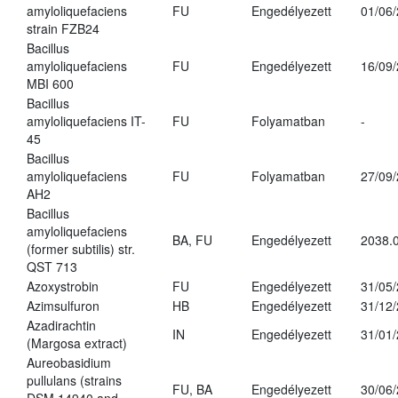
amyloliquefaciens
FU
Engedélyezett
01/06
strain FZB24
Bacillus
amyloliquefaciens
FU
Engedélyezett
16/09
MBI 600
Bacillus
amyloliquefaciens IT-
FU
Folyamatban
-
45
Bacillus
amyloliquefaciens
FU
Folyamatban
27/09
AH2
Bacillus
amyloliquefaciens
BA, FU
Engedélyezett
2038.
(former subtilis) str.
QST 713
Azoxystrobin
FU
Engedélyezett
31/05
Azimsulfuron
HB
Engedélyezett
31/12
Azadirachtin
IN
Engedélyezett
31/01
(Margosa extract)
Aureobasidium
pullulans (strains
FU, BA
Engedélyezett
30/06