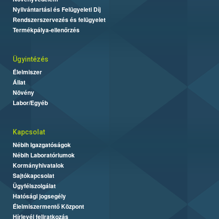
Nyilvántartási és Felügyeleti Díj
Rendszerszervezés és felügyelet
Termékpálya-ellenőrzés
Ügyintézés
Élelmiszer
Állat
Növény
Labor/Egyéb
Kapcsolat
Nébih Igazgatóságok
Nébih Laboratóriumok
Kormányhivatalok
Sajtókapcsolat
Ügyfélszolgálat
Hatósági jogsegély
Élelmiszermentő Központ
Hírlevél feliratkozás