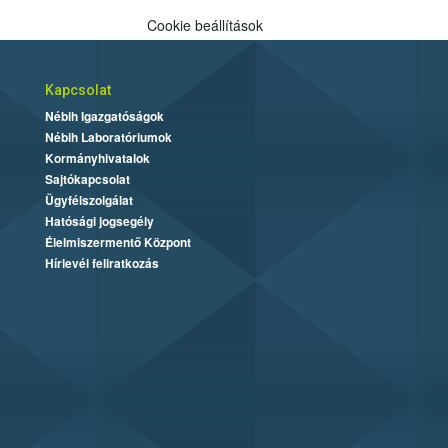
Cookie beállítások
Kapcsolat
Nébih Igazgatóságok
Nébih Laboratóriumok
Kormányhivatalok
Sajtókapcsolat
Ügyfélszolgálat
Hatósági jogsegély
Élelmiszermentő Központ
Hírlevél feliratkozás