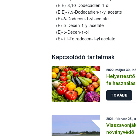
(E,E)-8,10-Dodecadien-1-ol
(E,E)-7,9-Dodecadien-1-yl acetate
(E)-8-Dodecen-1-yl acetate
(E)-5-Decen-1-yl acetate
(E)-5-Decen-1-ol
(E)-11-Tetradecen-1-yl acetate
Kapcsolódó tartalmak
2022. május 30., hé
Helyettesítő
felhasználás
növényvéde
TOVÁBB
2021. február 25., 
Visszavonjá
növényvédő 