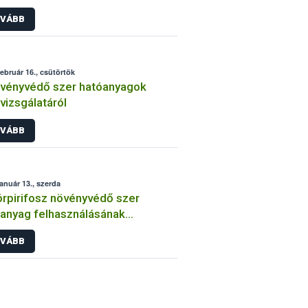
int
VÁBB
február 16., csütörtök
vényvédő szer hatóanyagok
lvizsgálatáról
VÁBB
január 13., szerda
órpirifosz növényvédő szer
anyag felhasználásának
átozása
VÁBB