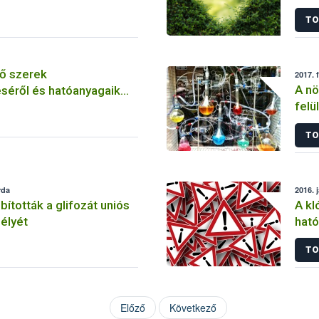
szer
TO
ő szerek
2017. 
A nö
séről és hatóanyagaik
felü
TO
rda
2016. 
tották a glifozát uniós
A kl
élyét
ható
korl
TO
Előző
Következő