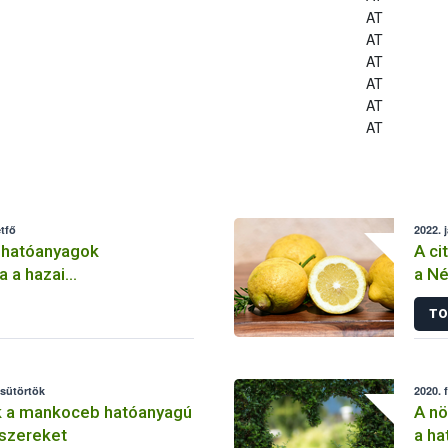
AT
AT
AT
AT
AT
AT
tfő
2022. 
 hatóanyagok
A ci
a a hazai
a Né
lemben
TO
csütörtök
2020. 
k a mankoceb hatóanyagú
A nö
szereket
a ha