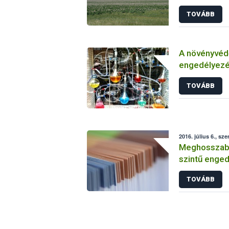
TOVÁBB
A növényvéd
engedélyezé
vizsgálatáról
TOVÁBB
2016. július 6., sze
Meghosszabbí
szintű enged
TOVÁBB