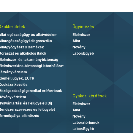
Szakterületek
Ügyintézés
Állat-egészségügy és állatvédelem
Élelmiszer
Állategészségügyi diagnosztika
Állat
Állatgyógyászati termékek
Növény
Borászat és alkoholos italok
Labor/Egyéb
Élelmiszer- és takarmánybiztonság
Élelmiszerlánc-biztonsági laborhálózat
Járványvédelem
Kiemelt ügyek, EUTR
Kockázatkezelés
Mezőgazdasági genetikai erőforrások
Gyakori kérdések
Növényvédelem
Nyilvántartási és Felügyeleti Díj
Élelmiszer
Rendszerszervezés és felügyelet
Állat
Termékpálya-ellenőrzés
Növény
Laboratóriumok
Labor/Egyéb