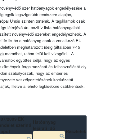
növényvédő szer hatóanyagok engedélyezése a
lág egyik legszigorúbb rendszere alapján,
rópai Uniós szinten történik. A tagállamok csak
 így létrejövő ún. pozitív lista hatóanyagaiból
szített növényvédő szereket engedélyezhetik. A
zitív listán a hatóanyag csak a vonatkozó EU
ndeletben meghatározott ideig (általában 7-15
ig) maradhat, utána felül kell vizsgálni. A
lyamatok együttes célja, hogy az egyes
szítmények forgalmazását és felhasználását oly
don szabályozzák, hogy az ember és
rnyezete veszélyeztetésének kockázatát
zárják, illetve a lehető legkisebbre csökkentsék.
107/2009 EK
Hatóanyag
ndelet szerinti
lejárati idő
lapot
Részletek