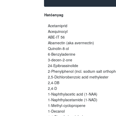
Hatóanyag
Acetamiprid
Acequinocyl
ABE-IT 56
Abamectin (aka avermectin)
Quinolin-8-ol
6-Benzyladenine
3-decen-2-one
24-Epibrassinolide
2-Phenylphenol (incl. sodium salt orthoph
2,5-Dichlorobenzoic acid methylester
2,4-DB
2,4-D
1-Naphthylacetic acid (1-NAA)
1-Naphthylacetamide (1-NAD)
1-Methyl-cyclopropene
1-Decanol