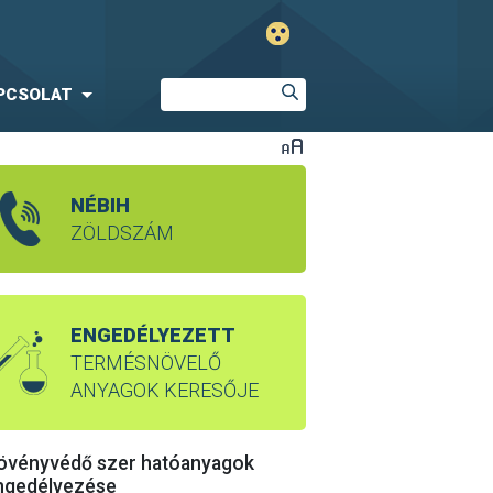
PCSOLAT
NÉBIH
ZÖLDSZÁM
ENGEDÉLYEZETT
TERMÉSNÖVELŐ
ANYAGOK KERESŐJE
övényvédő szer hatóanyagok
ngedélyezése