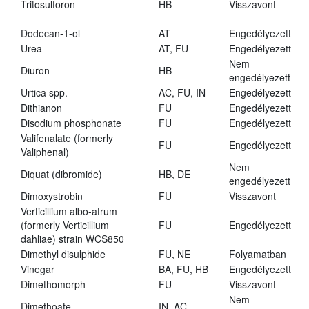
Tritosulforon
HB
Visszavont
Dodecan-1-ol
AT
Engedélyezett
Urea
AT, FU
Engedélyezett
Nem
Diuron
HB
engedélyezett
Urtica spp.
AC, FU, IN
Engedélyezett
Dithianon
FU
Engedélyezett
Disodium phosphonate
FU
Engedélyezett
Valifenalate (formerly
FU
Engedélyezett
Valiphenal)
Nem
Diquat (dibromide)
HB, DE
engedélyezett
Dimoxystrobin
FU
Visszavont
Verticillium albo-atrum
(formerly Verticillium
FU
Engedélyezett
dahliae) strain WCS850
Dimethyl disulphide
FU, NE
Folyamatban
Vinegar
BA, FU, HB
Engedélyezett
Dimethomorph
FU
Visszavont
Nem
Dimethoate
IN, AC