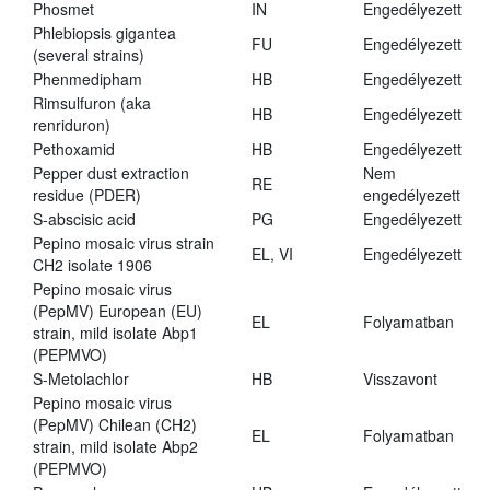
Phosmet
IN
Engedélyezett
Phlebiopsis gigantea
FU
Engedélyezett
(several strains)
Phenmedipham
HB
Engedélyezett
Rimsulfuron (aka
HB
Engedélyezett
renriduron)
Pethoxamid
HB
Engedélyezett
Pepper dust extraction
Nem
RE
residue (PDER)
engedélyezett
S-abscisic acid
PG
Engedélyezett
Pepino mosaic virus strain
EL, VI
Engedélyezett
CH2 isolate 1906
Pepino mosaic virus
(PepMV) European (EU)
EL
Folyamatban
strain, mild isolate Abp1
(PEPMVO)
S-Metolachlor
HB
Visszavont
Pepino mosaic virus
(PepMV) Chilean (CH2)
EL
Folyamatban
strain, mild isolate Abp2
(PEPMVO)