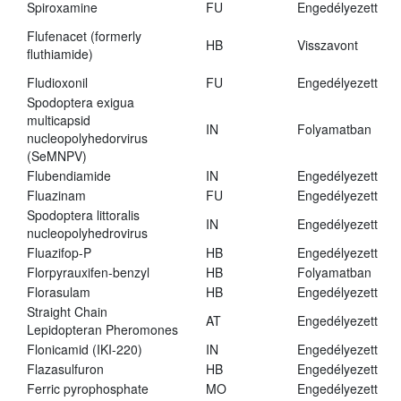
Spiroxamine
FU
Engedélyezett
Flufenacet (formerly
HB
Visszavont
fluthiamide)
Fludioxonil
FU
Engedélyezett
Spodoptera exigua
multicapsid
IN
Folyamatban
nucleopolyhedorvirus
(SeMNPV)
Flubendiamide
IN
Engedélyezett
Fluazinam
FU
Engedélyezett
Spodoptera littoralis
IN
Engedélyezett
nucleopolyhedrovirus
Fluazifop-P
HB
Engedélyezett
Florpyrauxifen-benzyl
HB
Folyamatban
Florasulam
HB
Engedélyezett
Straight Chain
AT
Engedélyezett
Lepidopteran Pheromones
Flonicamid (IKI-220)
IN
Engedélyezett
Flazasulfuron
HB
Engedélyezett
Ferric pyrophosphate
MO
Engedélyezett