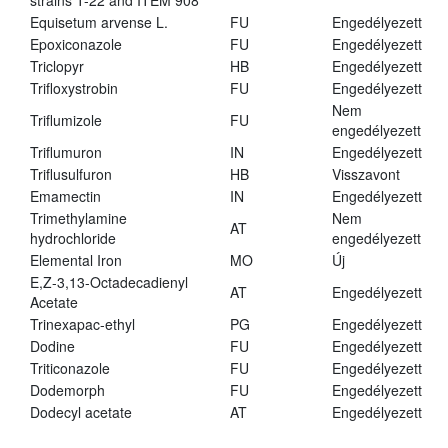
strains T-22 and ITEM 908
Equisetum arvense L.
FU
Engedélyezett
Epoxiconazole
FU
Engedélyezett
Triclopyr
HB
Engedélyezett
Trifloxystrobin
FU
Engedélyezett
Nem
Triflumizole
FU
engedélyezett
Triflumuron
IN
Engedélyezett
Triflusulfuron
HB
Visszavont
Emamectin
IN
Engedélyezett
Trimethylamine
Nem
AT
hydrochloride
engedélyezett
Elemental Iron
MO
Új
E,Z-3,13-Octadecadienyl
AT
Engedélyezett
Acetate
Trinexapac-ethyl
PG
Engedélyezett
Dodine
FU
Engedélyezett
Triticonazole
FU
Engedélyezett
Dodemorph
FU
Engedélyezett
Dodecyl acetate
AT
Engedélyezett