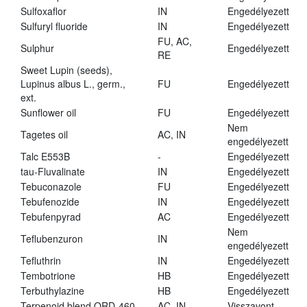
Sulfoxaflor
IN
Engedélyezett
Sulfuryl fluoride
IN
Engedélyezett
FU, AC,
Sulphur
Engedélyezett
RE
Sweet Lupin (seeds),
Lupinus albus L., germ.,
FU
Engedélyezett
ext.
Sunflower oil
FU
Engedélyezett
Nem
Tagetes oil
AC, IN
engedélyezett
Talc E553B
-
Engedélyezett
tau-Fluvalinate
IN
Engedélyezett
Tebuconazole
FU
Engedélyezett
Tebufenozide
IN
Engedélyezett
Tebufenpyrad
AC
Engedélyezett
Nem
Teflubenzuron
IN
engedélyezett
Tefluthrin
IN
Engedélyezett
Tembotrione
HB
Engedélyezett
Terbuthylazine
HB
Engedélyezett
Terpenoid blend QRD-460
AC, IN
Visszavont