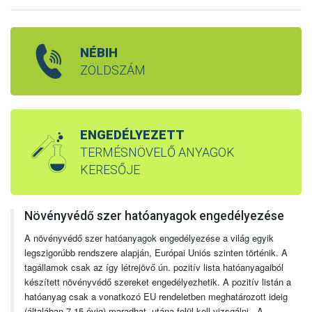
NÉBIH
ZÖLDSZÁM
ENGEDÉLYEZETT
TERMÉSNÖVELŐ ANYAGOK
KERESŐJE
Növényvédő szer hatóanyagok engedélyezése
A növényvédő szer hatóanyagok engedélyezése a világ egyik
legszigorúbb rendszere alapján, Európai Uniós szinten történik. A
tagállamok csak az így létrejövő ún. pozitív lista hatóanyagaiból
készített növényvédő szereket engedélyezhetik. A pozitív listán a
hatóanyag csak a vonatkozó EU rendeletben meghatározott ideig
(általában 7-15 évig) maradhat, utána felül kell vizsgálni. A