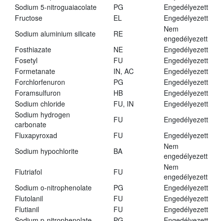
Sodium 5-nitroguaiacolate
PG
Engedélyezett
Fructose
EL
Engedélyezett
Nem
Sodium aluminium silicate
RE
engedélyezett
Fosthiazate
NE
Engedélyezett
Fosetyl
FU
Engedélyezett
Formetanate
IN, AC
Engedélyezett
Forchlorfenuron
PG
Engedélyezett
Foramsulfuron
HB
Engedélyezett
Sodium chloride
FU, IN
Engedélyezett
Sodium hydrogen
FU
Engedélyezett
carbonate
Fluxapyroxad
FU
Engedélyezett
Nem
Sodium hypochlorite
BA
engedélyezett
Nem
Flutriafol
FU
engedélyezett
Sodium o-nitrophenolate
PG
Engedélyezett
Flutolanil
FU
Engedélyezett
Flutianil
FU
Engedélyezett
Sodium p-nitrophenolate
PG
Engedélyezett