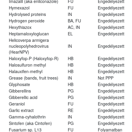
Imazalil (aka enilconazole)
FU
Engedélyezett
Hymexazol
FU
Engedélyezett
Hydrolysed proteins
IN
Engedélyezett
Hydrogen peroxide
BA, FU
Engedélyezett
Hexythiazox
AC, IN
Engedélyezett
Heptamaloxyloglucan
EL
Engedélyezett
Helicoverpa armigera
nucleopolyhedrovirus
IN
Engedélyezett
(HearNPV)
Haloxyfop-P (Haloxyfop-R)
HB
Engedélyezett
Halosulfuron methyl
HB
Engedélyezett
Halauxifen-methyl
HB
Engedélyezett
Grease (bands, fruit trees)
IN
Not PPP
Glyphosate
HB
Engedélyezett
Gibberellins
PG
Engedélyezett
Gibberellic acid
PG
Engedélyezett
Geraniol
FU
Engedélyezett
Garlic extract
RE
Engedélyezett
Gamma-cyhalothrin
IN
Engedélyezett
Sintofen (aka Cintofen)
PG
Engedélyezett
Fusarium sp. L13
FU
Folyamatban