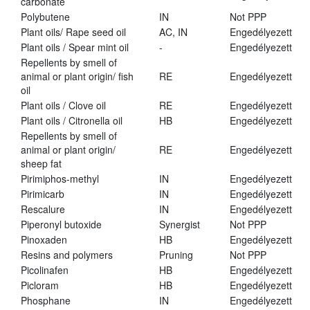
carbonate
Polybutene
IN
Not PPP
Plant oils/ Rape seed oil
AC, IN
Engedélyezett
Plant oils / Spear mint oil
-
Engedélyezett
Repellents by smell of
animal or plant origin/ fish
RE
Engedélyezett
oil
Plant oils / Clove oil
RE
Engedélyezett
Plant oils / Citronella oil
HB
Engedélyezett
Repellents by smell of
animal or plant origin/
RE
Engedélyezett
sheep fat
Pirimiphos-methyl
IN
Engedélyezett
Pirimicarb
IN
Engedélyezett
Rescalure
IN
Engedélyezett
Piperonyl butoxide
Synergist
Not PPP
Pinoxaden
HB
Engedélyezett
Resins and polymers
Pruning
Not PPP
Picolinafen
HB
Engedélyezett
Picloram
HB
Engedélyezett
Phosphane
IN
Engedélyezett