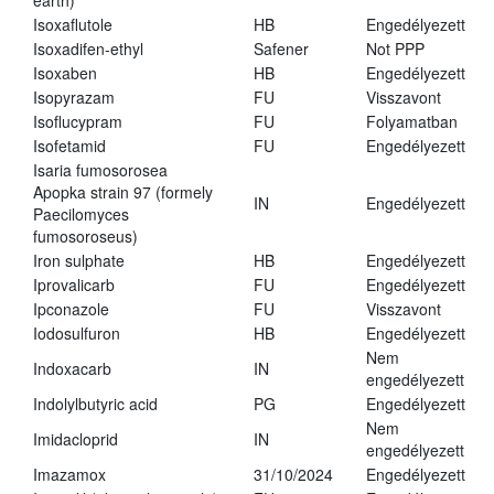
earth)
Isoxaflutole
HB
Engedélyezett
Isoxadifen-ethyl
Safener
Not PPP
Isoxaben
HB
Engedélyezett
Isopyrazam
FU
Visszavont
Isoflucypram
FU
Folyamatban
Isofetamid
FU
Engedélyezett
Isaria fumosorosea
Apopka strain 97 (formely
IN
Engedélyezett
Paecilomyces
fumosoroseus)
Iron sulphate
HB
Engedélyezett
Iprovalicarb
FU
Engedélyezett
Ipconazole
FU
Visszavont
Iodosulfuron
HB
Engedélyezett
Nem
Indoxacarb
IN
engedélyezett
Indolylbutyric acid
PG
Engedélyezett
Nem
Imidacloprid
IN
engedélyezett
Imazamox
31/10/2024
Engedélyezett