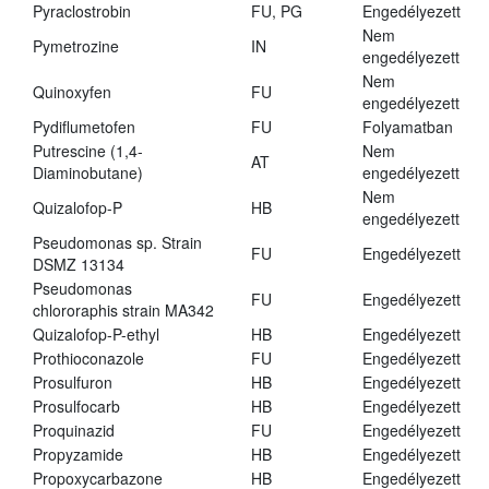
Pyraclostrobin
FU, PG
Engedélyezett
Nem
Pymetrozine
IN
engedélyezett
Nem
Quinoxyfen
FU
engedélyezett
Pydiflumetofen
FU
Folyamatban
Putrescine (1,4-
Nem
AT
Diaminobutane)
engedélyezett
Nem
Quizalofop-P
HB
engedélyezett
Pseudomonas sp. Strain
FU
Engedélyezett
DSMZ 13134
Pseudomonas
FU
Engedélyezett
chlororaphis strain MA342
Quizalofop-P-ethyl
HB
Engedélyezett
Prothioconazole
FU
Engedélyezett
Prosulfuron
HB
Engedélyezett
Prosulfocarb
HB
Engedélyezett
Proquinazid
FU
Engedélyezett
Propyzamide
HB
Engedélyezett
Propoxycarbazone
HB
Engedélyezett