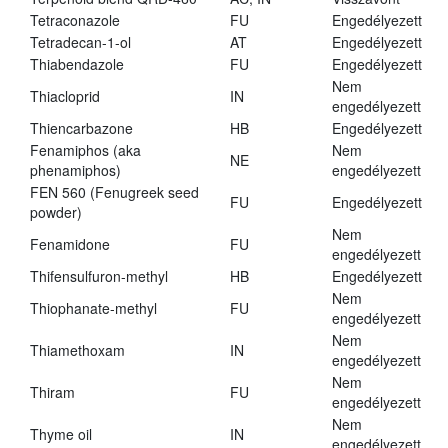
Tetraconazole
FU
Engedélyezett
Tetradecan-1-ol
AT
Engedélyezett
Thiabendazole
FU
Engedélyezett
Nem
Thiacloprid
IN
engedélyezett
Thiencarbazone
HB
Engedélyezett
Fenamiphos (aka
Nem
NE
phenamiphos)
engedélyezett
FEN 560 (Fenugreek seed
FU
Engedélyezett
powder)
Nem
Fenamidone
FU
engedélyezett
Thifensulfuron-methyl
HB
Engedélyezett
Nem
Thiophanate-methyl
FU
engedélyezett
Nem
Thiamethoxam
IN
engedélyezett
Nem
Thiram
FU
engedélyezett
Nem
Thyme oil
IN
engedélyezett