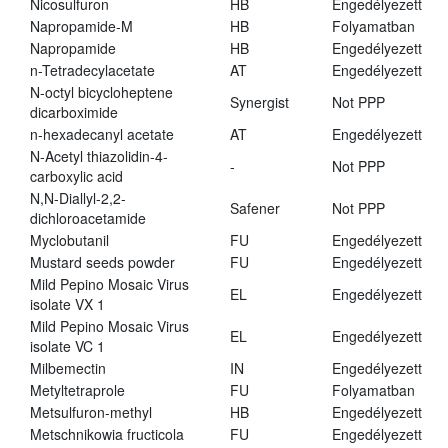
Nicosulfuron
HB
Engedélyezett
Napropamide-M
HB
Folyamatban
Napropamide
HB
Engedélyezett
n-Tetradecylacetate
AT
Engedélyezett
N-octyl bicycloheptene
Synergist
Not PPP
dicarboximide
n-hexadecanyl acetate
AT
Engedélyezett
N-Acetyl thiazolidin-4-
-
Not PPP
carboxylic acid
N,N-Diallyl-2,2-
Safener
Not PPP
dichloroacetamide
Myclobutanil
FU
Engedélyezett
Mustard seeds powder
FU
Engedélyezett
Mild Pepino Mosaic Virus
EL
Engedélyezett
isolate VX 1
Mild Pepino Mosaic Virus
EL
Engedélyezett
isolate VC 1
Milbemectin
IN
Engedélyezett
Metyltetraprole
FU
Folyamatban
Metsulfuron-methyl
HB
Engedélyezett
Metschnikowia fructicola
FU
Engedélyezett