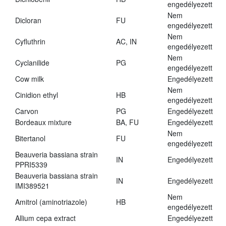
engedélyezett
Nem
Dicloran
FU
engedélyezett
Nem
Cyfluthrin
AC, IN
engedélyezett
Nem
Cyclanilide
PG
engedélyezett
Cow milk
Engedélyezett
Nem
Cinidion ethyl
HB
engedélyezett
Carvon
PG
Engedélyezett
Bordeaux mixture
BA, FU
Engedélyezett
Nem
Bitertanol
FU
engedélyezett
Beauveria bassiana strain
IN
Engedélyezett
PPRI5339
Beauveria bassiana strain
IN
Engedélyezett
IMI389521
Nem
Amitrol (aminotriazole)
HB
engedélyezett
Allium cepa extract
Engedélyezett