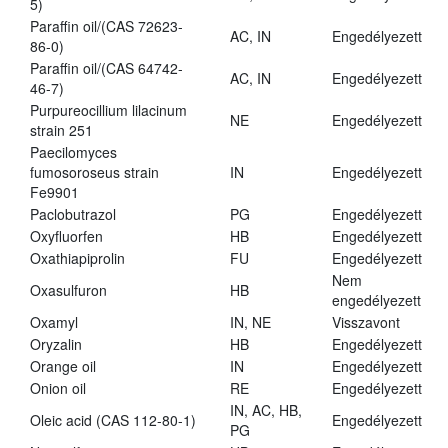
5)
Paraffin oil/(CAS 72623-
AC, IN
Engedélyezett
86-0)
Paraffin oil/(CAS 64742-
AC, IN
Engedélyezett
46-7)
Purpureocillium lilacinum
NE
Engedélyezett
strain 251
Paecilomyces
fumosoroseus strain
IN
Engedélyezett
Fe9901
Paclobutrazol
PG
Engedélyezett
Oxyfluorfen
HB
Engedélyezett
Oxathiapiprolin
FU
Engedélyezett
Nem
Oxasulfuron
HB
engedélyezett
Oxamyl
IN, NE
Visszavont
Oryzalin
HB
Engedélyezett
Orange oil
IN
Engedélyezett
Onion oil
RE
Engedélyezett
IN, AC, HB,
Oleic acid (CAS 112-80-1)
Engedélyezett
PG