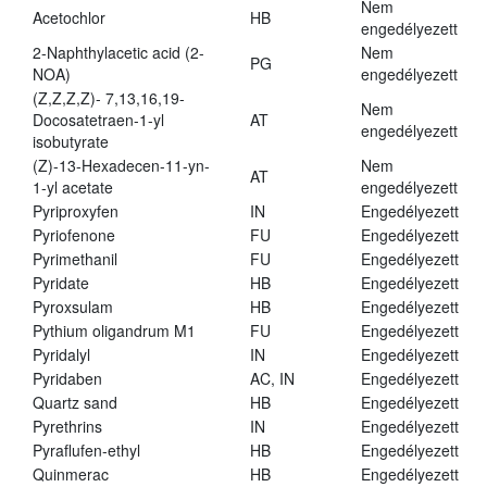
Nem
Acetochlor
HB
engedélyezett
2-Naphthylacetic acid (2-
Nem
PG
NOA)
engedélyezett
(Z,Z,Z,Z)- 7,13,16,19-
Nem
Docosatetraen-1-yl
AT
engedélyezett
isobutyrate
(Z)-13-Hexadecen-11-yn-
Nem
AT
1-yl acetate
engedélyezett
Pyriproxyfen
IN
Engedélyezett
Pyriofenone
FU
Engedélyezett
Pyrimethanil
FU
Engedélyezett
Pyridate
HB
Engedélyezett
Pyroxsulam
HB
Engedélyezett
Pythium oligandrum M1
FU
Engedélyezett
Pyridalyl
IN
Engedélyezett
Pyridaben
AC, IN
Engedélyezett
Quartz sand
HB
Engedélyezett
Pyrethrins
IN
Engedélyezett
Pyraflufen-ethyl
HB
Engedélyezett
Quinmerac
HB
Engedélyezett