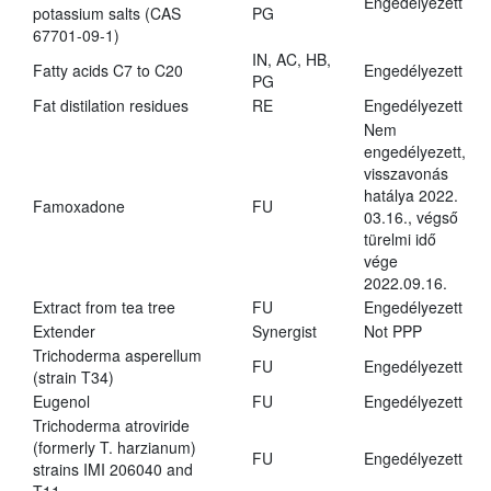
Engedélyezett
potassium salts (CAS
PG
67701-09-1)
IN, AC, HB,
Fatty acids C7 to C20
Engedélyezett
PG
Fat distilation residues
RE
Engedélyezett
Nem
engedélyezett,
visszavonás
hatálya 2022.
Famoxadone
FU
03.16., végső
türelmi idő
vége
2022.09.16.
Extract from tea tree
FU
Engedélyezett
Extender
Synergist
Not PPP
Trichoderma asperellum
FU
Engedélyezett
(strain T34)
Eugenol
FU
Engedélyezett
Trichoderma atroviride
(formerly T. harzianum)
FU
Engedélyezett
strains IMI 206040 and