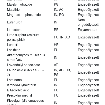
Maleic hydrazide
PG
Engedélyezett
Malathion
IN, AC
Engedélyezett
Magnesium phosphide
IN, RO
Engedélyezett
Nem
Lufenuron
IN
engedélyezett
Limestone
RE
Folyamatban
Lime sulphur (calcium
FU, IN, AC
Engedélyezett
polysulphid)
Lenacil
HB
Engedélyezett
Lecithins
FU
Engedélyezett
Akanthomyces muscarius
IN
Engedélyezett
strain Ve6
Lavandulyl senecioate
AT
Engedélyezett
Lauric acid (CAS 143-07-
IN, AC, HB,
Engedélyezett
7)
PG
Laminarin
EL
Engedélyezett
lambda-Cyhalothrin
IN
Engedélyezett
L-Ascorbic acid
FU
Engedélyezett
Kresoxim-methyl
FU
Engedélyezett
Kieselgur (diatomaceous
IN
Engedélyezett