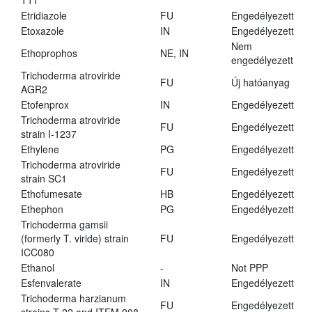
T11
Etridiazole
FU
Engedélyezett
Etoxazole
IN
Engedélyezett
Nem
Ethoprophos
NE, IN
engedélyezett
Trichoderma atroviride
FU
Új hatóanyag
AGR2
Etofenprox
IN
Engedélyezett
Trichoderma atroviride
FU
Engedélyezett
strain I-1237
Ethylene
PG
Engedélyezett
Trichoderma atroviride
FU
Engedélyezett
strain SC1
Ethofumesate
HB
Engedélyezett
Ethephon
PG
Engedélyezett
Trichoderma gamsii
(formerly T. viride) strain
FU
Engedélyezett
ICC080
Ethanol
-
Not PPP
Esfenvalerate
IN
Engedélyezett
Trichoderma harzianum
FU
Engedélyezett