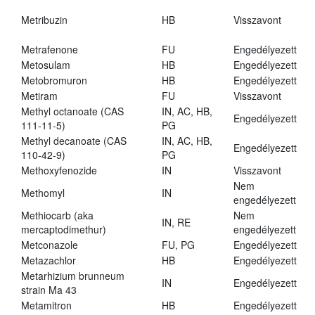
Metribuzin
HB
Visszavont
Metrafenone
FU
Engedélyezett
Metosulam
HB
Engedélyezett
Metobromuron
HB
Engedélyezett
Metiram
FU
Visszavont
Methyl octanoate (CAS
IN, AC, HB,
Engedélyezett
111-11-5)
PG
Methyl decanoate (CAS
IN, AC, HB,
Engedélyezett
110-42-9)
PG
Methoxyfenozide
IN
Visszavont
Nem
Methomyl
IN
engedélyezett
Methiocarb (aka
Nem
IN, RE
mercaptodimethur)
engedélyezett
Metconazole
FU, PG
Engedélyezett
Metazachlor
HB
Engedélyezett
Metarhizium brunneum
IN
Engedélyezett
strain Ma 43
Metamitron
HB
Engedélyezett