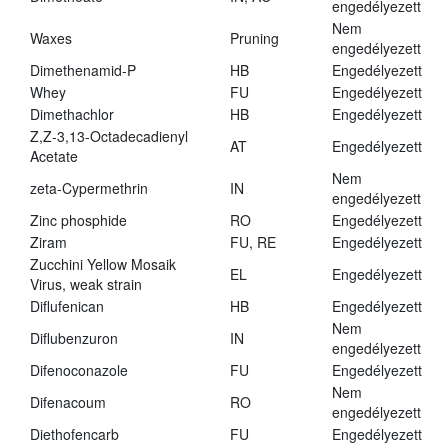
engedélyezett
Nem
Waxes
Pruning
engedélyezett
Dimethenamid-P
HB
Engedélyezett
Whey
FU
Engedélyezett
Dimethachlor
HB
Engedélyezett
Z,Z-3,13-Octadecadienyl
AT
Engedélyezett
Acetate
Nem
zeta-Cypermethrin
IN
engedélyezett
Zinc phosphide
RO
Engedélyezett
Ziram
FU, RE
Engedélyezett
Zucchini Yellow Mosaik
EL
Engedélyezett
Virus, weak strain
Diflufenican
HB
Engedélyezett
Nem
Diflubenzuron
IN
engedélyezett
Difenoconazole
FU
Engedélyezett
Nem
Difenacoum
RO
engedélyezett
Diethofencarb
FU
Engedélyezett