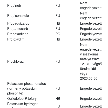
Nem
Propineb
FU
engedélyezett
Nem
Propiconazole
FU
engedélyezett
Propaquizafop
HB
Engedélyezett
Propamocarb
FU
Engedélyezett
Prohexadione
PG
Engedélyezett
Profoxydim
HB
Engedélyezett
Nem
engedélyezett,
visszavonás
hatálya 2021.
Prochloraz
FU
12. 31., végső
türelmi idő
vége
2023.06.30.
Potassium phosphonates
(formerly potassium
FU
Engedélyezett
phosphite)
Quizalofop-P-tefuryl
HB
Engedélyezett
Potassium hydrogen
FU
Engedélyezett