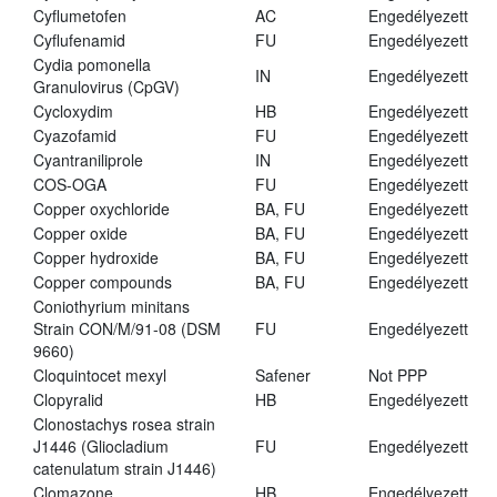
Cyflumetofen
AC
Engedélyezett
Cyflufenamid
FU
Engedélyezett
Cydia pomonella
IN
Engedélyezett
Granulovirus (CpGV)
Cycloxydim
HB
Engedélyezett
Cyazofamid
FU
Engedélyezett
Cyantraniliprole
IN
Engedélyezett
COS-OGA
FU
Engedélyezett
Copper oxychloride
BA, FU
Engedélyezett
Copper oxide
BA, FU
Engedélyezett
Copper hydroxide
BA, FU
Engedélyezett
Copper compounds
BA, FU
Engedélyezett
Coniothyrium minitans
Strain CON/M/91-08 (DSM
FU
Engedélyezett
9660)
Cloquintocet mexyl
Safener
Not PPP
Clopyralid
HB
Engedélyezett
Clonostachys rosea strain
J1446 (Gliocladium
FU
Engedélyezett
catenulatum strain J1446)
Clomazone
HB
Engedélyezett