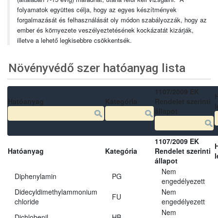
folyamatok együttes célja, hogy az egyes készítmények
forgalmazását és felhasználását oly módon szabályozzák, hogy az
ember és környezete veszélyeztetésének kockázatát kizárják,
illetve a lehető legkisebbre csökkentsék.
Növényvédő szer hatóanyag lista
1107/2009 EK
Hatóanyag
Kategória
Rendelet szerinti
l
állapot
1107/2009 EK
Hatóanyag
Kategória
Rendelet szerinti
l
állapot
Nem
Diphenylamin
PG
engedélyezett
Didecyldimethylammonium
Nem
FU
chloride
engedélyezett
Nem
Dichlobenil
HB