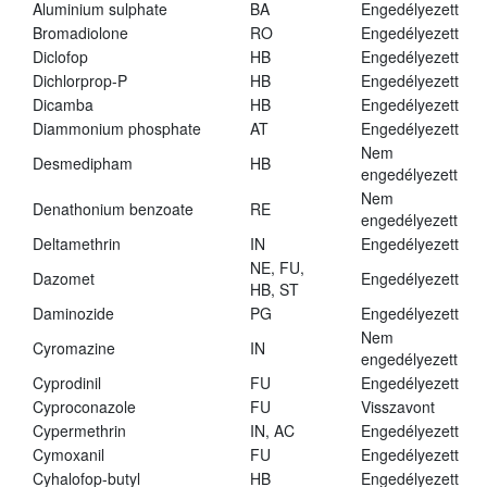
Aluminium sulphate
BA
Engedélyezett
Bromadiolone
RO
Engedélyezett
Diclofop
HB
Engedélyezett
Dichlorprop-P
HB
Engedélyezett
Dicamba
HB
Engedélyezett
Diammonium phosphate
AT
Engedélyezett
Nem
Desmedipham
HB
engedélyezett
Nem
Denathonium benzoate
RE
engedélyezett
Deltamethrin
IN
Engedélyezett
NE, FU,
Dazomet
Engedélyezett
HB, ST
Daminozide
PG
Engedélyezett
Nem
Cyromazine
IN
engedélyezett
Cyprodinil
FU
Engedélyezett
Cyproconazole
FU
Visszavont
Cypermethrin
IN, AC
Engedélyezett
Cymoxanil
FU
Engedélyezett
Cyhalofop-butyl
HB
Engedélyezett