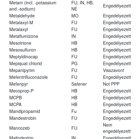
Metam (incl. -potassium
FU, IN, HB,
Engedélyezett
and -sodium)
NE
Metaldehyde
MO
Engedélyezett
Metalaxyl-M
FU
Engedélyezett
Metalaxyl
FU
Engedélyezett
Metaflumizone
IN
Engedélyezett
Mesotrione
HB
Engedélyezett
Mesosulfuron
HB
Engedélyezett
Meptyldinocap
FU
Engedélyezett
Mepiquat chlorid
PG
Engedélyezett
Mepanipyrim
FU
Visszavont
Mefentrifluconazole
FU
Engedélyezett
Mefenpyr
Safener
Not PPP
Mecoprop-P
HB
Engedélyezett
MCPB
HB
Engedélyezett
MCPA
HB
Engedélyezett
Mandipropamid
Fu
Engedélyezett
Mandestrobin
FU
Engedélyezett
Nem
Mancozeb
FU
engedélyezett
Maltodextrin
IN
Engedélyezett