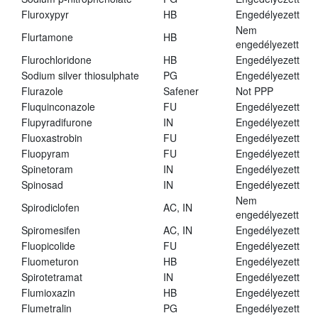
Fluroxypyr
HB
Engedélyezett
Nem
Flurtamone
HB
engedélyezett
Flurochloridone
HB
Engedélyezett
Sodium silver thiosulphate
PG
Engedélyezett
Flurazole
Safener
Not PPP
Fluquinconazole
FU
Engedélyezett
Flupyradifurone
IN
Engedélyezett
Fluoxastrobin
FU
Engedélyezett
Fluopyram
FU
Engedélyezett
Spinetoram
IN
Engedélyezett
Spinosad
IN
Engedélyezett
Nem
Spirodiclofen
AC, IN
engedélyezett
Spiromesifen
AC, IN
Engedélyezett
Fluopicolide
FU
Engedélyezett
Fluometuron
HB
Engedélyezett
Spirotetramat
IN
Engedélyezett
Flumioxazin
HB
Engedélyezett
Flumetralin
PG
Engedélyezett