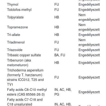
Thymol
FU
Engedélyezett
Tolclofos-methyl
FU
Engedélyezett
Nem
Tolpyralate
HB
engedélyezett
Nem
Topramezone
HB
engedélyezett
Tri-allate
HB
Engedélyezett
Nem
Triadimenol
FU
engedélyezett
Triazoxide
FU
Engedélyezett
Tribasic copper sulfate
BA, FU
Engedélyezett
Tribenuron (aka
HB
Engedélyezett
metometuron)
Trichoderma asperellum
(formerly T. harzianum)
FU
Engedélyezett
strains ICC012, T25 and
TV1
Fatty acids C8-C10 methyl
IN, AC, HB,
Engedélyezett
esters (CAS 85566-26-3)
PG
Fatty acids C7-C18 and
C18 unsaturated
IN, AC, HB,