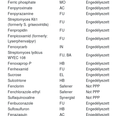
Ferric phosphate
MO
Engedélyezett
Fenpyroximate
AC
Engedélyezett
Fenpyrazamine
FU
Engedélyezett
Streptomyces K61
FU
Engedélyezett
(formerly S. griseoviridis)
Fenpropidin
FU
Engedélyezett
Fenpicoxamid (formerly:
FU
Engedélyezett
Lyserphenvalpyr)
Fenoxycarb
IN
Engedélyezett
Streptomyces lydicus
FU, BA
Engedélyezett
WYEC 108
Fenoxaprop-P
HB
Engedélyezett
Fenhexamid
FU
Engedélyezett
Sucrose
EL
Engedélyezett
Sulcotrione
HB
Engedélyezett
Fenclorim
Safener
Not PPP
Fenchlorazole-ethyl
Safener
Not PPP
Sulfaquinoxaline
Synergist
Not PPP
Fenbuconazole
FU
Engedélyezett
Sulfosulfuron
HB
Engedélyezett
Fenazaquin
AC
Engedélyezett