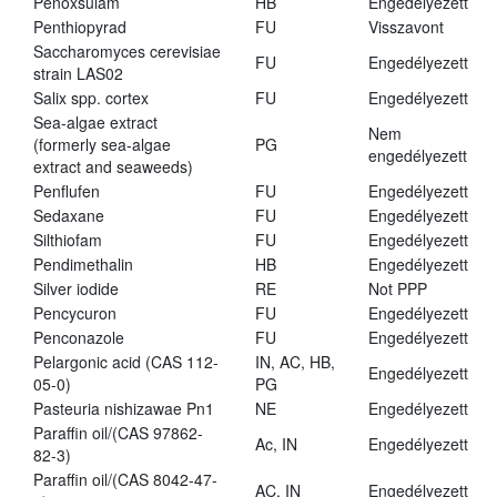
Penoxsulam
HB
Engedélyezett
Penthiopyrad
FU
Visszavont
Saccharomyces cerevisiae
FU
Engedélyezett
strain LAS02
Salix spp. cortex
FU
Engedélyezett
Sea-algae extract
Nem
(formerly sea-algae
PG
engedélyezett
extract and seaweeds)
Penflufen
FU
Engedélyezett
Sedaxane
FU
Engedélyezett
Silthiofam
FU
Engedélyezett
Pendimethalin
HB
Engedélyezett
Silver iodide
RE
Not PPP
Pencycuron
FU
Engedélyezett
Penconazole
FU
Engedélyezett
Pelargonic acid (CAS 112-
IN, AC, HB,
Engedélyezett
05-0)
PG
Pasteuria nishizawae Pn1
NE
Engedélyezett
Paraffin oil/(CAS 97862-
Ac, IN
Engedélyezett
82-3)
Paraffin oil/(CAS 8042-47-
AC, IN
Engedélyezett