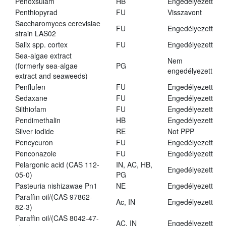
Penoxsulam
HB
Engedélyezett
Penthiopyrad
FU
Visszavont
Saccharomyces cerevisiae
FU
Engedélyezett
strain LAS02
Salix spp. cortex
FU
Engedélyezett
Sea-algae extract
Nem
(formerly sea-algae
PG
engedélyezett
extract and seaweeds)
Penflufen
FU
Engedélyezett
Sedaxane
FU
Engedélyezett
Silthiofam
FU
Engedélyezett
Pendimethalin
HB
Engedélyezett
Silver iodide
RE
Not PPP
Pencycuron
FU
Engedélyezett
Penconazole
FU
Engedélyezett
Pelargonic acid (CAS 112-
IN, AC, HB,
Engedélyezett
05-0)
PG
Pasteuria nishizawae Pn1
NE
Engedélyezett
Paraffin oil/(CAS 97862-
Ac, IN
Engedélyezett
82-3)
Paraffin oil/(CAS 8042-47-
AC, IN
Engedélyezett