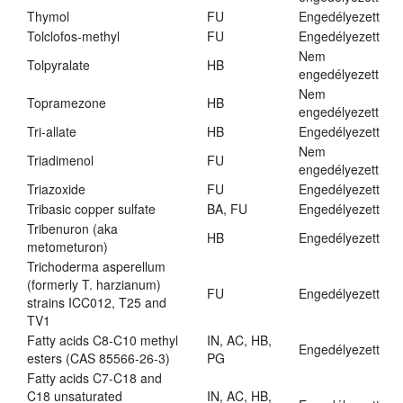
Thymol
FU
Engedélyezett
Tolclofos-methyl
FU
Engedélyezett
Nem
Tolpyralate
HB
engedélyezett
Nem
Topramezone
HB
engedélyezett
Tri-allate
HB
Engedélyezett
Nem
Triadimenol
FU
engedélyezett
Triazoxide
FU
Engedélyezett
Tribasic copper sulfate
BA, FU
Engedélyezett
Tribenuron (aka
HB
Engedélyezett
metometuron)
Trichoderma asperellum
(formerly T. harzianum)
FU
Engedélyezett
strains ICC012, T25 and
TV1
Fatty acids C8-C10 methyl
IN, AC, HB,
Engedélyezett
esters (CAS 85566-26-3)
PG
Fatty acids C7-C18 and
C18 unsaturated
IN, AC, HB,