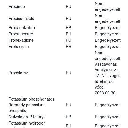
Nem
Propineb
FU
engedélyezett
Nem
Propiconazole
FU
engedélyezett
Propaquizafop
HB
Engedélyezett
Propamocarb
FU
Engedélyezett
Prohexadione
PG
Engedélyezett
Profoxydim
HB
Engedélyezett
Nem
engedélyezett,
visszavonás
hatálya 2021.
Prochloraz
FU
12. 31., végső
türelmi idő
vége
2023.06.30.
Potassium phosphonates
(formerly potassium
FU
Engedélyezett
phosphite)
Quizalofop-P-tefuryl
HB
Engedélyezett
Potassium hydrogen
FU
Engedélyezett