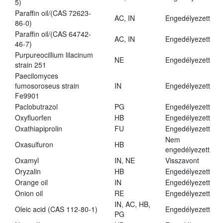
5)
Paraffin oil/(CAS 72623-
AC, IN
Engedélyezett
86-0)
Paraffin oil/(CAS 64742-
AC, IN
Engedélyezett
46-7)
Purpureocillium lilacinum
NE
Engedélyezett
strain 251
Paecilomyces
fumosoroseus strain
IN
Engedélyezett
Fe9901
Paclobutrazol
PG
Engedélyezett
Oxyfluorfen
HB
Engedélyezett
Oxathiapiprolin
FU
Engedélyezett
Nem
Oxasulfuron
HB
engedélyezett
Oxamyl
IN, NE
Visszavont
Oryzalin
HB
Engedélyezett
Orange oil
IN
Engedélyezett
Onion oil
RE
Engedélyezett
IN, AC, HB,
Oleic acid (CAS 112-80-1)
Engedélyezett
PG