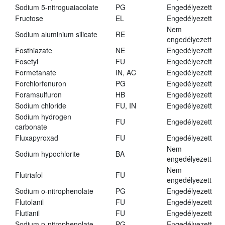
Sodium 5-nitroguaiacolate
PG
Engedélyezett
Fructose
EL
Engedélyezett
Nem
Sodium aluminium silicate
RE
engedélyezett
Fosthiazate
NE
Engedélyezett
Fosetyl
FU
Engedélyezett
Formetanate
IN, AC
Engedélyezett
Forchlorfenuron
PG
Engedélyezett
Foramsulfuron
HB
Engedélyezett
Sodium chloride
FU, IN
Engedélyezett
Sodium hydrogen
FU
Engedélyezett
carbonate
Fluxapyroxad
FU
Engedélyezett
Nem
Sodium hypochlorite
BA
engedélyezett
Nem
Flutriafol
FU
engedélyezett
Sodium o-nitrophenolate
PG
Engedélyezett
Flutolanil
FU
Engedélyezett
Flutianil
FU
Engedélyezett
Sodium p-nitrophenolate
PG
Engedélyezett