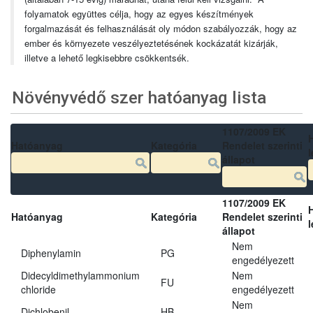
folyamatok együttes célja, hogy az egyes készítmények
forgalmazását és felhasználását oly módon szabályozzák, hogy az
ember és környezete veszélyeztetésének kockázatát kizárják,
illetve a lehető legkisebbre csökkentsék.
Növényvédő szer hatóanyag lista
1107/2009 EK
Hatóanyag
Kategória
Rendelet szerinti
l
állapot
1107/2009 EK
Hatóanyag
Kategória
Rendelet szerinti
l
állapot
Nem
Diphenylamin
PG
engedélyezett
Didecyldimethylammonium
Nem
FU
chloride
engedélyezett
Nem
Dichlobenil
HB