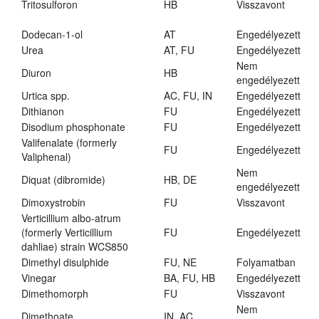
Tritosulforon
HB
Visszavont
Dodecan-1-ol
AT
Engedélyezett
Urea
AT, FU
Engedélyezett
Nem
Diuron
HB
engedélyezett
Urtica spp.
AC, FU, IN
Engedélyezett
Dithianon
FU
Engedélyezett
Disodium phosphonate
FU
Engedélyezett
Valifenalate (formerly
FU
Engedélyezett
Valiphenal)
Nem
Diquat (dibromide)
HB, DE
engedélyezett
Dimoxystrobin
FU
Visszavont
Verticillium albo-atrum
(formerly Verticillium
FU
Engedélyezett
dahliae) strain WCS850
Dimethyl disulphide
FU, NE
Folyamatban
Vinegar
BA, FU, HB
Engedélyezett
Dimethomorph
FU
Visszavont
Nem
Dimethoate
IN, AC