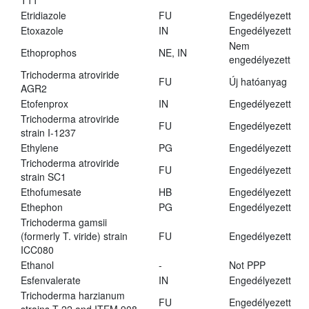
T11
Etridiazole
FU
Engedélyezett
Etoxazole
IN
Engedélyezett
Nem
Ethoprophos
NE, IN
engedélyezett
Trichoderma atroviride
FU
Új hatóanyag
AGR2
Etofenprox
IN
Engedélyezett
Trichoderma atroviride
FU
Engedélyezett
strain I-1237
Ethylene
PG
Engedélyezett
Trichoderma atroviride
FU
Engedélyezett
strain SC1
Ethofumesate
HB
Engedélyezett
Ethephon
PG
Engedélyezett
Trichoderma gamsii
(formerly T. viride) strain
FU
Engedélyezett
ICC080
Ethanol
-
Not PPP
Esfenvalerate
IN
Engedélyezett
Trichoderma harzianum
FU
Engedélyezett