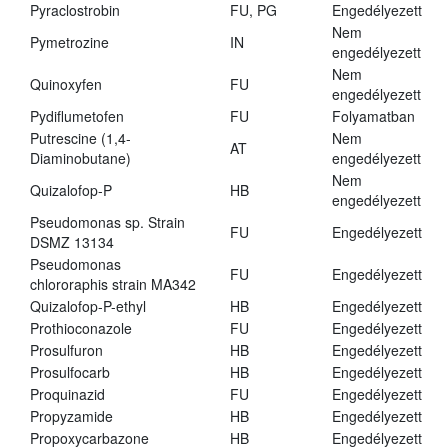
Pyraclostrobin
FU, PG
Engedélyezett
Nem
Pymetrozine
IN
engedélyezett
Nem
Quinoxyfen
FU
engedélyezett
Pydiflumetofen
FU
Folyamatban
Putrescine (1,4-
Nem
AT
Diaminobutane)
engedélyezett
Nem
Quizalofop-P
HB
engedélyezett
Pseudomonas sp. Strain
FU
Engedélyezett
DSMZ 13134
Pseudomonas
FU
Engedélyezett
chlororaphis strain MA342
Quizalofop-P-ethyl
HB
Engedélyezett
Prothioconazole
FU
Engedélyezett
Prosulfuron
HB
Engedélyezett
Prosulfocarb
HB
Engedélyezett
Proquinazid
FU
Engedélyezett
Propyzamide
HB
Engedélyezett
Propoxycarbazone
HB
Engedélyezett