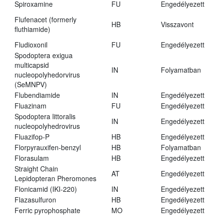
Spiroxamine
FU
Engedélyezett
Flufenacet (formerly
HB
Visszavont
fluthiamide)
Fludioxonil
FU
Engedélyezett
Spodoptera exigua
multicapsid
IN
Folyamatban
nucleopolyhedorvirus
(SeMNPV)
Flubendiamide
IN
Engedélyezett
Fluazinam
FU
Engedélyezett
Spodoptera littoralis
IN
Engedélyezett
nucleopolyhedrovirus
Fluazifop-P
HB
Engedélyezett
Florpyrauxifen-benzyl
HB
Folyamatban
Florasulam
HB
Engedélyezett
Straight Chain
AT
Engedélyezett
Lepidopteran Pheromones
Flonicamid (IKI-220)
IN
Engedélyezett
Flazasulfuron
HB
Engedélyezett
Ferric pyrophosphate
MO
Engedélyezett