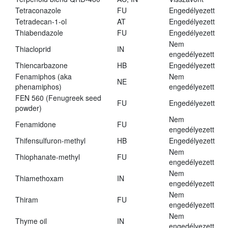
Tetraconazole
FU
Engedélyezett
Tetradecan-1-ol
AT
Engedélyezett
Thiabendazole
FU
Engedélyezett
Nem
Thiacloprid
IN
engedélyezett
Thiencarbazone
HB
Engedélyezett
Fenamiphos (aka
Nem
NE
phenamiphos)
engedélyezett
FEN 560 (Fenugreek seed
FU
Engedélyezett
powder)
Nem
Fenamidone
FU
engedélyezett
Thifensulfuron-methyl
HB
Engedélyezett
Nem
Thiophanate-methyl
FU
engedélyezett
Nem
Thiamethoxam
IN
engedélyezett
Nem
Thiram
FU
engedélyezett
Nem
Thyme oil
IN
engedélyezett