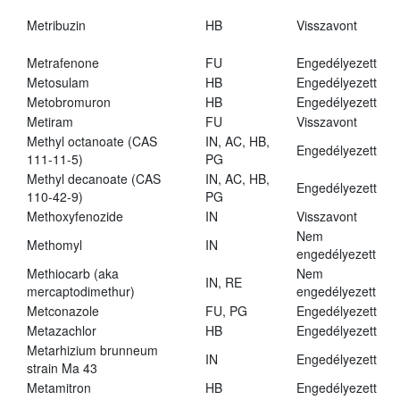
Metribuzin
HB
Visszavont
Metrafenone
FU
Engedélyezett
Metosulam
HB
Engedélyezett
Metobromuron
HB
Engedélyezett
Metiram
FU
Visszavont
Methyl octanoate (CAS
IN, AC, HB,
Engedélyezett
111-11-5)
PG
Methyl decanoate (CAS
IN, AC, HB,
Engedélyezett
110-42-9)
PG
Methoxyfenozide
IN
Visszavont
Nem
Methomyl
IN
engedélyezett
Methiocarb (aka
Nem
IN, RE
mercaptodimethur)
engedélyezett
Metconazole
FU, PG
Engedélyezett
Metazachlor
HB
Engedélyezett
Metarhizium brunneum
IN
Engedélyezett
strain Ma 43
Metamitron
HB
Engedélyezett