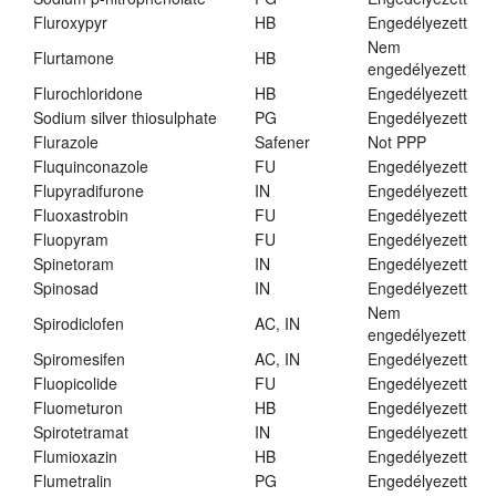
Fluroxypyr
HB
Engedélyezett
Nem
Flurtamone
HB
engedélyezett
Flurochloridone
HB
Engedélyezett
Sodium silver thiosulphate
PG
Engedélyezett
Flurazole
Safener
Not PPP
Fluquinconazole
FU
Engedélyezett
Flupyradifurone
IN
Engedélyezett
Fluoxastrobin
FU
Engedélyezett
Fluopyram
FU
Engedélyezett
Spinetoram
IN
Engedélyezett
Spinosad
IN
Engedélyezett
Nem
Spirodiclofen
AC, IN
engedélyezett
Spiromesifen
AC, IN
Engedélyezett
Fluopicolide
FU
Engedélyezett
Fluometuron
HB
Engedélyezett
Spirotetramat
IN
Engedélyezett
Flumioxazin
HB
Engedélyezett
Flumetralin
PG
Engedélyezett