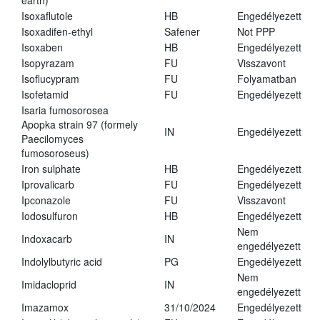
earth)
Isoxaflutole
HB
Engedélyezett
Isoxadifen-ethyl
Safener
Not PPP
Isoxaben
HB
Engedélyezett
Isopyrazam
FU
Visszavont
Isoflucypram
FU
Folyamatban
Isofetamid
FU
Engedélyezett
Isaria fumosorosea
Apopka strain 97 (formely
IN
Engedélyezett
Paecilomyces
fumosoroseus)
Iron sulphate
HB
Engedélyezett
Iprovalicarb
FU
Engedélyezett
Ipconazole
FU
Visszavont
Iodosulfuron
HB
Engedélyezett
Nem
Indoxacarb
IN
engedélyezett
Indolylbutyric acid
PG
Engedélyezett
Nem
Imidacloprid
IN
engedélyezett
Imazamox
31/10/2024
Engedélyezett