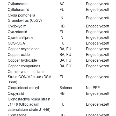
Cyflumetofen
AC
Engedélyezett
Cyflufenamid
FU
Engedélyezett
Cydia pomonella
IN
Engedélyezett
Granulovirus (CpGV)
Cycloxydim
HB
Engedélyezett
Cyazofamid
FU
Engedélyezett
Cyantraniliprole
IN
Engedélyezett
COS-OGA
FU
Engedélyezett
Copper oxychloride
BA, FU
Engedélyezett
Copper oxide
BA, FU
Engedélyezett
Copper hydroxide
BA, FU
Engedélyezett
Copper compounds
BA, FU
Engedélyezett
Coniothyrium minitans
Strain CON/M/91-08 (DSM
FU
Engedélyezett
9660)
Cloquintocet mexyl
Safener
Not PPP
Clopyralid
HB
Engedélyezett
Clonostachys rosea strain
J1446 (Gliocladium
FU
Engedélyezett
catenulatum strain J1446)
Clomazone
HB
Engedélyezett