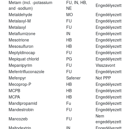
Metam (incl. -potassium
FU, IN, HB,
Engedélyezett
and -sodium)
NE
Metaldehyde
MO
Engedélyezett
Metalaxyl-M
FU
Engedélyezett
Metalaxyl
FU
Engedélyezett
Metaflumizone
IN
Engedélyezett
Mesotrione
HB
Engedélyezett
Mesosulfuron
HB
Engedélyezett
Meptyldinocap
FU
Engedélyezett
Mepiquat chlorid
PG
Engedélyezett
Mepanipyrim
FU
Visszavont
Mefentrifluconazole
FU
Engedélyezett
Mefenpyr
Safener
Not PPP
Mecoprop-P
HB
Engedélyezett
MCPB
HB
Engedélyezett
MCPA
HB
Engedélyezett
Mandipropamid
Fu
Engedélyezett
Mandestrobin
FU
Engedélyezett
Nem
Mancozeb
FU
engedélyezett
Maltodextrin
IN
Engedélyezett