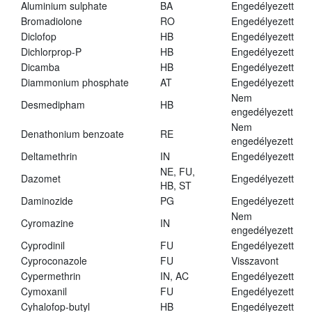
Aluminium sulphate
BA
Engedélyezett
Bromadiolone
RO
Engedélyezett
Diclofop
HB
Engedélyezett
Dichlorprop-P
HB
Engedélyezett
Dicamba
HB
Engedélyezett
Diammonium phosphate
AT
Engedélyezett
Nem
Desmedipham
HB
engedélyezett
Nem
Denathonium benzoate
RE
engedélyezett
Deltamethrin
IN
Engedélyezett
NE, FU,
Dazomet
Engedélyezett
HB, ST
Daminozide
PG
Engedélyezett
Nem
Cyromazine
IN
engedélyezett
Cyprodinil
FU
Engedélyezett
Cyproconazole
FU
Visszavont
Cypermethrin
IN, AC
Engedélyezett
Cymoxanil
FU
Engedélyezett
Cyhalofop-butyl
HB
Engedélyezett