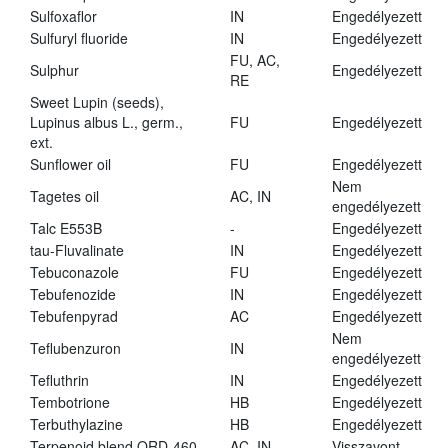
Sulfoxaflor
IN
Engedélyezett
Sulfuryl fluoride
IN
Engedélyezett
FU, AC,
Sulphur
Engedélyezett
RE
Sweet Lupin (seeds),
Lupinus albus L., germ.,
FU
Engedélyezett
ext.
Sunflower oil
FU
Engedélyezett
Nem
Tagetes oil
AC, IN
engedélyezett
Talc E553B
-
Engedélyezett
tau-Fluvalinate
IN
Engedélyezett
Tebuconazole
FU
Engedélyezett
Tebufenozide
IN
Engedélyezett
Tebufenpyrad
AC
Engedélyezett
Nem
Teflubenzuron
IN
engedélyezett
Tefluthrin
IN
Engedélyezett
Tembotrione
HB
Engedélyezett
Terbuthylazine
HB
Engedélyezett
Terpenoid blend QRD-460
AC, IN
Visszavont