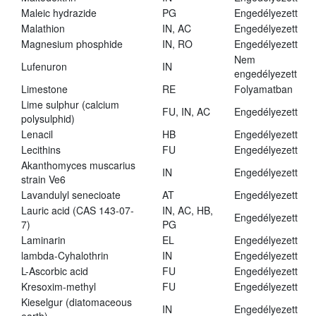
Maleic hydrazide
PG
Engedélyezett
Malathion
IN, AC
Engedélyezett
Magnesium phosphide
IN, RO
Engedélyezett
Nem
Lufenuron
IN
engedélyezett
Limestone
RE
Folyamatban
Lime sulphur (calcium
FU, IN, AC
Engedélyezett
polysulphid)
Lenacil
HB
Engedélyezett
Lecithins
FU
Engedélyezett
Akanthomyces muscarius
IN
Engedélyezett
strain Ve6
Lavandulyl senecioate
AT
Engedélyezett
Lauric acid (CAS 143-07-
IN, AC, HB,
Engedélyezett
7)
PG
Laminarin
EL
Engedélyezett
lambda-Cyhalothrin
IN
Engedélyezett
L-Ascorbic acid
FU
Engedélyezett
Kresoxim-methyl
FU
Engedélyezett
Kieselgur (diatomaceous
IN
Engedélyezett