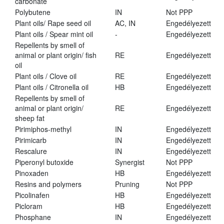
carbonate
Polybutene
IN
Not PPP
Plant oils/ Rape seed oil
AC, IN
Engedélyezett
Plant oils / Spear mint oil
-
Engedélyezett
Repellents by smell of
animal or plant origin/ fish
RE
Engedélyezett
oil
Plant oils / Clove oil
RE
Engedélyezett
Plant oils / Citronella oil
HB
Engedélyezett
Repellents by smell of
animal or plant origin/
RE
Engedélyezett
sheep fat
Pirimiphos-methyl
IN
Engedélyezett
Pirimicarb
IN
Engedélyezett
Rescalure
IN
Engedélyezett
Piperonyl butoxide
Synergist
Not PPP
Pinoxaden
HB
Engedélyezett
Resins and polymers
Pruning
Not PPP
Picolinafen
HB
Engedélyezett
Picloram
HB
Engedélyezett
Phosphane
IN
Engedélyezett