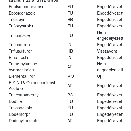
strains T-22 and ITEM 908
Equisetum arvense L.
FU
Engedélyezett
Epoxiconazole
FU
Engedélyezett
Triclopyr
HB
Engedélyezett
Trifloxystrobin
FU
Engedélyezett
Nem
Triflumizole
FU
engedélyezett
Triflumuron
IN
Engedélyezett
Triflusulfuron
HB
Visszavont
Emamectin
IN
Engedélyezett
Trimethylamine
Nem
AT
hydrochloride
engedélyezett
Elemental Iron
MO
Új
E,Z-3,13-Octadecadienyl
AT
Engedélyezett
Acetate
Trinexapac-ethyl
PG
Engedélyezett
Dodine
FU
Engedélyezett
Triticonazole
FU
Engedélyezett
Dodemorph
FU
Engedélyezett
Dodecyl acetate
AT
Engedélyezett