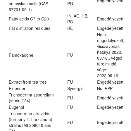
Engedélyezett
potassium salts (CAS
PG
67701-09-1)
IN, AC, HB,
Fatty acids C7 to C20
Engedélyezett
PG
Fat distilation residues
RE
Engedélyezett
Nem
engedélyezett,
visszavonás
hatálya 2022.
Famoxadone
FU
03.16., végső
türelmi idő
vége
2022.09.16.
Extract from tea tree
FU
Engedélyezett
Extender
Synergist
Not PPP
Trichoderma asperellum
FU
Engedélyezett
(strain T34)
Eugenol
FU
Engedélyezett
Trichoderma atroviride
(formerly T. harzianum)
FU
Engedélyezett
strains IMI 206040 and