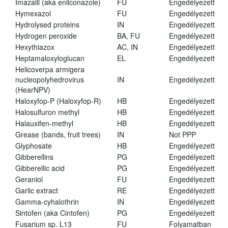
Imazalil (aka enilconazole)
FU
Engedélyezett
Hymexazol
FU
Engedélyezett
Hydrolysed proteins
IN
Engedélyezett
Hydrogen peroxide
BA, FU
Engedélyezett
Hexythiazox
AC, IN
Engedélyezett
Heptamaloxyloglucan
EL
Engedélyezett
Helicoverpa armigera
nucleopolyhedrovirus
IN
Engedélyezett
(HearNPV)
Haloxyfop-P (Haloxyfop-R)
HB
Engedélyezett
Halosulfuron methyl
HB
Engedélyezett
Halauxifen-methyl
HB
Engedélyezett
Grease (bands, fruit trees)
IN
Not PPP
Glyphosate
HB
Engedélyezett
Gibberellins
PG
Engedélyezett
Gibberellic acid
PG
Engedélyezett
Geraniol
FU
Engedélyezett
Garlic extract
RE
Engedélyezett
Gamma-cyhalothrin
IN
Engedélyezett
Sintofen (aka Cintofen)
PG
Engedélyezett
Fusarium sp. L13
FU
Folyamatban