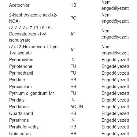
Nem
Acetochlor
HB
engedélyezett
2-Naphthylacetic acid (2-
Nem
PG
NOA)
engedélyezett
(Z,Z,Z,Z)- 7,13,16,19-
Nem
Docosatetraen-1-yl
AT
engedélyezett
isobutyrate
(Z)-13-Hexadecen-11-yn-
Nem
AT
1-yl acetate
engedélyezett
Pyriproxyfen
IN
Engedélyezett
Pyriofenone
FU
Engedélyezett
Pyrimethanil
FU
Engedélyezett
Pyridate
HB
Engedélyezett
Pyroxsulam
HB
Engedélyezett
Pythium oligandrum M1
FU
Engedélyezett
Pyridalyl
IN
Engedélyezett
Pyridaben
AC, IN
Engedélyezett
Quartz sand
HB
Engedélyezett
Pyrethrins
IN
Engedélyezett
Pyraflufen-ethyl
HB
Engedélyezett
Quinmerac
HB
Engedélyezett