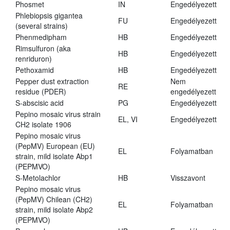
Phosmet
IN
Engedélyezett
Phlebiopsis gigantea
FU
Engedélyezett
(several strains)
Phenmedipham
HB
Engedélyezett
Rimsulfuron (aka
HB
Engedélyezett
renriduron)
Pethoxamid
HB
Engedélyezett
Pepper dust extraction
Nem
RE
residue (PDER)
engedélyezett
S-abscisic acid
PG
Engedélyezett
Pepino mosaic virus strain
EL, VI
Engedélyezett
CH2 isolate 1906
Pepino mosaic virus
(PepMV) European (EU)
EL
Folyamatban
strain, mild isolate Abp1
(PEPMVO)
S-Metolachlor
HB
Visszavont
Pepino mosaic virus
(PepMV) Chilean (CH2)
EL
Folyamatban
strain, mild isolate Abp2
(PEPMVO)