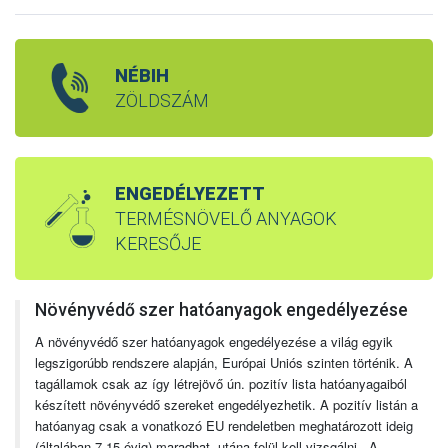
NÉBIH
ZÖLDSZÁM
ENGEDÉLYEZETT
TERMÉSNÖVELŐ ANYAGOK
KERESŐJE
Növényvédő szer hatóanyagok engedélyezése
A növényvédő szer hatóanyagok engedélyezése a világ egyik
legszigorúbb rendszere alapján, Európai Uniós szinten történik. A
tagállamok csak az így létrejövő ún. pozitív lista hatóanyagaiból
készített növényvédő szereket engedélyezhetik. A pozitív listán a
hatóanyag csak a vonatkozó EU rendeletben meghatározott ideig
(általában 7-15 évig) maradhat, utána felül kell vizsgálni. A