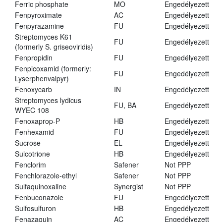
Ferric phosphate
MO
Engedélyezett
Fenpyroximate
AC
Engedélyezett
Fenpyrazamine
FU
Engedélyezett
Streptomyces K61
FU
Engedélyezett
(formerly S. griseoviridis)
Fenpropidin
FU
Engedélyezett
Fenpicoxamid (formerly:
FU
Engedélyezett
Lyserphenvalpyr)
Fenoxycarb
IN
Engedélyezett
Streptomyces lydicus
FU, BA
Engedélyezett
WYEC 108
Fenoxaprop-P
HB
Engedélyezett
Fenhexamid
FU
Engedélyezett
Sucrose
EL
Engedélyezett
Sulcotrione
HB
Engedélyezett
Fenclorim
Safener
Not PPP
Fenchlorazole-ethyl
Safener
Not PPP
Sulfaquinoxaline
Synergist
Not PPP
Fenbuconazole
FU
Engedélyezett
Sulfosulfuron
HB
Engedélyezett
Fenazaquin
AC
Engedélyezett