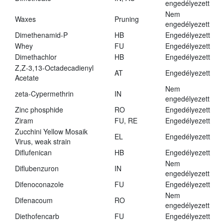
engedélyezett
Nem
Waxes
Pruning
engedélyezett
Dimethenamid-P
HB
Engedélyezett
Whey
FU
Engedélyezett
Dimethachlor
HB
Engedélyezett
Z,Z-3,13-Octadecadienyl
AT
Engedélyezett
Acetate
Nem
zeta-Cypermethrin
IN
engedélyezett
Zinc phosphide
RO
Engedélyezett
Ziram
FU, RE
Engedélyezett
Zucchini Yellow Mosaik
EL
Engedélyezett
Virus, weak strain
Diflufenican
HB
Engedélyezett
Nem
Diflubenzuron
IN
engedélyezett
Difenoconazole
FU
Engedélyezett
Nem
Difenacoum
RO
engedélyezett
Diethofencarb
FU
Engedélyezett