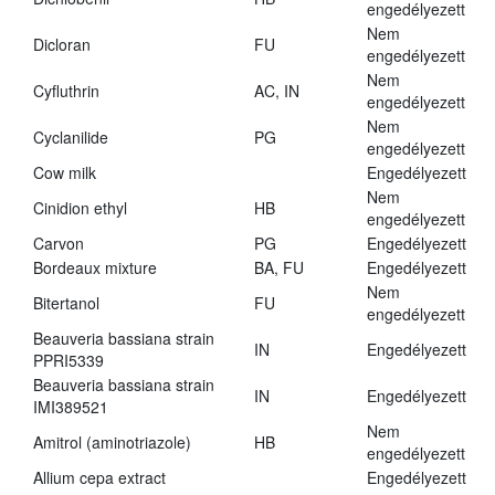
engedélyezett
Nem
Dicloran
FU
engedélyezett
Nem
Cyfluthrin
AC, IN
engedélyezett
Nem
Cyclanilide
PG
engedélyezett
Cow milk
Engedélyezett
Nem
Cinidion ethyl
HB
engedélyezett
Carvon
PG
Engedélyezett
Bordeaux mixture
BA, FU
Engedélyezett
Nem
Bitertanol
FU
engedélyezett
Beauveria bassiana strain
IN
Engedélyezett
PPRI5339
Beauveria bassiana strain
IN
Engedélyezett
IMI389521
Nem
Amitrol (aminotriazole)
HB
engedélyezett
Allium cepa extract
Engedélyezett