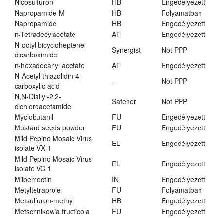
Nicosulfuron
HB
Engedélyezett
Napropamide-M
HB
Folyamatban
Napropamide
HB
Engedélyezett
n-Tetradecylacetate
AT
Engedélyezett
N-octyl bicycloheptene
Synergist
Not PPP
dicarboximide
n-hexadecanyl acetate
AT
Engedélyezett
N-Acetyl thiazolidin-4-
-
Not PPP
carboxylic acid
N,N-Diallyl-2,2-
Safener
Not PPP
dichloroacetamide
Myclobutanil
FU
Engedélyezett
Mustard seeds powder
FU
Engedélyezett
Mild Pepino Mosaic Virus
EL
Engedélyezett
isolate VX 1
Mild Pepino Mosaic Virus
EL
Engedélyezett
isolate VC 1
Milbemectin
IN
Engedélyezett
Metyltetraprole
FU
Folyamatban
Metsulfuron-methyl
HB
Engedélyezett
Metschnikowia fructicola
FU
Engedélyezett