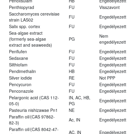
Penoxsulam
HB
Engedélyezett
Penthiopyrad
FU
Visszavont
Saccharomyces cerevisiae
FU
Engedélyezett
strain LAS02
Salix spp. cortex
FU
Engedélyezett
Sea-algae extract
Nem
(formerly sea-algae
PG
engedélyezett
extract and seaweeds)
Penflufen
FU
Engedélyezett
Sedaxane
FU
Engedélyezett
Silthiofam
FU
Engedélyezett
Pendimethalin
HB
Engedélyezett
Silver iodide
RE
Not PPP
Pencycuron
FU
Engedélyezett
Penconazole
FU
Engedélyezett
Pelargonic acid (CAS 112-
IN, AC, HB,
Engedélyezett
05-0)
PG
Pasteuria nishizawae Pn1
NE
Engedélyezett
Paraffin oil/(CAS 97862-
Ac, IN
Engedélyezett
82-3)
Paraffin oil/(CAS 8042-47-
AC, IN
Engedélyezett