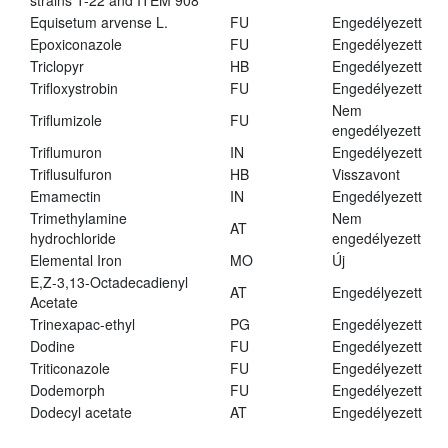
strains T-22 and ITEM 908
Equisetum arvense L.
FU
Engedélyezett
Epoxiconazole
FU
Engedélyezett
Triclopyr
HB
Engedélyezett
Trifloxystrobin
FU
Engedélyezett
Nem
Triflumizole
FU
engedélyezett
Triflumuron
IN
Engedélyezett
Triflusulfuron
HB
Visszavont
Emamectin
IN
Engedélyezett
Trimethylamine
Nem
AT
hydrochloride
engedélyezett
Elemental Iron
MO
Új
E,Z-3,13-Octadecadienyl
AT
Engedélyezett
Acetate
Trinexapac-ethyl
PG
Engedélyezett
Dodine
FU
Engedélyezett
Triticonazole
FU
Engedélyezett
Dodemorph
FU
Engedélyezett
Dodecyl acetate
AT
Engedélyezett