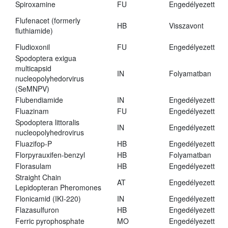
Spiroxamine
FU
Engedélyezett
Flufenacet (formerly
HB
Visszavont
fluthiamide)
Fludioxonil
FU
Engedélyezett
Spodoptera exigua
multicapsid
IN
Folyamatban
nucleopolyhedorvirus
(SeMNPV)
Flubendiamide
IN
Engedélyezett
Fluazinam
FU
Engedélyezett
Spodoptera littoralis
IN
Engedélyezett
nucleopolyhedrovirus
Fluazifop-P
HB
Engedélyezett
Florpyrauxifen-benzyl
HB
Folyamatban
Florasulam
HB
Engedélyezett
Straight Chain
AT
Engedélyezett
Lepidopteran Pheromones
Flonicamid (IKI-220)
IN
Engedélyezett
Flazasulfuron
HB
Engedélyezett
Ferric pyrophosphate
MO
Engedélyezett