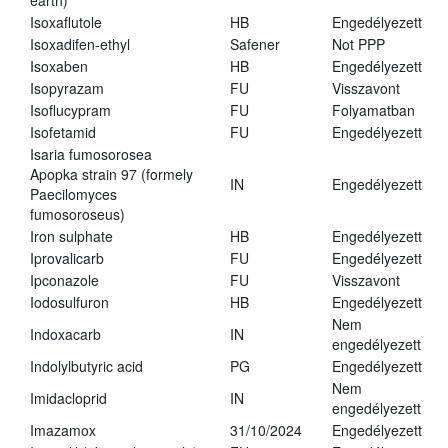
earth)
Isoxaflutole
HB
Engedélyezett
Isoxadifen-ethyl
Safener
Not PPP
Isoxaben
HB
Engedélyezett
Isopyrazam
FU
Visszavont
Isoflucypram
FU
Folyamatban
Isofetamid
FU
Engedélyezett
Isaria fumosorosea
Apopka strain 97 (formely
IN
Engedélyezett
Paecilomyces
fumosoroseus)
Iron sulphate
HB
Engedélyezett
Iprovalicarb
FU
Engedélyezett
Ipconazole
FU
Visszavont
Iodosulfuron
HB
Engedélyezett
Nem
Indoxacarb
IN
engedélyezett
Indolylbutyric acid
PG
Engedélyezett
Nem
Imidacloprid
IN
engedélyezett
Imazamox
31/10/2024
Engedélyezett