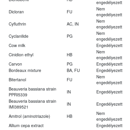
engedélyezett
Nem
Dicloran
FU
engedélyezett
Nem
Cyfluthrin
AC, IN
engedélyezett
Nem
Cyclanilide
PG
engedélyezett
Cow milk
Engedélyezett
Nem
Cinidion ethyl
HB
engedélyezett
Carvon
PG
Engedélyezett
Bordeaux mixture
BA, FU
Engedélyezett
Nem
Bitertanol
FU
engedélyezett
Beauveria bassiana strain
IN
Engedélyezett
PPRI5339
Beauveria bassiana strain
IN
Engedélyezett
IMI389521
Nem
Amitrol (aminotriazole)
HB
engedélyezett
Allium cepa extract
Engedélyezett