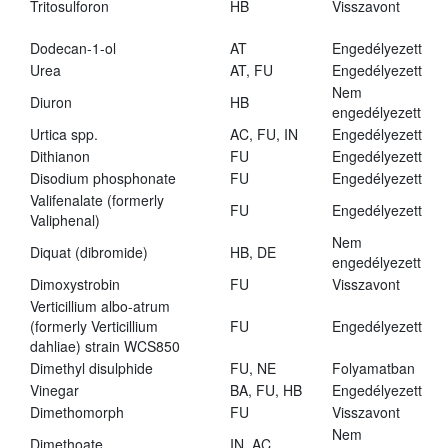
Tritosulforon
HB
Visszavont
Dodecan-1-ol
AT
Engedélyezett
Urea
AT, FU
Engedélyezett
Nem
Diuron
HB
engedélyezett
Urtica spp.
AC, FU, IN
Engedélyezett
Dithianon
FU
Engedélyezett
Disodium phosphonate
FU
Engedélyezett
Valifenalate (formerly
FU
Engedélyezett
Valiphenal)
Nem
Diquat (dibromide)
HB, DE
engedélyezett
Dimoxystrobin
FU
Visszavont
Verticillium albo-atrum
(formerly Verticillium
FU
Engedélyezett
dahliae) strain WCS850
Dimethyl disulphide
FU, NE
Folyamatban
Vinegar
BA, FU, HB
Engedélyezett
Dimethomorph
FU
Visszavont
Nem
Dimethoate
IN, AC