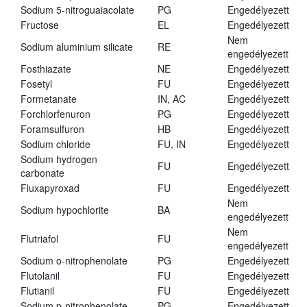
Sodium 5-nitroguaiacolate
PG
Engedélyezett
Fructose
EL
Engedélyezett
Nem
Sodium aluminium silicate
RE
engedélyezett
Fosthiazate
NE
Engedélyezett
Fosetyl
FU
Engedélyezett
Formetanate
IN, AC
Engedélyezett
Forchlorfenuron
PG
Engedélyezett
Foramsulfuron
HB
Engedélyezett
Sodium chloride
FU, IN
Engedélyezett
Sodium hydrogen
FU
Engedélyezett
carbonate
Fluxapyroxad
FU
Engedélyezett
Nem
Sodium hypochlorite
BA
engedélyezett
Nem
Flutriafol
FU
engedélyezett
Sodium o-nitrophenolate
PG
Engedélyezett
Flutolanil
FU
Engedélyezett
Flutianil
FU
Engedélyezett
Sodium p-nitrophenolate
PG
Engedélyezett