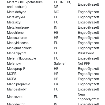
Metam (incl. -potassium
FU, IN, HB,
Engedélyezett
and -sodium)
NE
Metaldehyde
MO
Engedélyezett
Metalaxyl-M
FU
Engedélyezett
Metalaxyl
FU
Engedélyezett
Metaflumizone
IN
Engedélyezett
Mesotrione
HB
Engedélyezett
Mesosulfuron
HB
Engedélyezett
Meptyldinocap
FU
Engedélyezett
Mepiquat chlorid
PG
Engedélyezett
Mepanipyrim
FU
Visszavont
Mefentrifluconazole
FU
Engedélyezett
Mefenpyr
Safener
Not PPP
Mecoprop-P
HB
Engedélyezett
MCPB
HB
Engedélyezett
MCPA
HB
Engedélyezett
Mandipropamid
Fu
Engedélyezett
Mandestrobin
FU
Engedélyezett
Nem
Mancozeb
FU
engedélyezett
Maltodextrin
IN
Engedélyezett