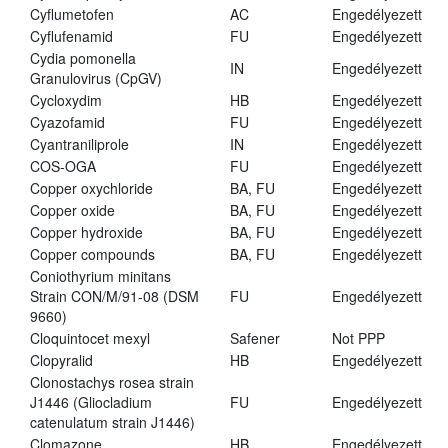
Cyflumetofen
AC
Engedélyezett
Cyflufenamid
FU
Engedélyezett
Cydia pomonella
IN
Engedélyezett
Granulovirus (CpGV)
Cycloxydim
HB
Engedélyezett
Cyazofamid
FU
Engedélyezett
Cyantraniliprole
IN
Engedélyezett
COS-OGA
FU
Engedélyezett
Copper oxychloride
BA, FU
Engedélyezett
Copper oxide
BA, FU
Engedélyezett
Copper hydroxide
BA, FU
Engedélyezett
Copper compounds
BA, FU
Engedélyezett
Coniothyrium minitans
Strain CON/M/91-08 (DSM
FU
Engedélyezett
9660)
Cloquintocet mexyl
Safener
Not PPP
Clopyralid
HB
Engedélyezett
Clonostachys rosea strain
J1446 (Gliocladium
FU
Engedélyezett
catenulatum strain J1446)
Clomazone
HB
Engedélyezett