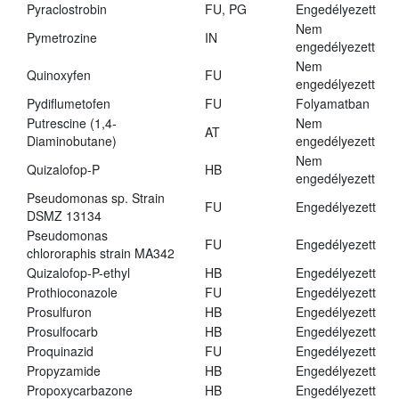
Pyraclostrobin
FU, PG
Engedélyezett
Nem
Pymetrozine
IN
engedélyezett
Nem
Quinoxyfen
FU
engedélyezett
Pydiflumetofen
FU
Folyamatban
Putrescine (1,4-
Nem
AT
Diaminobutane)
engedélyezett
Nem
Quizalofop-P
HB
engedélyezett
Pseudomonas sp. Strain
FU
Engedélyezett
DSMZ 13134
Pseudomonas
FU
Engedélyezett
chlororaphis strain MA342
Quizalofop-P-ethyl
HB
Engedélyezett
Prothioconazole
FU
Engedélyezett
Prosulfuron
HB
Engedélyezett
Prosulfocarb
HB
Engedélyezett
Proquinazid
FU
Engedélyezett
Propyzamide
HB
Engedélyezett
Propoxycarbazone
HB
Engedélyezett