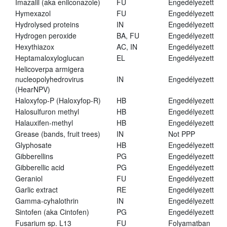
Imazalil (aka enilconazole)
FU
Engedélyezett
Hymexazol
FU
Engedélyezett
Hydrolysed proteins
IN
Engedélyezett
Hydrogen peroxide
BA, FU
Engedélyezett
Hexythiazox
AC, IN
Engedélyezett
Heptamaloxyloglucan
EL
Engedélyezett
Helicoverpa armigera
nucleopolyhedrovirus
IN
Engedélyezett
(HearNPV)
Haloxyfop-P (Haloxyfop-R)
HB
Engedélyezett
Halosulfuron methyl
HB
Engedélyezett
Halauxifen-methyl
HB
Engedélyezett
Grease (bands, fruit trees)
IN
Not PPP
Glyphosate
HB
Engedélyezett
Gibberellins
PG
Engedélyezett
Gibberellic acid
PG
Engedélyezett
Geraniol
FU
Engedélyezett
Garlic extract
RE
Engedélyezett
Gamma-cyhalothrin
IN
Engedélyezett
Sintofen (aka Cintofen)
PG
Engedélyezett
Fusarium sp. L13
FU
Folyamatban