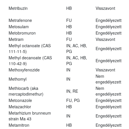
Metribuzin
HB
Visszavont
Metrafenone
FU
Engedélyezett
Metosulam
HB
Engedélyezett
Metobromuron
HB
Engedélyezett
Metiram
FU
Visszavont
Methyl octanoate (CAS
IN, AC, HB,
Engedélyezett
111-11-5)
PG
Methyl decanoate (CAS
IN, AC, HB,
Engedélyezett
110-42-9)
PG
Methoxyfenozide
IN
Visszavont
Nem
Methomyl
IN
engedélyezett
Methiocarb (aka
Nem
IN, RE
mercaptodimethur)
engedélyezett
Metconazole
FU, PG
Engedélyezett
Metazachlor
HB
Engedélyezett
Metarhizium brunneum
IN
Engedélyezett
strain Ma 43
Metamitron
HB
Engedélyezett