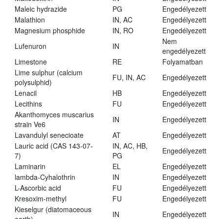
Maleic hydrazide
PG
Engedélyezett
Malathion
IN, AC
Engedélyezett
Magnesium phosphide
IN, RO
Engedélyezett
Nem
Lufenuron
IN
engedélyezett
Limestone
RE
Folyamatban
Lime sulphur (calcium
FU, IN, AC
Engedélyezett
polysulphid)
Lenacil
HB
Engedélyezett
Lecithins
FU
Engedélyezett
Akanthomyces muscarius
IN
Engedélyezett
strain Ve6
Lavandulyl senecioate
AT
Engedélyezett
Lauric acid (CAS 143-07-
IN, AC, HB,
Engedélyezett
7)
PG
Laminarin
EL
Engedélyezett
lambda-Cyhalothrin
IN
Engedélyezett
L-Ascorbic acid
FU
Engedélyezett
Kresoxim-methyl
FU
Engedélyezett
Kieselgur (diatomaceous
IN
Engedélyezett