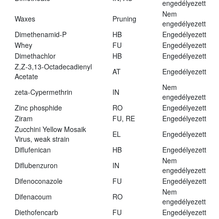
engedélyezett
Nem
Waxes
Pruning
engedélyezett
Dimethenamid-P
HB
Engedélyezett
Whey
FU
Engedélyezett
Dimethachlor
HB
Engedélyezett
Z,Z-3,13-Octadecadienyl
AT
Engedélyezett
Acetate
Nem
zeta-Cypermethrin
IN
engedélyezett
Zinc phosphide
RO
Engedélyezett
Ziram
FU, RE
Engedélyezett
Zucchini Yellow Mosaik
EL
Engedélyezett
Virus, weak strain
Diflufenican
HB
Engedélyezett
Nem
Diflubenzuron
IN
engedélyezett
Difenoconazole
FU
Engedélyezett
Nem
Difenacoum
RO
engedélyezett
Diethofencarb
FU
Engedélyezett