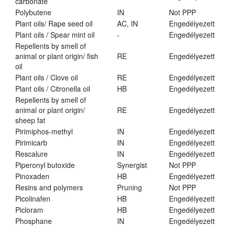
carbonate
Polybutene
IN
Not PPP
Plant oils/ Rape seed oil
AC, IN
Engedélyezett
Plant oils / Spear mint oil
-
Engedélyezett
Repellents by smell of
animal or plant origin/ fish
RE
Engedélyezett
oil
Plant oils / Clove oil
RE
Engedélyezett
Plant oils / Citronella oil
HB
Engedélyezett
Repellents by smell of
animal or plant origin/
RE
Engedélyezett
sheep fat
Pirimiphos-methyl
IN
Engedélyezett
Pirimicarb
IN
Engedélyezett
Rescalure
IN
Engedélyezett
Piperonyl butoxide
Synergist
Not PPP
Pinoxaden
HB
Engedélyezett
Resins and polymers
Pruning
Not PPP
Picolinafen
HB
Engedélyezett
Picloram
HB
Engedélyezett
Phosphane
IN
Engedélyezett