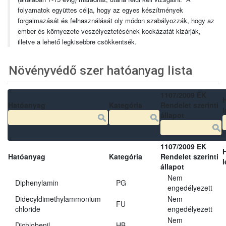
folyamatok együttes célja, hogy az egyes készítmények
forgalmazását és felhasználását oly módon szabályozzák, hogy az
ember és környezete veszélyeztetésének kockázatát kizárják,
illetve a lehető legkisebbre csökkentsék.
Növényvédő szer hatóanyag lista
1107/2009 EK
Hatóanyag
Kategória
Rendelet szerinti
l
állapot
1107/2009 EK
Hatóanyag
Kategória
Rendelet szerinti
l
állapot
Nem
Diphenylamin
PG
engedélyezett
Didecyldimethylammonium
Nem
FU
chloride
engedélyezett
Nem
Dichlobenil
HB