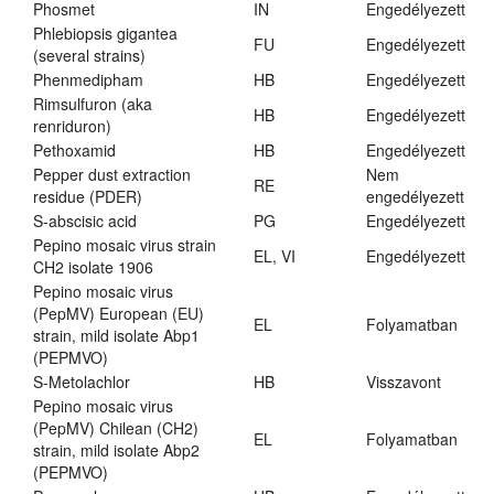
Phosmet
IN
Engedélyezett
Phlebiopsis gigantea
FU
Engedélyezett
(several strains)
Phenmedipham
HB
Engedélyezett
Rimsulfuron (aka
HB
Engedélyezett
renriduron)
Pethoxamid
HB
Engedélyezett
Pepper dust extraction
Nem
RE
residue (PDER)
engedélyezett
S-abscisic acid
PG
Engedélyezett
Pepino mosaic virus strain
EL, VI
Engedélyezett
CH2 isolate 1906
Pepino mosaic virus
(PepMV) European (EU)
EL
Folyamatban
strain, mild isolate Abp1
(PEPMVO)
S-Metolachlor
HB
Visszavont
Pepino mosaic virus
(PepMV) Chilean (CH2)
EL
Folyamatban
strain, mild isolate Abp2
(PEPMVO)