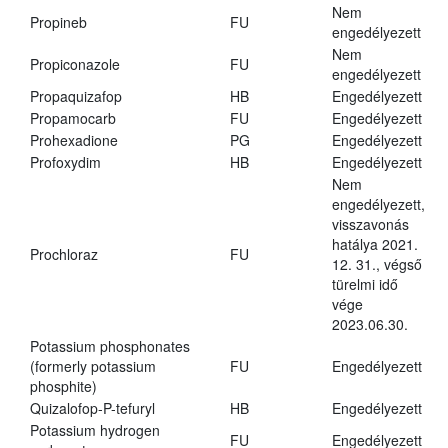
Nem
Propineb
FU
engedélyezett
Nem
Propiconazole
FU
engedélyezett
Propaquizafop
HB
Engedélyezett
Propamocarb
FU
Engedélyezett
Prohexadione
PG
Engedélyezett
Profoxydim
HB
Engedélyezett
Nem
engedélyezett,
visszavonás
hatálya 2021.
Prochloraz
FU
12. 31., végső
türelmi idő
vége
2023.06.30.
Potassium phosphonates
(formerly potassium
FU
Engedélyezett
phosphite)
Quizalofop-P-tefuryl
HB
Engedélyezett
Potassium hydrogen
FU
Engedélyezett