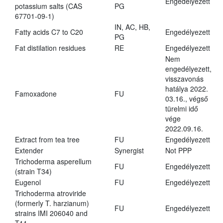
Engedélyezett
potassium salts (CAS
PG
67701-09-1)
IN, AC, HB,
Fatty acids C7 to C20
Engedélyezett
PG
Fat distilation residues
RE
Engedélyezett
Nem
engedélyezett,
visszavonás
hatálya 2022.
Famoxadone
FU
03.16., végső
türelmi idő
vége
2022.09.16.
Extract from tea tree
FU
Engedélyezett
Extender
Synergist
Not PPP
Trichoderma asperellum
FU
Engedélyezett
(strain T34)
Eugenol
FU
Engedélyezett
Trichoderma atroviride
(formerly T. harzianum)
FU
Engedélyezett
strains IMI 206040 and