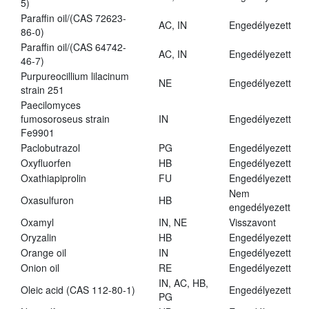
5)
Paraffin oil/(CAS 72623-
AC, IN
Engedélyezett
86-0)
Paraffin oil/(CAS 64742-
AC, IN
Engedélyezett
46-7)
Purpureocillium lilacinum
NE
Engedélyezett
strain 251
Paecilomyces
fumosoroseus strain
IN
Engedélyezett
Fe9901
Paclobutrazol
PG
Engedélyezett
Oxyfluorfen
HB
Engedélyezett
Oxathiapiprolin
FU
Engedélyezett
Nem
Oxasulfuron
HB
engedélyezett
Oxamyl
IN, NE
Visszavont
Oryzalin
HB
Engedélyezett
Orange oil
IN
Engedélyezett
Onion oil
RE
Engedélyezett
IN, AC, HB,
Oleic acid (CAS 112-80-1)
Engedélyezett
PG