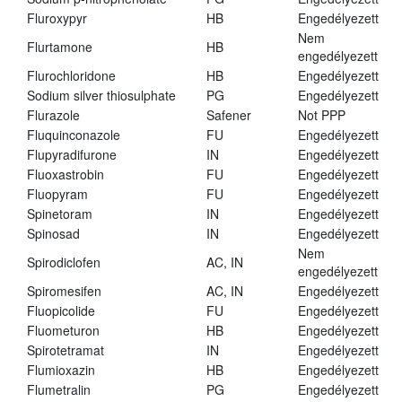
Fluroxypyr
HB
Engedélyezett
Nem
Flurtamone
HB
engedélyezett
Flurochloridone
HB
Engedélyezett
Sodium silver thiosulphate
PG
Engedélyezett
Flurazole
Safener
Not PPP
Fluquinconazole
FU
Engedélyezett
Flupyradifurone
IN
Engedélyezett
Fluoxastrobin
FU
Engedélyezett
Fluopyram
FU
Engedélyezett
Spinetoram
IN
Engedélyezett
Spinosad
IN
Engedélyezett
Nem
Spirodiclofen
AC, IN
engedélyezett
Spiromesifen
AC, IN
Engedélyezett
Fluopicolide
FU
Engedélyezett
Fluometuron
HB
Engedélyezett
Spirotetramat
IN
Engedélyezett
Flumioxazin
HB
Engedélyezett
Flumetralin
PG
Engedélyezett