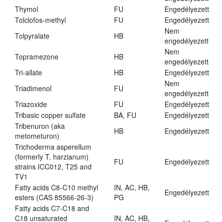
Thymol
FU
Engedélyezett
Tolclofos-methyl
FU
Engedélyezett
Nem
Tolpyralate
HB
engedélyezett
Nem
Topramezone
HB
engedélyezett
Tri-allate
HB
Engedélyezett
Nem
Triadimenol
FU
engedélyezett
Triazoxide
FU
Engedélyezett
Tribasic copper sulfate
BA, FU
Engedélyezett
Tribenuron (aka
HB
Engedélyezett
metometuron)
Trichoderma asperellum
(formerly T. harzianum)
FU
Engedélyezett
strains ICC012, T25 and
TV1
Fatty acids C8-C10 methyl
IN, AC, HB,
Engedélyezett
esters (CAS 85566-26-3)
PG
Fatty acids C7-C18 and
C18 unsaturated
IN, AC, HB,