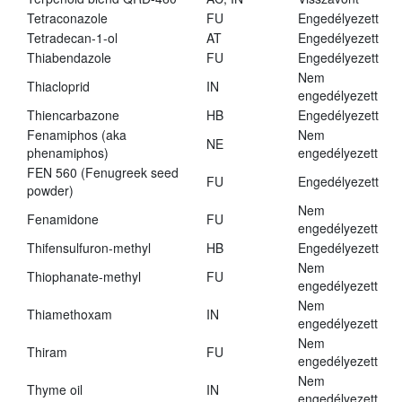
Tetraconazole
FU
Engedélyezett
Tetradecan-1-ol
AT
Engedélyezett
Thiabendazole
FU
Engedélyezett
Nem
Thiacloprid
IN
engedélyezett
Thiencarbazone
HB
Engedélyezett
Fenamiphos (aka
Nem
NE
phenamiphos)
engedélyezett
FEN 560 (Fenugreek seed
FU
Engedélyezett
powder)
Nem
Fenamidone
FU
engedélyezett
Thifensulfuron-methyl
HB
Engedélyezett
Nem
Thiophanate-methyl
FU
engedélyezett
Nem
Thiamethoxam
IN
engedélyezett
Nem
Thiram
FU
engedélyezett
Nem
Thyme oil
IN
engedélyezett