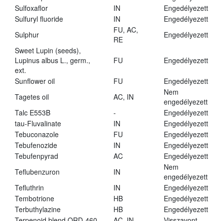
Sulfoxaflor
IN
Engedélyezett
Sulfuryl fluoride
IN
Engedélyezett
FU, AC,
Sulphur
Engedélyezett
RE
Sweet Lupin (seeds),
Lupinus albus L., germ.,
FU
Engedélyezett
ext.
Sunflower oil
FU
Engedélyezett
Nem
Tagetes oil
AC, IN
engedélyezett
Talc E553B
-
Engedélyezett
tau-Fluvalinate
IN
Engedélyezett
Tebuconazole
FU
Engedélyezett
Tebufenozide
IN
Engedélyezett
Tebufenpyrad
AC
Engedélyezett
Nem
Teflubenzuron
IN
engedélyezett
Tefluthrin
IN
Engedélyezett
Tembotrione
HB
Engedélyezett
Terbuthylazine
HB
Engedélyezett
Terpenoid blend QRD-460
AC, IN
Visszavont