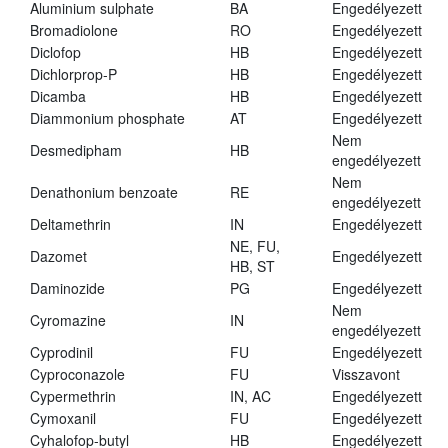
Aluminium sulphate
BA
Engedélyezett
Bromadiolone
RO
Engedélyezett
Diclofop
HB
Engedélyezett
Dichlorprop-P
HB
Engedélyezett
Dicamba
HB
Engedélyezett
Diammonium phosphate
AT
Engedélyezett
Nem
Desmedipham
HB
engedélyezett
Nem
Denathonium benzoate
RE
engedélyezett
Deltamethrin
IN
Engedélyezett
NE, FU,
Dazomet
Engedélyezett
HB, ST
Daminozide
PG
Engedélyezett
Nem
Cyromazine
IN
engedélyezett
Cyprodinil
FU
Engedélyezett
Cyproconazole
FU
Visszavont
Cypermethrin
IN, AC
Engedélyezett
Cymoxanil
FU
Engedélyezett
Cyhalofop-butyl
HB
Engedélyezett