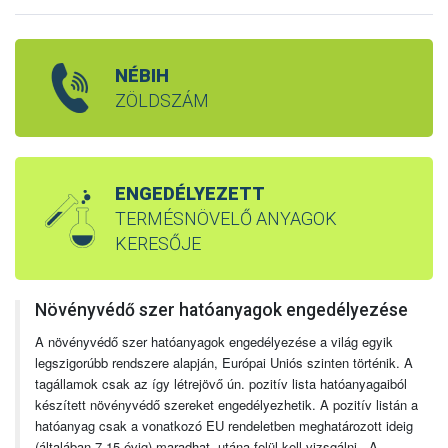
NÉBIH
ZÖLDSZÁM
ENGEDÉLYEZETT
TERMÉSNÖVELŐ ANYAGOK
KERESŐJE
Növényvédő szer hatóanyagok engedélyezése
A növényvédő szer hatóanyagok engedélyezése a világ egyik
legszigorúbb rendszere alapján, Európai Uniós szinten történik. A
tagállamok csak az így létrejövő ún. pozitív lista hatóanyagaiból
készített növényvédő szereket engedélyezhetik. A pozitív listán a
hatóanyag csak a vonatkozó EU rendeletben meghatározott ideig
(általában 7-15 évig) maradhat, utána felül kell vizsgálni. A