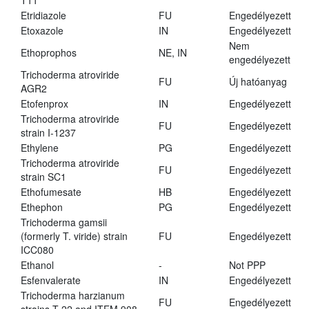
T11
Etridiazole
FU
Engedélyezett
Etoxazole
IN
Engedélyezett
Nem
Ethoprophos
NE, IN
engedélyezett
Trichoderma atroviride
FU
Új hatóanyag
AGR2
Etofenprox
IN
Engedélyezett
Trichoderma atroviride
FU
Engedélyezett
strain I-1237
Ethylene
PG
Engedélyezett
Trichoderma atroviride
FU
Engedélyezett
strain SC1
Ethofumesate
HB
Engedélyezett
Ethephon
PG
Engedélyezett
Trichoderma gamsii
(formerly T. viride) strain
FU
Engedélyezett
ICC080
Ethanol
-
Not PPP
Esfenvalerate
IN
Engedélyezett
Trichoderma harzianum
FU
Engedélyezett