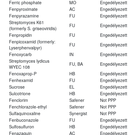
Ferric phosphate
MO
Engedélyezett
Fenpyroximate
AC
Engedélyezett
Fenpyrazamine
FU
Engedélyezett
Streptomyces K61
FU
Engedélyezett
(formerly S. griseoviridis)
Fenpropidin
FU
Engedélyezett
Fenpicoxamid (formerly:
FU
Engedélyezett
Lyserphenvalpyr)
Fenoxycarb
IN
Engedélyezett
Streptomyces lydicus
FU, BA
Engedélyezett
WYEC 108
Fenoxaprop-P
HB
Engedélyezett
Fenhexamid
FU
Engedélyezett
Sucrose
EL
Engedélyezett
Sulcotrione
HB
Engedélyezett
Fenclorim
Safener
Not PPP
Fenchlorazole-ethyl
Safener
Not PPP
Sulfaquinoxaline
Synergist
Not PPP
Fenbuconazole
FU
Engedélyezett
Sulfosulfuron
HB
Engedélyezett
Fenazaquin
AC
Engedélyezett