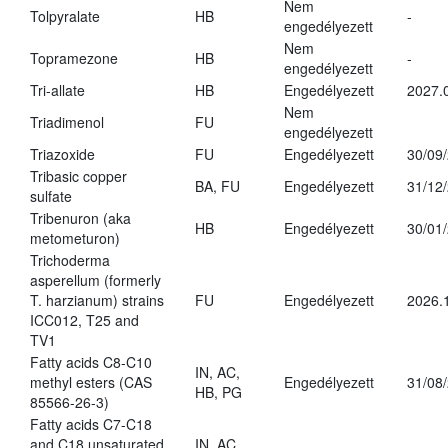
Nem
Tolpyralate
HB
-
engedélyezett
Nem
Topramezone
HB
-
engedélyezett
Tri-allate
HB
Engedélyezett
2027.
Nem
Triadimenol
FU
engedélyezett
Triazoxide
FU
Engedélyezett
30/09
Tribasic copper
BA, FU
Engedélyezett
31/12
sulfate
Tribenuron (aka
HB
Engedélyezett
30/01
metometuron)
Trichoderma
asperellum (formerly
T. harzianum) strains
FU
Engedélyezett
2026.
ICC012, T25 and
TV1
Fatty acids C8-C10
IN, AC,
methyl esters (CAS
Engedélyezett
31/08
HB, PG
85566-26-3)
Fatty acids C7-C18
and C18 unsaturated
IN, AC,