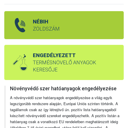
NÉBIH
ZÖLDSZÁM
ENGEDÉLYEZETT
TERMÉSNÖVELŐ ANYAGOK
KERESŐJE
Növényvédő szer hatóanyagok engedélyezése
A növényvédő szer hatóanyagok engedélyezése a világ egyik
legszigorúbb rendszere alapján, Európai Uniós szinten történik. A
tagállamok csak az így létrejövő ún. pozitív lista hatóanyagaiból
készített növényvédő szereket engedélyezhetik. A pozitív listán a
hatóanyag csak a vonatkozó EU rendeletben meghatározott ideig
(általában 7-15 évig) maradhat, utána felül kell vizsgálni. A