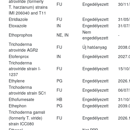
atroviride (formerly
FU
Engedélyezett
30/11
T. harzianum) strains
IMI 206040 and T11
Etridiazole
FU
Engedélyezett
31/05
Etoxazole
IN
Engedélyezett
31/07
Nem
Ethoprophos
NE, IN
-
engedélyezett
Trichoderma
FU
Új hatóanyag
2038.
atroviride AGR2
Etofenprox
IN
Engedélyezett
2027.
Trichoderma
atroviride strain I-
FU
Engedélyezett
15/10
1237
Ethylene
PG
Engedélyezett
2026.
Trichoderma
FU
Engedélyezett
06/07
atroviride strain SC1
Ethofumesate
HB
Engedélyezett
31/10
Ethephon
PG
Engedélyezett
2039.
Trichoderma gamsii
(formerly T. viride)
FU
Engedélyezett
2026.
strain ICC080