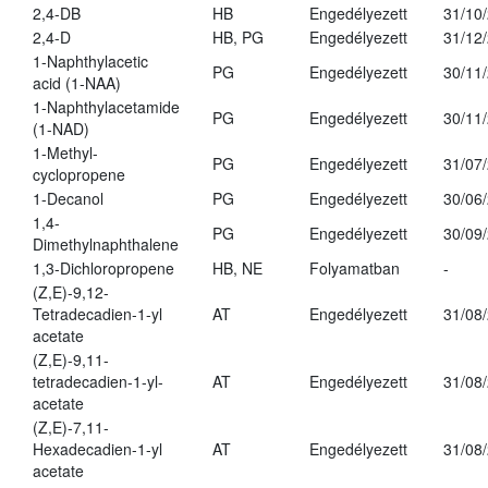
2,4-DB
HB
Engedélyezett
31/10
2,4-D
HB, PG
Engedélyezett
31/12
1-Naphthylacetic
PG
Engedélyezett
30/11
acid (1-NAA)
1-Naphthylacetamide
PG
Engedélyezett
30/11
(1-NAD)
1-Methyl-
PG
Engedélyezett
31/07
cyclopropene
1-Decanol
PG
Engedélyezett
30/06
1,4-
PG
Engedélyezett
30/09
Dimethylnaphthalene
1,3-Dichloropropene
HB, NE
Folyamatban
-
(Z,E)-9,12-
Tetradecadien-1-yl
AT
Engedélyezett
31/08
acetate
(Z,E)-9,11-
tetradecadien-1-yl-
AT
Engedélyezett
31/08
acetate
(Z,E)-7,11-
Hexadecadien-1-yl
AT
Engedélyezett
31/08
acetate