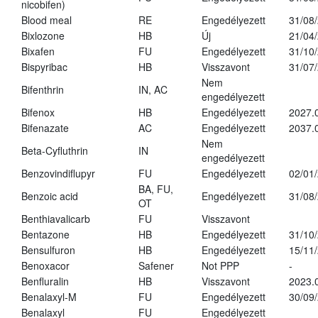
nicobifen)
Blood meal
RE
Engedélyezett
31/08
Bixlozone
HB
Új
21/04
Bixafen
FU
Engedélyezett
31/10
Bispyribac
HB
Visszavont
31/07
Nem
Bifenthrin
IN, AC
engedélyezett
Bifenox
HB
Engedélyezett
2027.
Bifenazate
AC
Engedélyezett
2037.
Nem
Beta-Cyfluthrin
IN
engedélyezett
Benzovindiflupyr
FU
Engedélyezett
02/01
BA, FU,
Benzoic acid
Engedélyezett
31/08
OT
Benthiavalicarb
FU
Visszavont
Bentazone
HB
Engedélyezett
31/10
Bensulfuron
HB
Engedélyezett
15/11
Benoxacor
Safener
Not PPP
-
Benfluralin
HB
Visszavont
2023.
Benalaxyl-M
FU
Engedélyezett
30/09
Benalaxyl
FU
Engedélyezett