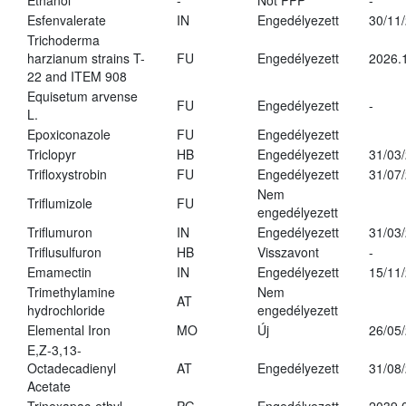
Ethanol
-
Not PPP
-
Esfenvalerate
IN
Engedélyezett
30/11
Trichoderma
harzianum strains T-
FU
Engedélyezett
2026.
22 and ITEM 908
Equisetum arvense
FU
Engedélyezett
-
L.
Epoxiconazole
FU
Engedélyezett
Triclopyr
HB
Engedélyezett
31/03
Trifloxystrobin
FU
Engedélyezett
31/07
Nem
Triflumizole
FU
engedélyezett
Triflumuron
IN
Engedélyezett
31/03
Triflusulfuron
HB
Visszavont
-
Emamectin
IN
Engedélyezett
15/11
Trimethylamine
Nem
AT
hydrochloride
engedélyezett
Elemental Iron
MO
Új
26/05
E,Z-3,13-
Octadecadienyl
AT
Engedélyezett
31/08
Acetate