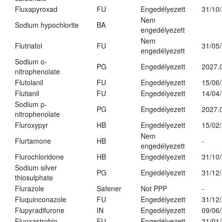
Fluxapyroxad
FU
Engedélyezett
31/10
Nem
Sodium hypochlorite
BA
engedélyezett
Nem
Flutriafol
FU
31/05
engedélyezett
Sodium o-
PG
Engedélyezett
2027.
nitrophenolate
Flutolanil
FU
Engedélyezett
15/06
Flutianil
FU
Engedélyezett
14/04
Sodium p-
PG
Engedélyezett
2027.
nitrophenolate
Fluroxypyr
HB
Engedélyezett
15/02
Nem
Flurtamone
HB
-
engedélyezett
Flurochloridone
HB
Engedélyezett
31/10
Sodium silver
PG
Engedélyezett
31/12
thiosulphate
Flurazole
Safener
Not PPP
-
Fluquinconazole
FU
Engedélyezett
31/12
Flupyradifurone
IN
Engedélyezett
09/06
Fluoxastrobin
FU
Engedélyezett
31/01