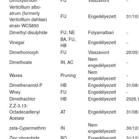
Dimoxystrobin
FU
Visszavont
-
Verticillium albo-
atrum (formerly
FU
Engedélyezett
31/10
Verticillium dahliae)
strain WCS850
Dimethyl disulphide
FU, NE
Folyamatban
-
BA, FU,
Vinegar
Engedélyezett
-
HB
Dimethomorph
FU
Visszavont
20/05
Nem
Dimethoate
IN, AC
-
engedélyezett
Nem
Waxes
Pruning
-
engedélyezett
Dimethenamid-P
HB
Engedélyezett
31/08
Whey
FU
Engedélyezett
-
Dimethachlor
HB
Engedélyezett
2026.
Z,Z-3,13-
Octadecadienyl
AT
Engedélyezett
31/08
Acetate
Nem
zeta-Cypermethrin
IN
30/12
engedélyezett
Zinc phosphide
RO
Engedélyezett
31/12