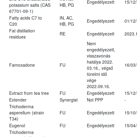
Engedélyezett
15/12
potassium salts (CAS
HB, PG
67701-09-1)
Fatty acids C7 to
IN, AC,
Engedélyezett
01/12
C20
HB, PG
Fat distilation
RE
Engedélyezett
2023.
residues
Nem
engedélyezett,
visszavonás
hatálya 2022.
Famoxadone
FU
16/03
03.16., végső
türelmi idő
vége
2022.09.16.
Extract from tea tree
FU
Engedélyezett
15/12
Extender
Synergist
Not PPP
-
Trichoderma
asperellum (strain
FU
Engedélyezett
15/10
T34)
Eugenol
FU
Engedélyezett
15/04
Trichoderma