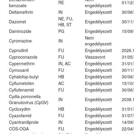
RE
01/12
benzoate
engedélyezett
Deltamethrin
IN
Engedélyezett
30/06
NE, FU,
Dazomet
Engedélyezett
30/11
HB, ST
Daminozide
PG
Engedélyezett
15/09
Nem
Cyromazine
IN
engedélyezett
Cyprodinil
FU
Engedélyezett
2026.
Cyproconazole
FU
Visszavont
31/05
Cypermethrin
IN, AC
Engedélyezett
31/01
Cymoxanil
FU
Engedélyezett
30/11
Cyhalofop-butyl
HB
Engedélyezett
30/06
Cyflumetofen
AC
Engedélyezett
15/10
Cyflufenamid
FU
Engedélyezett
30/06
Cydia pomonella
IN
Engedélyezett
2038.
Granulovirus (CpGV)
Cycloxydim
HB
Engedélyezett
31/01
Cyazofamid
FU
Engedélyezett
31/07
Cyantraniliprole
IN
Engedélyezett
14/09
COS-OGA
FU
Engedélyezett
22/04