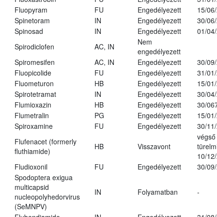
Fluopyram
FU
Engedélyezett
15/06
Spinetoram
IN
Engedélyezett
30/06
Spinosad
IN
Engedélyezett
01/04
Nem
Spirodiclofen
AC, IN
engedélyezett
Spiromesifen
AC, IN
Engedélyezett
30/09
Fluopicolide
FU
Engedélyezett
31/01
Fluometuron
HB
Engedélyezett
15/01
Spirotetramat
IN
Engedélyezett
30/04
Flumioxazin
HB
Engedélyezett
30/06
Flumetralin
PG
Engedélyezett
15/01
Spiroxamine
FU
Engedélyezett
30/11
végső
Flufenacet (formerly
HB
Visszavont
türelmi
fluthiamide)
10/12
Fludioxonil
FU
Engedélyezett
30/09
Spodoptera exigua
multicapsid
IN
Folyamatban
-
nucleopolyhedorvirus
(SeMNPV)