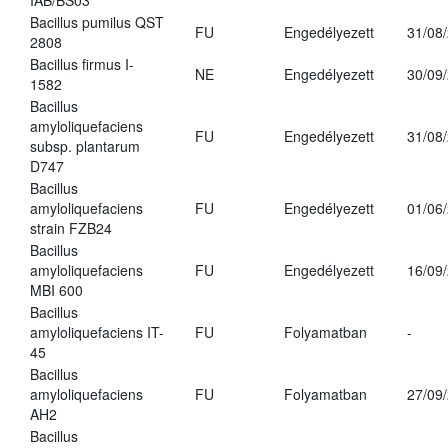
IAB/BS03
Bacillus pumilus QST
FU
Engedélyezett
31/08
2808
Bacillus firmus I-
NE
Engedélyezett
30/09
1582
Bacillus
amyloliquefaciens
FU
Engedélyezett
31/08
subsp. plantarum
D747
Bacillus
amyloliquefaciens
FU
Engedélyezett
01/06
strain FZB24
Bacillus
amyloliquefaciens
FU
Engedélyezett
16/09
MBI 600
Bacillus
amyloliquefaciens IT-
FU
Folyamatban
-
45
Bacillus
amyloliquefaciens
FU
Folyamatban
27/09
AH2
Bacillus