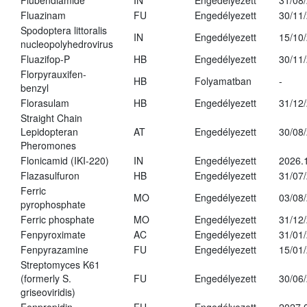
Flubendiamide
IN
Engedélyezett
31/08
Fluazinam
FU
Engedélyezett
30/11
Spodoptera littoralis
IN
Engedélyezett
15/10
nucleopolyhedrovirus
Fluazifop-P
HB
Engedélyezett
30/11
Florpyrauxifen-
HB
Folyamatban
-
benzyl
Florasulam
HB
Engedélyezett
31/12
Straight Chain
Lepidopteran
AT
Engedélyezett
30/08
Pheromones
Flonicamid (IKI-220)
IN
Engedélyezett
2026.
Flazasulfuron
HB
Engedélyezett
31/07
Ferric
MO
Engedélyezett
03/08
pyrophosphate
Ferric phosphate
MO
Engedélyezett
31/12
Fenpyroximate
AC
Engedélyezett
31/01
Fenpyrazamine
FU
Engedélyezett
15/01
Streptomyces K61
(formerly S.
FU
Engedélyezett
30/06
griseoviridis)