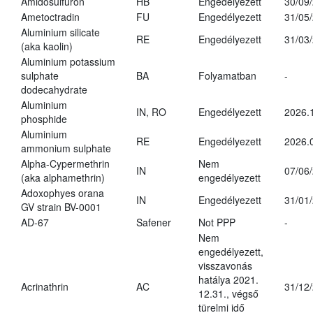
Amidosulfuron
HB
Engedélyezett
30/09
Ametoctradin
FU
Engedélyezett
31/05
Aluminium silicate
RE
Engedélyezett
31/03
(aka kaolin)
Aluminium potassium
sulphate
BA
Folyamatban
-
dodecahydrate
Aluminium
IN, RO
Engedélyezett
2026.
phosphide
Aluminium
RE
Engedélyezett
2026.
ammonium sulphate
Alpha-Cypermethrin
Nem
IN
07/06
(aka alphamethrin)
engedélyezett
Adoxophyes orana
IN
Engedélyezett
31/01
GV strain BV-0001
AD-67
Safener
Not PPP
-
Nem
engedélyezett,
visszavonás
hatálya 2021.
Acrinathrin
AC
31/12
12.31., végső
türelmi idő