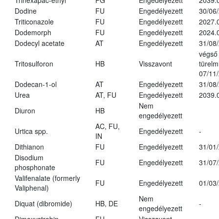
Trinexapac-ethyl
PG
Engedélyezett
2039.
Dodine
FU
Engedélyezett
30/06
Triticonazole
FU
Engedélyezett
2027.
Dodemorph
FU
Engedélyezett
2024.
Dodecyl acetate
AT
Engedélyezett
31/08
végső
Tritosulforon
HB
Visszavont
türelmi
07/11
Dodecan-1-ol
AT
Engedélyezett
31/08
Urea
AT, FU
Engedélyezett
2039.
Nem
Diuron
HB
engedélyezett
AC, FU,
Urtica spp.
Engedélyezett
-
IN
Dithianon
FU
Engedélyezett
31/01
Disodium
FU
Engedélyezett
31/07
phosphonate
Valifenalate (formerly
FU
Engedélyezett
01/03
Valiphenal)
Nem
Diquat (dibromide)
HB, DE
-
engedélyezett