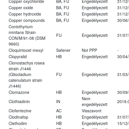
Copper oxychloride
BA, FU
Engedélyezett
31/12
Copper oxide
BA, FU
Engedélyezett
31/12
Copper hydroxide
BA, FU
Engedélyezett
31/12
Copper compounds
BA, FU
Engedélyezett
30/06
Coniothyrium
minitans Strain
FU
Engedélyezett
31/07
CON/M/91-08 (DSM
9660)
Cloquintocet mexyl
Safener
Not PPP
-
Clopyralid
HB
Engedélyezett
30/04
Clonostachys rosea
strain J1446
(Gliocladium
FU
Engedélyezett
31/03
catenulatum strain
J1446)
Clomazone
HB
Engedélyezett
30/09
Nem
Clothiadinin
IN
2019.
engedélyezett
Clofentezine
AC
Visszavont
Clodinafop
HB
Engedélyezett
31/07
Clethodim
HB
Engedélyezett
15/12