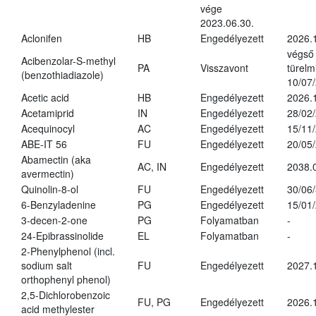
vége
2023.06.30.
Aclonifen
HB
Engedélyezett
2026.
végső
Acibenzolar-S-methyl
PA
Visszavont
türelmi
(benzothiadiazole)
10/07
Acetic acid
HB
Engedélyezett
2026.
Acetamiprid
IN
Engedélyezett
28/02
Acequinocyl
AC
Engedélyezett
15/11
ABE-IT 56
FU
Engedélyezett
20/05
Abamectin (aka
AC, IN
Engedélyezett
2038.
avermectin)
Quinolin-8-ol
FU
Engedélyezett
30/06
6-Benzyladenine
PG
Engedélyezett
15/01
3-decen-2-one
PG
Folyamatban
-
24-Epibrassinolide
EL
Folyamatban
-
2-Phenylphenol (incl.
sodium salt
FU
Engedélyezett
2027.
orthophenyl phenol)
2,5-Dichlorobenzoic
FU, PG
Engedélyezett
2026.
acid methylester