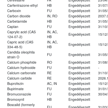
Cerevisane
PA
Engedélyezett
23/04
Carfentrazone-ethyl
HB
Engedélyezett
31/07
Carboxin
FU
Engedélyezett
31/05
Carbon dioxide
IN, RO
Engedélyezett
2037.
Carbetamide
HB
Engedélyezett
31/05
Captan
FU
Engedélyezett
31/10
Caprylic acid (CAS
IN, AC,
Engedélyezett
15/12
124-07-2)
HB
Capric acid (CAS
IN, AC,
Engedélyezett
15/12
334-48-5)
HB
Candida oleophila
FU
Engedélyezett
31/05
strain O
Calcium phosphide
RO
Engedélyezett
31/08
Calcium hydroxide
FU
Engedélyezett
-
Calcium carbonate
RE
Engedélyezett
31/10
Calcium carbide
RE
Engedélyezett
2026.
Buprofezin
AC, IN
Engedélyezett
15/12
Bupirimate
FU
Engedélyezett
31/01
Bromuconazole
FU
Engedélyezett
30/04
Bromoxynil
HB
Engedélyezett
Boscalid (formerly
FU
Engedélyezett
31/03