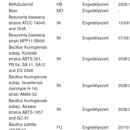
Beflubutamid
HB
Engedélyezett
2026.
Beer
MO
Engedélyezett
-
Beauveria bassiana
strains ATCC 74040
IN
Engedélyezett
15/09
and GHA
Beauveria bassiana
IN
Engedélyezett
07/06
strain NPP111B005
Bacillus thuringiensis
subsp. Kurstaki
strains ABTS 351,
IN
Engedélyezett
2038.
PB 54, SA 11, SA12
and EG 2348
Bacillus thuringiensis
subsp. Israeliensis
IN
Engedélyezett
2038.
(serotype H-14)
strain AM65-52
Bacillus thuringiensis
subsp. Aizawai
IN
Engedélyezett
2038.
strains ABTS-1857
and GC-91
Bacillus subtilis
FU
Engedélyezett
20/10