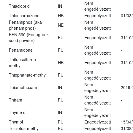
Nem
Thiacloprid
IN
engedélyezett
Thiencarbazone
HB
Engedélyezett
01/03
Fenamiphos (aka
Nem
NE
phenamiphos)
engedélyezett
FEN 560 (Fenugreek
FU
Engedélyezett
31/10
seed powder)
Nem
Fenamidone
FU
-
engedélyezett
Thifensulfuron-
HB
Engedélyezett
31/10
methyl
Nem
Thiophanate-methyl
FU
engedélyezett
Nem
Thiamethoxam
IN
2019.
engedélyezett
Nem
Thiram
FU
-
engedélyezett
Nem
Thyme oil
IN
-
engedélyezett
Thymol
FU
Engedélyezett
15/04
Tolclofos-methyl
FU
Engedélyezett
31/08