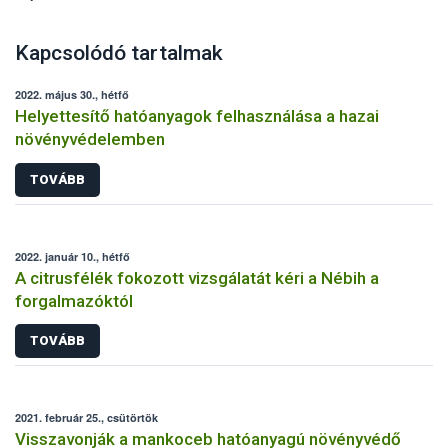
Kapcsolódó tartalmak
2022. május 30., hétfő
Helyettesítő hatóanyagok felhasználása a hazai
növényvédelemben
TOVÁBB
2022. január 10., hétfő
A citrusfélék fokozott vizsgálatát kéri a Nébih a
forgalmazóktól
TOVÁBB
2021. február 25., csütörtök
Visszavonják a mankoceb hatóanyagú növényvédő