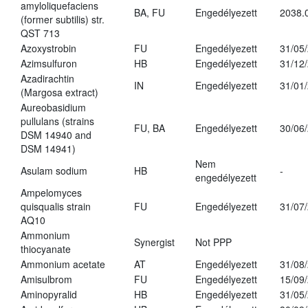
amyloliquefaciens
BA, FU
Engedélyezett
2038.
(former subtilis) str.
QST 713
Azoxystrobin
FU
Engedélyezett
31/05
Azimsulfuron
HB
Engedélyezett
31/12
Azadirachtin
IN
Engedélyezett
31/01
(Margosa extract)
Aureobasidium
pullulans (strains
FU, BA
Engedélyezett
30/06
DSM 14940 and
DSM 14941)
Nem
Asulam sodium
HB
-
engedélyezett
Ampelomyces
quisqualis strain
FU
Engedélyezett
31/07
AQ10
Ammonium
Synergist
Not PPP
thiocyanate
Ammonium acetate
AT
Engedélyezett
31/08
Amisulbrom
FU
Engedélyezett
15/09
Aminopyralid
HB
Engedélyezett
31/05