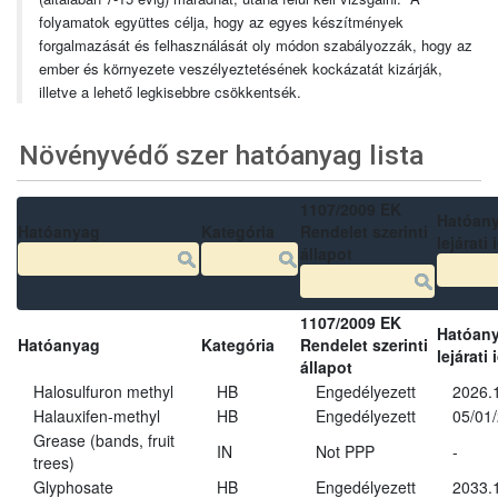
folyamatok együttes célja, hogy az egyes készítmények
forgalmazását és felhasználását oly módon szabályozzák, hogy az
ember és környezete veszélyeztetésének kockázatát kizárják,
illetve a lehető legkisebbre csökkentsék.
Növényvédő szer hatóanyag lista
1107/2009 EK
Hatóan
Hatóanyag
Kategória
Rendelet szerinti
lejárati 
állapot
1107/2009 EK
Hatóan
Hatóanyag
Kategória
Rendelet szerinti
lejárati 
állapot
Halosulfuron methyl
HB
Engedélyezett
2026.
Halauxifen-methyl
HB
Engedélyezett
05/01
Grease (bands, fruit
IN
Not PPP
-
trees)
Glyphosate
HB
Engedélyezett
2033.