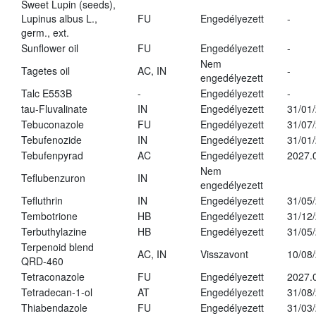
Sweet Lupin (seeds),
Lupinus albus L.,
FU
Engedélyezett
-
germ., ext.
Sunflower oil
FU
Engedélyezett
-
Nem
Tagetes oil
AC, IN
-
engedélyezett
Talc E553B
-
Engedélyezett
-
tau-Fluvalinate
IN
Engedélyezett
31/01
Tebuconazole
FU
Engedélyezett
31/07
Tebufenozide
IN
Engedélyezett
31/01
Tebufenpyrad
AC
Engedélyezett
2027.
Nem
Teflubenzuron
IN
engedélyezett
Tefluthrin
IN
Engedélyezett
31/05
Tembotrione
HB
Engedélyezett
31/12
Terbuthylazine
HB
Engedélyezett
31/05
Terpenoid blend
AC, IN
Visszavont
10/08
QRD-460
Tetraconazole
FU
Engedélyezett
2027.
Tetradecan-1-ol
AT
Engedélyezett
31/08
Thiabendazole
FU
Engedélyezett
31/03