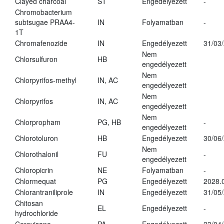
Clayed charcoal
ST
Engedélyezett
-
Chromobacterium
subtsugae PRAA4-
IN
Folyamatban
-
1T
Chromafenozide
IN
Engedélyezett
31/03
Nem
Chlorsulfuron
HB
engedélyezett
Nem
Chlorpyrifos-methyl
IN, AC
engedélyezett
Nem
Chlorpyrifos
IN, AC
engedélyezett
Nem
Chlorpropham
PG, HB
-
engedélyezett
Chlorotoluron
HB
Engedélyezett
30/06
Nem
Chlorothalonil
FU
-
engedélyezett
Chloropicrin
NE
Folyamatban
-
Chlormequat
PG
Engedélyezett
2028.
Chlorantraniliprole
IN
Engedélyezett
31/05
Chitosan
EL
Engedélyezett
-
hydrochloride