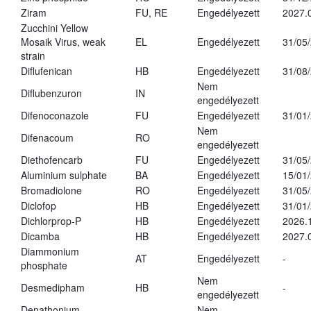
Ziram
FU, RE
Engedélyezett
2027.
Zucchini Yellow
Mosaik Virus, weak
EL
Engedélyezett
31/05
strain
Diflufenican
HB
Engedélyezett
31/08
Nem
Diflubenzuron
IN
engedélyezett
Difenoconazole
FU
Engedélyezett
31/01
Nem
Difenacoum
RO
engedélyezett
Diethofencarb
FU
Engedélyezett
31/05
Aluminium sulphate
BA
Engedélyezett
15/01
Bromadiolone
RO
Engedélyezett
31/05
Diclofop
HB
Engedélyezett
31/01
Dichlorprop-P
HB
Engedélyezett
2026.
Dicamba
HB
Engedélyezett
2027.
Diammonium
AT
Engedélyezett
-
phosphate
Nem
Desmedipham
HB
-
engedélyezett
Denathonium
Nem