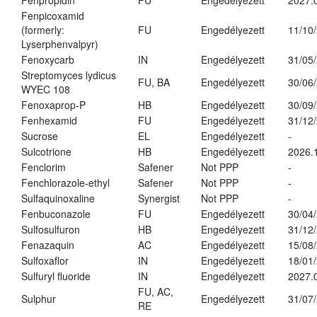
Fenpropidin
FU
Engedélyezett
2027.
Fenpicoxamid
(formerly:
FU
Engedélyezett
11/10
Lyserphenvalpyr)
Fenoxycarb
IN
Engedélyezett
31/05
Streptomyces lydicus
FU, BA
Engedélyezett
30/06
WYEC 108
Fenoxaprop-P
HB
Engedélyezett
30/09
Fenhexamid
FU
Engedélyezett
31/12
Sucrose
EL
Engedélyezett
-
Sulcotrione
HB
Engedélyezett
2026.
Fenclorim
Safener
Not PPP
-
Fenchlorazole-ethyl
Safener
Not PPP
-
Sulfaquinoxaline
Synergist
Not PPP
-
Fenbuconazole
FU
Engedélyezett
30/04
Sulfosulfuron
HB
Engedélyezett
31/12
Fenazaquin
AC
Engedélyezett
15/08
Sulfoxaflor
IN
Engedélyezett
18/01
Sulfuryl fluoride
IN
Engedélyezett
2027.
FU, AC,
Sulphur
Engedélyezett
31/07
RE