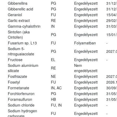
Gibberellins
PG
Engedélyezett
31/12
Gibberellic acid
PG
Engedélyezett
31/12
Geraniol
FU
Engedélyezett
15/04
Garlic extract
RE
Engedélyezett
29/02
Gamma-cyhalothrin
IN
Engedélyezett
31/03
Sintofen (aka
PG
Engedélyezett
15/01
Cintofen)
Fusarium sp. L13
FU
Folyamatban
-
Sodium 5-
PG
Engedélyezett
2027.
nitroguaiacolate
Fructose
EL
Engedélyezett
-
Sodium aluminium
Nem
RE
silicate
engedélyezett
Fosthiazate
NE
Engedélyezett
2027.
Fosetyl
FU
Engedélyezett
2026.
Formetanate
IN, AC
Engedélyezett
30/09
Forchlorfenuron
PG
Engedélyezett
31/05
Foramsulfuron
HB
Engedélyezett
31/05
Sodium chloride
FU, IN
Engedélyezett
-
Sodium hydrogen
FU
Engedélyezett
-
carbonate