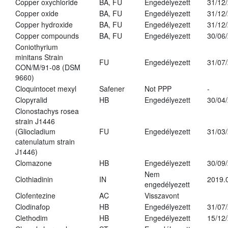
Copper oxychloride
BA, FU
Engedélyezett
31/12
Copper oxide
BA, FU
Engedélyezett
31/12
Copper hydroxide
BA, FU
Engedélyezett
31/12
Copper compounds
BA, FU
Engedélyezett
30/06
Coniothyrium
minitans Strain
FU
Engedélyezett
31/07
CON/M/91-08 (DSM
9660)
Cloquintocet mexyl
Safener
Not PPP
-
Clopyralid
HB
Engedélyezett
30/04
Clonostachys rosea
strain J1446
(Gliocladium
FU
Engedélyezett
31/03
catenulatum strain
J1446)
Clomazone
HB
Engedélyezett
30/09
Nem
Clothiadinin
IN
2019.
engedélyezett
Clofentezine
AC
Visszavont
Clodinafop
HB
Engedélyezett
31/07
Clethodim
HB
Engedélyezett
15/12