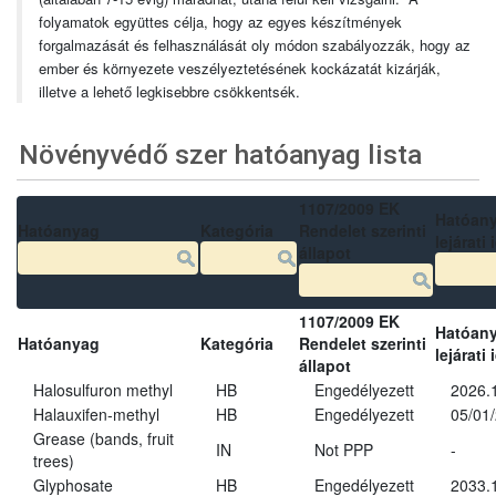
folyamatok együttes célja, hogy az egyes készítmények
forgalmazását és felhasználását oly módon szabályozzák, hogy az
ember és környezete veszélyeztetésének kockázatát kizárják,
illetve a lehető legkisebbre csökkentsék.
Növényvédő szer hatóanyag lista
1107/2009 EK
Hatóan
Hatóanyag
Kategória
Rendelet szerinti
lejárati 
állapot
1107/2009 EK
Hatóan
Hatóanyag
Kategória
Rendelet szerinti
lejárati 
állapot
Halosulfuron methyl
HB
Engedélyezett
2026.
Halauxifen-methyl
HB
Engedélyezett
05/01
Grease (bands, fruit
IN
Not PPP
-
trees)
Glyphosate
HB
Engedélyezett
2033.