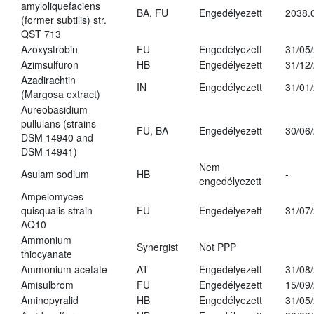
amyloliquefaciens
BA, FU
Engedélyezett
2038.
(former subtilis) str.
QST 713
Azoxystrobin
FU
Engedélyezett
31/05
Azimsulfuron
HB
Engedélyezett
31/12
Azadirachtin
IN
Engedélyezett
31/01
(Margosa extract)
Aureobasidium
pullulans (strains
FU, BA
Engedélyezett
30/06
DSM 14940 and
DSM 14941)
Nem
Asulam sodium
HB
-
engedélyezett
Ampelomyces
quisqualis strain
FU
Engedélyezett
31/07
AQ10
Ammonium
Synergist
Not PPP
thiocyanate
Ammonium acetate
AT
Engedélyezett
31/08
Amisulbrom
FU
Engedélyezett
15/09
Aminopyralid
HB
Engedélyezett
31/05