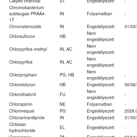
Clayed charcoal
ST
Engedélyezett
-
Chromobacterium
subtsugae PRAA4-
IN
Folyamatban
-
1T
Chromafenozide
IN
Engedélyezett
31/03
Nem
Chlorsulfuron
HB
engedélyezett
Nem
Chlorpyrifos-methyl
IN, AC
engedélyezett
Nem
Chlorpyrifos
IN, AC
engedélyezett
Nem
Chlorpropham
PG, HB
-
engedélyezett
Chlorotoluron
HB
Engedélyezett
30/06
Nem
Chlorothalonil
FU
-
engedélyezett
Chloropicrin
NE
Folyamatban
-
Chlormequat
PG
Engedélyezett
2028.
Chlorantraniliprole
IN
Engedélyezett
31/05
Chitosan
EL
Engedélyezett
-
hydrochloride