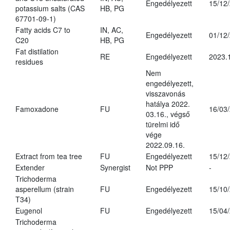
Engedélyezett
15/12
potassium salts (CAS
HB, PG
67701-09-1)
Fatty acids C7 to
IN, AC,
Engedélyezett
01/12
C20
HB, PG
Fat distilation
RE
Engedélyezett
2023.
residues
Nem
engedélyezett,
visszavonás
hatálya 2022.
Famoxadone
FU
16/03
03.16., végső
türelmi idő
vége
2022.09.16.
Extract from tea tree
FU
Engedélyezett
15/12
Extender
Synergist
Not PPP
-
Trichoderma
asperellum (strain
FU
Engedélyezett
15/10
T34)
Eugenol
FU
Engedélyezett
15/04
Trichoderma