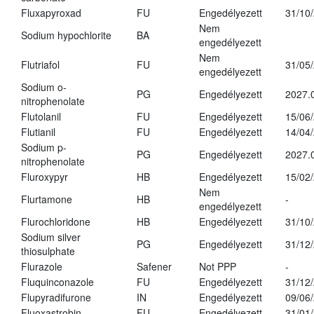
Fluxapyroxad
FU
Engedélyezett
31/10
Nem
Sodium hypochlorite
BA
engedélyezett
Nem
Flutriafol
FU
31/05
engedélyezett
Sodium o-
PG
Engedélyezett
2027.
nitrophenolate
Flutolanil
FU
Engedélyezett
15/06
Flutianil
FU
Engedélyezett
14/04
Sodium p-
PG
Engedélyezett
2027.
nitrophenolate
Fluroxypyr
HB
Engedélyezett
15/02
Nem
Flurtamone
HB
-
engedélyezett
Flurochloridone
HB
Engedélyezett
31/10
Sodium silver
PG
Engedélyezett
31/12
thiosulphate
Flurazole
Safener
Not PPP
-
Fluquinconazole
FU
Engedélyezett
31/12
Flupyradifurone
IN
Engedélyezett
09/06
Fluoxastrobin
FU
Engedélyezett
31/01