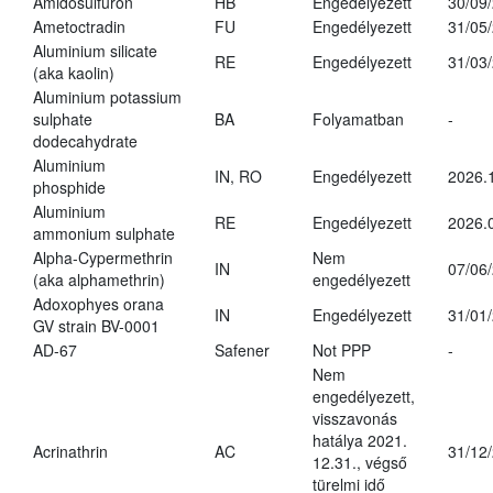
Amidosulfuron
HB
Engedélyezett
30/09
Ametoctradin
FU
Engedélyezett
31/05
Aluminium silicate
RE
Engedélyezett
31/03
(aka kaolin)
Aluminium potassium
sulphate
BA
Folyamatban
-
dodecahydrate
Aluminium
IN, RO
Engedélyezett
2026.
phosphide
Aluminium
RE
Engedélyezett
2026.
ammonium sulphate
Alpha-Cypermethrin
Nem
IN
07/06
(aka alphamethrin)
engedélyezett
Adoxophyes orana
IN
Engedélyezett
31/01
GV strain BV-0001
AD-67
Safener
Not PPP
-
Nem
engedélyezett,
visszavonás
hatálya 2021.
Acrinathrin
AC
31/12
12.31., végső
türelmi idő