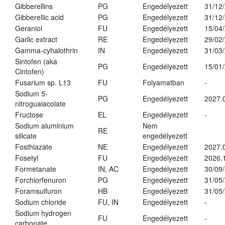
Gibberellins
PG
Engedélyezett
31/12
Gibberellic acid
PG
Engedélyezett
31/12
Geraniol
FU
Engedélyezett
15/04
Garlic extract
RE
Engedélyezett
29/02
Gamma-cyhalothrin
IN
Engedélyezett
31/03
Sintofen (aka
PG
Engedélyezett
15/01
Cintofen)
Fusarium sp. L13
FU
Folyamatban
-
Sodium 5-
PG
Engedélyezett
2027.
nitroguaiacolate
Fructose
EL
Engedélyezett
-
Sodium aluminium
Nem
RE
silicate
engedélyezett
Fosthiazate
NE
Engedélyezett
2027.
Fosetyl
FU
Engedélyezett
2026.
Formetanate
IN, AC
Engedélyezett
30/09
Forchlorfenuron
PG
Engedélyezett
31/05
Foramsulfuron
HB
Engedélyezett
31/05
Sodium chloride
FU, IN
Engedélyezett
-
Sodium hydrogen
FU
Engedélyezett
-
carbonate