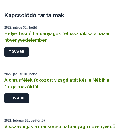
Kapcsolódó tartalmak
2022. május 30., hétfő
Helyettesítő hatóanyagok felhasználása a hazai
növényvédelemben
TOVÁBB
2022. január 10., hétfő
A citrusfélék fokozott vizsgálatát kéri a Nébih a
forgalmazóktól
TOVÁBB
2021. február 25., csütörtök
Visszavonják a mankoceb hatóanyagú növényvédő