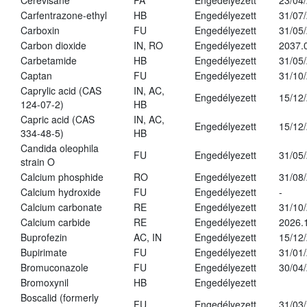
Cerevisane
PA
Engedélyezett
23/04
Carfentrazone-ethyl
HB
Engedélyezett
31/07
Carboxin
FU
Engedélyezett
31/05
Carbon dioxide
IN, RO
Engedélyezett
2037.
Carbetamide
HB
Engedélyezett
31/05
Captan
FU
Engedélyezett
31/10
Caprylic acid (CAS
IN, AC,
Engedélyezett
15/12
124-07-2)
HB
Capric acid (CAS
IN, AC,
Engedélyezett
15/12
334-48-5)
HB
Candida oleophila
FU
Engedélyezett
31/05
strain O
Calcium phosphide
RO
Engedélyezett
31/08
Calcium hydroxide
FU
Engedélyezett
-
Calcium carbonate
RE
Engedélyezett
31/10
Calcium carbide
RE
Engedélyezett
2026.
Buprofezin
AC, IN
Engedélyezett
15/12
Bupirimate
FU
Engedélyezett
31/01
Bromuconazole
FU
Engedélyezett
30/04
Bromoxynil
HB
Engedélyezett
Boscalid (formerly
FU
Engedélyezett
31/03