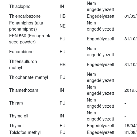
Nem
Thiacloprid
IN
engedélyezett
Thiencarbazone
HB
Engedélyezett
01/03
Fenamiphos (aka
Nem
NE
phenamiphos)
engedélyezett
FEN 560 (Fenugreek
FU
Engedélyezett
31/10
seed powder)
Nem
Fenamidone
FU
-
engedélyezett
Thifensulfuron-
HB
Engedélyezett
31/10
methyl
Nem
Thiophanate-methyl
FU
engedélyezett
Nem
Thiamethoxam
IN
2019.
engedélyezett
Nem
Thiram
FU
-
engedélyezett
Nem
Thyme oil
IN
-
engedélyezett
Thymol
FU
Engedélyezett
15/04
Tolclofos-methyl
FU
Engedélyezett
31/08