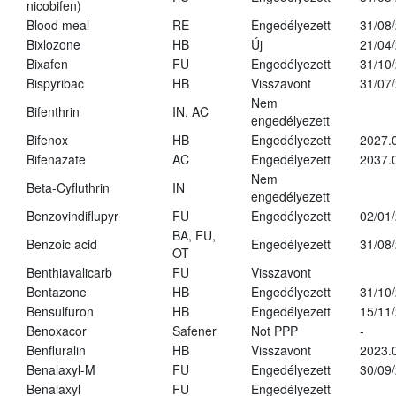
nicobifen)
Blood meal
RE
Engedélyezett
31/08
Bixlozone
HB
Új
21/04
Bixafen
FU
Engedélyezett
31/10
Bispyribac
HB
Visszavont
31/07
Nem
Bifenthrin
IN, AC
engedélyezett
Bifenox
HB
Engedélyezett
2027.
Bifenazate
AC
Engedélyezett
2037.
Nem
Beta-Cyfluthrin
IN
engedélyezett
Benzovindiflupyr
FU
Engedélyezett
02/01
BA, FU,
Benzoic acid
Engedélyezett
31/08
OT
Benthiavalicarb
FU
Visszavont
Bentazone
HB
Engedélyezett
31/10
Bensulfuron
HB
Engedélyezett
15/11
Benoxacor
Safener
Not PPP
-
Benfluralin
HB
Visszavont
2023.
Benalaxyl-M
FU
Engedélyezett
30/09
Benalaxyl
FU
Engedélyezett