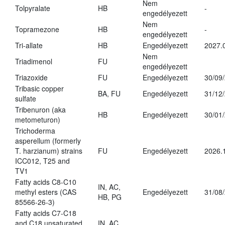
Nem
Tolpyralate
HB
-
engedélyezett
Nem
Topramezone
HB
-
engedélyezett
Tri-allate
HB
Engedélyezett
2027.
Nem
Triadimenol
FU
engedélyezett
Triazoxide
FU
Engedélyezett
30/09
Tribasic copper
BA, FU
Engedélyezett
31/12
sulfate
Tribenuron (aka
HB
Engedélyezett
30/01
metometuron)
Trichoderma
asperellum (formerly
T. harzianum) strains
FU
Engedélyezett
2026.
ICC012, T25 and
TV1
Fatty acids C8-C10
IN, AC,
methyl esters (CAS
Engedélyezett
31/08
HB, PG
85566-26-3)
Fatty acids C7-C18
and C18 unsaturated
IN, AC,