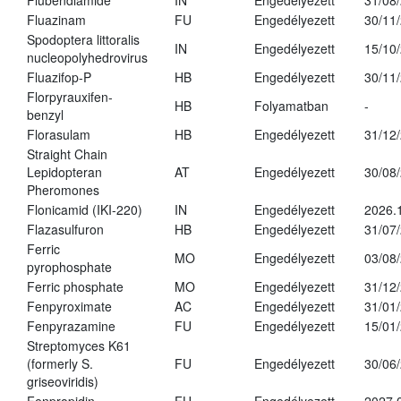
Flubendiamide
IN
Engedélyezett
31/08
Fluazinam
FU
Engedélyezett
30/11
Spodoptera littoralis
IN
Engedélyezett
15/10
nucleopolyhedrovirus
Fluazifop-P
HB
Engedélyezett
30/11
Florpyrauxifen-
HB
Folyamatban
-
benzyl
Florasulam
HB
Engedélyezett
31/12
Straight Chain
Lepidopteran
AT
Engedélyezett
30/08
Pheromones
Flonicamid (IKI-220)
IN
Engedélyezett
2026.
Flazasulfuron
HB
Engedélyezett
31/07
Ferric
MO
Engedélyezett
03/08
pyrophosphate
Ferric phosphate
MO
Engedélyezett
31/12
Fenpyroximate
AC
Engedélyezett
31/01
Fenpyrazamine
FU
Engedélyezett
15/01
Streptomyces K61
(formerly S.
FU
Engedélyezett
30/06
griseoviridis)