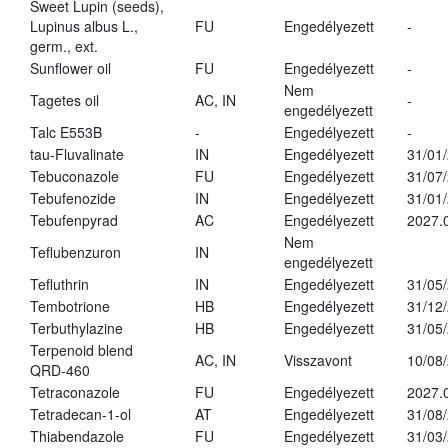
Sweet Lupin (seeds),
Lupinus albus L.,
FU
Engedélyezett
-
germ., ext.
Sunflower oil
FU
Engedélyezett
-
Nem
Tagetes oil
AC, IN
-
engedélyezett
Talc E553B
-
Engedélyezett
-
tau-Fluvalinate
IN
Engedélyezett
31/01
Tebuconazole
FU
Engedélyezett
31/07
Tebufenozide
IN
Engedélyezett
31/01
Tebufenpyrad
AC
Engedélyezett
2027.
Nem
Teflubenzuron
IN
engedélyezett
Tefluthrin
IN
Engedélyezett
31/05
Tembotrione
HB
Engedélyezett
31/12
Terbuthylazine
HB
Engedélyezett
31/05
Terpenoid blend
AC, IN
Visszavont
10/08
QRD-460
Tetraconazole
FU
Engedélyezett
2027.
Tetradecan-1-ol
AT
Engedélyezett
31/08
Thiabendazole
FU
Engedélyezett
31/03