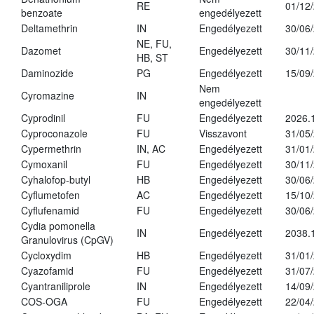
RE
01/12
benzoate
engedélyezett
Deltamethrin
IN
Engedélyezett
30/06
NE, FU,
Dazomet
Engedélyezett
30/11
HB, ST
Daminozide
PG
Engedélyezett
15/09
Nem
Cyromazine
IN
engedélyezett
Cyprodinil
FU
Engedélyezett
2026.
Cyproconazole
FU
Visszavont
31/05
Cypermethrin
IN, AC
Engedélyezett
31/01
Cymoxanil
FU
Engedélyezett
30/11
Cyhalofop-butyl
HB
Engedélyezett
30/06
Cyflumetofen
AC
Engedélyezett
15/10
Cyflufenamid
FU
Engedélyezett
30/06
Cydia pomonella
IN
Engedélyezett
2038.
Granulovirus (CpGV)
Cycloxydim
HB
Engedélyezett
31/01
Cyazofamid
FU
Engedélyezett
31/07
Cyantraniliprole
IN
Engedélyezett
14/09
COS-OGA
FU
Engedélyezett
22/04