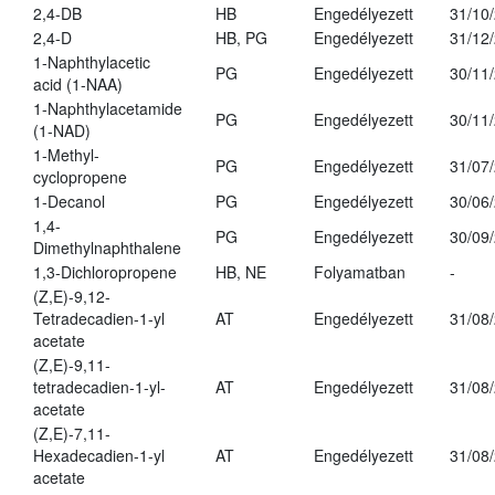
2,4-DB
HB
Engedélyezett
31/10
2,4-D
HB, PG
Engedélyezett
31/12
1-Naphthylacetic
PG
Engedélyezett
30/11
acid (1-NAA)
1-Naphthylacetamide
PG
Engedélyezett
30/11
(1-NAD)
1-Methyl-
PG
Engedélyezett
31/07
cyclopropene
1-Decanol
PG
Engedélyezett
30/06
1,4-
PG
Engedélyezett
30/09
Dimethylnaphthalene
1,3-Dichloropropene
HB, NE
Folyamatban
-
(Z,E)-9,12-
Tetradecadien-1-yl
AT
Engedélyezett
31/08
acetate
(Z,E)-9,11-
tetradecadien-1-yl-
AT
Engedélyezett
31/08
acetate
(Z,E)-7,11-
Hexadecadien-1-yl
AT
Engedélyezett
31/08
acetate