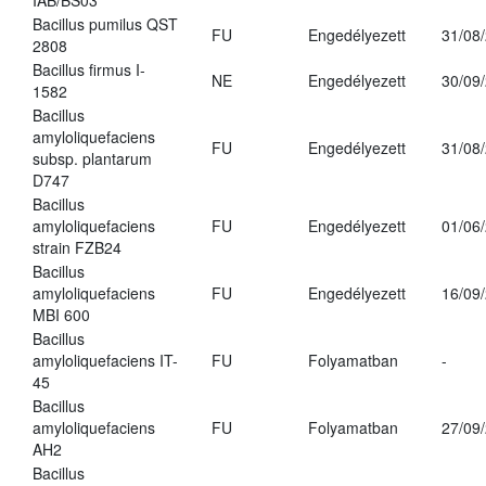
IAB/BS03
Bacillus pumilus QST
FU
Engedélyezett
31/08
2808
Bacillus firmus I-
NE
Engedélyezett
30/09
1582
Bacillus
amyloliquefaciens
FU
Engedélyezett
31/08
subsp. plantarum
D747
Bacillus
amyloliquefaciens
FU
Engedélyezett
01/06
strain FZB24
Bacillus
amyloliquefaciens
FU
Engedélyezett
16/09
MBI 600
Bacillus
amyloliquefaciens IT-
FU
Folyamatban
-
45
Bacillus
amyloliquefaciens
FU
Folyamatban
27/09
AH2
Bacillus