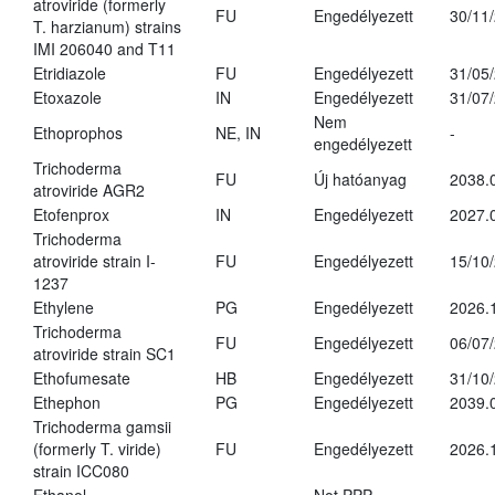
atroviride (formerly
FU
Engedélyezett
30/11
T. harzianum) strains
IMI 206040 and T11
Etridiazole
FU
Engedélyezett
31/05
Etoxazole
IN
Engedélyezett
31/07
Nem
Ethoprophos
NE, IN
-
engedélyezett
Trichoderma
FU
Új hatóanyag
2038.
atroviride AGR2
Etofenprox
IN
Engedélyezett
2027.
Trichoderma
atroviride strain I-
FU
Engedélyezett
15/10
1237
Ethylene
PG
Engedélyezett
2026.
Trichoderma
FU
Engedélyezett
06/07
atroviride strain SC1
Ethofumesate
HB
Engedélyezett
31/10
Ethephon
PG
Engedélyezett
2039.
Trichoderma gamsii
(formerly T. viride)
FU
Engedélyezett
2026.
strain ICC080