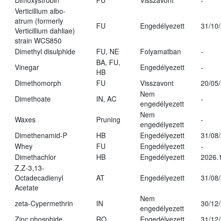
Dimoxystrobin
FU
Visszavont
-
Verticillium albo-
atrum (formerly
FU
Engedélyezett
31/10
Verticillium dahliae)
strain WCS850
Dimethyl disulphide
FU, NE
Folyamatban
-
BA, FU,
Vinegar
Engedélyezett
-
HB
Dimethomorph
FU
Visszavont
20/05
Nem
Dimethoate
IN, AC
-
engedélyezett
Nem
Waxes
Pruning
-
engedélyezett
Dimethenamid-P
HB
Engedélyezett
31/08
Whey
FU
Engedélyezett
-
Dimethachlor
HB
Engedélyezett
2026.
Z,Z-3,13-
Octadecadienyl
AT
Engedélyezett
31/08
Acetate
Nem
zeta-Cypermethrin
IN
30/12
engedélyezett
Zinc phosphide
RO
Engedélyezett
31/12