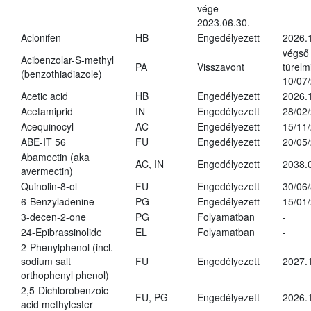
vége
2023.06.30.
Aclonifen
HB
Engedélyezett
2026.
végső
Acibenzolar-S-methyl
PA
Visszavont
türelmi
(benzothiadiazole)
10/07
Acetic acid
HB
Engedélyezett
2026.
Acetamiprid
IN
Engedélyezett
28/02
Acequinocyl
AC
Engedélyezett
15/11
ABE-IT 56
FU
Engedélyezett
20/05
Abamectin (aka
AC, IN
Engedélyezett
2038.
avermectin)
Quinolin-8-ol
FU
Engedélyezett
30/06
6-Benzyladenine
PG
Engedélyezett
15/01
3-decen-2-one
PG
Folyamatban
-
24-Epibrassinolide
EL
Folyamatban
-
2-Phenylphenol (incl.
sodium salt
FU
Engedélyezett
2027.
orthophenyl phenol)
2,5-Dichlorobenzoic
FU, PG
Engedélyezett
2026.
acid methylester