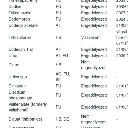
Trinexapac-ethyl
PG
Engedélyezett
2039.
Dodine
FU
Engedélyezett
30/06
Triticonazole
FU
Engedélyezett
2027.
Dodemorph
FU
Engedélyezett
2024.
Dodecyl acetate
AT
Engedélyezett
31/08
végső
Tritosulforon
HB
Visszavont
türelmi
07/11
Dodecan-1-ol
AT
Engedélyezett
31/08
Urea
AT, FU
Engedélyezett
2039.
Nem
Diuron
HB
engedélyezett
AC, FU,
Urtica spp.
Engedélyezett
-
IN
Dithianon
FU
Engedélyezett
31/01
Disodium
FU
Engedélyezett
31/07
phosphonate
Valifenalate (formerly
FU
Engedélyezett
01/03
Valiphenal)
Nem
Diquat (dibromide)
HB, DE
-
engedélyezett