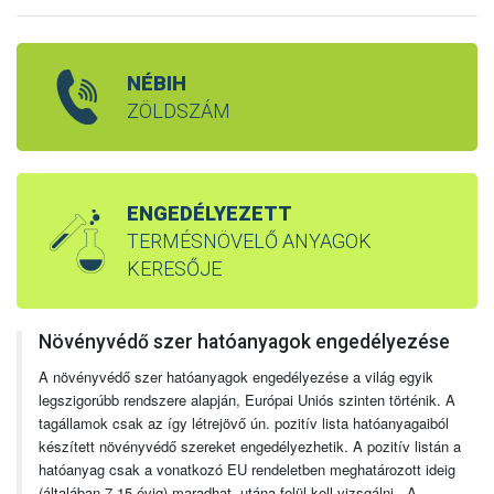
NÉBIH
ZÖLDSZÁM
ENGEDÉLYEZETT
TERMÉSNÖVELŐ ANYAGOK
KERESŐJE
Növényvédő szer hatóanyagok engedélyezése
A növényvédő szer hatóanyagok engedélyezése a világ egyik
legszigorúbb rendszere alapján, Európai Uniós szinten történik. A
tagállamok csak az így létrejövő ún. pozitív lista hatóanyagaiból
készített növényvédő szereket engedélyezhetik. A pozitív listán a
hatóanyag csak a vonatkozó EU rendeletben meghatározott ideig
(általában 7-15 évig) maradhat, utána felül kell vizsgálni. A