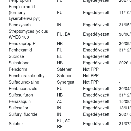
Fenpropidin
FU
Engedélyezett
2027.
Fenpicoxamid
(formerly:
FU
Engedélyezett
11/10
Lyserphenvalpyr)
Fenoxycarb
IN
Engedélyezett
31/05
Streptomyces lydicus
FU, BA
Engedélyezett
30/06
WYEC 108
Fenoxaprop-P
HB
Engedélyezett
30/09
Fenhexamid
FU
Engedélyezett
31/12
Sucrose
EL
Engedélyezett
-
Sulcotrione
HB
Engedélyezett
2026.
Fenclorim
Safener
Not PPP
-
Fenchlorazole-ethyl
Safener
Not PPP
-
Sulfaquinoxaline
Synergist
Not PPP
-
Fenbuconazole
FU
Engedélyezett
30/04
Sulfosulfuron
HB
Engedélyezett
31/12
Fenazaquin
AC
Engedélyezett
15/08
Sulfoxaflor
IN
Engedélyezett
18/01
Sulfuryl fluoride
IN
Engedélyezett
2027.
FU, AC,
Sulphur
Engedélyezett
31/07
RE