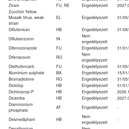
Ziram
FU, RE
Engedélyezett
2027.
Zucchini Yellow
Mosaik Virus, weak
EL
Engedélyezett
31/05
strain
Diflufenican
HB
Engedélyezett
31/08
Nem
Diflubenzuron
IN
engedélyezett
Difenoconazole
FU
Engedélyezett
31/01
Nem
Difenacoum
RO
engedélyezett
Diethofencarb
FU
Engedélyezett
31/05
Aluminium sulphate
BA
Engedélyezett
15/01
Bromadiolone
RO
Engedélyezett
31/05
Diclofop
HB
Engedélyezett
31/01
Dichlorprop-P
HB
Engedélyezett
2026.
Dicamba
HB
Engedélyezett
2027.
Diammonium
AT
Engedélyezett
-
phosphate
Nem
Desmedipham
HB
-
engedélyezett
Denathonium
Nem