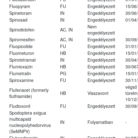
Fluopyram
FU
Engedélyezett
15/06
Spinetoram
IN
Engedélyezett
30/06
Spinosad
IN
Engedélyezett
01/04
Nem
Spirodiclofen
AC, IN
engedélyezett
Spiromesifen
AC, IN
Engedélyezett
30/09
Fluopicolide
FU
Engedélyezett
31/01
Fluometuron
HB
Engedélyezett
15/01
Spirotetramat
IN
Engedélyezett
30/04
Flumioxazin
HB
Engedélyezett
30/06
Flumetralin
PG
Engedélyezett
15/01
Spiroxamine
FU
Engedélyezett
30/11
végső
Flufenacet (formerly
HB
Visszavont
türelmi
fluthiamide)
10/12
Fludioxonil
FU
Engedélyezett
30/09
Spodoptera exigua
multicapsid
IN
Folyamatban
-
nucleopolyhedorvirus
(SeMNPV)