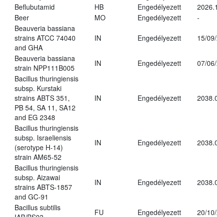
Beflubutamid
HB
Engedélyezett
2026.
Beer
MO
Engedélyezett
-
Beauveria bassiana
strains ATCC 74040
IN
Engedélyezett
15/09
and GHA
Beauveria bassiana
IN
Engedélyezett
07/06
strain NPP111B005
Bacillus thuringiensis
subsp. Kurstaki
strains ABTS 351,
IN
Engedélyezett
2038.
PB 54, SA 11, SA12
and EG 2348
Bacillus thuringiensis
subsp. Israeliensis
IN
Engedélyezett
2038.
(serotype H-14)
strain AM65-52
Bacillus thuringiensis
subsp. Aizawai
IN
Engedélyezett
2038.
strains ABTS-1857
and GC-91
Bacillus subtilis
FU
Engedélyezett
20/10