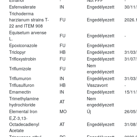
Ethanol
-
Not PPP
-
Esfenvalerate
IN
Engedélyezett
30/11
Trichoderma
harzianum strains T-
FU
Engedélyezett
2026.
22 and ITEM 908
Equisetum arvense
FU
Engedélyezett
-
L.
Epoxiconazole
FU
Engedélyezett
Triclopyr
HB
Engedélyezett
31/03
Trifloxystrobin
FU
Engedélyezett
31/07
Nem
Triflumizole
FU
engedélyezett
Triflumuron
IN
Engedélyezett
31/03
Triflusulfuron
HB
Visszavont
-
Emamectin
IN
Engedélyezett
15/11
Trimethylamine
Nem
AT
hydrochloride
engedélyezett
Elemental Iron
MO
Új
26/05
E,Z-3,13-
Octadecadienyl
AT
Engedélyezett
31/08
Acetate