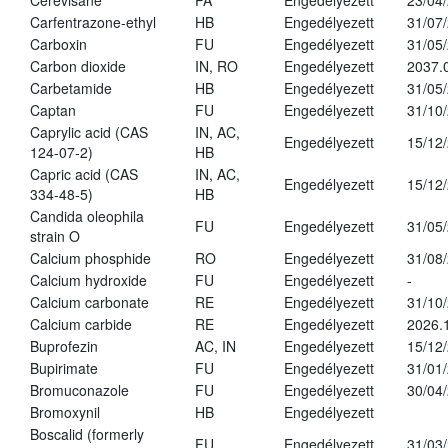
Cerevisane
PA
Engedélyezett
23/04
Carfentrazone-ethyl
HB
Engedélyezett
31/07
Carboxin
FU
Engedélyezett
31/05
Carbon dioxide
IN, RO
Engedélyezett
2037.
Carbetamide
HB
Engedélyezett
31/05
Captan
FU
Engedélyezett
31/10
Caprylic acid (CAS
IN, AC,
Engedélyezett
15/12
124-07-2)
HB
Capric acid (CAS
IN, AC,
Engedélyezett
15/12
334-48-5)
HB
Candida oleophila
FU
Engedélyezett
31/05
strain O
Calcium phosphide
RO
Engedélyezett
31/08
Calcium hydroxide
FU
Engedélyezett
-
Calcium carbonate
RE
Engedélyezett
31/10
Calcium carbide
RE
Engedélyezett
2026.
Buprofezin
AC, IN
Engedélyezett
15/12
Bupirimate
FU
Engedélyezett
31/01
Bromuconazole
FU
Engedélyezett
30/04
Bromoxynil
HB
Engedélyezett
Boscalid (formerly
FU
Engedélyezett
31/03