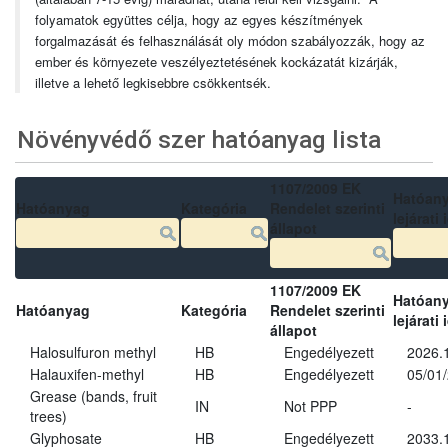
folyamatok együttes célja, hogy az egyes készítmények
forgalmazását és felhasználását oly módon szabályozzák, hogy az
ember és környezete veszélyeztetésének kockázatát kizárják,
illetve a lehető legkisebbre csökkentsék.
Növényvédő szer hatóanyag lista
1107/2009 EK
Hatóan
Hatóanyag
Kategória
Rendelet szerinti
lejárati 
állapot
1107/2009 EK
Hatóan
Hatóanyag
Kategória
Rendelet szerinti
lejárati 
állapot
Halosulfuron methyl
HB
Engedélyezett
2026.
Halauxifen-methyl
HB
Engedélyezett
05/01
Grease (bands, fruit
IN
Not PPP
-
trees)
Glyphosate
HB
Engedélyezett
2033.