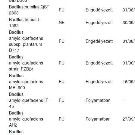
IAB/BS03
Bacillus pumilus QST
FU
Engedélyezett
31/08
2808
Bacillus firmus I-
NE
Engedélyezett
30/09
1582
Bacillus
amyloliquefaciens
FU
Engedélyezett
31/08
subsp. plantarum
D747
Bacillus
amyloliquefaciens
FU
Engedélyezett
01/06
strain FZB24
Bacillus
amyloliquefaciens
FU
Engedélyezett
16/09
MBI 600
Bacillus
amyloliquefaciens IT-
FU
Folyamatban
-
45
Bacillus
amyloliquefaciens
FU
Folyamatban
27/09
AH2
Bacillus