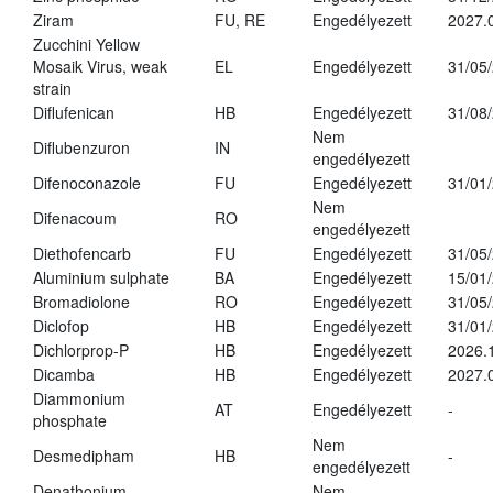
Ziram
FU, RE
Engedélyezett
2027.
Zucchini Yellow
Mosaik Virus, weak
EL
Engedélyezett
31/05
strain
Diflufenican
HB
Engedélyezett
31/08
Nem
Diflubenzuron
IN
engedélyezett
Difenoconazole
FU
Engedélyezett
31/01
Nem
Difenacoum
RO
engedélyezett
Diethofencarb
FU
Engedélyezett
31/05
Aluminium sulphate
BA
Engedélyezett
15/01
Bromadiolone
RO
Engedélyezett
31/05
Diclofop
HB
Engedélyezett
31/01
Dichlorprop-P
HB
Engedélyezett
2026.
Dicamba
HB
Engedélyezett
2027.
Diammonium
AT
Engedélyezett
-
phosphate
Nem
Desmedipham
HB
-
engedélyezett
Denathonium
Nem