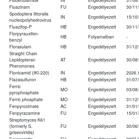
Flubendiamide
IN
Engedélyezett
31/08
Fluazinam
FU
Engedélyezett
30/11
Spodoptera littoralis
IN
Engedélyezett
15/10
nucleopolyhedrovirus
Fluazifop-P
HB
Engedélyezett
30/11
Florpyrauxifen-
HB
Folyamatban
-
benzyl
Florasulam
HB
Engedélyezett
31/12
Straight Chain
Lepidopteran
AT
Engedélyezett
30/08
Pheromones
Flonicamid (IKI-220)
IN
Engedélyezett
2026.
Flazasulfuron
HB
Engedélyezett
31/07
Ferric
MO
Engedélyezett
03/08
pyrophosphate
Ferric phosphate
MO
Engedélyezett
31/12
Fenpyroximate
AC
Engedélyezett
31/01
Fenpyrazamine
FU
Engedélyezett
15/01
Streptomyces K61
(formerly S.
FU
Engedélyezett
30/06
griseoviridis)