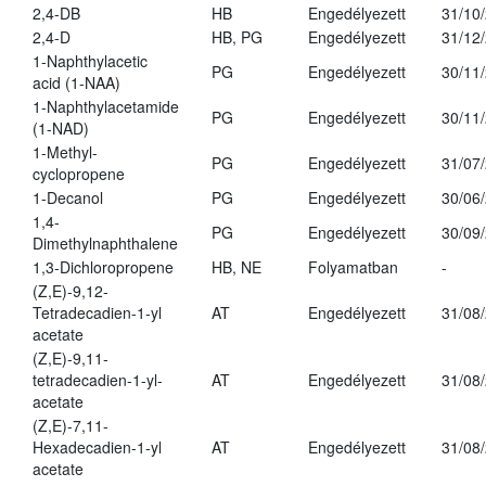
2,4-DB
HB
Engedélyezett
31/10
2,4-D
HB, PG
Engedélyezett
31/12
1-Naphthylacetic
PG
Engedélyezett
30/11
acid (1-NAA)
1-Naphthylacetamide
PG
Engedélyezett
30/11
(1-NAD)
1-Methyl-
PG
Engedélyezett
31/07
cyclopropene
1-Decanol
PG
Engedélyezett
30/06
1,4-
PG
Engedélyezett
30/09
Dimethylnaphthalene
1,3-Dichloropropene
HB, NE
Folyamatban
-
(Z,E)-9,12-
Tetradecadien-1-yl
AT
Engedélyezett
31/08
acetate
(Z,E)-9,11-
tetradecadien-1-yl-
AT
Engedélyezett
31/08
acetate
(Z,E)-7,11-
Hexadecadien-1-yl
AT
Engedélyezett
31/08
acetate