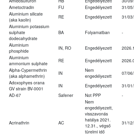
Amidosulfuron
HB
Engedélyezett
30/09
Ametoctradin
FU
Engedélyezett
31/05
Aluminium silicate
RE
Engedélyezett
31/03
(aka kaolin)
Aluminium potassium
sulphate
BA
Folyamatban
-
dodecahydrate
Aluminium
IN, RO
Engedélyezett
2026.
phosphide
Aluminium
RE
Engedélyezett
2026.
ammonium sulphate
Alpha-Cypermethrin
Nem
IN
07/06
(aka alphamethrin)
engedélyezett
Adoxophyes orana
IN
Engedélyezett
31/01
GV strain BV-0001
AD-67
Safener
Not PPP
-
Nem
engedélyezett,
visszavonás
hatálya 2021.
Acrinathrin
AC
31/12
12.31., végső
türelmi idő