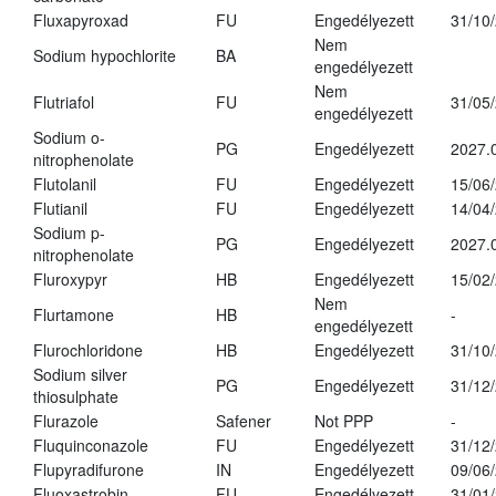
Fluxapyroxad
FU
Engedélyezett
31/10
Nem
Sodium hypochlorite
BA
engedélyezett
Nem
Flutriafol
FU
31/05
engedélyezett
Sodium o-
PG
Engedélyezett
2027.
nitrophenolate
Flutolanil
FU
Engedélyezett
15/06
Flutianil
FU
Engedélyezett
14/04
Sodium p-
PG
Engedélyezett
2027.
nitrophenolate
Fluroxypyr
HB
Engedélyezett
15/02
Nem
Flurtamone
HB
-
engedélyezett
Flurochloridone
HB
Engedélyezett
31/10
Sodium silver
PG
Engedélyezett
31/12
thiosulphate
Flurazole
Safener
Not PPP
-
Fluquinconazole
FU
Engedélyezett
31/12
Flupyradifurone
IN
Engedélyezett
09/06
Fluoxastrobin
FU
Engedélyezett
31/01