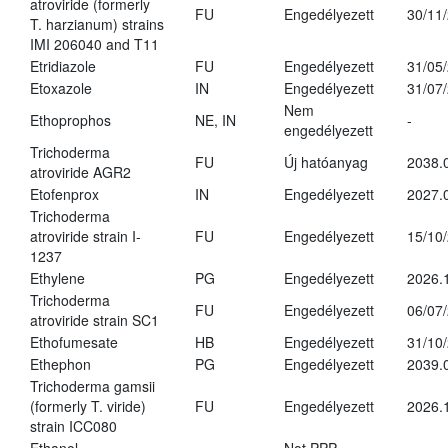
atroviride (formerly
FU
Engedélyezett
30/11
T. harzianum) strains
IMI 206040 and T11
Etridiazole
FU
Engedélyezett
31/05
Etoxazole
IN
Engedélyezett
31/07
Nem
Ethoprophos
NE, IN
-
engedélyezett
Trichoderma
FU
Új hatóanyag
2038.
atroviride AGR2
Etofenprox
IN
Engedélyezett
2027.
Trichoderma
atroviride strain I-
FU
Engedélyezett
15/10
1237
Ethylene
PG
Engedélyezett
2026.
Trichoderma
FU
Engedélyezett
06/07
atroviride strain SC1
Ethofumesate
HB
Engedélyezett
31/10
Ethephon
PG
Engedélyezett
2039.
Trichoderma gamsii
(formerly T. viride)
FU
Engedélyezett
2026.
strain ICC080