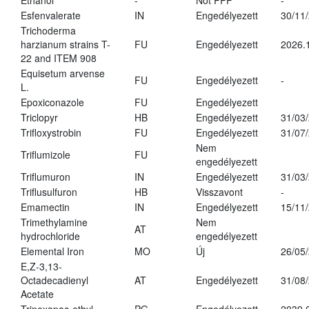
Ethanol
-
Not PPP
-
Esfenvalerate
IN
Engedélyezett
30/11
Trichoderma
harzianum strains T-
FU
Engedélyezett
2026.
22 and ITEM 908
Equisetum arvense
FU
Engedélyezett
-
L.
Epoxiconazole
FU
Engedélyezett
Triclopyr
HB
Engedélyezett
31/03
Trifloxystrobin
FU
Engedélyezett
31/07
Nem
Triflumizole
FU
engedélyezett
Triflumuron
IN
Engedélyezett
31/03
Triflusulfuron
HB
Visszavont
-
Emamectin
IN
Engedélyezett
15/11
Trimethylamine
Nem
AT
hydrochloride
engedélyezett
Elemental Iron
MO
Új
26/05
E,Z-3,13-
Octadecadienyl
AT
Engedélyezett
31/08
Acetate