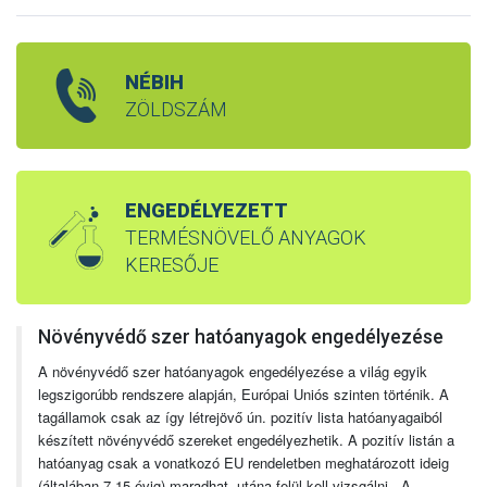
NÉBIH
ZÖLDSZÁM
ENGEDÉLYEZETT
TERMÉSNÖVELŐ ANYAGOK
KERESŐJE
Növényvédő szer hatóanyagok engedélyezése
A növényvédő szer hatóanyagok engedélyezése a világ egyik
legszigorúbb rendszere alapján, Európai Uniós szinten történik. A
tagállamok csak az így létrejövő ún. pozitív lista hatóanyagaiból
készített növényvédő szereket engedélyezhetik. A pozitív listán a
hatóanyag csak a vonatkozó EU rendeletben meghatározott ideig
(általában 7-15 évig) maradhat, utána felül kell vizsgálni. A