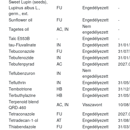
Sweet Lupin (seeds),
Lupinus albus L.,
FU
Engedélyezett
-
germ., ext.
Sunflower oil
FU
Engedélyezett
-
Nem
Tagetes oil
AC, IN
-
engedélyezett
Talc E553B
-
Engedélyezett
-
tau-Fluvalinate
IN
Engedélyezett
31/01
Tebuconazole
FU
Engedélyezett
31/07
Tebufenozide
IN
Engedélyezett
31/01
Tebufenpyrad
AC
Engedélyezett
2027.
Nem
Teflubenzuron
IN
engedélyezett
Tefluthrin
IN
Engedélyezett
31/05
Tembotrione
HB
Engedélyezett
31/12
Terbuthylazine
HB
Engedélyezett
31/05
Terpenoid blend
AC, IN
Visszavont
10/08
QRD-460
Tetraconazole
FU
Engedélyezett
2027.
Tetradecan-1-ol
AT
Engedélyezett
31/08
Thiabendazole
FU
Engedélyezett
31/03