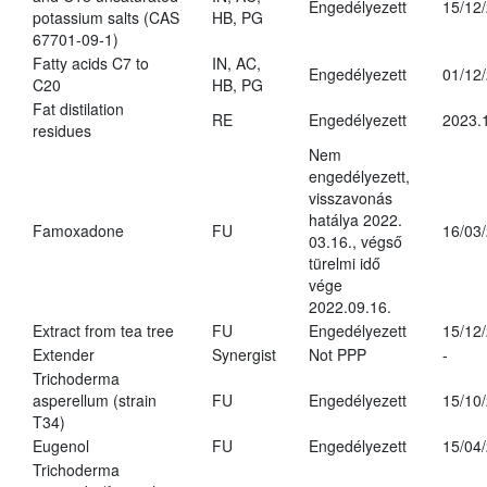
Engedélyezett
15/12
potassium salts (CAS
HB, PG
67701-09-1)
Fatty acids C7 to
IN, AC,
Engedélyezett
01/12
C20
HB, PG
Fat distilation
RE
Engedélyezett
2023.
residues
Nem
engedélyezett,
visszavonás
hatálya 2022.
Famoxadone
FU
16/03
03.16., végső
türelmi idő
vége
2022.09.16.
Extract from tea tree
FU
Engedélyezett
15/12
Extender
Synergist
Not PPP
-
Trichoderma
asperellum (strain
FU
Engedélyezett
15/10
T34)
Eugenol
FU
Engedélyezett
15/04
Trichoderma