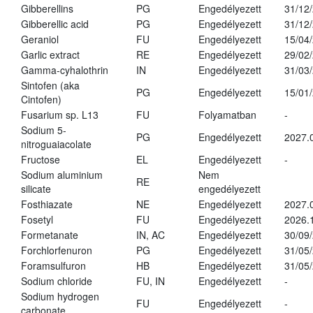
Gibberellins
PG
Engedélyezett
31/12
Gibberellic acid
PG
Engedélyezett
31/12
Geraniol
FU
Engedélyezett
15/04
Garlic extract
RE
Engedélyezett
29/02
Gamma-cyhalothrin
IN
Engedélyezett
31/03
Sintofen (aka
PG
Engedélyezett
15/01
Cintofen)
Fusarium sp. L13
FU
Folyamatban
-
Sodium 5-
PG
Engedélyezett
2027.
nitroguaiacolate
Fructose
EL
Engedélyezett
-
Sodium aluminium
Nem
RE
silicate
engedélyezett
Fosthiazate
NE
Engedélyezett
2027.
Fosetyl
FU
Engedélyezett
2026.
Formetanate
IN, AC
Engedélyezett
30/09
Forchlorfenuron
PG
Engedélyezett
31/05
Foramsulfuron
HB
Engedélyezett
31/05
Sodium chloride
FU, IN
Engedélyezett
-
Sodium hydrogen
FU
Engedélyezett
-
carbonate