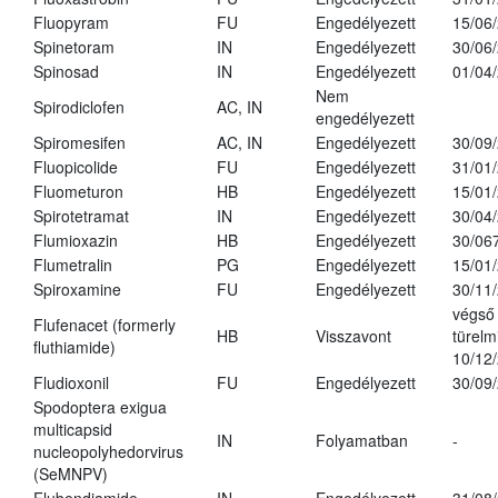
Fluopyram
FU
Engedélyezett
15/06
Spinetoram
IN
Engedélyezett
30/06
Spinosad
IN
Engedélyezett
01/04
Nem
Spirodiclofen
AC, IN
engedélyezett
Spiromesifen
AC, IN
Engedélyezett
30/09
Fluopicolide
FU
Engedélyezett
31/01
Fluometuron
HB
Engedélyezett
15/01
Spirotetramat
IN
Engedélyezett
30/04
Flumioxazin
HB
Engedélyezett
30/06
Flumetralin
PG
Engedélyezett
15/01
Spiroxamine
FU
Engedélyezett
30/11
végső
Flufenacet (formerly
HB
Visszavont
türelmi
fluthiamide)
10/12
Fludioxonil
FU
Engedélyezett
30/09
Spodoptera exigua
multicapsid
IN
Folyamatban
-
nucleopolyhedorvirus
(SeMNPV)