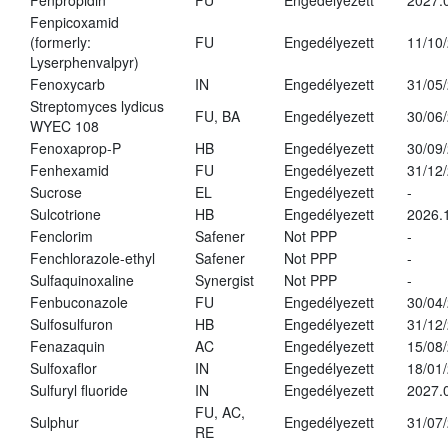
Fenpropidin
FU
Engedélyezett
2027.
Fenpicoxamid
(formerly:
FU
Engedélyezett
11/10
Lyserphenvalpyr)
Fenoxycarb
IN
Engedélyezett
31/05
Streptomyces lydicus
FU, BA
Engedélyezett
30/06
WYEC 108
Fenoxaprop-P
HB
Engedélyezett
30/09
Fenhexamid
FU
Engedélyezett
31/12
Sucrose
EL
Engedélyezett
-
Sulcotrione
HB
Engedélyezett
2026.
Fenclorim
Safener
Not PPP
-
Fenchlorazole-ethyl
Safener
Not PPP
-
Sulfaquinoxaline
Synergist
Not PPP
-
Fenbuconazole
FU
Engedélyezett
30/04
Sulfosulfuron
HB
Engedélyezett
31/12
Fenazaquin
AC
Engedélyezett
15/08
Sulfoxaflor
IN
Engedélyezett
18/01
Sulfuryl fluoride
IN
Engedélyezett
2027.
FU, AC,
Sulphur
Engedélyezett
31/07
RE