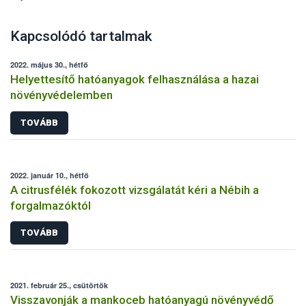
Kapcsolódó tartalmak
2022. május 30., hétfő
Helyettesítő hatóanyagok felhasználása a hazai
növényvédelemben
TOVÁBB
2022. január 10., hétfő
A citrusfélék fokozott vizsgálatát kéri a Nébih a
forgalmazóktól
TOVÁBB
2021. február 25., csütörtök
Visszavonják a mankoceb hatóanyagú növényvédő