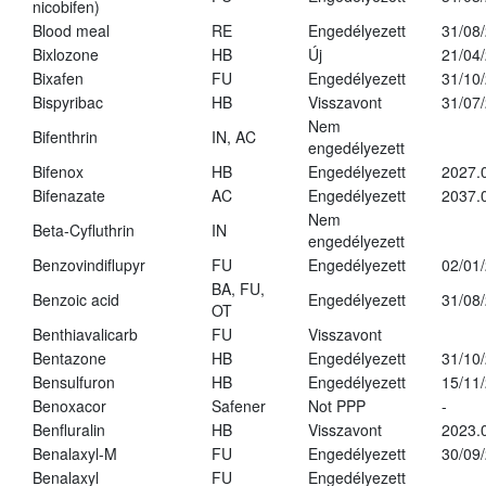
nicobifen)
Blood meal
RE
Engedélyezett
31/08
Bixlozone
HB
Új
21/04
Bixafen
FU
Engedélyezett
31/10
Bispyribac
HB
Visszavont
31/07
Nem
Bifenthrin
IN, AC
engedélyezett
Bifenox
HB
Engedélyezett
2027.
Bifenazate
AC
Engedélyezett
2037.
Nem
Beta-Cyfluthrin
IN
engedélyezett
Benzovindiflupyr
FU
Engedélyezett
02/01
BA, FU,
Benzoic acid
Engedélyezett
31/08
OT
Benthiavalicarb
FU
Visszavont
Bentazone
HB
Engedélyezett
31/10
Bensulfuron
HB
Engedélyezett
15/11
Benoxacor
Safener
Not PPP
-
Benfluralin
HB
Visszavont
2023.
Benalaxyl-M
FU
Engedélyezett
30/09
Benalaxyl
FU
Engedélyezett