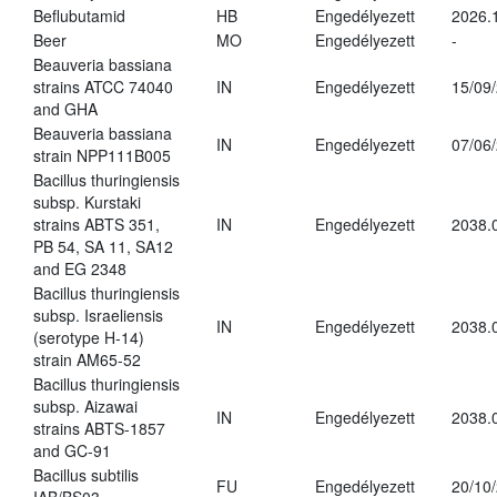
Beflubutamid
HB
Engedélyezett
2026.
Beer
MO
Engedélyezett
-
Beauveria bassiana
strains ATCC 74040
IN
Engedélyezett
15/09
and GHA
Beauveria bassiana
IN
Engedélyezett
07/06
strain NPP111B005
Bacillus thuringiensis
subsp. Kurstaki
strains ABTS 351,
IN
Engedélyezett
2038.
PB 54, SA 11, SA12
and EG 2348
Bacillus thuringiensis
subsp. Israeliensis
IN
Engedélyezett
2038.
(serotype H-14)
strain AM65-52
Bacillus thuringiensis
subsp. Aizawai
IN
Engedélyezett
2038.
strains ABTS-1857
and GC-91
Bacillus subtilis
FU
Engedélyezett
20/10