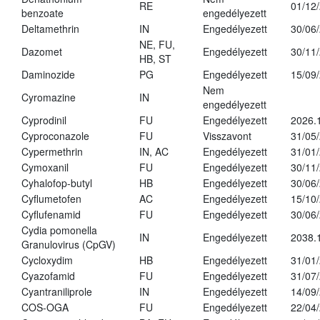
RE
01/12
benzoate
engedélyezett
Deltamethrin
IN
Engedélyezett
30/06
NE, FU,
Dazomet
Engedélyezett
30/11
HB, ST
Daminozide
PG
Engedélyezett
15/09
Nem
Cyromazine
IN
engedélyezett
Cyprodinil
FU
Engedélyezett
2026.
Cyproconazole
FU
Visszavont
31/05
Cypermethrin
IN, AC
Engedélyezett
31/01
Cymoxanil
FU
Engedélyezett
30/11
Cyhalofop-butyl
HB
Engedélyezett
30/06
Cyflumetofen
AC
Engedélyezett
15/10
Cyflufenamid
FU
Engedélyezett
30/06
Cydia pomonella
IN
Engedélyezett
2038.
Granulovirus (CpGV)
Cycloxydim
HB
Engedélyezett
31/01
Cyazofamid
FU
Engedélyezett
31/07
Cyantraniliprole
IN
Engedélyezett
14/09
COS-OGA
FU
Engedélyezett
22/04