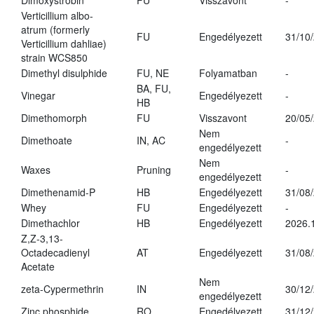
Dimoxystrobin
FU
Visszavont
-
Verticillium albo-
atrum (formerly
FU
Engedélyezett
31/10
Verticillium dahliae)
strain WCS850
Dimethyl disulphide
FU, NE
Folyamatban
-
BA, FU,
Vinegar
Engedélyezett
-
HB
Dimethomorph
FU
Visszavont
20/05
Nem
Dimethoate
IN, AC
-
engedélyezett
Nem
Waxes
Pruning
-
engedélyezett
Dimethenamid-P
HB
Engedélyezett
31/08
Whey
FU
Engedélyezett
-
Dimethachlor
HB
Engedélyezett
2026.
Z,Z-3,13-
Octadecadienyl
AT
Engedélyezett
31/08
Acetate
Nem
zeta-Cypermethrin
IN
30/12
engedélyezett
Zinc phosphide
RO
Engedélyezett
31/12