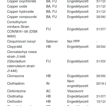
Copper oxychloride
BA, FU
Engedélyezett
31/12
Copper oxide
BA, FU
Engedélyezett
31/12
Copper hydroxide
BA, FU
Engedélyezett
31/12
Copper compounds
BA, FU
Engedélyezett
30/06
Coniothyrium
minitans Strain
FU
Engedélyezett
31/07
CON/M/91-08 (DSM
9660)
Cloquintocet mexyl
Safener
Not PPP
-
Clopyralid
HB
Engedélyezett
30/04
Clonostachys rosea
strain J1446
(Gliocladium
FU
Engedélyezett
31/03
catenulatum strain
J1446)
Clomazone
HB
Engedélyezett
30/09
Nem
Clothiadinin
IN
2019.
engedélyezett
Clofentezine
AC
Visszavont
Clodinafop
HB
Engedélyezett
31/07
Clethodim
HB
Engedélyezett
15/12