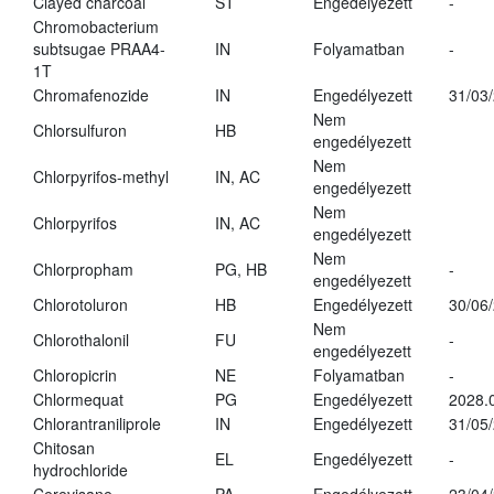
Clayed charcoal
ST
Engedélyezett
-
Chromobacterium
subtsugae PRAA4-
IN
Folyamatban
-
1T
Chromafenozide
IN
Engedélyezett
31/03
Nem
Chlorsulfuron
HB
engedélyezett
Nem
Chlorpyrifos-methyl
IN, AC
engedélyezett
Nem
Chlorpyrifos
IN, AC
engedélyezett
Nem
Chlorpropham
PG, HB
-
engedélyezett
Chlorotoluron
HB
Engedélyezett
30/06
Nem
Chlorothalonil
FU
-
engedélyezett
Chloropicrin
NE
Folyamatban
-
Chlormequat
PG
Engedélyezett
2028.
Chlorantraniliprole
IN
Engedélyezett
31/05
Chitosan
EL
Engedélyezett
-
hydrochloride