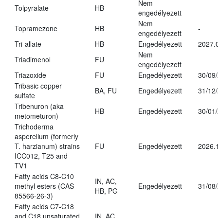
Nem
Tolpyralate
HB
-
engedélyezett
Nem
Topramezone
HB
-
engedélyezett
Tri-allate
HB
Engedélyezett
2027.
Nem
Triadimenol
FU
engedélyezett
Triazoxide
FU
Engedélyezett
30/09
Tribasic copper
BA, FU
Engedélyezett
31/12
sulfate
Tribenuron (aka
HB
Engedélyezett
30/01
metometuron)
Trichoderma
asperellum (formerly
T. harzianum) strains
FU
Engedélyezett
2026.
ICC012, T25 and
TV1
Fatty acids C8-C10
IN, AC,
methyl esters (CAS
Engedélyezett
31/08
HB, PG
85566-26-3)
Fatty acids C7-C18
and C18 unsaturated
IN, AC,