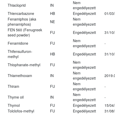
Nem
Thiacloprid
IN
engedélyezett
Thiencarbazone
HB
Engedélyezett
01/03
Fenamiphos (aka
Nem
NE
phenamiphos)
engedélyezett
FEN 560 (Fenugreek
FU
Engedélyezett
31/10
seed powder)
Nem
Fenamidone
FU
-
engedélyezett
Thifensulfuron-
HB
Engedélyezett
31/10
methyl
Nem
Thiophanate-methyl
FU
engedélyezett
Nem
Thiamethoxam
IN
2019.
engedélyezett
Nem
Thiram
FU
-
engedélyezett
Nem
Thyme oil
IN
-
engedélyezett
Thymol
FU
Engedélyezett
15/04
Tolclofos-methyl
FU
Engedélyezett
31/08