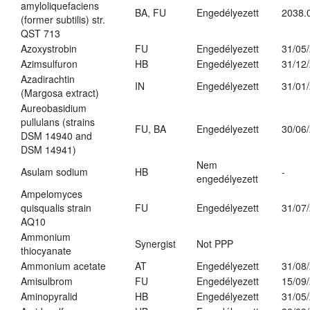
amyloliquefaciens
BA, FU
Engedélyezett
2038.
(former subtilis) str.
QST 713
Azoxystrobin
FU
Engedélyezett
31/05
Azimsulfuron
HB
Engedélyezett
31/12
Azadirachtin
IN
Engedélyezett
31/01
(Margosa extract)
Aureobasidium
pullulans (strains
FU, BA
Engedélyezett
30/06
DSM 14940 and
DSM 14941)
Nem
Asulam sodium
HB
-
engedélyezett
Ampelomyces
quisqualis strain
FU
Engedélyezett
31/07
AQ10
Ammonium
Synergist
Not PPP
thiocyanate
Ammonium acetate
AT
Engedélyezett
31/08
Amisulbrom
FU
Engedélyezett
15/09
Aminopyralid
HB
Engedélyezett
31/05