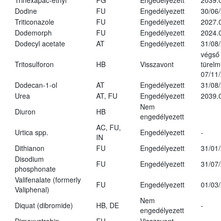
Trinexapac-ethyl
PG
Engedélyezett
2039.
Dodine
FU
Engedélyezett
30/06
Triticonazole
FU
Engedélyezett
2027.
Dodemorph
FU
Engedélyezett
2024.
Dodecyl acetate
AT
Engedélyezett
31/08
végső
Tritosulforon
HB
Visszavont
türelmi
07/11
Dodecan-1-ol
AT
Engedélyezett
31/08
Urea
AT, FU
Engedélyezett
2039.
Nem
Diuron
HB
engedélyezett
AC, FU,
Urtica spp.
Engedélyezett
-
IN
Dithianon
FU
Engedélyezett
31/01
Disodium
FU
Engedélyezett
31/07
phosphonate
Valifenalate (formerly
FU
Engedélyezett
01/03
Valiphenal)
Nem
Diquat (dibromide)
HB, DE
-
engedélyezett