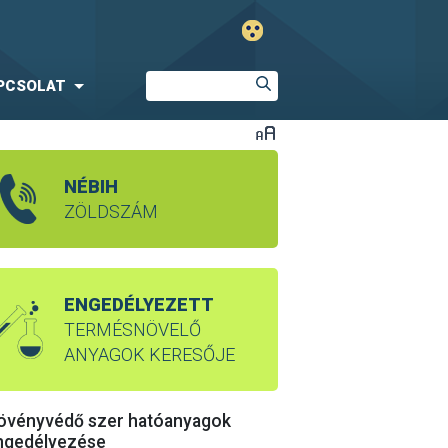
PCSOLAT
NÉBIH
ZÖLDSZÁM
ENGEDÉLYEZETT
TERMÉSNÖVELŐ
ANYAGOK KERESŐJE
övényvédő szer hatóanyagok
ngedélyezése