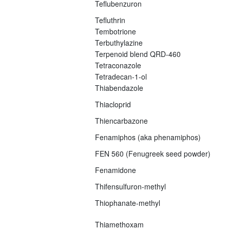
Teflubenzuron
Tefluthrin
Tembotrione
Terbuthylazine
Terpenoid blend QRD-460
Tetraconazole
Tetradecan-1-ol
Thiabendazole
Thiacloprid
Thiencarbazone
Fenamiphos (aka phenamiphos)
FEN 560 (Fenugreek seed powder)
Fenamidone
Thifensulfuron-methyl
Thiophanate-methyl
Thiamethoxam