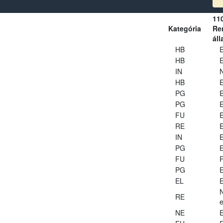
11
Kategória
Ren
áll
HB
E
HB
E
IN
HB
E
PG
E
PG
E
FU
E
RE
E
IN
E
PG
E
FU
PG
E
EL
E
RE
e
NE
E