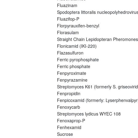
Fluazinam
Spodoptera littoralis nucleopolyhedroviru
Fluazifop-P
Florpyrauxifen-benzyl
Florasulam
Straight Chain Lepidopteran Pheromones
Flonicamid (IKI-220)
Flazasulfuron
Ferric pyrophosphate
Ferric phosphate
Fenpyroximate
Fenpyrazamine
Streptomyces K61 (formerly S. griseovirid
Fenpropidin
Fenpicoxamid (formerly: Lyserphenvalpyr
Fenoxycarb
Streptomyces lydicus WYEC 108
Fenoxaprop-P
Fenhexamid
Sucrose