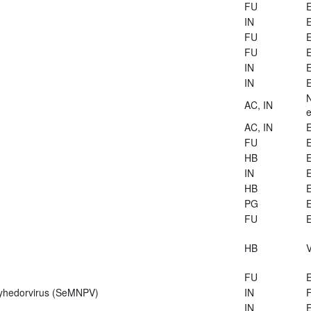
FU
E
IN
E
FU
E
FU
E
IN
E
IN
E
AC, IN
e
AC, IN
E
FU
E
HB
E
IN
E
HB
E
PG
E
FU
E
HB
V
FU
E
lyhedorvirus (SeMNPV)
IN
IN
E