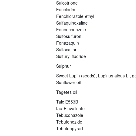
Sulcotrione
Fenclorim
Fenchlorazole-ethyl
Sulfaquinoxaline
Fenbuconazole
Sulfosulfuron
Fenazaquin
Sulfoxaflor
Sulfuryl fluoride
Sulphur
Sweet Lupin (seeds), Lupinus albus L., ge
Sunflower oil
Tagetes oil
Talc E553B
tau-Fluvalinate
Tebuconazole
Tebufenozide
Tebufenpyrad