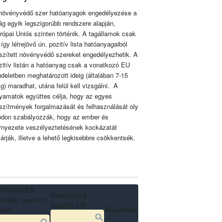
növényvédő szer hatóanyagok engedélyezése a
lág egyik legszigorúbb rendszere alapján,
rópai Uniós szinten történik. A tagállamok csak
 így létrejövő ún. pozitív lista hatóanyagaiból
szített növényvédő szereket engedélyezhetik. A
zitív listán a hatóanyag csak a vonatkozó EU
ndeletben meghatározott ideig (általában 7-15
ig) maradhat, utána felül kell vizsgálni. A
lyamatok együttes célja, hogy az egyes
szítmények forgalmazását és felhasználását oly
don szabályozzák, hogy az ember és
rnyezete veszélyeztetésének kockázatát
zárják, illetve a lehető legkisebbre csökkentsék.
07/2009 EK
Hatóanyag
delet szerinti
lejárati idő
apot
Részletek