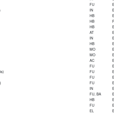
FU
E
s
IN
E
HB
E
HB
HB
E
AT
E
IN
E
HB
E
MO
E
MO
E
AC
E
FU
E
is)
FU
E
FU
E
)
FU
E
IN
E
FU, BA
E
HB
E
FU
E
EL
E