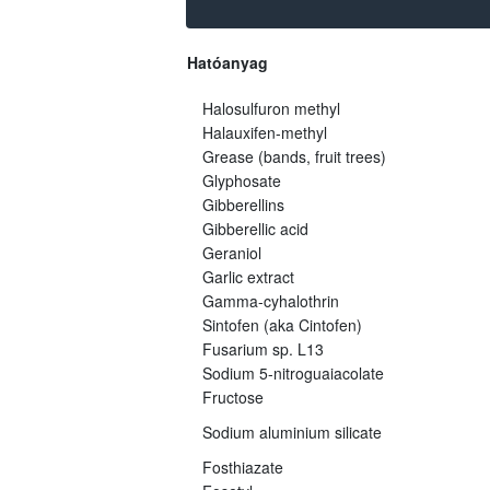
Hatóanyag
Halosulfuron methyl
Halauxifen-methyl
Grease (bands, fruit trees)
Glyphosate
Gibberellins
Gibberellic acid
Geraniol
Garlic extract
Gamma-cyhalothrin
Sintofen (aka Cintofen)
Fusarium sp. L13
Sodium 5-nitroguaiacolate
Fructose
Sodium aluminium silicate
Fosthiazate