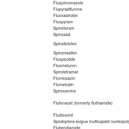
Fluquinconazole
Flupyradifurone
Fluoxastrobin
Fluopyram
Spinetoram
Spinosad
Spirodiclofen
Spiromesifen
Fluopicolide
Fluometuron
Spirotetramat
Flumioxazin
Flumetralin
Spiroxamine
Flufenacet (formerly fluthiamide)
Fludioxonil
Spodoptera exigua multicapsid nucleopo
Flubendiamide