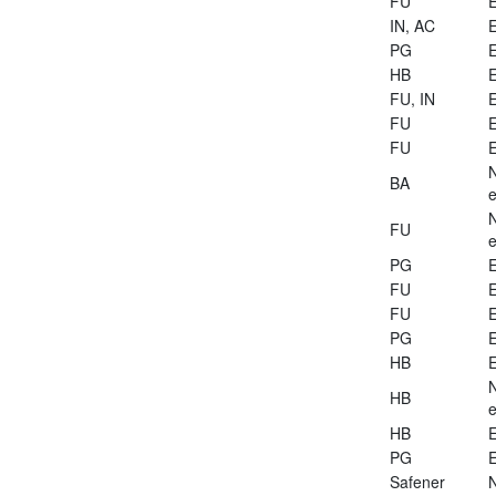
FU
E
IN, AC
E
PG
E
HB
E
FU, IN
E
FU
E
FU
E
BA
e
FU
e
PG
E
FU
E
FU
E
PG
E
HB
E
HB
e
HB
E
PG
E
Safener