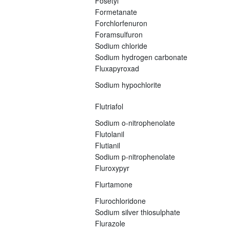
Fosetyl
Formetanate
Forchlorfenuron
Foramsulfuron
Sodium chloride
Sodium hydrogen carbonate
Fluxapyroxad
Sodium hypochlorite
Flutriafol
Sodium o-nitrophenolate
Flutolanil
Flutianil
Sodium p-nitrophenolate
Fluroxypyr
Flurtamone
Flurochloridone
Sodium silver thiosulphate
Flurazole