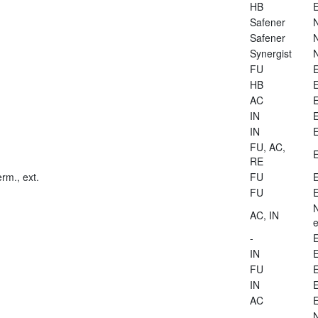
HB
E
Safener
Safener
Synergist
FU
E
HB
E
AC
E
IN
E
IN
E
FU, AC,
E
RE
rm., ext.
FU
E
FU
E
AC, IN
e
-
E
IN
E
FU
E
IN
E
AC
E