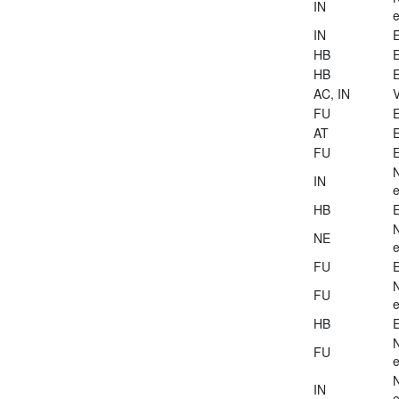
IN
e
IN
E
HB
E
HB
E
AC, IN
V
FU
E
AT
E
FU
E
IN
e
HB
E
NE
e
FU
E
FU
e
HB
E
FU
e
IN
e