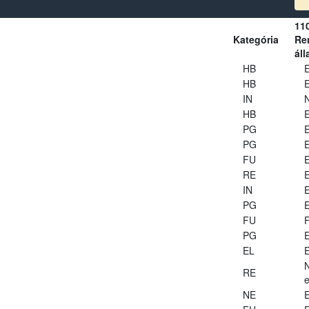
11
Kategória
Ren
áll
HB
E
HB
E
IN
HB
E
PG
E
PG
E
FU
E
RE
E
IN
E
PG
E
FU
PG
E
EL
E
RE
e
NE
E