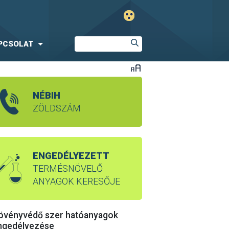
PCSOLAT
NÉBIH
ZÖLDSZÁM
ENGEDÉLYEZETT
TERMÉSNÖVELŐ
ANYAGOK KERESŐJE
övényvédő szer hatóanyagok
ngedélyezése