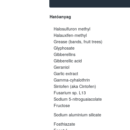
Hatóanyag
Halosulfuron methyl
Halauxifen-methyl
Grease (bands, fruit trees)
Glyphosate
Gibberellins
Gibberellic acid
Geraniol
Garlic extract
Gamma-cyhalothrin
Sintofen (aka Cintofen)
Fusarium sp. L13
Sodium 5-nitroguaiacolate
Fructose
Sodium aluminium silicate
Fosthiazate