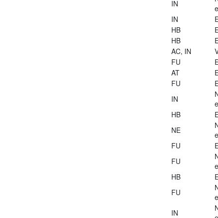
IN
e
IN
E
HB
E
HB
E
AC, IN
V
FU
E
AT
E
FU
E
IN
e
HB
E
NE
e
FU
E
FU
e
HB
E
FU
e
IN
e