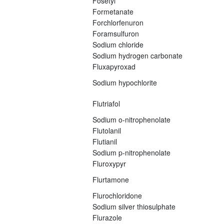
Fosetyl
Formetanate
Forchlorfenuron
Foramsulfuron
Sodium chloride
Sodium hydrogen carbonate
Fluxapyroxad
Sodium hypochlorite
Flutriafol
Sodium o-nitrophenolate
Flutolanil
Flutianil
Sodium p-nitrophenolate
Fluroxypyr
Flurtamone
Flurochloridone
Sodium silver thiosulphate
Flurazole