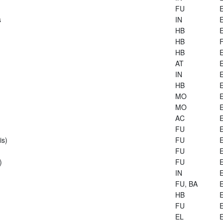
FU
E
s
IN
E
HB
E
HB
HB
E
AT
E
IN
E
HB
E
MO
E
MO
E
AC
E
FU
E
is)
FU
E
FU
E
)
FU
E
IN
E
FU, BA
E
HB
E
FU
E
EL
E