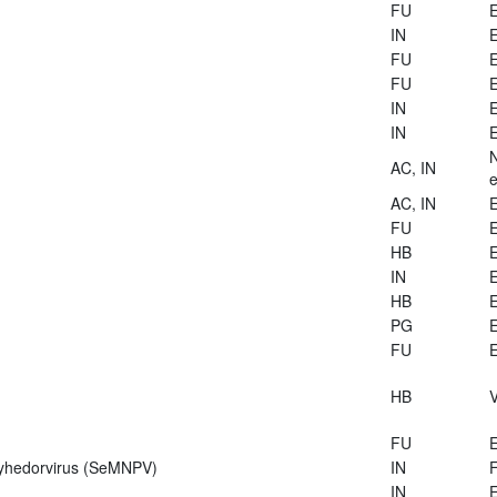
FU
E
IN
E
FU
E
FU
E
IN
E
IN
E
AC, IN
e
AC, IN
E
FU
E
HB
E
IN
E
HB
E
PG
E
FU
E
HB
V
FU
E
lyhedorvirus (SeMNPV)
IN
IN
E