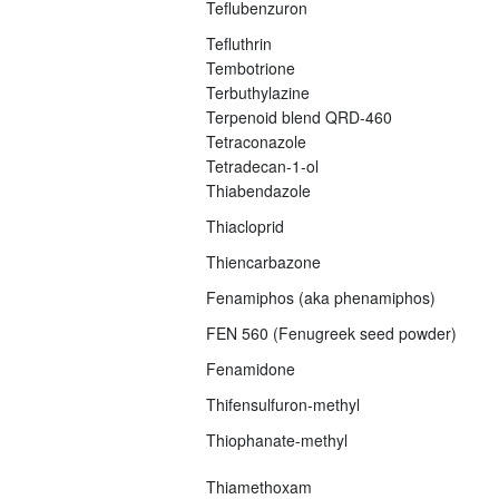
Teflubenzuron
Tefluthrin
Tembotrione
Terbuthylazine
Terpenoid blend QRD-460
Tetraconazole
Tetradecan-1-ol
Thiabendazole
Thiacloprid
Thiencarbazone
Fenamiphos (aka phenamiphos)
FEN 560 (Fenugreek seed powder)
Fenamidone
Thifensulfuron-methyl
Thiophanate-methyl
Thiamethoxam