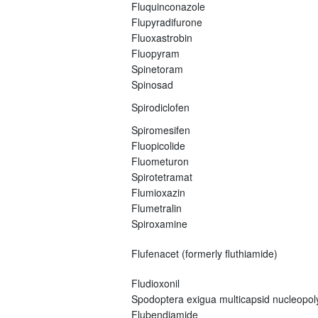
Fluquinconazole
Flupyradifurone
Fluoxastrobin
Fluopyram
Spinetoram
Spinosad
Spirodiclofen
Spiromesifen
Fluopicolide
Fluometuron
Spirotetramat
Flumioxazin
Flumetralin
Spiroxamine
Flufenacet (formerly fluthiamide)
Fludioxonil
Spodoptera exigua multicapsid nucleopo
Flubendiamide