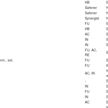
HB
E
Safener
Safener
Synergist
FU
E
HB
E
AC
E
IN
E
IN
E
FU, AC,
E
RE
rm., ext.
FU
E
FU
E
AC, IN
e
-
E
IN
E
FU
E
IN
E
AC
E