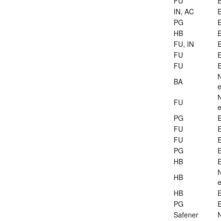
FU
E
IN, AC
E
PG
E
HB
E
FU, IN
E
FU
E
FU
E
BA
e
FU
e
PG
E
FU
E
FU
E
PG
E
HB
E
HB
e
HB
E
PG
E
Safener