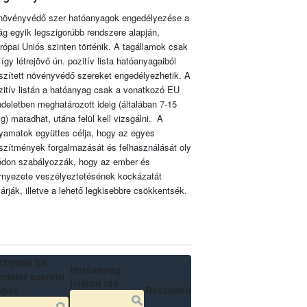
növényvédő szer hatóanyagok engedélyezése a
lág egyik legszigorúbb rendszere alapján,
rópai Uniós szinten történik. A tagállamok csak
 így létrejövő ún. pozitív lista hatóanyagaiból
szített növényvédő szereket engedélyezhetik. A
zitív listán a hatóanyag csak a vonatkozó EU
ndeletben meghatározott ideig (általában 7-15
ig) maradhat, utána felül kell vizsgálni. A
lyamatok együttes célja, hogy az egyes
szítmények forgalmazását és felhasználását oly
don szabályozzák, hogy az ember és
rnyezete veszélyeztetésének kockázatát
zárják, illetve a lehető legkisebbre csökkentsék.
07/2009 EK
Hatóanyag
delet szerinti
lejárati idő
apot
Részletek