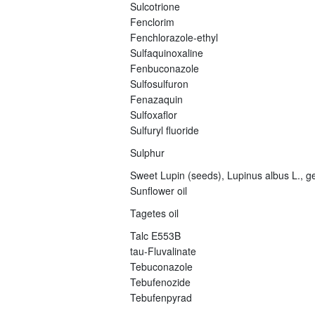
Sulcotrione
Fenclorim
Fenchlorazole-ethyl
Sulfaquinoxaline
Fenbuconazole
Sulfosulfuron
Fenazaquin
Sulfoxaflor
Sulfuryl fluoride
Sulphur
Sweet Lupin (seeds), Lupinus albus L., ge
Sunflower oil
Tagetes oil
Talc E553B
tau-Fluvalinate
Tebuconazole
Tebufenozide
Tebufenpyrad