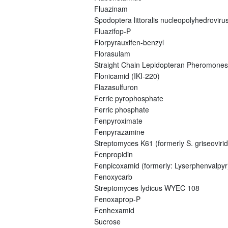
Fluazinam
Spodoptera littoralis nucleopolyhedroviru
Fluazifop-P
Florpyrauxifen-benzyl
Florasulam
Straight Chain Lepidopteran Pheromones
Flonicamid (IKI-220)
Flazasulfuron
Ferric pyrophosphate
Ferric phosphate
Fenpyroximate
Fenpyrazamine
Streptomyces K61 (formerly S. griseovirid
Fenpropidin
Fenpicoxamid (formerly: Lyserphenvalpyr
Fenoxycarb
Streptomyces lydicus WYEC 108
Fenoxaprop-P
Fenhexamid
Sucrose