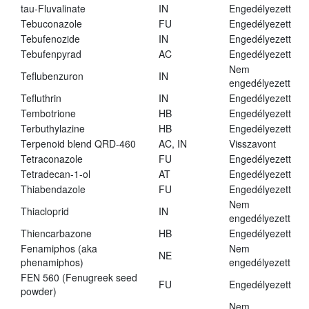
tau-Fluvalinate
IN
Engedélyezett
Tebuconazole
FU
Engedélyezett
Tebufenozide
IN
Engedélyezett
Tebufenpyrad
AC
Engedélyezett
Nem
Teflubenzuron
IN
engedélyezett
Tefluthrin
IN
Engedélyezett
Tembotrione
HB
Engedélyezett
Terbuthylazine
HB
Engedélyezett
Terpenoid blend QRD-460
AC, IN
Visszavont
Tetraconazole
FU
Engedélyezett
Tetradecan-1-ol
AT
Engedélyezett
Thiabendazole
FU
Engedélyezett
Nem
Thiacloprid
IN
engedélyezett
Thiencarbazone
HB
Engedélyezett
Fenamiphos (aka
Nem
NE
phenamiphos)
engedélyezett
FEN 560 (Fenugreek seed
FU
Engedélyezett
powder)
Nem