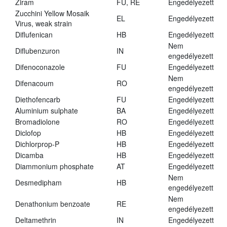
Ziram
FU, RE
Engedélyezett
Zucchini Yellow Mosaik
EL
Engedélyezett
Virus, weak strain
Diflufenican
HB
Engedélyezett
Nem
Diflubenzuron
IN
engedélyezett
Difenoconazole
FU
Engedélyezett
Nem
Difenacoum
RO
engedélyezett
Diethofencarb
FU
Engedélyezett
Aluminium sulphate
BA
Engedélyezett
Bromadiolone
RO
Engedélyezett
Diclofop
HB
Engedélyezett
Dichlorprop-P
HB
Engedélyezett
Dicamba
HB
Engedélyezett
Diammonium phosphate
AT
Engedélyezett
Nem
Desmedipham
HB
engedélyezett
Nem
Denathonium benzoate
RE
engedélyezett
Deltamethrin
IN
Engedélyezett