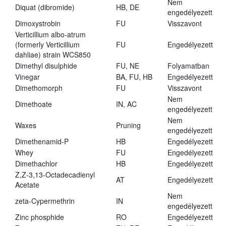
Nem
Diquat (dibromide)
HB, DE
engedélyezett
Dimoxystrobin
FU
Visszavont
Verticillium albo-atrum
(formerly Verticillium
FU
Engedélyezett
dahliae) strain WCS850
Dimethyl disulphide
FU, NE
Folyamatban
Vinegar
BA, FU, HB
Engedélyezett
Dimethomorph
FU
Visszavont
Nem
Dimethoate
IN, AC
engedélyezett
Nem
Waxes
Pruning
engedélyezett
Dimethenamid-P
HB
Engedélyezett
Whey
FU
Engedélyezett
Dimethachlor
HB
Engedélyezett
Z,Z-3,13-Octadecadienyl
AT
Engedélyezett
Acetate
Nem
zeta-Cypermethrin
IN
engedélyezett
Zinc phosphide
RO
Engedélyezett