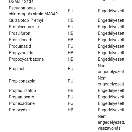
DSMZ 13134
Pseudomonas
FU
Engedélyezett
chlororaphis strain MA342
Quizalofop-P-ethyl
HB
Engedélyezett
Prothioconazole
FU
Engedélyezett
Prosulfuron
HB
Engedélyezett
Prosulfocarb
HB
Engedélyezett
Proquinazid
FU
Engedélyezett
Propyzamide
HB
Engedélyezett
Propoxycarbazone
HB
Engedélyezett
Nem
Propineb
FU
engedélyezett
Nem
Propiconazole
FU
engedélyezett
Propaquizafop
HB
Engedélyezett
Propamocarb
FU
Engedélyezett
Prohexadione
PG
Engedélyezett
Profoxydim
HB
Engedélyezett
Nem
engedélyezett,
visszavonás