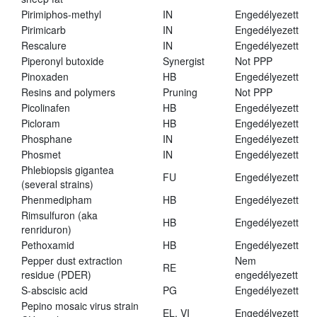
Pirimiphos-methyl
IN
Engedélyezett
Pirimicarb
IN
Engedélyezett
Rescalure
IN
Engedélyezett
Piperonyl butoxide
Synergist
Not PPP
Pinoxaden
HB
Engedélyezett
Resins and polymers
Pruning
Not PPP
Picolinafen
HB
Engedélyezett
Picloram
HB
Engedélyezett
Phosphane
IN
Engedélyezett
Phosmet
IN
Engedélyezett
Phlebiopsis gigantea
FU
Engedélyezett
(several strains)
Phenmedipham
HB
Engedélyezett
Rimsulfuron (aka
HB
Engedélyezett
renriduron)
Pethoxamid
HB
Engedélyezett
Pepper dust extraction
Nem
RE
residue (PDER)
engedélyezett
S-abscisic acid
PG
Engedélyezett
Pepino mosaic virus strain
EL, VI
Engedélyezett