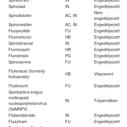
Spinetoram
IN
Engedélyezett
Spinosad
IN
Engedélyezett
Nem
Spirodiclofen
AC, IN
engedélyezett
Spiromesifen
AC, IN
Engedélyezett
Fluopicolide
FU
Engedélyezett
Fluometuron
HB
Engedélyezett
Spirotetramat
IN
Engedélyezett
Flumioxazin
HB
Engedélyezett
Flumetralin
PG
Engedélyezett
Spiroxamine
FU
Engedélyezett
Flufenacet (formerly
HB
Visszavont
fluthiamide)
Fludioxonil
FU
Engedélyezett
Spodoptera exigua
multicapsid
IN
Folyamatban
nucleopolyhedorvirus
(SeMNPV)
Flubendiamide
IN
Engedélyezett
Fluazinam
FU
Engedélyezett