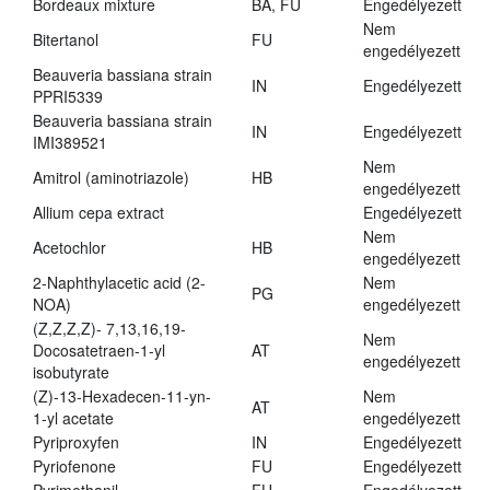
Bordeaux mixture
BA, FU
Engedélyezett
Nem
Bitertanol
FU
engedélyezett
Beauveria bassiana strain
IN
Engedélyezett
PPRI5339
Beauveria bassiana strain
IN
Engedélyezett
IMI389521
Nem
Amitrol (aminotriazole)
HB
engedélyezett
Allium cepa extract
Engedélyezett
Nem
Acetochlor
HB
engedélyezett
2-Naphthylacetic acid (2-
Nem
PG
NOA)
engedélyezett
(Z,Z,Z,Z)- 7,13,16,19-
Nem
Docosatetraen-1-yl
AT
engedélyezett
isobutyrate
(Z)-13-Hexadecen-11-yn-
Nem
AT
1-yl acetate
engedélyezett
Pyriproxyfen
IN
Engedélyezett
Pyriofenone
FU
Engedélyezett