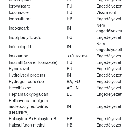
Iprovalicarb
FU
Engedélyezett
Ipconazole
FU
Visszavont
Iodosulfuron
HB
Engedélyezett
Nem
Indoxacarb
IN
engedélyezett
Indolylbutyric acid
PG
Engedélyezett
Nem
Imidacloprid
IN
engedélyezett
Imazamox
31/10/2024
Engedélyezett
Imazalil (aka enilconazole)
FU
Engedélyezett
Hymexazol
FU
Engedélyezett
Hydrolysed proteins
IN
Engedélyezett
Hydrogen peroxide
BA, FU
Engedélyezett
Hexythiazox
AC, IN
Engedélyezett
Heptamaloxyloglucan
EL
Engedélyezett
Helicoverpa armigera
nucleopolyhedrovirus
IN
Engedélyezett
(HearNPV)
Haloxyfop-P (Haloxyfop-R)
HB
Engedélyezett
Halosulfuron methyl
HB
Engedélyezett