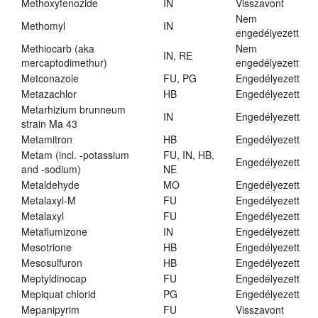
Methoxyfenozide
IN
Visszavont
Nem
Methomyl
IN
engedélyezett
Methiocarb (aka
Nem
IN, RE
mercaptodimethur)
engedélyezett
Metconazole
FU, PG
Engedélyezett
Metazachlor
HB
Engedélyezett
Metarhizium brunneum
IN
Engedélyezett
strain Ma 43
Metamitron
HB
Engedélyezett
Metam (incl. -potassium
FU, IN, HB,
Engedélyezett
and -sodium)
NE
Metaldehyde
MO
Engedélyezett
Metalaxyl-M
FU
Engedélyezett
Metalaxyl
FU
Engedélyezett
Metaflumizone
IN
Engedélyezett
Mesotrione
HB
Engedélyezett
Mesosulfuron
HB
Engedélyezett
Meptyldinocap
FU
Engedélyezett
Mepiquat chlorid
PG
Engedélyezett
Mepanipyrim
FU
Visszavont