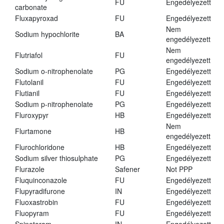
FU
Engedélyezett
carbonate
Fluxapyroxad
FU
Engedélyezett
Nem
Sodium hypochlorite
BA
engedélyezett
Nem
Flutriafol
FU
engedélyezett
Sodium o-nitrophenolate
PG
Engedélyezett
Flutolanil
FU
Engedélyezett
Flutianil
FU
Engedélyezett
Sodium p-nitrophenolate
PG
Engedélyezett
Fluroxypyr
HB
Engedélyezett
Nem
Flurtamone
HB
engedélyezett
Flurochloridone
HB
Engedélyezett
Sodium silver thiosulphate
PG
Engedélyezett
Flurazole
Safener
Not PPP
Fluquinconazole
FU
Engedélyezett
Flupyradifurone
IN
Engedélyezett
Fluoxastrobin
FU
Engedélyezett
Fluopyram
FU
Engedélyezett