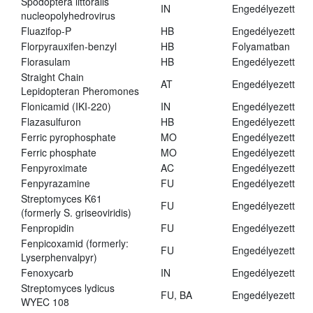
Spodoptera littoralis
IN
Engedélyezett
nucleopolyhedrovirus
Fluazifop-P
HB
Engedélyezett
Florpyrauxifen-benzyl
HB
Folyamatban
Florasulam
HB
Engedélyezett
Straight Chain
AT
Engedélyezett
Lepidopteran Pheromones
Flonicamid (IKI-220)
IN
Engedélyezett
Flazasulfuron
HB
Engedélyezett
Ferric pyrophosphate
MO
Engedélyezett
Ferric phosphate
MO
Engedélyezett
Fenpyroximate
AC
Engedélyezett
Fenpyrazamine
FU
Engedélyezett
Streptomyces K61
FU
Engedélyezett
(formerly S. griseoviridis)
Fenpropidin
FU
Engedélyezett
Fenpicoxamid (formerly:
FU
Engedélyezett
Lyserphenvalpyr)
Fenoxycarb
IN
Engedélyezett
Streptomyces lydicus
FU, BA
Engedélyezett
WYEC 108