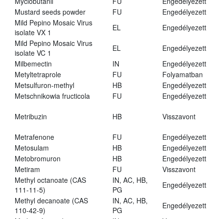
Myclobutanil
FU
Engedélyezett
Mustard seeds powder
FU
Engedélyezett
Mild Pepino Mosaic Virus
EL
Engedélyezett
isolate VX 1
Mild Pepino Mosaic Virus
EL
Engedélyezett
isolate VC 1
Milbemectin
IN
Engedélyezett
Metyltetraprole
FU
Folyamatban
Metsulfuron-methyl
HB
Engedélyezett
Metschnikowia fructicola
FU
Engedélyezett
Metribuzin
HB
Visszavont
Metrafenone
FU
Engedélyezett
Metosulam
HB
Engedélyezett
Metobromuron
HB
Engedélyezett
Metiram
FU
Visszavont
Methyl octanoate (CAS
IN, AC, HB,
Engedélyezett
111-11-5)
PG
Methyl decanoate (CAS
IN, AC, HB,
Engedélyezett
110-42-9)
PG