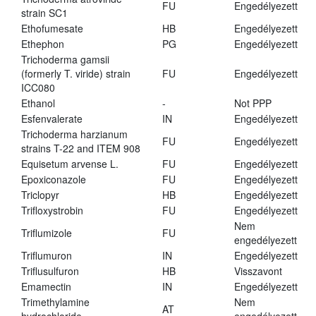
FU
Engedélyezett
strain SC1
Ethofumesate
HB
Engedélyezett
Ethephon
PG
Engedélyezett
Trichoderma gamsii
(formerly T. viride) strain
FU
Engedélyezett
ICC080
Ethanol
-
Not PPP
Esfenvalerate
IN
Engedélyezett
Trichoderma harzianum
FU
Engedélyezett
strains T-22 and ITEM 908
Equisetum arvense L.
FU
Engedélyezett
Epoxiconazole
FU
Engedélyezett
Triclopyr
HB
Engedélyezett
Trifloxystrobin
FU
Engedélyezett
Nem
Triflumizole
FU
engedélyezett
Triflumuron
IN
Engedélyezett
Triflusulfuron
HB
Visszavont
Emamectin
IN
Engedélyezett
Trimethylamine
Nem
AT