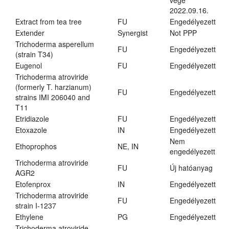
vége
2022.09.16.
Extract from tea tree
FU
Engedélyezett
Extender
Synergist
Not PPP
Trichoderma asperellum
FU
Engedélyezett
(strain T34)
Eugenol
FU
Engedélyezett
Trichoderma atroviride
(formerly T. harzianum)
FU
Engedélyezett
strains IMI 206040 and
T11
Etridiazole
FU
Engedélyezett
Etoxazole
IN
Engedélyezett
Nem
Ethoprophos
NE, IN
engedélyezett
Trichoderma atroviride
FU
Új hatóanyag
AGR2
Etofenprox
IN
Engedélyezett
Trichoderma atroviride
FU
Engedélyezett
strain I-1237
Ethylene
PG
Engedélyezett
Trichoderma atroviride