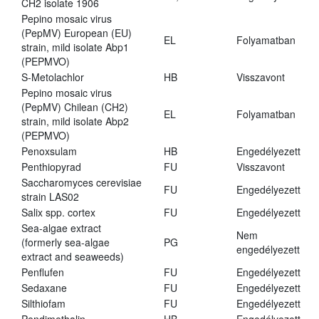
CH2 isolate 1906
Pepino mosaic virus
(PepMV) European (EU)
EL
Folyamatban
strain, mild isolate Abp1
(PEPMVO)
S-Metolachlor
HB
Visszavont
Pepino mosaic virus
(PepMV) Chilean (CH2)
EL
Folyamatban
strain, mild isolate Abp2
(PEPMVO)
Penoxsulam
HB
Engedélyezett
Penthiopyrad
FU
Visszavont
Saccharomyces cerevisiae
FU
Engedélyezett
strain LAS02
Salix spp. cortex
FU
Engedélyezett
Sea-algae extract
Nem
(formerly sea-algae
PG
engedélyezett
extract and seaweeds)
Penflufen
FU
Engedélyezett
Sedaxane
FU
Engedélyezett
Silthiofam
FU
Engedélyezett