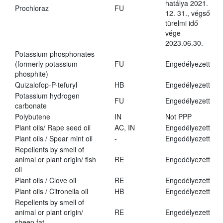
hatálya 2021.
Prochloraz
FU
12. 31., végső
türelmi idő
vége
2023.06.30.
Potassium phosphonates
(formerly potassium
FU
Engedélyezett
phosphite)
Quizalofop-P-tefuryl
HB
Engedélyezett
Potassium hydrogen
FU
Engedélyezett
carbonate
Polybutene
IN
Not PPP
Plant oils/ Rape seed oil
AC, IN
Engedélyezett
Plant oils / Spear mint oil
-
Engedélyezett
Repellents by smell of
animal or plant origin/ fish
RE
Engedélyezett
oil
Plant oils / Clove oil
RE
Engedélyezett
Plant oils / Citronella oil
HB
Engedélyezett
Repellents by smell of
animal or plant origin/
RE
Engedélyezett
sheep fat