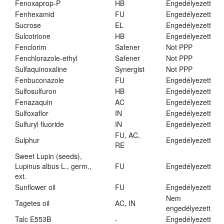
Fenoxaprop-P
HB
Engedélyezett
Fenhexamid
FU
Engedélyezett
Sucrose
EL
Engedélyezett
Sulcotrione
HB
Engedélyezett
Fenclorim
Safener
Not PPP
Fenchlorazole-ethyl
Safener
Not PPP
Sulfaquinoxaline
Synergist
Not PPP
Fenbuconazole
FU
Engedélyezett
Sulfosulfuron
HB
Engedélyezett
Fenazaquin
AC
Engedélyezett
Sulfoxaflor
IN
Engedélyezett
Sulfuryl fluoride
IN
Engedélyezett
FU, AC,
Sulphur
Engedélyezett
RE
Sweet Lupin (seeds),
Lupinus albus L., germ.,
FU
Engedélyezett
ext.
Sunflower oil
FU
Engedélyezett
Nem
Tagetes oil
AC, IN
engedélyezett
Talc E553B
-
Engedélyezett