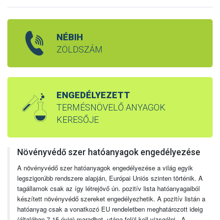
NÉBIH
ZÖLDSZÁM
ENGEDÉLYEZETT
TERMÉSNÖVELŐ ANYAGOK
KERESŐJE
Növényvédő szer hatóanyagok engedélyezése
A növényvédő szer hatóanyagok engedélyezése a világ egyik
legszigorúbb rendszere alapján, Európai Uniós szinten történik. A
tagállamok csak az így létrejövő ún. pozitív lista hatóanyagaiból
készített növényvédő szereket engedélyezhetik. A pozitív listán a
hatóanyag csak a vonatkozó EU rendeletben meghatározott ideig
(általában 7-15 évig) maradhat, utána felül kell vizsgálni. A