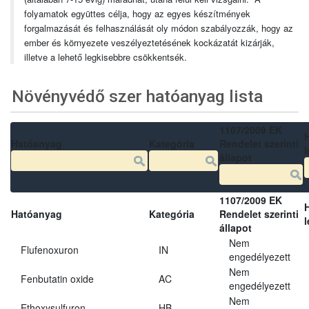
folyamatok együttes célja, hogy az egyes készítmények
forgalmazását és felhasználását oly módon szabályozzák, hogy az
ember és környezete veszélyeztetésének kockázatát kizárják,
illetve a lehető legkisebbre csökkentsék.
Növényvédő szer hatóanyag lista
1107/2009 EK
Hatóanyag
Kategória
Rendelet szerinti
l
állapot
1107/2009 EK
Hatóanyag
Kategória
Rendelet szerinti
l
állapot
Nem
Flufenoxuron
IN
engedélyezett
Nem
Fenbutatin oxide
AC
engedélyezett
Nem
Ethoxysulfuron
HB