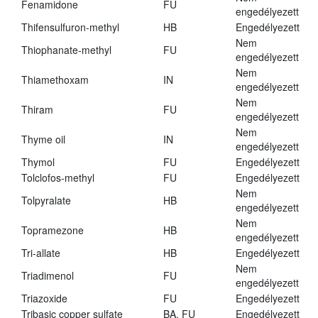
Fenamidone
FU
engedélyezett
Thifensulfuron-methyl
HB
Engedélyezett
Nem
Thiophanate-methyl
FU
engedélyezett
Nem
Thiamethoxam
IN
engedélyezett
Nem
Thiram
FU
engedélyezett
Nem
Thyme oil
IN
engedélyezett
Thymol
FU
Engedélyezett
Tolclofos-methyl
FU
Engedélyezett
Nem
Tolpyralate
HB
engedélyezett
Nem
Topramezone
HB
engedélyezett
Tri-allate
HB
Engedélyezett
Nem
Triadimenol
FU
engedélyezett
Triazoxide
FU
Engedélyezett
Tribasic copper sulfate
BA, FU
Engedélyezett