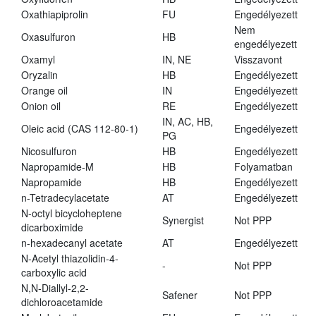
Oxathiapiprolin
FU
Engedélyezett
Nem
Oxasulfuron
HB
engedélyezett
Oxamyl
IN, NE
Visszavont
Oryzalin
HB
Engedélyezett
Orange oil
IN
Engedélyezett
Onion oil
RE
Engedélyezett
IN, AC, HB,
Oleic acid (CAS 112-80-1)
Engedélyezett
PG
Nicosulfuron
HB
Engedélyezett
Napropamide-M
HB
Folyamatban
Napropamide
HB
Engedélyezett
n-Tetradecylacetate
AT
Engedélyezett
N-octyl bicycloheptene
Synergist
Not PPP
dicarboximide
n-hexadecanyl acetate
AT
Engedélyezett
N-Acetyl thiazolidin-4-
-
Not PPP
carboxylic acid
N,N-Diallyl-2,2-
Safener
Not PPP
dichloroacetamide