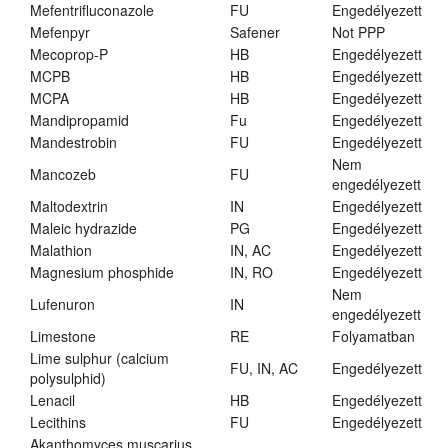
Mefentrifluconazole
FU
Engedélyezett
Mefenpyr
Safener
Not PPP
Mecoprop-P
HB
Engedélyezett
MCPB
HB
Engedélyezett
MCPA
HB
Engedélyezett
Mandipropamid
Fu
Engedélyezett
Mandestrobin
FU
Engedélyezett
Nem
Mancozeb
FU
engedélyezett
Maltodextrin
IN
Engedélyezett
Maleic hydrazide
PG
Engedélyezett
Malathion
IN, AC
Engedélyezett
Magnesium phosphide
IN, RO
Engedélyezett
Nem
Lufenuron
IN
engedélyezett
Limestone
RE
Folyamatban
Lime sulphur (calcium
FU, IN, AC
Engedélyezett
polysulphid)
Lenacil
HB
Engedélyezett
Lecithins
FU
Engedélyezett
Akanthomyces muscarius