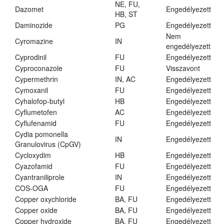
NE, FU,
Dazomet
Engedélyezett
HB, ST
Daminozide
PG
Engedélyezett
Nem
Cyromazine
IN
engedélyezett
Cyprodinil
FU
Engedélyezett
Cyproconazole
FU
Visszavont
Cypermethrin
IN, AC
Engedélyezett
Cymoxanil
FU
Engedélyezett
Cyhalofop-butyl
HB
Engedélyezett
Cyflumetofen
AC
Engedélyezett
Cyflufenamid
FU
Engedélyezett
Cydia pomonella
IN
Engedélyezett
Granulovirus (CpGV)
Cycloxydim
HB
Engedélyezett
Cyazofamid
FU
Engedélyezett
Cyantraniliprole
IN
Engedélyezett
COS-OGA
FU
Engedélyezett
Copper oxychloride
BA, FU
Engedélyezett
Copper oxide
BA, FU
Engedélyezett
Copper hydroxide
BA, FU
Engedélyezett