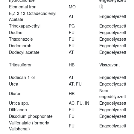
hydrochloride
engedélyezett
Elemental Iron
MO
Új
E,Z-3,13-Octadecadienyl
AT
Engedélyezett
Acetate
Trinexapac-ethyl
PG
Engedélyezett
Dodine
FU
Engedélyezett
Triticonazole
FU
Engedélyezett
Dodemorph
FU
Engedélyezett
Dodecyl acetate
AT
Engedélyezett
Tritosulforon
HB
Visszavont
Dodecan-1-ol
AT
Engedélyezett
Urea
AT, FU
Engedélyezett
Nem
Diuron
HB
engedélyezett
Urtica spp.
AC, FU, IN
Engedélyezett
Dithianon
FU
Engedélyezett
Disodium phosphonate
FU
Engedélyezett
Valifenalate (formerly
FU
Engedélyezett
Valiphenal)