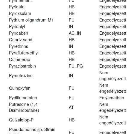
Pyrimethanil
FU
Engedélyezett
Pyridate
HB
Engedélyezett
Pyroxsulam
HB
Engedélyezett
Pythium oligandrum M1
FU
Engedélyezett
Pyridalyl
IN
Engedélyezett
Pyridaben
AC, IN
Engedélyezett
Quartz sand
HB
Engedélyezett
Pyrethrins
IN
Engedélyezett
Pyraflufen-ethyl
HB
Engedélyezett
Quinmerac
HB
Engedélyezett
Pyraclostrobin
FU, PG
Engedélyezett
Nem
Pymetrozine
IN
engedélyezett
Nem
Quinoxyfen
FU
engedélyezett
Pydiflumetofen
FU
Folyamatban
Putrescine (1,4-
Nem
AT
Diaminobutane)
engedélyezett
Nem
Quizalofop-P
HB
engedélyezett
Pseudomonas sp. Strain
FU
Engedélyezett