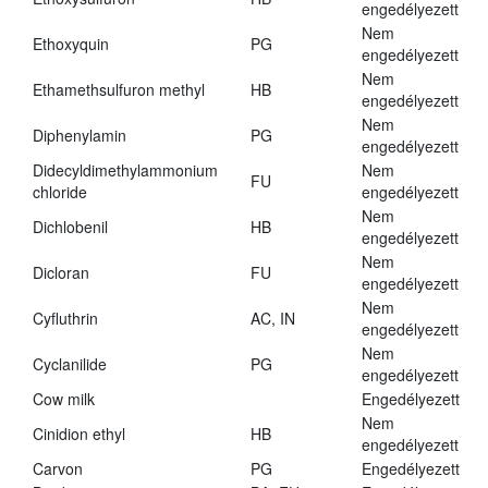
engedélyezett
Nem
Ethoxyquin
PG
engedélyezett
Nem
Ethamethsulfuron methyl
HB
engedélyezett
Nem
Diphenylamin
PG
engedélyezett
Didecyldimethylammonium
Nem
FU
chloride
engedélyezett
Nem
Dichlobenil
HB
engedélyezett
Nem
Dicloran
FU
engedélyezett
Nem
Cyfluthrin
AC, IN
engedélyezett
Nem
Cyclanilide
PG
engedélyezett
Cow milk
Engedélyezett
Nem
Cinidion ethyl
HB
engedélyezett
Carvon
PG
Engedélyezett