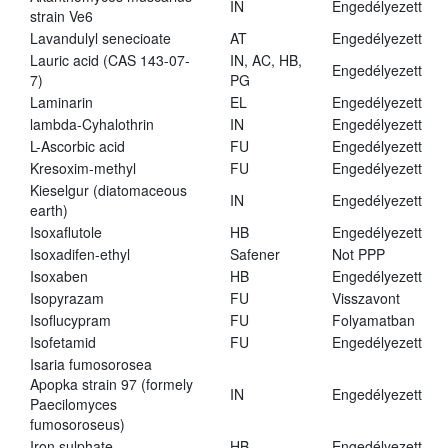
IN
Engedélyezett
strain Ve6
Lavandulyl senecioate
AT
Engedélyezett
Lauric acid (CAS 143-07-
IN, AC, HB,
Engedélyezett
7)
PG
Laminarin
EL
Engedélyezett
lambda-Cyhalothrin
IN
Engedélyezett
L-Ascorbic acid
FU
Engedélyezett
Kresoxim-methyl
FU
Engedélyezett
Kieselgur (diatomaceous
IN
Engedélyezett
earth)
Isoxaflutole
HB
Engedélyezett
Isoxadifen-ethyl
Safener
Not PPP
Isoxaben
HB
Engedélyezett
Isopyrazam
FU
Visszavont
Isoflucypram
FU
Folyamatban
Isofetamid
FU
Engedélyezett
Isaria fumosorosea
Apopka strain 97 (formely
IN
Engedélyezett
Paecilomyces
fumosoroseus)
Iron sulphate
HB
Engedélyezett