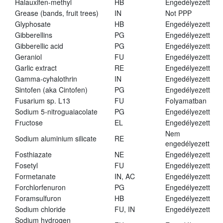
Halauxifen-methyl
HB
Engedélyezett
Grease (bands, fruit trees)
IN
Not PPP
Glyphosate
HB
Engedélyezett
Gibberellins
PG
Engedélyezett
Gibberellic acid
PG
Engedélyezett
Geraniol
FU
Engedélyezett
Garlic extract
RE
Engedélyezett
Gamma-cyhalothrin
IN
Engedélyezett
Sintofen (aka Cintofen)
PG
Engedélyezett
Fusarium sp. L13
FU
Folyamatban
Sodium 5-nitroguaiacolate
PG
Engedélyezett
Fructose
EL
Engedélyezett
Nem
Sodium aluminium silicate
RE
engedélyezett
Fosthiazate
NE
Engedélyezett
Fosetyl
FU
Engedélyezett
Formetanate
IN, AC
Engedélyezett
Forchlorfenuron
PG
Engedélyezett
Foramsulfuron
HB
Engedélyezett
Sodium chloride
FU, IN
Engedélyezett
Sodium hydrogen