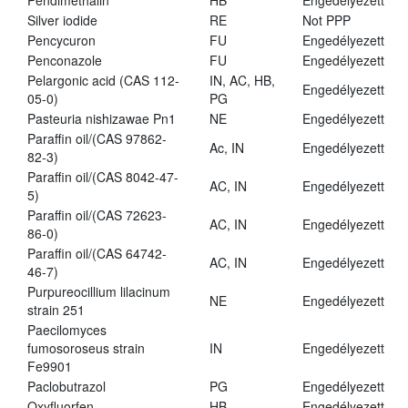
Pendimethalin
HB
Engedélyezett
Silver iodide
RE
Not PPP
Pencycuron
FU
Engedélyezett
Penconazole
FU
Engedélyezett
Pelargonic acid (CAS 112-
IN, AC, HB,
Engedélyezett
05-0)
PG
Pasteuria nishizawae Pn1
NE
Engedélyezett
Paraffin oil/(CAS 97862-
Ac, IN
Engedélyezett
82-3)
Paraffin oil/(CAS 8042-47-
AC, IN
Engedélyezett
5)
Paraffin oil/(CAS 72623-
AC, IN
Engedélyezett
86-0)
Paraffin oil/(CAS 64742-
AC, IN
Engedélyezett
46-7)
Purpureocillium lilacinum
NE
Engedélyezett
strain 251
Paecilomyces
fumosoroseus strain
IN
Engedélyezett
Fe9901
Paclobutrazol
PG
Engedélyezett
Oxyfluorfen
HB
Engedélyezett