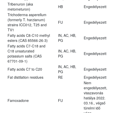
Tribenuron (aka
HB
Engedélyezett
metometuron)
Trichoderma asperellum
(formerly T. harzianum)
FU
Engedélyezett
strains ICC012, T25 and
TV1
Fatty acids C8-C10 methyl
IN, AC, HB,
Engedélyezett
esters (CAS 85566-26-3)
PG
Fatty acids C7-C18 and
C18 unsaturated
IN, AC, HB,
Engedélyezett
potassium salts (CAS
PG
67701-09-1)
IN, AC, HB,
Fatty acids C7 to C20
Engedélyezett
PG
Fat distilation residues
RE
Engedélyezett
Nem
engedélyezett,
visszavonás
hatálya 2022.
Famoxadone
FU
03.16., végső
türelmi idő