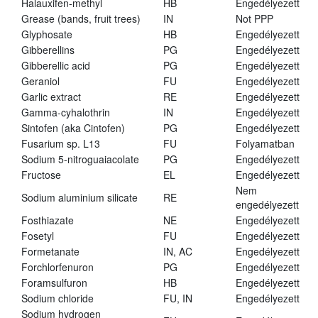
Halauxifen-methyl
HB
Engedélyezett
Grease (bands, fruit trees)
IN
Not PPP
Glyphosate
HB
Engedélyezett
Gibberellins
PG
Engedélyezett
Gibberellic acid
PG
Engedélyezett
Geraniol
FU
Engedélyezett
Garlic extract
RE
Engedélyezett
Gamma-cyhalothrin
IN
Engedélyezett
Sintofen (aka Cintofen)
PG
Engedélyezett
Fusarium sp. L13
FU
Folyamatban
Sodium 5-nitroguaiacolate
PG
Engedélyezett
Fructose
EL
Engedélyezett
Nem
Sodium aluminium silicate
RE
engedélyezett
Fosthiazate
NE
Engedélyezett
Fosetyl
FU
Engedélyezett
Formetanate
IN, AC
Engedélyezett
Forchlorfenuron
PG
Engedélyezett
Foramsulfuron
HB
Engedélyezett
Sodium chloride
FU, IN
Engedélyezett
Sodium hydrogen