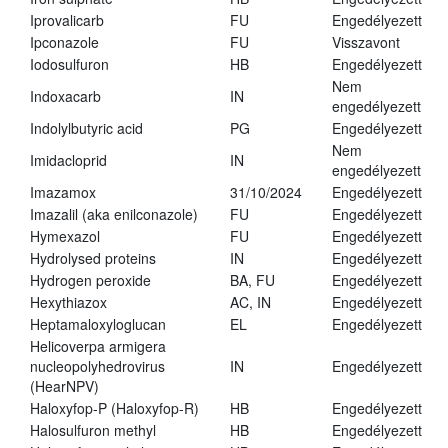
Iprovalicarb
FU
Engedélyezett
Ipconazole
FU
Visszavont
Iodosulfuron
HB
Engedélyezett
Nem
Indoxacarb
IN
engedélyezett
Indolylbutyric acid
PG
Engedélyezett
Nem
Imidacloprid
IN
engedélyezett
Imazamox
31/10/2024
Engedélyezett
Imazalil (aka enilconazole)
FU
Engedélyezett
Hymexazol
FU
Engedélyezett
Hydrolysed proteins
IN
Engedélyezett
Hydrogen peroxide
BA, FU
Engedélyezett
Hexythiazox
AC, IN
Engedélyezett
Heptamaloxyloglucan
EL
Engedélyezett
Helicoverpa armigera
nucleopolyhedrovirus
IN
Engedélyezett
(HearNPV)
Haloxyfop-P (Haloxyfop-R)
HB
Engedélyezett
Halosulfuron methyl
HB
Engedélyezett