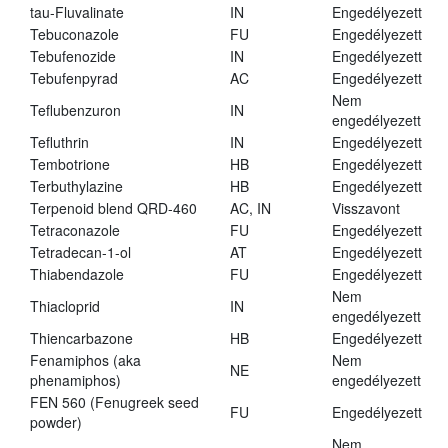
tau-Fluvalinate
IN
Engedélyezett
Tebuconazole
FU
Engedélyezett
Tebufenozide
IN
Engedélyezett
Tebufenpyrad
AC
Engedélyezett
Nem
Teflubenzuron
IN
engedélyezett
Tefluthrin
IN
Engedélyezett
Tembotrione
HB
Engedélyezett
Terbuthylazine
HB
Engedélyezett
Terpenoid blend QRD-460
AC, IN
Visszavont
Tetraconazole
FU
Engedélyezett
Tetradecan-1-ol
AT
Engedélyezett
Thiabendazole
FU
Engedélyezett
Nem
Thiacloprid
IN
engedélyezett
Thiencarbazone
HB
Engedélyezett
Fenamiphos (aka
Nem
NE
phenamiphos)
engedélyezett
FEN 560 (Fenugreek seed
FU
Engedélyezett
powder)
Nem