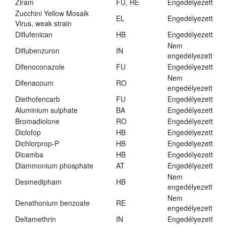
Ziram
FU, RE
Engedélyezett
Zucchini Yellow Mosaik
EL
Engedélyezett
Virus, weak strain
Diflufenican
HB
Engedélyezett
Nem
Diflubenzuron
IN
engedélyezett
Difenoconazole
FU
Engedélyezett
Nem
Difenacoum
RO
engedélyezett
Diethofencarb
FU
Engedélyezett
Aluminium sulphate
BA
Engedélyezett
Bromadiolone
RO
Engedélyezett
Diclofop
HB
Engedélyezett
Dichlorprop-P
HB
Engedélyezett
Dicamba
HB
Engedélyezett
Diammonium phosphate
AT
Engedélyezett
Nem
Desmedipham
HB
engedélyezett
Nem
Denathonium benzoate
RE
engedélyezett
Deltamethrin
IN
Engedélyezett