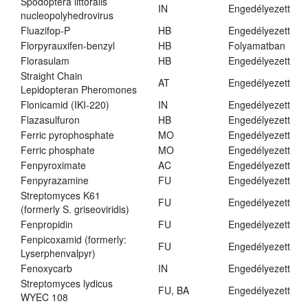
Spodoptera littoralis
IN
Engedélyezett
nucleopolyhedrovirus
Fluazifop-P
HB
Engedélyezett
Florpyrauxifen-benzyl
HB
Folyamatban
Florasulam
HB
Engedélyezett
Straight Chain
AT
Engedélyezett
Lepidopteran Pheromones
Flonicamid (IKI-220)
IN
Engedélyezett
Flazasulfuron
HB
Engedélyezett
Ferric pyrophosphate
MO
Engedélyezett
Ferric phosphate
MO
Engedélyezett
Fenpyroximate
AC
Engedélyezett
Fenpyrazamine
FU
Engedélyezett
Streptomyces K61
FU
Engedélyezett
(formerly S. griseoviridis)
Fenpropidin
FU
Engedélyezett
Fenpicoxamid (formerly:
FU
Engedélyezett
Lyserphenvalpyr)
Fenoxycarb
IN
Engedélyezett
Streptomyces lydicus
FU, BA
Engedélyezett
WYEC 108