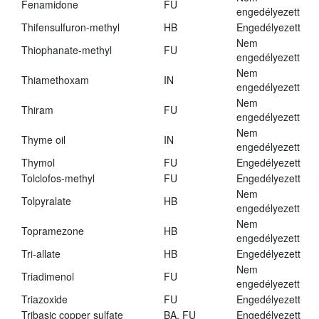
Fenamidone
FU
engedélyezett
Thifensulfuron-methyl
HB
Engedélyezett
Nem
Thiophanate-methyl
FU
engedélyezett
Nem
Thiamethoxam
IN
engedélyezett
Nem
Thiram
FU
engedélyezett
Nem
Thyme oil
IN
engedélyezett
Thymol
FU
Engedélyezett
Tolclofos-methyl
FU
Engedélyezett
Nem
Tolpyralate
HB
engedélyezett
Nem
Topramezone
HB
engedélyezett
Tri-allate
HB
Engedélyezett
Nem
Triadimenol
FU
engedélyezett
Triazoxide
FU
Engedélyezett
Tribasic copper sulfate
BA, FU
Engedélyezett