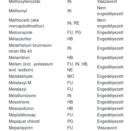
Methoxyfenozide
IN
Visszavont
Nem
Methomyl
IN
engedélyezett
Methiocarb (aka
Nem
IN, RE
mercaptodimethur)
engedélyezett
Metconazole
FU, PG
Engedélyezett
Metazachlor
HB
Engedélyezett
Metarhizium brunneum
IN
Engedélyezett
strain Ma 43
Metamitron
HB
Engedélyezett
Metam (incl. -potassium
FU, IN, HB,
Engedélyezett
and -sodium)
NE
Metaldehyde
MO
Engedélyezett
Metalaxyl-M
FU
Engedélyezett
Metalaxyl
FU
Engedélyezett
Metaflumizone
IN
Engedélyezett
Mesotrione
HB
Engedélyezett
Mesosulfuron
HB
Engedélyezett
Meptyldinocap
FU
Engedélyezett
Mepiquat chlorid
PG
Engedélyezett
Mepanipyrim
FU
Visszavont