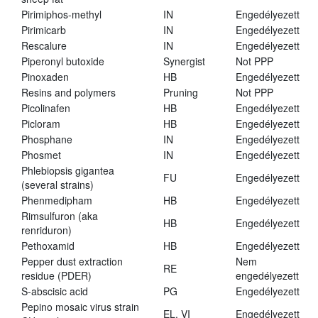
Pirimiphos-methyl
IN
Engedélyezett
Pirimicarb
IN
Engedélyezett
Rescalure
IN
Engedélyezett
Piperonyl butoxide
Synergist
Not PPP
Pinoxaden
HB
Engedélyezett
Resins and polymers
Pruning
Not PPP
Picolinafen
HB
Engedélyezett
Picloram
HB
Engedélyezett
Phosphane
IN
Engedélyezett
Phosmet
IN
Engedélyezett
Phlebiopsis gigantea
FU
Engedélyezett
(several strains)
Phenmedipham
HB
Engedélyezett
Rimsulfuron (aka
HB
Engedélyezett
renriduron)
Pethoxamid
HB
Engedélyezett
Pepper dust extraction
Nem
RE
residue (PDER)
engedélyezett
S-abscisic acid
PG
Engedélyezett
Pepino mosaic virus strain
EL, VI
Engedélyezett