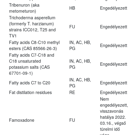
Tribenuron (aka
HB
Engedélyezett
metometuron)
Trichoderma asperellum
(formerly T. harzianum)
FU
Engedélyezett
strains ICC012, T25 and
TV1
Fatty acids C8-C10 methyl
IN, AC, HB,
Engedélyezett
esters (CAS 85566-26-3)
PG
Fatty acids C7-C18 and
C18 unsaturated
IN, AC, HB,
Engedélyezett
potassium salts (CAS
PG
67701-09-1)
IN, AC, HB,
Fatty acids C7 to C20
Engedélyezett
PG
Fat distilation residues
RE
Engedélyezett
Nem
engedélyezett,
visszavonás
hatálya 2022.
Famoxadone
FU
03.16., végső
türelmi idő