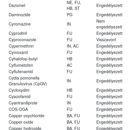
NE, FU,
Dazomet
Engedélyezett
HB, ST
Daminozide
PG
Engedélyezett
Nem
Cyromazine
IN
engedélyezett
Cyprodinil
FU
Engedélyezett
Cyproconazole
FU
Visszavont
Cypermethrin
IN, AC
Engedélyezett
Cymoxanil
FU
Engedélyezett
Cyhalofop-butyl
HB
Engedélyezett
Cyflumetofen
AC
Engedélyezett
Cyflufenamid
FU
Engedélyezett
Cydia pomonella
IN
Engedélyezett
Granulovirus (CpGV)
Cycloxydim
HB
Engedélyezett
Cyazofamid
FU
Engedélyezett
Cyantraniliprole
IN
Engedélyezett
COS-OGA
FU
Engedélyezett
Copper oxychloride
BA, FU
Engedélyezett
Copper oxide
BA, FU
Engedélyezett
Copper hydroxide
BA, FU
Engedélyezett