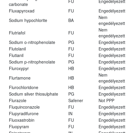
FU
Engedélyezett
carbonate
Fluxapyroxad
FU
Engedélyezett
Nem
Sodium hypochlorite
BA
engedélyezett
Nem
Flutriafol
FU
engedélyezett
Sodium o-nitrophenolate
PG
Engedélyezett
Flutolanil
FU
Engedélyezett
Flutianil
FU
Engedélyezett
Sodium p-nitrophenolate
PG
Engedélyezett
Fluroxypyr
HB
Engedélyezett
Nem
Flurtamone
HB
engedélyezett
Flurochloridone
HB
Engedélyezett
Sodium silver thiosulphate
PG
Engedélyezett
Flurazole
Safener
Not PPP
Fluquinconazole
FU
Engedélyezett
Flupyradifurone
IN
Engedélyezett
Fluoxastrobin
FU
Engedélyezett
Fluopyram
FU
Engedélyezett