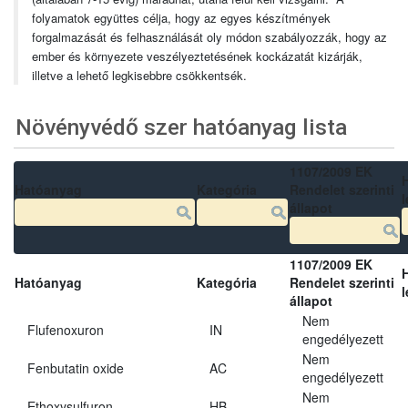
folyamatok együttes célja, hogy az egyes készítmények
forgalmazását és felhasználását oly módon szabályozzák, hogy az
ember és környezete veszélyeztetésének kockázatát kizárják,
illetve a lehető legkisebbre csökkentsék.
Növényvédő szer hatóanyag lista
1107/2009 EK
Hatóanyag
Kategória
Rendelet szerinti
l
állapot
1107/2009 EK
Hatóanyag
Kategória
Rendelet szerinti
l
állapot
Nem
Flufenoxuron
IN
engedélyezett
Nem
Fenbutatin oxide
AC
engedélyezett
Nem
Ethoxysulfuron
HB