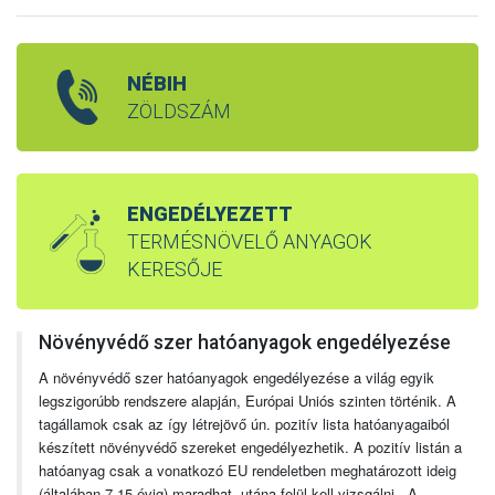
NÉBIH
ZÖLDSZÁM
ENGEDÉLYEZETT
TERMÉSNÖVELŐ ANYAGOK
KERESŐJE
Növényvédő szer hatóanyagok engedélyezése
A növényvédő szer hatóanyagok engedélyezése a világ egyik
legszigorúbb rendszere alapján, Európai Uniós szinten történik. A
tagállamok csak az így létrejövő ún. pozitív lista hatóanyagaiból
készített növényvédő szereket engedélyezhetik. A pozitív listán a
hatóanyag csak a vonatkozó EU rendeletben meghatározott ideig
(általában 7-15 évig) maradhat, utána felül kell vizsgálni. A