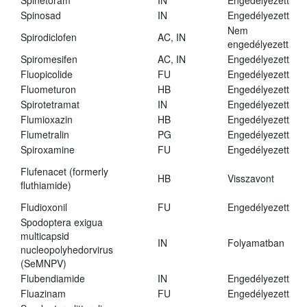
Spinetoram
IN
Engedélyezett
Spinosad
IN
Engedélyezett
Nem
Spirodiclofen
AC, IN
engedélyezett
Spiromesifen
AC, IN
Engedélyezett
Fluopicolide
FU
Engedélyezett
Fluometuron
HB
Engedélyezett
Spirotetramat
IN
Engedélyezett
Flumioxazin
HB
Engedélyezett
Flumetralin
PG
Engedélyezett
Spiroxamine
FU
Engedélyezett
Flufenacet (formerly
HB
Visszavont
fluthiamide)
Fludioxonil
FU
Engedélyezett
Spodoptera exigua
multicapsid
IN
Folyamatban
nucleopolyhedorvirus
(SeMNPV)
Flubendiamide
IN
Engedélyezett
Fluazinam
FU
Engedélyezett