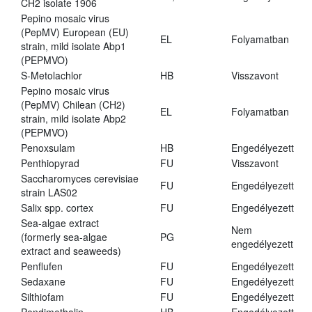
CH2 isolate 1906
Pepino mosaic virus
(PepMV) European (EU)
EL
Folyamatban
strain, mild isolate Abp1
(PEPMVO)
S-Metolachlor
HB
Visszavont
Pepino mosaic virus
(PepMV) Chilean (CH2)
EL
Folyamatban
strain, mild isolate Abp2
(PEPMVO)
Penoxsulam
HB
Engedélyezett
Penthiopyrad
FU
Visszavont
Saccharomyces cerevisiae
FU
Engedélyezett
strain LAS02
Salix spp. cortex
FU
Engedélyezett
Sea-algae extract
Nem
(formerly sea-algae
PG
engedélyezett
extract and seaweeds)
Penflufen
FU
Engedélyezett
Sedaxane
FU
Engedélyezett
Silthiofam
FU
Engedélyezett