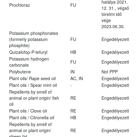
hatálya 2021.
Prochloraz
FU
12. 31., végső
türelmi idő
vége
2023.06.30.
Potassium phosphonates
(formerly potassium
FU
Engedélyezett
phosphite)
Quizalofop-P-tefuryl
HB
Engedélyezett
Potassium hydrogen
FU
Engedélyezett
carbonate
Polybutene
IN
Not PPP
Plant oils/ Rape seed oil
AC, IN
Engedélyezett
Plant oils / Spear mint oil
-
Engedélyezett
Repellents by smell of
animal or plant origin/ fish
RE
Engedélyezett
oil
Plant oils / Clove oil
RE
Engedélyezett
Plant oils / Citronella oil
HB
Engedélyezett
Repellents by smell of
animal or plant origin/
RE
Engedélyezett
sheep fat