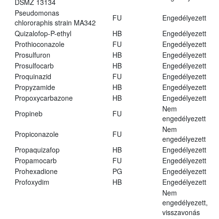
DSMZ 13134
Pseudomonas
FU
Engedélyezett
chlororaphis strain MA342
Quizalofop-P-ethyl
HB
Engedélyezett
Prothioconazole
FU
Engedélyezett
Prosulfuron
HB
Engedélyezett
Prosulfocarb
HB
Engedélyezett
Proquinazid
FU
Engedélyezett
Propyzamide
HB
Engedélyezett
Propoxycarbazone
HB
Engedélyezett
Nem
Propineb
FU
engedélyezett
Nem
Propiconazole
FU
engedélyezett
Propaquizafop
HB
Engedélyezett
Propamocarb
FU
Engedélyezett
Prohexadione
PG
Engedélyezett
Profoxydim
HB
Engedélyezett
Nem
engedélyezett,
visszavonás