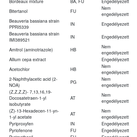
Bordeaux mixture
BA, FU
Engedélyezett
Nem
Bitertanol
FU
engedélyezett
Beauveria bassiana strain
IN
Engedélyezett
PPRI5339
Beauveria bassiana strain
IN
Engedélyezett
IMI389521
Nem
Amitrol (aminotriazole)
HB
engedélyezett
Allium cepa extract
Engedélyezett
Nem
Acetochlor
HB
engedélyezett
2-Naphthylacetic acid (2-
Nem
PG
NOA)
engedélyezett
(Z,Z,Z,Z)- 7,13,16,19-
Nem
Docosatetraen-1-yl
AT
engedélyezett
isobutyrate
(Z)-13-Hexadecen-11-yn-
Nem
AT
1-yl acetate
engedélyezett
Pyriproxyfen
IN
Engedélyezett
Pyriofenone
FU
Engedélyezett