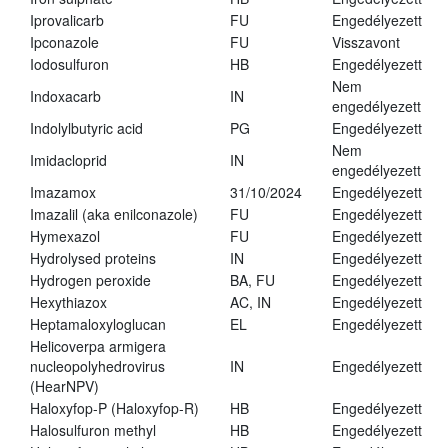
Iprovalicarb
FU
Engedélyezett
Ipconazole
FU
Visszavont
Iodosulfuron
HB
Engedélyezett
Nem
Indoxacarb
IN
engedélyezett
Indolylbutyric acid
PG
Engedélyezett
Nem
Imidacloprid
IN
engedélyezett
Imazamox
31/10/2024
Engedélyezett
Imazalil (aka enilconazole)
FU
Engedélyezett
Hymexazol
FU
Engedélyezett
Hydrolysed proteins
IN
Engedélyezett
Hydrogen peroxide
BA, FU
Engedélyezett
Hexythiazox
AC, IN
Engedélyezett
Heptamaloxyloglucan
EL
Engedélyezett
Helicoverpa armigera
nucleopolyhedrovirus
IN
Engedélyezett
(HearNPV)
Haloxyfop-P (Haloxyfop-R)
HB
Engedélyezett
Halosulfuron methyl
HB
Engedélyezett