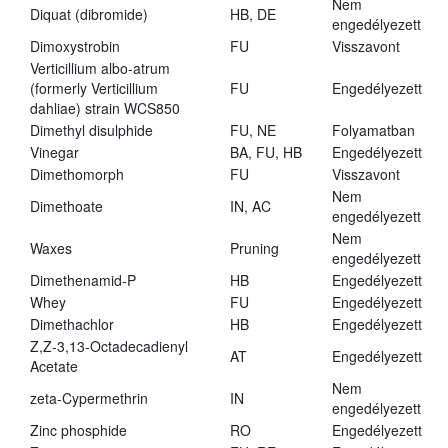
Nem
Diquat (dibromide)
HB, DE
engedélyezett
Dimoxystrobin
FU
Visszavont
Verticillium albo-atrum
(formerly Verticillium
FU
Engedélyezett
dahliae) strain WCS850
Dimethyl disulphide
FU, NE
Folyamatban
Vinegar
BA, FU, HB
Engedélyezett
Dimethomorph
FU
Visszavont
Nem
Dimethoate
IN, AC
engedélyezett
Nem
Waxes
Pruning
engedélyezett
Dimethenamid-P
HB
Engedélyezett
Whey
FU
Engedélyezett
Dimethachlor
HB
Engedélyezett
Z,Z-3,13-Octadecadienyl
AT
Engedélyezett
Acetate
Nem
zeta-Cypermethrin
IN
engedélyezett
Zinc phosphide
RO
Engedélyezett