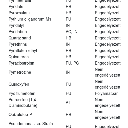
Pyrimethanil
FU
Engedélyezett
Pyridate
HB
Engedélyezett
Pyroxsulam
HB
Engedélyezett
Pythium oligandrum M1
FU
Engedélyezett
Pyridalyl
IN
Engedélyezett
Pyridaben
AC, IN
Engedélyezett
Quartz sand
HB
Engedélyezett
Pyrethrins
IN
Engedélyezett
Pyraflufen-ethyl
HB
Engedélyezett
Quinmerac
HB
Engedélyezett
Pyraclostrobin
FU, PG
Engedélyezett
Nem
Pymetrozine
IN
engedélyezett
Nem
Quinoxyfen
FU
engedélyezett
Pydiflumetofen
FU
Folyamatban
Putrescine (1,4-
Nem
AT
Diaminobutane)
engedélyezett
Nem
Quizalofop-P
HB
engedélyezett
Pseudomonas sp. Strain
FU
Engedélyezett