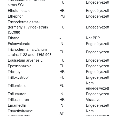
FU
Engedélyezett
strain SC1
Ethofumesate
HB
Engedélyezett
Ethephon
PG
Engedélyezett
Trichoderma gamsii
(formerly T. viride) strain
FU
Engedélyezett
ICC080
Ethanol
-
Not PPP
Esfenvalerate
IN
Engedélyezett
Trichoderma harzianum
FU
Engedélyezett
strains T-22 and ITEM 908
Equisetum arvense L.
FU
Engedélyezett
Epoxiconazole
FU
Engedélyezett
Triclopyr
HB
Engedélyezett
Trifloxystrobin
FU
Engedélyezett
Nem
Triflumizole
FU
engedélyezett
Triflumuron
IN
Engedélyezett
Triflusulfuron
HB
Visszavont
Emamectin
IN
Engedélyezett
Trimethylamine
Nem
AT