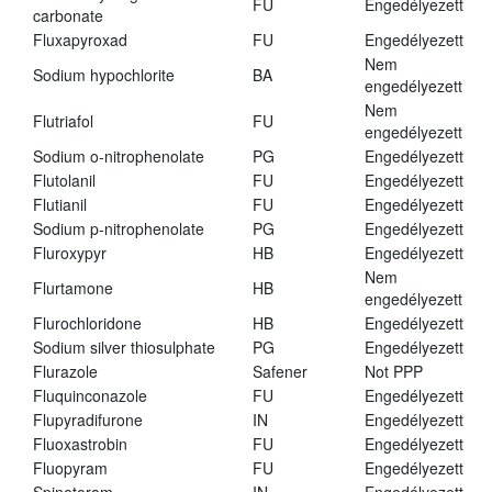
FU
Engedélyezett
carbonate
Fluxapyroxad
FU
Engedélyezett
Nem
Sodium hypochlorite
BA
engedélyezett
Nem
Flutriafol
FU
engedélyezett
Sodium o-nitrophenolate
PG
Engedélyezett
Flutolanil
FU
Engedélyezett
Flutianil
FU
Engedélyezett
Sodium p-nitrophenolate
PG
Engedélyezett
Fluroxypyr
HB
Engedélyezett
Nem
Flurtamone
HB
engedélyezett
Flurochloridone
HB
Engedélyezett
Sodium silver thiosulphate
PG
Engedélyezett
Flurazole
Safener
Not PPP
Fluquinconazole
FU
Engedélyezett
Flupyradifurone
IN
Engedélyezett
Fluoxastrobin
FU
Engedélyezett
Fluopyram
FU
Engedélyezett