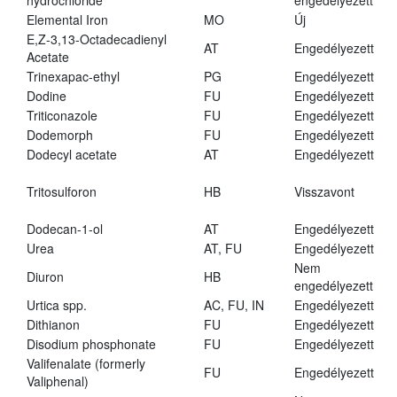
hydrochloride
engedélyezett
Elemental Iron
MO
Új
E,Z-3,13-Octadecadienyl
AT
Engedélyezett
Acetate
Trinexapac-ethyl
PG
Engedélyezett
Dodine
FU
Engedélyezett
Triticonazole
FU
Engedélyezett
Dodemorph
FU
Engedélyezett
Dodecyl acetate
AT
Engedélyezett
Tritosulforon
HB
Visszavont
Dodecan-1-ol
AT
Engedélyezett
Urea
AT, FU
Engedélyezett
Nem
Diuron
HB
engedélyezett
Urtica spp.
AC, FU, IN
Engedélyezett
Dithianon
FU
Engedélyezett
Disodium phosphonate
FU
Engedélyezett
Valifenalate (formerly
FU
Engedélyezett
Valiphenal)