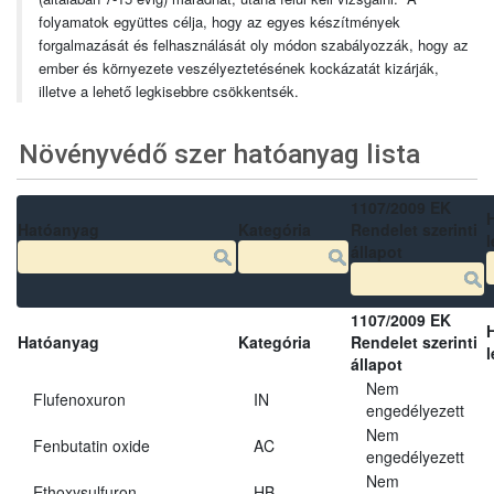
folyamatok együttes célja, hogy az egyes készítmények
forgalmazását és felhasználását oly módon szabályozzák, hogy az
ember és környezete veszélyeztetésének kockázatát kizárják,
illetve a lehető legkisebbre csökkentsék.
Növényvédő szer hatóanyag lista
1107/2009 EK
Hatóanyag
Kategória
Rendelet szerinti
l
állapot
1107/2009 EK
Hatóanyag
Kategória
Rendelet szerinti
l
állapot
Nem
Flufenoxuron
IN
engedélyezett
Nem
Fenbutatin oxide
AC
engedélyezett
Nem
Ethoxysulfuron
HB