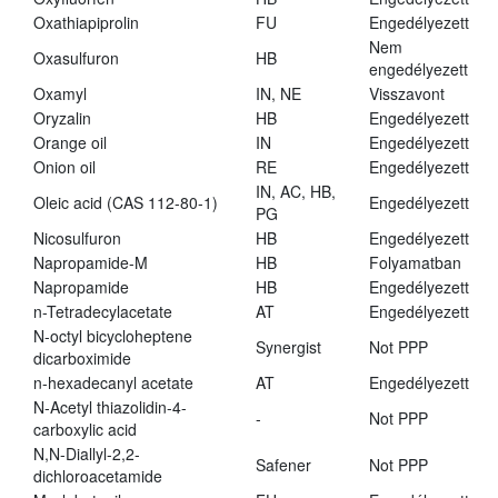
Oxathiapiprolin
FU
Engedélyezett
Nem
Oxasulfuron
HB
engedélyezett
Oxamyl
IN, NE
Visszavont
Oryzalin
HB
Engedélyezett
Orange oil
IN
Engedélyezett
Onion oil
RE
Engedélyezett
IN, AC, HB,
Oleic acid (CAS 112-80-1)
Engedélyezett
PG
Nicosulfuron
HB
Engedélyezett
Napropamide-M
HB
Folyamatban
Napropamide
HB
Engedélyezett
n-Tetradecylacetate
AT
Engedélyezett
N-octyl bicycloheptene
Synergist
Not PPP
dicarboximide
n-hexadecanyl acetate
AT
Engedélyezett
N-Acetyl thiazolidin-4-
-
Not PPP
carboxylic acid
N,N-Diallyl-2,2-
Safener
Not PPP
dichloroacetamide