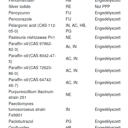
Pendimethalin
HB
Engedélyezett
Silver iodide
RE
Not PPP
Pencycuron
FU
Engedélyezett
Penconazole
FU
Engedélyezett
Pelargonic acid (CAS 112-
IN, AC, HB,
Engedélyezett
05-0)
PG
Pasteuria nishizawae Pn1
NE
Engedélyezett
Paraffin oil/(CAS 97862-
Ac, IN
Engedélyezett
82-3)
Paraffin oil/(CAS 8042-47-
AC, IN
Engedélyezett
5)
Paraffin oil/(CAS 72623-
AC, IN
Engedélyezett
86-0)
Paraffin oil/(CAS 64742-
AC, IN
Engedélyezett
46-7)
Purpureocillium lilacinum
NE
Engedélyezett
strain 251
Paecilomyces
fumosoroseus strain
IN
Engedélyezett
Fe9901
Paclobutrazol
PG
Engedélyezett
Oxyfluorfen
HB
Engedélyezett