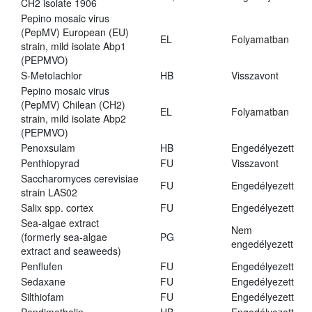
CH2 isolate 1906
Pepino mosaic virus
(PepMV) European (EU)
EL
Folyamatban
strain, mild isolate Abp1
(PEPMVO)
S-Metolachlor
HB
Visszavont
Pepino mosaic virus
(PepMV) Chilean (CH2)
EL
Folyamatban
strain, mild isolate Abp2
(PEPMVO)
Penoxsulam
HB
Engedélyezett
Penthiopyrad
FU
Visszavont
Saccharomyces cerevisiae
FU
Engedélyezett
strain LAS02
Salix spp. cortex
FU
Engedélyezett
Sea-algae extract
Nem
(formerly sea-algae
PG
engedélyezett
extract and seaweeds)
Penflufen
FU
Engedélyezett
Sedaxane
FU
Engedélyezett
Silthiofam
FU
Engedélyezett