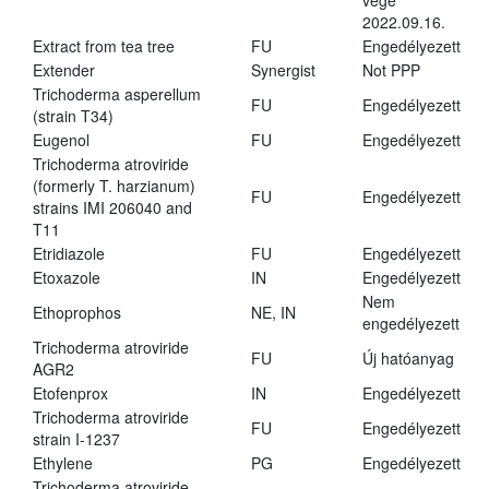
vége
2022.09.16.
Extract from tea tree
FU
Engedélyezett
Extender
Synergist
Not PPP
Trichoderma asperellum
FU
Engedélyezett
(strain T34)
Eugenol
FU
Engedélyezett
Trichoderma atroviride
(formerly T. harzianum)
FU
Engedélyezett
strains IMI 206040 and
T11
Etridiazole
FU
Engedélyezett
Etoxazole
IN
Engedélyezett
Nem
Ethoprophos
NE, IN
engedélyezett
Trichoderma atroviride
FU
Új hatóanyag
AGR2
Etofenprox
IN
Engedélyezett
Trichoderma atroviride
FU
Engedélyezett
strain I-1237
Ethylene
PG
Engedélyezett
Trichoderma atroviride