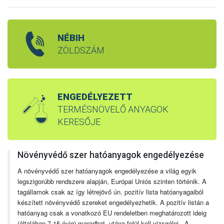
NÉBIH
ZÖLDSZÁM
ENGEDÉLYEZETT
TERMÉSNÖVELŐ ANYAGOK
KERESŐJE
Növényvédő szer hatóanyagok engedélyezése
A növényvédő szer hatóanyagok engedélyezése a világ egyik
legszigorúbb rendszere alapján, Európai Uniós szinten történik. A
tagállamok csak az így létrejövő ún. pozitív lista hatóanyagaiból
készített növényvédő szereket engedélyezhetik. A pozitív listán a
hatóanyag csak a vonatkozó EU rendeletben meghatározott ideig
(általában 7-15 évig) maradhat, utána felül kell vizsgálni. A