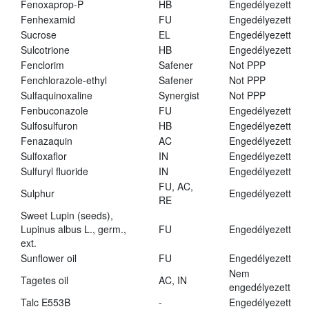
Fenoxaprop-P
HB
Engedélyezett
Fenhexamid
FU
Engedélyezett
Sucrose
EL
Engedélyezett
Sulcotrione
HB
Engedélyezett
Fenclorim
Safener
Not PPP
Fenchlorazole-ethyl
Safener
Not PPP
Sulfaquinoxaline
Synergist
Not PPP
Fenbuconazole
FU
Engedélyezett
Sulfosulfuron
HB
Engedélyezett
Fenazaquin
AC
Engedélyezett
Sulfoxaflor
IN
Engedélyezett
Sulfuryl fluoride
IN
Engedélyezett
FU, AC,
Sulphur
Engedélyezett
RE
Sweet Lupin (seeds),
Lupinus albus L., germ.,
FU
Engedélyezett
ext.
Sunflower oil
FU
Engedélyezett
Nem
Tagetes oil
AC, IN
engedélyezett
Talc E553B
-
Engedélyezett