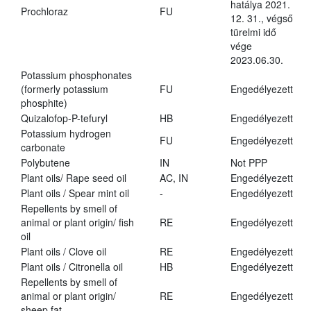
hatálya 2021.
Prochloraz
FU
12. 31., végső
türelmi idő
vége
2023.06.30.
Potassium phosphonates
(formerly potassium
FU
Engedélyezett
phosphite)
Quizalofop-P-tefuryl
HB
Engedélyezett
Potassium hydrogen
FU
Engedélyezett
carbonate
Polybutene
IN
Not PPP
Plant oils/ Rape seed oil
AC, IN
Engedélyezett
Plant oils / Spear mint oil
-
Engedélyezett
Repellents by smell of
animal or plant origin/ fish
RE
Engedélyezett
oil
Plant oils / Clove oil
RE
Engedélyezett
Plant oils / Citronella oil
HB
Engedélyezett
Repellents by smell of
animal or plant origin/
RE
Engedélyezett
sheep fat