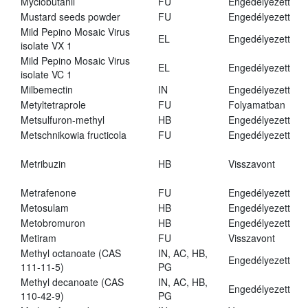
Myclobutanil
FU
Engedélyezett
Mustard seeds powder
FU
Engedélyezett
Mild Pepino Mosaic Virus
EL
Engedélyezett
isolate VX 1
Mild Pepino Mosaic Virus
EL
Engedélyezett
isolate VC 1
Milbemectin
IN
Engedélyezett
Metyltetraprole
FU
Folyamatban
Metsulfuron-methyl
HB
Engedélyezett
Metschnikowia fructicola
FU
Engedélyezett
Metribuzin
HB
Visszavont
Metrafenone
FU
Engedélyezett
Metosulam
HB
Engedélyezett
Metobromuron
HB
Engedélyezett
Metiram
FU
Visszavont
Methyl octanoate (CAS
IN, AC, HB,
Engedélyezett
111-11-5)
PG
Methyl decanoate (CAS
IN, AC, HB,
Engedélyezett
110-42-9)
PG