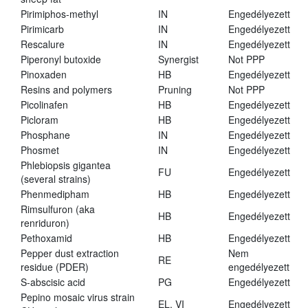
Pirimiphos-methyl
IN
Engedélyezett
Pirimicarb
IN
Engedélyezett
Rescalure
IN
Engedélyezett
Piperonyl butoxide
Synergist
Not PPP
Pinoxaden
HB
Engedélyezett
Resins and polymers
Pruning
Not PPP
Picolinafen
HB
Engedélyezett
Picloram
HB
Engedélyezett
Phosphane
IN
Engedélyezett
Phosmet
IN
Engedélyezett
Phlebiopsis gigantea
FU
Engedélyezett
(several strains)
Phenmedipham
HB
Engedélyezett
Rimsulfuron (aka
HB
Engedélyezett
renriduron)
Pethoxamid
HB
Engedélyezett
Pepper dust extraction
Nem
RE
residue (PDER)
engedélyezett
S-abscisic acid
PG
Engedélyezett
Pepino mosaic virus strain
EL, VI
Engedélyezett