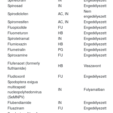
Spinetoram
IN
Engedélyezett
Spinosad
IN
Engedélyezett
Nem
Spirodiclofen
AC, IN
engedélyezett
Spiromesifen
AC, IN
Engedélyezett
Fluopicolide
FU
Engedélyezett
Fluometuron
HB
Engedélyezett
Spirotetramat
IN
Engedélyezett
Flumioxazin
HB
Engedélyezett
Flumetralin
PG
Engedélyezett
Spiroxamine
FU
Engedélyezett
Flufenacet (formerly
HB
Visszavont
fluthiamide)
Fludioxonil
FU
Engedélyezett
Spodoptera exigua
multicapsid
IN
Folyamatban
nucleopolyhedorvirus
(SeMNPV)
Flubendiamide
IN
Engedélyezett
Fluazinam
FU
Engedélyezett