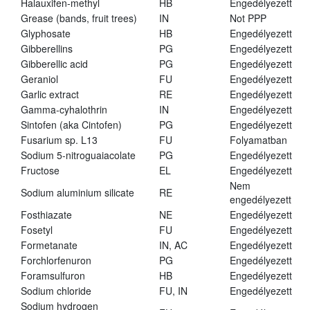
Halauxifen-methyl
HB
Engedélyezett
Grease (bands, fruit trees)
IN
Not PPP
Glyphosate
HB
Engedélyezett
Gibberellins
PG
Engedélyezett
Gibberellic acid
PG
Engedélyezett
Geraniol
FU
Engedélyezett
Garlic extract
RE
Engedélyezett
Gamma-cyhalothrin
IN
Engedélyezett
Sintofen (aka Cintofen)
PG
Engedélyezett
Fusarium sp. L13
FU
Folyamatban
Sodium 5-nitroguaiacolate
PG
Engedélyezett
Fructose
EL
Engedélyezett
Nem
Sodium aluminium silicate
RE
engedélyezett
Fosthiazate
NE
Engedélyezett
Fosetyl
FU
Engedélyezett
Formetanate
IN, AC
Engedélyezett
Forchlorfenuron
PG
Engedélyezett
Foramsulfuron
HB
Engedélyezett
Sodium chloride
FU, IN
Engedélyezett
Sodium hydrogen