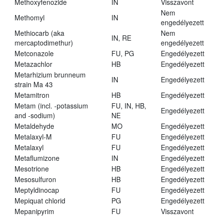
Methoxyfenozide
IN
Visszavont
Nem
Methomyl
IN
engedélyezett
Methiocarb (aka
Nem
IN, RE
mercaptodimethur)
engedélyezett
Metconazole
FU, PG
Engedélyezett
Metazachlor
HB
Engedélyezett
Metarhizium brunneum
IN
Engedélyezett
strain Ma 43
Metamitron
HB
Engedélyezett
Metam (incl. -potassium
FU, IN, HB,
Engedélyezett
and -sodium)
NE
Metaldehyde
MO
Engedélyezett
Metalaxyl-M
FU
Engedélyezett
Metalaxyl
FU
Engedélyezett
Metaflumizone
IN
Engedélyezett
Mesotrione
HB
Engedélyezett
Mesosulfuron
HB
Engedélyezett
Meptyldinocap
FU
Engedélyezett
Mepiquat chlorid
PG
Engedélyezett
Mepanipyrim
FU
Visszavont