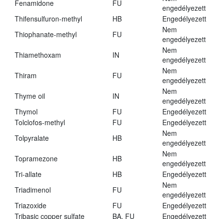
Fenamidone
FU
engedélyezett
Thifensulfuron-methyl
HB
Engedélyezett
Nem
Thiophanate-methyl
FU
engedélyezett
Nem
Thiamethoxam
IN
engedélyezett
Nem
Thiram
FU
engedélyezett
Nem
Thyme oil
IN
engedélyezett
Thymol
FU
Engedélyezett
Tolclofos-methyl
FU
Engedélyezett
Nem
Tolpyralate
HB
engedélyezett
Nem
Topramezone
HB
engedélyezett
Tri-allate
HB
Engedélyezett
Nem
Triadimenol
FU
engedélyezett
Triazoxide
FU
Engedélyezett
Tribasic copper sulfate
BA, FU
Engedélyezett