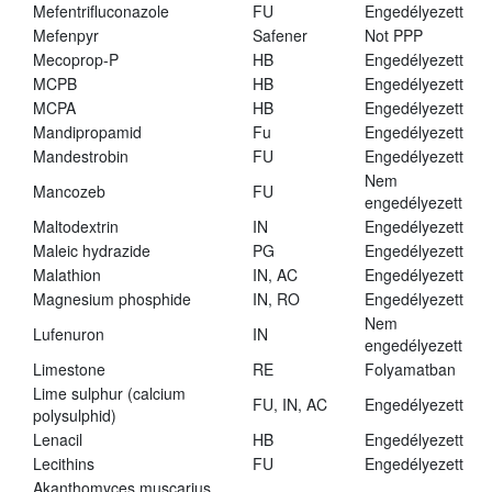
Mefentrifluconazole
FU
Engedélyezett
Mefenpyr
Safener
Not PPP
Mecoprop-P
HB
Engedélyezett
MCPB
HB
Engedélyezett
MCPA
HB
Engedélyezett
Mandipropamid
Fu
Engedélyezett
Mandestrobin
FU
Engedélyezett
Nem
Mancozeb
FU
engedélyezett
Maltodextrin
IN
Engedélyezett
Maleic hydrazide
PG
Engedélyezett
Malathion
IN, AC
Engedélyezett
Magnesium phosphide
IN, RO
Engedélyezett
Nem
Lufenuron
IN
engedélyezett
Limestone
RE
Folyamatban
Lime sulphur (calcium
FU, IN, AC
Engedélyezett
polysulphid)
Lenacil
HB
Engedélyezett
Lecithins
FU
Engedélyezett
Akanthomyces muscarius