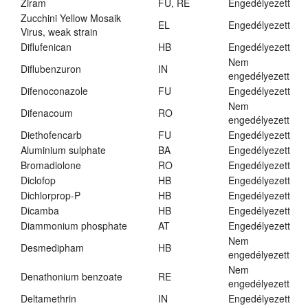
Ziram
FU, RE
Engedélyezett
Zucchini Yellow Mosaik
EL
Engedélyezett
Virus, weak strain
Diflufenican
HB
Engedélyezett
Nem
Diflubenzuron
IN
engedélyezett
Difenoconazole
FU
Engedélyezett
Nem
Difenacoum
RO
engedélyezett
Diethofencarb
FU
Engedélyezett
Aluminium sulphate
BA
Engedélyezett
Bromadiolone
RO
Engedélyezett
Diclofop
HB
Engedélyezett
Dichlorprop-P
HB
Engedélyezett
Dicamba
HB
Engedélyezett
Diammonium phosphate
AT
Engedélyezett
Nem
Desmedipham
HB
engedélyezett
Nem
Denathonium benzoate
RE
engedélyezett
Deltamethrin
IN
Engedélyezett