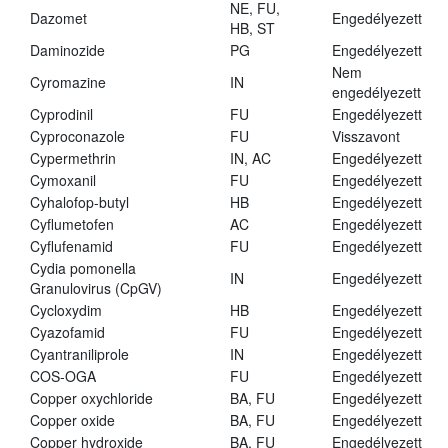
NE, FU,
Dazomet
Engedélyezett
HB, ST
Daminozide
PG
Engedélyezett
Nem
Cyromazine
IN
engedélyezett
Cyprodinil
FU
Engedélyezett
Cyproconazole
FU
Visszavont
Cypermethrin
IN, AC
Engedélyezett
Cymoxanil
FU
Engedélyezett
Cyhalofop-butyl
HB
Engedélyezett
Cyflumetofen
AC
Engedélyezett
Cyflufenamid
FU
Engedélyezett
Cydia pomonella
IN
Engedélyezett
Granulovirus (CpGV)
Cycloxydim
HB
Engedélyezett
Cyazofamid
FU
Engedélyezett
Cyantraniliprole
IN
Engedélyezett
COS-OGA
FU
Engedélyezett
Copper oxychloride
BA, FU
Engedélyezett
Copper oxide
BA, FU
Engedélyezett
Copper hydroxide
BA, FU
Engedélyezett