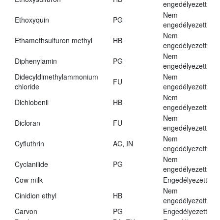
engedélyezett
Nem
Ethoxyquin
PG
engedélyezett
Nem
Ethamethsulfuron methyl
HB
engedélyezett
Nem
Diphenylamin
PG
engedélyezett
Didecyldimethylammonium
Nem
FU
chloride
engedélyezett
Nem
Dichlobenil
HB
engedélyezett
Nem
Dicloran
FU
engedélyezett
Nem
Cyfluthrin
AC, IN
engedélyezett
Nem
Cyclanilide
PG
engedélyezett
Cow milk
Engedélyezett
Nem
Cinidion ethyl
HB
engedélyezett
Carvon
PG
Engedélyezett