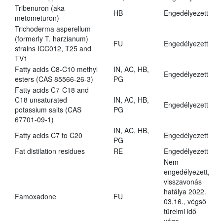
Tribenuron (aka
HB
Engedélyezett
metometuron)
Trichoderma asperellum
(formerly T. harzianum)
FU
Engedélyezett
strains ICC012, T25 and
TV1
Fatty acids C8-C10 methyl
IN, AC, HB,
Engedélyezett
esters (CAS 85566-26-3)
PG
Fatty acids C7-C18 and
C18 unsaturated
IN, AC, HB,
Engedélyezett
potassium salts (CAS
PG
67701-09-1)
IN, AC, HB,
Fatty acids C7 to C20
Engedélyezett
PG
Fat distilation residues
RE
Engedélyezett
Nem
engedélyezett,
visszavonás
hatálya 2022.
Famoxadone
FU
03.16., végső
türelmi idő