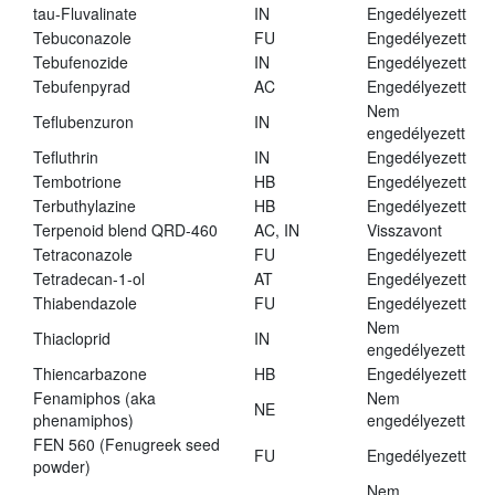
tau-Fluvalinate
IN
Engedélyezett
Tebuconazole
FU
Engedélyezett
Tebufenozide
IN
Engedélyezett
Tebufenpyrad
AC
Engedélyezett
Nem
Teflubenzuron
IN
engedélyezett
Tefluthrin
IN
Engedélyezett
Tembotrione
HB
Engedélyezett
Terbuthylazine
HB
Engedélyezett
Terpenoid blend QRD-460
AC, IN
Visszavont
Tetraconazole
FU
Engedélyezett
Tetradecan-1-ol
AT
Engedélyezett
Thiabendazole
FU
Engedélyezett
Nem
Thiacloprid
IN
engedélyezett
Thiencarbazone
HB
Engedélyezett
Fenamiphos (aka
Nem
NE
phenamiphos)
engedélyezett
FEN 560 (Fenugreek seed
FU
Engedélyezett
powder)
Nem