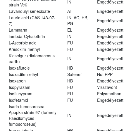
IN
Engedélyezett
strain Ve6
Lavandulyl senecioate
AT
Engedélyezett
Lauric acid (CAS 143-07-
IN, AC, HB,
Engedélyezett
7)
PG
Laminarin
EL
Engedélyezett
lambda-Cyhalothrin
IN
Engedélyezett
L-Ascorbic acid
FU
Engedélyezett
Kresoxim-methyl
FU
Engedélyezett
Kieselgur (diatomaceous
IN
Engedélyezett
earth)
Isoxaflutole
HB
Engedélyezett
Isoxadifen-ethyl
Safener
Not PPP
Isoxaben
HB
Engedélyezett
Isopyrazam
FU
Visszavont
Isoflucypram
FU
Folyamatban
Isofetamid
FU
Engedélyezett
Isaria fumosorosea
Apopka strain 97 (formely
IN
Engedélyezett
Paecilomyces
fumosoroseus)
Iron sulphate
HB
Engedélyezett