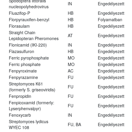
Spodoptera littoralis
IN
Engedélyezett
nucleopolyhedrovirus
Fluazifop-P
HB
Engedélyezett
Florpyrauxifen-benzyl
HB
Folyamatban
Florasulam
HB
Engedélyezett
Straight Chain
AT
Engedélyezett
Lepidopteran Pheromones
Flonicamid (IKI-220)
IN
Engedélyezett
Flazasulfuron
HB
Engedélyezett
Ferric pyrophosphate
MO
Engedélyezett
Ferric phosphate
MO
Engedélyezett
Fenpyroximate
AC
Engedélyezett
Fenpyrazamine
FU
Engedélyezett
Streptomyces K61
FU
Engedélyezett
(formerly S. griseoviridis)
Fenpropidin
FU
Engedélyezett
Fenpicoxamid (formerly:
FU
Engedélyezett
Lyserphenvalpyr)
Fenoxycarb
IN
Engedélyezett
Streptomyces lydicus
FU, BA
Engedélyezett
WYEC 108