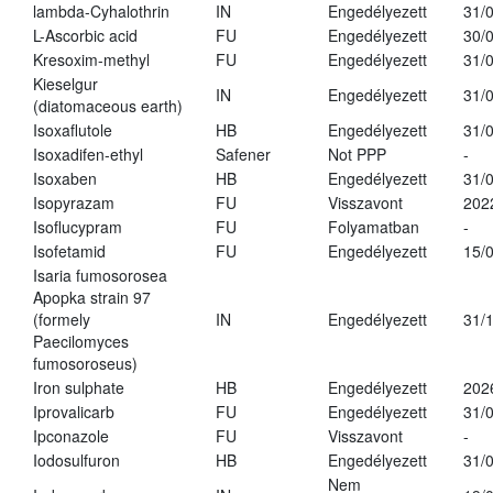
lambda-Cyhalothrin
IN
Engedélyezett
31/
L-Ascorbic acid
FU
Engedélyezett
30/
Kresoxim-methyl
FU
Engedélyezett
31/
Kieselgur
IN
Engedélyezett
31/
(diatomaceous earth)
Isoxaflutole
HB
Engedélyezett
31/
Isoxadifen-ethyl
Safener
Not PPP
-
Isoxaben
HB
Engedélyezett
31/
Isopyrazam
FU
Visszavont
202
Isoflucypram
FU
Folyamatban
-
Isofetamid
FU
Engedélyezett
15/
Isaria fumosorosea
Apopka strain 97
(formely
IN
Engedélyezett
31/
Paecilomyces
fumosoroseus)
Iron sulphate
HB
Engedélyezett
202
Iprovalicarb
FU
Engedélyezett
31/
Ipconazole
FU
Visszavont
-
Iodosulfuron
HB
Engedélyezett
31/
Nem