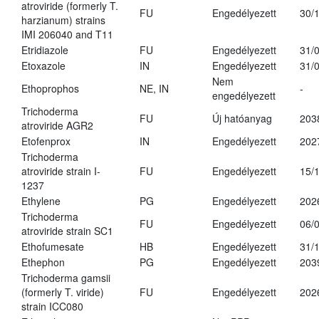
atroviride (formerly T.
FU
Engedélyezett
30/
harzianum) strains
IMI 206040 and T11
Etridiazole
FU
Engedélyezett
31/
Etoxazole
IN
Engedélyezett
31/
Nem
Ethoprophos
NE, IN
-
engedélyezett
Trichoderma
FU
Új hatóanyag
203
atroviride AGR2
Etofenprox
IN
Engedélyezett
202
Trichoderma
atroviride strain I-
FU
Engedélyezett
15/
1237
Ethylene
PG
Engedélyezett
202
Trichoderma
FU
Engedélyezett
06/
atroviride strain SC1
Ethofumesate
HB
Engedélyezett
31/
Ethephon
PG
Engedélyezett
203
Trichoderma gamsii
(formerly T. viride)
FU
Engedélyezett
202
strain ICC080