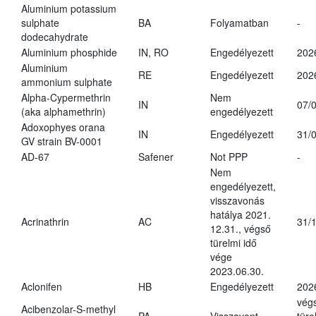
Aluminium potassium
sulphate
BA
Folyamatban
-
dodecahydrate
Aluminium phosphide
IN, RO
Engedélyezett
202
Aluminium
RE
Engedélyezett
202
ammonium sulphate
Alpha-Cypermethrin
Nem
IN
07/
(aka alphamethrin)
engedélyezett
Adoxophyes orana
IN
Engedélyezett
31/
GV strain BV-0001
AD-67
Safener
Not PPP
-
Nem
engedélyezett,
visszavonás
hatálya 2021.
Acrinathrin
AC
31/
12.31., végső
türelmi idő
vége
2023.06.30.
Aclonifen
HB
Engedélyezett
202
vég
Acibenzolar-S-methyl