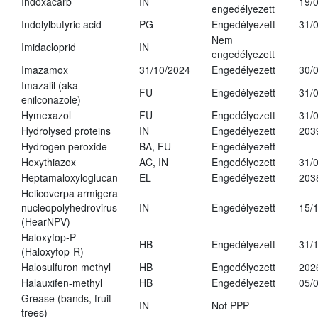
Indoxacarb
IN
19/
engedélyezett
Indolylbutyric acid
PG
Engedélyezett
31/
Nem
Imidacloprid
IN
engedélyezett
Imazamox
31/10/2024
Engedélyezett
30/
Imazalil (aka
FU
Engedélyezett
31/
enilconazole)
Hymexazol
FU
Engedélyezett
31/
Hydrolysed proteins
IN
Engedélyezett
203
Hydrogen peroxide
BA, FU
Engedélyezett
-
Hexythiazox
AC, IN
Engedélyezett
31/
Heptamaloxyloglucan
EL
Engedélyezett
203
Helicoverpa armigera
nucleopolyhedrovirus
IN
Engedélyezett
15/
(HearNPV)
Haloxyfop-P
HB
Engedélyezett
31/
(Haloxyfop-R)
Halosulfuron methyl
HB
Engedélyezett
202
Halauxifen-methyl
HB
Engedélyezett
05/
Grease (bands, fruit
IN
Not PPP
-
trees)