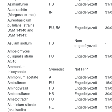
Azimsulfuron
HB
Engedélyezett
31/
Azadirachtin
IN
Engedélyezett
31/
(Margosa extract)
Aureobasidium
pullulans (strains
FU, BA
Engedélyezett
30/
DSM 14940 and
DSM 14941)
Nem
Asulam sodium
HB
-
engedélyezett
Ampelomyces
quisqualis strain
FU
Engedélyezett
31/
AQ10
Ammonium
Synergist
Not PPP
thiocyanate
Ammonium acetate
AT
Engedélyezett
31/
Amisulbrom
FU
Engedélyezett
15/
Aminopyralid
HB
Engedélyezett
31/
Amidosulfuron
HB
Engedélyezett
30/
Ametoctradin
FU
Engedélyezett
31/
Aluminium silicate
RE
Engedélyezett
31/
(aka kaolin)