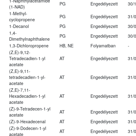
1-Naphthylacetamide
PG
Engedélyezett
30/
(1-NAD)
1-Methyl-
PG
Engedélyezett
31/
cyclopropene
1-Decanol
PG
Engedélyezett
30/
1,4-
PG
Engedélyezett
30/
Dimethylnaphthalene
1,3-Dichloropropene
HB, NE
Folyamatban
-
(Z,E)-9,12-
Tetradecadien-1-yl
AT
Engedélyezett
31/
acetate
(Z,E)-9,11-
tetradecadien-1-yl-
AT
Engedélyezett
31/
acetate
(Z,E)-7,11-
Hexadecadien-1-yl
AT
Engedélyezett
31/
acetate
(Z)-9-Tetradecen-1-yl
AT
Engedélyezett
31/
acetate
(Z)-9-Hexadecenal
AT
Engedélyezett
31/
(Z)-9-Dodecen-1-yl
AT
Engedélyezett
31/
acetate