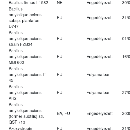
Bacillus firmus I-1582
NE
Engedélyezett
30/
Bacillus
amyloliquefaciens
FU
Engedélyezett
31/
subsp. plantarum
D747
Bacillus
amyloliquefaciens
FU
Engedélyezett
01/
strain FZB24
Bacillus
amyloliquefaciens
FU
Engedélyezett
16/
MBI 600
Bacillus
amyloliquefaciens IT-
FU
Folyamatban
-
45
Bacillus
amyloliquefaciens
FU
Folyamatban
27/
AH2
Bacillus
amyloliquefaciens
BA, FU
Engedélyezett
203
(former subtilis) str.
QST 713
Azoxystrobin
FU
Engedélyezett
31/