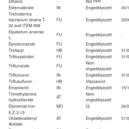
Ethanol
-
Not PPP
-
Esfenvalerate
IN
Engedélyezett
30/
Trichoderma
harzianum strains T-
FU
Engedélyezett
202
22 and ITEM 908
Equisetum arvense
FU
Engedélyezett
-
L.
Epoxiconazole
FU
Engedélyezett
Triclopyr
HB
Engedélyezett
31/
Trifloxystrobin
FU
Engedélyezett
31/
Nem
Triflumizole
FU
engedélyezett
Triflumuron
IN
Engedélyezett
31/
Triflusulfuron
HB
Visszavont
-
Emamectin
IN
Engedélyezett
15/
Trimethylamine
Nem
AT
hydrochloride
engedélyezett
Elemental Iron
MO
Új
26/
E,Z-3,13-
Octadecadienyl
AT
Engedélyezett
31/
Acetate