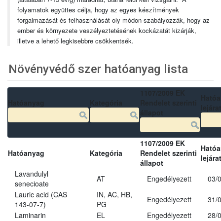
folyamatok együttes célja, hogy az egyes készítmények
forgalmazását és felhasználását oly módon szabályozzák, hogy az
ember és környezete veszélyeztetésének kockázatát kizárják,
illetve a lehető legkisebbre csökkentsék.
Növényvédő szer hatóanyag lista
1107/2009 EK
Ható
Hatóanyag
Kategória
Rendelet szerinti
lejára
állapot
1107/2009 EK
Ható
Hatóanyag
Kategória
Rendelet szerinti
lejára
állapot
Lavandulyl
AT
Engedélyezett
03/
senecioate
Lauric acid (CAS
IN, AC, HB,
Engedélyezett
31/
143-07-7)
PG
Laminarin
EL
Engedélyezett
28/