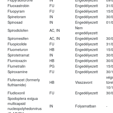
Flupyradifurone
IN
Engedélyezett
09/
Fluoxastrobin
FU
Engedélyezett
31/
Fluopyram
FU
Engedélyezett
15/
Spinetoram
IN
Engedélyezett
30/
Spinosad
IN
Engedélyezett
01/
Nem
Spirodiclofen
AC, IN
engedélyezett
Spiromesifen
AC, IN
Engedélyezett
30/
Fluopicolide
FU
Engedélyezett
31/
Fluometuron
HB
Engedélyezett
15/
Spirotetramat
IN
Engedélyezett
30/
Flumioxazin
HB
Engedélyezett
30/
Flumetralin
PG
Engedélyezett
15/
Spiroxamine
FU
Engedélyezett
30/
vég
Flufenacet (formerly
HB
Visszavont
türe
fluthiamide)
10/
Fludioxonil
FU
Engedélyezett
30/
Spodoptera exigua
multicapsid
IN
Folyamatban
-
nucleopolyhedorvirus