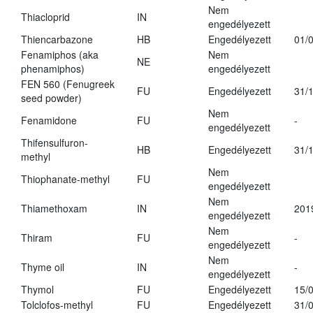
Nem
Thiacloprid
IN
engedélyezett
Thiencarbazone
HB
Engedélyezett
01/
Fenamiphos (aka
Nem
NE
phenamiphos)
engedélyezett
FEN 560 (Fenugreek
FU
Engedélyezett
31/
seed powder)
Nem
Fenamidone
FU
-
engedélyezett
Thifensulfuron-
HB
Engedélyezett
31/
methyl
Nem
Thiophanate-methyl
FU
engedélyezett
Nem
Thiamethoxam
IN
201
engedélyezett
Nem
Thiram
FU
-
engedélyezett
Nem
Thyme oil
IN
-
engedélyezett
Thymol
FU
Engedélyezett
15/
Tolclofos-methyl
FU
Engedélyezett
31/