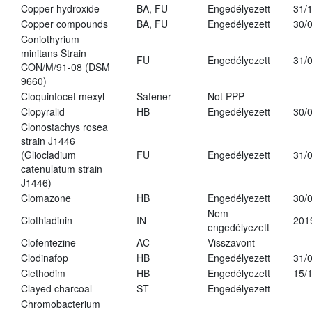
Copper hydroxide
BA, FU
Engedélyezett
31/
Copper compounds
BA, FU
Engedélyezett
30/
Coniothyrium
minitans Strain
FU
Engedélyezett
31/
CON/M/91-08 (DSM
9660)
Cloquintocet mexyl
Safener
Not PPP
-
Clopyralid
HB
Engedélyezett
30/
Clonostachys rosea
strain J1446
(Gliocladium
FU
Engedélyezett
31/
catenulatum strain
J1446)
Clomazone
HB
Engedélyezett
30/
Nem
Clothiadinin
IN
201
engedélyezett
Clofentezine
AC
Visszavont
Clodinafop
HB
Engedélyezett
31/
Clethodim
HB
Engedélyezett
15/
Clayed charcoal
ST
Engedélyezett
-
Chromobacterium