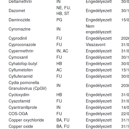
Deltamethrin
IN
Engedélyezett
30/
NE, FU,
Dazomet
Engedélyezett
30/
HB, ST
Daminozide
PG
Engedélyezett
15/
Nem
Cyromazine
IN
engedélyezett
Cyprodinil
FU
Engedélyezett
202
Cyproconazole
FU
Visszavont
31/
Cypermethrin
IN, AC
Engedélyezett
31/
Cymoxanil
FU
Engedélyezett
30/
Cyhalofop-butyl
HB
Engedélyezett
30/
Cyflumetofen
AC
Engedélyezett
15/
Cyflufenamid
FU
Engedélyezett
30/
Cydia pomonella
IN
Engedélyezett
203
Granulovirus (CpGV)
Cycloxydim
HB
Engedélyezett
31/
Cyazofamid
FU
Engedélyezett
31/
Cyantraniliprole
IN
Engedélyezett
14/
COS-OGA
FU
Engedélyezett
22/
Copper oxychloride
BA, FU
Engedélyezett
31/
Copper oxide
BA, FU
Engedélyezett
31/