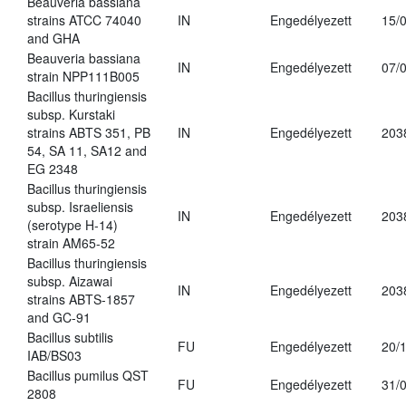
Beauveria bassiana
strains ATCC 74040
IN
Engedélyezett
15/
and GHA
Beauveria bassiana
IN
Engedélyezett
07/
strain NPP111B005
Bacillus thuringiensis
subsp. Kurstaki
strains ABTS 351, PB
IN
Engedélyezett
203
54, SA 11, SA12 and
EG 2348
Bacillus thuringiensis
subsp. Israeliensis
IN
Engedélyezett
203
(serotype H-14)
strain AM65-52
Bacillus thuringiensis
subsp. Aizawai
IN
Engedélyezett
203
strains ABTS-1857
and GC-91
Bacillus subtilis
FU
Engedélyezett
20/
IAB/BS03
Bacillus pumilus QST
FU
Engedélyezett
31/
2808