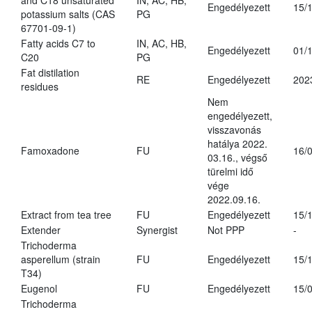
and C18 unsaturated
IN, AC, HB,
Engedélyezett
15/
potassium salts (CAS
PG
67701-09-1)
Fatty acids C7 to
IN, AC, HB,
Engedélyezett
01/
C20
PG
Fat distilation
RE
Engedélyezett
202
residues
Nem
engedélyezett,
visszavonás
hatálya 2022.
Famoxadone
FU
16/
03.16., végső
türelmi idő
vége
2022.09.16.
Extract from tea tree
FU
Engedélyezett
15/
Extender
Synergist
Not PPP
-
Trichoderma
asperellum (strain
FU
Engedélyezett
15/
T34)
Eugenol
FU
Engedélyezett
15/
Trichoderma