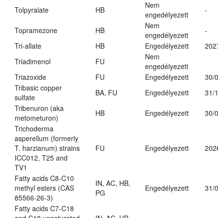
Nem
Tolpyralate
HB
-
engedélyezett
Nem
Topramezone
HB
-
engedélyezett
Tri-allate
HB
Engedélyezett
202
Nem
Triadimenol
FU
engedélyezett
Triazoxide
FU
Engedélyezett
30/
Tribasic copper
BA, FU
Engedélyezett
31/
sulfate
Tribenuron (aka
HB
Engedélyezett
30/
metometuron)
Trichoderma
asperellum (formerly
T. harzianum) strains
FU
Engedélyezett
202
ICC012, T25 and
TV1
Fatty acids C8-C10
IN, AC, HB,
methyl esters (CAS
Engedélyezett
31/
PG
85566-26-3)
Fatty acids C7-C18