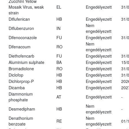
Zucchini Yellow
Mosaik Virus, weak
EL
Engedélyezett
31/
strain
Diflufenican
HB
Engedélyezett
31/
Nem
Diflubenzuron
IN
engedélyezett
Difenoconazole
FU
Engedélyezett
31/
Nem
Difenacoum
RO
engedélyezett
Diethofencarb
FU
Engedélyezett
31/
Aluminium sulphate
BA
Engedélyezett
15/
Bromadiolone
RO
Engedélyezett
31/
Diclofop
HB
Engedélyezett
31/
Dichlorprop-P
HB
Engedélyezett
202
Dicamba
HB
Engedélyezett
202
Diammonium
AT
Engedélyezett
-
phosphate
Nem
Desmedipham
HB
-
engedélyezett
Denathonium
Nem
RE
01/
benzoate
engedélyezett