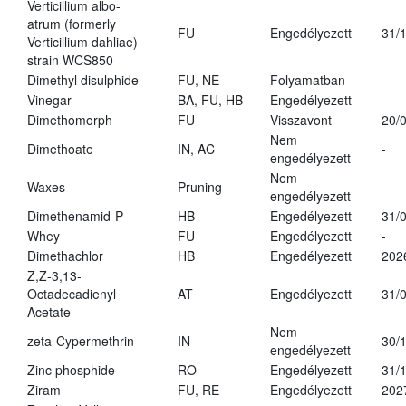
Verticillium albo-
atrum (formerly
FU
Engedélyezett
31/
Verticillium dahliae)
strain WCS850
Dimethyl disulphide
FU, NE
Folyamatban
-
Vinegar
BA, FU, HB
Engedélyezett
-
Dimethomorph
FU
Visszavont
20/
Nem
Dimethoate
IN, AC
-
engedélyezett
Nem
Waxes
Pruning
-
engedélyezett
Dimethenamid-P
HB
Engedélyezett
31/
Whey
FU
Engedélyezett
-
Dimethachlor
HB
Engedélyezett
202
Z,Z-3,13-
Octadecadienyl
AT
Engedélyezett
31/
Acetate
Nem
zeta-Cypermethrin
IN
30/
engedélyezett
Zinc phosphide
RO
Engedélyezett
31/
Ziram
FU, RE
Engedélyezett
202