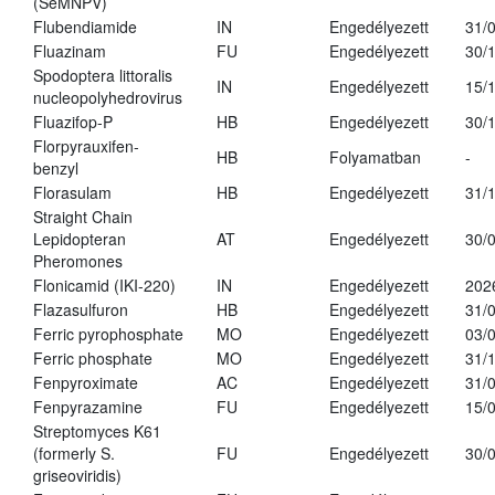
(SeMNPV)
Flubendiamide
IN
Engedélyezett
31/
Fluazinam
FU
Engedélyezett
30/
Spodoptera littoralis
IN
Engedélyezett
15/
nucleopolyhedrovirus
Fluazifop-P
HB
Engedélyezett
30/
Florpyrauxifen-
HB
Folyamatban
-
benzyl
Florasulam
HB
Engedélyezett
31/
Straight Chain
Lepidopteran
AT
Engedélyezett
30/
Pheromones
Flonicamid (IKI-220)
IN
Engedélyezett
202
Flazasulfuron
HB
Engedélyezett
31/
Ferric pyrophosphate
MO
Engedélyezett
03/
Ferric phosphate
MO
Engedélyezett
31/
Fenpyroximate
AC
Engedélyezett
31/
Fenpyrazamine
FU
Engedélyezett
15/
Streptomyces K61
(formerly S.
FU
Engedélyezett
30/
griseoviridis)