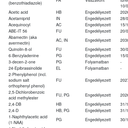
PA
Visszavont
türe
(benzothiadiazole)
10/
Acetic acid
HB
Engedélyezett
202
Acetamiprid
IN
Engedélyezett
28/
Acequinocyl
AC
Engedélyezett
15/
ABE-IT 56
FU
Engedélyezett
20/
Abamectin (aka
AC, IN
Engedélyezett
203
avermectin)
Quinolin-8-ol
FU
Engedélyezett
30/
6-Benzyladenine
PG
Engedélyezett
15/
3-decen-2-one
PG
Folyamatban
-
24-Epibrassinolide
EL
Folyamatban
-
2-Phenylphenol (incl.
sodium salt
FU
Engedélyezett
202
orthophenyl phenol)
2,5-Dichlorobenzoic
FU, PG
Engedélyezett
202
acid methylester
2,4-DB
HB
Engedélyezett
31/
2,4-D
HB, PG
Engedélyezett
31/
1-Naphthylacetic acid
PG
Engedélyezett
30/
(1-NAA)