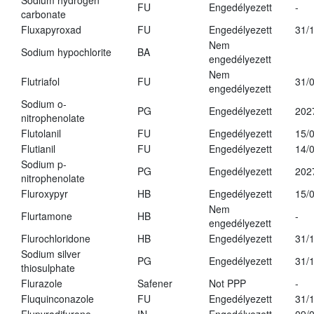
Sodium hydrogen
FU
Engedélyezett
-
carbonate
Fluxapyroxad
FU
Engedélyezett
31/
Nem
Sodium hypochlorite
BA
engedélyezett
Nem
Flutriafol
FU
31/
engedélyezett
Sodium o-
PG
Engedélyezett
202
nitrophenolate
Flutolanil
FU
Engedélyezett
15/
Flutianil
FU
Engedélyezett
14/
Sodium p-
PG
Engedélyezett
202
nitrophenolate
Fluroxypyr
HB
Engedélyezett
15/
Nem
Flurtamone
HB
-
engedélyezett
Flurochloridone
HB
Engedélyezett
31/
Sodium silver
PG
Engedélyezett
31/
thiosulphate
Flurazole
Safener
Not PPP
-
Fluquinconazole
FU
Engedélyezett
31/