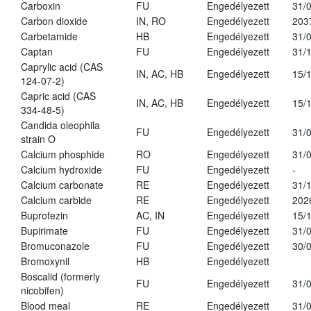
Carboxin
FU
Engedélyezett
31/
Carbon dioxide
IN, RO
Engedélyezett
203
Carbetamide
HB
Engedélyezett
31/
Captan
FU
Engedélyezett
31/
Caprylic acid (CAS
IN, AC, HB
Engedélyezett
15/
124-07-2)
Capric acid (CAS
IN, AC, HB
Engedélyezett
15/
334-48-5)
Candida oleophila
FU
Engedélyezett
31/
strain O
Calcium phosphide
RO
Engedélyezett
31/
Calcium hydroxide
FU
Engedélyezett
-
Calcium carbonate
RE
Engedélyezett
31/
Calcium carbide
RE
Engedélyezett
202
Buprofezin
AC, IN
Engedélyezett
15/
Bupirimate
FU
Engedélyezett
31/
Bromuconazole
FU
Engedélyezett
30/
Bromoxynil
HB
Engedélyezett
Boscalid (formerly
FU
Engedélyezett
31/
nicobifen)
Blood meal
RE
Engedélyezett
31/