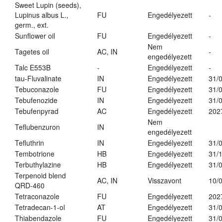
Sweet Lupin (seeds),
Lupinus albus L.,
FU
Engedélyezett
-
germ., ext.
Sunflower oil
FU
Engedélyezett
-
Nem
Tagetes oil
AC, IN
-
engedélyezett
Talc E553B
-
Engedélyezett
-
tau-Fluvalinate
IN
Engedélyezett
31/
Tebuconazole
FU
Engedélyezett
31/
Tebufenozide
IN
Engedélyezett
31/
Tebufenpyrad
AC
Engedélyezett
202
Nem
Teflubenzuron
IN
engedélyezett
Tefluthrin
IN
Engedélyezett
31/
Tembotrione
HB
Engedélyezett
31/
Terbuthylazine
HB
Engedélyezett
31/
Terpenoid blend
AC, IN
Visszavont
10/
QRD-460
Tetraconazole
FU
Engedélyezett
202
Tetradecan-1-ol
AT
Engedélyezett
31/
Thiabendazole
FU
Engedélyezett
31/