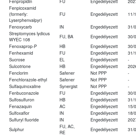
Fenpropidin
FU
Engedélyezett
202
Fenpicoxamid
(formerly:
FU
Engedélyezett
11/
Lyserphenvalpyr)
Fenoxycarb
IN
Engedélyezett
31/
Streptomyces lydicus
FU, BA
Engedélyezett
30/
WYEC 108
Fenoxaprop-P
HB
Engedélyezett
30/
Fenhexamid
FU
Engedélyezett
31/
Sucrose
EL
Engedélyezett
-
Sulcotrione
HB
Engedélyezett
202
Fenclorim
Safener
Not PPP
-
Fenchlorazole-ethyl
Safener
Not PPP
-
Sulfaquinoxaline
Synergist
Not PPP
-
Fenbuconazole
FU
Engedélyezett
30/
Sulfosulfuron
HB
Engedélyezett
31/
Fenazaquin
AC
Engedélyezett
15/
Sulfoxaflor
IN
Engedélyezett
18/
Sulfuryl fluoride
IN
Engedélyezett
202
FU, AC,
Sulphur
Engedélyezett
31/
RE