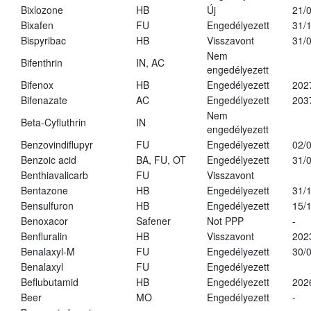
Bixlozone
HB
Új
21/
Bixafen
FU
Engedélyezett
31/
Bispyribac
HB
Visszavont
31/
Nem
Bifenthrin
IN, AC
engedélyezett
Bifenox
HB
Engedélyezett
202
Bifenazate
AC
Engedélyezett
203
Nem
Beta-Cyfluthrin
IN
engedélyezett
Benzovindiflupyr
FU
Engedélyezett
02/
Benzoic acid
BA, FU, OT
Engedélyezett
31/
Benthiavalicarb
FU
Visszavont
Bentazone
HB
Engedélyezett
31/
Bensulfuron
HB
Engedélyezett
15/
Benoxacor
Safener
Not PPP
-
Benfluralin
HB
Visszavont
202
Benalaxyl-M
FU
Engedélyezett
30/
Benalaxyl
FU
Engedélyezett
Beflubutamid
HB
Engedélyezett
202
Beer
MO
Engedélyezett
-