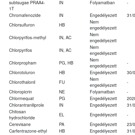
subtsugae PRAA4-
IN
Folyamatban
-
1T
Chromafenozide
IN
Engedélyezett
31/
Nem
Chlorsulfuron
HB
engedélyezett
Nem
Chlorpyrifos-methyl
IN, AC
engedélyezett
Nem
Chlorpyrifos
IN, AC
engedélyezett
Nem
Chlorpropham
PG, HB
-
engedélyezett
Chlorotoluron
HB
Engedélyezett
30/
Nem
Chlorothalonil
FU
-
engedélyezett
Chloropicrin
NE
Folyamatban
-
Chlormequat
PG
Engedélyezett
202
Chlorantraniliprole
IN
Engedélyezett
31/
Chitosan
EL
Engedélyezett
-
hydrochloride
Cerevisane
PA
Engedélyezett
23/
Carfentrazone-ethyl
HB
Engedélyezett
31/