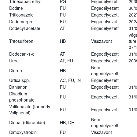
Trinexapac-ethyl
PG
Engedélyezett
203
Dodine
FU
Engedélyezett
30/
Triticonazole
FU
Engedélyezett
202
Dodemorph
FU
Engedélyezett
202
Dodecyl acetate
AT
Engedélyezett
31/
vég
Tritosulforon
HB
Visszavont
türe
07/
Dodecan-1-ol
AT
Engedélyezett
31/
Urea
AT, FU
Engedélyezett
203
Nem
Diuron
HB
engedélyezett
Urtica spp.
AC, FU, IN
Engedélyezett
-
Dithianon
FU
Engedélyezett
31/
Disodium
FU
Engedélyezett
31/
phosphonate
Valifenalate (formerly
FU
Engedélyezett
01/
Valiphenal)
Nem
Diquat (dibromide)
HB, DE
-
engedélyezett
Dimoxystrobin
FU
Visszavont
-