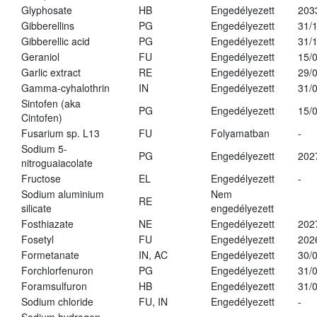
Glyphosate
HB
Engedélyezett
203
Gibberellins
PG
Engedélyezett
31/
Gibberellic acid
PG
Engedélyezett
31/
Geraniol
FU
Engedélyezett
15/
Garlic extract
RE
Engedélyezett
29/
Gamma-cyhalothrin
IN
Engedélyezett
31/
Sintofen (aka
PG
Engedélyezett
15/
Cintofen)
Fusarium sp. L13
FU
Folyamatban
-
Sodium 5-
PG
Engedélyezett
202
nitroguaiacolate
Fructose
EL
Engedélyezett
-
Sodium aluminium
Nem
RE
silicate
engedélyezett
Fosthiazate
NE
Engedélyezett
202
Fosetyl
FU
Engedélyezett
202
Formetanate
IN, AC
Engedélyezett
30/
Forchlorfenuron
PG
Engedélyezett
31/
Foramsulfuron
HB
Engedélyezett
31/
Sodium chloride
FU, IN
Engedélyezett
-