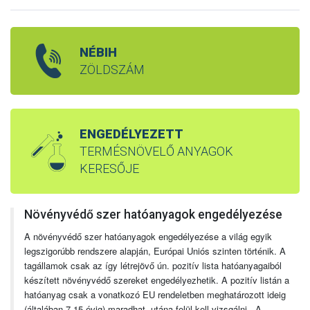
NÉBIH
ZÖLDSZÁM
ENGEDÉLYEZETT
TERMÉSNÖVELŐ ANYAGOK
KERESŐJE
Növényvédő szer hatóanyagok engedélyezése
A növényvédő szer hatóanyagok engedélyezése a világ egyik
legszigorúbb rendszere alapján, Európai Uniós szinten történik. A
tagállamok csak az így létrejövő ún. pozitív lista hatóanyagaiból
készített növényvédő szereket engedélyezhetik. A pozitív listán a
hatóanyag csak a vonatkozó EU rendeletben meghatározott ideig
(általában 7-15 évig) maradhat, utána felül kell vizsgálni. A