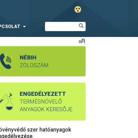
PCSOLAT
NÉBIH
ZÖLDSZÁM
ENGEDÉLYEZETT
TERMÉSNÖVELŐ
ANYAGOK KERESŐJE
övényvédő szer hatóanyagok
ngedélyezése