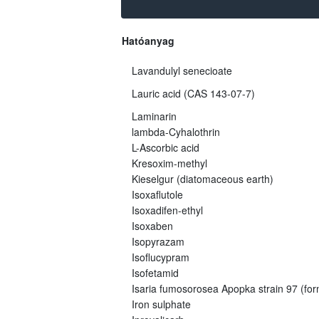
Hatóanyag
Lavandulyl senecioate
Lauric acid (CAS 143-07-7)
Laminarin
lambda-Cyhalothrin
L-Ascorbic acid
Kresoxim-methyl
Kieselgur (diatomaceous earth)
Isoxaflutole
Isoxadifen-ethyl
Isoxaben
Isopyrazam
Isoflucypram
Isofetamid
Isaria fumosorosea Apopka strain 97 (fo
Iron sulphate