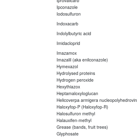
Iprovalicarb
Ipconazole
Iodosulfuron
Indoxacarb
Indolylbutyric acid
Imidacloprid
Imazamox
Imazalil (aka enilconazole)
Hymexazol
Hydrolysed proteins
Hydrogen peroxide
Hexythiazox
Heptamaloxyloglucan
Helicoverpa armigera nucleopolyhedrovi
Haloxyfop-P (Haloxyfop-R)
Halosulfuron methyl
Halauxifen-methyl
Grease (bands, fruit trees)
Glyphosate