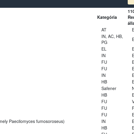
11
Kategória
Ren
áll
AT
E
IN, AC, HB,
E
PG
EL
E
IN
E
FU
E
FU
E
IN
E
HB
E
Safener
HB
E
FU
V
FU
FU
E
rmely Paecilomyces fumosoroseus)
IN
E
HB
E