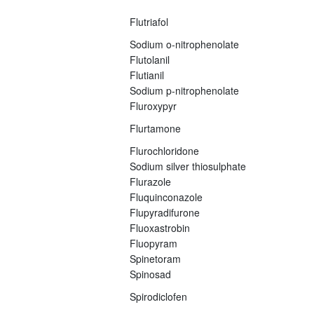
Flutriafol
Sodium o-nitrophenolate
Flutolanil
Flutianil
Sodium p-nitrophenolate
Fluroxypyr
Flurtamone
Flurochloridone
Sodium silver thiosulphate
Flurazole
Fluquinconazole
Flupyradifurone
Fluoxastrobin
Fluopyram
Spinetoram
Spinosad
Spirodiclofen