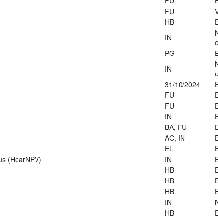
FU
E
FU
V
HB
E
IN
e
PG
E
IN
e
31/10/2024
E
FU
E
FU
E
IN
E
BA, FU
E
AC, IN
E
EL
E
rus (HearNPV)
IN
E
HB
E
HB
E
HB
E
IN
HB
E