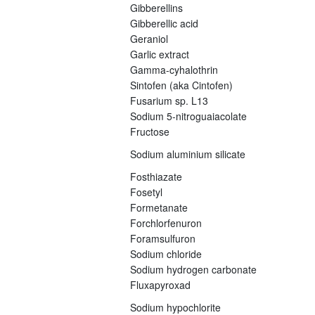
Gibberellins
Gibberellic acid
Geraniol
Garlic extract
Gamma-cyhalothrin
Sintofen (aka Cintofen)
Fusarium sp. L13
Sodium 5-nitroguaiacolate
Fructose
Sodium aluminium silicate
Fosthiazate
Fosetyl
Formetanate
Forchlorfenuron
Foramsulfuron
Sodium chloride
Sodium hydrogen carbonate
Fluxapyroxad
Sodium hypochlorite