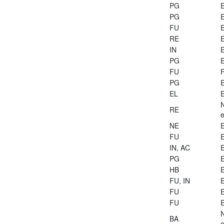
PG
E
PG
E
FU
E
RE
E
IN
E
PG
E
FU
PG
E
EL
E
RE
e
NE
E
FU
E
IN, AC
E
PG
E
HB
E
FU, IN
E
FU
E
FU
E
BA
e