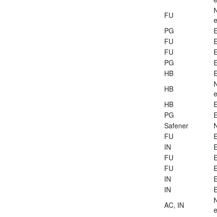
FU
e
PG
E
FU
E
FU
E
PG
E
HB
E
HB
e
HB
E
PG
E
Safener
FU
E
IN
E
FU
E
FU
E
IN
E
IN
E
AC, IN
e