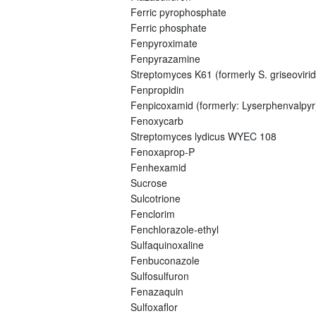
Ferric pyrophosphate
Ferric phosphate
Fenpyroximate
Fenpyrazamine
Streptomyces K61 (formerly S. griseovirid
Fenpropidin
Fenpicoxamid (formerly: Lyserphenvalpyr
Fenoxycarb
Streptomyces lydicus WYEC 108
Fenoxaprop-P
Fenhexamid
Sucrose
Sulcotrione
Fenclorim
Fenchlorazole-ethyl
Sulfaquinoxaline
Fenbuconazole
Sulfosulfuron
Fenazaquin
Sulfoxaflor