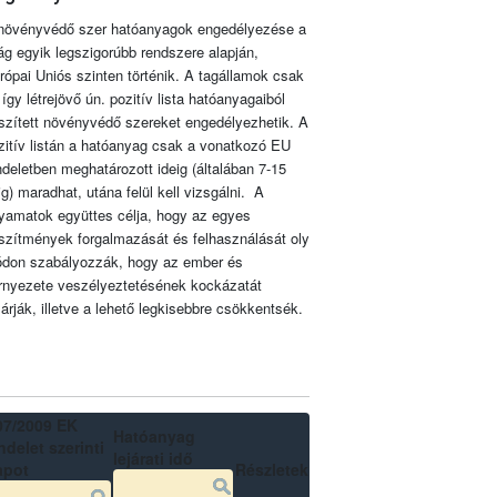
növényvédő szer hatóanyagok engedélyezése a
lág egyik legszigorúbb rendszere alapján,
rópai Uniós szinten történik. A tagállamok csak
 így létrejövő ún. pozitív lista hatóanyagaiból
szített növényvédő szereket engedélyezhetik. A
zitív listán a hatóanyag csak a vonatkozó EU
ndeletben meghatározott ideig (általában 7-15
ig) maradhat, utána felül kell vizsgálni. A
lyamatok együttes célja, hogy az egyes
szítmények forgalmazását és felhasználását oly
don szabályozzák, hogy az ember és
rnyezete veszélyeztetésének kockázatát
zárják, illetve a lehető legkisebbre csökkentsék.
07/2009 EK
Hatóanyag
delet szerinti
lejárati idő
apot
Részletek