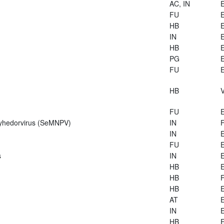
AC, IN
E
FU
E
HB
E
IN
E
HB
E
PG
E
FU
E
HB
V
FU
E
lyhedorvirus (SeMNPV)
IN
IN
E
FU
E
s
IN
E
HB
E
HB
HB
E
AT
E
IN
E
HB
E