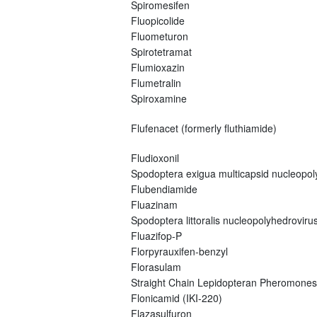
Spiromesifen
Fluopicolide
Fluometuron
Spirotetramat
Flumioxazin
Flumetralin
Spiroxamine
Flufenacet (formerly fluthiamide)
Fludioxonil
Spodoptera exigua multicapsid nucleopo
Flubendiamide
Fluazinam
Spodoptera littoralis nucleopolyhedroviru
Fluazifop-P
Florpyrauxifen-benzyl
Florasulam
Straight Chain Lepidopteran Pheromones
Flonicamid (IKI-220)
Flazasulfuron