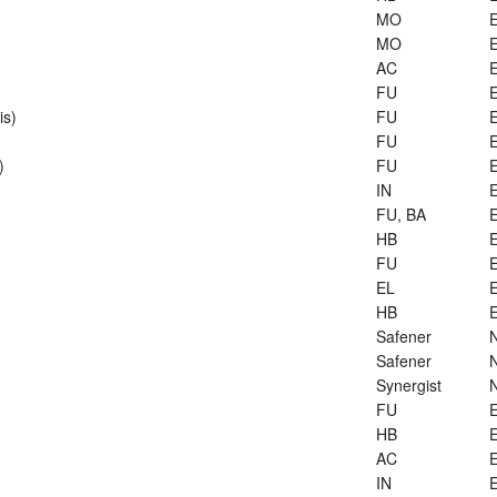
MO
E
MO
E
AC
E
FU
E
is)
FU
E
FU
E
)
FU
E
IN
E
FU, BA
E
HB
E
FU
E
EL
E
HB
E
Safener
Safener
Synergist
FU
E
HB
E
AC
E
IN
E