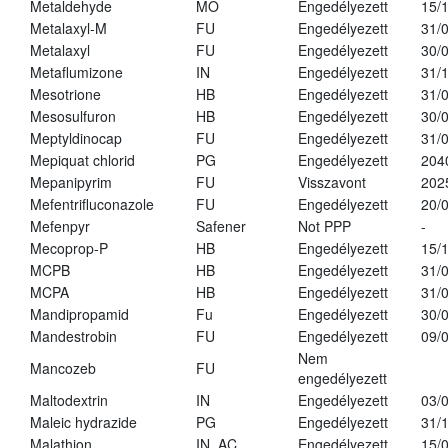
Metaldehyde
MO
Engedélyezett
15/
Metalaxyl-M
FU
Engedélyezett
31/
Metalaxyl
FU
Engedélyezett
30/
Metaflumizone
IN
Engedélyezett
31/
Mesotrione
HB
Engedélyezett
31/
Mesosulfuron
HB
Engedélyezett
30/
Meptyldinocap
FU
Engedélyezett
31/
Mepiquat chlorid
PG
Engedélyezett
204
Mepanipyrim
FU
Visszavont
202
Mefentrifluconazole
FU
Engedélyezett
20/
Mefenpyr
Safener
Not PPP
-
Mecoprop-P
HB
Engedélyezett
15/
MCPB
HB
Engedélyezett
31/
MCPA
HB
Engedélyezett
31/
Mandipropamid
Fu
Engedélyezett
30/
Mandestrobin
FU
Engedélyezett
09/
Nem
Mancozeb
FU
engedélyezett
Maltodextrin
IN
Engedélyezett
03/
Maleic hydrazide
PG
Engedélyezett
31/
Malathion
IN, AC
Engedélyezett
15/