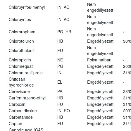
Nem
Chlorpyrifos-methyl
IN, AC
engedélyezett
Nem
Chlorpyrifos
IN, AC
engedélyezett
Nem
Chlorpropham
PG, HB
-
engedélyezett
Chlorotoluron
HB
Engedélyezett
30/
Nem
Chlorothalonil
FU
-
engedélyezett
Chloropicrin
NE
Folyamatban
-
Chlormequat
PG
Engedélyezett
202
Chlorantraniliprole
IN
Engedélyezett
31/
Chitosan
EL
Engedélyezett
-
hydrochloride
Cerevisane
PA
Engedélyezett
23/
Carfentrazone-ethyl
HB
Engedélyezett
31/
Carboxin
FU
Engedélyezett
31/
Carbon dioxide
IN, RO
Engedélyezett
203
Carbetamide
HB
Engedélyezett
31/
Captan
FU
Engedélyezett
31/
Caprylic acid (CAS