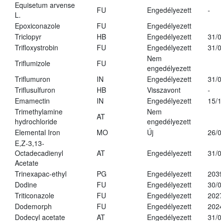
Equisetum arvense
FU
Engedélyezett
-
L.
Epoxiconazole
FU
Engedélyezett
Triclopyr
HB
Engedélyezett
31/
Trifloxystrobin
FU
Engedélyezett
31/
Nem
Triflumizole
FU
engedélyezett
Triflumuron
IN
Engedélyezett
31/
Triflusulfuron
HB
Visszavont
-
Emamectin
IN
Engedélyezett
15/
Trimethylamine
Nem
AT
hydrochloride
engedélyezett
Elemental Iron
MO
Új
26/
E,Z-3,13-
Octadecadienyl
AT
Engedélyezett
31/
Acetate
Trinexapac-ethyl
PG
Engedélyezett
203
Dodine
FU
Engedélyezett
30/
Triticonazole
FU
Engedélyezett
202
Dodemorph
FU
Engedélyezett
202
Dodecyl acetate
AT
Engedélyezett
31/