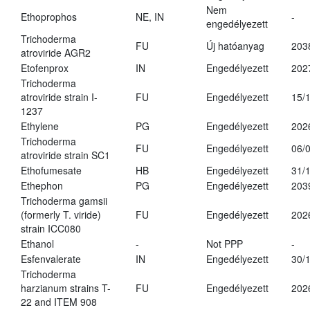
Nem
Ethoprophos
NE, IN
-
engedélyezett
Trichoderma
FU
Új hatóanyag
203
atroviride AGR2
Etofenprox
IN
Engedélyezett
202
Trichoderma
atroviride strain I-
FU
Engedélyezett
15/
1237
Ethylene
PG
Engedélyezett
202
Trichoderma
FU
Engedélyezett
06/
atroviride strain SC1
Ethofumesate
HB
Engedélyezett
31/
Ethephon
PG
Engedélyezett
203
Trichoderma gamsii
(formerly T. viride)
FU
Engedélyezett
202
strain ICC080
Ethanol
-
Not PPP
-
Esfenvalerate
IN
Engedélyezett
30/
Trichoderma
harzianum strains T-
FU
Engedélyezett
202
22 and ITEM 908