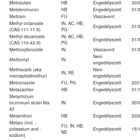
Metosulam
HB
Engedélyezett
30/
Metobromuron
HB
Engedélyezett
31/
Metiram
FU
Visszavont
Methyl octanoate
IN, AC, HB,
Engedélyezett
31/
(CAS 111-11-5)
PG
Methyl decanoate
IN, AC, HB,
Engedélyezett
31/
(CAS 110-42-9)
PG
Methoxyfenozide
IN
Visszavont
31/
Nem
Methomyl
IN
engedélyezett
Methiocarb (aka
Nem
IN, RE
mercaptodimethur)
engedélyezett
Metconazole
FU, PG
Engedélyezett
203
Metazachlor
HB
Engedélyezett
31/
Metarhizium
brunneum strain Ma
IN
Engedélyezett
30/
43
Metamitron
HB
Engedélyezett
202
Metam (incl. -
FU, IN, HB,
potassium and -
Engedélyezett
15/
NE
sodium)