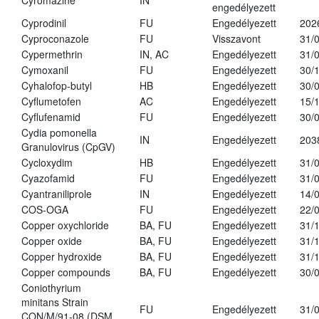
Cyromazine
IN
engedélyezett
Cyprodinil
FU
Engedélyezett
202
Cyproconazole
FU
Visszavont
31/
Cypermethrin
IN, AC
Engedélyezett
31/
Cymoxanil
FU
Engedélyezett
30/
Cyhalofop-butyl
HB
Engedélyezett
30/
Cyflumetofen
AC
Engedélyezett
15/
Cyflufenamid
FU
Engedélyezett
30/
Cydia pomonella
IN
Engedélyezett
203
Granulovirus (CpGV)
Cycloxydim
HB
Engedélyezett
31/
Cyazofamid
FU
Engedélyezett
31/
Cyantraniliprole
IN
Engedélyezett
14/
COS-OGA
FU
Engedélyezett
22/
Copper oxychloride
BA, FU
Engedélyezett
31/
Copper oxide
BA, FU
Engedélyezett
31/
Copper hydroxide
BA, FU
Engedélyezett
31/
Copper compounds
BA, FU
Engedélyezett
30/
Coniothyrium
minitans Strain
FU
Engedélyezett
31/
CON/M/91-08 (DSM