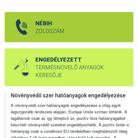
NÉBIH
ZÖLDSZÁM
ENGEDÉLYEZETT
TERMÉSNÖVELŐ ANYAGOK
KERESŐJE
Növényvédő szer hatóanyagok engedélyezése
A növényvédő szer hatóanyagok engedélyezése a világ egyik
legszigorúbb rendszere alapján, Európai Uniós szinten történik. A
tagállamok csak az így létrejövő ún. pozitív lista hatóanyagaiból
készített növényvédő szereket engedélyezhetik. A pozitív listán a
hatóanyag csak a vonatkozó EU rendeletben meghatározott ideig
(általában 7-15 évig) maradhat, utána felül kell vizsgálni. A