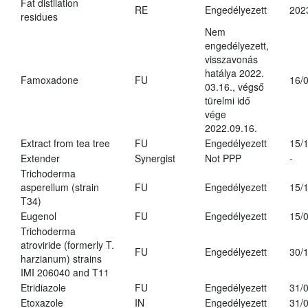
Fat distilation
RE
Engedélyezett
202
residues
Nem
engedélyezett,
visszavonás
hatálya 2022.
Famoxadone
FU
16/
03.16., végső
türelmi idő
vége
2022.09.16.
Extract from tea tree
FU
Engedélyezett
15/
Extender
Synergist
Not PPP
-
Trichoderma
asperellum (strain
FU
Engedélyezett
15/
T34)
Eugenol
FU
Engedélyezett
15/
Trichoderma
atroviride (formerly T.
FU
Engedélyezett
30/
harzianum) strains
IMI 206040 and T11
Etridiazole
FU
Engedélyezett
31/
Etoxazole
IN
Engedélyezett
31/