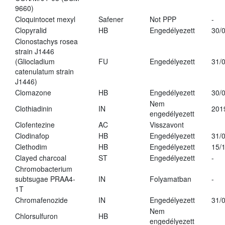
9660)
Cloquintocet mexyl
Safener
Not PPP
-
Clopyralid
HB
Engedélyezett
30/
Clonostachys rosea
strain J1446
(Gliocladium
FU
Engedélyezett
31/
catenulatum strain
J1446)
Clomazone
HB
Engedélyezett
30/
Nem
Clothiadinin
IN
201
engedélyezett
Clofentezine
AC
Visszavont
Clodinafop
HB
Engedélyezett
31/
Clethodim
HB
Engedélyezett
15/
Clayed charcoal
ST
Engedélyezett
-
Chromobacterium
subtsugae PRAA4-
IN
Folyamatban
-
1T
Chromafenozide
IN
Engedélyezett
31/
Nem
Chlorsulfuron
HB
engedélyezett