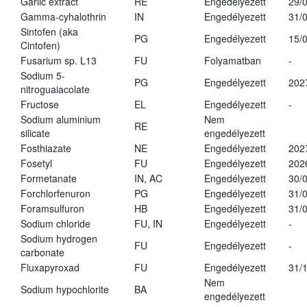
Garlic extract
RE
Engedélyezett
29/
Gamma-cyhalothrin
IN
Engedélyezett
31/
Sintofen (aka
PG
Engedélyezett
15/
Cintofen)
Fusarium sp. L13
FU
Folyamatban
-
Sodium 5-
PG
Engedélyezett
202
nitroguaiacolate
Fructose
EL
Engedélyezett
-
Sodium aluminium
Nem
RE
silicate
engedélyezett
Fosthiazate
NE
Engedélyezett
202
Fosetyl
FU
Engedélyezett
202
Formetanate
IN, AC
Engedélyezett
30/
Forchlorfenuron
PG
Engedélyezett
31/
Foramsulfuron
HB
Engedélyezett
31/
Sodium chloride
FU, IN
Engedélyezett
-
Sodium hydrogen
FU
Engedélyezett
-
carbonate
Fluxapyroxad
FU
Engedélyezett
31/
Nem
Sodium hypochlorite
BA
engedélyezett