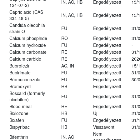
IN, AC, HB
Engedélyezett
15/
124-07-2)
Capric acid (CAS
IN, AC, HB
Engedélyezett
15/
334-48-5)
Candida oleophila
FU
Engedélyezett
31/
strain O
Calcium phosphide
RO
Engedélyezett
31/
Calcium hydroxide
FU
Engedélyezett
-
Calcium carbonate
RE
Engedélyezett
31/
Calcium carbide
RE
Engedélyezett
202
Buprofezin
AC, IN
Engedélyezett
15/
Bupirimate
FU
Engedélyezett
31/
Bromuconazole
FU
Engedélyezett
30/
Bromoxynil
HB
Engedélyezett
Boscalid (formerly
FU
Engedélyezett
31/
nicobifen)
Blood meal
RE
Engedélyezett
31/
Bixlozone
HB
Új
21/
Bixafen
FU
Engedélyezett
31/
Bispyribac
HB
Visszavont
31/
Nem
Bifenthrin
IN, AC