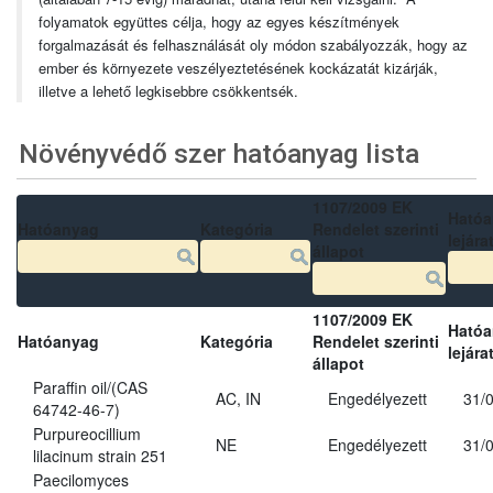
folyamatok együttes célja, hogy az egyes készítmények
forgalmazását és felhasználását oly módon szabályozzák, hogy az
ember és környezete veszélyeztetésének kockázatát kizárják,
illetve a lehető legkisebbre csökkentsék.
Növényvédő szer hatóanyag lista
1107/2009 EK
Ható
Hatóanyag
Kategória
Rendelet szerinti
lejára
állapot
1107/2009 EK
Ható
Hatóanyag
Kategória
Rendelet szerinti
lejára
állapot
Paraffin oil/(CAS
AC, IN
Engedélyezett
31/
64742-46-7)
Purpureocillium
NE
Engedélyezett
31/
lilacinum strain 251
Paecilomyces