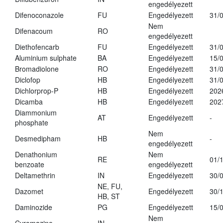
engedélyezett
Difenoconazole
FU
Engedélyezett
31/
Nem
Difenacoum
RO
engedélyezett
Diethofencarb
FU
Engedélyezett
31/
Aluminium sulphate
BA
Engedélyezett
15/
Bromadiolone
RO
Engedélyezett
31/
Diclofop
HB
Engedélyezett
31/
Dichlorprop-P
HB
Engedélyezett
202
Dicamba
HB
Engedélyezett
202
Diammonium
AT
Engedélyezett
-
phosphate
Nem
Desmedipham
HB
-
engedélyezett
Denathonium
Nem
RE
01/
benzoate
engedélyezett
Deltamethrin
IN
Engedélyezett
30/
NE, FU,
Dazomet
Engedélyezett
30/
HB, ST
Daminozide
PG
Engedélyezett
15/
Nem