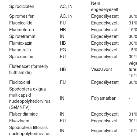
Nem
Spirodiclofen
AC, IN
engedélyezett
Spiromesifen
AC, IN
Engedélyezett
30/
Fluopicolide
FU
Engedélyezett
31/
Fluometuron
HB
Engedélyezett
15/
Spirotetramat
IN
Engedélyezett
30/
Flumioxazin
HB
Engedélyezett
30/
Flumetralin
PG
Engedélyezett
15/
Spiroxamine
FU
Engedélyezett
30/
vég
Flufenacet (formerly
HB
Visszavont
türe
fluthiamide)
10/
Fludioxonil
FU
Engedélyezett
30/
Spodoptera exigua
multicapsid
IN
Folyamatban
-
nucleopolyhedorvirus
(SeMNPV)
Flubendiamide
IN
Engedélyezett
31/
Fluazinam
FU
Engedélyezett
30/
Spodoptera littoralis
IN
Engedélyezett
15/
nucleopolyhedrovirus