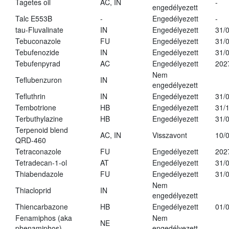
Tagetes oil
AC, IN
-
engedélyezett
Talc E553B
-
Engedélyezett
-
tau-Fluvalinate
IN
Engedélyezett
31/
Tebuconazole
FU
Engedélyezett
31/
Tebufenozide
IN
Engedélyezett
31/
Tebufenpyrad
AC
Engedélyezett
202
Nem
Teflubenzuron
IN
engedélyezett
Tefluthrin
IN
Engedélyezett
31/
Tembotrione
HB
Engedélyezett
31/
Terbuthylazine
HB
Engedélyezett
31/
Terpenoid blend
AC, IN
Visszavont
10/
QRD-460
Tetraconazole
FU
Engedélyezett
202
Tetradecan-1-ol
AT
Engedélyezett
31/
Thiabendazole
FU
Engedélyezett
31/
Nem
Thiacloprid
IN
engedélyezett
Thiencarbazone
HB
Engedélyezett
01/
Fenamiphos (aka
Nem
NE
phenamiphos)
engedélyezett