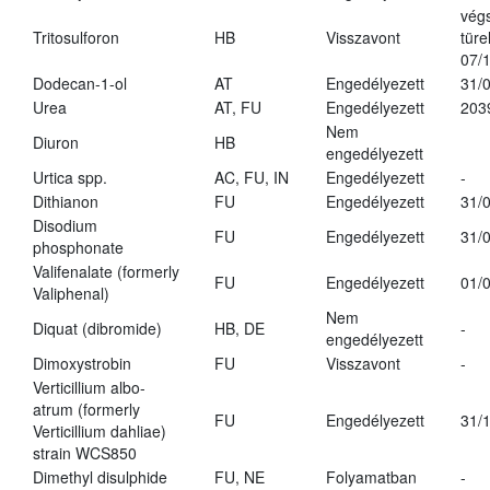
vég
Tritosulforon
HB
Visszavont
türe
07/
Dodecan-1-ol
AT
Engedélyezett
31/
Urea
AT, FU
Engedélyezett
203
Nem
Diuron
HB
engedélyezett
Urtica spp.
AC, FU, IN
Engedélyezett
-
Dithianon
FU
Engedélyezett
31/
Disodium
FU
Engedélyezett
31/
phosphonate
Valifenalate (formerly
FU
Engedélyezett
01/
Valiphenal)
Nem
Diquat (dibromide)
HB, DE
-
engedélyezett
Dimoxystrobin
FU
Visszavont
-
Verticillium albo-
atrum (formerly
FU
Engedélyezett
31/
Verticillium dahliae)
strain WCS850
Dimethyl disulphide
FU, NE
Folyamatban
-