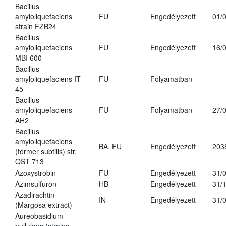
Bacillus
amyloliquefaciens
FU
Engedélyezett
01/
strain FZB24
Bacillus
amyloliquefaciens
FU
Engedélyezett
16/
MBI 600
Bacillus
amyloliquefaciens IT-
FU
Folyamatban
-
45
Bacillus
amyloliquefaciens
FU
Folyamatban
27/
AH2
Bacillus
amyloliquefaciens
BA, FU
Engedélyezett
203
(former subtilis) str.
QST 713
Azoxystrobin
FU
Engedélyezett
31/
Azimsulfuron
HB
Engedélyezett
31/
Azadirachtin
IN
Engedélyezett
31/
(Margosa extract)
Aureobasidium