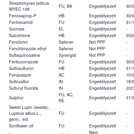
Streptomyces lydicus
FU, BA
Engedélyezett
30/
WYEC 108
Fenoxaprop-P
HB
Engedélyezett
30/
Fenhexamid
FU
Engedélyezett
31/
Sucrose
EL
Engedélyezett
-
Sulcotrione
HB
Engedélyezett
202
Fenclorim
Safener
Not PPP
-
Fenchlorazole-ethyl
Safener
Not PPP
-
Sulfaquinoxaline
Synergist
Not PPP
-
Fenbuconazole
FU
Engedélyezett
30/
Sulfosulfuron
HB
Engedélyezett
31/
Fenazaquin
AC
Engedélyezett
15/
Sulfoxaflor
IN
Engedélyezett
18/
Sulfuryl fluoride
IN
Engedélyezett
202
FU, AC,
Sulphur
Engedélyezett
31/
RE
Sweet Lupin (seeds),
Lupinus albus L.,
FU
Engedélyezett
-
germ., ext.
Sunflower oil
FU
Engedélyezett
-
Nem