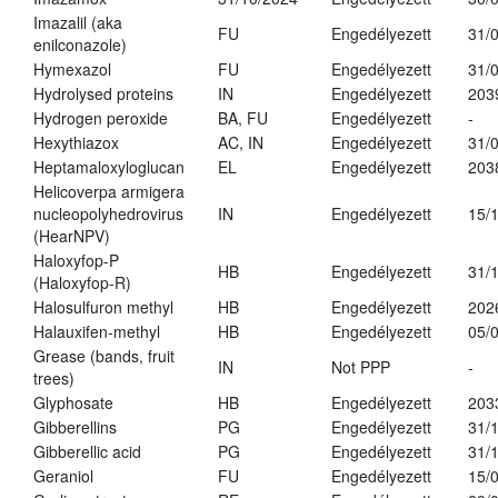
Imazalil (aka
FU
Engedélyezett
31/
enilconazole)
Hymexazol
FU
Engedélyezett
31/
Hydrolysed proteins
IN
Engedélyezett
203
Hydrogen peroxide
BA, FU
Engedélyezett
-
Hexythiazox
AC, IN
Engedélyezett
31/
Heptamaloxyloglucan
EL
Engedélyezett
203
Helicoverpa armigera
nucleopolyhedrovirus
IN
Engedélyezett
15/
(HearNPV)
Haloxyfop-P
HB
Engedélyezett
31/
(Haloxyfop-R)
Halosulfuron methyl
HB
Engedélyezett
202
Halauxifen-methyl
HB
Engedélyezett
05/
Grease (bands, fruit
IN
Not PPP
-
trees)
Glyphosate
HB
Engedélyezett
203
Gibberellins
PG
Engedélyezett
31/
Gibberellic acid
PG
Engedélyezett
31/
Geraniol
FU
Engedélyezett
15/