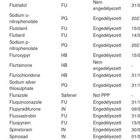
Nem
Flutriafol
FU
31/
engedélyezett
Sodium o-
PG
Engedélyezett
202
nitrophenolate
Flutolanil
FU
Engedélyezett
15/
Flutianil
FU
Engedélyezett
14/
Sodium p-
PG
Engedélyezett
202
nitrophenolate
Fluroxypyr
HB
Engedélyezett
15/
Nem
Flurtamone
HB
-
engedélyezett
Flurochloridone
HB
Engedélyezett
31/
Sodium silver
PG
Engedélyezett
31/
thiosulphate
Flurazole
Safener
Not PPP
-
Fluquinconazole
FU
Engedélyezett
31/
Flupyradifurone
IN
Engedélyezett
09/
Fluoxastrobin
FU
Engedélyezett
31/
Fluopyram
FU
Engedélyezett
15/
Spinetoram
IN
Engedélyezett
30/
Spinosad
IN
Engedélyezett
01/