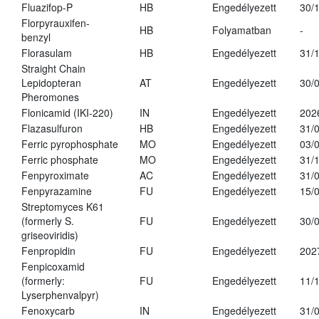
Fluazifop-P
HB
Engedélyezett
30/
Florpyrauxifen-
HB
Folyamatban
-
benzyl
Florasulam
HB
Engedélyezett
31/
Straight Chain
Lepidopteran
AT
Engedélyezett
30/
Pheromones
Flonicamid (IKI-220)
IN
Engedélyezett
202
Flazasulfuron
HB
Engedélyezett
31/
Ferric pyrophosphate
MO
Engedélyezett
03/
Ferric phosphate
MO
Engedélyezett
31/
Fenpyroximate
AC
Engedélyezett
31/
Fenpyrazamine
FU
Engedélyezett
15/
Streptomyces K61
(formerly S.
FU
Engedélyezett
30/
griseoviridis)
Fenpropidin
FU
Engedélyezett
202
Fenpicoxamid
(formerly:
FU
Engedélyezett
11/
Lyserphenvalpyr)
Fenoxycarb
IN
Engedélyezett
31/