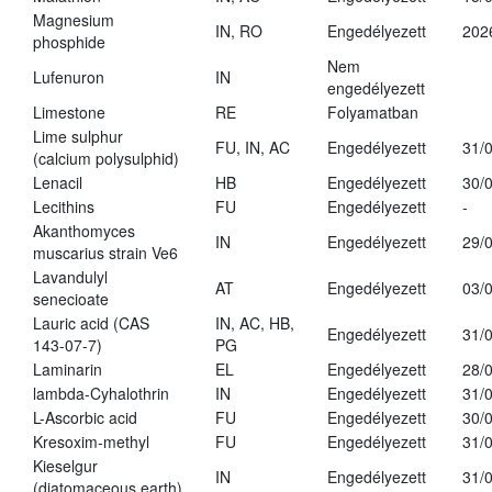
Magnesium
IN, RO
Engedélyezett
202
phosphide
Nem
Lufenuron
IN
engedélyezett
Limestone
RE
Folyamatban
Lime sulphur
FU, IN, AC
Engedélyezett
31/
(calcium polysulphid)
Lenacil
HB
Engedélyezett
30/
Lecithins
FU
Engedélyezett
-
Akanthomyces
IN
Engedélyezett
29/
muscarius strain Ve6
Lavandulyl
AT
Engedélyezett
03/
senecioate
Lauric acid (CAS
IN, AC, HB,
Engedélyezett
31/
143-07-7)
PG
Laminarin
EL
Engedélyezett
28/
lambda-Cyhalothrin
IN
Engedélyezett
31/
L-Ascorbic acid
FU
Engedélyezett
30/
Kresoxim-methyl
FU
Engedélyezett
31/
Kieselgur
IN
Engedélyezett
31/
(diatomaceous earth)