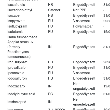
Isoxaflutole
HB
Engedélyezett
31/
Isoxadifen-ethyl
Safener
Not PPP
-
Isoxaben
HB
Engedélyezett
31/
Isopyrazam
FU
Visszavont
202
Isoflucypram
FU
Folyamatban
-
Isofetamid
FU
Engedélyezett
15/
Isaria fumosorosea
Apopka strain 97
(formely
IN
Engedélyezett
31/
Paecilomyces
fumosoroseus)
Iron sulphate
HB
Engedélyezett
202
Iprovalicarb
FU
Engedélyezett
31/
Ipconazole
FU
Visszavont
-
Iodosulfuron
HB
Engedélyezett
31/
Nem
Indoxacarb
IN
19/
engedélyezett
Indolylbutyric acid
PG
Engedélyezett
31/
Nem
Imidacloprid
IN
engedélyezett
Imazamox
31/10/2024
Engedélyezett
30/