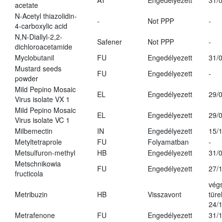
AT
Engedélyezett
31/
acetate
N-Acetyl thiazolidin-
-
Not PPP
-
4-carboxylic acid
N,N-Diallyl-2,2-
Safener
Not PPP
-
dichloroacetamide
Myclobutanil
FU
Engedélyezett
31/
Mustard seeds
FU
Engedélyezett
-
powder
Mild Pepino Mosaic
EL
Engedélyezett
29/
Virus isolate VX 1
Mild Pepino Mosaic
EL
Engedélyezett
29/
Virus isolate VC 1
Milbemectin
IN
Engedélyezett
15/
Metyltetraprole
FU
Folyamatban
-
Metsulfuron-methyl
HB
Engedélyezett
31/
Metschnikowia
FU
Engedélyezett
27/
fructicola
vég
Metribuzin
HB
Visszavont
türe
24/
Metrafenone
FU
Engedélyezett
31/