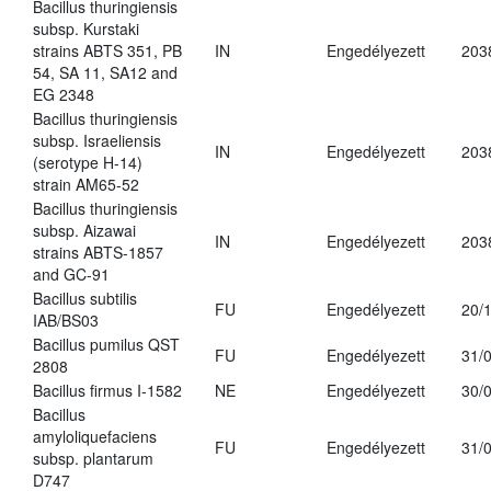
Bacillus thuringiensis
subsp. Kurstaki
strains ABTS 351, PB
IN
Engedélyezett
203
54, SA 11, SA12 and
EG 2348
Bacillus thuringiensis
subsp. Israeliensis
IN
Engedélyezett
203
(serotype H-14)
strain AM65-52
Bacillus thuringiensis
subsp. Aizawai
IN
Engedélyezett
203
strains ABTS-1857
and GC-91
Bacillus subtilis
FU
Engedélyezett
20/
IAB/BS03
Bacillus pumilus QST
FU
Engedélyezett
31/
2808
Bacillus firmus I-1582
NE
Engedélyezett
30/
Bacillus
amyloliquefaciens
FU
Engedélyezett
31/
subsp. plantarum
D747