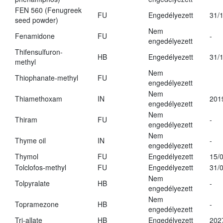
FEN 560 (Fenugreek
FU
Engedélyezett
31/
seed powder)
Nem
Fenamidone
FU
-
engedélyezett
Thifensulfuron-
HB
Engedélyezett
31/
methyl
Nem
Thiophanate-methyl
FU
engedélyezett
Nem
Thiamethoxam
IN
201
engedélyezett
Nem
Thiram
FU
-
engedélyezett
Nem
Thyme oil
IN
-
engedélyezett
Thymol
FU
Engedélyezett
15/
Tolclofos-methyl
FU
Engedélyezett
31/
Nem
Tolpyralate
HB
-
engedélyezett
Nem
Topramezone
HB
-
engedélyezett
Tri-allate
HB
Engedélyezett
202