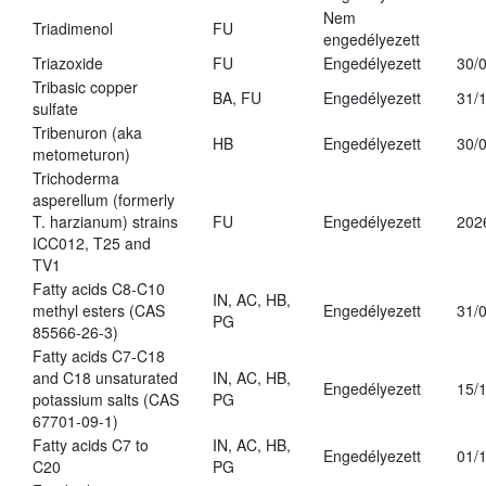
Nem
Triadimenol
FU
engedélyezett
Triazoxide
FU
Engedélyezett
30/
Tribasic copper
BA, FU
Engedélyezett
31/
sulfate
Tribenuron (aka
HB
Engedélyezett
30/
metometuron)
Trichoderma
asperellum (formerly
T. harzianum) strains
FU
Engedélyezett
202
ICC012, T25 and
TV1
Fatty acids C8-C10
IN, AC, HB,
methyl esters (CAS
Engedélyezett
31/
PG
85566-26-3)
Fatty acids C7-C18
and C18 unsaturated
IN, AC, HB,
Engedélyezett
15/
potassium salts (CAS
PG
67701-09-1)
Fatty acids C7 to
IN, AC, HB,
Engedélyezett
01/
C20
PG