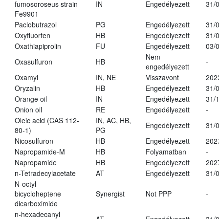
fumosoroseus strain
IN
Engedélyezett
31/
Fe9901
Paclobutrazol
PG
Engedélyezett
31/
Oxyfluorfen
HB
Engedélyezett
31/
Oxathiapiprolin
FU
Engedélyezett
03/
Nem
Oxasulfuron
HB
-
engedélyezett
Oxamyl
IN, NE
Visszavont
202
Oryzalin
HB
Engedélyezett
31/
Orange oil
IN
Engedélyezett
31/
Onion oil
RE
Engedélyezett
-
Oleic acid (CAS 112-
IN, AC, HB,
Engedélyezett
31/
80-1)
PG
Nicosulfuron
HB
Engedélyezett
202
Napropamide-M
HB
Folyamatban
-
Napropamide
HB
Engedélyezett
202
n-Tetradecylacetate
AT
Engedélyezett
31/
N-octyl
bicycloheptene
Synergist
Not PPP
-
dicarboximide
n-hexadecanyl