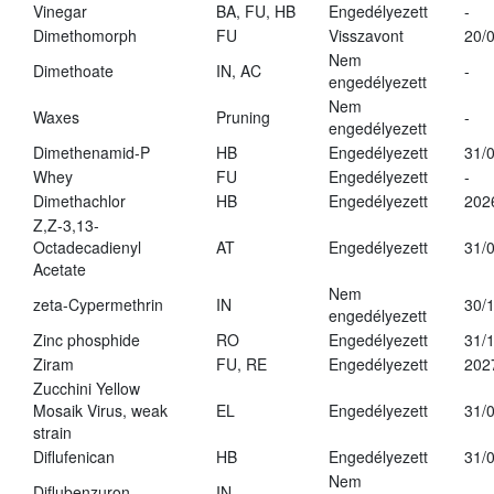
Vinegar
BA, FU, HB
Engedélyezett
-
Dimethomorph
FU
Visszavont
20/
Nem
Dimethoate
IN, AC
-
engedélyezett
Nem
Waxes
Pruning
-
engedélyezett
Dimethenamid-P
HB
Engedélyezett
31/
Whey
FU
Engedélyezett
-
Dimethachlor
HB
Engedélyezett
202
Z,Z-3,13-
Octadecadienyl
AT
Engedélyezett
31/
Acetate
Nem
zeta-Cypermethrin
IN
30/
engedélyezett
Zinc phosphide
RO
Engedélyezett
31/
Ziram
FU, RE
Engedélyezett
202
Zucchini Yellow
Mosaik Virus, weak
EL
Engedélyezett
31/
strain
Diflufenican
HB
Engedélyezett
31/
Nem
Diflubenzuron
IN