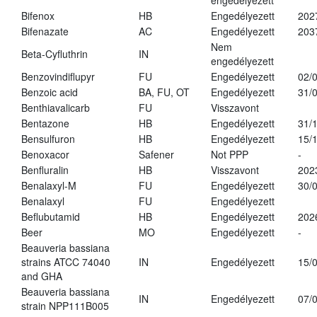
engedélyezett
Bifenox
HB
Engedélyezett
202
Bifenazate
AC
Engedélyezett
203
Nem
Beta-Cyfluthrin
IN
engedélyezett
Benzovindiflupyr
FU
Engedélyezett
02/
Benzoic acid
BA, FU, OT
Engedélyezett
31/
Benthiavalicarb
FU
Visszavont
Bentazone
HB
Engedélyezett
31/
Bensulfuron
HB
Engedélyezett
15/
Benoxacor
Safener
Not PPP
-
Benfluralin
HB
Visszavont
202
Benalaxyl-M
FU
Engedélyezett
30/
Benalaxyl
FU
Engedélyezett
Beflubutamid
HB
Engedélyezett
202
Beer
MO
Engedélyezett
-
Beauveria bassiana
strains ATCC 74040
IN
Engedélyezett
15/
and GHA
Beauveria bassiana
IN
Engedélyezett
07/
strain NPP111B005