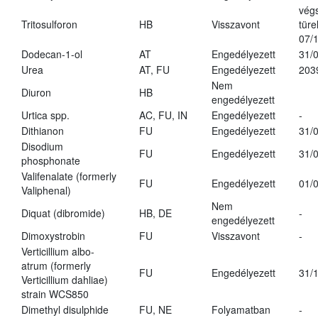
vég
Tritosulforon
HB
Visszavont
türe
07/
Dodecan-1-ol
AT
Engedélyezett
31/
Urea
AT, FU
Engedélyezett
203
Nem
Diuron
HB
engedélyezett
Urtica spp.
AC, FU, IN
Engedélyezett
-
Dithianon
FU
Engedélyezett
31/
Disodium
FU
Engedélyezett
31/
phosphonate
Valifenalate (formerly
FU
Engedélyezett
01/
Valiphenal)
Nem
Diquat (dibromide)
HB, DE
-
engedélyezett
Dimoxystrobin
FU
Visszavont
-
Verticillium albo-
atrum (formerly
FU
Engedélyezett
31/
Verticillium dahliae)
strain WCS850
Dimethyl disulphide
FU, NE
Folyamatban
-