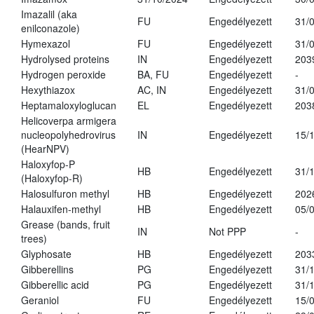
Imazalil (aka
FU
Engedélyezett
31/
enilconazole)
Hymexazol
FU
Engedélyezett
31/
Hydrolysed proteins
IN
Engedélyezett
203
Hydrogen peroxide
BA, FU
Engedélyezett
-
Hexythiazox
AC, IN
Engedélyezett
31/
Heptamaloxyloglucan
EL
Engedélyezett
203
Helicoverpa armigera
nucleopolyhedrovirus
IN
Engedélyezett
15/
(HearNPV)
Haloxyfop-P
HB
Engedélyezett
31/
(Haloxyfop-R)
Halosulfuron methyl
HB
Engedélyezett
202
Halauxifen-methyl
HB
Engedélyezett
05/
Grease (bands, fruit
IN
Not PPP
-
trees)
Glyphosate
HB
Engedélyezett
203
Gibberellins
PG
Engedélyezett
31/
Gibberellic acid
PG
Engedélyezett
31/
Geraniol
FU
Engedélyezett
15/