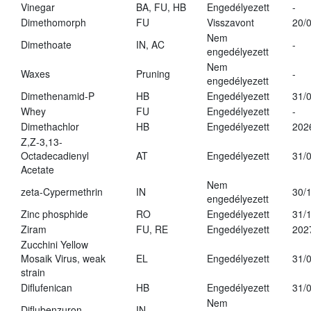
Vinegar
BA, FU, HB
Engedélyezett
-
Dimethomorph
FU
Visszavont
20/
Nem
Dimethoate
IN, AC
-
engedélyezett
Nem
Waxes
Pruning
-
engedélyezett
Dimethenamid-P
HB
Engedélyezett
31/
Whey
FU
Engedélyezett
-
Dimethachlor
HB
Engedélyezett
202
Z,Z-3,13-
Octadecadienyl
AT
Engedélyezett
31/
Acetate
Nem
zeta-Cypermethrin
IN
30/
engedélyezett
Zinc phosphide
RO
Engedélyezett
31/
Ziram
FU, RE
Engedélyezett
202
Zucchini Yellow
Mosaik Virus, weak
EL
Engedélyezett
31/
strain
Diflufenican
HB
Engedélyezett
31/
Nem
Diflubenzuron
IN