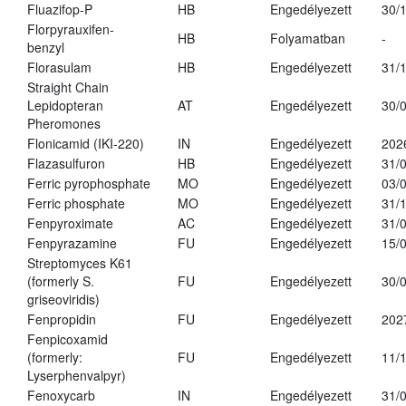
Fluazifop-P
HB
Engedélyezett
30/
Florpyrauxifen-
HB
Folyamatban
-
benzyl
Florasulam
HB
Engedélyezett
31/
Straight Chain
Lepidopteran
AT
Engedélyezett
30/
Pheromones
Flonicamid (IKI-220)
IN
Engedélyezett
202
Flazasulfuron
HB
Engedélyezett
31/
Ferric pyrophosphate
MO
Engedélyezett
03/
Ferric phosphate
MO
Engedélyezett
31/
Fenpyroximate
AC
Engedélyezett
31/
Fenpyrazamine
FU
Engedélyezett
15/
Streptomyces K61
(formerly S.
FU
Engedélyezett
30/
griseoviridis)
Fenpropidin
FU
Engedélyezett
202
Fenpicoxamid
(formerly:
FU
Engedélyezett
11/
Lyserphenvalpyr)
Fenoxycarb
IN
Engedélyezett
31/