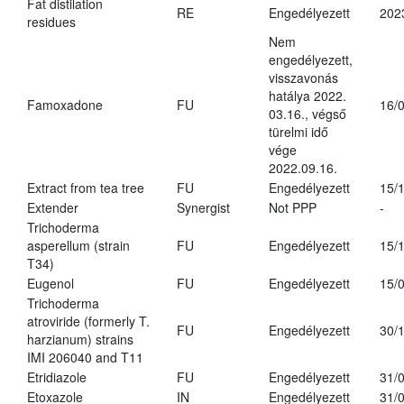
Fat distilation
RE
Engedélyezett
202
residues
Nem
engedélyezett,
visszavonás
hatálya 2022.
Famoxadone
FU
16/
03.16., végső
türelmi idő
vége
2022.09.16.
Extract from tea tree
FU
Engedélyezett
15/
Extender
Synergist
Not PPP
-
Trichoderma
asperellum (strain
FU
Engedélyezett
15/
T34)
Eugenol
FU
Engedélyezett
15/
Trichoderma
atroviride (formerly T.
FU
Engedélyezett
30/
harzianum) strains
IMI 206040 and T11
Etridiazole
FU
Engedélyezett
31/
Etoxazole
IN
Engedélyezett
31/