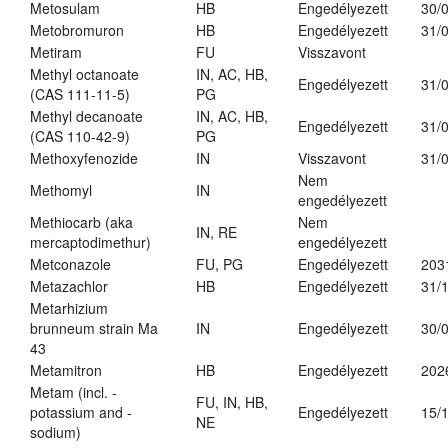
Metosulam
HB
Engedélyezett
30/
Metobromuron
HB
Engedélyezett
31/
Metiram
FU
Visszavont
Methyl octanoate
IN, AC, HB,
Engedélyezett
31/
(CAS 111-11-5)
PG
Methyl decanoate
IN, AC, HB,
Engedélyezett
31/
(CAS 110-42-9)
PG
Methoxyfenozide
IN
Visszavont
31/
Nem
Methomyl
IN
engedélyezett
Methiocarb (aka
Nem
IN, RE
mercaptodimethur)
engedélyezett
Metconazole
FU, PG
Engedélyezett
203
Metazachlor
HB
Engedélyezett
31/
Metarhizium
brunneum strain Ma
IN
Engedélyezett
30/
43
Metamitron
HB
Engedélyezett
202
Metam (incl. -
FU, IN, HB,
potassium and -
Engedélyezett
15/
NE
sodium)