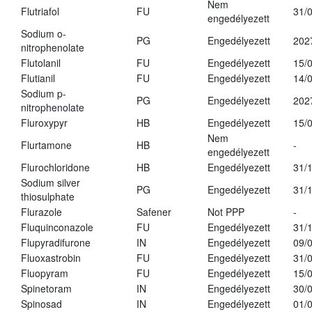
Nem
Flutriafol
FU
31/
engedélyezett
Sodium o-
PG
Engedélyezett
202
nitrophenolate
Flutolanil
FU
Engedélyezett
15/
Flutianil
FU
Engedélyezett
14/
Sodium p-
PG
Engedélyezett
202
nitrophenolate
Fluroxypyr
HB
Engedélyezett
15/
Nem
Flurtamone
HB
-
engedélyezett
Flurochloridone
HB
Engedélyezett
31/
Sodium silver
PG
Engedélyezett
31/
thiosulphate
Flurazole
Safener
Not PPP
-
Fluquinconazole
FU
Engedélyezett
31/
Flupyradifurone
IN
Engedélyezett
09/
Fluoxastrobin
FU
Engedélyezett
31/
Fluopyram
FU
Engedélyezett
15/
Spinetoram
IN
Engedélyezett
30/
Spinosad
IN
Engedélyezett
01/