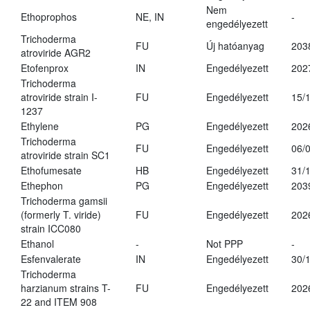
Nem
Ethoprophos
NE, IN
-
engedélyezett
Trichoderma
FU
Új hatóanyag
203
atroviride AGR2
Etofenprox
IN
Engedélyezett
202
Trichoderma
atroviride strain I-
FU
Engedélyezett
15/
1237
Ethylene
PG
Engedélyezett
202
Trichoderma
FU
Engedélyezett
06/
atroviride strain SC1
Ethofumesate
HB
Engedélyezett
31/
Ethephon
PG
Engedélyezett
203
Trichoderma gamsii
(formerly T. viride)
FU
Engedélyezett
202
strain ICC080
Ethanol
-
Not PPP
-
Esfenvalerate
IN
Engedélyezett
30/
Trichoderma
harzianum strains T-
FU
Engedélyezett
202
22 and ITEM 908