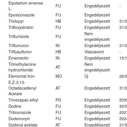
Equisetum arvense
FU
Engedélyezett
-
L.
Epoxiconazole
FU
Engedélyezett
Triclopyr
HB
Engedélyezett
31/
Trifloxystrobin
FU
Engedélyezett
31/
Nem
Triflumizole
FU
engedélyezett
Triflumuron
IN
Engedélyezett
31/
Triflusulfuron
HB
Visszavont
-
Emamectin
IN
Engedélyezett
15/
Trimethylamine
Nem
AT
hydrochloride
engedélyezett
Elemental Iron
MO
Új
26/
E,Z-3,13-
Octadecadienyl
AT
Engedélyezett
31/
Acetate
Trinexapac-ethyl
PG
Engedélyezett
203
Dodine
FU
Engedélyezett
30/
Triticonazole
FU
Engedélyezett
202
Dodemorph
FU
Engedélyezett
202
Dodecyl acetate
AT
Engedélyezett
31/