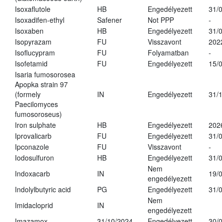
Isoxaflutole
HB
Engedélyezett
31/
Isoxadifen-ethyl
Safener
Not PPP
-
Isoxaben
HB
Engedélyezett
31/
Isopyrazam
FU
Visszavont
202
Isoflucypram
FU
Folyamatban
-
Isofetamid
FU
Engedélyezett
15/
Isaria fumosorosea
Apopka strain 97
(formely
IN
Engedélyezett
31/
Paecilomyces
fumosoroseus)
Iron sulphate
HB
Engedélyezett
202
Iprovalicarb
FU
Engedélyezett
31/
Ipconazole
FU
Visszavont
-
Iodosulfuron
HB
Engedélyezett
31/
Nem
Indoxacarb
IN
19/
engedélyezett
Indolylbutyric acid
PG
Engedélyezett
31/
Nem
Imidacloprid
IN
engedélyezett
Imazamox
31/10/2024
Engedélyezett
30/