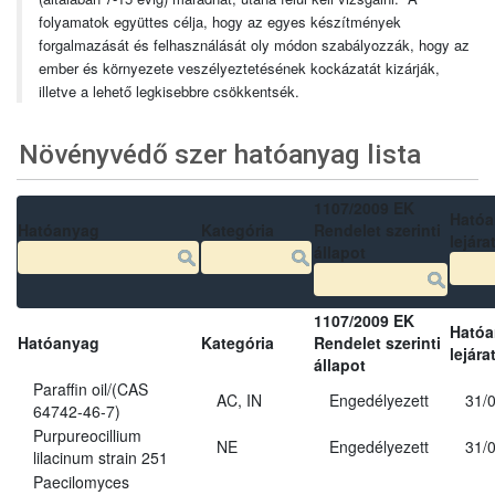
folyamatok együttes célja, hogy az egyes készítmények
forgalmazását és felhasználását oly módon szabályozzák, hogy az
ember és környezete veszélyeztetésének kockázatát kizárják,
illetve a lehető legkisebbre csökkentsék.
Növényvédő szer hatóanyag lista
1107/2009 EK
Ható
Hatóanyag
Kategória
Rendelet szerinti
lejára
állapot
1107/2009 EK
Ható
Hatóanyag
Kategória
Rendelet szerinti
lejára
állapot
Paraffin oil/(CAS
AC, IN
Engedélyezett
31/
64742-46-7)
Purpureocillium
NE
Engedélyezett
31/
lilacinum strain 251
Paecilomyces