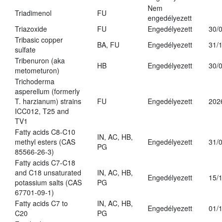
Nem
Triadimenol
FU
engedélyezett
Triazoxide
FU
Engedélyezett
30/
Tribasic copper
BA, FU
Engedélyezett
31/
sulfate
Tribenuron (aka
HB
Engedélyezett
30/
metometuron)
Trichoderma
asperellum (formerly
T. harzianum) strains
FU
Engedélyezett
202
ICC012, T25 and
TV1
Fatty acids C8-C10
IN, AC, HB,
methyl esters (CAS
Engedélyezett
31/
PG
85566-26-3)
Fatty acids C7-C18
and C18 unsaturated
IN, AC, HB,
Engedélyezett
15/
potassium salts (CAS
PG
67701-09-1)
Fatty acids C7 to
IN, AC, HB,
Engedélyezett
01/
C20
PG