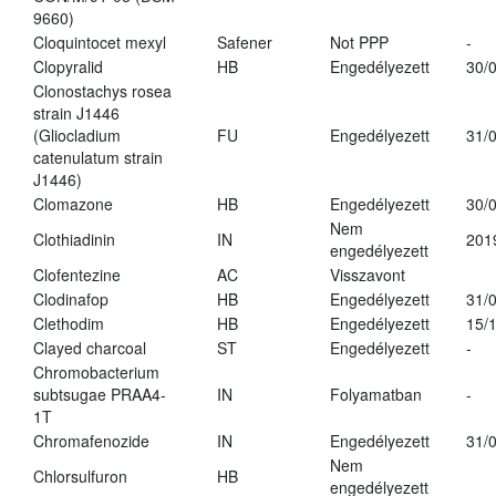
9660)
Cloquintocet mexyl
Safener
Not PPP
-
Clopyralid
HB
Engedélyezett
30/
Clonostachys rosea
strain J1446
(Gliocladium
FU
Engedélyezett
31/
catenulatum strain
J1446)
Clomazone
HB
Engedélyezett
30/
Nem
Clothiadinin
IN
201
engedélyezett
Clofentezine
AC
Visszavont
Clodinafop
HB
Engedélyezett
31/
Clethodim
HB
Engedélyezett
15/
Clayed charcoal
ST
Engedélyezett
-
Chromobacterium
subtsugae PRAA4-
IN
Folyamatban
-
1T
Chromafenozide
IN
Engedélyezett
31/
Nem
Chlorsulfuron
HB
engedélyezett