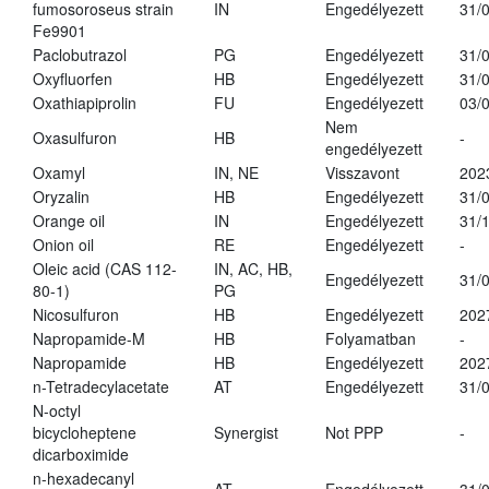
fumosoroseus strain
IN
Engedélyezett
31/
Fe9901
Paclobutrazol
PG
Engedélyezett
31/
Oxyfluorfen
HB
Engedélyezett
31/
Oxathiapiprolin
FU
Engedélyezett
03/
Nem
Oxasulfuron
HB
-
engedélyezett
Oxamyl
IN, NE
Visszavont
202
Oryzalin
HB
Engedélyezett
31/
Orange oil
IN
Engedélyezett
31/
Onion oil
RE
Engedélyezett
-
Oleic acid (CAS 112-
IN, AC, HB,
Engedélyezett
31/
80-1)
PG
Nicosulfuron
HB
Engedélyezett
202
Napropamide-M
HB
Folyamatban
-
Napropamide
HB
Engedélyezett
202
n-Tetradecylacetate
AT
Engedélyezett
31/
N-octyl
bicycloheptene
Synergist
Not PPP
-
dicarboximide
n-hexadecanyl