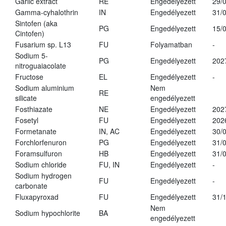
Garlic extract
RE
Engedélyezett
29/
Gamma-cyhalothrin
IN
Engedélyezett
31/
Sintofen (aka
PG
Engedélyezett
15/
Cintofen)
Fusarium sp. L13
FU
Folyamatban
-
Sodium 5-
PG
Engedélyezett
202
nitroguaiacolate
Fructose
EL
Engedélyezett
-
Sodium aluminium
Nem
RE
silicate
engedélyezett
Fosthiazate
NE
Engedélyezett
202
Fosetyl
FU
Engedélyezett
202
Formetanate
IN, AC
Engedélyezett
30/
Forchlorfenuron
PG
Engedélyezett
31/
Foramsulfuron
HB
Engedélyezett
31/
Sodium chloride
FU, IN
Engedélyezett
-
Sodium hydrogen
FU
Engedélyezett
-
carbonate
Fluxapyroxad
FU
Engedélyezett
31/
Nem
Sodium hypochlorite
BA
engedélyezett