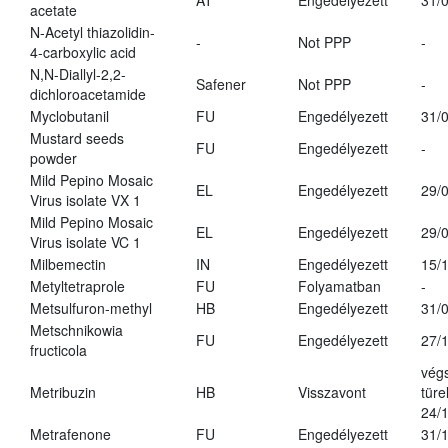
AT
Engedélyezett
31/
acetate
N-Acetyl thiazolidin-
-
Not PPP
-
4-carboxylic acid
N,N-Diallyl-2,2-
Safener
Not PPP
-
dichloroacetamide
Myclobutanil
FU
Engedélyezett
31/
Mustard seeds
FU
Engedélyezett
-
powder
Mild Pepino Mosaic
EL
Engedélyezett
29/
Virus isolate VX 1
Mild Pepino Mosaic
EL
Engedélyezett
29/
Virus isolate VC 1
Milbemectin
IN
Engedélyezett
15/
Metyltetraprole
FU
Folyamatban
-
Metsulfuron-methyl
HB
Engedélyezett
31/
Metschnikowia
FU
Engedélyezett
27/
fructicola
vég
Metribuzin
HB
Visszavont
türe
24/
Metrafenone
FU
Engedélyezett
31/