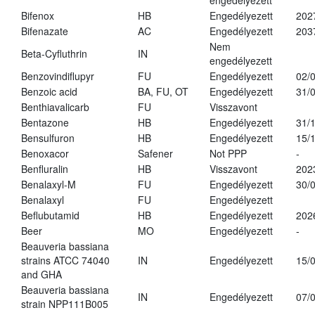
engedélyezett
Bifenox
HB
Engedélyezett
202
Bifenazate
AC
Engedélyezett
203
Nem
Beta-Cyfluthrin
IN
engedélyezett
Benzovindiflupyr
FU
Engedélyezett
02/
Benzoic acid
BA, FU, OT
Engedélyezett
31/
Benthiavalicarb
FU
Visszavont
Bentazone
HB
Engedélyezett
31/
Bensulfuron
HB
Engedélyezett
15/
Benoxacor
Safener
Not PPP
-
Benfluralin
HB
Visszavont
202
Benalaxyl-M
FU
Engedélyezett
30/
Benalaxyl
FU
Engedélyezett
Beflubutamid
HB
Engedélyezett
202
Beer
MO
Engedélyezett
-
Beauveria bassiana
strains ATCC 74040
IN
Engedélyezett
15/
and GHA
Beauveria bassiana
IN
Engedélyezett
07/
strain NPP111B005