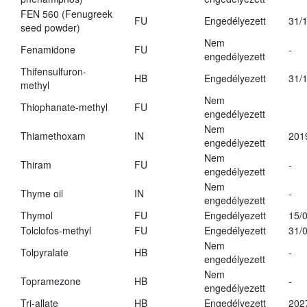
FEN 560 (Fenugreek
FU
Engedélyezett
31/
seed powder)
Nem
Fenamidone
FU
-
engedélyezett
Thifensulfuron-
HB
Engedélyezett
31/
methyl
Nem
Thiophanate-methyl
FU
engedélyezett
Nem
Thiamethoxam
IN
201
engedélyezett
Nem
Thiram
FU
-
engedélyezett
Nem
Thyme oil
IN
-
engedélyezett
Thymol
FU
Engedélyezett
15/
Tolclofos-methyl
FU
Engedélyezett
31/
Nem
Tolpyralate
HB
-
engedélyezett
Nem
Topramezone
HB
-
engedélyezett
Tri-allate
HB
Engedélyezett
202