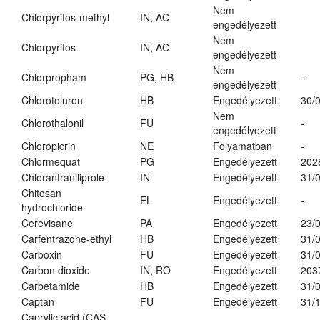
Nem
Chlorpyrifos-methyl
IN, AC
engedélyezett
Nem
Chlorpyrifos
IN, AC
engedélyezett
Nem
Chlorpropham
PG, HB
-
engedélyezett
Chlorotoluron
HB
Engedélyezett
30/
Nem
Chlorothalonil
FU
-
engedélyezett
Chloropicrin
NE
Folyamatban
-
Chlormequat
PG
Engedélyezett
202
Chlorantraniliprole
IN
Engedélyezett
31/
Chitosan
EL
Engedélyezett
-
hydrochloride
Cerevisane
PA
Engedélyezett
23/
Carfentrazone-ethyl
HB
Engedélyezett
31/
Carboxin
FU
Engedélyezett
31/
Carbon dioxide
IN, RO
Engedélyezett
203
Carbetamide
HB
Engedélyezett
31/
Captan
FU
Engedélyezett
31/
Caprylic acid (CAS