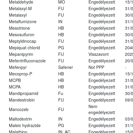
Metaldehyde
MO
Engedélyezett
15/
Metalaxyl-M
FU
Engedélyezett
31/
Metalaxyl
FU
Engedélyezett
30/
Metaflumizone
IN
Engedélyezett
31/
Mesotrione
HB
Engedélyezett
31/
Mesosulfuron
HB
Engedélyezett
30/
Meptyldinocap
FU
Engedélyezett
31/
Mepiquat chlorid
PG
Engedélyezett
204
Mepanipyrim
FU
Visszavont
202
Mefentrifluconazole
FU
Engedélyezett
20/
Mefenpyr
Safener
Not PPP
-
Mecoprop-P
HB
Engedélyezett
15/
MCPB
HB
Engedélyezett
31/
MCPA
HB
Engedélyezett
31/
Mandipropamid
Fu
Engedélyezett
30/
Mandestrobin
FU
Engedélyezett
09/
Nem
Mancozeb
FU
engedélyezett
Maltodextrin
IN
Engedélyezett
03/
Maleic hydrazide
PG
Engedélyezett
31/
Malathion
IN, AC
Engedélyezett
15/