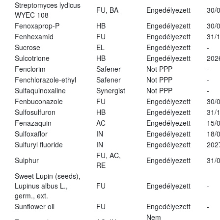
Streptomyces lydicus
FU, BA
Engedélyezett
30/
WYEC 108
Fenoxaprop-P
HB
Engedélyezett
30/
Fenhexamid
FU
Engedélyezett
31/
Sucrose
EL
Engedélyezett
-
Sulcotrione
HB
Engedélyezett
202
Fenclorim
Safener
Not PPP
-
Fenchlorazole-ethyl
Safener
Not PPP
-
Sulfaquinoxaline
Synergist
Not PPP
-
Fenbuconazole
FU
Engedélyezett
30/
Sulfosulfuron
HB
Engedélyezett
31/
Fenazaquin
AC
Engedélyezett
15/
Sulfoxaflor
IN
Engedélyezett
18/
Sulfuryl fluoride
IN
Engedélyezett
202
FU, AC,
Sulphur
Engedélyezett
31/
RE
Sweet Lupin (seeds),
Lupinus albus L.,
FU
Engedélyezett
-
germ., ext.
Sunflower oil
FU
Engedélyezett
-
Nem