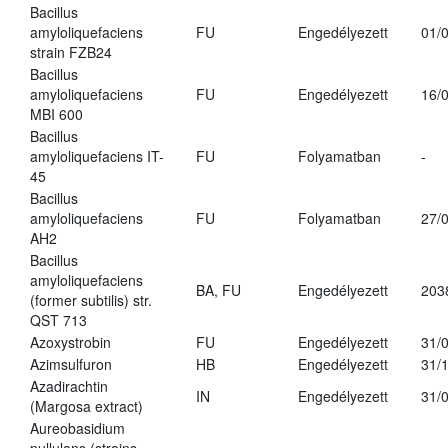
Bacillus
amyloliquefaciens
FU
Engedélyezett
01/
strain FZB24
Bacillus
amyloliquefaciens
FU
Engedélyezett
16/
MBI 600
Bacillus
amyloliquefaciens IT-
FU
Folyamatban
-
45
Bacillus
amyloliquefaciens
FU
Folyamatban
27/
AH2
Bacillus
amyloliquefaciens
BA, FU
Engedélyezett
203
(former subtilis) str.
QST 713
Azoxystrobin
FU
Engedélyezett
31/
Azimsulfuron
HB
Engedélyezett
31/
Azadirachtin
IN
Engedélyezett
31/
(Margosa extract)
Aureobasidium