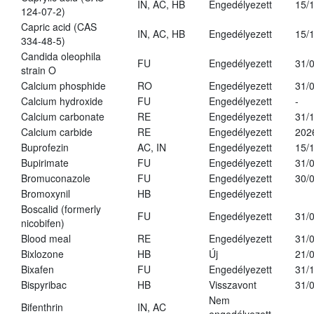
IN, AC, HB
Engedélyezett
15/
124-07-2)
Capric acid (CAS
IN, AC, HB
Engedélyezett
15/
334-48-5)
Candida oleophila
FU
Engedélyezett
31/
strain O
Calcium phosphide
RO
Engedélyezett
31/
Calcium hydroxide
FU
Engedélyezett
-
Calcium carbonate
RE
Engedélyezett
31/
Calcium carbide
RE
Engedélyezett
202
Buprofezin
AC, IN
Engedélyezett
15/
Bupirimate
FU
Engedélyezett
31/
Bromuconazole
FU
Engedélyezett
30/
Bromoxynil
HB
Engedélyezett
Boscalid (formerly
FU
Engedélyezett
31/
nicobifen)
Blood meal
RE
Engedélyezett
31/
Bixlozone
HB
Új
21/
Bixafen
FU
Engedélyezett
31/
Bispyribac
HB
Visszavont
31/
Nem
Bifenthrin
IN, AC