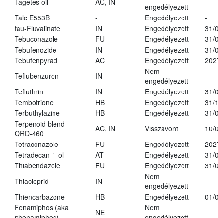
Tagetes oil
AC, IN
-
engedélyezett
Talc E553B
-
Engedélyezett
-
tau-Fluvalinate
IN
Engedélyezett
31/
Tebuconazole
FU
Engedélyezett
31/
Tebufenozide
IN
Engedélyezett
31/
Tebufenpyrad
AC
Engedélyezett
202
Nem
Teflubenzuron
IN
engedélyezett
Tefluthrin
IN
Engedélyezett
31/
Tembotrione
HB
Engedélyezett
31/
Terbuthylazine
HB
Engedélyezett
31/
Terpenoid blend
AC, IN
Visszavont
10/
QRD-460
Tetraconazole
FU
Engedélyezett
202
Tetradecan-1-ol
AT
Engedélyezett
31/
Thiabendazole
FU
Engedélyezett
31/
Nem
Thiacloprid
IN
engedélyezett
Thiencarbazone
HB
Engedélyezett
01/
Fenamiphos (aka
Nem
NE
phenamiphos)
engedélyezett