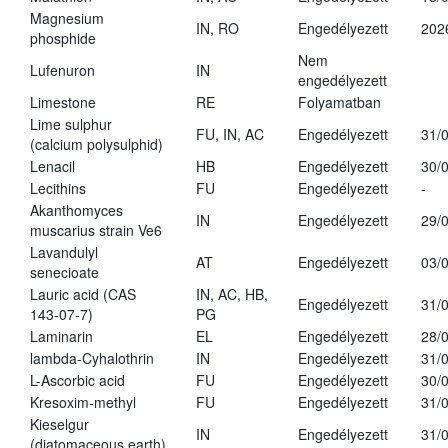
Magnesium
IN, RO
Engedélyezett
202
phosphide
Nem
Lufenuron
IN
engedélyezett
Limestone
RE
Folyamatban
Lime sulphur
FU, IN, AC
Engedélyezett
31/
(calcium polysulphid)
Lenacil
HB
Engedélyezett
30/
Lecithins
FU
Engedélyezett
-
Akanthomyces
IN
Engedélyezett
29/
muscarius strain Ve6
Lavandulyl
AT
Engedélyezett
03/
senecioate
Lauric acid (CAS
IN, AC, HB,
Engedélyezett
31/
143-07-7)
PG
Laminarin
EL
Engedélyezett
28/
lambda-Cyhalothrin
IN
Engedélyezett
31/
L-Ascorbic acid
FU
Engedélyezett
30/
Kresoxim-methyl
FU
Engedélyezett
31/
Kieselgur
IN
Engedélyezett
31/
(diatomaceous earth)