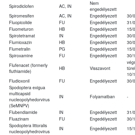
Nem
Spirodiclofen
AC, IN
engedélyezett
Spiromesifen
AC, IN
Engedélyezett
30/
Fluopicolide
FU
Engedélyezett
31/
Fluometuron
HB
Engedélyezett
15/
Spirotetramat
IN
Engedélyezett
30/
Flumioxazin
HB
Engedélyezett
30/
Flumetralin
PG
Engedélyezett
15/
Spiroxamine
FU
Engedélyezett
30/
vég
Flufenacet (formerly
HB
Visszavont
türe
fluthiamide)
10/
Fludioxonil
FU
Engedélyezett
30/
Spodoptera exigua
multicapsid
IN
Folyamatban
-
nucleopolyhedorvirus
(SeMNPV)
Flubendiamide
IN
Engedélyezett
31/
Fluazinam
FU
Engedélyezett
30/
Spodoptera littoralis
IN
Engedélyezett
15/
nucleopolyhedrovirus