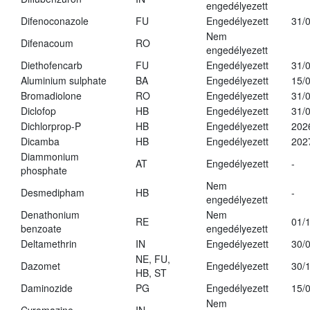
engedélyezett
Difenoconazole
FU
Engedélyezett
31/
Nem
Difenacoum
RO
engedélyezett
Diethofencarb
FU
Engedélyezett
31/
Aluminium sulphate
BA
Engedélyezett
15/
Bromadiolone
RO
Engedélyezett
31/
Diclofop
HB
Engedélyezett
31/
Dichlorprop-P
HB
Engedélyezett
202
Dicamba
HB
Engedélyezett
202
Diammonium
AT
Engedélyezett
-
phosphate
Nem
Desmedipham
HB
-
engedélyezett
Denathonium
Nem
RE
01/
benzoate
engedélyezett
Deltamethrin
IN
Engedélyezett
30/
NE, FU,
Dazomet
Engedélyezett
30/
HB, ST
Daminozide
PG
Engedélyezett
15/
Nem