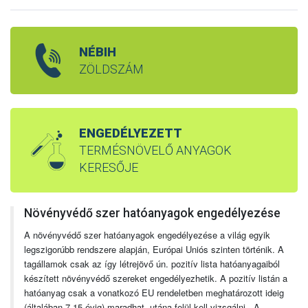
NÉBIH
ZÖLDSZÁM
ENGEDÉLYEZETT
TERMÉSNÖVELŐ ANYAGOK
KERESŐJE
Növényvédő szer hatóanyagok engedélyezése
A növényvédő szer hatóanyagok engedélyezése a világ egyik
legszigorúbb rendszere alapján, Európai Uniós szinten történik. A
tagállamok csak az így létrejövő ún. pozitív lista hatóanyagaiból
készített növényvédő szereket engedélyezhetik. A pozitív listán a
hatóanyag csak a vonatkozó EU rendeletben meghatározott ideig
(általában 7-15 évig) maradhat, utána felül kell vizsgálni. A