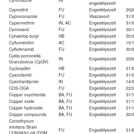
Cyromazine
IN
engedélyezett
Cyprodinil
FU
Engedélyezett
202
Cyproconazole
FU
Visszavont
31/
Cypermethrin
IN, AC
Engedélyezett
31/
Cymoxanil
FU
Engedélyezett
30/
Cyhalofop-butyl
HB
Engedélyezett
30/
Cyflumetofen
AC
Engedélyezett
15/
Cyflufenamid
FU
Engedélyezett
30/
Cydia pomonella
IN
Engedélyezett
203
Granulovirus (CpGV)
Cycloxydim
HB
Engedélyezett
31/
Cyazofamid
FU
Engedélyezett
31/
Cyantraniliprole
IN
Engedélyezett
14/
COS-OGA
FU
Engedélyezett
22/
Copper oxychloride
BA, FU
Engedélyezett
31/
Copper oxide
BA, FU
Engedélyezett
31/
Copper hydroxide
BA, FU
Engedélyezett
31/
Copper compounds
BA, FU
Engedélyezett
30/
Coniothyrium
minitans Strain
FU
Engedélyezett
31/
CON/M/91-08 (DSM