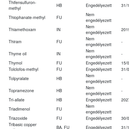
Thifensulfuron-
HB
Engedélyezett
31/
methyl
Nem
Thiophanate-methyl
FU
engedélyezett
Nem
Thiamethoxam
IN
201
engedélyezett
Nem
Thiram
FU
-
engedélyezett
Nem
Thyme oil
IN
-
engedélyezett
Thymol
FU
Engedélyezett
15/
Tolclofos-methyl
FU
Engedélyezett
31/
Nem
Tolpyralate
HB
-
engedélyezett
Nem
Topramezone
HB
-
engedélyezett
Tri-allate
HB
Engedélyezett
202
Nem
Triadimenol
FU
engedélyezett
Triazoxide
FU
Engedélyezett
30/
Tribasic copper
BA, FU
Engedélyezett
31/