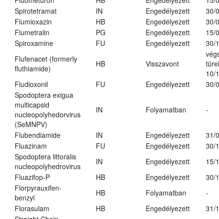
Fluometuron
HB
Engedélyezett
15/
Spirotetramat
IN
Engedélyezett
30/
Flumioxazin
HB
Engedélyezett
30/
Flumetralin
PG
Engedélyezett
15/
Spiroxamine
FU
Engedélyezett
30/
vég
Flufenacet (formerly
HB
Visszavont
türe
fluthiamide)
10/
Fludioxonil
FU
Engedélyezett
30/
Spodoptera exigua
multicapsid
IN
Folyamatban
-
nucleopolyhedorvirus
(SeMNPV)
Flubendiamide
IN
Engedélyezett
31/
Fluazinam
FU
Engedélyezett
30/
Spodoptera littoralis
IN
Engedélyezett
15/
nucleopolyhedrovirus
Fluazifop-P
HB
Engedélyezett
30/
Florpyrauxifen-
HB
Folyamatban
-
benzyl
Florasulam
HB
Engedélyezett
31/