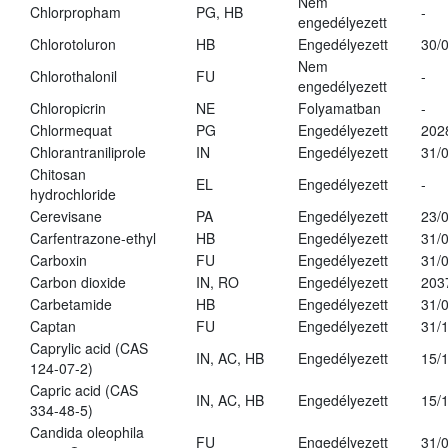
Nem
Chlorpropham
PG, HB
-
engedélyezett
Chlorotoluron
HB
Engedélyezett
30/
Nem
Chlorothalonil
FU
-
engedélyezett
Chloropicrin
NE
Folyamatban
-
Chlormequat
PG
Engedélyezett
202
Chlorantraniliprole
IN
Engedélyezett
31/
Chitosan
EL
Engedélyezett
-
hydrochloride
Cerevisane
PA
Engedélyezett
23/
Carfentrazone-ethyl
HB
Engedélyezett
31/
Carboxin
FU
Engedélyezett
31/
Carbon dioxide
IN, RO
Engedélyezett
203
Carbetamide
HB
Engedélyezett
31/
Captan
FU
Engedélyezett
31/
Caprylic acid (CAS
IN, AC, HB
Engedélyezett
15/
124-07-2)
Capric acid (CAS
IN, AC, HB
Engedélyezett
15/
334-48-5)
Candida oleophila
FU
Engedélyezett
31/