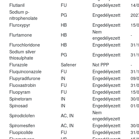
Flutianil
FU
Engedélyezett
14/
Sodium p-
PG
Engedélyezett
202
nitrophenolate
Fluroxypyr
HB
Engedélyezett
15/
Nem
Flurtamone
HB
-
engedélyezett
Flurochloridone
HB
Engedélyezett
31/
Sodium silver
PG
Engedélyezett
31/
thiosulphate
Flurazole
Safener
Not PPP
-
Fluquinconazole
FU
Engedélyezett
31/
Flupyradifurone
IN
Engedélyezett
09/
Fluoxastrobin
FU
Engedélyezett
31/
Fluopyram
FU
Engedélyezett
15/
Spinetoram
IN
Engedélyezett
30/
Spinosad
IN
Engedélyezett
01/
Nem
Spirodiclofen
AC, IN
engedélyezett
Spiromesifen
AC, IN
Engedélyezett
30/
Fluopicolide
FU
Engedélyezett
31/