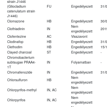
strain J1446
(Gliocladium
FU
Engedélyezett
31/
catenulatum strain
J1446)
Clomazone
HB
Engedélyezett
30/
Nem
Clothiadinin
IN
201
engedélyezett
Clofentezine
AC
Visszavont
Clodinafop
HB
Engedélyezett
31/
Clethodim
HB
Engedélyezett
15/
Clayed charcoal
ST
Engedélyezett
-
Chromobacterium
subtsugae PRAA4-
IN
Folyamatban
-
1T
Chromafenozide
IN
Engedélyezett
31/
Nem
Chlorsulfuron
HB
engedélyezett
Nem
Chlorpyrifos-methyl
IN, AC
engedélyezett
Nem
Chlorpyrifos
IN, AC
engedélyezett