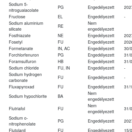
Sodium 5-
PG
Engedélyezett
202
nitroguaiacolate
Fructose
EL
Engedélyezett
-
Sodium aluminium
Nem
RE
silicate
engedélyezett
Fosthiazate
NE
Engedélyezett
202
Fosetyl
FU
Engedélyezett
202
Formetanate
IN, AC
Engedélyezett
30/
Forchlorfenuron
PG
Engedélyezett
31/
Foramsulfuron
HB
Engedélyezett
31/
Sodium chloride
FU, IN
Engedélyezett
-
Sodium hydrogen
FU
Engedélyezett
-
carbonate
Fluxapyroxad
FU
Engedélyezett
31/
Nem
Sodium hypochlorite
BA
engedélyezett
Nem
Flutriafol
FU
31/
engedélyezett
Sodium o-
PG
Engedélyezett
202
nitrophenolate
Flutolanil
FU
Engedélyezett
15/