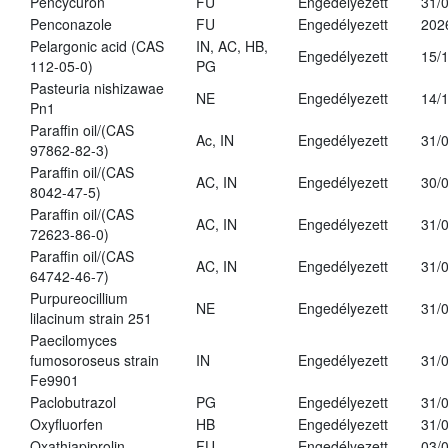
Pencycuron
FU
Engedélyezett
31/
Penconazole
FU
Engedélyezett
202
Pelargonic acid (CAS
IN, AC, HB,
Engedélyezett
15/
112-05-0)
PG
Pasteuria nishizawae
NE
Engedélyezett
14/
Pn1
Paraffin oil/(CAS
Ac, IN
Engedélyezett
31/
97862-82-3)
Paraffin oil/(CAS
AC, IN
Engedélyezett
30/
8042-47-5)
Paraffin oil/(CAS
AC, IN
Engedélyezett
31/
72623-86-0)
Paraffin oil/(CAS
AC, IN
Engedélyezett
31/
64742-46-7)
Purpureocillium
NE
Engedélyezett
31/
lilacinum strain 251
Paecilomyces
fumosoroseus strain
IN
Engedélyezett
31/
Fe9901
Paclobutrazol
PG
Engedélyezett
31/
Oxyfluorfen
HB
Engedélyezett
31/
Oxathiapiprolin
FU
Engedélyezett
03/