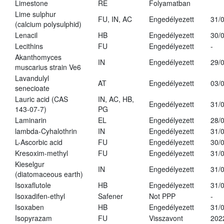
Limestone
RE
Folyamatban
Lime sulphur
FU, IN, AC
Engedélyezett
31/
(calcium polysulphid)
Lenacil
HB
Engedélyezett
30/
Lecithins
FU
Engedélyezett
-
Akanthomyces
IN
Engedélyezett
29/
muscarius strain Ve6
Lavandulyl
AT
Engedélyezett
03/
senecioate
Lauric acid (CAS
IN, AC, HB,
Engedélyezett
31/
143-07-7)
PG
Laminarin
EL
Engedélyezett
28/
lambda-Cyhalothrin
IN
Engedélyezett
31/
L-Ascorbic acid
FU
Engedélyezett
30/
Kresoxim-methyl
FU
Engedélyezett
31/
Kieselgur
IN
Engedélyezett
31/
(diatomaceous earth)
Isoxaflutole
HB
Engedélyezett
31/
Isoxadifen-ethyl
Safener
Not PPP
-
Isoxaben
HB
Engedélyezett
31/
Isopyrazam
FU
Visszavont
202