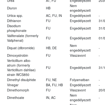
Urea
AT, FU
Engedélyezett
203
Nem
Diuron
HB
engedélyezett
Urtica spp.
AC, FU, IN
Engedélyezett
-
Dithianon
FU
Engedélyezett
31/
Disodium
FU
Engedélyezett
31/
phosphonate
Valifenalate (formerly
FU
Engedélyezett
01/
Valiphenal)
Nem
Diquat (dibromide)
HB, DE
-
engedélyezett
Dimoxystrobin
FU
Visszavont
-
Verticillium albo-
atrum (formerly
FU
Engedélyezett
31/
Verticillium dahliae)
strain WCS850
Dimethyl disulphide
FU, NE
Folyamatban
-
Vinegar
BA, FU, HB
Engedélyezett
-
Dimethomorph
FU
Visszavont
20/
Nem
Dimethoate
IN, AC
-
engedélyezett