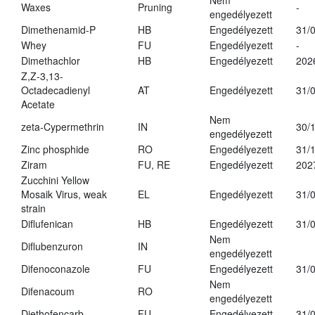
Nem
Waxes
Pruning
-
engedélyezett
Dimethenamid-P
HB
Engedélyezett
31/
Whey
FU
Engedélyezett
-
Dimethachlor
HB
Engedélyezett
202
Z,Z-3,13-
Octadecadienyl
AT
Engedélyezett
31/
Acetate
Nem
zeta-Cypermethrin
IN
30/
engedélyezett
Zinc phosphide
RO
Engedélyezett
31/
Ziram
FU, RE
Engedélyezett
202
Zucchini Yellow
Mosaik Virus, weak
EL
Engedélyezett
31/
strain
Diflufenican
HB
Engedélyezett
31/
Nem
Diflubenzuron
IN
engedélyezett
Difenoconazole
FU
Engedélyezett
31/
Nem
Difenacoum
RO
engedélyezett
Diethofencarb
FU
Engedélyezett
31/