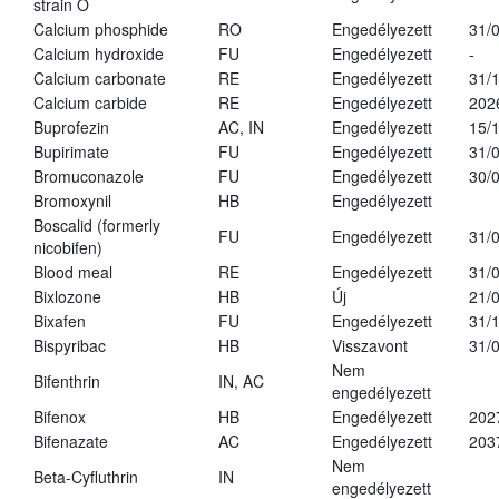
strain O
Calcium phosphide
RO
Engedélyezett
31/
Calcium hydroxide
FU
Engedélyezett
-
Calcium carbonate
RE
Engedélyezett
31/
Calcium carbide
RE
Engedélyezett
202
Buprofezin
AC, IN
Engedélyezett
15/
Bupirimate
FU
Engedélyezett
31/
Bromuconazole
FU
Engedélyezett
30/
Bromoxynil
HB
Engedélyezett
Boscalid (formerly
FU
Engedélyezett
31/
nicobifen)
Blood meal
RE
Engedélyezett
31/
Bixlozone
HB
Új
21/
Bixafen
FU
Engedélyezett
31/
Bispyribac
HB
Visszavont
31/
Nem
Bifenthrin
IN, AC
engedélyezett
Bifenox
HB
Engedélyezett
202
Bifenazate
AC
Engedélyezett
203
Nem
Beta-Cyfluthrin
IN
engedélyezett