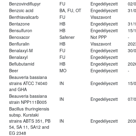
Benzovindiflupyr
FU
Engedélyezett
02/
Benzoic acid
BA, FU, OT
Engedélyezett
31/
Benthiavalicarb
FU
Visszavont
Bentazone
HB
Engedélyezett
31/
Bensulfuron
HB
Engedélyezett
15/
Benoxacor
Safener
Not PPP
-
Benfluralin
HB
Visszavont
202
Benalaxyl-M
FU
Engedélyezett
30/
Benalaxyl
FU
Engedélyezett
Beflubutamid
HB
Engedélyezett
202
Beer
MO
Engedélyezett
-
Beauveria bassiana
strains ATCC 74040
IN
Engedélyezett
15/
and GHA
Beauveria bassiana
IN
Engedélyezett
07/
strain NPP111B005
Bacillus thuringiensis
subsp. Kurstaki
strains ABTS 351, PB
IN
Engedélyezett
203
54, SA 11, SA12 and
EG 2348