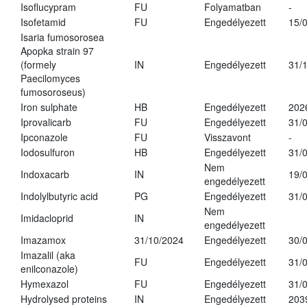
Isoflucypram
FU
Folyamatban
-
Isofetamid
FU
Engedélyezett
15/
Isaria fumosorosea
Apopka strain 97
(formely
IN
Engedélyezett
31/
Paecilomyces
fumosoroseus)
Iron sulphate
HB
Engedélyezett
202
Iprovalicarb
FU
Engedélyezett
31/
Ipconazole
FU
Visszavont
-
Iodosulfuron
HB
Engedélyezett
31/
Nem
Indoxacarb
IN
19/
engedélyezett
Indolylbutyric acid
PG
Engedélyezett
31/
Nem
Imidacloprid
IN
engedélyezett
Imazamox
31/10/2024
Engedélyezett
30/
Imazalil (aka
FU
Engedélyezett
31/
enilconazole)
Hymexazol
FU
Engedélyezett
31/
Hydrolysed proteins
IN
Engedélyezett
203