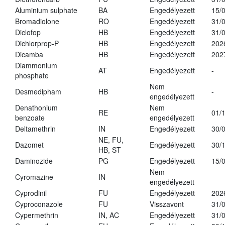
Aluminium sulphate
BA
Engedélyezett
15/
Bromadiolone
RO
Engedélyezett
31/
Diclofop
HB
Engedélyezett
31/
Dichlorprop-P
HB
Engedélyezett
202
Dicamba
HB
Engedélyezett
202
Diammonium
AT
Engedélyezett
-
phosphate
Nem
Desmedipham
HB
-
engedélyezett
Denathonium
Nem
RE
01/
benzoate
engedélyezett
Deltamethrin
IN
Engedélyezett
30/
NE, FU,
Dazomet
Engedélyezett
30/
HB, ST
Daminozide
PG
Engedélyezett
15/
Nem
Cyromazine
IN
engedélyezett
Cyprodinil
FU
Engedélyezett
202
Cyproconazole
FU
Visszavont
31/
Cypermethrin
IN, AC
Engedélyezett
31/