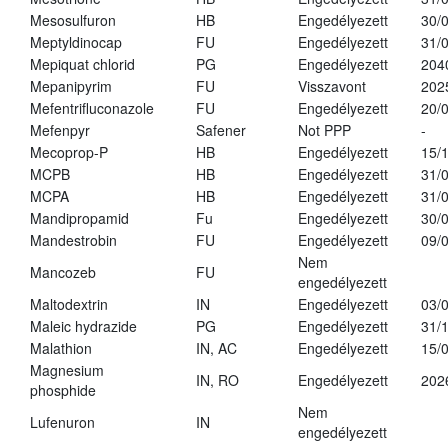
Mesosulfuron
HB
Engedélyezett
30/
Meptyldinocap
FU
Engedélyezett
31/
Mepiquat chlorid
PG
Engedélyezett
204
Mepanipyrim
FU
Visszavont
202
Mefentrifluconazole
FU
Engedélyezett
20/
Mefenpyr
Safener
Not PPP
-
Mecoprop-P
HB
Engedélyezett
15/
MCPB
HB
Engedélyezett
31/
MCPA
HB
Engedélyezett
31/
Mandipropamid
Fu
Engedélyezett
30/
Mandestrobin
FU
Engedélyezett
09/
Nem
Mancozeb
FU
engedélyezett
Maltodextrin
IN
Engedélyezett
03/
Maleic hydrazide
PG
Engedélyezett
31/
Malathion
IN, AC
Engedélyezett
15/
Magnesium
IN, RO
Engedélyezett
202
phosphide
Nem
Lufenuron
IN
engedélyezett