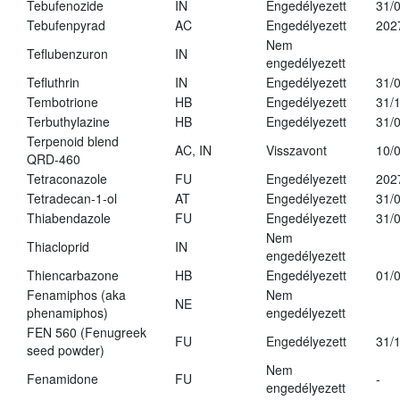
Tebufenozide
IN
Engedélyezett
31/
Tebufenpyrad
AC
Engedélyezett
202
Nem
Teflubenzuron
IN
engedélyezett
Tefluthrin
IN
Engedélyezett
31/
Tembotrione
HB
Engedélyezett
31/
Terbuthylazine
HB
Engedélyezett
31/
Terpenoid blend
AC, IN
Visszavont
10/
QRD-460
Tetraconazole
FU
Engedélyezett
202
Tetradecan-1-ol
AT
Engedélyezett
31/
Thiabendazole
FU
Engedélyezett
31/
Nem
Thiacloprid
IN
engedélyezett
Thiencarbazone
HB
Engedélyezett
01/
Fenamiphos (aka
Nem
NE
phenamiphos)
engedélyezett
FEN 560 (Fenugreek
FU
Engedélyezett
31/
seed powder)
Nem
Fenamidone
FU
-
engedélyezett