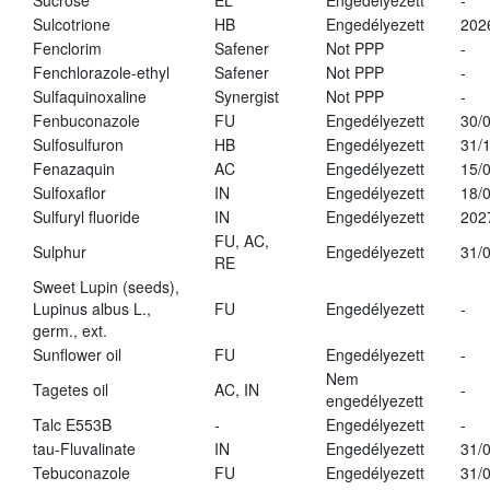
Sucrose
EL
Engedélyezett
-
Sulcotrione
HB
Engedélyezett
202
Fenclorim
Safener
Not PPP
-
Fenchlorazole-ethyl
Safener
Not PPP
-
Sulfaquinoxaline
Synergist
Not PPP
-
Fenbuconazole
FU
Engedélyezett
30/
Sulfosulfuron
HB
Engedélyezett
31/
Fenazaquin
AC
Engedélyezett
15/
Sulfoxaflor
IN
Engedélyezett
18/
Sulfuryl fluoride
IN
Engedélyezett
202
FU, AC,
Sulphur
Engedélyezett
31/
RE
Sweet Lupin (seeds),
Lupinus albus L.,
FU
Engedélyezett
-
germ., ext.
Sunflower oil
FU
Engedélyezett
-
Nem
Tagetes oil
AC, IN
-
engedélyezett
Talc E553B
-
Engedélyezett
-
tau-Fluvalinate
IN
Engedélyezett
31/
Tebuconazole
FU
Engedélyezett
31/