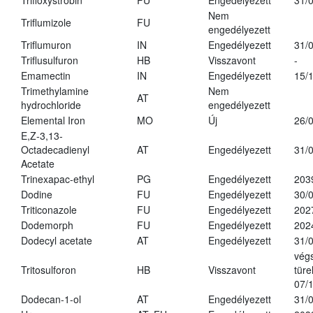
Trifloxystrobin
FU
Engedélyezett
31/
Nem
Triflumizole
FU
engedélyezett
Triflumuron
IN
Engedélyezett
31/
Triflusulfuron
HB
Visszavont
-
Emamectin
IN
Engedélyezett
15/
Trimethylamine
Nem
AT
hydrochloride
engedélyezett
Elemental Iron
MO
Új
26/
E,Z-3,13-
Octadecadienyl
AT
Engedélyezett
31/
Acetate
Trinexapac-ethyl
PG
Engedélyezett
203
Dodine
FU
Engedélyezett
30/
Triticonazole
FU
Engedélyezett
202
Dodemorph
FU
Engedélyezett
202
Dodecyl acetate
AT
Engedélyezett
31/
vég
Tritosulforon
HB
Visszavont
türe
07/
Dodecan-1-ol
AT
Engedélyezett
31/