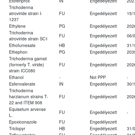
Etofenprox
IN
Engedélyezett
202
Trichoderma
atroviride strain I-
FU
Engedélyezett
15/
1237
Ethylene
PG
Engedélyezett
202
Trichoderma
FU
Engedélyezett
06/
atroviride strain SC1
Ethofumesate
HB
Engedélyezett
31/
Ethephon
PG
Engedélyezett
203
Trichoderma gamsii
(formerly T. viride)
FU
Engedélyezett
202
strain ICC080
Ethanol
-
Not PPP
-
Esfenvalerate
IN
Engedélyezett
30/
Trichoderma
harzianum strains T-
FU
Engedélyezett
202
22 and ITEM 908
Equisetum arvense
FU
Engedélyezett
-
L.
Epoxiconazole
FU
Engedélyezett
Triclopyr
HB
Engedélyezett
31/