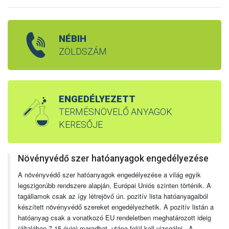
NÉBIH
ZÖLDSZÁM
ENGEDÉLYEZETT
TERMÉSNÖVELŐ ANYAGOK
KERESŐJE
Növényvédő szer hatóanyagok engedélyezése
A növényvédő szer hatóanyagok engedélyezése a világ egyik
legszigorúbb rendszere alapján, Európai Uniós szinten történik. A
tagállamok csak az így létrejövő ún. pozitív lista hatóanyagaiból
készített növényvédő szereket engedélyezhetik. A pozitív listán a
hatóanyag csak a vonatkozó EU rendeletben meghatározott ideig
(általában 7-15 évig) maradhat, utána felül kell vizsgálni. A