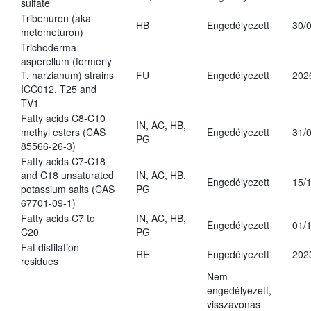
sulfate
Tribenuron (aka
HB
Engedélyezett
30/
metometuron)
Trichoderma
asperellum (formerly
T. harzianum) strains
FU
Engedélyezett
202
ICC012, T25 and
TV1
Fatty acids C8-C10
IN, AC, HB,
methyl esters (CAS
Engedélyezett
31/
PG
85566-26-3)
Fatty acids C7-C18
and C18 unsaturated
IN, AC, HB,
Engedélyezett
15/
potassium salts (CAS
PG
67701-09-1)
Fatty acids C7 to
IN, AC, HB,
Engedélyezett
01/
C20
PG
Fat distilation
RE
Engedélyezett
202
residues
Nem
engedélyezett,
visszavonás