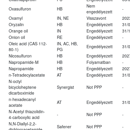
Nem
Oxasulfuron
HB
-
engedélyezett
Oxamyl
IN, NE
Visszavont
202
Oryzalin
HB
Engedélyezett
31/
Orange oil
IN
Engedélyezett
31/
Onion oil
RE
Engedélyezett
-
Oleic acid (CAS 112-
IN, AC, HB,
Engedélyezett
31/
80-1)
PG
Nicosulfuron
HB
Engedélyezett
202
Napropamide-M
HB
Folyamatban
-
Napropamide
HB
Engedélyezett
202
n-Tetradecylacetate
AT
Engedélyezett
31/
N-octyl
bicycloheptene
Synergist
Not PPP
-
dicarboximide
n-hexadecanyl
AT
Engedélyezett
31/
acetate
N-Acetyl thiazolidin-
-
Not PPP
-
4-carboxylic acid
N,N-Diallyl-2,2-
Safener
Not PPP
-
dichloroacetamide