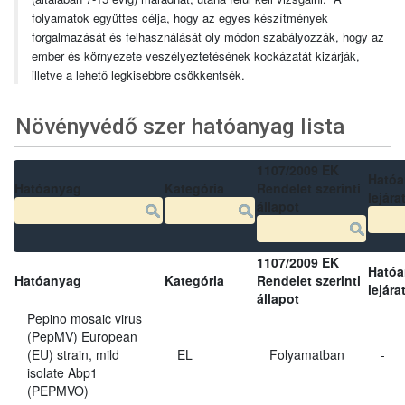
folyamatok együttes célja, hogy az egyes készítmények
forgalmazását és felhasználását oly módon szabályozzák, hogy az
ember és környezete veszélyeztetésének kockázatát kizárják,
illetve a lehető legkisebbre csökkentsék.
Növényvédő szer hatóanyag lista
1107/2009 EK
Ható
Hatóanyag
Kategória
Rendelet szerinti
lejára
állapot
1107/2009 EK
Ható
Hatóanyag
Kategória
Rendelet szerinti
lejára
állapot
Pepino mosaic virus
(PepMV) European
(EU) strain, mild
EL
Folyamatban
-
isolate Abp1
(PEPMVO)