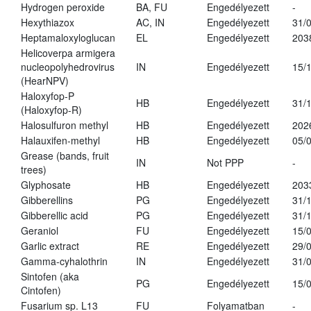
Hydrogen peroxide
BA, FU
Engedélyezett
-
Hexythiazox
AC, IN
Engedélyezett
31/
Heptamaloxyloglucan
EL
Engedélyezett
203
Helicoverpa armigera
nucleopolyhedrovirus
IN
Engedélyezett
15/
(HearNPV)
Haloxyfop-P
HB
Engedélyezett
31/
(Haloxyfop-R)
Halosulfuron methyl
HB
Engedélyezett
202
Halauxifen-methyl
HB
Engedélyezett
05/
Grease (bands, fruit
IN
Not PPP
-
trees)
Glyphosate
HB
Engedélyezett
203
Gibberellins
PG
Engedélyezett
31/
Gibberellic acid
PG
Engedélyezett
31/
Geraniol
FU
Engedélyezett
15/
Garlic extract
RE
Engedélyezett
29/
Gamma-cyhalothrin
IN
Engedélyezett
31/
Sintofen (aka
PG
Engedélyezett
15/
Cintofen)
Fusarium sp. L13
FU
Folyamatban
-