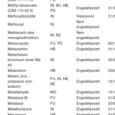
Methyl decanoate
IN, AC, HB,
Engedélyezett
31/
(CAS 110-42-9)
PG
Methoxyfenozide
IN
Visszavont
31/
Nem
Methomyl
IN
engedélyezett
Methiocarb (aka
Nem
IN, RE
mercaptodimethur)
engedélyezett
Metconazole
FU, PG
Engedélyezett
203
Metazachlor
HB
Engedélyezett
31/
Metarhizium
brunneum strain Ma
IN
Engedélyezett
30/
43
Metamitron
HB
Engedélyezett
202
Metam (incl. -
FU, IN, HB,
potassium and -
Engedélyezett
15/
NE
sodium)
Metaldehyde
MO
Engedélyezett
15/
Metalaxyl-M
FU
Engedélyezett
31/
Metalaxyl
FU
Engedélyezett
30/
Metaflumizone
IN
Engedélyezett
31/
Mesotrione
HB
Engedélyezett
31/