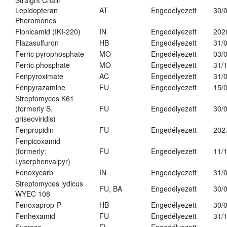
Straight Chain
Lepidopteran
AT
Engedélyezett
30/
Pheromones
Flonicamid (IKI-220)
IN
Engedélyezett
202
Flazasulfuron
HB
Engedélyezett
31/
Ferric pyrophosphate
MO
Engedélyezett
03/
Ferric phosphate
MO
Engedélyezett
31/
Fenpyroximate
AC
Engedélyezett
31/
Fenpyrazamine
FU
Engedélyezett
15/
Streptomyces K61
(formerly S.
FU
Engedélyezett
30/
griseoviridis)
Fenpropidin
FU
Engedélyezett
202
Fenpicoxamid
(formerly:
FU
Engedélyezett
11/
Lyserphenvalpyr)
Fenoxycarb
IN
Engedélyezett
31/
Streptomyces lydicus
FU, BA
Engedélyezett
30/
WYEC 108
Fenoxaprop-P
HB
Engedélyezett
30/
Fenhexamid
FU
Engedélyezett
31/