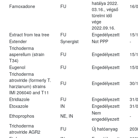
hatálya 2022.
Famoxadone
FU
16/
03.16., végső
türelmi idő
vége
2022.09.16.
Extract from tea tree
FU
Engedélyezett
15/
Extender
Synergist
Not PPP
-
Trichoderma
asperellum (strain
FU
Engedélyezett
15/
T34)
Eugenol
FU
Engedélyezett
15/
Trichoderma
atroviride (formerly T.
FU
Engedélyezett
30/
harzianum) strains
IMI 206040 and T11
Etridiazole
FU
Engedélyezett
31/
Etoxazole
IN
Engedélyezett
31/
Nem
Ethoprophos
NE, IN
-
engedélyezett
Trichoderma
FU
Új hatóanyag
203
atroviride AGR2