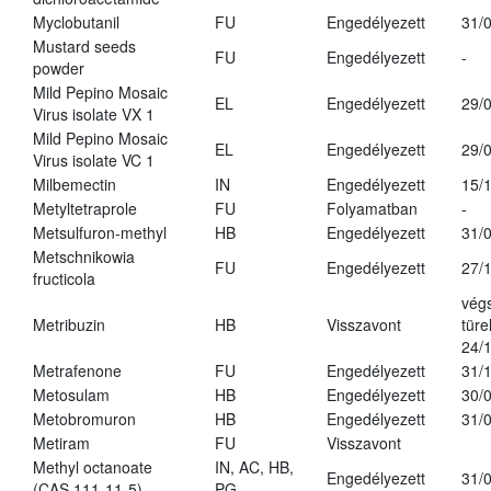
Myclobutanil
FU
Engedélyezett
31/
Mustard seeds
FU
Engedélyezett
-
powder
Mild Pepino Mosaic
EL
Engedélyezett
29/
Virus isolate VX 1
Mild Pepino Mosaic
EL
Engedélyezett
29/
Virus isolate VC 1
Milbemectin
IN
Engedélyezett
15/
Metyltetraprole
FU
Folyamatban
-
Metsulfuron-methyl
HB
Engedélyezett
31/
Metschnikowia
FU
Engedélyezett
27/
fructicola
vég
Metribuzin
HB
Visszavont
türe
24/
Metrafenone
FU
Engedélyezett
31/
Metosulam
HB
Engedélyezett
30/
Metobromuron
HB
Engedélyezett
31/
Metiram
FU
Visszavont
Methyl octanoate
IN, AC, HB,
Engedélyezett
31/
(CAS 111-11-5)
PG