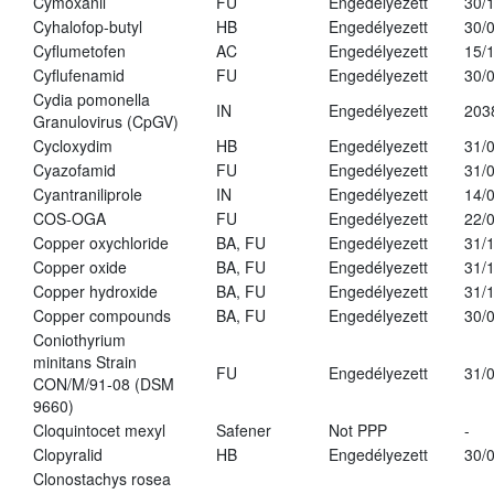
Cymoxanil
FU
Engedélyezett
30/
Cyhalofop-butyl
HB
Engedélyezett
30/
Cyflumetofen
AC
Engedélyezett
15/
Cyflufenamid
FU
Engedélyezett
30/
Cydia pomonella
IN
Engedélyezett
203
Granulovirus (CpGV)
Cycloxydim
HB
Engedélyezett
31/
Cyazofamid
FU
Engedélyezett
31/
Cyantraniliprole
IN
Engedélyezett
14/
COS-OGA
FU
Engedélyezett
22/
Copper oxychloride
BA, FU
Engedélyezett
31/
Copper oxide
BA, FU
Engedélyezett
31/
Copper hydroxide
BA, FU
Engedélyezett
31/
Copper compounds
BA, FU
Engedélyezett
30/
Coniothyrium
minitans Strain
FU
Engedélyezett
31/
CON/M/91-08 (DSM
9660)
Cloquintocet mexyl
Safener
Not PPP
-
Clopyralid
HB
Engedélyezett
30/
Clonostachys rosea