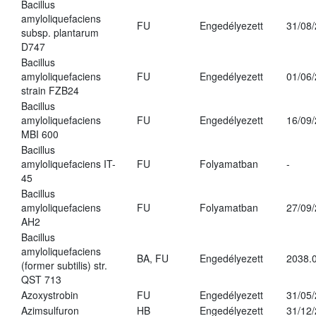
Bacillus
amyloliquefaciens
FU
Engedélyezett
31/08
subsp. plantarum
D747
Bacillus
amyloliquefaciens
FU
Engedélyezett
01/06
strain FZB24
Bacillus
amyloliquefaciens
FU
Engedélyezett
16/09
MBI 600
Bacillus
amyloliquefaciens IT-
FU
Folyamatban
-
45
Bacillus
amyloliquefaciens
FU
Folyamatban
27/09
AH2
Bacillus
amyloliquefaciens
BA, FU
Engedélyezett
2038.
(former subtilis) str.
QST 713
Azoxystrobin
FU
Engedélyezett
31/05
Azimsulfuron
HB
Engedélyezett
31/12