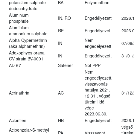
potassium sulphate
BA
Folyamatban
-
dodecahydrate
Aluminium
IN, RO
Engedélyezett
2026.1
phosphide
Aluminium
RE
Engedélyezett
2026.0
ammonium sulphate
Alpha-Cypermethrin
Nem
IN
07/06
(aka alphamethrin)
engedélyezett
Adoxophyes orana
IN
Engedélyezett
31/01
GV strain BV-0001
AD-67
Safener
Not PPP
-
Nem
engedélyezett,
visszavonás
hatálya 2021.
Acrinathrin
AC
31/12
12.31., végső
türelmi idő
vége
2023.06.30.
Aclonifen
HB
Engedélyezett
2026.
végső
Acibenzolar-S-methyl
PA
Visszavont
türelmi