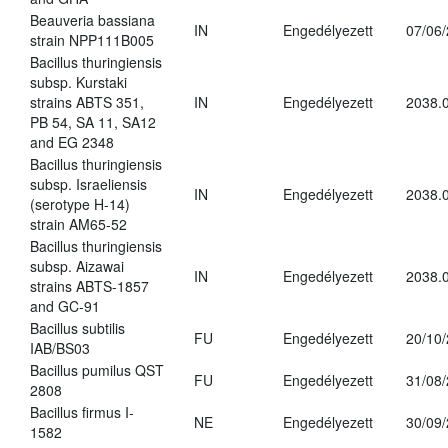
Beauveria bassiana
IN
Engedélyezett
07/06
strain NPP111B005
Bacillus thuringiensis
subsp. Kurstaki
strains ABTS 351,
IN
Engedélyezett
2038.
PB 54, SA 11, SA12
and EG 2348
Bacillus thuringiensis
subsp. Israeliensis
IN
Engedélyezett
2038.
(serotype H-14)
strain AM65-52
Bacillus thuringiensis
subsp. Aizawai
IN
Engedélyezett
2038.
strains ABTS-1857
and GC-91
Bacillus subtilis
FU
Engedélyezett
20/10
IAB/BS03
Bacillus pumilus QST
FU
Engedélyezett
31/08
2808
Bacillus firmus I-
NE
Engedélyezett
30/09
1582