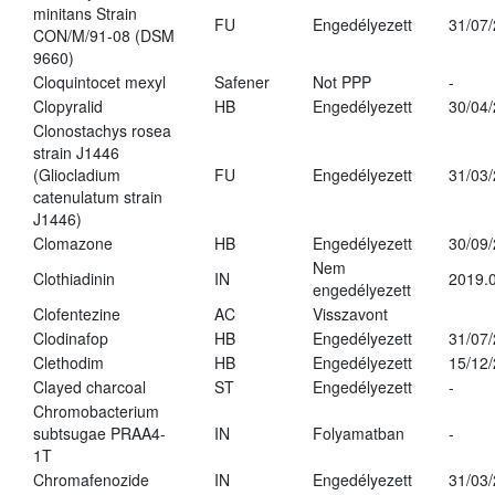
minitans Strain
FU
Engedélyezett
31/07
CON/M/91-08 (DSM
9660)
Cloquintocet mexyl
Safener
Not PPP
-
Clopyralid
HB
Engedélyezett
30/04
Clonostachys rosea
strain J1446
(Gliocladium
FU
Engedélyezett
31/03
catenulatum strain
J1446)
Clomazone
HB
Engedélyezett
30/09
Nem
Clothiadinin
IN
2019.0
engedélyezett
Clofentezine
AC
Visszavont
Clodinafop
HB
Engedélyezett
31/07
Clethodim
HB
Engedélyezett
15/12
Clayed charcoal
ST
Engedélyezett
-
Chromobacterium
subtsugae PRAA4-
IN
Folyamatban
-
1T
Chromafenozide
IN
Engedélyezett
31/03