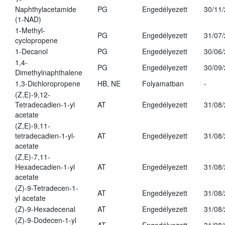
Naphthylacetamide
PG
Engedélyezett
30/11
(1-NAD)
1-Methyl-
PG
Engedélyezett
31/07
cyclopropene
1-Decanol
PG
Engedélyezett
30/06
1,4-
PG
Engedélyezett
30/09
Dimethylnaphthalene
1,3-Dichloropropene
HB, NE
Folyamatban
-
(Z,E)-9,12-
Tetradecadien-1-yl
AT
Engedélyezett
31/08
acetate
(Z,E)-9,11-
tetradecadien-1-yl-
AT
Engedélyezett
31/08
acetate
(Z,E)-7,11-
Hexadecadien-1-yl
AT
Engedélyezett
31/08
acetate
(Z)-9-Tetradecen-1-
AT
Engedélyezett
31/08
yl acetate
(Z)-9-Hexadecenal
AT
Engedélyezett
31/08
(Z)-9-Dodecen-1-yl