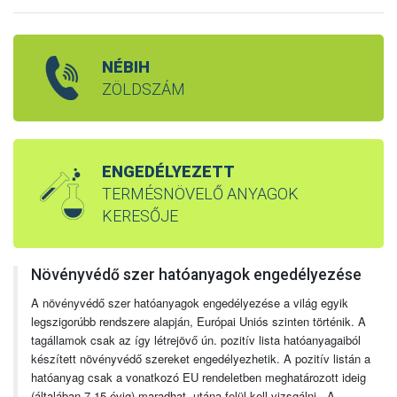
NÉBIH
ZÖLDSZÁM
ENGEDÉLYEZETT
TERMÉSNÖVELŐ ANYAGOK
KERESŐJE
Növényvédő szer hatóanyagok engedélyezése
A növényvédő szer hatóanyagok engedélyezése a világ egyik
legszigorúbb rendszere alapján, Európai Uniós szinten történik. A
tagállamok csak az így létrejövő ún. pozitív lista hatóanyagaiból
készített növényvédő szereket engedélyezhetik. A pozitív listán a
hatóanyag csak a vonatkozó EU rendeletben meghatározott ideig
(általában 7-15 évig) maradhat, utána felül kell vizsgálni. A