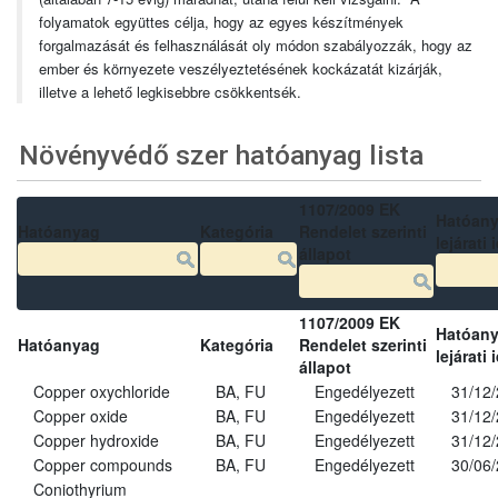
folyamatok együttes célja, hogy az egyes készítmények
forgalmazását és felhasználását oly módon szabályozzák, hogy az
ember és környezete veszélyeztetésének kockázatát kizárják,
illetve a lehető legkisebbre csökkentsék.
Növényvédő szer hatóanyag lista
1107/2009 EK
Hatóan
Hatóanyag
Kategória
Rendelet szerinti
lejárati 
állapot
1107/2009 EK
Hatóan
Hatóanyag
Kategória
Rendelet szerinti
lejárati 
állapot
Copper oxychloride
BA, FU
Engedélyezett
31/12
Copper oxide
BA, FU
Engedélyezett
31/12
Copper hydroxide
BA, FU
Engedélyezett
31/12
Copper compounds
BA, FU
Engedélyezett
30/06
Coniothyrium