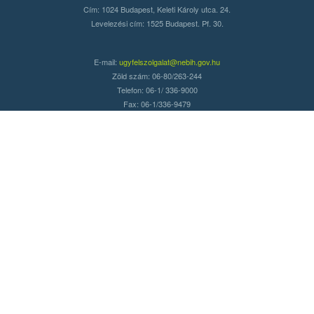
Cím: 1024 Budapest, Keleti Károly utca. 24.
Levelezési cím: 1525 Budapest. Pf. 30.
E-mail:
ugyfelszolgalat@nebih.gov.hu
Zöld szám: 06-80/263-244
Telefon: 06-1/ 336-9000
Fax: 06-1/336-9479