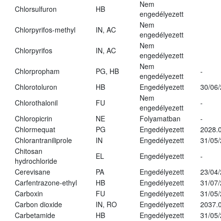
Nem
Chlorsulfuron
HB
engedélyezett
Nem
Chlorpyrifos-methyl
IN, AC
engedélyezett
Nem
Chlorpyrifos
IN, AC
engedélyezett
Nem
Chlorpropham
PG, HB
-
engedélyezett
Chlorotoluron
HB
Engedélyezett
30/06
Nem
Chlorothalonil
FU
-
engedélyezett
Chloropicrin
NE
Folyamatban
-
Chlormequat
PG
Engedélyezett
2028.0
Chlorantraniliprole
IN
Engedélyezett
31/05
Chitosan
EL
Engedélyezett
-
hydrochloride
Cerevisane
PA
Engedélyezett
23/04
Carfentrazone-ethyl
HB
Engedélyezett
31/07
Carboxin
FU
Engedélyezett
31/05
Carbon dioxide
IN, RO
Engedélyezett
2037.
Carbetamide
HB
Engedélyezett
31/05