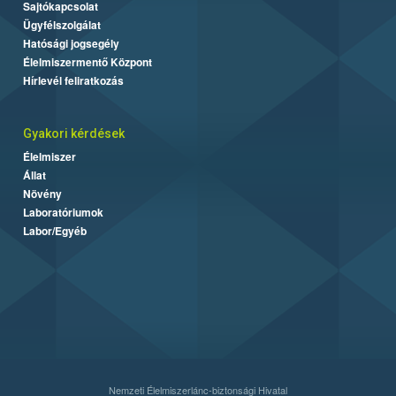
Sajtókapcsolat
Ügyfélszolgálat
Hatósági jogsegély
Élelmiszermentő Központ
Hírlevél feliratkozás
Gyakori kérdések
Élelmiszer
Állat
Növény
Laboratóriumok
Labor/Egyéb
Nemzeti Élelmiszerlánc-biztonsági Hivatal