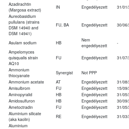
Azadirachtin
IN
Engedélyezett
31/01
(Margosa extract)
Aureobasidium
pullulans (strains
FU, BA
Engedélyezett
30/06
DSM 14940 and
DSM 14941)
Nem
Asulam sodium
HB
-
engedélyezett
Ampelomyces
quisqualis strain
FU
Engedélyezett
31/07
AQ10
Ammonium
Synergist
Not PPP
thiocyanate
Ammonium acetate
AT
Engedélyezett
31/08
Amisulbrom
FU
Engedélyezett
15/09
Aminopyralid
HB
Engedélyezett
31/05
Amidosulfuron
HB
Engedélyezett
30/09
Ametoctradin
FU
Engedélyezett
31/05
Aluminium silicate
RE
Engedélyezett
31/03
(aka kaolin)
Aluminium