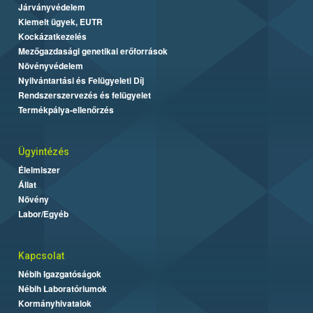
Járványvédelem
Kiemelt ügyek, EUTR
Kockázatkezelés
Mezőgazdasági genetikai erőforrások
Növényvédelem
Nyilvántartási és Felügyeleti Díj
Rendszerszervezés és felügyelet
Termékpálya-ellenőrzés
Ügyintézés
Élelmiszer
Állat
Növény
Labor/Egyéb
Kapcsolat
Nébih Igazgatóságok
Nébih Laboratóriumok
Kormányhivatalok