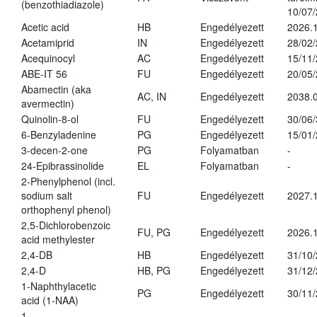
(benzothiadiazole)
10/07
Acetic acid
HB
Engedélyezett
2026.1
Acetamiprid
IN
Engedélyezett
28/02
Acequinocyl
AC
Engedélyezett
15/11
ABE-IT 56
FU
Engedélyezett
20/05
Abamectin (aka
AC, IN
Engedélyezett
2038.
avermectin)
Quinolin-8-ol
FU
Engedélyezett
30/06
6-Benzyladenine
PG
Engedélyezett
15/01
3-decen-2-one
PG
Folyamatban
-
24-Epibrassinolide
EL
Folyamatban
-
2-Phenylphenol (incl.
sodium salt
FU
Engedélyezett
2027.1
orthophenyl phenol)
2,5-Dichlorobenzoic
FU, PG
Engedélyezett
2026.
acid methylester
2,4-DB
HB
Engedélyezett
31/10
2,4-D
HB, PG
Engedélyezett
31/12
1-Naphthylacetic
PG
Engedélyezett
30/11
acid (1-NAA)
1-