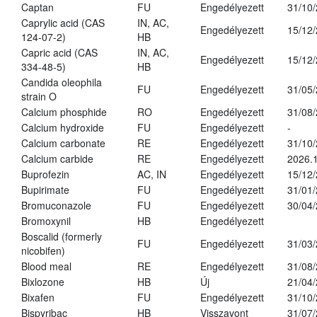
Captan
FU
Engedélyezett
31/10
Caprylic acid (CAS
IN, AC,
Engedélyezett
15/12
124-07-2)
HB
Capric acid (CAS
IN, AC,
Engedélyezett
15/12
334-48-5)
HB
Candida oleophila
FU
Engedélyezett
31/05
strain O
Calcium phosphide
RO
Engedélyezett
31/08
Calcium hydroxide
FU
Engedélyezett
-
Calcium carbonate
RE
Engedélyezett
31/10
Calcium carbide
RE
Engedélyezett
2026.1
Buprofezin
AC, IN
Engedélyezett
15/12
Bupirimate
FU
Engedélyezett
31/01
Bromuconazole
FU
Engedélyezett
30/04
Bromoxynil
HB
Engedélyezett
Boscalid (formerly
FU
Engedélyezett
31/03
nicobifen)
Blood meal
RE
Engedélyezett
31/08
Bixlozone
HB
Új
21/04
Bixafen
FU
Engedélyezett
31/10
Bispyribac
HB
Visszavont
31/07