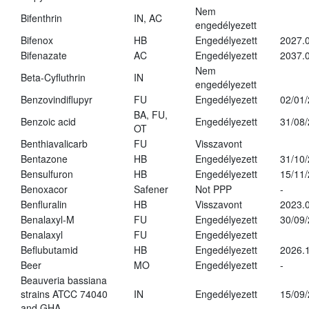
Nem
Bifenthrin
IN, AC
engedélyezett
Bifenox
HB
Engedélyezett
2027.0
Bifenazate
AC
Engedélyezett
2037.
Nem
Beta-Cyfluthrin
IN
engedélyezett
Benzovindiflupyr
FU
Engedélyezett
02/01
BA, FU,
Benzoic acid
Engedélyezett
31/08
OT
Benthiavalicarb
FU
Visszavont
Bentazone
HB
Engedélyezett
31/10
Bensulfuron
HB
Engedélyezett
15/11
Benoxacor
Safener
Not PPP
-
Benfluralin
HB
Visszavont
2023.
Benalaxyl-M
FU
Engedélyezett
30/09
Benalaxyl
FU
Engedélyezett
Beflubutamid
HB
Engedélyezett
2026.
Beer
MO
Engedélyezett
-
Beauveria bassiana
strains ATCC 74040
IN
Engedélyezett
15/09
and GHA