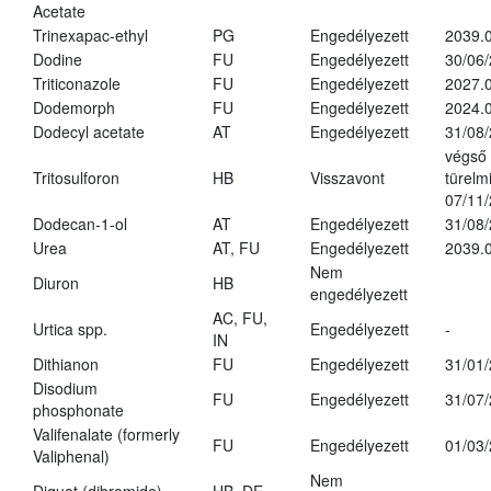
Acetate
Trinexapac-ethyl
PG
Engedélyezett
2039.
Dodine
FU
Engedélyezett
30/06
Triticonazole
FU
Engedélyezett
2027.
Dodemorph
FU
Engedélyezett
2024.0
Dodecyl acetate
AT
Engedélyezett
31/08
végső
Tritosulforon
HB
Visszavont
türelmi
07/11
Dodecan-1-ol
AT
Engedélyezett
31/08
Urea
AT, FU
Engedélyezett
2039.0
Nem
Diuron
HB
engedélyezett
AC, FU,
Urtica spp.
Engedélyezett
-
IN
Dithianon
FU
Engedélyezett
31/01
Disodium
FU
Engedélyezett
31/07
phosphonate
Valifenalate (formerly
FU
Engedélyezett
01/03
Valiphenal)
Nem