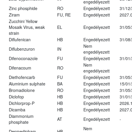
engedélyezett
Zinc phosphide
RO
Engedélyezett
31/12
Ziram
FU, RE
Engedélyezett
2027.
Zucchini Yellow
Mosaik Virus, weak
EL
Engedélyezett
31/05
strain
Diflufenican
HB
Engedélyezett
31/08
Nem
Diflubenzuron
IN
engedélyezett
Difenoconazole
FU
Engedélyezett
31/01
Nem
Difenacoum
RO
engedélyezett
Diethofencarb
FU
Engedélyezett
31/05
Aluminium sulphate
BA
Engedélyezett
15/01
Bromadiolone
RO
Engedélyezett
31/05
Diclofop
HB
Engedélyezett
31/01
Dichlorprop-P
HB
Engedélyezett
2026.
Dicamba
HB
Engedélyezett
2027.0
Diammonium
AT
Engedélyezett
-
phosphate
Nem
Desmedipham
HB
-