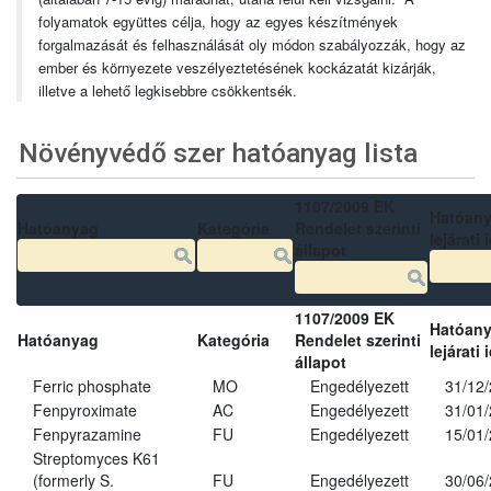
folyamatok együttes célja, hogy az egyes készítmények
forgalmazását és felhasználását oly módon szabályozzák, hogy az
ember és környezete veszélyeztetésének kockázatát kizárják,
illetve a lehető legkisebbre csökkentsék.
Növényvédő szer hatóanyag lista
1107/2009 EK
Hatóan
Hatóanyag
Kategória
Rendelet szerinti
lejárati 
állapot
1107/2009 EK
Hatóan
Hatóanyag
Kategória
Rendelet szerinti
lejárati 
állapot
Ferric phosphate
MO
Engedélyezett
31/12
Fenpyroximate
AC
Engedélyezett
31/01
Fenpyrazamine
FU
Engedélyezett
15/01
Streptomyces K61
(formerly S.
FU
Engedélyezett
30/06