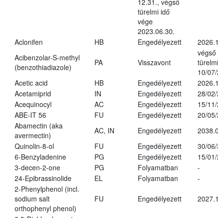
12.31., végső
türelmi idő
vége
2023.06.30.
Aclonifen
HB
Engedélyezett
2026.
végső
Acibenzolar-S-methyl
PA
Visszavont
türelmi
(benzothiadiazole)
10/07
Acetic acid
HB
Engedélyezett
2026.1
Acetamiprid
IN
Engedélyezett
28/02
Acequinocyl
AC
Engedélyezett
15/11
ABE-IT 56
FU
Engedélyezett
20/05
Abamectin (aka
AC, IN
Engedélyezett
2038.
avermectin)
Quinolin-8-ol
FU
Engedélyezett
30/06
6-Benzyladenine
PG
Engedélyezett
15/01
3-decen-2-one
PG
Folyamatban
-
24-Epibrassinolide
EL
Folyamatban
-
2-Phenylphenol (incl.
sodium salt
FU
Engedélyezett
2027.1
orthophenyl phenol)