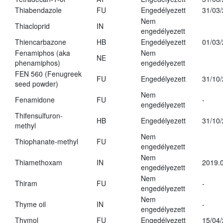
Thiabendazole
FU
Engedélyezett
31/03
Nem
Thiacloprid
IN
engedélyezett
Thiencarbazone
HB
Engedélyezett
01/03
Fenamiphos (aka
Nem
NE
phenamiphos)
engedélyezett
FEN 560 (Fenugreek
FU
Engedélyezett
31/10
seed powder)
Nem
Fenamidone
FU
-
engedélyezett
Thifensulfuron-
HB
Engedélyezett
31/10
methyl
Nem
Thiophanate-methyl
FU
engedélyezett
Nem
Thiamethoxam
IN
2019.0
engedélyezett
Nem
Thiram
FU
-
engedélyezett
Nem
Thyme oil
IN
-
engedélyezett
Thymol
FU
Engedélyezett
15/04