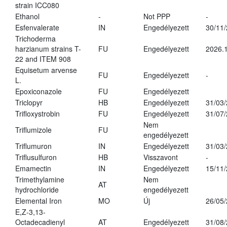
strain ICC080
Ethanol
-
Not PPP
-
Esfenvalerate
IN
Engedélyezett
30/11
Trichoderma
harzianum strains T-
FU
Engedélyezett
2026.
22 and ITEM 908
Equisetum arvense
FU
Engedélyezett
-
L.
Epoxiconazole
FU
Engedélyezett
Triclopyr
HB
Engedélyezett
31/03
Trifloxystrobin
FU
Engedélyezett
31/07
Nem
Triflumizole
FU
engedélyezett
Triflumuron
IN
Engedélyezett
31/03
Triflusulfuron
HB
Visszavont
-
Emamectin
IN
Engedélyezett
15/11
Trimethylamine
Nem
AT
hydrochloride
engedélyezett
Elemental Iron
MO
Új
26/05
E,Z-3,13-
Octadecadienyl
AT
Engedélyezett
31/08