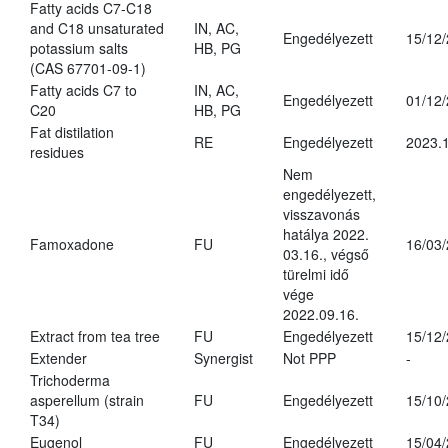
Fatty acids C7-C18
and C18 unsaturated
IN, AC,
Engedélyezett
15/12
potassium salts
HB, PG
(CAS 67701-09-1)
Fatty acids C7 to
IN, AC,
Engedélyezett
01/12
C20
HB, PG
Fat distilation
RE
Engedélyezett
2023.1
residues
Nem
engedélyezett,
visszavonás
hatálya 2022.
Famoxadone
FU
16/03
03.16., végső
türelmi idő
vége
2022.09.16.
Extract from tea tree
FU
Engedélyezett
15/12
Extender
Synergist
Not PPP
-
Trichoderma
asperellum (strain
FU
Engedélyezett
15/10
T34)
Eugenol
FU
Engedélyezett
15/04