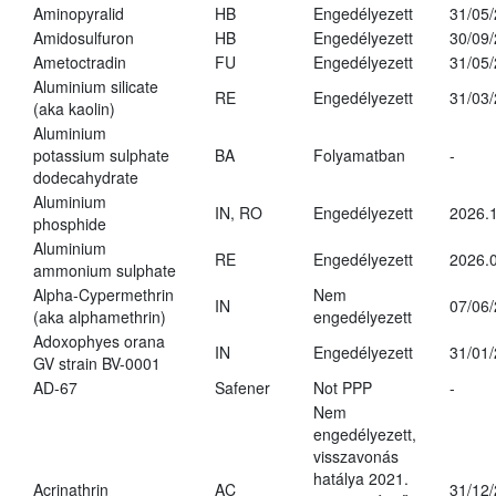
Aminopyralid
HB
Engedélyezett
31/05
Amidosulfuron
HB
Engedélyezett
30/09
Ametoctradin
FU
Engedélyezett
31/05
Aluminium silicate
RE
Engedélyezett
31/03
(aka kaolin)
Aluminium
potassium sulphate
BA
Folyamatban
-
dodecahydrate
Aluminium
IN, RO
Engedélyezett
2026.1
phosphide
Aluminium
RE
Engedélyezett
2026.0
ammonium sulphate
Alpha-Cypermethrin
Nem
IN
07/06
(aka alphamethrin)
engedélyezett
Adoxophyes orana
IN
Engedélyezett
31/01
GV strain BV-0001
AD-67
Safener
Not PPP
-
Nem
engedélyezett,
visszavonás
hatálya 2021.
Acrinathrin
AC
31/12