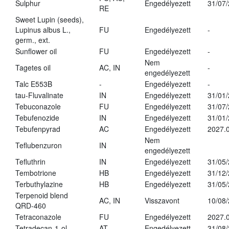
Sulphur
Engedélyezett
31/07
RE
Sweet Lupin (seeds),
Lupinus albus L.,
FU
Engedélyezett
-
germ., ext.
Sunflower oil
FU
Engedélyezett
-
Nem
Tagetes oil
AC, IN
-
engedélyezett
Talc E553B
-
Engedélyezett
-
tau-Fluvalinate
IN
Engedélyezett
31/01
Tebuconazole
FU
Engedélyezett
31/07
Tebufenozide
IN
Engedélyezett
31/01
Tebufenpyrad
AC
Engedélyezett
2027.0
Nem
Teflubenzuron
IN
engedélyezett
Tefluthrin
IN
Engedélyezett
31/05
Tembotrione
HB
Engedélyezett
31/12
Terbuthylazine
HB
Engedélyezett
31/05
Terpenoid blend
AC, IN
Visszavont
10/08
QRD-460
Tetraconazole
FU
Engedélyezett
2027.0
Tetradecan-1-ol
AT
Engedélyezett
31/08