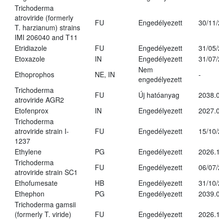
Trichoderma
atroviride (formerly
FU
Engedélyezett
30/11
T. harzianum) strains
IMI 206040 and T11
Etridiazole
FU
Engedélyezett
31/05
Etoxazole
IN
Engedélyezett
31/07
Nem
Ethoprophos
NE, IN
-
engedélyezett
Trichoderma
FU
Új hatóanyag
2038.
atroviride AGR2
Etofenprox
IN
Engedélyezett
2027.0
Trichoderma
atroviride strain I-
FU
Engedélyezett
15/10
1237
Ethylene
PG
Engedélyezett
2026.1
Trichoderma
FU
Engedélyezett
06/07
atroviride strain SC1
Ethofumesate
HB
Engedélyezett
31/10
Ethephon
PG
Engedélyezett
2039.0
Trichoderma gamsii
(formerly T. viride)
FU
Engedélyezett
2026.