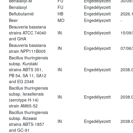
Benalaxyl-M
FU
Engedélyezett
30/09
Benalaxyl
FU
Engedélyezett
Beflubutamid
HB
Engedélyezett
2026.
Beer
MO
Engedélyezett
-
Beauveria bassiana
strains ATCC 74040
IN
Engedélyezett
15/09
and GHA
Beauveria bassiana
IN
Engedélyezett
07/06
strain NPP111B005
Bacillus thuringiensis
subsp. Kurstaki
strains ABTS 351,
IN
Engedélyezett
2038.
PB 54, SA 11, SA12
and EG 2348
Bacillus thuringiensis
subsp. Israeliensis
IN
Engedélyezett
2038.
(serotype H-14)
strain AM65-52
Bacillus thuringiensis
subsp. Aizawai
IN
Engedélyezett
2038.
strains ABTS-1857
and GC-91