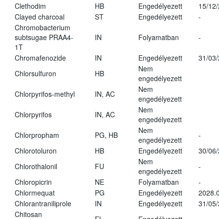
Clethodim
HB
Engedélyezett
15/12
Clayed charcoal
ST
Engedélyezett
-
Chromobacterium
subtsugae PRAA4-
IN
Folyamatban
-
1T
Chromafenozide
IN
Engedélyezett
31/03
Nem
Chlorsulfuron
HB
engedélyezett
Nem
Chlorpyrifos-methyl
IN, AC
engedélyezett
Nem
Chlorpyrifos
IN, AC
engedélyezett
Nem
Chlorpropham
PG, HB
-
engedélyezett
Chlorotoluron
HB
Engedélyezett
30/06
Nem
Chlorothalonil
FU
-
engedélyezett
Chloropicrin
NE
Folyamatban
-
Chlormequat
PG
Engedélyezett
2028.0
Chlorantraniliprole
IN
Engedélyezett
31/05
Chitosan