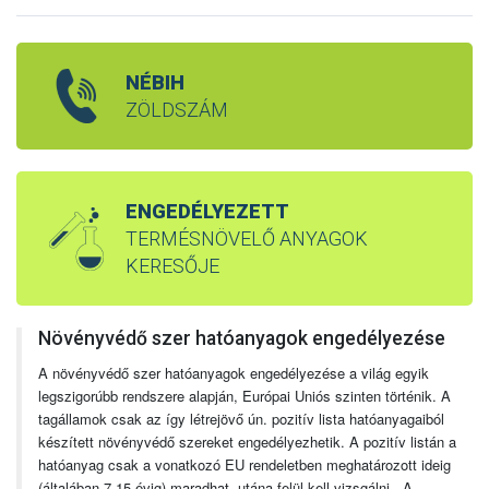
NÉBIH
ZÖLDSZÁM
ENGEDÉLYEZETT
TERMÉSNÖVELŐ ANYAGOK
KERESŐJE
Növényvédő szer hatóanyagok engedélyezése
A növényvédő szer hatóanyagok engedélyezése a világ egyik
legszigorúbb rendszere alapján, Európai Uniós szinten történik. A
tagállamok csak az így létrejövő ún. pozitív lista hatóanyagaiból
készített növényvédő szereket engedélyezhetik. A pozitív listán a
hatóanyag csak a vonatkozó EU rendeletben meghatározott ideig
(általában 7-15 évig) maradhat, utána felül kell vizsgálni. A