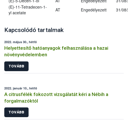
(E)-5-Decen-1-ol
AT
Engedélyezett
31/08
(E)-11-Tetradecen-1-
AT
Engedélyezett
31/08
yl acetate
Kapcsolódó tartalmak
2022. május 30., hétfő
Helyettesítő hatóanyagok felhasználása a hazai
növényvédelemben
TOVÁBB
2022. január 10., hétfő
A citrusfélék fokozott vizsgálatát kéri a Nébih a
forgalmazóktól
TOVÁBB