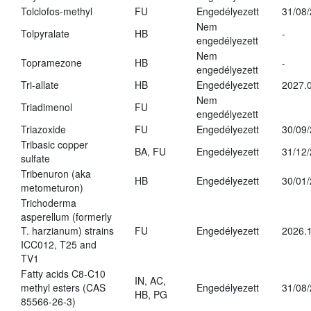
Tolclofos-methyl
FU
Engedélyezett
31/08
Nem
Tolpyralate
HB
-
engedélyezett
Nem
Topramezone
HB
-
engedélyezett
Tri-allate
HB
Engedélyezett
2027.0
Nem
Triadimenol
FU
engedélyezett
Triazoxide
FU
Engedélyezett
30/09
Tribasic copper
BA, FU
Engedélyezett
31/12
sulfate
Tribenuron (aka
HB
Engedélyezett
30/01
metometuron)
Trichoderma
asperellum (formerly
T. harzianum) strains
FU
Engedélyezett
2026.
ICC012, T25 and
TV1
Fatty acids C8-C10
IN, AC,
methyl esters (CAS
Engedélyezett
31/08
HB, PG
85566-26-3)