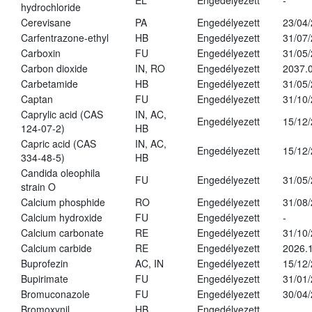
EL
Engedélyezett
-
hydrochloride
Cerevisane
PA
Engedélyezett
23/04
Carfentrazone-ethyl
HB
Engedélyezett
31/07
Carboxin
FU
Engedélyezett
31/05
Carbon dioxide
IN, RO
Engedélyezett
2037.
Carbetamide
HB
Engedélyezett
31/05
Captan
FU
Engedélyezett
31/10
Caprylic acid (CAS
IN, AC,
Engedélyezett
15/12
124-07-2)
HB
Capric acid (CAS
IN, AC,
Engedélyezett
15/12
334-48-5)
HB
Candida oleophila
FU
Engedélyezett
31/05
strain O
Calcium phosphide
RO
Engedélyezett
31/08
Calcium hydroxide
FU
Engedélyezett
-
Calcium carbonate
RE
Engedélyezett
31/10
Calcium carbide
RE
Engedélyezett
2026.1
Buprofezin
AC, IN
Engedélyezett
15/12
Bupirimate
FU
Engedélyezett
31/01
Bromuconazole
FU
Engedélyezett
30/04
Bromoxynil
HB
Engedélyezett