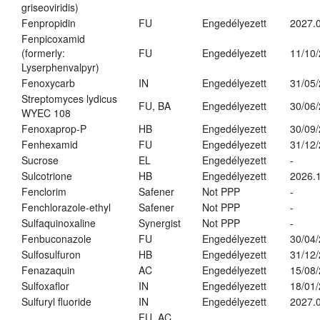
griseoviridis)
Fenpropidin
FU
Engedélyezett
2027.0
Fenpicoxamid
(formerly:
FU
Engedélyezett
11/10
Lyserphenvalpyr)
Fenoxycarb
IN
Engedélyezett
31/05
Streptomyces lydicus
FU, BA
Engedélyezett
30/06
WYEC 108
Fenoxaprop-P
HB
Engedélyezett
30/09
Fenhexamid
FU
Engedélyezett
31/12
Sucrose
EL
Engedélyezett
-
Sulcotrione
HB
Engedélyezett
2026.
Fenclorim
Safener
Not PPP
-
Fenchlorazole-ethyl
Safener
Not PPP
-
Sulfaquinoxaline
Synergist
Not PPP
-
Fenbuconazole
FU
Engedélyezett
30/04
Sulfosulfuron
HB
Engedélyezett
31/12
Fenazaquin
AC
Engedélyezett
15/08
Sulfoxaflor
IN
Engedélyezett
18/01
Sulfuryl fluoride
IN
Engedélyezett
2027.0
FU, AC,