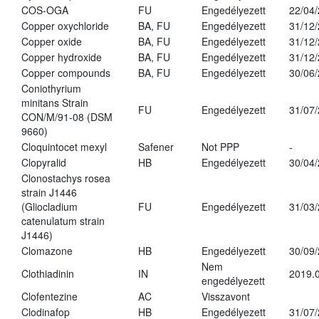
COS-OGA
FU
Engedélyezett
22/04
Copper oxychloride
BA, FU
Engedélyezett
31/12
Copper oxide
BA, FU
Engedélyezett
31/12
Copper hydroxide
BA, FU
Engedélyezett
31/12
Copper compounds
BA, FU
Engedélyezett
30/06
Coniothyrium
minitans Strain
FU
Engedélyezett
31/07
CON/M/91-08 (DSM
9660)
Cloquintocet mexyl
Safener
Not PPP
-
Clopyralid
HB
Engedélyezett
30/04
Clonostachys rosea
strain J1446
(Gliocladium
FU
Engedélyezett
31/03
catenulatum strain
J1446)
Clomazone
HB
Engedélyezett
30/09
Nem
Clothiadinin
IN
2019.0
engedélyezett
Clofentezine
AC
Visszavont
Clodinafop
HB
Engedélyezett
31/07