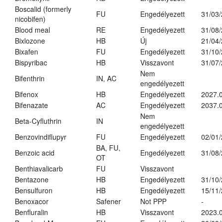
Boscalid (formerly
FU
Engedélyezett
31/03
nicobifen)
Blood meal
RE
Engedélyezett
31/08
Bixlozone
HB
Új
21/04
Bixafen
FU
Engedélyezett
31/10
Bispyribac
HB
Visszavont
31/07
Nem
Bifenthrin
IN, AC
engedélyezett
Bifenox
HB
Engedélyezett
2027.0
Bifenazate
AC
Engedélyezett
2037.
Nem
Beta-Cyfluthrin
IN
engedélyezett
Benzovindiflupyr
FU
Engedélyezett
02/01
BA, FU,
Benzoic acid
Engedélyezett
31/08
OT
Benthiavalicarb
FU
Visszavont
Bentazone
HB
Engedélyezett
31/10
Bensulfuron
HB
Engedélyezett
15/11
Benoxacor
Safener
Not PPP
-
Benfluralin
HB
Visszavont
2023.