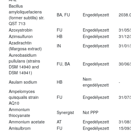
Bacillus
amyloliquefaciens
BA, FU
Engedélyezett
2038.
(former subtilis) str.
QST 713
Azoxystrobin
FU
Engedélyezett
31/05
Azimsulfuron
HB
Engedélyezett
31/12
Azadirachtin
IN
Engedélyezett
31/01
(Margosa extract)
Aureobasidium
pullulans (strains
FU, BA
Engedélyezett
30/06
DSM 14940 and
DSM 14941)
Nem
Asulam sodium
HB
-
engedélyezett
Ampelomyces
quisqualis strain
FU
Engedélyezett
31/07
AQ10
Ammonium
Synergist
Not PPP
thiocyanate
Ammonium acetate
AT
Engedélyezett
31/08
Amisulbrom
FU
Engedélyezett
15/09