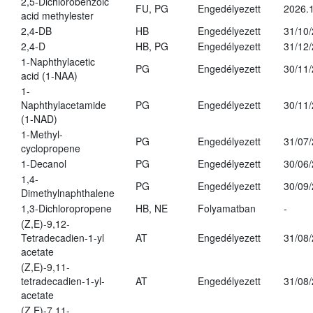
2,5-Dichlorobenzoic
FU, PG
Engedélyezett
2026.
acid methylester
2,4-DB
HB
Engedélyezett
31/10
2,4-D
HB, PG
Engedélyezett
31/12
1-Naphthylacetic
PG
Engedélyezett
30/11
acid (1-NAA)
1-
Naphthylacetamide
PG
Engedélyezett
30/11
(1-NAD)
1-Methyl-
PG
Engedélyezett
31/07
cyclopropene
1-Decanol
PG
Engedélyezett
30/06
1,4-
PG
Engedélyezett
30/09
Dimethylnaphthalene
1,3-Dichloropropene
HB, NE
Folyamatban
-
(Z,E)-9,12-
Tetradecadien-1-yl
AT
Engedélyezett
31/08
acetate
(Z,E)-9,11-
tetradecadien-1-yl-
AT
Engedélyezett
31/08
acetate
(Z,E)-7,11-