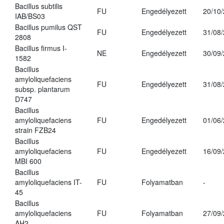
Bacillus subtilis
FU
Engedélyezett
20/10
IAB/BS03
Bacillus pumilus QST
FU
Engedélyezett
31/08
2808
Bacillus firmus I-
NE
Engedélyezett
30/09
1582
Bacillus
amyloliquefaciens
FU
Engedélyezett
31/08
subsp. plantarum
D747
Bacillus
amyloliquefaciens
FU
Engedélyezett
01/06
strain FZB24
Bacillus
amyloliquefaciens
FU
Engedélyezett
16/09
MBI 600
Bacillus
amyloliquefaciens IT-
FU
Folyamatban
-
45
Bacillus
amyloliquefaciens
FU
Folyamatban
27/09
AH2