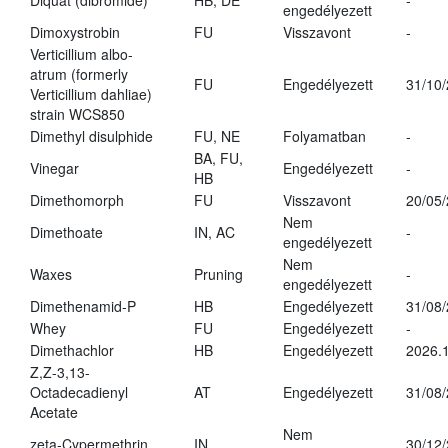
Diquat (dibromide)
HB, DE
-
engedélyezett
Dimoxystrobin
FU
Visszavont
-
Verticillium albo-
atrum (formerly
FU
Engedélyezett
31/10
Verticillium dahliae)
strain WCS850
Dimethyl disulphide
FU, NE
Folyamatban
-
BA, FU,
Vinegar
Engedélyezett
-
HB
Dimethomorph
FU
Visszavont
20/05
Nem
Dimethoate
IN, AC
-
engedélyezett
Nem
Waxes
Pruning
-
engedélyezett
Dimethenamid-P
HB
Engedélyezett
31/08
Whey
FU
Engedélyezett
-
Dimethachlor
HB
Engedélyezett
2026.1
Z,Z-3,13-
Octadecadienyl
AT
Engedélyezett
31/08
Acetate
Nem
zeta-Cypermethrin
IN
30/12