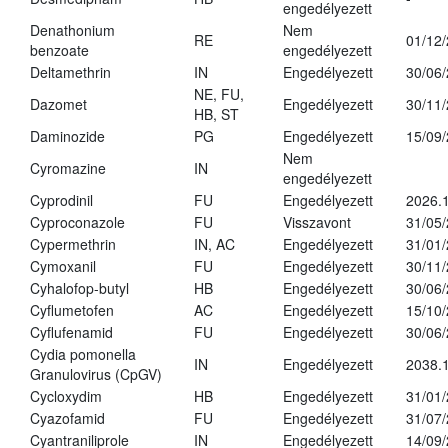
engedélyezett
Denathonium
Nem
RE
01/12
benzoate
engedélyezett
Deltamethrin
IN
Engedélyezett
30/06
NE, FU,
Dazomet
Engedélyezett
30/11
HB, ST
Daminozide
PG
Engedélyezett
15/09
Nem
Cyromazine
IN
engedélyezett
Cyprodinil
FU
Engedélyezett
2026.
Cyproconazole
FU
Visszavont
31/05
Cypermethrin
IN, AC
Engedélyezett
31/01
Cymoxanil
FU
Engedélyezett
30/11
Cyhalofop-butyl
HB
Engedélyezett
30/06
Cyflumetofen
AC
Engedélyezett
15/10
Cyflufenamid
FU
Engedélyezett
30/06
Cydia pomonella
IN
Engedélyezett
2038.
Granulovirus (CpGV)
Cycloxydim
HB
Engedélyezett
31/01
Cyazofamid
FU
Engedélyezett
31/07
Cyantraniliprole
IN
Engedélyezett
14/09