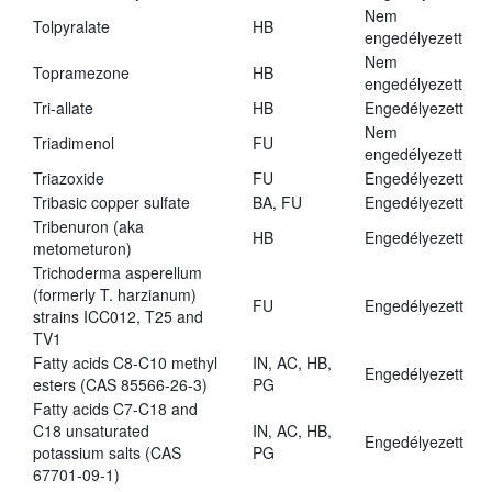
Nem
Tolpyralate
HB
engedélyezett
Nem
Topramezone
HB
engedélyezett
Tri-allate
HB
Engedélyezett
Nem
Triadimenol
FU
engedélyezett
Triazoxide
FU
Engedélyezett
Tribasic copper sulfate
BA, FU
Engedélyezett
Tribenuron (aka
HB
Engedélyezett
metometuron)
Trichoderma asperellum
(formerly T. harzianum)
FU
Engedélyezett
strains ICC012, T25 and
TV1
Fatty acids C8-C10 methyl
IN, AC, HB,
Engedélyezett
esters (CAS 85566-26-3)
PG
Fatty acids C7-C18 and
C18 unsaturated
IN, AC, HB,
Engedélyezett
potassium salts (CAS
PG
67701-09-1)