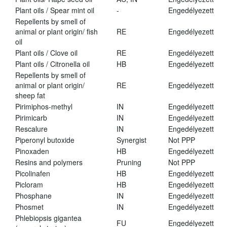
Plant oils / Spear mint oil
-
Engedélyezett
Repellents by smell of
animal or plant origin/ fish
RE
Engedélyezett
oil
Plant oils / Clove oil
RE
Engedélyezett
Plant oils / Citronella oil
HB
Engedélyezett
Repellents by smell of
animal or plant origin/
RE
Engedélyezett
sheep fat
Pirimiphos-methyl
IN
Engedélyezett
Pirimicarb
IN
Engedélyezett
Rescalure
IN
Engedélyezett
Piperonyl butoxide
Synergist
Not PPP
Pinoxaden
HB
Engedélyezett
Resins and polymers
Pruning
Not PPP
Picolinafen
HB
Engedélyezett
Picloram
HB
Engedélyezett
Phosphane
IN
Engedélyezett
Phosmet
IN
Engedélyezett
Phlebiopsis gigantea
FU
Engedélyezett