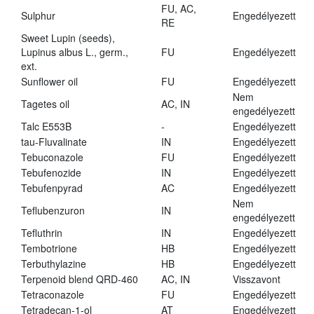
FU, AC,
Sulphur
Engedélyezett
RE
Sweet Lupin (seeds),
Lupinus albus L., germ.,
FU
Engedélyezett
ext.
Sunflower oil
FU
Engedélyezett
Nem
Tagetes oil
AC, IN
engedélyezett
Talc E553B
-
Engedélyezett
tau-Fluvalinate
IN
Engedélyezett
Tebuconazole
FU
Engedélyezett
Tebufenozide
IN
Engedélyezett
Tebufenpyrad
AC
Engedélyezett
Nem
Teflubenzuron
IN
engedélyezett
Tefluthrin
IN
Engedélyezett
Tembotrione
HB
Engedélyezett
Terbuthylazine
HB
Engedélyezett
Terpenoid blend QRD-460
AC, IN
Visszavont
Tetraconazole
FU
Engedélyezett
Tetradecan-1-ol
AT
Engedélyezett