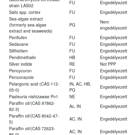
FU
Engedélyezett
strain LAS02
Salix spp. cortex
FU
Engedélyezett
Sea-algae extract
Nem
(formerly sea-algae
PG
engedélyezett
extract and seaweeds)
Penflufen
FU
Engedélyezett
Sedaxane
FU
Engedélyezett
Silthiofam
FU
Engedélyezett
Pendimethalin
HB
Engedélyezett
Silver iodide
RE
Not PPP
Pencycuron
FU
Engedélyezett
Penconazole
FU
Engedélyezett
Pelargonic acid (CAS 112-
IN, AC, HB,
Engedélyezett
05-0)
PG
Pasteuria nishizawae Pn1
NE
Engedélyezett
Paraffin oil/(CAS 97862-
Ac, IN
Engedélyezett
82-3)
Paraffin oil/(CAS 8042-47-
AC, IN
Engedélyezett
5)
Paraffin oil/(CAS 72623-
AC, IN
Engedélyezett
86-0)