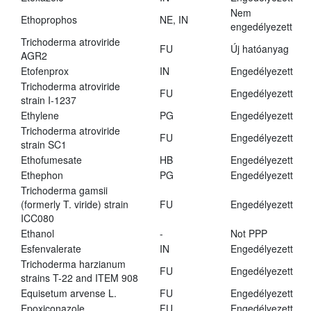
Nem
Ethoprophos
NE, IN
engedélyezett
Trichoderma atroviride
FU
Új hatóanyag
AGR2
Etofenprox
IN
Engedélyezett
Trichoderma atroviride
FU
Engedélyezett
strain I-1237
Ethylene
PG
Engedélyezett
Trichoderma atroviride
FU
Engedélyezett
strain SC1
Ethofumesate
HB
Engedélyezett
Ethephon
PG
Engedélyezett
Trichoderma gamsii
(formerly T. viride) strain
FU
Engedélyezett
ICC080
Ethanol
-
Not PPP
Esfenvalerate
IN
Engedélyezett
Trichoderma harzianum
FU
Engedélyezett
strains T-22 and ITEM 908
Equisetum arvense L.
FU
Engedélyezett
Epoxiconazole
FU
Engedélyezett