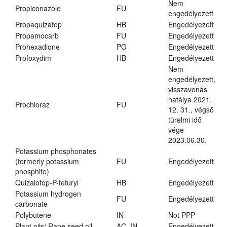
Nem
Propiconazole
FU
engedélyezett
Propaquizafop
HB
Engedélyezett
Propamocarb
FU
Engedélyezett
Prohexadione
PG
Engedélyezett
Profoxydim
HB
Engedélyezett
Nem
engedélyezett,
visszavonás
hatálya 2021.
Prochloraz
FU
12. 31., végső
türelmi idő
vége
2023.06.30.
Potassium phosphonates
(formerly potassium
FU
Engedélyezett
phosphite)
Quizalofop-P-tefuryl
HB
Engedélyezett
Potassium hydrogen
FU
Engedélyezett
carbonate
Polybutene
IN
Not PPP
Plant oils/ Rape seed oil
AC, IN
Engedélyezett