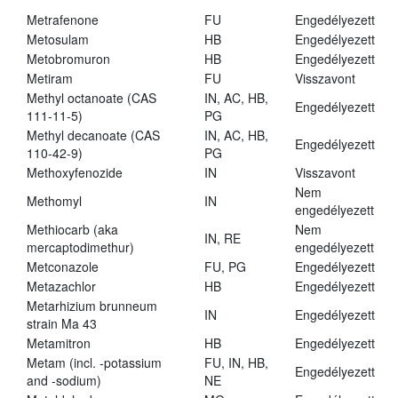
Metrafenone
FU
Engedélyezett
Metosulam
HB
Engedélyezett
Metobromuron
HB
Engedélyezett
Metiram
FU
Visszavont
Methyl octanoate (CAS
IN, AC, HB,
Engedélyezett
111-11-5)
PG
Methyl decanoate (CAS
IN, AC, HB,
Engedélyezett
110-42-9)
PG
Methoxyfenozide
IN
Visszavont
Nem
Methomyl
IN
engedélyezett
Methiocarb (aka
Nem
IN, RE
mercaptodimethur)
engedélyezett
Metconazole
FU, PG
Engedélyezett
Metazachlor
HB
Engedélyezett
Metarhizium brunneum
IN
Engedélyezett
strain Ma 43
Metamitron
HB
Engedélyezett
Metam (incl. -potassium
FU, IN, HB,
Engedélyezett
and -sodium)
NE