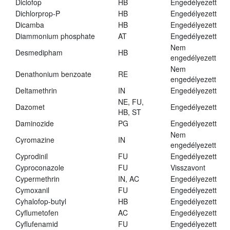
Diclofop
HB
Engedélyezett
Dichlorprop-P
HB
Engedélyezett
Dicamba
HB
Engedélyezett
Diammonium phosphate
AT
Engedélyezett
Nem
Desmedipham
HB
engedélyezett
Nem
Denathonium benzoate
RE
engedélyezett
Deltamethrin
IN
Engedélyezett
NE, FU,
Dazomet
Engedélyezett
HB, ST
Daminozide
PG
Engedélyezett
Nem
Cyromazine
IN
engedélyezett
Cyprodinil
FU
Engedélyezett
Cyproconazole
FU
Visszavont
Cypermethrin
IN, AC
Engedélyezett
Cymoxanil
FU
Engedélyezett
Cyhalofop-butyl
HB
Engedélyezett
Cyflumetofen
AC
Engedélyezett
Cyflufenamid
FU
Engedélyezett