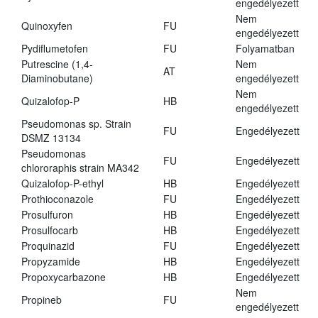
engedélyezett
Nem
Quinoxyfen
FU
engedélyezett
Pydiflumetofen
FU
Folyamatban
Putrescine (1,4-
Nem
AT
Diaminobutane)
engedélyezett
Nem
Quizalofop-P
HB
engedélyezett
Pseudomonas sp. Strain
FU
Engedélyezett
DSMZ 13134
Pseudomonas
FU
Engedélyezett
chlororaphis strain MA342
Quizalofop-P-ethyl
HB
Engedélyezett
Prothioconazole
FU
Engedélyezett
Prosulfuron
HB
Engedélyezett
Prosulfocarb
HB
Engedélyezett
Proquinazid
FU
Engedélyezett
Propyzamide
HB
Engedélyezett
Propoxycarbazone
HB
Engedélyezett
Nem
Propineb
FU
engedélyezett