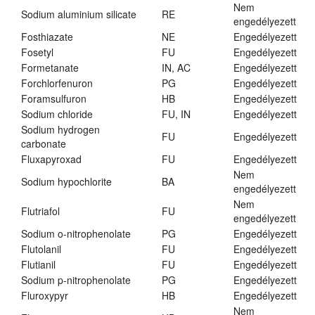
Nem
Sodium aluminium silicate
RE
engedélyezett
Fosthiazate
NE
Engedélyezett
Fosetyl
FU
Engedélyezett
Formetanate
IN, AC
Engedélyezett
Forchlorfenuron
PG
Engedélyezett
Foramsulfuron
HB
Engedélyezett
Sodium chloride
FU, IN
Engedélyezett
Sodium hydrogen
FU
Engedélyezett
carbonate
Fluxapyroxad
FU
Engedélyezett
Nem
Sodium hypochlorite
BA
engedélyezett
Nem
Flutriafol
FU
engedélyezett
Sodium o-nitrophenolate
PG
Engedélyezett
Flutolanil
FU
Engedélyezett
Flutianil
FU
Engedélyezett
Sodium p-nitrophenolate
PG
Engedélyezett
Fluroxypyr
HB
Engedélyezett
Nem