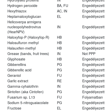
Hydrolysed proteins
IN
Engedélyezett
Hydrogen peroxide
BA, FU
Engedélyezett
Hexythiazox
AC, IN
Engedélyezett
Heptamaloxyloglucan
EL
Engedélyezett
Helicoverpa armigera
nucleopolyhedrovirus
IN
Engedélyezett
(HearNPV)
Haloxyfop-P (Haloxyfop-R)
HB
Engedélyezett
Halosulfuron methyl
HB
Engedélyezett
Halauxifen-methyl
HB
Engedélyezett
Grease (bands, fruit trees)
IN
Not PPP
Glyphosate
HB
Engedélyezett
Gibberellins
PG
Engedélyezett
Gibberellic acid
PG
Engedélyezett
Geraniol
FU
Engedélyezett
Garlic extract
RE
Engedélyezett
Gamma-cyhalothrin
IN
Engedélyezett
Sintofen (aka Cintofen)
PG
Engedélyezett
Fusarium sp. L13
FU
Folyamatban
Sodium 5-nitroguaiacolate
PG
Engedélyezett
Fructose
EL
Engedélyezett