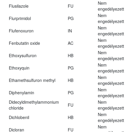
Nem
Flusilazole
FU
engedélyezett
Nem
Flurprimidol
PG
engedélyezett
Nem
Flufenoxuron
IN
engedélyezett
Nem
Fenbutatin oxide
AC
engedélyezett
Nem
Ethoxysulfuron
HB
engedélyezett
Nem
Ethoxyquin
PG
engedélyezett
Nem
Ethamethsulfuron methyl
HB
engedélyezett
Nem
Diphenylamin
PG
engedélyezett
Didecyldimethylammonium
Nem
FU
chloride
engedélyezett
Nem
Dichlobenil
HB
engedélyezett
Nem
Dicloran
FU