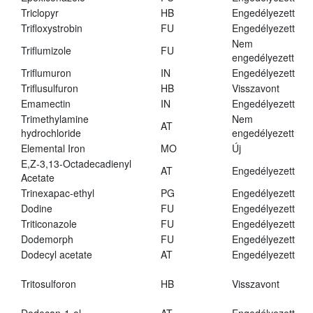
Triclopyr
HB
Engedélyezett
Trifloxystrobin
FU
Engedélyezett
Nem
Triflumizole
FU
engedélyezett
Triflumuron
IN
Engedélyezett
Triflusulfuron
HB
Visszavont
Emamectin
IN
Engedélyezett
Trimethylamine
Nem
AT
hydrochloride
engedélyezett
Elemental Iron
MO
Új
E,Z-3,13-Octadecadienyl
AT
Engedélyezett
Acetate
Trinexapac-ethyl
PG
Engedélyezett
Dodine
FU
Engedélyezett
Triticonazole
FU
Engedélyezett
Dodemorph
FU
Engedélyezett
Dodecyl acetate
AT
Engedélyezett
Tritosulforon
HB
Visszavont