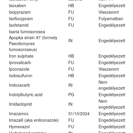
Isoxaben
HB
Engedélyezett
Isopyrazam
FU
Visszavont
Isoflucypram
FU
Folyamatban
Isofetamid
FU
Engedélyezett
Isaria fumosorosea
Apopka strain 97 (formely
IN
Engedélyezett
Paecilomyces
fumosoroseus)
Iron sulphate
HB
Engedélyezett
Iprovalicarb
FU
Engedélyezett
Ipconazole
FU
Visszavont
Iodosulfuron
HB
Engedélyezett
Nem
Indoxacarb
IN
engedélyezett
Indolylbutyric acid
PG
Engedélyezett
Nem
Imidacloprid
IN
engedélyezett
Imazamox
31/10/2024
Engedélyezett
Imazalil (aka enilconazole)
FU
Engedélyezett
Hymexazol
FU
Engedélyezett