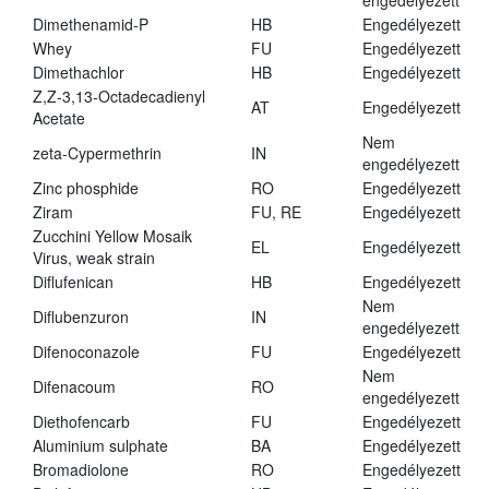
engedélyezett
Dimethenamid-P
HB
Engedélyezett
Whey
FU
Engedélyezett
Dimethachlor
HB
Engedélyezett
Z,Z-3,13-Octadecadienyl
AT
Engedélyezett
Acetate
Nem
zeta-Cypermethrin
IN
engedélyezett
Zinc phosphide
RO
Engedélyezett
Ziram
FU, RE
Engedélyezett
Zucchini Yellow Mosaik
EL
Engedélyezett
Virus, weak strain
Diflufenican
HB
Engedélyezett
Nem
Diflubenzuron
IN
engedélyezett
Difenoconazole
FU
Engedélyezett
Nem
Difenacoum
RO
engedélyezett
Diethofencarb
FU
Engedélyezett
Aluminium sulphate
BA
Engedélyezett
Bromadiolone
RO
Engedélyezett