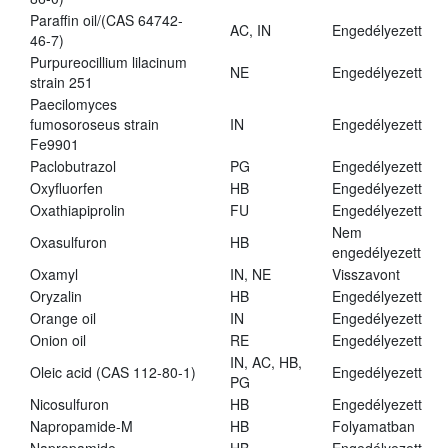
Paraffin oil/(CAS 64742-
AC, IN
Engedélyezett
46-7)
Purpureocillium lilacinum
NE
Engedélyezett
strain 251
Paecilomyces
fumosoroseus strain
IN
Engedélyezett
Fe9901
Paclobutrazol
PG
Engedélyezett
Oxyfluorfen
HB
Engedélyezett
Oxathiapiprolin
FU
Engedélyezett
Nem
Oxasulfuron
HB
engedélyezett
Oxamyl
IN, NE
Visszavont
Oryzalin
HB
Engedélyezett
Orange oil
IN
Engedélyezett
Onion oil
RE
Engedélyezett
IN, AC, HB,
Oleic acid (CAS 112-80-1)
Engedélyezett
PG
Nicosulfuron
HB
Engedélyezett
Napropamide-M
HB
Folyamatban