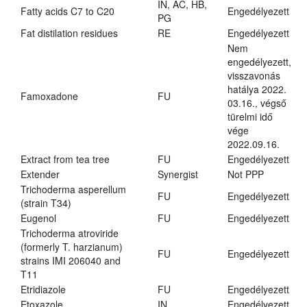
IN, AC, HB,
Fatty acids C7 to C20
Engedélyezett
PG
Fat distilation residues
RE
Engedélyezett
Nem
engedélyezett,
visszavonás
hatálya 2022.
Famoxadone
FU
03.16., végső
türelmi idő
vége
2022.09.16.
Extract from tea tree
FU
Engedélyezett
Extender
Synergist
Not PPP
Trichoderma asperellum
FU
Engedélyezett
(strain T34)
Eugenol
FU
Engedélyezett
Trichoderma atroviride
(formerly T. harzianum)
FU
Engedélyezett
strains IMI 206040 and
T11
Etridiazole
FU
Engedélyezett
Etoxazole
IN
Engedélyezett