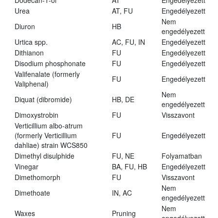
Dodecan-1-ol
AT
Engedélyezett
Urea
AT, FU
Engedélyezett
Nem
Diuron
HB
engedélyezett
Urtica spp.
AC, FU, IN
Engedélyezett
Dithianon
FU
Engedélyezett
Disodium phosphonate
FU
Engedélyezett
Valifenalate (formerly
FU
Engedélyezett
Valiphenal)
Nem
Diquat (dibromide)
HB, DE
engedélyezett
Dimoxystrobin
FU
Visszavont
Verticillium albo-atrum
(formerly Verticillium
FU
Engedélyezett
dahliae) strain WCS850
Dimethyl disulphide
FU, NE
Folyamatban
Vinegar
BA, FU, HB
Engedélyezett
Dimethomorph
FU
Visszavont
Nem
Dimethoate
IN, AC
engedélyezett
Nem
Waxes
Pruning