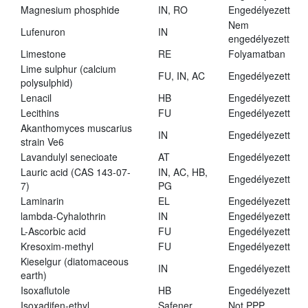
Magnesium phosphide
IN, RO
Engedélyezett
Nem
Lufenuron
IN
engedélyezett
Limestone
RE
Folyamatban
Lime sulphur (calcium
FU, IN, AC
Engedélyezett
polysulphid)
Lenacil
HB
Engedélyezett
Lecithins
FU
Engedélyezett
Akanthomyces muscarius
IN
Engedélyezett
strain Ve6
Lavandulyl senecioate
AT
Engedélyezett
Lauric acid (CAS 143-07-
IN, AC, HB,
Engedélyezett
7)
PG
Laminarin
EL
Engedélyezett
lambda-Cyhalothrin
IN
Engedélyezett
L-Ascorbic acid
FU
Engedélyezett
Kresoxim-methyl
FU
Engedélyezett
Kieselgur (diatomaceous
IN
Engedélyezett
earth)
Isoxaflutole
HB
Engedélyezett
Isoxadifen-ethyl
Safener
Not PPP