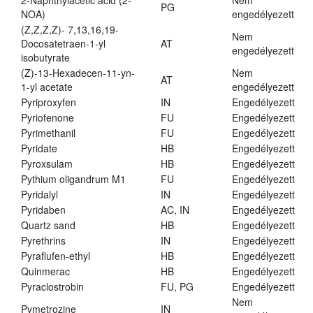
2-Naphthylacetic acid (2-
Nem
PG
NOA)
engedélyezett
(Z,Z,Z,Z)- 7,13,16,19-
Nem
Docosatetraen-1-yl
AT
engedélyezett
isobutyrate
(Z)-13-Hexadecen-11-yn-
Nem
AT
1-yl acetate
engedélyezett
Pyriproxyfen
IN
Engedélyezett
Pyriofenone
FU
Engedélyezett
Pyrimethanil
FU
Engedélyezett
Pyridate
HB
Engedélyezett
Pyroxsulam
HB
Engedélyezett
Pythium oligandrum M1
FU
Engedélyezett
Pyridalyl
IN
Engedélyezett
Pyridaben
AC, IN
Engedélyezett
Quartz sand
HB
Engedélyezett
Pyrethrins
IN
Engedélyezett
Pyraflufen-ethyl
HB
Engedélyezett
Quinmerac
HB
Engedélyezett
Pyraclostrobin
FU, PG
Engedélyezett
Nem
Pymetrozine
IN