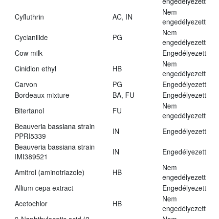
engedélyezett
Nem
Cyfluthrin
AC, IN
engedélyezett
Nem
Cyclanilide
PG
engedélyezett
Cow milk
Engedélyezett
Nem
Cinidion ethyl
HB
engedélyezett
Carvon
PG
Engedélyezett
Bordeaux mixture
BA, FU
Engedélyezett
Nem
Bitertanol
FU
engedélyezett
Beauveria bassiana strain
IN
Engedélyezett
PPRI5339
Beauveria bassiana strain
IN
Engedélyezett
IMI389521
Nem
Amitrol (aminotriazole)
HB
engedélyezett
Allium cepa extract
Engedélyezett
Nem
Acetochlor
HB
engedélyezett