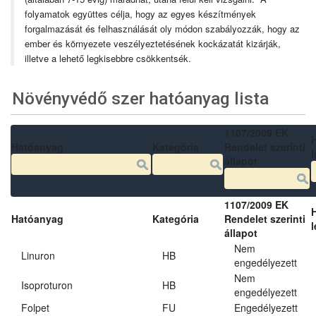
folyamatok együttes célja, hogy az egyes készítmények
forgalmazását és felhasználását oly módon szabályozzák, hogy az
ember és környezete veszélyeztetésének kockázatát kizárják,
illetve a lehető legkisebbre csökkentsék.
Növényvédő szer hatóanyag lista
1107/2009 EK
Hatóanyag
Kategória
Rendelet szerinti
l
állapot
1107/2009 EK
Hatóanyag
Kategória
Rendelet szerinti
l
állapot
Nem
Linuron
HB
engedélyezett
Nem
Isoproturon
HB
engedélyezett
Folpet
FU
Engedélyezett