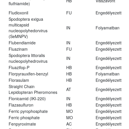
HB
Visszavont
fluthiamide)
Fludioxonil
FU
Engedélyezett
Spodoptera exigua
multicapsid
IN
Folyamatban
nucleopolyhedorvirus
(SeMNPV)
Flubendiamide
IN
Engedélyezett
Fluazinam
FU
Engedélyezett
Spodoptera littoralis
IN
Engedélyezett
nucleopolyhedrovirus
Fluazifop-P
HB
Engedélyezett
Florpyrauxifen-benzyl
HB
Folyamatban
Florasulam
HB
Engedélyezett
Straight Chain
AT
Engedélyezett
Lepidopteran Pheromones
Flonicamid (IKI-220)
IN
Engedélyezett
Flazasulfuron
HB
Engedélyezett
Ferric pyrophosphate
MO
Engedélyezett
Ferric phosphate
MO
Engedélyezett
Fenpyroximate
AC
Engedélyezett