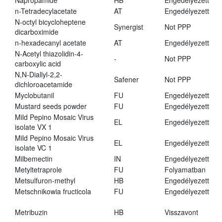
Napropamide
HB
Engedélyezett
n-Tetradecylacetate
AT
Engedélyezett
N-octyl bicycloheptene
Synergist
Not PPP
dicarboximide
n-hexadecanyl acetate
AT
Engedélyezett
N-Acetyl thiazolidin-4-
-
Not PPP
carboxylic acid
N,N-Diallyl-2,2-
Safener
Not PPP
dichloroacetamide
Myclobutanil
FU
Engedélyezett
Mustard seeds powder
FU
Engedélyezett
Mild Pepino Mosaic Virus
EL
Engedélyezett
isolate VX 1
Mild Pepino Mosaic Virus
EL
Engedélyezett
isolate VC 1
Milbemectin
IN
Engedélyezett
Metyltetraprole
FU
Folyamatban
Metsulfuron-methyl
HB
Engedélyezett
Metschnikowia fructicola
FU
Engedélyezett
Metribuzin
HB
Visszavont