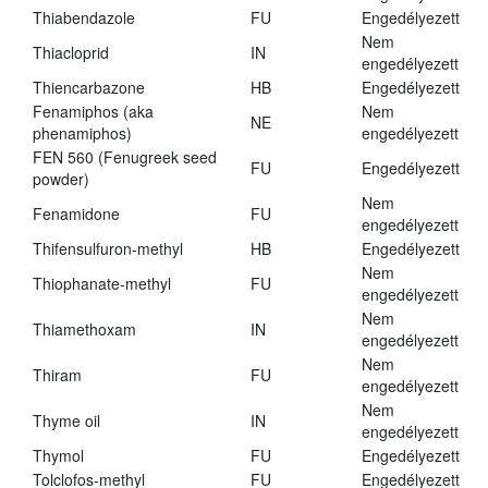
Thiabendazole
FU
Engedélyezett
Nem
Thiacloprid
IN
engedélyezett
Thiencarbazone
HB
Engedélyezett
Fenamiphos (aka
Nem
NE
phenamiphos)
engedélyezett
FEN 560 (Fenugreek seed
FU
Engedélyezett
powder)
Nem
Fenamidone
FU
engedélyezett
Thifensulfuron-methyl
HB
Engedélyezett
Nem
Thiophanate-methyl
FU
engedélyezett
Nem
Thiamethoxam
IN
engedélyezett
Nem
Thiram
FU
engedélyezett
Nem
Thyme oil
IN
engedélyezett
Thymol
FU
Engedélyezett
Tolclofos-methyl
FU
Engedélyezett