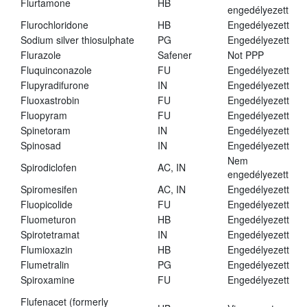
Flurtamone
HB
engedélyezett
Flurochloridone
HB
Engedélyezett
Sodium silver thiosulphate
PG
Engedélyezett
Flurazole
Safener
Not PPP
Fluquinconazole
FU
Engedélyezett
Flupyradifurone
IN
Engedélyezett
Fluoxastrobin
FU
Engedélyezett
Fluopyram
FU
Engedélyezett
Spinetoram
IN
Engedélyezett
Spinosad
IN
Engedélyezett
Nem
Spirodiclofen
AC, IN
engedélyezett
Spiromesifen
AC, IN
Engedélyezett
Fluopicolide
FU
Engedélyezett
Fluometuron
HB
Engedélyezett
Spirotetramat
IN
Engedélyezett
Flumioxazin
HB
Engedélyezett
Flumetralin
PG
Engedélyezett
Spiroxamine
FU
Engedélyezett
Flufenacet (formerly