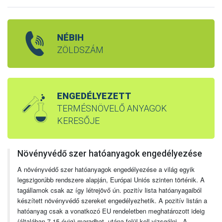
NÉBIH
ZÖLDSZÁM
ENGEDÉLYEZETT
TERMÉSNÖVELŐ ANYAGOK
KERESŐJE
Növényvédő szer hatóanyagok engedélyezése
A növényvédő szer hatóanyagok engedélyezése a világ egyik
legszigorúbb rendszere alapján, Európai Uniós szinten történik. A
tagállamok csak az így létrejövő ún. pozitív lista hatóanyagaiból
készített növényvédő szereket engedélyezhetik. A pozitív listán a
hatóanyag csak a vonatkozó EU rendeletben meghatározott ideig
(általában 7-15 évig) maradhat, utána felül kell vizsgálni. A