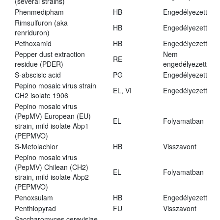
(several strains)
Phenmedipham
HB
Engedélyezett
Rimsulfuron (aka
HB
Engedélyezett
renriduron)
Pethoxamid
HB
Engedélyezett
Pepper dust extraction
Nem
RE
residue (PDER)
engedélyezett
S-abscisic acid
PG
Engedélyezett
Pepino mosaic virus strain
EL, VI
Engedélyezett
CH2 isolate 1906
Pepino mosaic virus
(PepMV) European (EU)
EL
Folyamatban
strain, mild isolate Abp1
(PEPMVO)
S-Metolachlor
HB
Visszavont
Pepino mosaic virus
(PepMV) Chilean (CH2)
EL
Folyamatban
strain, mild isolate Abp2
(PEPMVO)
Penoxsulam
HB
Engedélyezett
Penthiopyrad
FU
Visszavont
Saccharomyces cerevisiae