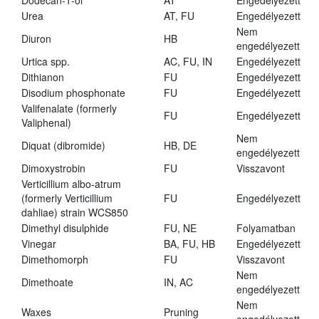
Dodecan-1-ol
AT
Engedélyezett
Urea
AT, FU
Engedélyezett
Nem
Diuron
HB
engedélyezett
Urtica spp.
AC, FU, IN
Engedélyezett
Dithianon
FU
Engedélyezett
Disodium phosphonate
FU
Engedélyezett
Valifenalate (formerly
FU
Engedélyezett
Valiphenal)
Nem
Diquat (dibromide)
HB, DE
engedélyezett
Dimoxystrobin
FU
Visszavont
Verticillium albo-atrum
(formerly Verticillium
FU
Engedélyezett
dahliae) strain WCS850
Dimethyl disulphide
FU, NE
Folyamatban
Vinegar
BA, FU, HB
Engedélyezett
Dimethomorph
FU
Visszavont
Nem
Dimethoate
IN, AC
engedélyezett
Nem
Waxes
Pruning