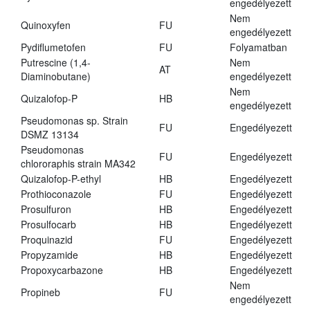
engedélyezett
Nem
Quinoxyfen
FU
engedélyezett
Pydiflumetofen
FU
Folyamatban
Putrescine (1,4-
Nem
AT
Diaminobutane)
engedélyezett
Nem
Quizalofop-P
HB
engedélyezett
Pseudomonas sp. Strain
FU
Engedélyezett
DSMZ 13134
Pseudomonas
FU
Engedélyezett
chlororaphis strain MA342
Quizalofop-P-ethyl
HB
Engedélyezett
Prothioconazole
FU
Engedélyezett
Prosulfuron
HB
Engedélyezett
Prosulfocarb
HB
Engedélyezett
Proquinazid
FU
Engedélyezett
Propyzamide
HB
Engedélyezett
Propoxycarbazone
HB
Engedélyezett
Nem
Propineb
FU
engedélyezett