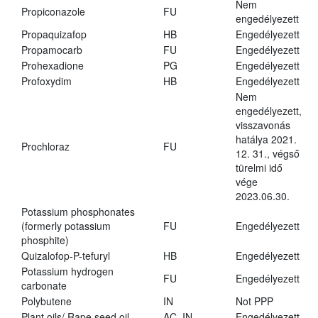
Nem
Propiconazole
FU
engedélyezett
Propaquizafop
HB
Engedélyezett
Propamocarb
FU
Engedélyezett
Prohexadione
PG
Engedélyezett
Profoxydim
HB
Engedélyezett
Nem
engedélyezett,
visszavonás
hatálya 2021.
Prochloraz
FU
12. 31., végső
türelmi idő
vége
2023.06.30.
Potassium phosphonates
(formerly potassium
FU
Engedélyezett
phosphite)
Quizalofop-P-tefuryl
HB
Engedélyezett
Potassium hydrogen
FU
Engedélyezett
carbonate
Polybutene
IN
Not PPP
Plant oils/ Rape seed oil
AC, IN
Engedélyezett