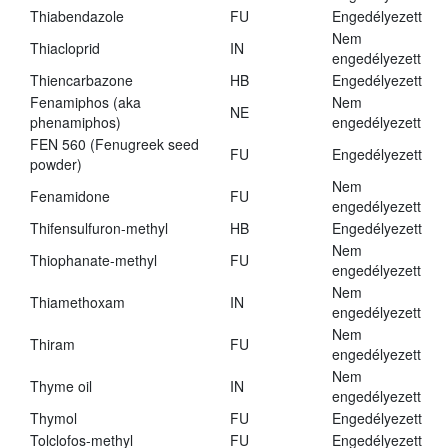
Thiabendazole
FU
Engedélyezett
Nem
Thiacloprid
IN
engedélyezett
Thiencarbazone
HB
Engedélyezett
Fenamiphos (aka
Nem
NE
phenamiphos)
engedélyezett
FEN 560 (Fenugreek seed
FU
Engedélyezett
powder)
Nem
Fenamidone
FU
engedélyezett
Thifensulfuron-methyl
HB
Engedélyezett
Nem
Thiophanate-methyl
FU
engedélyezett
Nem
Thiamethoxam
IN
engedélyezett
Nem
Thiram
FU
engedélyezett
Nem
Thyme oil
IN
engedélyezett
Thymol
FU
Engedélyezett
Tolclofos-methyl
FU
Engedélyezett