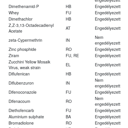
engedélyezett
Dimethenamid-P
HB
Engedélyezett
Whey
FU
Engedélyezett
Dimethachlor
HB
Engedélyezett
Z,Z-3,13-Octadecadienyl
AT
Engedélyezett
Acetate
Nem
zeta-Cypermethrin
IN
engedélyezett
Zinc phosphide
RO
Engedélyezett
Ziram
FU, RE
Engedélyezett
Zucchini Yellow Mosaik
EL
Engedélyezett
Virus, weak strain
Diflufenican
HB
Engedélyezett
Nem
Diflubenzuron
IN
engedélyezett
Difenoconazole
FU
Engedélyezett
Nem
Difenacoum
RO
engedélyezett
Diethofencarb
FU
Engedélyezett
Aluminium sulphate
BA
Engedélyezett
Bromadiolone
RO
Engedélyezett