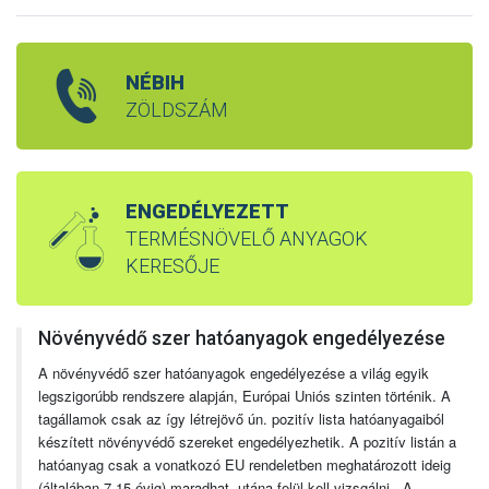
NÉBIH
ZÖLDSZÁM
ENGEDÉLYEZETT
TERMÉSNÖVELŐ ANYAGOK
KERESŐJE
Növényvédő szer hatóanyagok engedélyezése
A növényvédő szer hatóanyagok engedélyezése a világ egyik
legszigorúbb rendszere alapján, Európai Uniós szinten történik. A
tagállamok csak az így létrejövő ún. pozitív lista hatóanyagaiból
készített növényvédő szereket engedélyezhetik. A pozitív listán a
hatóanyag csak a vonatkozó EU rendeletben meghatározott ideig
(általában 7-15 évig) maradhat, utána felül kell vizsgálni. A