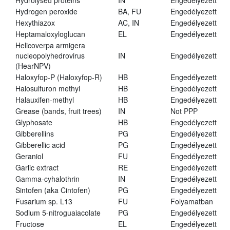
Hydrolysed proteins
IN
Engedélyezett
Hydrogen peroxide
BA, FU
Engedélyezett
Hexythiazox
AC, IN
Engedélyezett
Heptamaloxyloglucan
EL
Engedélyezett
Helicoverpa armigera
nucleopolyhedrovirus
IN
Engedélyezett
(HearNPV)
Haloxyfop-P (Haloxyfop-R)
HB
Engedélyezett
Halosulfuron methyl
HB
Engedélyezett
Halauxifen-methyl
HB
Engedélyezett
Grease (bands, fruit trees)
IN
Not PPP
Glyphosate
HB
Engedélyezett
Gibberellins
PG
Engedélyezett
Gibberellic acid
PG
Engedélyezett
Geraniol
FU
Engedélyezett
Garlic extract
RE
Engedélyezett
Gamma-cyhalothrin
IN
Engedélyezett
Sintofen (aka Cintofen)
PG
Engedélyezett
Fusarium sp. L13
FU
Folyamatban
Sodium 5-nitroguaiacolate
PG
Engedélyezett
Fructose
EL
Engedélyezett