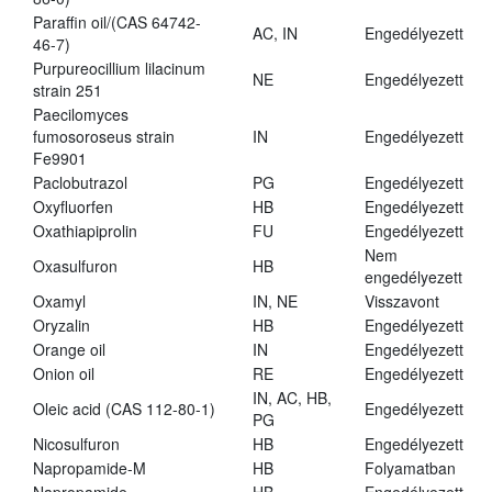
Paraffin oil/(CAS 64742-
AC, IN
Engedélyezett
46-7)
Purpureocillium lilacinum
NE
Engedélyezett
strain 251
Paecilomyces
fumosoroseus strain
IN
Engedélyezett
Fe9901
Paclobutrazol
PG
Engedélyezett
Oxyfluorfen
HB
Engedélyezett
Oxathiapiprolin
FU
Engedélyezett
Nem
Oxasulfuron
HB
engedélyezett
Oxamyl
IN, NE
Visszavont
Oryzalin
HB
Engedélyezett
Orange oil
IN
Engedélyezett
Onion oil
RE
Engedélyezett
IN, AC, HB,
Oleic acid (CAS 112-80-1)
Engedélyezett
PG
Nicosulfuron
HB
Engedélyezett
Napropamide-M
HB
Folyamatban