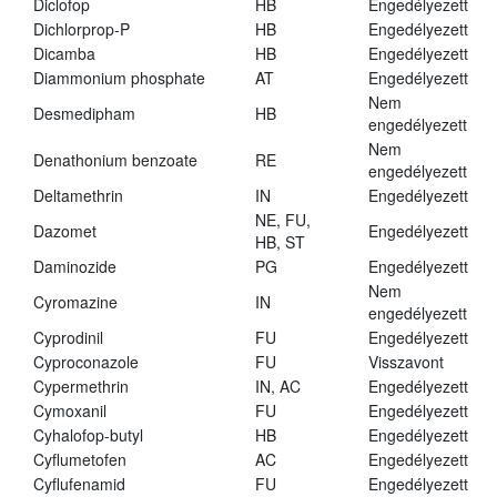
Diclofop
HB
Engedélyezett
Dichlorprop-P
HB
Engedélyezett
Dicamba
HB
Engedélyezett
Diammonium phosphate
AT
Engedélyezett
Nem
Desmedipham
HB
engedélyezett
Nem
Denathonium benzoate
RE
engedélyezett
Deltamethrin
IN
Engedélyezett
NE, FU,
Dazomet
Engedélyezett
HB, ST
Daminozide
PG
Engedélyezett
Nem
Cyromazine
IN
engedélyezett
Cyprodinil
FU
Engedélyezett
Cyproconazole
FU
Visszavont
Cypermethrin
IN, AC
Engedélyezett
Cymoxanil
FU
Engedélyezett
Cyhalofop-butyl
HB
Engedélyezett
Cyflumetofen
AC
Engedélyezett
Cyflufenamid
FU
Engedélyezett