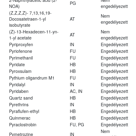
2-Naphthylacetic acid (2-
Nem
PG
NOA)
engedélyezett
(Z,Z,Z,Z)- 7,13,16,19-
Nem
Docosatetraen-1-yl
AT
engedélyezett
isobutyrate
(Z)-13-Hexadecen-11-yn-
Nem
AT
1-yl acetate
engedélyezett
Pyriproxyfen
IN
Engedélyezett
Pyriofenone
FU
Engedélyezett
Pyrimethanil
FU
Engedélyezett
Pyridate
HB
Engedélyezett
Pyroxsulam
HB
Engedélyezett
Pythium oligandrum M1
FU
Engedélyezett
Pyridalyl
IN
Engedélyezett
Pyridaben
AC, IN
Engedélyezett
Quartz sand
HB
Engedélyezett
Pyrethrins
IN
Engedélyezett
Pyraflufen-ethyl
HB
Engedélyezett
Quinmerac
HB
Engedélyezett
Pyraclostrobin
FU, PG
Engedélyezett
Nem
Pymetrozine
IN