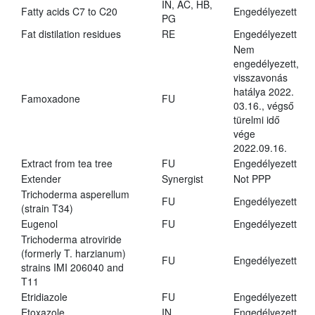
IN, AC, HB,
Fatty acids C7 to C20
Engedélyezett
PG
Fat distilation residues
RE
Engedélyezett
Nem
engedélyezett,
visszavonás
hatálya 2022.
Famoxadone
FU
03.16., végső
türelmi idő
vége
2022.09.16.
Extract from tea tree
FU
Engedélyezett
Extender
Synergist
Not PPP
Trichoderma asperellum
FU
Engedélyezett
(strain T34)
Eugenol
FU
Engedélyezett
Trichoderma atroviride
(formerly T. harzianum)
FU
Engedélyezett
strains IMI 206040 and
T11
Etridiazole
FU
Engedélyezett
Etoxazole
IN
Engedélyezett