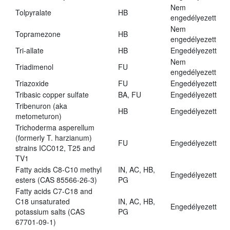
Nem
Tolpyralate
HB
engedélyezett
Nem
Topramezone
HB
engedélyezett
Tri-allate
HB
Engedélyezett
Nem
Triadimenol
FU
engedélyezett
Triazoxide
FU
Engedélyezett
Tribasic copper sulfate
BA, FU
Engedélyezett
Tribenuron (aka
HB
Engedélyezett
metometuron)
Trichoderma asperellum
(formerly T. harzianum)
FU
Engedélyezett
strains ICC012, T25 and
TV1
Fatty acids C8-C10 methyl
IN, AC, HB,
Engedélyezett
esters (CAS 85566-26-3)
PG
Fatty acids C7-C18 and
C18 unsaturated
IN, AC, HB,
Engedélyezett
potassium salts (CAS
PG
67701-09-1)