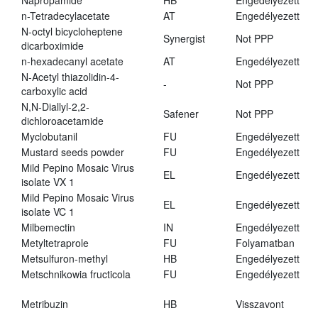
Napropamide
HB
Engedélyezett
n-Tetradecylacetate
AT
Engedélyezett
N-octyl bicycloheptene
Synergist
Not PPP
dicarboximide
n-hexadecanyl acetate
AT
Engedélyezett
N-Acetyl thiazolidin-4-
-
Not PPP
carboxylic acid
N,N-Diallyl-2,2-
Safener
Not PPP
dichloroacetamide
Myclobutanil
FU
Engedélyezett
Mustard seeds powder
FU
Engedélyezett
Mild Pepino Mosaic Virus
EL
Engedélyezett
isolate VX 1
Mild Pepino Mosaic Virus
EL
Engedélyezett
isolate VC 1
Milbemectin
IN
Engedélyezett
Metyltetraprole
FU
Folyamatban
Metsulfuron-methyl
HB
Engedélyezett
Metschnikowia fructicola
FU
Engedélyezett
Metribuzin
HB
Visszavont