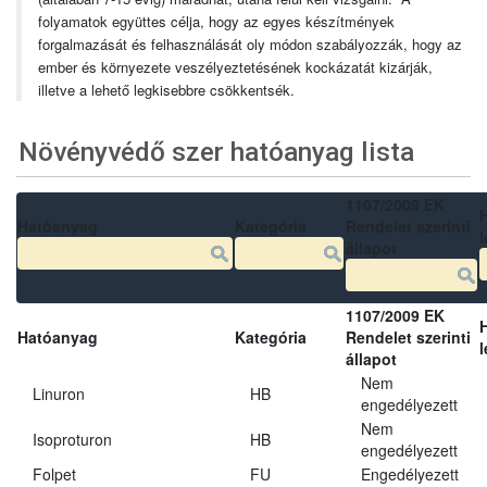
folyamatok együttes célja, hogy az egyes készítmények
forgalmazását és felhasználását oly módon szabályozzák, hogy az
ember és környezete veszélyeztetésének kockázatát kizárják,
illetve a lehető legkisebbre csökkentsék.
Növényvédő szer hatóanyag lista
1107/2009 EK
Hatóanyag
Kategória
Rendelet szerinti
l
állapot
1107/2009 EK
Hatóanyag
Kategória
Rendelet szerinti
l
állapot
Nem
Linuron
HB
engedélyezett
Nem
Isoproturon
HB
engedélyezett
Folpet
FU
Engedélyezett