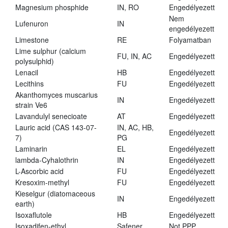
Magnesium phosphide
IN, RO
Engedélyezett
Nem
Lufenuron
IN
engedélyezett
Limestone
RE
Folyamatban
Lime sulphur (calcium
FU, IN, AC
Engedélyezett
polysulphid)
Lenacil
HB
Engedélyezett
Lecithins
FU
Engedélyezett
Akanthomyces muscarius
IN
Engedélyezett
strain Ve6
Lavandulyl senecioate
AT
Engedélyezett
Lauric acid (CAS 143-07-
IN, AC, HB,
Engedélyezett
7)
PG
Laminarin
EL
Engedélyezett
lambda-Cyhalothrin
IN
Engedélyezett
L-Ascorbic acid
FU
Engedélyezett
Kresoxim-methyl
FU
Engedélyezett
Kieselgur (diatomaceous
IN
Engedélyezett
earth)
Isoxaflutole
HB
Engedélyezett
Isoxadifen-ethyl
Safener
Not PPP