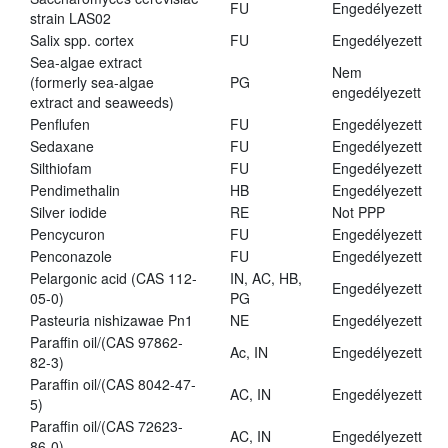
FU
Engedélyezett
strain LAS02
Salix spp. cortex
FU
Engedélyezett
Sea-algae extract
Nem
(formerly sea-algae
PG
engedélyezett
extract and seaweeds)
Penflufen
FU
Engedélyezett
Sedaxane
FU
Engedélyezett
Silthiofam
FU
Engedélyezett
Pendimethalin
HB
Engedélyezett
Silver iodide
RE
Not PPP
Pencycuron
FU
Engedélyezett
Penconazole
FU
Engedélyezett
Pelargonic acid (CAS 112-
IN, AC, HB,
Engedélyezett
05-0)
PG
Pasteuria nishizawae Pn1
NE
Engedélyezett
Paraffin oil/(CAS 97862-
Ac, IN
Engedélyezett
82-3)
Paraffin oil/(CAS 8042-47-
AC, IN
Engedélyezett
5)
Paraffin oil/(CAS 72623-
AC, IN
Engedélyezett
86-0)