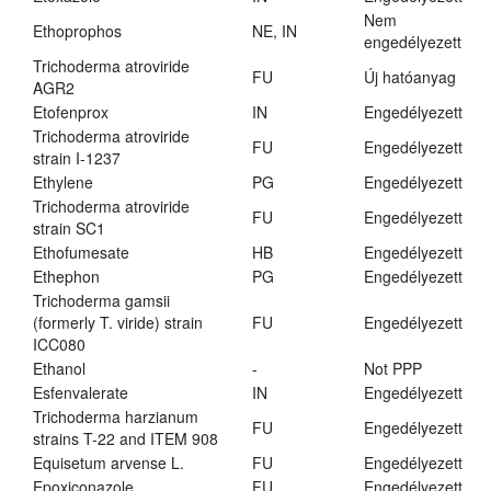
Nem
Ethoprophos
NE, IN
engedélyezett
Trichoderma atroviride
FU
Új hatóanyag
AGR2
Etofenprox
IN
Engedélyezett
Trichoderma atroviride
FU
Engedélyezett
strain I-1237
Ethylene
PG
Engedélyezett
Trichoderma atroviride
FU
Engedélyezett
strain SC1
Ethofumesate
HB
Engedélyezett
Ethephon
PG
Engedélyezett
Trichoderma gamsii
(formerly T. viride) strain
FU
Engedélyezett
ICC080
Ethanol
-
Not PPP
Esfenvalerate
IN
Engedélyezett
Trichoderma harzianum
FU
Engedélyezett
strains T-22 and ITEM 908
Equisetum arvense L.
FU
Engedélyezett
Epoxiconazole
FU
Engedélyezett