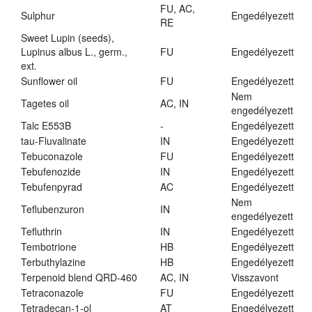
FU, AC,
Sulphur
Engedélyezett
RE
Sweet Lupin (seeds),
Lupinus albus L., germ.,
FU
Engedélyezett
ext.
Sunflower oil
FU
Engedélyezett
Nem
Tagetes oil
AC, IN
engedélyezett
Talc E553B
-
Engedélyezett
tau-Fluvalinate
IN
Engedélyezett
Tebuconazole
FU
Engedélyezett
Tebufenozide
IN
Engedélyezett
Tebufenpyrad
AC
Engedélyezett
Nem
Teflubenzuron
IN
engedélyezett
Tefluthrin
IN
Engedélyezett
Tembotrione
HB
Engedélyezett
Terbuthylazine
HB
Engedélyezett
Terpenoid blend QRD-460
AC, IN
Visszavont
Tetraconazole
FU
Engedélyezett
Tetradecan-1-ol
AT
Engedélyezett