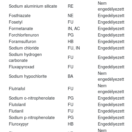
Nem
Sodium aluminium silicate
RE
engedélyezett
Fosthiazate
NE
Engedélyezett
Fosetyl
FU
Engedélyezett
Formetanate
IN, AC
Engedélyezett
Forchlorfenuron
PG
Engedélyezett
Foramsulfuron
HB
Engedélyezett
Sodium chloride
FU, IN
Engedélyezett
Sodium hydrogen
FU
Engedélyezett
carbonate
Fluxapyroxad
FU
Engedélyezett
Nem
Sodium hypochlorite
BA
engedélyezett
Nem
Flutriafol
FU
engedélyezett
Sodium o-nitrophenolate
PG
Engedélyezett
Flutolanil
FU
Engedélyezett
Flutianil
FU
Engedélyezett
Sodium p-nitrophenolate
PG
Engedélyezett
Fluroxypyr
HB
Engedélyezett
Nem