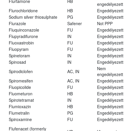
Flurtamone
HB
engedélyezett
Flurochloridone
HB
Engedélyezett
Sodium silver thiosulphate
PG
Engedélyezett
Flurazole
Safener
Not PPP
Fluquinconazole
FU
Engedélyezett
Flupyradifurone
IN
Engedélyezett
Fluoxastrobin
FU
Engedélyezett
Fluopyram
FU
Engedélyezett
Spinetoram
IN
Engedélyezett
Spinosad
IN
Engedélyezett
Nem
Spirodiclofen
AC, IN
engedélyezett
Spiromesifen
AC, IN
Engedélyezett
Fluopicolide
FU
Engedélyezett
Fluometuron
HB
Engedélyezett
Spirotetramat
IN
Engedélyezett
Flumioxazin
HB
Engedélyezett
Flumetralin
PG
Engedélyezett
Spiroxamine
FU
Engedélyezett
Flufenacet (formerly