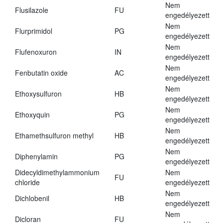
Nem
Flusilazole
FU
engedélyezett
Nem
Flurprimidol
PG
engedélyezett
Nem
Flufenoxuron
IN
engedélyezett
Nem
Fenbutatin oxide
AC
engedélyezett
Nem
Ethoxysulfuron
HB
engedélyezett
Nem
Ethoxyquin
PG
engedélyezett
Nem
Ethamethsulfuron methyl
HB
engedélyezett
Nem
Diphenylamin
PG
engedélyezett
Didecyldimethylammonium
Nem
FU
chloride
engedélyezett
Nem
Dichlobenil
HB
engedélyezett
Nem
Dicloran
FU