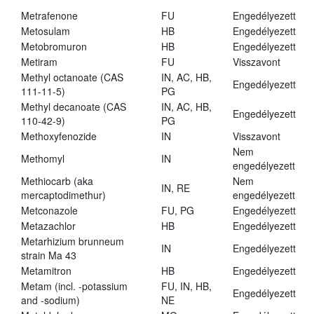
Metrafenone
FU
Engedélyezett
Metosulam
HB
Engedélyezett
Metobromuron
HB
Engedélyezett
Metiram
FU
Visszavont
Methyl octanoate (CAS
IN, AC, HB,
Engedélyezett
111-11-5)
PG
Methyl decanoate (CAS
IN, AC, HB,
Engedélyezett
110-42-9)
PG
Methoxyfenozide
IN
Visszavont
Nem
Methomyl
IN
engedélyezett
Methiocarb (aka
Nem
IN, RE
mercaptodimethur)
engedélyezett
Metconazole
FU, PG
Engedélyezett
Metazachlor
HB
Engedélyezett
Metarhizium brunneum
IN
Engedélyezett
strain Ma 43
Metamitron
HB
Engedélyezett
Metam (incl. -potassium
FU, IN, HB,
Engedélyezett
and -sodium)
NE