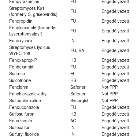
Fenpyrazamine
FU
Engedélyezett
Streptomyces K61
FU
Engedélyezett
(formerly S. griseoviridis)
Fenpropidin
FU
Engedélyezett
Fenpicoxamid (formerly:
FU
Engedélyezett
Lyserphenvalpyr)
Fenoxycarb
IN
Engedélyezett
Streptomyces lydicus
FU, BA
Engedélyezett
WYEC 108
Fenoxaprop-P
HB
Engedélyezett
Fenhexamid
FU
Engedélyezett
Sucrose
EL
Engedélyezett
Sulcotrione
HB
Engedélyezett
Fenclorim
Safener
Not PPP
Fenchlorazole-ethyl
Safener
Not PPP
Sulfaquinoxaline
Synergist
Not PPP
Fenbuconazole
FU
Engedélyezett
Sulfosulfuron
HB
Engedélyezett
Fenazaquin
AC
Engedélyezett
Sulfoxaflor
IN
Engedélyezett
Sulfuryl fluoride
IN
Engedélyezett