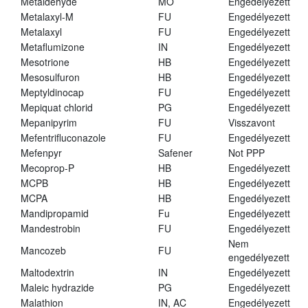
Metaldehyde
MO
Engedélyezett
Metalaxyl-M
FU
Engedélyezett
Metalaxyl
FU
Engedélyezett
Metaflumizone
IN
Engedélyezett
Mesotrione
HB
Engedélyezett
Mesosulfuron
HB
Engedélyezett
Meptyldinocap
FU
Engedélyezett
Mepiquat chlorid
PG
Engedélyezett
Mepanipyrim
FU
Visszavont
Mefentrifluconazole
FU
Engedélyezett
Mefenpyr
Safener
Not PPP
Mecoprop-P
HB
Engedélyezett
MCPB
HB
Engedélyezett
MCPA
HB
Engedélyezett
Mandipropamid
Fu
Engedélyezett
Mandestrobin
FU
Engedélyezett
Nem
Mancozeb
FU
engedélyezett
Maltodextrin
IN
Engedélyezett
Maleic hydrazide
PG
Engedélyezett
Malathion
IN, AC
Engedélyezett