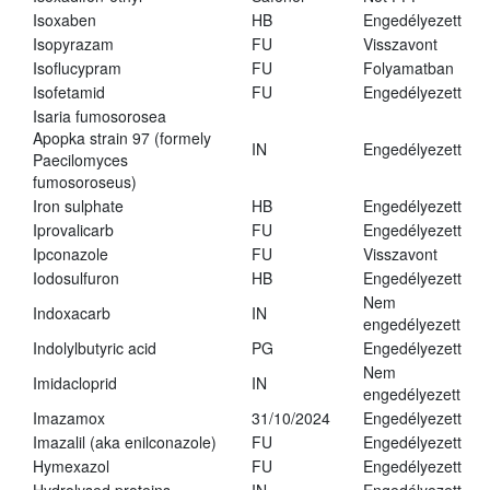
Isoxaben
HB
Engedélyezett
Isopyrazam
FU
Visszavont
Isoflucypram
FU
Folyamatban
Isofetamid
FU
Engedélyezett
Isaria fumosorosea
Apopka strain 97 (formely
IN
Engedélyezett
Paecilomyces
fumosoroseus)
Iron sulphate
HB
Engedélyezett
Iprovalicarb
FU
Engedélyezett
Ipconazole
FU
Visszavont
Iodosulfuron
HB
Engedélyezett
Nem
Indoxacarb
IN
engedélyezett
Indolylbutyric acid
PG
Engedélyezett
Nem
Imidacloprid
IN
engedélyezett
Imazamox
31/10/2024
Engedélyezett
Imazalil (aka enilconazole)
FU
Engedélyezett
Hymexazol
FU
Engedélyezett