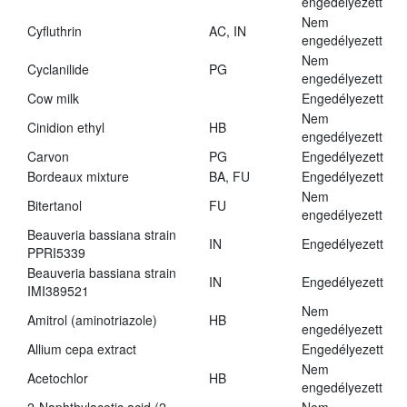
engedélyezett
Nem
Cyfluthrin
AC, IN
engedélyezett
Nem
Cyclanilide
PG
engedélyezett
Cow milk
Engedélyezett
Nem
Cinidion ethyl
HB
engedélyezett
Carvon
PG
Engedélyezett
Bordeaux mixture
BA, FU
Engedélyezett
Nem
Bitertanol
FU
engedélyezett
Beauveria bassiana strain
IN
Engedélyezett
PPRI5339
Beauveria bassiana strain
IN
Engedélyezett
IMI389521
Nem
Amitrol (aminotriazole)
HB
engedélyezett
Allium cepa extract
Engedélyezett
Nem
Acetochlor
HB
engedélyezett