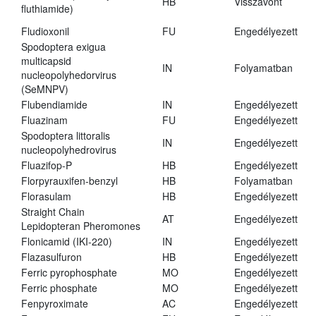
HB
Visszavont
fluthiamide)
Fludioxonil
FU
Engedélyezett
Spodoptera exigua
multicapsid
IN
Folyamatban
nucleopolyhedorvirus
(SeMNPV)
Flubendiamide
IN
Engedélyezett
Fluazinam
FU
Engedélyezett
Spodoptera littoralis
IN
Engedélyezett
nucleopolyhedrovirus
Fluazifop-P
HB
Engedélyezett
Florpyrauxifen-benzyl
HB
Folyamatban
Florasulam
HB
Engedélyezett
Straight Chain
AT
Engedélyezett
Lepidopteran Pheromones
Flonicamid (IKI-220)
IN
Engedélyezett
Flazasulfuron
HB
Engedélyezett
Ferric pyrophosphate
MO
Engedélyezett
Ferric phosphate
MO
Engedélyezett
Fenpyroximate
AC
Engedélyezett