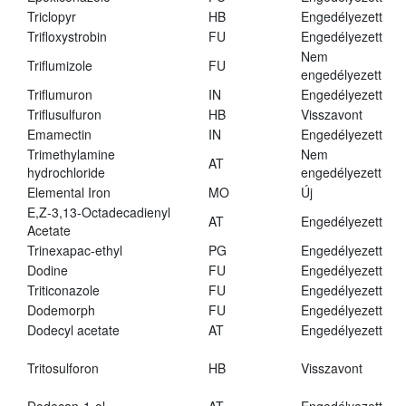
Triclopyr
HB
Engedélyezett
Trifloxystrobin
FU
Engedélyezett
Nem
Triflumizole
FU
engedélyezett
Triflumuron
IN
Engedélyezett
Triflusulfuron
HB
Visszavont
Emamectin
IN
Engedélyezett
Trimethylamine
Nem
AT
hydrochloride
engedélyezett
Elemental Iron
MO
Új
E,Z-3,13-Octadecadienyl
AT
Engedélyezett
Acetate
Trinexapac-ethyl
PG
Engedélyezett
Dodine
FU
Engedélyezett
Triticonazole
FU
Engedélyezett
Dodemorph
FU
Engedélyezett
Dodecyl acetate
AT
Engedélyezett
Tritosulforon
HB
Visszavont