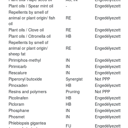
Plant oils / Spear mint oil
-
Engedélyezett
Repellents by smell of
animal or plant origin/ fish
RE
Engedélyezett
oil
Plant oils / Clove oil
RE
Engedélyezett
Plant oils / Citronella oil
HB
Engedélyezett
Repellents by smell of
animal or plant origin/
RE
Engedélyezett
sheep fat
Pirimiphos-methyl
IN
Engedélyezett
Pirimicarb
IN
Engedélyezett
Rescalure
IN
Engedélyezett
Piperonyl butoxide
Synergist
Not PPP
Pinoxaden
HB
Engedélyezett
Resins and polymers
Pruning
Not PPP
Picolinafen
HB
Engedélyezett
Picloram
HB
Engedélyezett
Phosphane
IN
Engedélyezett
Phosmet
IN
Engedélyezett
Phlebiopsis gigantea
FU
Engedélyezett