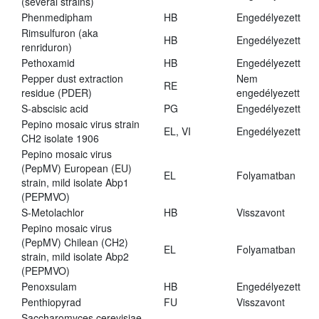
(several strains)
Phenmedipham
HB
Engedélyezett
Rimsulfuron (aka
HB
Engedélyezett
renriduron)
Pethoxamid
HB
Engedélyezett
Pepper dust extraction
Nem
RE
residue (PDER)
engedélyezett
S-abscisic acid
PG
Engedélyezett
Pepino mosaic virus strain
EL, VI
Engedélyezett
CH2 isolate 1906
Pepino mosaic virus
(PepMV) European (EU)
EL
Folyamatban
strain, mild isolate Abp1
(PEPMVO)
S-Metolachlor
HB
Visszavont
Pepino mosaic virus
(PepMV) Chilean (CH2)
EL
Folyamatban
strain, mild isolate Abp2
(PEPMVO)
Penoxsulam
HB
Engedélyezett
Penthiopyrad
FU
Visszavont
Saccharomyces cerevisiae