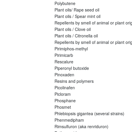
Polybutene
Plant oils/ Rape seed oil
Plant oils / Spear mint oil
Repellents by smell of animal or plant origi
Plant oils / Clove oil
Plant oils / Citronella oil
Repellents by smell of animal or plant orig
Pirimiphos-methyl
Pirimicarb
Rescalure
Piperonyl butoxide
Pinoxaden
Resins and polymers
Picolinafen
Picloram
Phosphane
Phosmet
Phlebiopsis gigantea (several strains)
Phenmedipham
Rimsulfuron (aka renriduron)