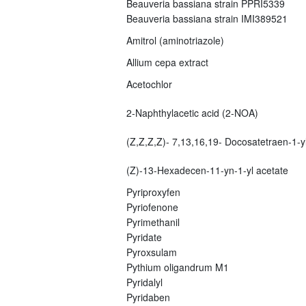
Beauveria bassiana strain PPRI5339
Beauveria bassiana strain IMI389521
Amitrol (aminotriazole)
Allium cepa extract
Acetochlor
2-Naphthylacetic acid (2-NOA)
(Z,Z,Z,Z)- 7,13,16,19- Docosatetraen-1-yl
(Z)-13-Hexadecen-11-yn-1-yl acetate
Pyriproxyfen
Pyriofenone
Pyrimethanil
Pyridate
Pyroxsulam
Pythium oligandrum M1
Pyridalyl
Pyridaben