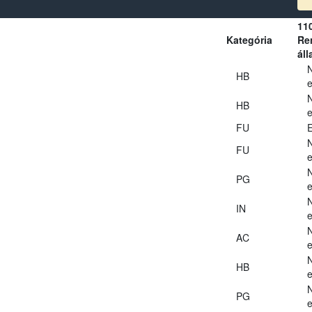
11
Kategória
Ren
áll
HB
e
HB
e
FU
E
FU
e
PG
e
IN
e
AC
e
HB
e
PG
e