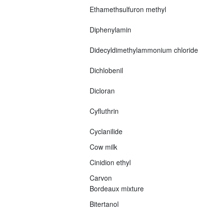
Ethamethsulfuron methyl
Diphenylamin
Didecyldimethylammonium chloride
Dichlobenil
Dicloran
Cyfluthrin
Cyclanilide
Cow milk
Cinidion ethyl
Carvon
Bordeaux mixture
Bitertanol