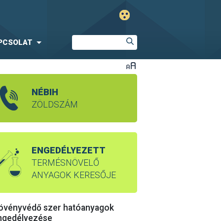
PCSOLAT
NÉBIH
ZÖLDSZÁM
ENGEDÉLYEZETT
TERMÉSNÖVELŐ
ANYAGOK KERESŐJE
övényvédő szer hatóanyagok
ngedélyezése