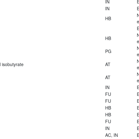
IN
E
IN
E
HB
e
E
HB
e
PG
e
 isobutyrate
AT
e
AT
e
IN
E
FU
E
FU
E
HB
E
HB
E
FU
E
IN
E
AC, IN
E