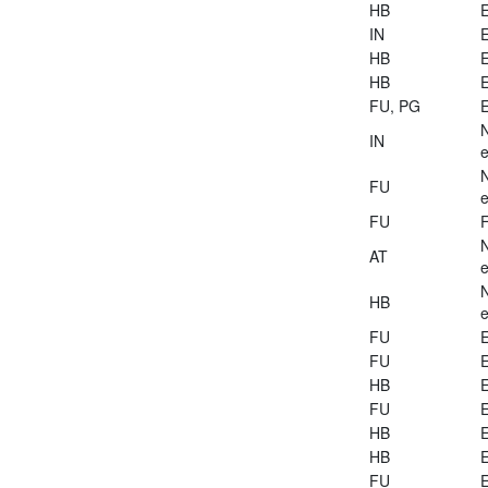
HB
E
IN
E
HB
E
HB
E
FU, PG
E
IN
e
FU
e
FU
AT
e
HB
e
FU
E
FU
E
HB
E
FU
E
HB
E
HB
E
FU
E