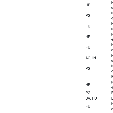
HB
e
PG
e
FU
e
HB
e
FU
e
AC, IN
e
PG
e
E
HB
e
PG
E
BA, FU
E
FU
e