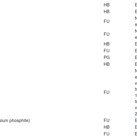
HB
E
HB
E
FU
e
FU
e
HB
E
FU
E
PG
E
HB
E
e
v
h
FU
1
t
2
sium phosphite)
FU
E
HB
E
FU
E