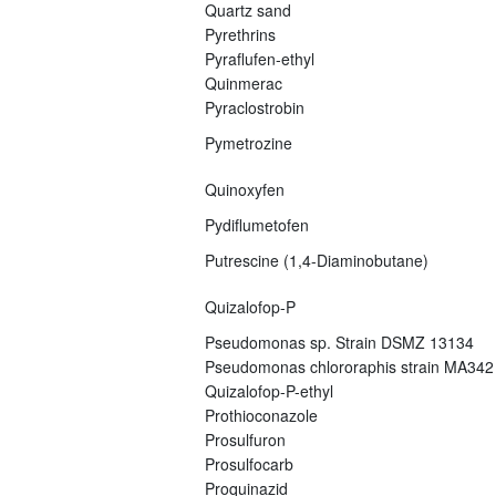
Quartz sand
Pyrethrins
Pyraflufen-ethyl
Quinmerac
Pyraclostrobin
Pymetrozine
Quinoxyfen
Pydiflumetofen
Putrescine (1,4-Diaminobutane)
Quizalofop-P
Pseudomonas sp. Strain DSMZ 13134
Pseudomonas chlororaphis strain MA342
Quizalofop-P-ethyl
Prothioconazole
Prosulfuron
Prosulfocarb
Proquinazid