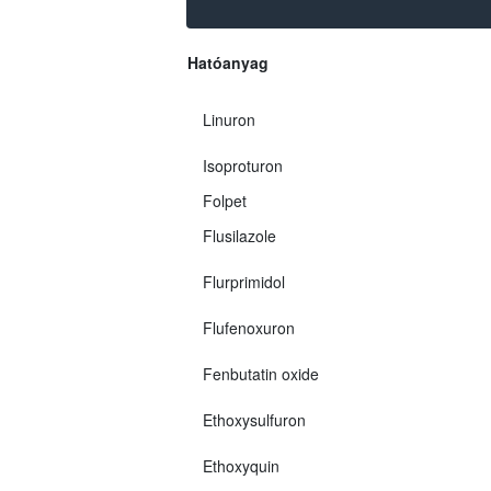
Hatóanyag
Linuron
Isoproturon
Folpet
Flusilazole
Flurprimidol
Flufenoxuron
Fenbutatin oxide
Ethoxysulfuron
Ethoxyquin