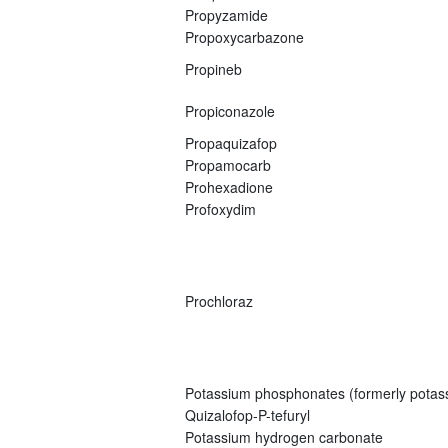
Propyzamide
Propoxycarbazone
Propineb
Propiconazole
Propaquizafop
Propamocarb
Prohexadione
Profoxydim
Prochloraz
Potassium phosphonates (formerly potas
Quizalofop-P-tefuryl
Potassium hydrogen carbonate