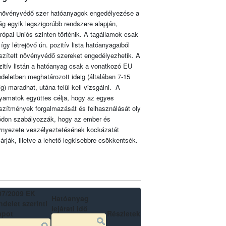
növényvédő szer hatóanyagok engedélyezése a
lág egyik legszigorúbb rendszere alapján,
rópai Uniós szinten történik. A tagállamok csak
 így létrejövő ún. pozitív lista hatóanyagaiból
szített növényvédő szereket engedélyezhetik. A
zitív listán a hatóanyag csak a vonatkozó EU
ndeletben meghatározott ideig (általában 7-15
ig) maradhat, utána felül kell vizsgálni. A
lyamatok együttes célja, hogy az egyes
szítmények forgalmazását és felhasználását oly
don szabályozzák, hogy az ember és
rnyezete veszélyeztetésének kockázatát
zárják, illetve a lehető legkisebbre csökkentsék.
07/2009 EK
Hatóanyag
delet szerinti
lejárati idő
apot
Részletek