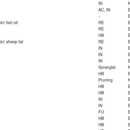
IN
AC, IN
E
-
E
n/ fish oil
RE
E
RE
E
HB
E
in/ sheep fat
RE
E
IN
E
IN
E
IN
E
Synergist
HB
E
Pruning
HB
E
HB
E
IN
E
IN
E
FU
E
HB
E
HB
E