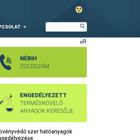
PCSOLAT
NÉBIH
ZÖLDSZÁM
ENGEDÉLYEZETT
TERMÉSNÖVELŐ
ANYAGOK KERESŐJE
övényvédő szer hatóanyagok
ngedélyezése