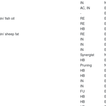
IN
AC, IN
E
-
E
n/ fish oil
RE
E
RE
E
HB
E
in/ sheep fat
RE
E
IN
E
IN
E
IN
E
Synergist
HB
E
Pruning
HB
E
HB
E
IN
E
IN
E
FU
E
HB
E
HB
E