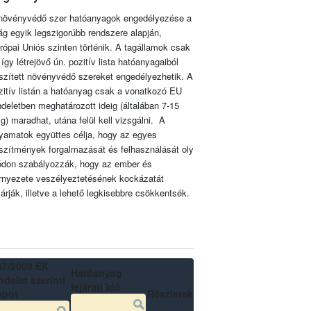
növényvédő szer hatóanyagok engedélyezése a
lág egyik legszigorúbb rendszere alapján,
rópai Uniós szinten történik. A tagállamok csak
 így létrejövő ún. pozitív lista hatóanyagaiból
szített növényvédő szereket engedélyezhetik. A
zitív listán a hatóanyag csak a vonatkozó EU
ndeletben meghatározott ideig (általában 7-15
ig) maradhat, utána felül kell vizsgálni. A
lyamatok együttes célja, hogy az egyes
szítmények forgalmazását és felhasználását oly
don szabályozzák, hogy az ember és
rnyezete veszélyeztetésének kockázatát
zárják, illetve a lehető legkisebbre csökkentsék.
07/2009 EK
Hatóanyag
delet szerinti
lejárati idő
apot
Részletek