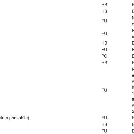
HB
E
HB
E
FU
e
FU
e
HB
E
FU
E
PG
E
HB
E
e
v
h
FU
1
t
2
sium phosphite)
FU
E
HB
E
FU
E