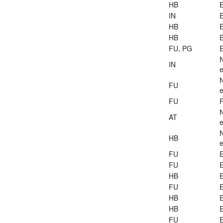
HB
E
IN
E
HB
E
HB
E
FU, PG
E
IN
e
FU
e
FU
AT
e
HB
e
FU
E
FU
E
HB
E
FU
E
HB
E
HB
E
FU
E