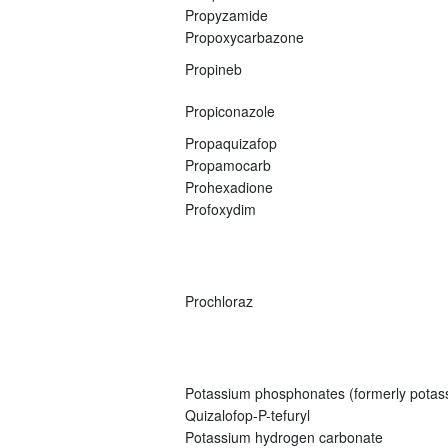
Propyzamide
Propoxycarbazone
Propineb
Propiconazole
Propaquizafop
Propamocarb
Prohexadione
Profoxydim
Prochloraz
Potassium phosphonates (formerly potas
Quizalofop-P-tefuryl
Potassium hydrogen carbonate