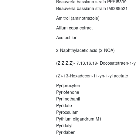
Beauveria bassiana strain PPRI5339
Beauveria bassiana strain IMI389521
Amitrol (aminotriazole)
Allium cepa extract
Acetochlor
2-Naphthylacetic acid (2-NOA)
(Z,Z,Z,Z)- 7,13,16,19- Docosatetraen-1-yl
(Z)-13-Hexadecen-11-yn-1-yl acetate
Pyriproxyfen
Pyriofenone
Pyrimethanil
Pyridate
Pyroxsulam
Pythium oligandrum M1
Pyridalyl
Pyridaben