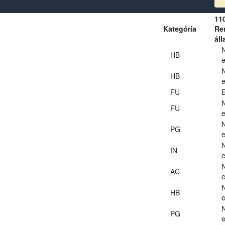
11
Kategória
Ren
áll
HB
e
HB
e
FU
E
FU
e
PG
e
IN
e
AC
e
HB
e
PG
e