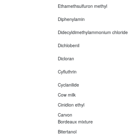
Ethamethsulfuron methyl
Diphenylamin
Didecyldimethylammonium chloride
Dichlobenil
Dicloran
Cyfluthrin
Cyclanilide
Cow milk
Cinidion ethyl
Carvon
Bordeaux mixture
Bitertanol