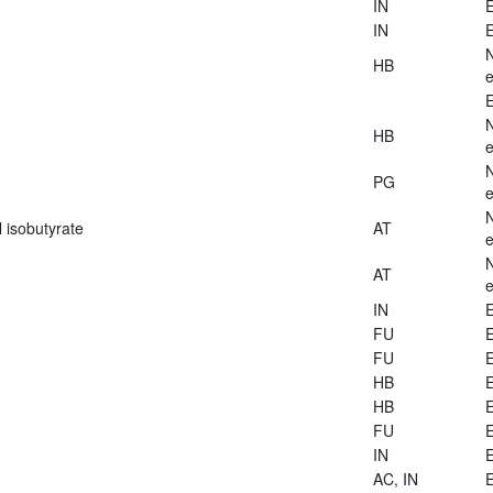
IN
E
IN
E
HB
e
E
HB
e
PG
e
 isobutyrate
AT
e
AT
e
IN
E
FU
E
FU
E
HB
E
HB
E
FU
E
IN
E
AC, IN
E