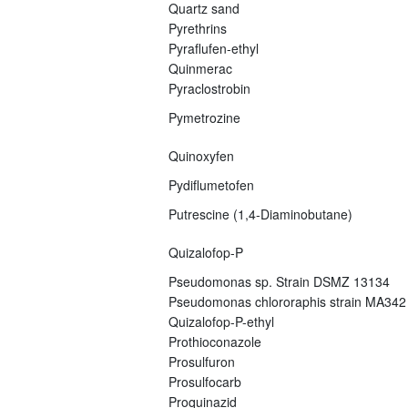
Quartz sand
Pyrethrins
Pyraflufen-ethyl
Quinmerac
Pyraclostrobin
Pymetrozine
Quinoxyfen
Pydiflumetofen
Putrescine (1,4-Diaminobutane)
Quizalofop-P
Pseudomonas sp. Strain DSMZ 13134
Pseudomonas chlororaphis strain MA342
Quizalofop-P-ethyl
Prothioconazole
Prosulfuron
Prosulfocarb
Proquinazid