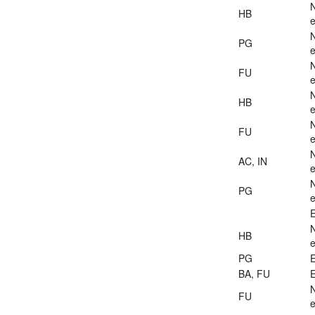
HB
e
PG
e
FU
e
HB
e
FU
e
AC, IN
e
PG
e
E
HB
e
PG
E
BA, FU
E
FU
e