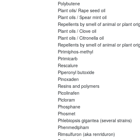
Polybutene
Plant oils/ Rape seed oil
Plant oils / Spear mint oil
Repellents by smell of animal or plant origi
Plant oils / Clove oil
Plant oils / Citronella oil
Repellents by smell of animal or plant orig
Pirimiphos-methyl
Pirimicarb
Rescalure
Piperonyl butoxide
Pinoxaden
Resins and polymers
Picolinafen
Picloram
Phosphane
Phosmet
Phlebiopsis gigantea (several strains)
Phenmedipham
Rimsulfuron (aka renriduron)