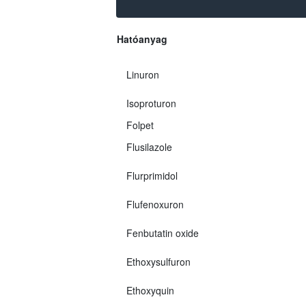
Hatóanyag
Linuron
Isoproturon
Folpet
Flusilazole
Flurprimidol
Flufenoxuron
Fenbutatin oxide
Ethoxysulfuron
Ethoxyquin