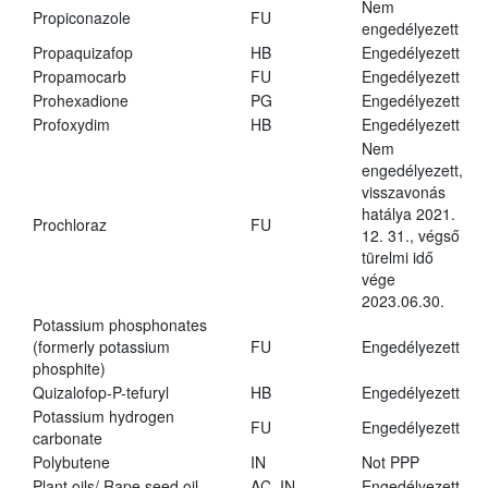
Nem
Propiconazole
FU
engedélyezett
Propaquizafop
HB
Engedélyezett
Propamocarb
FU
Engedélyezett
Prohexadione
PG
Engedélyezett
Profoxydim
HB
Engedélyezett
Nem
engedélyezett,
visszavonás
hatálya 2021.
Prochloraz
FU
12. 31., végső
türelmi idő
vége
2023.06.30.
Potassium phosphonates
(formerly potassium
FU
Engedélyezett
phosphite)
Quizalofop-P-tefuryl
HB
Engedélyezett
Potassium hydrogen
FU
Engedélyezett
carbonate
Polybutene
IN
Not PPP
Plant oils/ Rape seed oil
AC, IN
Engedélyezett