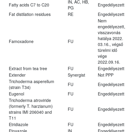
IN, AC, HB,
Fatty acids C7 to C20
Engedélyezett
PG
Fat distilation residues
RE
Engedélyezett
Nem
engedélyezett,
visszavonás
hatálya 2022.
Famoxadone
FU
03.16., végső
türelmi idő
vége
2022.09.16.
Extract from tea tree
FU
Engedélyezett
Extender
Synergist
Not PPP
Trichoderma asperellum
FU
Engedélyezett
(strain T34)
Eugenol
FU
Engedélyezett
Trichoderma atroviride
(formerly T. harzianum)
FU
Engedélyezett
strains IMI 206040 and
T11
Etridiazole
FU
Engedélyezett
Etoxazole
IN
Engedélyezett