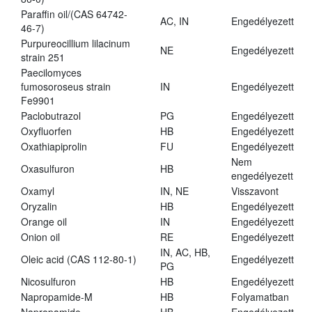
Paraffin oil/(CAS 64742-
AC, IN
Engedélyezett
46-7)
Purpureocillium lilacinum
NE
Engedélyezett
strain 251
Paecilomyces
fumosoroseus strain
IN
Engedélyezett
Fe9901
Paclobutrazol
PG
Engedélyezett
Oxyfluorfen
HB
Engedélyezett
Oxathiapiprolin
FU
Engedélyezett
Nem
Oxasulfuron
HB
engedélyezett
Oxamyl
IN, NE
Visszavont
Oryzalin
HB
Engedélyezett
Orange oil
IN
Engedélyezett
Onion oil
RE
Engedélyezett
IN, AC, HB,
Oleic acid (CAS 112-80-1)
Engedélyezett
PG
Nicosulfuron
HB
Engedélyezett
Napropamide-M
HB
Folyamatban