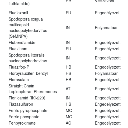
HB
Visszavont
fluthiamide)
Fludioxonil
FU
Engedélyezett
Spodoptera exigua
multicapsid
IN
Folyamatban
nucleopolyhedorvirus
(SeMNPV)
Flubendiamide
IN
Engedélyezett
Fluazinam
FU
Engedélyezett
Spodoptera littoralis
IN
Engedélyezett
nucleopolyhedrovirus
Fluazifop-P
HB
Engedélyezett
Florpyrauxifen-benzyl
HB
Folyamatban
Florasulam
HB
Engedélyezett
Straight Chain
AT
Engedélyezett
Lepidopteran Pheromones
Flonicamid (IKI-220)
IN
Engedélyezett
Flazasulfuron
HB
Engedélyezett
Ferric pyrophosphate
MO
Engedélyezett
Ferric phosphate
MO
Engedélyezett
Fenpyroximate
AC
Engedélyezett