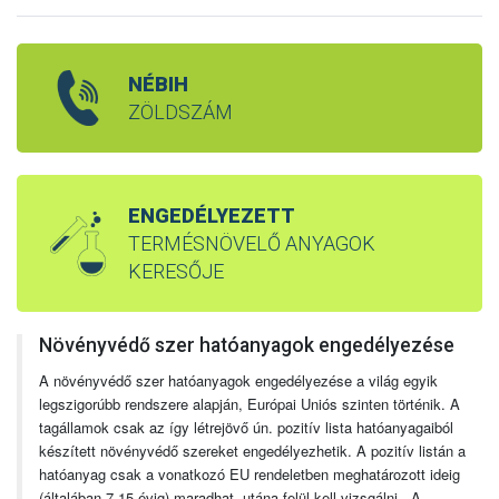
NÉBIH
ZÖLDSZÁM
ENGEDÉLYEZETT
TERMÉSNÖVELŐ ANYAGOK
KERESŐJE
Növényvédő szer hatóanyagok engedélyezése
A növényvédő szer hatóanyagok engedélyezése a világ egyik
legszigorúbb rendszere alapján, Európai Uniós szinten történik. A
tagállamok csak az így létrejövő ún. pozitív lista hatóanyagaiból
készített növényvédő szereket engedélyezhetik. A pozitív listán a
hatóanyag csak a vonatkozó EU rendeletben meghatározott ideig
(általában 7-15 évig) maradhat, utána felül kell vizsgálni. A