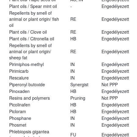
Plant oils / Spear mint oil
-
Engedélyezett
Repellents by smell of
animal or plant origin/ fish
RE
Engedélyezett
oil
Plant oils / Clove oil
RE
Engedélyezett
Plant oils / Citronella oil
HB
Engedélyezett
Repellents by smell of
animal or plant origin/
RE
Engedélyezett
sheep fat
Pirimiphos-methyl
IN
Engedélyezett
Pirimicarb
IN
Engedélyezett
Rescalure
IN
Engedélyezett
Piperonyl butoxide
Synergist
Not PPP
Pinoxaden
HB
Engedélyezett
Resins and polymers
Pruning
Not PPP
Picolinafen
HB
Engedélyezett
Picloram
HB
Engedélyezett
Phosphane
IN
Engedélyezett
Phosmet
IN
Engedélyezett
Phlebiopsis gigantea
FU
Engedélyezett