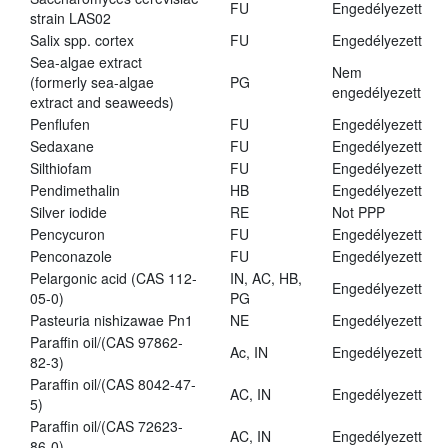
FU
Engedélyezett
strain LAS02
Salix spp. cortex
FU
Engedélyezett
Sea-algae extract
Nem
(formerly sea-algae
PG
engedélyezett
extract and seaweeds)
Penflufen
FU
Engedélyezett
Sedaxane
FU
Engedélyezett
Silthiofam
FU
Engedélyezett
Pendimethalin
HB
Engedélyezett
Silver iodide
RE
Not PPP
Pencycuron
FU
Engedélyezett
Penconazole
FU
Engedélyezett
Pelargonic acid (CAS 112-
IN, AC, HB,
Engedélyezett
05-0)
PG
Pasteuria nishizawae Pn1
NE
Engedélyezett
Paraffin oil/(CAS 97862-
Ac, IN
Engedélyezett
82-3)
Paraffin oil/(CAS 8042-47-
AC, IN
Engedélyezett
5)
Paraffin oil/(CAS 72623-
AC, IN
Engedélyezett
86-0)