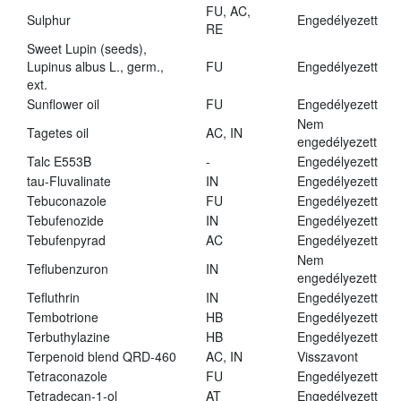
FU, AC,
Sulphur
Engedélyezett
RE
Sweet Lupin (seeds),
Lupinus albus L., germ.,
FU
Engedélyezett
ext.
Sunflower oil
FU
Engedélyezett
Nem
Tagetes oil
AC, IN
engedélyezett
Talc E553B
-
Engedélyezett
tau-Fluvalinate
IN
Engedélyezett
Tebuconazole
FU
Engedélyezett
Tebufenozide
IN
Engedélyezett
Tebufenpyrad
AC
Engedélyezett
Nem
Teflubenzuron
IN
engedélyezett
Tefluthrin
IN
Engedélyezett
Tembotrione
HB
Engedélyezett
Terbuthylazine
HB
Engedélyezett
Terpenoid blend QRD-460
AC, IN
Visszavont
Tetraconazole
FU
Engedélyezett
Tetradecan-1-ol
AT
Engedélyezett