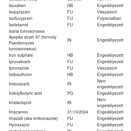
Isoxaben
HB
Engedélyezett
Isopyrazam
FU
Visszavont
Isoflucypram
FU
Folyamatban
Isofetamid
FU
Engedélyezett
Isaria fumosorosea
Apopka strain 97 (formely
IN
Engedélyezett
Paecilomyces
fumosoroseus)
Iron sulphate
HB
Engedélyezett
Iprovalicarb
FU
Engedélyezett
Ipconazole
FU
Visszavont
Iodosulfuron
HB
Engedélyezett
Nem
Indoxacarb
IN
engedélyezett
Indolylbutyric acid
PG
Engedélyezett
Nem
Imidacloprid
IN
engedélyezett
Imazamox
31/10/2024
Engedélyezett
Imazalil (aka enilconazole)
FU
Engedélyezett
Hymexazol
FU
Engedélyezett