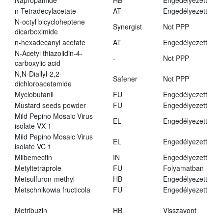
Napropamide
HB
Engedélyezett
n-Tetradecylacetate
AT
Engedélyezett
N-octyl bicycloheptene
Synergist
Not PPP
dicarboximide
n-hexadecanyl acetate
AT
Engedélyezett
N-Acetyl thiazolidin-4-
-
Not PPP
carboxylic acid
N,N-Diallyl-2,2-
Safener
Not PPP
dichloroacetamide
Myclobutanil
FU
Engedélyezett
Mustard seeds powder
FU
Engedélyezett
Mild Pepino Mosaic Virus
EL
Engedélyezett
isolate VX 1
Mild Pepino Mosaic Virus
EL
Engedélyezett
isolate VC 1
Milbemectin
IN
Engedélyezett
Metyltetraprole
FU
Folyamatban
Metsulfuron-methyl
HB
Engedélyezett
Metschnikowia fructicola
FU
Engedélyezett
Metribuzin
HB
Visszavont