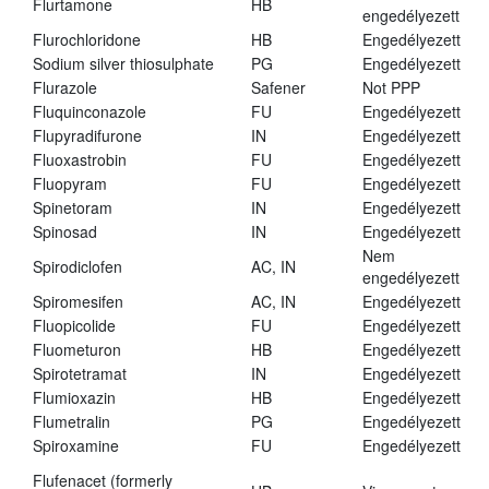
Flurtamone
HB
engedélyezett
Flurochloridone
HB
Engedélyezett
Sodium silver thiosulphate
PG
Engedélyezett
Flurazole
Safener
Not PPP
Fluquinconazole
FU
Engedélyezett
Flupyradifurone
IN
Engedélyezett
Fluoxastrobin
FU
Engedélyezett
Fluopyram
FU
Engedélyezett
Spinetoram
IN
Engedélyezett
Spinosad
IN
Engedélyezett
Nem
Spirodiclofen
AC, IN
engedélyezett
Spiromesifen
AC, IN
Engedélyezett
Fluopicolide
FU
Engedélyezett
Fluometuron
HB
Engedélyezett
Spirotetramat
IN
Engedélyezett
Flumioxazin
HB
Engedélyezett
Flumetralin
PG
Engedélyezett
Spiroxamine
FU
Engedélyezett
Flufenacet (formerly