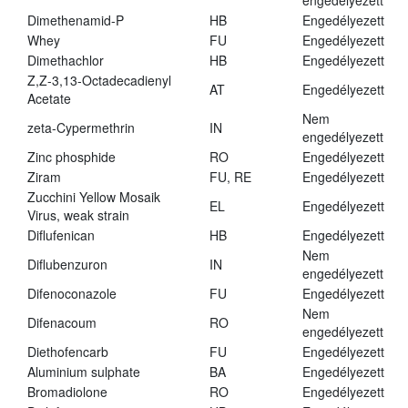
engedélyezett
Dimethenamid-P
HB
Engedélyezett
Whey
FU
Engedélyezett
Dimethachlor
HB
Engedélyezett
Z,Z-3,13-Octadecadienyl
AT
Engedélyezett
Acetate
Nem
zeta-Cypermethrin
IN
engedélyezett
Zinc phosphide
RO
Engedélyezett
Ziram
FU, RE
Engedélyezett
Zucchini Yellow Mosaik
EL
Engedélyezett
Virus, weak strain
Diflufenican
HB
Engedélyezett
Nem
Diflubenzuron
IN
engedélyezett
Difenoconazole
FU
Engedélyezett
Nem
Difenacoum
RO
engedélyezett
Diethofencarb
FU
Engedélyezett
Aluminium sulphate
BA
Engedélyezett
Bromadiolone
RO
Engedélyezett