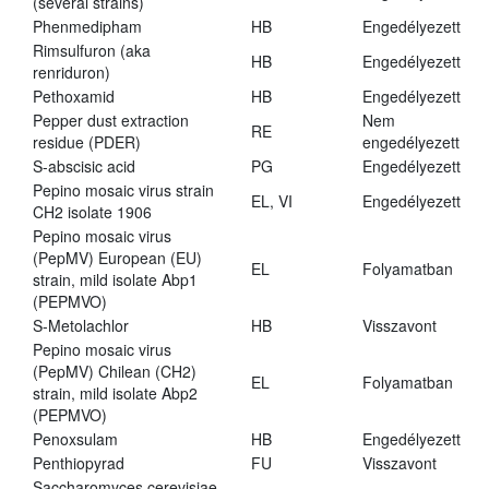
(several strains)
Phenmedipham
HB
Engedélyezett
Rimsulfuron (aka
HB
Engedélyezett
renriduron)
Pethoxamid
HB
Engedélyezett
Pepper dust extraction
Nem
RE
residue (PDER)
engedélyezett
S-abscisic acid
PG
Engedélyezett
Pepino mosaic virus strain
EL, VI
Engedélyezett
CH2 isolate 1906
Pepino mosaic virus
(PepMV) European (EU)
EL
Folyamatban
strain, mild isolate Abp1
(PEPMVO)
S-Metolachlor
HB
Visszavont
Pepino mosaic virus
(PepMV) Chilean (CH2)
EL
Folyamatban
strain, mild isolate Abp2
(PEPMVO)
Penoxsulam
HB
Engedélyezett
Penthiopyrad
FU
Visszavont
Saccharomyces cerevisiae