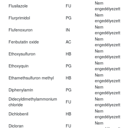
Nem
Flusilazole
FU
engedélyezett
Nem
Flurprimidol
PG
engedélyezett
Nem
Flufenoxuron
IN
engedélyezett
Nem
Fenbutatin oxide
AC
engedélyezett
Nem
Ethoxysulfuron
HB
engedélyezett
Nem
Ethoxyquin
PG
engedélyezett
Nem
Ethamethsulfuron methyl
HB
engedélyezett
Nem
Diphenylamin
PG
engedélyezett
Didecyldimethylammonium
Nem
FU
chloride
engedélyezett
Nem
Dichlobenil
HB
engedélyezett
Nem
Dicloran
FU