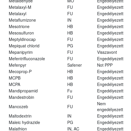
Metaldehyde
MO
Engedélyezett
Metalaxyl-M
FU
Engedélyezett
Metalaxyl
FU
Engedélyezett
Metaflumizone
IN
Engedélyezett
Mesotrione
HB
Engedélyezett
Mesosulfuron
HB
Engedélyezett
Meptyldinocap
FU
Engedélyezett
Mepiquat chlorid
PG
Engedélyezett
Mepanipyrim
FU
Visszavont
Mefentrifluconazole
FU
Engedélyezett
Mefenpyr
Safener
Not PPP
Mecoprop-P
HB
Engedélyezett
MCPB
HB
Engedélyezett
MCPA
HB
Engedélyezett
Mandipropamid
Fu
Engedélyezett
Mandestrobin
FU
Engedélyezett
Nem
Mancozeb
FU
engedélyezett
Maltodextrin
IN
Engedélyezett
Maleic hydrazide
PG
Engedélyezett
Malathion
IN, AC
Engedélyezett