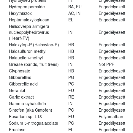
Hydrolysed proteins
IN
Engedélyezett
Hydrogen peroxide
BA, FU
Engedélyezett
Hexythiazox
AC, IN
Engedélyezett
Heptamaloxyloglucan
EL
Engedélyezett
Helicoverpa armigera
nucleopolyhedrovirus
IN
Engedélyezett
(HearNPV)
Haloxyfop-P (Haloxyfop-R)
HB
Engedélyezett
Halosulfuron methyl
HB
Engedélyezett
Halauxifen-methyl
HB
Engedélyezett
Grease (bands, fruit trees)
IN
Not PPP
Glyphosate
HB
Engedélyezett
Gibberellins
PG
Engedélyezett
Gibberellic acid
PG
Engedélyezett
Geraniol
FU
Engedélyezett
Garlic extract
RE
Engedélyezett
Gamma-cyhalothrin
IN
Engedélyezett
Sintofen (aka Cintofen)
PG
Engedélyezett
Fusarium sp. L13
FU
Folyamatban
Sodium 5-nitroguaiacolate
PG
Engedélyezett
Fructose
EL
Engedélyezett