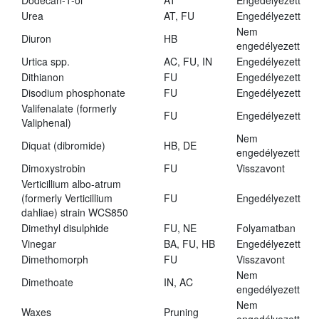
Dodecan-1-ol
AT
Engedélyezett
Urea
AT, FU
Engedélyezett
Nem
Diuron
HB
engedélyezett
Urtica spp.
AC, FU, IN
Engedélyezett
Dithianon
FU
Engedélyezett
Disodium phosphonate
FU
Engedélyezett
Valifenalate (formerly
FU
Engedélyezett
Valiphenal)
Nem
Diquat (dibromide)
HB, DE
engedélyezett
Dimoxystrobin
FU
Visszavont
Verticillium albo-atrum
(formerly Verticillium
FU
Engedélyezett
dahliae) strain WCS850
Dimethyl disulphide
FU, NE
Folyamatban
Vinegar
BA, FU, HB
Engedélyezett
Dimethomorph
FU
Visszavont
Nem
Dimethoate
IN, AC
engedélyezett
Nem
Waxes
Pruning