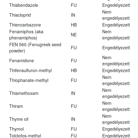
Thiabendazole
FU
Engedélyezett
Nem
Thiacloprid
IN
engedélyezett
Thiencarbazone
HB
Engedélyezett
Fenamiphos (aka
Nem
NE
phenamiphos)
engedélyezett
FEN 560 (Fenugreek seed
FU
Engedélyezett
powder)
Nem
Fenamidone
FU
engedélyezett
Thifensulfuron-methyl
HB
Engedélyezett
Nem
Thiophanate-methyl
FU
engedélyezett
Nem
Thiamethoxam
IN
engedélyezett
Nem
Thiram
FU
engedélyezett
Nem
Thyme oil
IN
engedélyezett
Thymol
FU
Engedélyezett
Tolclofos-methyl
FU
Engedélyezett