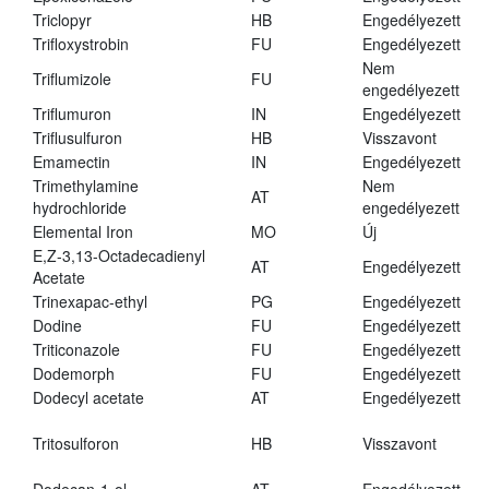
Triclopyr
HB
Engedélyezett
Trifloxystrobin
FU
Engedélyezett
Nem
Triflumizole
FU
engedélyezett
Triflumuron
IN
Engedélyezett
Triflusulfuron
HB
Visszavont
Emamectin
IN
Engedélyezett
Trimethylamine
Nem
AT
hydrochloride
engedélyezett
Elemental Iron
MO
Új
E,Z-3,13-Octadecadienyl
AT
Engedélyezett
Acetate
Trinexapac-ethyl
PG
Engedélyezett
Dodine
FU
Engedélyezett
Triticonazole
FU
Engedélyezett
Dodemorph
FU
Engedélyezett
Dodecyl acetate
AT
Engedélyezett
Tritosulforon
HB
Visszavont