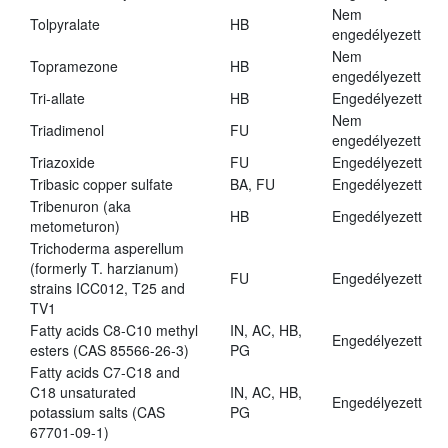
Nem
Tolpyralate
HB
engedélyezett
Nem
Topramezone
HB
engedélyezett
Tri-allate
HB
Engedélyezett
Nem
Triadimenol
FU
engedélyezett
Triazoxide
FU
Engedélyezett
Tribasic copper sulfate
BA, FU
Engedélyezett
Tribenuron (aka
HB
Engedélyezett
metometuron)
Trichoderma asperellum
(formerly T. harzianum)
FU
Engedélyezett
strains ICC012, T25 and
TV1
Fatty acids C8-C10 methyl
IN, AC, HB,
Engedélyezett
esters (CAS 85566-26-3)
PG
Fatty acids C7-C18 and
C18 unsaturated
IN, AC, HB,
Engedélyezett
potassium salts (CAS
PG
67701-09-1)