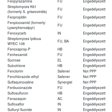
Fenpyrazamine
FU
Engedélyezett
Streptomyces K61
FU
Engedélyezett
(formerly S. griseoviridis)
Fenpropidin
FU
Engedélyezett
Fenpicoxamid (formerly:
FU
Engedélyezett
Lyserphenvalpyr)
Fenoxycarb
IN
Engedélyezett
Streptomyces lydicus
FU, BA
Engedélyezett
WYEC 108
Fenoxaprop-P
HB
Engedélyezett
Fenhexamid
FU
Engedélyezett
Sucrose
EL
Engedélyezett
Sulcotrione
HB
Engedélyezett
Fenclorim
Safener
Not PPP
Fenchlorazole-ethyl
Safener
Not PPP
Sulfaquinoxaline
Synergist
Not PPP
Fenbuconazole
FU
Engedélyezett
Sulfosulfuron
HB
Engedélyezett
Fenazaquin
AC
Engedélyezett
Sulfoxaflor
IN
Engedélyezett
Sulfuryl fluoride
IN
Engedélyezett