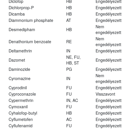
Diclofop
HB
Engedélyezett
Dichlorprop-P
HB
Engedélyezett
Dicamba
HB
Engedélyezett
Diammonium phosphate
AT
Engedélyezett
Nem
Desmedipham
HB
engedélyezett
Nem
Denathonium benzoate
RE
engedélyezett
Deltamethrin
IN
Engedélyezett
NE, FU,
Dazomet
Engedélyezett
HB, ST
Daminozide
PG
Engedélyezett
Nem
Cyromazine
IN
engedélyezett
Cyprodinil
FU
Engedélyezett
Cyproconazole
FU
Visszavont
Cypermethrin
IN, AC
Engedélyezett
Cymoxanil
FU
Engedélyezett
Cyhalofop-butyl
HB
Engedélyezett
Cyflumetofen
AC
Engedélyezett
Cyflufenamid
FU
Engedélyezett