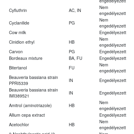
engedélyezett
Nem
Cyfluthrin
AC, IN
engedélyezett
Nem
Cyclanilide
PG
engedélyezett
Cow milk
Engedélyezett
Nem
Cinidion ethyl
HB
engedélyezett
Carvon
PG
Engedélyezett
Bordeaux mixture
BA, FU
Engedélyezett
Nem
Bitertanol
FU
engedélyezett
Beauveria bassiana strain
IN
Engedélyezett
PPRI5339
Beauveria bassiana strain
IN
Engedélyezett
IMI389521
Nem
Amitrol (aminotriazole)
HB
engedélyezett
Allium cepa extract
Engedélyezett
Nem
Acetochlor
HB
engedélyezett