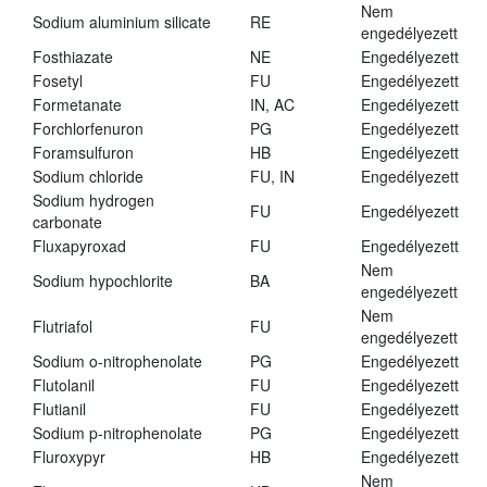
Nem
Sodium aluminium silicate
RE
engedélyezett
Fosthiazate
NE
Engedélyezett
Fosetyl
FU
Engedélyezett
Formetanate
IN, AC
Engedélyezett
Forchlorfenuron
PG
Engedélyezett
Foramsulfuron
HB
Engedélyezett
Sodium chloride
FU, IN
Engedélyezett
Sodium hydrogen
FU
Engedélyezett
carbonate
Fluxapyroxad
FU
Engedélyezett
Nem
Sodium hypochlorite
BA
engedélyezett
Nem
Flutriafol
FU
engedélyezett
Sodium o-nitrophenolate
PG
Engedélyezett
Flutolanil
FU
Engedélyezett
Flutianil
FU
Engedélyezett
Sodium p-nitrophenolate
PG
Engedélyezett
Fluroxypyr
HB
Engedélyezett
Nem