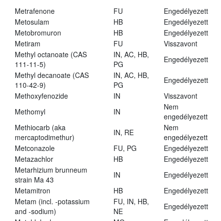
Metrafenone
FU
Engedélyezett
Metosulam
HB
Engedélyezett
Metobromuron
HB
Engedélyezett
Metiram
FU
Visszavont
Methyl octanoate (CAS
IN, AC, HB,
Engedélyezett
111-11-5)
PG
Methyl decanoate (CAS
IN, AC, HB,
Engedélyezett
110-42-9)
PG
Methoxyfenozide
IN
Visszavont
Nem
Methomyl
IN
engedélyezett
Methiocarb (aka
Nem
IN, RE
mercaptodimethur)
engedélyezett
Metconazole
FU, PG
Engedélyezett
Metazachlor
HB
Engedélyezett
Metarhizium brunneum
IN
Engedélyezett
strain Ma 43
Metamitron
HB
Engedélyezett
Metam (incl. -potassium
FU, IN, HB,
Engedélyezett
and -sodium)
NE