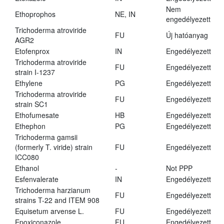
Nem
Ethoprophos
NE, IN
engedélyezett
Trichoderma atroviride
FU
Új hatóanyag
AGR2
Etofenprox
IN
Engedélyezett
Trichoderma atroviride
FU
Engedélyezett
strain I-1237
Ethylene
PG
Engedélyezett
Trichoderma atroviride
FU
Engedélyezett
strain SC1
Ethofumesate
HB
Engedélyezett
Ethephon
PG
Engedélyezett
Trichoderma gamsii
(formerly T. viride) strain
FU
Engedélyezett
ICC080
Ethanol
-
Not PPP
Esfenvalerate
IN
Engedélyezett
Trichoderma harzianum
FU
Engedélyezett
strains T-22 and ITEM 908
Equisetum arvense L.
FU
Engedélyezett
Epoxiconazole
FU
Engedélyezett