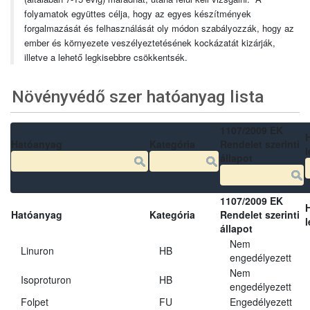
folyamatok együttes célja, hogy az egyes készítmények
forgalmazását és felhasználását oly módon szabályozzák, hogy az
ember és környezete veszélyeztetésének kockázatát kizárják,
illetve a lehető legkisebbre csökkentsék.
Növényvédő szer hatóanyag lista
1107/2009 EK
Hatóanyag
Kategória
Rendelet szerinti
l
állapot
1107/2009 EK
Hatóanyag
Kategória
Rendelet szerinti
l
állapot
Nem
Linuron
HB
engedélyezett
Nem
Isoproturon
HB
engedélyezett
Folpet
FU
Engedélyezett