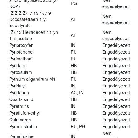
2-Naphthylacetic acid (2-
Nem
PG
NOA)
engedélyezett
(Z,Z,Z,Z)- 7,13,16,19-
Nem
Docosatetraen-1-yl
AT
engedélyezett
isobutyrate
(Z)-13-Hexadecen-11-yn-
Nem
AT
1-yl acetate
engedélyezett
Pyriproxyfen
IN
Engedélyezett
Pyriofenone
FU
Engedélyezett
Pyrimethanil
FU
Engedélyezett
Pyridate
HB
Engedélyezett
Pyroxsulam
HB
Engedélyezett
Pythium oligandrum M1
FU
Engedélyezett
Pyridalyl
IN
Engedélyezett
Pyridaben
AC, IN
Engedélyezett
Quartz sand
HB
Engedélyezett
Pyrethrins
IN
Engedélyezett
Pyraflufen-ethyl
HB
Engedélyezett
Quinmerac
HB
Engedélyezett
Pyraclostrobin
FU, PG
Engedélyezett
Nem
Pymetrozine
IN