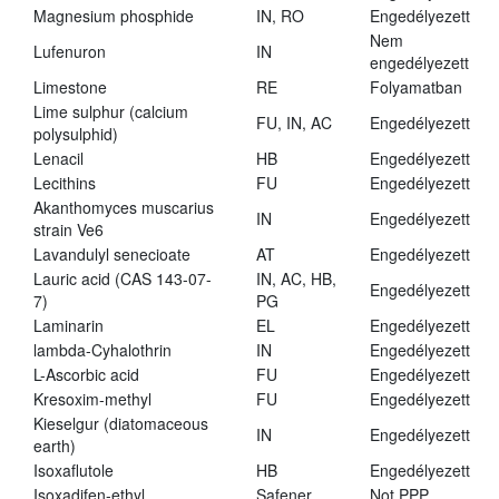
Magnesium phosphide
IN, RO
Engedélyezett
Nem
Lufenuron
IN
engedélyezett
Limestone
RE
Folyamatban
Lime sulphur (calcium
FU, IN, AC
Engedélyezett
polysulphid)
Lenacil
HB
Engedélyezett
Lecithins
FU
Engedélyezett
Akanthomyces muscarius
IN
Engedélyezett
strain Ve6
Lavandulyl senecioate
AT
Engedélyezett
Lauric acid (CAS 143-07-
IN, AC, HB,
Engedélyezett
7)
PG
Laminarin
EL
Engedélyezett
lambda-Cyhalothrin
IN
Engedélyezett
L-Ascorbic acid
FU
Engedélyezett
Kresoxim-methyl
FU
Engedélyezett
Kieselgur (diatomaceous
IN
Engedélyezett
earth)
Isoxaflutole
HB
Engedélyezett
Isoxadifen-ethyl
Safener
Not PPP