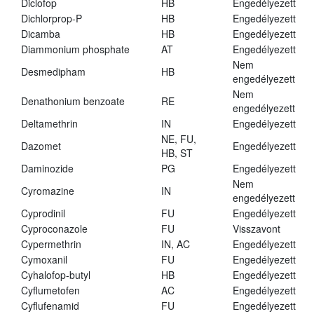
Diclofop
HB
Engedélyezett
Dichlorprop-P
HB
Engedélyezett
Dicamba
HB
Engedélyezett
Diammonium phosphate
AT
Engedélyezett
Nem
Desmedipham
HB
engedélyezett
Nem
Denathonium benzoate
RE
engedélyezett
Deltamethrin
IN
Engedélyezett
NE, FU,
Dazomet
Engedélyezett
HB, ST
Daminozide
PG
Engedélyezett
Nem
Cyromazine
IN
engedélyezett
Cyprodinil
FU
Engedélyezett
Cyproconazole
FU
Visszavont
Cypermethrin
IN, AC
Engedélyezett
Cymoxanil
FU
Engedélyezett
Cyhalofop-butyl
HB
Engedélyezett
Cyflumetofen
AC
Engedélyezett
Cyflufenamid
FU
Engedélyezett