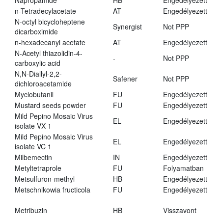
Napropamide
HB
Engedélyezett
n-Tetradecylacetate
AT
Engedélyezett
N-octyl bicycloheptene
Synergist
Not PPP
dicarboximide
n-hexadecanyl acetate
AT
Engedélyezett
N-Acetyl thiazolidin-4-
-
Not PPP
carboxylic acid
N,N-Diallyl-2,2-
Safener
Not PPP
dichloroacetamide
Myclobutanil
FU
Engedélyezett
Mustard seeds powder
FU
Engedélyezett
Mild Pepino Mosaic Virus
EL
Engedélyezett
isolate VX 1
Mild Pepino Mosaic Virus
EL
Engedélyezett
isolate VC 1
Milbemectin
IN
Engedélyezett
Metyltetraprole
FU
Folyamatban
Metsulfuron-methyl
HB
Engedélyezett
Metschnikowia fructicola
FU
Engedélyezett
Metribuzin
HB
Visszavont