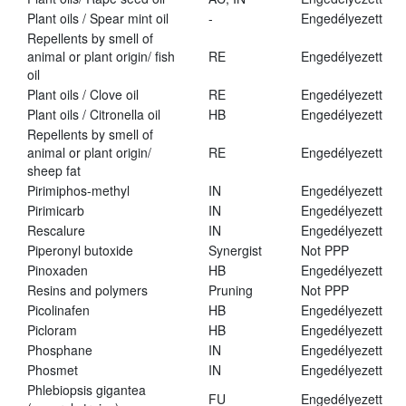
Plant oils / Spear mint oil
-
Engedélyezett
Repellents by smell of
animal or plant origin/ fish
RE
Engedélyezett
oil
Plant oils / Clove oil
RE
Engedélyezett
Plant oils / Citronella oil
HB
Engedélyezett
Repellents by smell of
animal or plant origin/
RE
Engedélyezett
sheep fat
Pirimiphos-methyl
IN
Engedélyezett
Pirimicarb
IN
Engedélyezett
Rescalure
IN
Engedélyezett
Piperonyl butoxide
Synergist
Not PPP
Pinoxaden
HB
Engedélyezett
Resins and polymers
Pruning
Not PPP
Picolinafen
HB
Engedélyezett
Picloram
HB
Engedélyezett
Phosphane
IN
Engedélyezett
Phosmet
IN
Engedélyezett
Phlebiopsis gigantea
FU
Engedélyezett