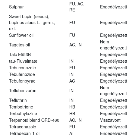
FU, AC,
Sulphur
Engedélyezett
RE
Sweet Lupin (seeds),
Lupinus albus L., germ.,
FU
Engedélyezett
ext.
Sunflower oil
FU
Engedélyezett
Nem
Tagetes oil
AC, IN
engedélyezett
Talc E553B
-
Engedélyezett
tau-Fluvalinate
IN
Engedélyezett
Tebuconazole
FU
Engedélyezett
Tebufenozide
IN
Engedélyezett
Tebufenpyrad
AC
Engedélyezett
Nem
Teflubenzuron
IN
engedélyezett
Tefluthrin
IN
Engedélyezett
Tembotrione
HB
Engedélyezett
Terbuthylazine
HB
Engedélyezett
Terpenoid blend QRD-460
AC, IN
Visszavont
Tetraconazole
FU
Engedélyezett
Tetradecan-1-ol
AT
Engedélyezett