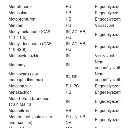
Metrafenone
FU
Engedélyezett
Metosulam
HB
Engedélyezett
Metobromuron
HB
Engedélyezett
Metiram
FU
Visszavont
Methyl octanoate (CAS
IN, AC, HB,
Engedélyezett
111-11-5)
PG
Methyl decanoate (CAS
IN, AC, HB,
Engedélyezett
110-42-9)
PG
Methoxyfenozide
IN
Visszavont
Nem
Methomyl
IN
engedélyezett
Methiocarb (aka
Nem
IN, RE
mercaptodimethur)
engedélyezett
Metconazole
FU, PG
Engedélyezett
Metazachlor
HB
Engedélyezett
Metarhizium brunneum
IN
Engedélyezett
strain Ma 43
Metamitron
HB
Engedélyezett
Metam (incl. -potassium
FU, IN, HB,
Engedélyezett
and -sodium)
NE