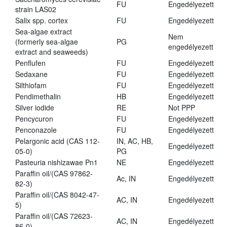
FU
Engedélyezett
strain LAS02
Salix spp. cortex
FU
Engedélyezett
Sea-algae extract
Nem
(formerly sea-algae
PG
engedélyezett
extract and seaweeds)
Penflufen
FU
Engedélyezett
Sedaxane
FU
Engedélyezett
Silthiofam
FU
Engedélyezett
Pendimethalin
HB
Engedélyezett
Silver iodide
RE
Not PPP
Pencycuron
FU
Engedélyezett
Penconazole
FU
Engedélyezett
Pelargonic acid (CAS 112-
IN, AC, HB,
Engedélyezett
05-0)
PG
Pasteuria nishizawae Pn1
NE
Engedélyezett
Paraffin oil/(CAS 97862-
Ac, IN
Engedélyezett
82-3)
Paraffin oil/(CAS 8042-47-
AC, IN
Engedélyezett
5)
Paraffin oil/(CAS 72623-
AC, IN
Engedélyezett
86-0)