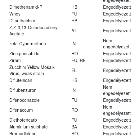
engedélyezett
Dimethenamid-P
HB
Engedélyezett
Whey
FU
Engedélyezett
Dimethachlor
HB
Engedélyezett
Z,Z-3,13-Octadecadienyl
AT
Engedélyezett
Acetate
Nem
zeta-Cypermethrin
IN
engedélyezett
Zinc phosphide
RO
Engedélyezett
Ziram
FU, RE
Engedélyezett
Zucchini Yellow Mosaik
EL
Engedélyezett
Virus, weak strain
Diflufenican
HB
Engedélyezett
Nem
Diflubenzuron
IN
engedélyezett
Difenoconazole
FU
Engedélyezett
Nem
Difenacoum
RO
engedélyezett
Diethofencarb
FU
Engedélyezett
Aluminium sulphate
BA
Engedélyezett
Bromadiolone
RO
Engedélyezett