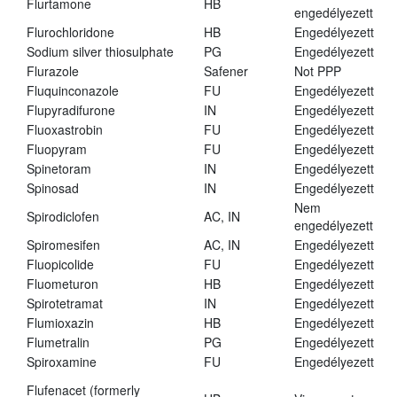
Flurtamone
HB
engedélyezett
Flurochloridone
HB
Engedélyezett
Sodium silver thiosulphate
PG
Engedélyezett
Flurazole
Safener
Not PPP
Fluquinconazole
FU
Engedélyezett
Flupyradifurone
IN
Engedélyezett
Fluoxastrobin
FU
Engedélyezett
Fluopyram
FU
Engedélyezett
Spinetoram
IN
Engedélyezett
Spinosad
IN
Engedélyezett
Nem
Spirodiclofen
AC, IN
engedélyezett
Spiromesifen
AC, IN
Engedélyezett
Fluopicolide
FU
Engedélyezett
Fluometuron
HB
Engedélyezett
Spirotetramat
IN
Engedélyezett
Flumioxazin
HB
Engedélyezett
Flumetralin
PG
Engedélyezett
Spiroxamine
FU
Engedélyezett
Flufenacet (formerly