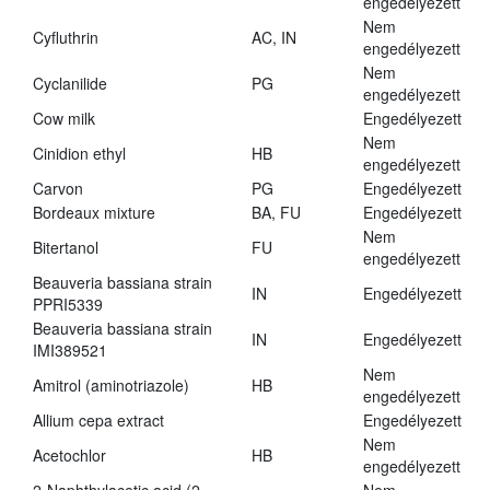
engedélyezett
Nem
Cyfluthrin
AC, IN
engedélyezett
Nem
Cyclanilide
PG
engedélyezett
Cow milk
Engedélyezett
Nem
Cinidion ethyl
HB
engedélyezett
Carvon
PG
Engedélyezett
Bordeaux mixture
BA, FU
Engedélyezett
Nem
Bitertanol
FU
engedélyezett
Beauveria bassiana strain
IN
Engedélyezett
PPRI5339
Beauveria bassiana strain
IN
Engedélyezett
IMI389521
Nem
Amitrol (aminotriazole)
HB
engedélyezett
Allium cepa extract
Engedélyezett
Nem
Acetochlor
HB
engedélyezett