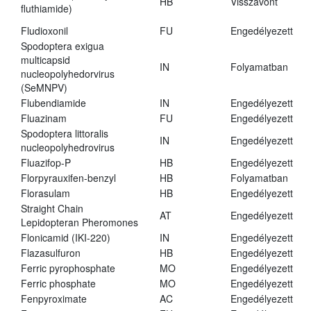
HB
Visszavont
fluthiamide)
Fludioxonil
FU
Engedélyezett
Spodoptera exigua
multicapsid
IN
Folyamatban
nucleopolyhedorvirus
(SeMNPV)
Flubendiamide
IN
Engedélyezett
Fluazinam
FU
Engedélyezett
Spodoptera littoralis
IN
Engedélyezett
nucleopolyhedrovirus
Fluazifop-P
HB
Engedélyezett
Florpyrauxifen-benzyl
HB
Folyamatban
Florasulam
HB
Engedélyezett
Straight Chain
AT
Engedélyezett
Lepidopteran Pheromones
Flonicamid (IKI-220)
IN
Engedélyezett
Flazasulfuron
HB
Engedélyezett
Ferric pyrophosphate
MO
Engedélyezett
Ferric phosphate
MO
Engedélyezett
Fenpyroximate
AC
Engedélyezett