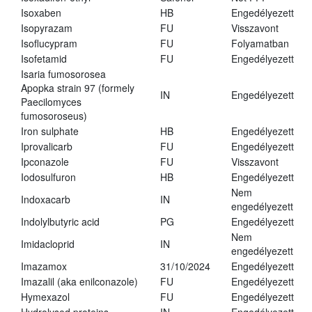
Isoxaben
HB
Engedélyezett
Isopyrazam
FU
Visszavont
Isoflucypram
FU
Folyamatban
Isofetamid
FU
Engedélyezett
Isaria fumosorosea
Apopka strain 97 (formely
IN
Engedélyezett
Paecilomyces
fumosoroseus)
Iron sulphate
HB
Engedélyezett
Iprovalicarb
FU
Engedélyezett
Ipconazole
FU
Visszavont
Iodosulfuron
HB
Engedélyezett
Nem
Indoxacarb
IN
engedélyezett
Indolylbutyric acid
PG
Engedélyezett
Nem
Imidacloprid
IN
engedélyezett
Imazamox
31/10/2024
Engedélyezett
Imazalil (aka enilconazole)
FU
Engedélyezett
Hymexazol
FU
Engedélyezett