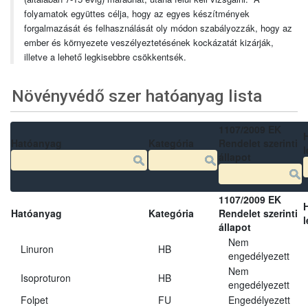
folyamatok együttes célja, hogy az egyes készítmények
forgalmazását és felhasználását oly módon szabályozzák, hogy az
ember és környezete veszélyeztetésének kockázatát kizárják,
illetve a lehető legkisebbre csökkentsék.
Növényvédő szer hatóanyag lista
1107/2009 EK
Hatóanyag
Kategória
Rendelet szerinti
l
állapot
1107/2009 EK
Hatóanyag
Kategória
Rendelet szerinti
l
állapot
Nem
Linuron
HB
engedélyezett
Nem
Isoproturon
HB
engedélyezett
Folpet
FU
Engedélyezett