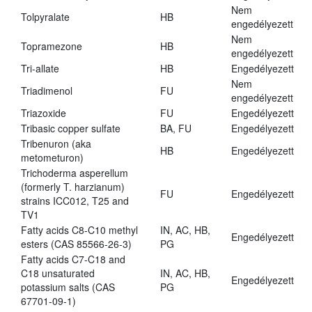
Nem
Tolpyralate
HB
engedélyezett
Nem
Topramezone
HB
engedélyezett
Tri-allate
HB
Engedélyezett
Nem
Triadimenol
FU
engedélyezett
Triazoxide
FU
Engedélyezett
Tribasic copper sulfate
BA, FU
Engedélyezett
Tribenuron (aka
HB
Engedélyezett
metometuron)
Trichoderma asperellum
(formerly T. harzianum)
FU
Engedélyezett
strains ICC012, T25 and
TV1
Fatty acids C8-C10 methyl
IN, AC, HB,
Engedélyezett
esters (CAS 85566-26-3)
PG
Fatty acids C7-C18 and
C18 unsaturated
IN, AC, HB,
Engedélyezett
potassium salts (CAS
PG
67701-09-1)