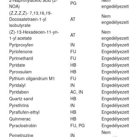
2-Naphthylacetic acid (2-
Nem
PG
NOA)
engedélyezett
(Z,Z,Z,Z)- 7,13,16,19-
Nem
Docosatetraen-1-yl
AT
engedélyezett
isobutyrate
(Z)-13-Hexadecen-11-yn-
Nem
AT
1-yl acetate
engedélyezett
Pyriproxyfen
IN
Engedélyezett
Pyriofenone
FU
Engedélyezett
Pyrimethanil
FU
Engedélyezett
Pyridate
HB
Engedélyezett
Pyroxsulam
HB
Engedélyezett
Pythium oligandrum M1
FU
Engedélyezett
Pyridalyl
IN
Engedélyezett
Pyridaben
AC, IN
Engedélyezett
Quartz sand
HB
Engedélyezett
Pyrethrins
IN
Engedélyezett
Pyraflufen-ethyl
HB
Engedélyezett
Quinmerac
HB
Engedélyezett
Pyraclostrobin
FU, PG
Engedélyezett
Nem
Pymetrozine
IN