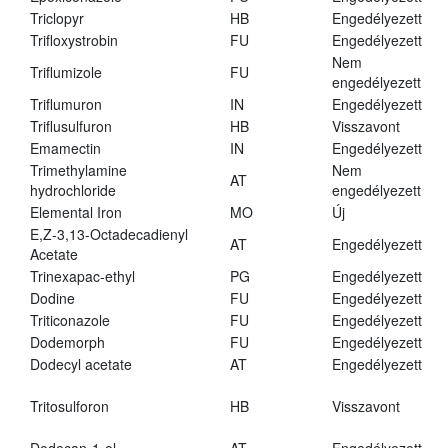
Triclopyr
HB
Engedélyezett
Trifloxystrobin
FU
Engedélyezett
Nem
Triflumizole
FU
engedélyezett
Triflumuron
IN
Engedélyezett
Triflusulfuron
HB
Visszavont
Emamectin
IN
Engedélyezett
Trimethylamine
Nem
AT
hydrochloride
engedélyezett
Elemental Iron
MO
Új
E,Z-3,13-Octadecadienyl
AT
Engedélyezett
Acetate
Trinexapac-ethyl
PG
Engedélyezett
Dodine
FU
Engedélyezett
Triticonazole
FU
Engedélyezett
Dodemorph
FU
Engedélyezett
Dodecyl acetate
AT
Engedélyezett
Tritosulforon
HB
Visszavont