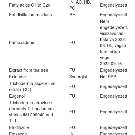
IN, AC, HB,
Fatty acids C7 to C20
Engedélyezett
PG
Fat distilation residues
RE
Engedélyezett
Nem
engedélyezett,
visszavonás
hatálya 2022.
Famoxadone
FU
03.16., végső
türelmi idő
vége
2022.09.16.
Extract from tea tree
FU
Engedélyezett
Extender
Synergist
Not PPP
Trichoderma asperellum
FU
Engedélyezett
(strain T34)
Eugenol
FU
Engedélyezett
Trichoderma atroviride
(formerly T. harzianum)
FU
Engedélyezett
strains IMI 206040 and
T11
Etridiazole
FU
Engedélyezett
Etoxazole
IN
Engedélyezett