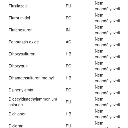
Nem
Flusilazole
FU
engedélyezett
Nem
Flurprimidol
PG
engedélyezett
Nem
Flufenoxuron
IN
engedélyezett
Nem
Fenbutatin oxide
AC
engedélyezett
Nem
Ethoxysulfuron
HB
engedélyezett
Nem
Ethoxyquin
PG
engedélyezett
Nem
Ethamethsulfuron methyl
HB
engedélyezett
Nem
Diphenylamin
PG
engedélyezett
Didecyldimethylammonium
Nem
FU
chloride
engedélyezett
Nem
Dichlobenil
HB
engedélyezett
Nem
Dicloran
FU