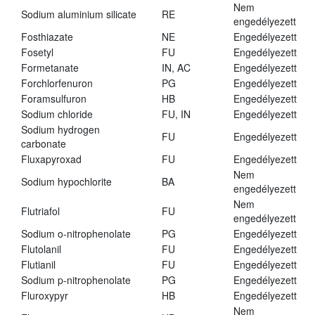
Nem
Sodium aluminium silicate
RE
engedélyezett
Fosthiazate
NE
Engedélyezett
Fosetyl
FU
Engedélyezett
Formetanate
IN, AC
Engedélyezett
Forchlorfenuron
PG
Engedélyezett
Foramsulfuron
HB
Engedélyezett
Sodium chloride
FU, IN
Engedélyezett
Sodium hydrogen
FU
Engedélyezett
carbonate
Fluxapyroxad
FU
Engedélyezett
Nem
Sodium hypochlorite
BA
engedélyezett
Nem
Flutriafol
FU
engedélyezett
Sodium o-nitrophenolate
PG
Engedélyezett
Flutolanil
FU
Engedélyezett
Flutianil
FU
Engedélyezett
Sodium p-nitrophenolate
PG
Engedélyezett
Fluroxypyr
HB
Engedélyezett
Nem