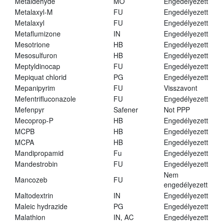
Metaldehyde
MO
Engedélyezett
Metalaxyl-M
FU
Engedélyezett
Metalaxyl
FU
Engedélyezett
Metaflumizone
IN
Engedélyezett
Mesotrione
HB
Engedélyezett
Mesosulfuron
HB
Engedélyezett
Meptyldinocap
FU
Engedélyezett
Mepiquat chlorid
PG
Engedélyezett
Mepanipyrim
FU
Visszavont
Mefentrifluconazole
FU
Engedélyezett
Mefenpyr
Safener
Not PPP
Mecoprop-P
HB
Engedélyezett
MCPB
HB
Engedélyezett
MCPA
HB
Engedélyezett
Mandipropamid
Fu
Engedélyezett
Mandestrobin
FU
Engedélyezett
Nem
Mancozeb
FU
engedélyezett
Maltodextrin
IN
Engedélyezett
Maleic hydrazide
PG
Engedélyezett
Malathion
IN, AC
Engedélyezett