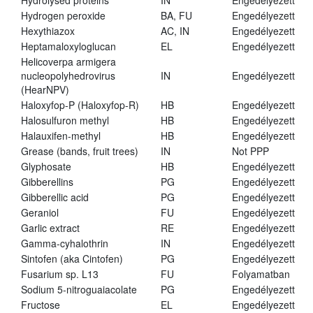
Hydrolysed proteins
IN
Engedélyezett
Hydrogen peroxide
BA, FU
Engedélyezett
Hexythiazox
AC, IN
Engedélyezett
Heptamaloxyloglucan
EL
Engedélyezett
Helicoverpa armigera
nucleopolyhedrovirus
IN
Engedélyezett
(HearNPV)
Haloxyfop-P (Haloxyfop-R)
HB
Engedélyezett
Halosulfuron methyl
HB
Engedélyezett
Halauxifen-methyl
HB
Engedélyezett
Grease (bands, fruit trees)
IN
Not PPP
Glyphosate
HB
Engedélyezett
Gibberellins
PG
Engedélyezett
Gibberellic acid
PG
Engedélyezett
Geraniol
FU
Engedélyezett
Garlic extract
RE
Engedélyezett
Gamma-cyhalothrin
IN
Engedélyezett
Sintofen (aka Cintofen)
PG
Engedélyezett
Fusarium sp. L13
FU
Folyamatban
Sodium 5-nitroguaiacolate
PG
Engedélyezett
Fructose
EL
Engedélyezett