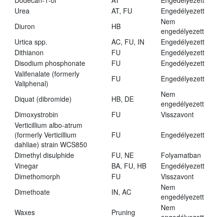
Dodecan-1-ol
AT
Engedélyezett
Urea
AT, FU
Engedélyezett
Nem
Diuron
HB
engedélyezett
Urtica spp.
AC, FU, IN
Engedélyezett
Dithianon
FU
Engedélyezett
Disodium phosphonate
FU
Engedélyezett
Valifenalate (formerly
FU
Engedélyezett
Valiphenal)
Nem
Diquat (dibromide)
HB, DE
engedélyezett
Dimoxystrobin
FU
Visszavont
Verticillium albo-atrum
(formerly Verticillium
FU
Engedélyezett
dahliae) strain WCS850
Dimethyl disulphide
FU, NE
Folyamatban
Vinegar
BA, FU, HB
Engedélyezett
Dimethomorph
FU
Visszavont
Nem
Dimethoate
IN, AC
engedélyezett
Nem
Waxes
Pruning