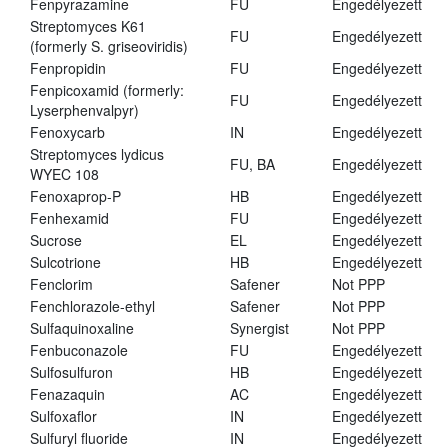
Fenpyrazamine
FU
Engedélyezett
Streptomyces K61
FU
Engedélyezett
(formerly S. griseoviridis)
Fenpropidin
FU
Engedélyezett
Fenpicoxamid (formerly:
FU
Engedélyezett
Lyserphenvalpyr)
Fenoxycarb
IN
Engedélyezett
Streptomyces lydicus
FU, BA
Engedélyezett
WYEC 108
Fenoxaprop-P
HB
Engedélyezett
Fenhexamid
FU
Engedélyezett
Sucrose
EL
Engedélyezett
Sulcotrione
HB
Engedélyezett
Fenclorim
Safener
Not PPP
Fenchlorazole-ethyl
Safener
Not PPP
Sulfaquinoxaline
Synergist
Not PPP
Fenbuconazole
FU
Engedélyezett
Sulfosulfuron
HB
Engedélyezett
Fenazaquin
AC
Engedélyezett
Sulfoxaflor
IN
Engedélyezett
Sulfuryl fluoride
IN
Engedélyezett