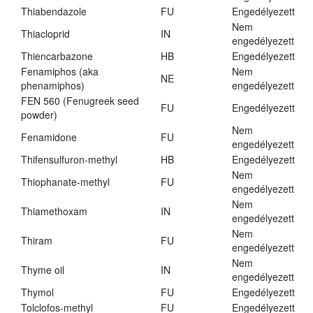
Thiabendazole
FU
Engedélyezett
Nem
Thiacloprid
IN
engedélyezett
Thiencarbazone
HB
Engedélyezett
Fenamiphos (aka
Nem
NE
phenamiphos)
engedélyezett
FEN 560 (Fenugreek seed
FU
Engedélyezett
powder)
Nem
Fenamidone
FU
engedélyezett
Thifensulfuron-methyl
HB
Engedélyezett
Nem
Thiophanate-methyl
FU
engedélyezett
Nem
Thiamethoxam
IN
engedélyezett
Nem
Thiram
FU
engedélyezett
Nem
Thyme oil
IN
engedélyezett
Thymol
FU
Engedélyezett
Tolclofos-methyl
FU
Engedélyezett