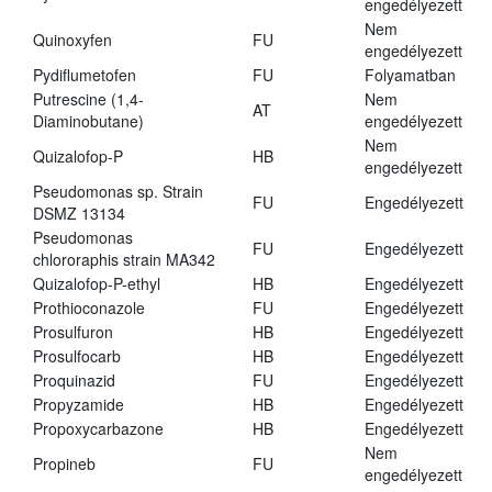
engedélyezett
Nem
Quinoxyfen
FU
engedélyezett
Pydiflumetofen
FU
Folyamatban
Putrescine (1,4-
Nem
AT
Diaminobutane)
engedélyezett
Nem
Quizalofop-P
HB
engedélyezett
Pseudomonas sp. Strain
FU
Engedélyezett
DSMZ 13134
Pseudomonas
FU
Engedélyezett
chlororaphis strain MA342
Quizalofop-P-ethyl
HB
Engedélyezett
Prothioconazole
FU
Engedélyezett
Prosulfuron
HB
Engedélyezett
Prosulfocarb
HB
Engedélyezett
Proquinazid
FU
Engedélyezett
Propyzamide
HB
Engedélyezett
Propoxycarbazone
HB
Engedélyezett
Nem
Propineb
FU
engedélyezett