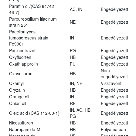
Paraffin oil/(CAS 64742-
AC, IN
Engedélyezett
46-7)
Purpureocillium lilacinum
NE
Engedélyezett
strain 251
Paecilomyces
fumosoroseus strain
IN
Engedélyezett
Fe9901
Paclobutrazol
PG
Engedélyezett
Oxyfluorfen
HB
Engedélyezett
Oxathiapiprolin
FU
Engedélyezett
Nem
Oxasulfuron
HB
engedélyezett
Oxamyl
IN, NE
Visszavont
Oryzalin
HB
Engedélyezett
Orange oil
IN
Engedélyezett
Onion oil
RE
Engedélyezett
IN, AC, HB,
Oleic acid (CAS 112-80-1)
Engedélyezett
PG
Nicosulfuron
HB
Engedélyezett
Napropamide-M
HB
Folyamatban