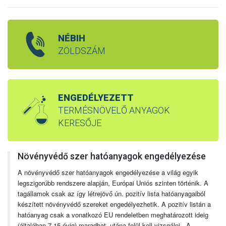
NÉBIH
ZÖLDSZÁM
ENGEDÉLYEZETT
TERMÉSNÖVELŐ ANYAGOK
KERESŐJE
Növényvédő szer hatóanyagok engedélyezése
A növényvédő szer hatóanyagok engedélyezése a világ egyik
legszigorúbb rendszere alapján, Európai Uniós szinten történik. A
tagállamok csak az így létrejövő ún. pozitív lista hatóanyagaiból
készített növényvédő szereket engedélyezhetik. A pozitív listán a
hatóanyag csak a vonatkozó EU rendeletben meghatározott ideig
(általában 7-15 évig) maradhat, utána felül kell vizsgálni. A