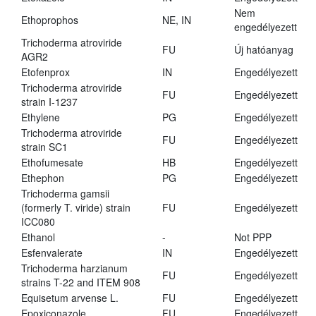
Nem
Ethoprophos
NE, IN
engedélyezett
Trichoderma atroviride
FU
Új hatóanyag
AGR2
Etofenprox
IN
Engedélyezett
Trichoderma atroviride
FU
Engedélyezett
strain I-1237
Ethylene
PG
Engedélyezett
Trichoderma atroviride
FU
Engedélyezett
strain SC1
Ethofumesate
HB
Engedélyezett
Ethephon
PG
Engedélyezett
Trichoderma gamsii
(formerly T. viride) strain
FU
Engedélyezett
ICC080
Ethanol
-
Not PPP
Esfenvalerate
IN
Engedélyezett
Trichoderma harzianum
FU
Engedélyezett
strains T-22 and ITEM 908
Equisetum arvense L.
FU
Engedélyezett
Epoxiconazole
FU
Engedélyezett