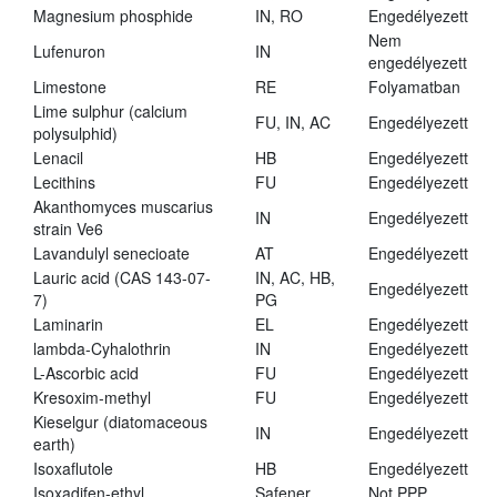
Magnesium phosphide
IN, RO
Engedélyezett
Nem
Lufenuron
IN
engedélyezett
Limestone
RE
Folyamatban
Lime sulphur (calcium
FU, IN, AC
Engedélyezett
polysulphid)
Lenacil
HB
Engedélyezett
Lecithins
FU
Engedélyezett
Akanthomyces muscarius
IN
Engedélyezett
strain Ve6
Lavandulyl senecioate
AT
Engedélyezett
Lauric acid (CAS 143-07-
IN, AC, HB,
Engedélyezett
7)
PG
Laminarin
EL
Engedélyezett
lambda-Cyhalothrin
IN
Engedélyezett
L-Ascorbic acid
FU
Engedélyezett
Kresoxim-methyl
FU
Engedélyezett
Kieselgur (diatomaceous
IN
Engedélyezett
earth)
Isoxaflutole
HB
Engedélyezett
Isoxadifen-ethyl
Safener
Not PPP