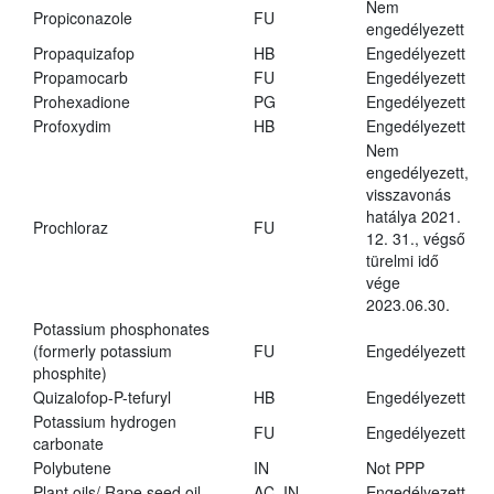
Nem
Propiconazole
FU
engedélyezett
Propaquizafop
HB
Engedélyezett
Propamocarb
FU
Engedélyezett
Prohexadione
PG
Engedélyezett
Profoxydim
HB
Engedélyezett
Nem
engedélyezett,
visszavonás
hatálya 2021.
Prochloraz
FU
12. 31., végső
türelmi idő
vége
2023.06.30.
Potassium phosphonates
(formerly potassium
FU
Engedélyezett
phosphite)
Quizalofop-P-tefuryl
HB
Engedélyezett
Potassium hydrogen
FU
Engedélyezett
carbonate
Polybutene
IN
Not PPP
Plant oils/ Rape seed oil
AC, IN
Engedélyezett