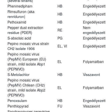
(several strains)
Phenmedipham
HB
Engedélyezett
Rimsulfuron (aka
HB
Engedélyezett
renriduron)
Pethoxamid
HB
Engedélyezett
Pepper dust extraction
Nem
RE
residue (PDER)
engedélyezett
S-abscisic acid
PG
Engedélyezett
Pepino mosaic virus strain
EL, VI
Engedélyezett
CH2 isolate 1906
Pepino mosaic virus
(PepMV) European (EU)
EL
Folyamatban
strain, mild isolate Abp1
(PEPMVO)
S-Metolachlor
HB
Visszavont
Pepino mosaic virus
(PepMV) Chilean (CH2)
EL
Folyamatban
strain, mild isolate Abp2
(PEPMVO)
Penoxsulam
HB
Engedélyezett
Penthiopyrad
FU
Visszavont
Saccharomyces cerevisiae