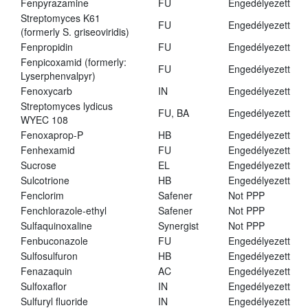
Fenpyrazamine
FU
Engedélyezett
Streptomyces K61
FU
Engedélyezett
(formerly S. griseoviridis)
Fenpropidin
FU
Engedélyezett
Fenpicoxamid (formerly:
FU
Engedélyezett
Lyserphenvalpyr)
Fenoxycarb
IN
Engedélyezett
Streptomyces lydicus
FU, BA
Engedélyezett
WYEC 108
Fenoxaprop-P
HB
Engedélyezett
Fenhexamid
FU
Engedélyezett
Sucrose
EL
Engedélyezett
Sulcotrione
HB
Engedélyezett
Fenclorim
Safener
Not PPP
Fenchlorazole-ethyl
Safener
Not PPP
Sulfaquinoxaline
Synergist
Not PPP
Fenbuconazole
FU
Engedélyezett
Sulfosulfuron
HB
Engedélyezett
Fenazaquin
AC
Engedélyezett
Sulfoxaflor
IN
Engedélyezett
Sulfuryl fluoride
IN
Engedélyezett