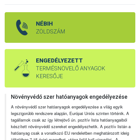
NÉBIH
ZÖLDSZÁM
ENGEDÉLYEZETT
TERMÉSNÖVELŐ ANYAGOK
KERESŐJE
Növényvédő szer hatóanyagok engedélyezése
A növényvédő szer hatóanyagok engedélyezése a világ egyik
legszigorúbb rendszere alapján, Európai Uniós szinten történik. A
tagállamok csak az így létrejövő ún. pozitív lista hatóanyagaiból
készített növényvédő szereket engedélyezhetik. A pozitív listán a
hatóanyag csak a vonatkozó EU rendeletben meghatározott ideig
(általában 7-15 évig) maradhat, utána felül kell vizsgálni. A