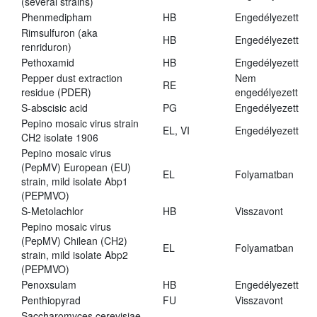
(several strains)
Phenmedipham
HB
Engedélyezett
Rimsulfuron (aka
HB
Engedélyezett
renriduron)
Pethoxamid
HB
Engedélyezett
Pepper dust extraction
Nem
RE
residue (PDER)
engedélyezett
S-abscisic acid
PG
Engedélyezett
Pepino mosaic virus strain
EL, VI
Engedélyezett
CH2 isolate 1906
Pepino mosaic virus
(PepMV) European (EU)
EL
Folyamatban
strain, mild isolate Abp1
(PEPMVO)
S-Metolachlor
HB
Visszavont
Pepino mosaic virus
(PepMV) Chilean (CH2)
EL
Folyamatban
strain, mild isolate Abp2
(PEPMVO)
Penoxsulam
HB
Engedélyezett
Penthiopyrad
FU
Visszavont
Saccharomyces cerevisiae