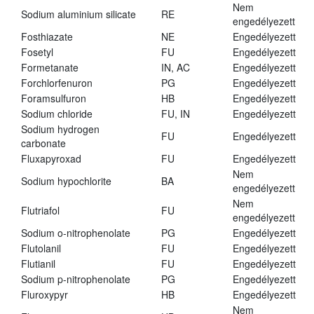
Nem
Sodium aluminium silicate
RE
engedélyezett
Fosthiazate
NE
Engedélyezett
Fosetyl
FU
Engedélyezett
Formetanate
IN, AC
Engedélyezett
Forchlorfenuron
PG
Engedélyezett
Foramsulfuron
HB
Engedélyezett
Sodium chloride
FU, IN
Engedélyezett
Sodium hydrogen
FU
Engedélyezett
carbonate
Fluxapyroxad
FU
Engedélyezett
Nem
Sodium hypochlorite
BA
engedélyezett
Nem
Flutriafol
FU
engedélyezett
Sodium o-nitrophenolate
PG
Engedélyezett
Flutolanil
FU
Engedélyezett
Flutianil
FU
Engedélyezett
Sodium p-nitrophenolate
PG
Engedélyezett
Fluroxypyr
HB
Engedélyezett
Nem