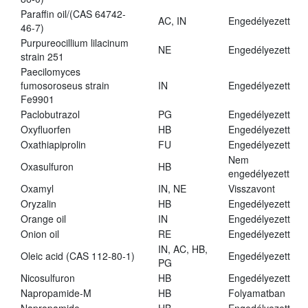
Paraffin oil/(CAS 64742-
AC, IN
Engedélyezett
46-7)
Purpureocillium lilacinum
NE
Engedélyezett
strain 251
Paecilomyces
fumosoroseus strain
IN
Engedélyezett
Fe9901
Paclobutrazol
PG
Engedélyezett
Oxyfluorfen
HB
Engedélyezett
Oxathiapiprolin
FU
Engedélyezett
Nem
Oxasulfuron
HB
engedélyezett
Oxamyl
IN, NE
Visszavont
Oryzalin
HB
Engedélyezett
Orange oil
IN
Engedélyezett
Onion oil
RE
Engedélyezett
IN, AC, HB,
Oleic acid (CAS 112-80-1)
Engedélyezett
PG
Nicosulfuron
HB
Engedélyezett
Napropamide-M
HB
Folyamatban