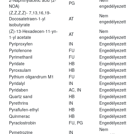
2-Naphthylacetic acid (2-
Nem
PG
NOA)
engedélyezett
(Z,Z,Z,Z)- 7,13,16,19-
Nem
Docosatetraen-1-yl
AT
engedélyezett
isobutyrate
(Z)-13-Hexadecen-11-yn-
Nem
AT
1-yl acetate
engedélyezett
Pyriproxyfen
IN
Engedélyezett
Pyriofenone
FU
Engedélyezett
Pyrimethanil
FU
Engedélyezett
Pyridate
HB
Engedélyezett
Pyroxsulam
HB
Engedélyezett
Pythium oligandrum M1
FU
Engedélyezett
Pyridalyl
IN
Engedélyezett
Pyridaben
AC, IN
Engedélyezett
Quartz sand
HB
Engedélyezett
Pyrethrins
IN
Engedélyezett
Pyraflufen-ethyl
HB
Engedélyezett
Quinmerac
HB
Engedélyezett
Pyraclostrobin
FU, PG
Engedélyezett
Nem
Pymetrozine
IN