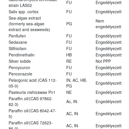
FU
Engedélyezett
strain LAS02
Salix spp. cortex
FU
Engedélyezett
Sea-algae extract
Nem
(formerly sea-algae
PG
engedélyezett
extract and seaweeds)
Penflufen
FU
Engedélyezett
Sedaxane
FU
Engedélyezett
Silthiofam
FU
Engedélyezett
Pendimethalin
HB
Engedélyezett
Silver iodide
RE
Not PPP
Pencycuron
FU
Engedélyezett
Penconazole
FU
Engedélyezett
Pelargonic acid (CAS 112-
IN, AC, HB,
Engedélyezett
05-0)
PG
Pasteuria nishizawae Pn1
NE
Engedélyezett
Paraffin oil/(CAS 97862-
Ac, IN
Engedélyezett
82-3)
Paraffin oil/(CAS 8042-47-
AC, IN
Engedélyezett
5)
Paraffin oil/(CAS 72623-
AC, IN
Engedélyezett
86-0)