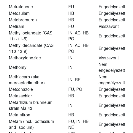
Metrafenone
FU
Engedélyezett
Metosulam
HB
Engedélyezett
Metobromuron
HB
Engedélyezett
Metiram
FU
Visszavont
Methyl octanoate (CAS
IN, AC, HB,
Engedélyezett
111-11-5)
PG
Methyl decanoate (CAS
IN, AC, HB,
Engedélyezett
110-42-9)
PG
Methoxyfenozide
IN
Visszavont
Nem
Methomyl
IN
engedélyezett
Methiocarb (aka
Nem
IN, RE
mercaptodimethur)
engedélyezett
Metconazole
FU, PG
Engedélyezett
Metazachlor
HB
Engedélyezett
Metarhizium brunneum
IN
Engedélyezett
strain Ma 43
Metamitron
HB
Engedélyezett
Metam (incl. -potassium
FU, IN, HB,
Engedélyezett
and -sodium)
NE