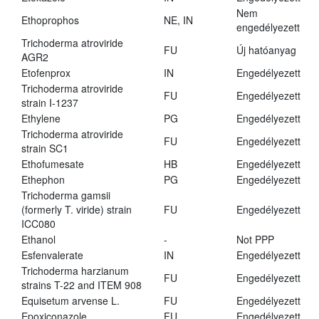
Nem
Ethoprophos
NE, IN
engedélyezett
Trichoderma atroviride
FU
Új hatóanyag
AGR2
Etofenprox
IN
Engedélyezett
Trichoderma atroviride
FU
Engedélyezett
strain I-1237
Ethylene
PG
Engedélyezett
Trichoderma atroviride
FU
Engedélyezett
strain SC1
Ethofumesate
HB
Engedélyezett
Ethephon
PG
Engedélyezett
Trichoderma gamsii
(formerly T. viride) strain
FU
Engedélyezett
ICC080
Ethanol
-
Not PPP
Esfenvalerate
IN
Engedélyezett
Trichoderma harzianum
FU
Engedélyezett
strains T-22 and ITEM 908
Equisetum arvense L.
FU
Engedélyezett
Epoxiconazole
FU
Engedélyezett