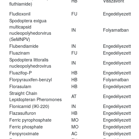
HB
Visszavont
fluthiamide)
Fludioxonil
FU
Engedélyezett
Spodoptera exigua
multicapsid
IN
Folyamatban
nucleopolyhedorvirus
(SeMNPV)
Flubendiamide
IN
Engedélyezett
Fluazinam
FU
Engedélyezett
Spodoptera littoralis
IN
Engedélyezett
nucleopolyhedrovirus
Fluazifop-P
HB
Engedélyezett
Florpyrauxifen-benzyl
HB
Folyamatban
Florasulam
HB
Engedélyezett
Straight Chain
AT
Engedélyezett
Lepidopteran Pheromones
Flonicamid (IKI-220)
IN
Engedélyezett
Flazasulfuron
HB
Engedélyezett
Ferric pyrophosphate
MO
Engedélyezett
Ferric phosphate
MO
Engedélyezett
Fenpyroximate
AC
Engedélyezett