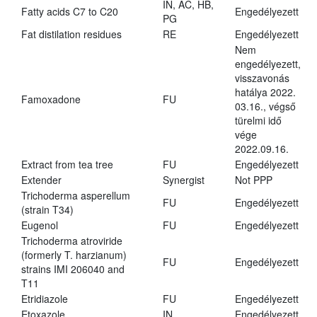
IN, AC, HB,
Fatty acids C7 to C20
Engedélyezett
PG
Fat distilation residues
RE
Engedélyezett
Nem
engedélyezett,
visszavonás
hatálya 2022.
Famoxadone
FU
03.16., végső
türelmi idő
vége
2022.09.16.
Extract from tea tree
FU
Engedélyezett
Extender
Synergist
Not PPP
Trichoderma asperellum
FU
Engedélyezett
(strain T34)
Eugenol
FU
Engedélyezett
Trichoderma atroviride
(formerly T. harzianum)
FU
Engedélyezett
strains IMI 206040 and
T11
Etridiazole
FU
Engedélyezett
Etoxazole
IN
Engedélyezett