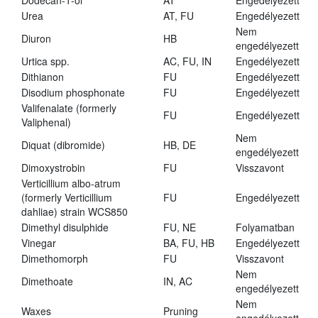
Dodecan-1-ol
AT
Engedélyezett
Urea
AT, FU
Engedélyezett
Nem
Diuron
HB
engedélyezett
Urtica spp.
AC, FU, IN
Engedélyezett
Dithianon
FU
Engedélyezett
Disodium phosphonate
FU
Engedélyezett
Valifenalate (formerly
FU
Engedélyezett
Valiphenal)
Nem
Diquat (dibromide)
HB, DE
engedélyezett
Dimoxystrobin
FU
Visszavont
Verticillium albo-atrum
(formerly Verticillium
FU
Engedélyezett
dahliae) strain WCS850
Dimethyl disulphide
FU, NE
Folyamatban
Vinegar
BA, FU, HB
Engedélyezett
Dimethomorph
FU
Visszavont
Nem
Dimethoate
IN, AC
engedélyezett
Nem
Waxes
Pruning