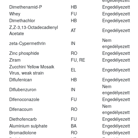
engedélyezett
Dimethenamid-P
HB
Engedélyezett
Whey
FU
Engedélyezett
Dimethachlor
HB
Engedélyezett
Z,Z-3,13-Octadecadienyl
AT
Engedélyezett
Acetate
Nem
zeta-Cypermethrin
IN
engedélyezett
Zinc phosphide
RO
Engedélyezett
Ziram
FU, RE
Engedélyezett
Zucchini Yellow Mosaik
EL
Engedélyezett
Virus, weak strain
Diflufenican
HB
Engedélyezett
Nem
Diflubenzuron
IN
engedélyezett
Difenoconazole
FU
Engedélyezett
Nem
Difenacoum
RO
engedélyezett
Diethofencarb
FU
Engedélyezett
Aluminium sulphate
BA
Engedélyezett
Bromadiolone
RO
Engedélyezett