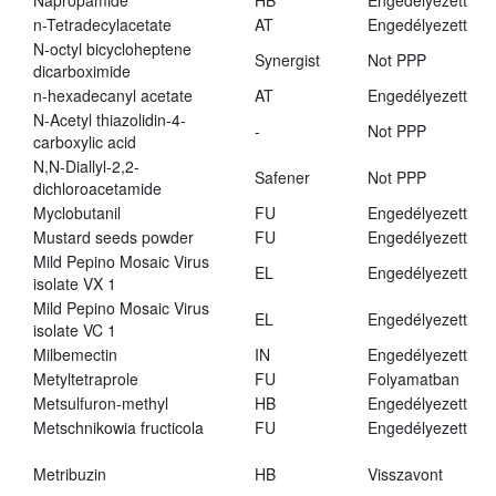
Napropamide
HB
Engedélyezett
n-Tetradecylacetate
AT
Engedélyezett
N-octyl bicycloheptene
Synergist
Not PPP
dicarboximide
n-hexadecanyl acetate
AT
Engedélyezett
N-Acetyl thiazolidin-4-
-
Not PPP
carboxylic acid
N,N-Diallyl-2,2-
Safener
Not PPP
dichloroacetamide
Myclobutanil
FU
Engedélyezett
Mustard seeds powder
FU
Engedélyezett
Mild Pepino Mosaic Virus
EL
Engedélyezett
isolate VX 1
Mild Pepino Mosaic Virus
EL
Engedélyezett
isolate VC 1
Milbemectin
IN
Engedélyezett
Metyltetraprole
FU
Folyamatban
Metsulfuron-methyl
HB
Engedélyezett
Metschnikowia fructicola
FU
Engedélyezett
Metribuzin
HB
Visszavont