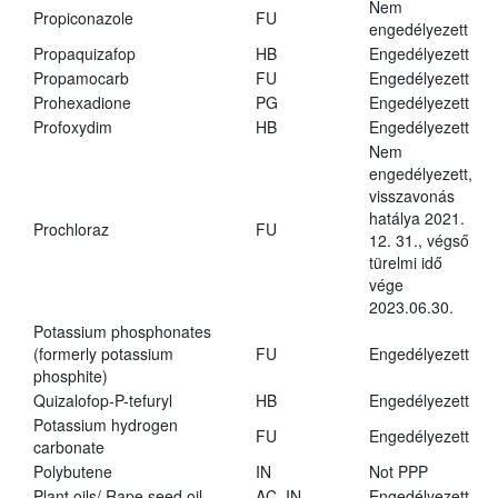
Nem
Propiconazole
FU
engedélyezett
Propaquizafop
HB
Engedélyezett
Propamocarb
FU
Engedélyezett
Prohexadione
PG
Engedélyezett
Profoxydim
HB
Engedélyezett
Nem
engedélyezett,
visszavonás
hatálya 2021.
Prochloraz
FU
12. 31., végső
türelmi idő
vége
2023.06.30.
Potassium phosphonates
(formerly potassium
FU
Engedélyezett
phosphite)
Quizalofop-P-tefuryl
HB
Engedélyezett
Potassium hydrogen
FU
Engedélyezett
carbonate
Polybutene
IN
Not PPP
Plant oils/ Rape seed oil
AC, IN
Engedélyezett