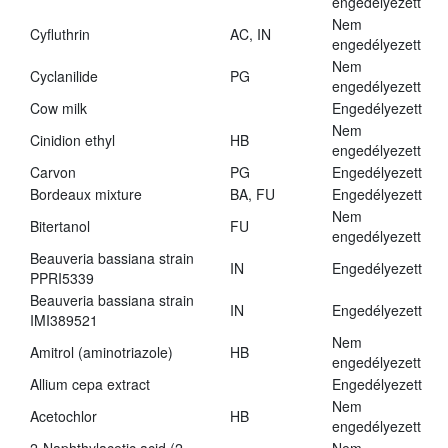
engedélyezett
Nem
Cyfluthrin
AC, IN
engedélyezett
Nem
Cyclanilide
PG
engedélyezett
Cow milk
Engedélyezett
Nem
Cinidion ethyl
HB
engedélyezett
Carvon
PG
Engedélyezett
Bordeaux mixture
BA, FU
Engedélyezett
Nem
Bitertanol
FU
engedélyezett
Beauveria bassiana strain
IN
Engedélyezett
PPRI5339
Beauveria bassiana strain
IN
Engedélyezett
IMI389521
Nem
Amitrol (aminotriazole)
HB
engedélyezett
Allium cepa extract
Engedélyezett
Nem
Acetochlor
HB
engedélyezett