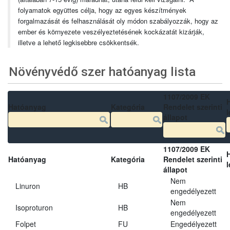
folyamatok együttes célja, hogy az egyes készítmények
forgalmazását és felhasználását oly módon szabályozzák, hogy az
ember és környezete veszélyeztetésének kockázatát kizárják,
illetve a lehető legkisebbre csökkentsék.
Növényvédő szer hatóanyag lista
1107/2009 EK
Hatóanyag
Kategória
Rendelet szerinti
l
állapot
1107/2009 EK
Hatóanyag
Kategória
Rendelet szerinti
l
állapot
Nem
Linuron
HB
engedélyezett
Nem
Isoproturon
HB
engedélyezett
Folpet
FU
Engedélyezett