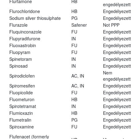
Flurtamone
HB
engedélyezett
Flurochloridone
HB
Engedélyezett
Sodium silver thiosulphate
PG
Engedélyezett
Flurazole
Safener
Not PPP
Fluquinconazole
FU
Engedélyezett
Flupyradifurone
IN
Engedélyezett
Fluoxastrobin
FU
Engedélyezett
Fluopyram
FU
Engedélyezett
Spinetoram
IN
Engedélyezett
Spinosad
IN
Engedélyezett
Nem
Spirodiclofen
AC, IN
engedélyezett
Spiromesifen
AC, IN
Engedélyezett
Fluopicolide
FU
Engedélyezett
Fluometuron
HB
Engedélyezett
Spirotetramat
IN
Engedélyezett
Flumioxazin
HB
Engedélyezett
Flumetralin
PG
Engedélyezett
Spiroxamine
FU
Engedélyezett
Flufenacet (formerly