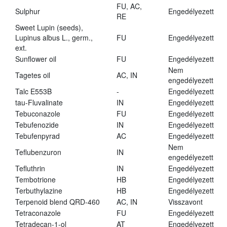
FU, AC,
Sulphur
Engedélyezett
RE
Sweet Lupin (seeds),
Lupinus albus L., germ.,
FU
Engedélyezett
ext.
Sunflower oil
FU
Engedélyezett
Nem
Tagetes oil
AC, IN
engedélyezett
Talc E553B
-
Engedélyezett
tau-Fluvalinate
IN
Engedélyezett
Tebuconazole
FU
Engedélyezett
Tebufenozide
IN
Engedélyezett
Tebufenpyrad
AC
Engedélyezett
Nem
Teflubenzuron
IN
engedélyezett
Tefluthrin
IN
Engedélyezett
Tembotrione
HB
Engedélyezett
Terbuthylazine
HB
Engedélyezett
Terpenoid blend QRD-460
AC, IN
Visszavont
Tetraconazole
FU
Engedélyezett
Tetradecan-1-ol
AT
Engedélyezett