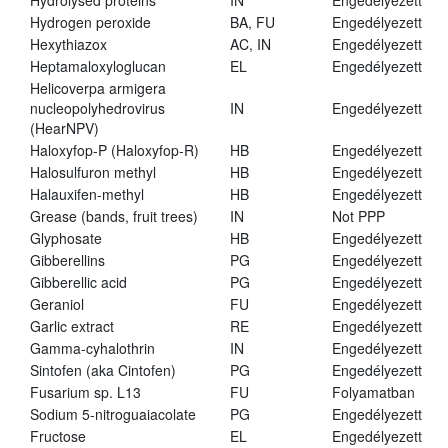
Hydrolysed proteins
IN
Engedélyezett
Hydrogen peroxide
BA, FU
Engedélyezett
Hexythiazox
AC, IN
Engedélyezett
Heptamaloxyloglucan
EL
Engedélyezett
Helicoverpa armigera
nucleopolyhedrovirus
IN
Engedélyezett
(HearNPV)
Haloxyfop-P (Haloxyfop-R)
HB
Engedélyezett
Halosulfuron methyl
HB
Engedélyezett
Halauxifen-methyl
HB
Engedélyezett
Grease (bands, fruit trees)
IN
Not PPP
Glyphosate
HB
Engedélyezett
Gibberellins
PG
Engedélyezett
Gibberellic acid
PG
Engedélyezett
Geraniol
FU
Engedélyezett
Garlic extract
RE
Engedélyezett
Gamma-cyhalothrin
IN
Engedélyezett
Sintofen (aka Cintofen)
PG
Engedélyezett
Fusarium sp. L13
FU
Folyamatban
Sodium 5-nitroguaiacolate
PG
Engedélyezett
Fructose
EL
Engedélyezett