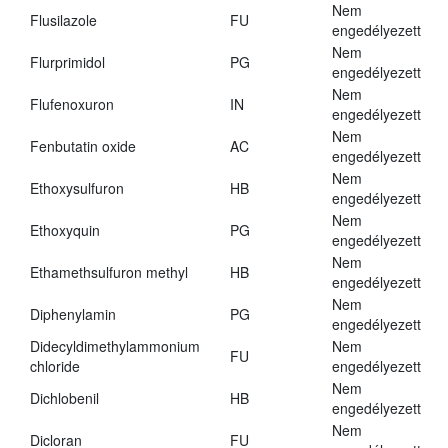
Nem
Flusilazole
FU
engedélyezett
Nem
Flurprimidol
PG
engedélyezett
Nem
Flufenoxuron
IN
engedélyezett
Nem
Fenbutatin oxide
AC
engedélyezett
Nem
Ethoxysulfuron
HB
engedélyezett
Nem
Ethoxyquin
PG
engedélyezett
Nem
Ethamethsulfuron methyl
HB
engedélyezett
Nem
Diphenylamin
PG
engedélyezett
Didecyldimethylammonium
Nem
FU
chloride
engedélyezett
Nem
Dichlobenil
HB
engedélyezett
Nem
Dicloran
FU