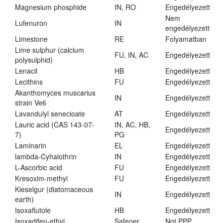
Magnesium phosphide
IN, RO
Engedélyezett
Nem
Lufenuron
IN
engedélyezett
Limestone
RE
Folyamatban
Lime sulphur (calcium
FU, IN, AC
Engedélyezett
polysulphid)
Lenacil
HB
Engedélyezett
Lecithins
FU
Engedélyezett
Akanthomyces muscarius
IN
Engedélyezett
strain Ve6
Lavandulyl senecioate
AT
Engedélyezett
Lauric acid (CAS 143-07-
IN, AC, HB,
Engedélyezett
7)
PG
Laminarin
EL
Engedélyezett
lambda-Cyhalothrin
IN
Engedélyezett
L-Ascorbic acid
FU
Engedélyezett
Kresoxim-methyl
FU
Engedélyezett
Kieselgur (diatomaceous
IN
Engedélyezett
earth)
Isoxaflutole
HB
Engedélyezett
Isoxadifen-ethyl
Safener
Not PPP