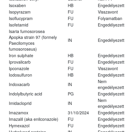
Isoxaben
HB
Engedélyezett
Isopyrazam
FU
Visszavont
Isoflucypram
FU
Folyamatban
Isofetamid
FU
Engedélyezett
Isaria fumosorosea
Apopka strain 97 (formely
IN
Engedélyezett
Paecilomyces
fumosoroseus)
Iron sulphate
HB
Engedélyezett
Iprovalicarb
FU
Engedélyezett
Ipconazole
FU
Visszavont
Iodosulfuron
HB
Engedélyezett
Nem
Indoxacarb
IN
engedélyezett
Indolylbutyric acid
PG
Engedélyezett
Nem
Imidacloprid
IN
engedélyezett
Imazamox
31/10/2024
Engedélyezett
Imazalil (aka enilconazole)
FU
Engedélyezett
Hymexazol
FU
Engedélyezett