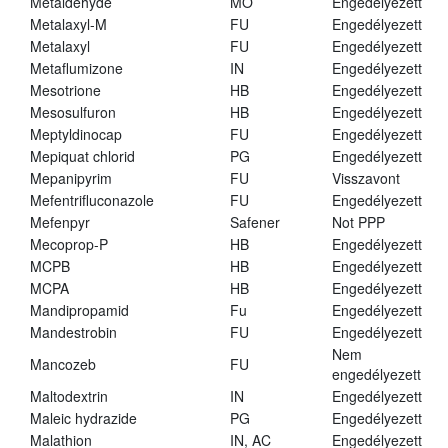
Metaldehyde
MO
Engedélyezett
Metalaxyl-M
FU
Engedélyezett
Metalaxyl
FU
Engedélyezett
Metaflumizone
IN
Engedélyezett
Mesotrione
HB
Engedélyezett
Mesosulfuron
HB
Engedélyezett
Meptyldinocap
FU
Engedélyezett
Mepiquat chlorid
PG
Engedélyezett
Mepanipyrim
FU
Visszavont
Mefentrifluconazole
FU
Engedélyezett
Mefenpyr
Safener
Not PPP
Mecoprop-P
HB
Engedélyezett
MCPB
HB
Engedélyezett
MCPA
HB
Engedélyezett
Mandipropamid
Fu
Engedélyezett
Mandestrobin
FU
Engedélyezett
Nem
Mancozeb
FU
engedélyezett
Maltodextrin
IN
Engedélyezett
Maleic hydrazide
PG
Engedélyezett
Malathion
IN, AC
Engedélyezett