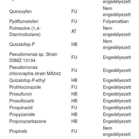
engedélyezett
Nem
Quinoxyfen
FU
engedélyezett
Pydiflumetofen
FU
Folyamatban
Putrescine (1,4-
Nem
AT
Diaminobutane)
engedélyezett
Nem
Quizalofop-P
HB
engedélyezett
Pseudomonas sp. Strain
FU
Engedélyezett
DSMZ 13134
Pseudomonas
FU
Engedélyezett
chlororaphis strain MA342
Quizalofop-P-ethyl
HB
Engedélyezett
Prothioconazole
FU
Engedélyezett
Prosulfuron
HB
Engedélyezett
Prosulfocarb
HB
Engedélyezett
Proquinazid
FU
Engedélyezett
Propyzamide
HB
Engedélyezett
Propoxycarbazone
HB
Engedélyezett
Nem
Propineb
FU
engedélyezett