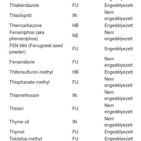
Thiabendazole
FU
Engedélyezett
Nem
Thiacloprid
IN
engedélyezett
Thiencarbazone
HB
Engedélyezett
Fenamiphos (aka
Nem
NE
phenamiphos)
engedélyezett
FEN 560 (Fenugreek seed
FU
Engedélyezett
powder)
Nem
Fenamidone
FU
engedélyezett
Thifensulfuron-methyl
HB
Engedélyezett
Nem
Thiophanate-methyl
FU
engedélyezett
Nem
Thiamethoxam
IN
engedélyezett
Nem
Thiram
FU
engedélyezett
Nem
Thyme oil
IN
engedélyezett
Thymol
FU
Engedélyezett
Tolclofos-methyl
FU
Engedélyezett