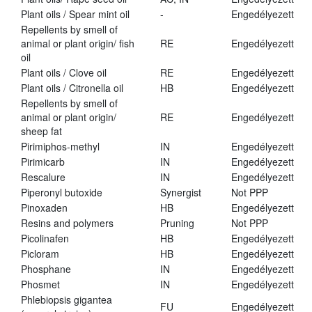
Plant oils / Spear mint oil
-
Engedélyezett
Repellents by smell of
animal or plant origin/ fish
RE
Engedélyezett
oil
Plant oils / Clove oil
RE
Engedélyezett
Plant oils / Citronella oil
HB
Engedélyezett
Repellents by smell of
animal or plant origin/
RE
Engedélyezett
sheep fat
Pirimiphos-methyl
IN
Engedélyezett
Pirimicarb
IN
Engedélyezett
Rescalure
IN
Engedélyezett
Piperonyl butoxide
Synergist
Not PPP
Pinoxaden
HB
Engedélyezett
Resins and polymers
Pruning
Not PPP
Picolinafen
HB
Engedélyezett
Picloram
HB
Engedélyezett
Phosphane
IN
Engedélyezett
Phosmet
IN
Engedélyezett
Phlebiopsis gigantea
FU
Engedélyezett