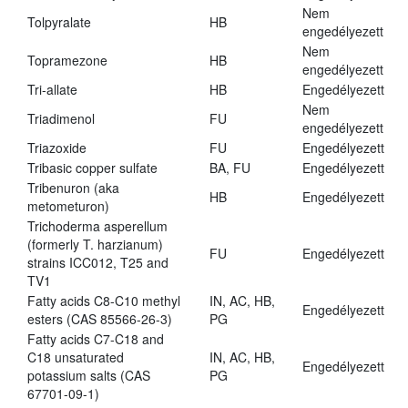
Nem
Tolpyralate
HB
engedélyezett
Nem
Topramezone
HB
engedélyezett
Tri-allate
HB
Engedélyezett
Nem
Triadimenol
FU
engedélyezett
Triazoxide
FU
Engedélyezett
Tribasic copper sulfate
BA, FU
Engedélyezett
Tribenuron (aka
HB
Engedélyezett
metometuron)
Trichoderma asperellum
(formerly T. harzianum)
FU
Engedélyezett
strains ICC012, T25 and
TV1
Fatty acids C8-C10 methyl
IN, AC, HB,
Engedélyezett
esters (CAS 85566-26-3)
PG
Fatty acids C7-C18 and
C18 unsaturated
IN, AC, HB,
Engedélyezett
potassium salts (CAS
PG
67701-09-1)