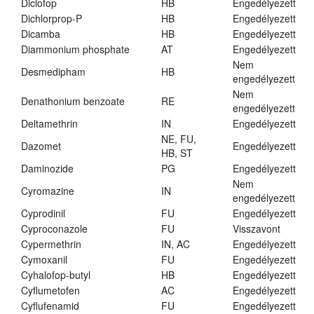
Diclofop
HB
Engedélyezett
Dichlorprop-P
HB
Engedélyezett
Dicamba
HB
Engedélyezett
Diammonium phosphate
AT
Engedélyezett
Nem
Desmedipham
HB
engedélyezett
Nem
Denathonium benzoate
RE
engedélyezett
Deltamethrin
IN
Engedélyezett
NE, FU,
Dazomet
Engedélyezett
HB, ST
Daminozide
PG
Engedélyezett
Nem
Cyromazine
IN
engedélyezett
Cyprodinil
FU
Engedélyezett
Cyproconazole
FU
Visszavont
Cypermethrin
IN, AC
Engedélyezett
Cymoxanil
FU
Engedélyezett
Cyhalofop-butyl
HB
Engedélyezett
Cyflumetofen
AC
Engedélyezett
Cyflufenamid
FU
Engedélyezett