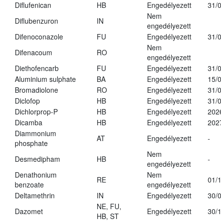
Diflufenican
HB
Engedélyezett
31/
Nem
Diflubenzuron
IN
engedélyezett
Difenoconazole
FU
Engedélyezett
31/
Nem
Difenacoum
RO
engedélyezett
Diethofencarb
FU
Engedélyezett
31/
Aluminium sulphate
BA
Engedélyezett
15/
Bromadiolone
RO
Engedélyezett
31/
Diclofop
HB
Engedélyezett
31/
Dichlorprop-P
HB
Engedélyezett
202
Dicamba
HB
Engedélyezett
202
Diammonium
AT
Engedélyezett
-
phosphate
Nem
Desmedipham
HB
-
engedélyezett
Denathonium
Nem
RE
01/
benzoate
engedélyezett
Deltamethrin
IN
Engedélyezett
30/
NE, FU,
Dazomet
Engedélyezett
30/
HB, ST