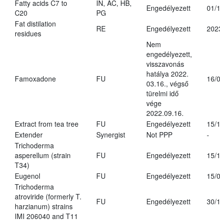
Fatty acids C7 to
IN, AC, HB,
Engedélyezett
01/
C20
PG
Fat distilation
RE
Engedélyezett
202
residues
Nem
engedélyezett,
visszavonás
hatálya 2022.
Famoxadone
FU
16/
03.16., végső
türelmi idő
vége
2022.09.16.
Extract from tea tree
FU
Engedélyezett
15/
Extender
Synergist
Not PPP
-
Trichoderma
asperellum (strain
FU
Engedélyezett
15/
T34)
Eugenol
FU
Engedélyezett
15/
Trichoderma
atroviride (formerly T.
FU
Engedélyezett
30/
harzianum) strains
IMI 206040 and T11