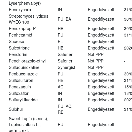
Lyserphenvalpyr)
Fenoxycarb
IN
Engedélyezett
31/
Streptomyces lydicus
FU, BA
Engedélyezett
30/
WYEC 108
Fenoxaprop-P
HB
Engedélyezett
30/
Fenhexamid
FU
Engedélyezett
31/
Sucrose
EL
Engedélyezett
-
Sulcotrione
HB
Engedélyezett
202
Fenclorim
Safener
Not PPP
-
Fenchlorazole-ethyl
Safener
Not PPP
-
Sulfaquinoxaline
Synergist
Not PPP
-
Fenbuconazole
FU
Engedélyezett
30/
Sulfosulfuron
HB
Engedélyezett
31/
Fenazaquin
AC
Engedélyezett
15/
Sulfoxaflor
IN
Engedélyezett
18/
Sulfuryl fluoride
IN
Engedélyezett
202
FU, AC,
Sulphur
Engedélyezett
31/
RE
Sweet Lupin (seeds),
Lupinus albus L.,
FU
Engedélyezett
-
germ., ext.