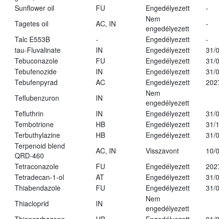
Sunflower oil
FU
Engedélyezett
-
Nem
Tagetes oil
AC, IN
-
engedélyezett
Talc E553B
-
Engedélyezett
-
tau-Fluvalinate
IN
Engedélyezett
31/
Tebuconazole
FU
Engedélyezett
31/
Tebufenozide
IN
Engedélyezett
31/
Tebufenpyrad
AC
Engedélyezett
202
Nem
Teflubenzuron
IN
engedélyezett
Tefluthrin
IN
Engedélyezett
31/
Tembotrione
HB
Engedélyezett
31/
Terbuthylazine
HB
Engedélyezett
31/
Terpenoid blend
AC, IN
Visszavont
10/
QRD-460
Tetraconazole
FU
Engedélyezett
202
Tetradecan-1-ol
AT
Engedélyezett
31/
Thiabendazole
FU
Engedélyezett
31/
Nem
Thiacloprid
IN
engedélyezett