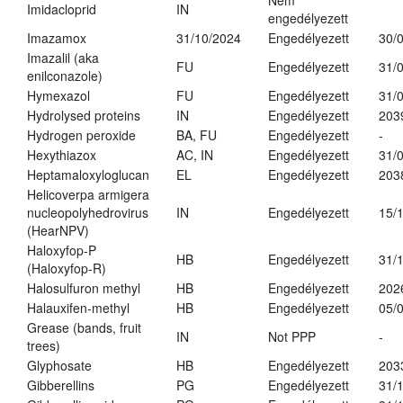
Nem
Imidacloprid
IN
engedélyezett
Imazamox
31/10/2024
Engedélyezett
30/
Imazalil (aka
FU
Engedélyezett
31/
enilconazole)
Hymexazol
FU
Engedélyezett
31/
Hydrolysed proteins
IN
Engedélyezett
203
Hydrogen peroxide
BA, FU
Engedélyezett
-
Hexythiazox
AC, IN
Engedélyezett
31/
Heptamaloxyloglucan
EL
Engedélyezett
203
Helicoverpa armigera
nucleopolyhedrovirus
IN
Engedélyezett
15/
(HearNPV)
Haloxyfop-P
HB
Engedélyezett
31/
(Haloxyfop-R)
Halosulfuron methyl
HB
Engedélyezett
202
Halauxifen-methyl
HB
Engedélyezett
05/
Grease (bands, fruit
IN
Not PPP
-
trees)
Glyphosate
HB
Engedélyezett
203
Gibberellins
PG
Engedélyezett
31/