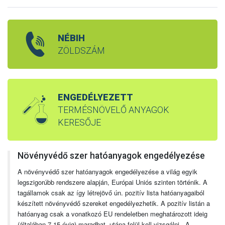
NÉBIH
ZÖLDSZÁM
ENGEDÉLYEZETT
TERMÉSNÖVELŐ ANYAGOK
KERESŐJE
Növényvédő szer hatóanyagok engedélyezése
A növényvédő szer hatóanyagok engedélyezése a világ egyik
legszigorúbb rendszere alapján, Európai Uniós szinten történik. A
tagállamok csak az így létrejövő ún. pozitív lista hatóanyagaiból
készített növényvédő szereket engedélyezhetik. A pozitív listán a
hatóanyag csak a vonatkozó EU rendeletben meghatározott ideig
(általában 7-15 évig) maradhat, utána felül kell vizsgálni. A