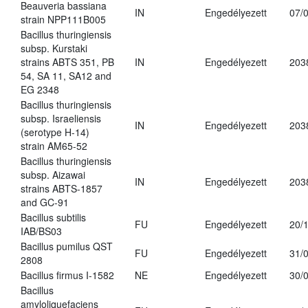
Beauveria bassiana
IN
Engedélyezett
07/
strain NPP111B005
Bacillus thuringiensis
subsp. Kurstaki
strains ABTS 351, PB
IN
Engedélyezett
203
54, SA 11, SA12 and
EG 2348
Bacillus thuringiensis
subsp. Israeliensis
IN
Engedélyezett
203
(serotype H-14)
strain AM65-52
Bacillus thuringiensis
subsp. Aizawai
IN
Engedélyezett
203
strains ABTS-1857
and GC-91
Bacillus subtilis
FU
Engedélyezett
20/
IAB/BS03
Bacillus pumilus QST
FU
Engedélyezett
31/
2808
Bacillus firmus I-1582
NE
Engedélyezett
30/
Bacillus
amyloliquefaciens