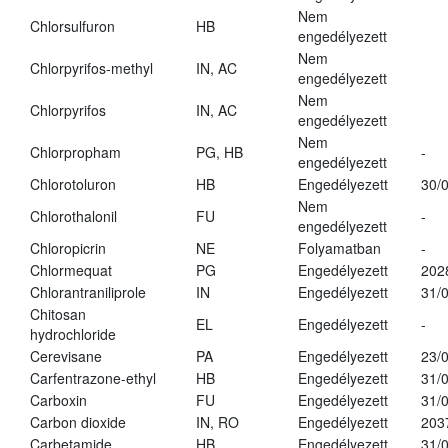
Nem
Chlorsulfuron
HB
engedélyezett
Nem
Chlorpyrifos-methyl
IN, AC
engedélyezett
Nem
Chlorpyrifos
IN, AC
engedélyezett
Nem
Chlorpropham
PG, HB
-
engedélyezett
Chlorotoluron
HB
Engedélyezett
30/
Nem
Chlorothalonil
FU
-
engedélyezett
Chloropicrin
NE
Folyamatban
-
Chlormequat
PG
Engedélyezett
202
Chlorantraniliprole
IN
Engedélyezett
31/
Chitosan
EL
Engedélyezett
-
hydrochloride
Cerevisane
PA
Engedélyezett
23/
Carfentrazone-ethyl
HB
Engedélyezett
31/
Carboxin
FU
Engedélyezett
31/
Carbon dioxide
IN, RO
Engedélyezett
203
Carbetamide
HB
Engedélyezett
31/