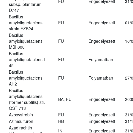
FU
Engedélyezett
31/
subsp. plantarum
D747
Bacillus
amyloliquefaciens
FU
Engedélyezett
01/
strain FZB24
Bacillus
amyloliquefaciens
FU
Engedélyezett
16/
MBI 600
Bacillus
amyloliquefaciens IT-
FU
Folyamatban
-
45
Bacillus
amyloliquefaciens
FU
Folyamatban
27/
AH2
Bacillus
amyloliquefaciens
BA, FU
Engedélyezett
203
(former subtilis) str.
QST 713
Azoxystrobin
FU
Engedélyezett
31/
Azimsulfuron
HB
Engedélyezett
31/
Azadirachtin
IN
Engedélyezett
31/