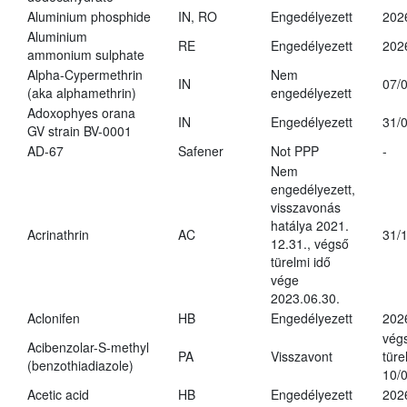
Aluminium phosphide
IN, RO
Engedélyezett
202
Aluminium
RE
Engedélyezett
202
ammonium sulphate
Alpha-Cypermethrin
Nem
IN
07/
(aka alphamethrin)
engedélyezett
Adoxophyes orana
IN
Engedélyezett
31/
GV strain BV-0001
AD-67
Safener
Not PPP
-
Nem
engedélyezett,
visszavonás
hatálya 2021.
Acrinathrin
AC
31/
12.31., végső
türelmi idő
vége
2023.06.30.
Aclonifen
HB
Engedélyezett
202
vég
Acibenzolar-S-methyl
PA
Visszavont
türe
(benzothiadiazole)
10/
Acetic acid
HB
Engedélyezett
202