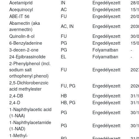
Acetamiprid
IN
Engedélyezett
28/
Acequinocyl
AC
Engedélyezett
15/
ABE-IT 56
FU
Engedélyezett
20/
Abamectin (aka
AC, IN
Engedélyezett
203
avermectin)
Quinolin-8-ol
FU
Engedélyezett
30/
6-Benzyladenine
PG
Engedélyezett
15/
3-decen-2-one
PG
Folyamatban
-
24-Epibrassinolide
EL
Folyamatban
-
2-Phenylphenol (incl.
sodium salt
FU
Engedélyezett
202
orthophenyl phenol)
2,5-Dichlorobenzoic
FU, PG
Engedélyezett
202
acid methylester
2,4-DB
HB
Engedélyezett
31/
2,4-D
HB, PG
Engedélyezett
31/
1-Naphthylacetic acid
PG
Engedélyezett
30/
(1-NAA)
1-Naphthylacetamide
PG
Engedélyezett
30/
(1-NAD)
1-Methyl-
PG
Engedélyezett
31/