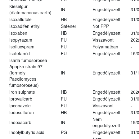
Kieselgur
IN
Engedélyezett
31/
(diatomaceous earth)
Isoxaflutole
HB
Engedélyezett
31/
Isoxadifen-ethyl
Safener
Not PPP
-
Isoxaben
HB
Engedélyezett
31/
Isopyrazam
FU
Visszavont
202
Isoflucypram
FU
Folyamatban
-
Isofetamid
FU
Engedélyezett
15/
Isaria fumosorosea
Apopka strain 97
(formely
IN
Engedélyezett
31/
Paecilomyces
fumosoroseus)
Iron sulphate
HB
Engedélyezett
202
Iprovalicarb
FU
Engedélyezett
31/
Ipconazole
FU
Visszavont
-
Iodosulfuron
HB
Engedélyezett
31/
Nem
Indoxacarb
IN
19/
engedélyezett
Indolylbutyric acid
PG
Engedélyezett
31/