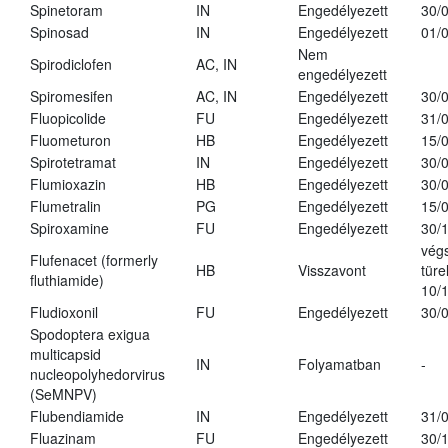
Spinetoram
IN
Engedélyezett
30/
Spinosad
IN
Engedélyezett
01/
Nem
Spirodiclofen
AC, IN
engedélyezett
Spiromesifen
AC, IN
Engedélyezett
30/
Fluopicolide
FU
Engedélyezett
31/
Fluometuron
HB
Engedélyezett
15/
Spirotetramat
IN
Engedélyezett
30/
Flumioxazin
HB
Engedélyezett
30/
Flumetralin
PG
Engedélyezett
15/
Spiroxamine
FU
Engedélyezett
30/
vég
Flufenacet (formerly
HB
Visszavont
türe
fluthiamide)
10/
Fludioxonil
FU
Engedélyezett
30/
Spodoptera exigua
multicapsid
IN
Folyamatban
-
nucleopolyhedorvirus
(SeMNPV)
Flubendiamide
IN
Engedélyezett
31/
Fluazinam
FU
Engedélyezett
30/