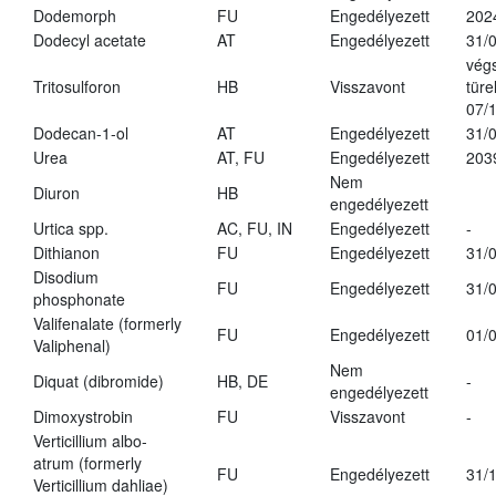
Dodemorph
FU
Engedélyezett
202
Dodecyl acetate
AT
Engedélyezett
31/
vég
Tritosulforon
HB
Visszavont
türe
07/
Dodecan-1-ol
AT
Engedélyezett
31/
Urea
AT, FU
Engedélyezett
203
Nem
Diuron
HB
engedélyezett
Urtica spp.
AC, FU, IN
Engedélyezett
-
Dithianon
FU
Engedélyezett
31/
Disodium
FU
Engedélyezett
31/
phosphonate
Valifenalate (formerly
FU
Engedélyezett
01/
Valiphenal)
Nem
Diquat (dibromide)
HB, DE
-
engedélyezett
Dimoxystrobin
FU
Visszavont
-
Verticillium albo-
atrum (formerly
FU
Engedélyezett
31/
Verticillium dahliae)