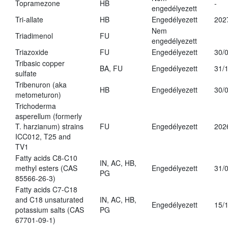
Topramezone
HB
-
engedélyezett
Tri-allate
HB
Engedélyezett
202
Nem
Triadimenol
FU
engedélyezett
Triazoxide
FU
Engedélyezett
30/
Tribasic copper
BA, FU
Engedélyezett
31/
sulfate
Tribenuron (aka
HB
Engedélyezett
30/
metometuron)
Trichoderma
asperellum (formerly
T. harzianum) strains
FU
Engedélyezett
202
ICC012, T25 and
TV1
Fatty acids C8-C10
IN, AC, HB,
methyl esters (CAS
Engedélyezett
31/
PG
85566-26-3)
Fatty acids C7-C18
and C18 unsaturated
IN, AC, HB,
Engedélyezett
15/
potassium salts (CAS
PG
67701-09-1)