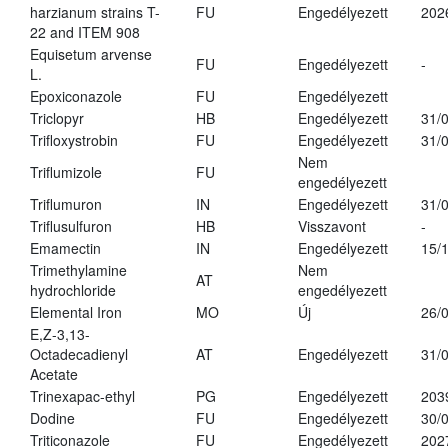
harzianum strains T-
FU
Engedélyezett
202
22 and ITEM 908
Equisetum arvense
FU
Engedélyezett
-
L.
Epoxiconazole
FU
Engedélyezett
Triclopyr
HB
Engedélyezett
31/
Trifloxystrobin
FU
Engedélyezett
31/
Nem
Triflumizole
FU
engedélyezett
Triflumuron
IN
Engedélyezett
31/
Triflusulfuron
HB
Visszavont
-
Emamectin
IN
Engedélyezett
15/
Trimethylamine
Nem
AT
hydrochloride
engedélyezett
Elemental Iron
MO
Új
26/
E,Z-3,13-
Octadecadienyl
AT
Engedélyezett
31/
Acetate
Trinexapac-ethyl
PG
Engedélyezett
203
Dodine
FU
Engedélyezett
30/
Triticonazole
FU
Engedélyezett
202