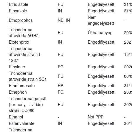
Etridiazole
FU
Engedélyezett
31/
Etoxazole
IN
Engedélyezett
31/
Nem
Ethoprophos
NE, IN
-
engedélyezett
Trichoderma
FU
Új hatóanyag
203
atroviride AGR2
Etofenprox
IN
Engedélyezett
202
Trichoderma
atroviride strain I-
FU
Engedélyezett
15/
1237
Ethylene
PG
Engedélyezett
202
Trichoderma
FU
Engedélyezett
06/
atroviride strain SC1
Ethofumesate
HB
Engedélyezett
31/
Ethephon
PG
Engedélyezett
203
Trichoderma gamsii
(formerly T. viride)
FU
Engedélyezett
202
strain ICC080
Ethanol
-
Not PPP
-
Esfenvalerate
IN
Engedélyezett
30/
Trichoderma