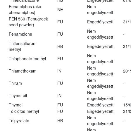
Thiencarbazone
HB
Engedélyezett
01/
Fenamiphos (aka
Nem
NE
phenamiphos)
engedélyezett
FEN 560 (Fenugreek
FU
Engedélyezett
31/
seed powder)
Nem
Fenamidone
FU
-
engedélyezett
Thifensulfuron-
HB
Engedélyezett
31/
methyl
Nem
Thiophanate-methyl
FU
engedélyezett
Nem
Thiamethoxam
IN
201
engedélyezett
Nem
Thiram
FU
-
engedélyezett
Nem
Thyme oil
IN
-
engedélyezett
Thymol
FU
Engedélyezett
15/
Tolclofos-methyl
FU
Engedélyezett
31/
Nem
Tolpyralate
HB
-
engedélyezett
Nem