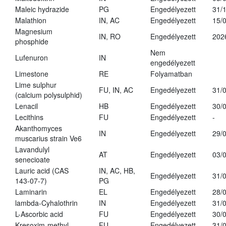
Maleic hydrazide
PG
Engedélyezett
31/
Malathion
IN, AC
Engedélyezett
15/
Magnesium
IN, RO
Engedélyezett
202
phosphide
Nem
Lufenuron
IN
engedélyezett
Limestone
RE
Folyamatban
Lime sulphur
FU, IN, AC
Engedélyezett
31/
(calcium polysulphid)
Lenacil
HB
Engedélyezett
30/
Lecithins
FU
Engedélyezett
-
Akanthomyces
IN
Engedélyezett
29/
muscarius strain Ve6
Lavandulyl
AT
Engedélyezett
03/
senecioate
Lauric acid (CAS
IN, AC, HB,
Engedélyezett
31/
143-07-7)
PG
Laminarin
EL
Engedélyezett
28/
lambda-Cyhalothrin
IN
Engedélyezett
31/
L-Ascorbic acid
FU
Engedélyezett
30/
Kresoxim-methyl
FU
Engedélyezett
31/