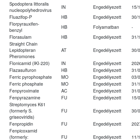
Spodoptera littoralis
IN
Engedélyezett
15/
nucleopolyhedrovirus
Fluazifop-P
HB
Engedélyezett
30/
Florpyrauxifen-
HB
Folyamatban
-
benzyl
Florasulam
HB
Engedélyezett
31/
Straight Chain
Lepidopteran
AT
Engedélyezett
30/
Pheromones
Flonicamid (IKI-220)
IN
Engedélyezett
202
Flazasulfuron
HB
Engedélyezett
31/
Ferric pyrophosphate
MO
Engedélyezett
03/
Ferric phosphate
MO
Engedélyezett
31/
Fenpyroximate
AC
Engedélyezett
31/
Fenpyrazamine
FU
Engedélyezett
15/
Streptomyces K61
(formerly S.
FU
Engedélyezett
30/
griseoviridis)
Fenpropidin
FU
Engedélyezett
202
Fenpicoxamid
(formerly:
FU
Engedélyezett
11/