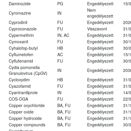
Daminozide
PG
Engedélyezett
15/
Nem
Cyromazine
IN
engedélyezett
Cyprodinil
FU
Engedélyezett
202
Cyproconazole
FU
Visszavont
31/
Cypermethrin
IN, AC
Engedélyezett
31/
Cymoxanil
FU
Engedélyezett
30/
Cyhalofop-butyl
HB
Engedélyezett
30/
Cyflumetofen
AC
Engedélyezett
15/
Cyflufenamid
FU
Engedélyezett
30/
Cydia pomonella
IN
Engedélyezett
203
Granulovirus (CpGV)
Cycloxydim
HB
Engedélyezett
31/
Cyazofamid
FU
Engedélyezett
31/
Cyantraniliprole
IN
Engedélyezett
14/
COS-OGA
FU
Engedélyezett
22/
Copper oxychloride
BA, FU
Engedélyezett
31/
Copper oxide
BA, FU
Engedélyezett
31/
Copper hydroxide
BA, FU
Engedélyezett
31/
Copper compounds
BA, FU
Engedélyezett
30/