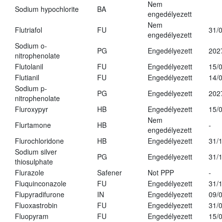
Nem
Sodium hypochlorite
BA
engedélyezett
Nem
Flutriafol
FU
31/
engedélyezett
Sodium o-
PG
Engedélyezett
202
nitrophenolate
Flutolanil
FU
Engedélyezett
15/
Flutianil
FU
Engedélyezett
14/
Sodium p-
PG
Engedélyezett
202
nitrophenolate
Fluroxypyr
HB
Engedélyezett
15/
Nem
Flurtamone
HB
-
engedélyezett
Flurochloridone
HB
Engedélyezett
31/
Sodium silver
PG
Engedélyezett
31/
thiosulphate
Flurazole
Safener
Not PPP
-
Fluquinconazole
FU
Engedélyezett
31/
Flupyradifurone
IN
Engedélyezett
09/
Fluoxastrobin
FU
Engedélyezett
31/
Fluopyram
FU
Engedélyezett
15/