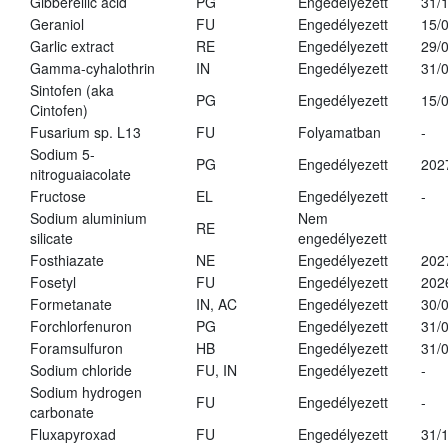
Gibberellic acid
PG
Engedélyezett
31/
Geraniol
FU
Engedélyezett
15/
Garlic extract
RE
Engedélyezett
29/
Gamma-cyhalothrin
IN
Engedélyezett
31/
Sintofen (aka
PG
Engedélyezett
15/
Cintofen)
Fusarium sp. L13
FU
Folyamatban
-
Sodium 5-
PG
Engedélyezett
202
nitroguaiacolate
Fructose
EL
Engedélyezett
-
Sodium aluminium
Nem
RE
silicate
engedélyezett
Fosthiazate
NE
Engedélyezett
202
Fosetyl
FU
Engedélyezett
202
Formetanate
IN, AC
Engedélyezett
30/
Forchlorfenuron
PG
Engedélyezett
31/
Foramsulfuron
HB
Engedélyezett
31/
Sodium chloride
FU, IN
Engedélyezett
-
Sodium hydrogen
FU
Engedélyezett
-
carbonate
Fluxapyroxad
FU
Engedélyezett
31/