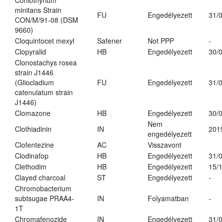
Coniothyrium
minitans Strain
FU
Engedélyezett
31/
CON/M/91-08 (DSM
9660)
Cloquintocet mexyl
Safener
Not PPP
-
Clopyralid
HB
Engedélyezett
30/
Clonostachys rosea
strain J1446
(Gliocladium
FU
Engedélyezett
31/
catenulatum strain
J1446)
Clomazone
HB
Engedélyezett
30/
Nem
Clothiadinin
IN
201
engedélyezett
Clofentezine
AC
Visszavont
Clodinafop
HB
Engedélyezett
31/
Clethodim
HB
Engedélyezett
15/
Clayed charcoal
ST
Engedélyezett
-
Chromobacterium
subtsugae PRAA4-
IN
Folyamatban
-
1T
Chromafenozide
IN
Engedélyezett
31/