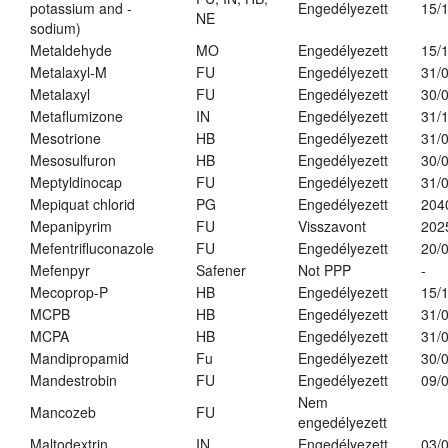
potassium and -
Engedélyezett
15/
NE
sodium)
Metaldehyde
MO
Engedélyezett
15/
Metalaxyl-M
FU
Engedélyezett
31/
Metalaxyl
FU
Engedélyezett
30/
Metaflumizone
IN
Engedélyezett
31/
Mesotrione
HB
Engedélyezett
31/
Mesosulfuron
HB
Engedélyezett
30/
Meptyldinocap
FU
Engedélyezett
31/
Mepiquat chlorid
PG
Engedélyezett
204
Mepanipyrim
FU
Visszavont
202
Mefentrifluconazole
FU
Engedélyezett
20/
Mefenpyr
Safener
Not PPP
-
Mecoprop-P
HB
Engedélyezett
15/
MCPB
HB
Engedélyezett
31/
MCPA
HB
Engedélyezett
31/
Mandipropamid
Fu
Engedélyezett
30/
Mandestrobin
FU
Engedélyezett
09/
Nem
Mancozeb
FU
engedélyezett
Maltodextrin
IN
Engedélyezett
03/