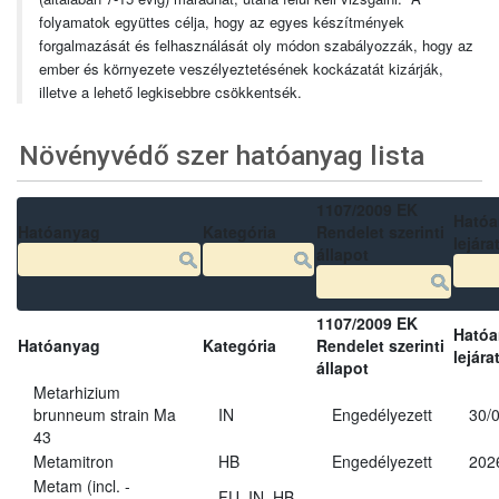
folyamatok együttes célja, hogy az egyes készítmények
forgalmazását és felhasználását oly módon szabályozzák, hogy az
ember és környezete veszélyeztetésének kockázatát kizárják,
illetve a lehető legkisebbre csökkentsék.
Növényvédő szer hatóanyag lista
1107/2009 EK
Ható
Hatóanyag
Kategória
Rendelet szerinti
lejára
állapot
1107/2009 EK
Ható
Hatóanyag
Kategória
Rendelet szerinti
lejára
állapot
Metarhizium
brunneum strain Ma
IN
Engedélyezett
30/
43
Metamitron
HB
Engedélyezett
202
Metam (incl. -
FU, IN, HB,