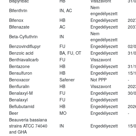
Bispyribac
HB
Visszavont
31/
Nem
Bifenthrin
IN, AC
engedélyezett
Bifenox
HB
Engedélyezett
202
Bifenazate
AC
Engedélyezett
203
Nem
Beta-Cyfluthrin
IN
engedélyezett
Benzovindiflupyr
FU
Engedélyezett
02/
Benzoic acid
BA, FU, OT
Engedélyezett
31/
Benthiavalicarb
FU
Visszavont
Bentazone
HB
Engedélyezett
31/
Bensulfuron
HB
Engedélyezett
15/
Benoxacor
Safener
Not PPP
-
Benfluralin
HB
Visszavont
202
Benalaxyl-M
FU
Engedélyezett
30/
Benalaxyl
FU
Engedélyezett
Beflubutamid
HB
Engedélyezett
202
Beer
MO
Engedélyezett
-
Beauveria bassiana
strains ATCC 74040
IN
Engedélyezett
15/
and GHA