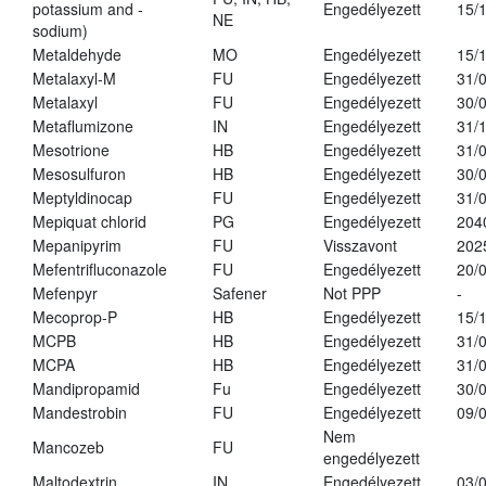
potassium and -
Engedélyezett
15/
NE
sodium)
Metaldehyde
MO
Engedélyezett
15/
Metalaxyl-M
FU
Engedélyezett
31/
Metalaxyl
FU
Engedélyezett
30/
Metaflumizone
IN
Engedélyezett
31/
Mesotrione
HB
Engedélyezett
31/
Mesosulfuron
HB
Engedélyezett
30/
Meptyldinocap
FU
Engedélyezett
31/
Mepiquat chlorid
PG
Engedélyezett
204
Mepanipyrim
FU
Visszavont
202
Mefentrifluconazole
FU
Engedélyezett
20/
Mefenpyr
Safener
Not PPP
-
Mecoprop-P
HB
Engedélyezett
15/
MCPB
HB
Engedélyezett
31/
MCPA
HB
Engedélyezett
31/
Mandipropamid
Fu
Engedélyezett
30/
Mandestrobin
FU
Engedélyezett
09/
Nem
Mancozeb
FU
engedélyezett
Maltodextrin
IN
Engedélyezett
03/