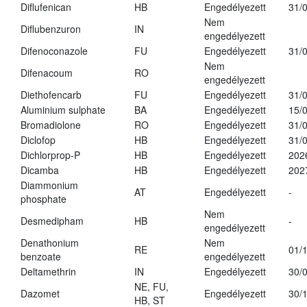
Diflufenican
HB
Engedélyezett
31/
Nem
Diflubenzuron
IN
engedélyezett
Difenoconazole
FU
Engedélyezett
31/
Nem
Difenacoum
RO
engedélyezett
Diethofencarb
FU
Engedélyezett
31/
Aluminium sulphate
BA
Engedélyezett
15/
Bromadiolone
RO
Engedélyezett
31/
Diclofop
HB
Engedélyezett
31/
Dichlorprop-P
HB
Engedélyezett
202
Dicamba
HB
Engedélyezett
202
Diammonium
AT
Engedélyezett
-
phosphate
Nem
Desmedipham
HB
-
engedélyezett
Denathonium
Nem
RE
01/
benzoate
engedélyezett
Deltamethrin
IN
Engedélyezett
30/
NE, FU,
Dazomet
Engedélyezett
30/
HB, ST