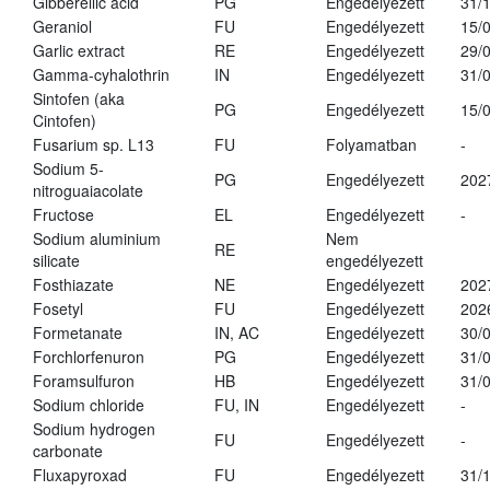
Gibberellic acid
PG
Engedélyezett
31/
Geraniol
FU
Engedélyezett
15/
Garlic extract
RE
Engedélyezett
29/
Gamma-cyhalothrin
IN
Engedélyezett
31/
Sintofen (aka
PG
Engedélyezett
15/
Cintofen)
Fusarium sp. L13
FU
Folyamatban
-
Sodium 5-
PG
Engedélyezett
202
nitroguaiacolate
Fructose
EL
Engedélyezett
-
Sodium aluminium
Nem
RE
silicate
engedélyezett
Fosthiazate
NE
Engedélyezett
202
Fosetyl
FU
Engedélyezett
202
Formetanate
IN, AC
Engedélyezett
30/
Forchlorfenuron
PG
Engedélyezett
31/
Foramsulfuron
HB
Engedélyezett
31/
Sodium chloride
FU, IN
Engedélyezett
-
Sodium hydrogen
FU
Engedélyezett
-
carbonate
Fluxapyroxad
FU
Engedélyezett
31/