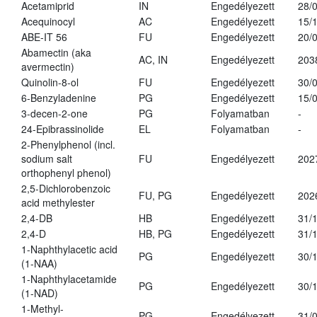
Acetamiprid
IN
Engedélyezett
28/
Acequinocyl
AC
Engedélyezett
15/
ABE-IT 56
FU
Engedélyezett
20/
Abamectin (aka
AC, IN
Engedélyezett
203
avermectin)
Quinolin-8-ol
FU
Engedélyezett
30/
6-Benzyladenine
PG
Engedélyezett
15/
3-decen-2-one
PG
Folyamatban
-
24-Epibrassinolide
EL
Folyamatban
-
2-Phenylphenol (incl.
sodium salt
FU
Engedélyezett
202
orthophenyl phenol)
2,5-Dichlorobenzoic
FU, PG
Engedélyezett
202
acid methylester
2,4-DB
HB
Engedélyezett
31/
2,4-D
HB, PG
Engedélyezett
31/
1-Naphthylacetic acid
PG
Engedélyezett
30/
(1-NAA)
1-Naphthylacetamide
PG
Engedélyezett
30/
(1-NAD)
1-Methyl-
PG
Engedélyezett
31/