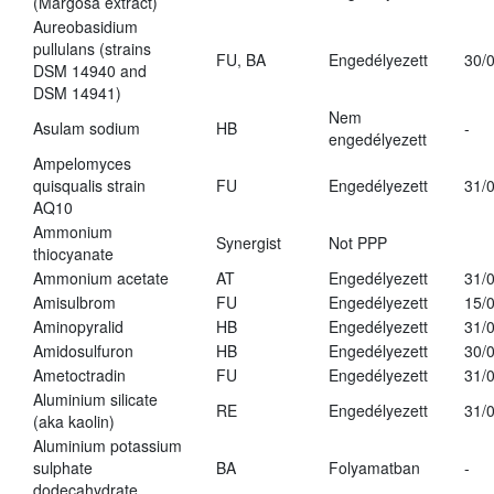
(Margosa extract)
Aureobasidium
pullulans (strains
FU, BA
Engedélyezett
30/
DSM 14940 and
DSM 14941)
Nem
Asulam sodium
HB
-
engedélyezett
Ampelomyces
quisqualis strain
FU
Engedélyezett
31/
AQ10
Ammonium
Synergist
Not PPP
thiocyanate
Ammonium acetate
AT
Engedélyezett
31/
Amisulbrom
FU
Engedélyezett
15/
Aminopyralid
HB
Engedélyezett
31/
Amidosulfuron
HB
Engedélyezett
30/
Ametoctradin
FU
Engedélyezett
31/
Aluminium silicate
RE
Engedélyezett
31/
(aka kaolin)
Aluminium potassium
sulphate
BA
Folyamatban
-
dodecahydrate