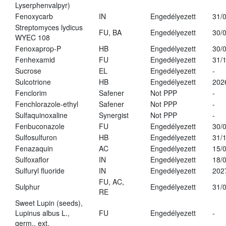
Lyserphenvalpyr)
Fenoxycarb
IN
Engedélyezett
31/
Streptomyces lydicus
FU, BA
Engedélyezett
30/
WYEC 108
Fenoxaprop-P
HB
Engedélyezett
30/
Fenhexamid
FU
Engedélyezett
31/
Sucrose
EL
Engedélyezett
-
Sulcotrione
HB
Engedélyezett
202
Fenclorim
Safener
Not PPP
-
Fenchlorazole-ethyl
Safener
Not PPP
-
Sulfaquinoxaline
Synergist
Not PPP
-
Fenbuconazole
FU
Engedélyezett
30/
Sulfosulfuron
HB
Engedélyezett
31/
Fenazaquin
AC
Engedélyezett
15/
Sulfoxaflor
IN
Engedélyezett
18/
Sulfuryl fluoride
IN
Engedélyezett
202
FU, AC,
Sulphur
Engedélyezett
31/
RE
Sweet Lupin (seeds),
Lupinus albus L.,
FU
Engedélyezett
-
germ., ext.