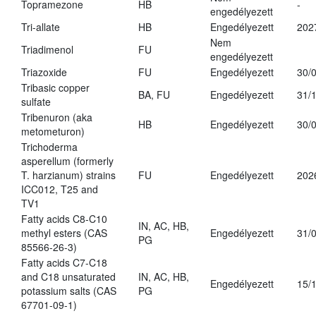
Topramezone
HB
-
engedélyezett
Tri-allate
HB
Engedélyezett
202
Nem
Triadimenol
FU
engedélyezett
Triazoxide
FU
Engedélyezett
30/
Tribasic copper
BA, FU
Engedélyezett
31/
sulfate
Tribenuron (aka
HB
Engedélyezett
30/
metometuron)
Trichoderma
asperellum (formerly
T. harzianum) strains
FU
Engedélyezett
202
ICC012, T25 and
TV1
Fatty acids C8-C10
IN, AC, HB,
methyl esters (CAS
Engedélyezett
31/
PG
85566-26-3)
Fatty acids C7-C18
and C18 unsaturated
IN, AC, HB,
Engedélyezett
15/
potassium salts (CAS
PG
67701-09-1)