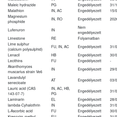
Maleic hydrazide
PG
Engedélyezett
31/
Malathion
IN, AC
Engedélyezett
15/
Magnesium
IN, RO
Engedélyezett
202
phosphide
Nem
Lufenuron
IN
engedélyezett
Limestone
RE
Folyamatban
Lime sulphur
FU, IN, AC
Engedélyezett
31/
(calcium polysulphid)
Lenacil
HB
Engedélyezett
30/
Lecithins
FU
Engedélyezett
-
Akanthomyces
IN
Engedélyezett
29/
muscarius strain Ve6
Lavandulyl
AT
Engedélyezett
03/
senecioate
Lauric acid (CAS
IN, AC, HB,
Engedélyezett
31/
143-07-7)
PG
Laminarin
EL
Engedélyezett
28/
lambda-Cyhalothrin
IN
Engedélyezett
31/
L-Ascorbic acid
FU
Engedélyezett
30/
Kresoxim-methyl
FU
Engedélyezett
31/