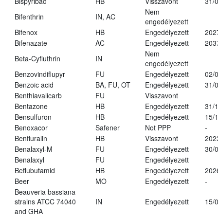
Bispyribac
HB
Visszavont
31/
Nem
Bifenthrin
IN, AC
engedélyezett
Bifenox
HB
Engedélyezett
202
Bifenazate
AC
Engedélyezett
203
Nem
Beta-Cyfluthrin
IN
engedélyezett
Benzovindiflupyr
FU
Engedélyezett
02/
Benzoic acid
BA, FU, OT
Engedélyezett
31/
Benthiavalicarb
FU
Visszavont
Bentazone
HB
Engedélyezett
31/
Bensulfuron
HB
Engedélyezett
15/
Benoxacor
Safener
Not PPP
-
Benfluralin
HB
Visszavont
202
Benalaxyl-M
FU
Engedélyezett
30/
Benalaxyl
FU
Engedélyezett
Beflubutamid
HB
Engedélyezett
202
Beer
MO
Engedélyezett
-
Beauveria bassiana
strains ATCC 74040
IN
Engedélyezett
15/
and GHA