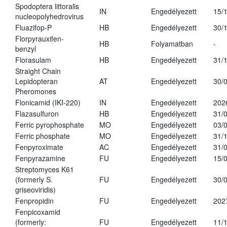
Spodoptera littoralis
IN
Engedélyezett
15/
nucleopolyhedrovirus
Fluazifop-P
HB
Engedélyezett
30/
Florpyrauxifen-
HB
Folyamatban
-
benzyl
Florasulam
HB
Engedélyezett
31/
Straight Chain
Lepidopteran
AT
Engedélyezett
30/
Pheromones
Flonicamid (IKI-220)
IN
Engedélyezett
202
Flazasulfuron
HB
Engedélyezett
31/
Ferric pyrophosphate
MO
Engedélyezett
03/
Ferric phosphate
MO
Engedélyezett
31/
Fenpyroximate
AC
Engedélyezett
31/
Fenpyrazamine
FU
Engedélyezett
15/
Streptomyces K61
(formerly S.
FU
Engedélyezett
30/
griseoviridis)
Fenpropidin
FU
Engedélyezett
202
Fenpicoxamid
(formerly:
FU
Engedélyezett
11/