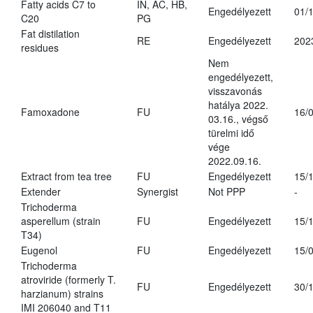
Fatty acids C7 to
IN, AC, HB,
Engedélyezett
01/
C20
PG
Fat distilation
RE
Engedélyezett
202
residues
Nem
engedélyezett,
visszavonás
hatálya 2022.
Famoxadone
FU
16/
03.16., végső
türelmi idő
vége
2022.09.16.
Extract from tea tree
FU
Engedélyezett
15/
Extender
Synergist
Not PPP
-
Trichoderma
asperellum (strain
FU
Engedélyezett
15/
T34)
Eugenol
FU
Engedélyezett
15/
Trichoderma
atroviride (formerly T.
FU
Engedélyezett
30/
harzianum) strains
IMI 206040 and T11