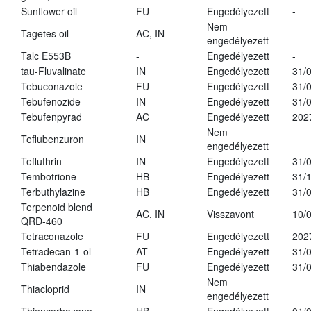
Sunflower oil
FU
Engedélyezett
-
Nem
Tagetes oil
AC, IN
-
engedélyezett
Talc E553B
-
Engedélyezett
-
tau-Fluvalinate
IN
Engedélyezett
31/
Tebuconazole
FU
Engedélyezett
31/
Tebufenozide
IN
Engedélyezett
31/
Tebufenpyrad
AC
Engedélyezett
202
Nem
Teflubenzuron
IN
engedélyezett
Tefluthrin
IN
Engedélyezett
31/
Tembotrione
HB
Engedélyezett
31/
Terbuthylazine
HB
Engedélyezett
31/
Terpenoid blend
AC, IN
Visszavont
10/
QRD-460
Tetraconazole
FU
Engedélyezett
202
Tetradecan-1-ol
AT
Engedélyezett
31/
Thiabendazole
FU
Engedélyezett
31/
Nem
Thiacloprid
IN
engedélyezett