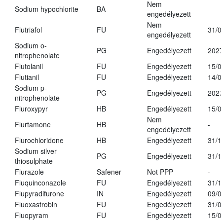
Nem
Sodium hypochlorite
BA
engedélyezett
Nem
Flutriafol
FU
31/
engedélyezett
Sodium o-
PG
Engedélyezett
202
nitrophenolate
Flutolanil
FU
Engedélyezett
15/
Flutianil
FU
Engedélyezett
14/
Sodium p-
PG
Engedélyezett
202
nitrophenolate
Fluroxypyr
HB
Engedélyezett
15/
Nem
Flurtamone
HB
-
engedélyezett
Flurochloridone
HB
Engedélyezett
31/
Sodium silver
PG
Engedélyezett
31/
thiosulphate
Flurazole
Safener
Not PPP
-
Fluquinconazole
FU
Engedélyezett
31/
Flupyradifurone
IN
Engedélyezett
09/
Fluoxastrobin
FU
Engedélyezett
31/
Fluopyram
FU
Engedélyezett
15/