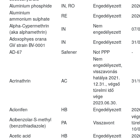
Aluminium phosphide
IN, RO
Engedélyezett
202
Aluminium
RE
Engedélyezett
202
ammonium sulphate
Alpha-Cypermethrin
Nem
IN
07/
(aka alphamethrin)
engedélyezett
Adoxophyes orana
IN
Engedélyezett
31/
GV strain BV-0001
AD-67
Safener
Not PPP
-
Nem
engedélyezett,
visszavonás
hatálya 2021.
Acrinathrin
AC
31/
12.31., végső
türelmi idő
vége
2023.06.30.
Aclonifen
HB
Engedélyezett
202
vég
Acibenzolar-S-methyl
PA
Visszavont
türe
(benzothiadiazole)
10/
Acetic acid
HB
Engedélyezett
202