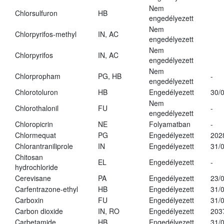
Nem
Chlorsulfuron
HB
engedélyezett
Nem
Chlorpyrifos-methyl
IN, AC
engedélyezett
Nem
Chlorpyrifos
IN, AC
engedélyezett
Nem
Chlorpropham
PG, HB
-
engedélyezett
Chlorotoluron
HB
Engedélyezett
30/
Nem
Chlorothalonil
FU
-
engedélyezett
Chloropicrin
NE
Folyamatban
-
Chlormequat
PG
Engedélyezett
202
Chlorantraniliprole
IN
Engedélyezett
31/
Chitosan
EL
Engedélyezett
-
hydrochloride
Cerevisane
PA
Engedélyezett
23/
Carfentrazone-ethyl
HB
Engedélyezett
31/
Carboxin
FU
Engedélyezett
31/
Carbon dioxide
IN, RO
Engedélyezett
203
Carbetamide
HB
Engedélyezett
31/