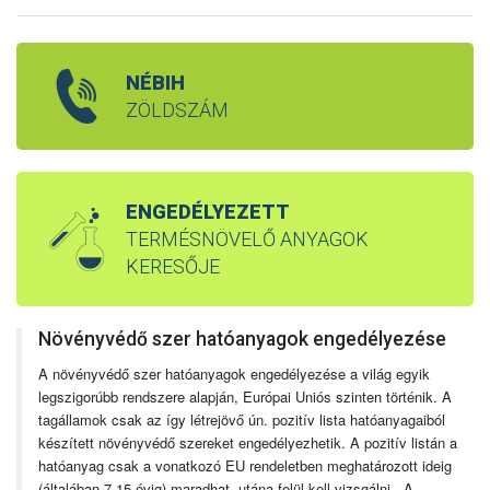
NÉBIH
ZÖLDSZÁM
ENGEDÉLYEZETT
TERMÉSNÖVELŐ ANYAGOK
KERESŐJE
Növényvédő szer hatóanyagok engedélyezése
A növényvédő szer hatóanyagok engedélyezése a világ egyik
legszigorúbb rendszere alapján, Európai Uniós szinten történik. A
tagállamok csak az így létrejövő ún. pozitív lista hatóanyagaiból
készített növényvédő szereket engedélyezhetik. A pozitív listán a
hatóanyag csak a vonatkozó EU rendeletben meghatározott ideig
(általában 7-15 évig) maradhat, utána felül kell vizsgálni. A