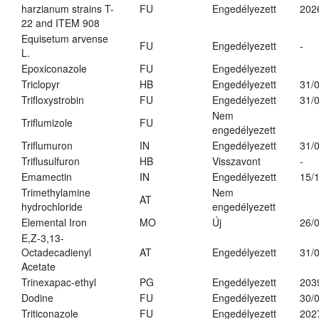
harzianum strains T-
FU
Engedélyezett
202
22 and ITEM 908
Equisetum arvense
FU
Engedélyezett
-
L.
Epoxiconazole
FU
Engedélyezett
Triclopyr
HB
Engedélyezett
31/
Trifloxystrobin
FU
Engedélyezett
31/
Nem
Triflumizole
FU
engedélyezett
Triflumuron
IN
Engedélyezett
31/
Triflusulfuron
HB
Visszavont
-
Emamectin
IN
Engedélyezett
15/
Trimethylamine
Nem
AT
hydrochloride
engedélyezett
Elemental Iron
MO
Új
26/
E,Z-3,13-
Octadecadienyl
AT
Engedélyezett
31/
Acetate
Trinexapac-ethyl
PG
Engedélyezett
203
Dodine
FU
Engedélyezett
30/
Triticonazole
FU
Engedélyezett
202