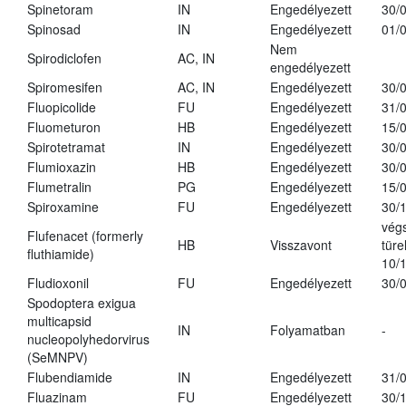
Spinetoram
IN
Engedélyezett
30/
Spinosad
IN
Engedélyezett
01/
Nem
Spirodiclofen
AC, IN
engedélyezett
Spiromesifen
AC, IN
Engedélyezett
30/
Fluopicolide
FU
Engedélyezett
31/
Fluometuron
HB
Engedélyezett
15/
Spirotetramat
IN
Engedélyezett
30/
Flumioxazin
HB
Engedélyezett
30/
Flumetralin
PG
Engedélyezett
15/
Spiroxamine
FU
Engedélyezett
30/
vég
Flufenacet (formerly
HB
Visszavont
türe
fluthiamide)
10/
Fludioxonil
FU
Engedélyezett
30/
Spodoptera exigua
multicapsid
IN
Folyamatban
-
nucleopolyhedorvirus
(SeMNPV)
Flubendiamide
IN
Engedélyezett
31/
Fluazinam
FU
Engedélyezett
30/