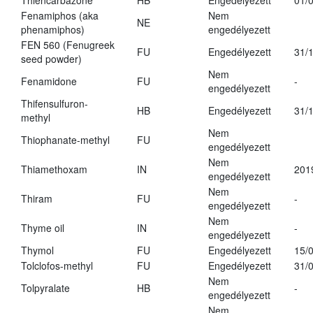
Thiencarbazone
HB
Engedélyezett
01/
Fenamiphos (aka
Nem
NE
phenamiphos)
engedélyezett
FEN 560 (Fenugreek
FU
Engedélyezett
31/
seed powder)
Nem
Fenamidone
FU
-
engedélyezett
Thifensulfuron-
HB
Engedélyezett
31/
methyl
Nem
Thiophanate-methyl
FU
engedélyezett
Nem
Thiamethoxam
IN
201
engedélyezett
Nem
Thiram
FU
-
engedélyezett
Nem
Thyme oil
IN
-
engedélyezett
Thymol
FU
Engedélyezett
15/
Tolclofos-methyl
FU
Engedélyezett
31/
Nem
Tolpyralate
HB
-
engedélyezett
Nem