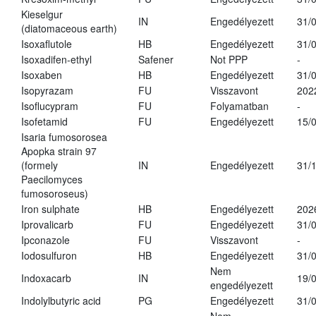
Kieselgur
IN
Engedélyezett
31/
(diatomaceous earth)
Isoxaflutole
HB
Engedélyezett
31/
Isoxadifen-ethyl
Safener
Not PPP
-
Isoxaben
HB
Engedélyezett
31/
Isopyrazam
FU
Visszavont
202
Isoflucypram
FU
Folyamatban
-
Isofetamid
FU
Engedélyezett
15/
Isaria fumosorosea
Apopka strain 97
(formely
IN
Engedélyezett
31/
Paecilomyces
fumosoroseus)
Iron sulphate
HB
Engedélyezett
202
Iprovalicarb
FU
Engedélyezett
31/
Ipconazole
FU
Visszavont
-
Iodosulfuron
HB
Engedélyezett
31/
Nem
Indoxacarb
IN
19/
engedélyezett
Indolylbutyric acid
PG
Engedélyezett
31/