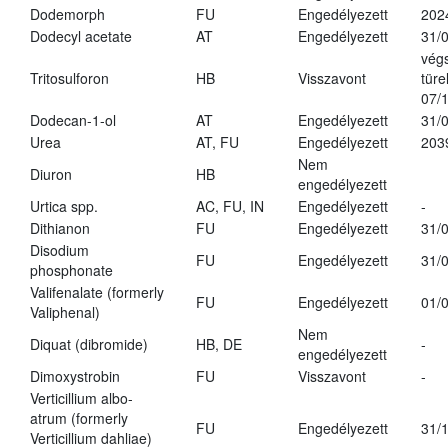
Dodemorph
FU
Engedélyezett
202
Dodecyl acetate
AT
Engedélyezett
31/
vég
Tritosulforon
HB
Visszavont
türe
07/
Dodecan-1-ol
AT
Engedélyezett
31/
Urea
AT, FU
Engedélyezett
203
Nem
Diuron
HB
engedélyezett
Urtica spp.
AC, FU, IN
Engedélyezett
-
Dithianon
FU
Engedélyezett
31/
Disodium
FU
Engedélyezett
31/
phosphonate
Valifenalate (formerly
FU
Engedélyezett
01/
Valiphenal)
Nem
Diquat (dibromide)
HB, DE
-
engedélyezett
Dimoxystrobin
FU
Visszavont
-
Verticillium albo-
atrum (formerly
FU
Engedélyezett
31/
Verticillium dahliae)