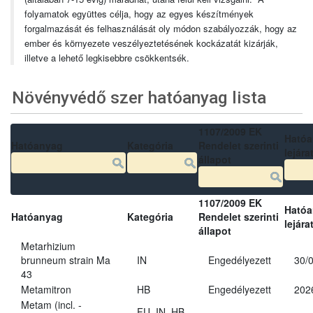
folyamatok együttes célja, hogy az egyes készítmények
forgalmazását és felhasználását oly módon szabályozzák, hogy az
ember és környezete veszélyeztetésének kockázatát kizárják,
illetve a lehető legkisebbre csökkentsék.
Növényvédő szer hatóanyag lista
1107/2009 EK
Ható
Hatóanyag
Kategória
Rendelet szerinti
lejára
állapot
1107/2009 EK
Ható
Hatóanyag
Kategória
Rendelet szerinti
lejára
állapot
Metarhizium
brunneum strain Ma
IN
Engedélyezett
30/
43
Metamitron
HB
Engedélyezett
202
Metam (incl. -
FU, IN, HB,