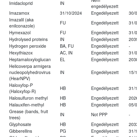
Nem
Imidacloprid
IN
engedélyezett
Imazamox
31/10/2024
Engedélyezett
30/
Imazalil (aka
FU
Engedélyezett
31/
enilconazole)
Hymexazol
FU
Engedélyezett
31/
Hydrolysed proteins
IN
Engedélyezett
203
Hydrogen peroxide
BA, FU
Engedélyezett
-
Hexythiazox
AC, IN
Engedélyezett
31/
Heptamaloxyloglucan
EL
Engedélyezett
203
Helicoverpa armigera
nucleopolyhedrovirus
IN
Engedélyezett
15/
(HearNPV)
Haloxyfop-P
HB
Engedélyezett
31/
(Haloxyfop-R)
Halosulfuron methyl
HB
Engedélyezett
202
Halauxifen-methyl
HB
Engedélyezett
05/
Grease (bands, fruit
IN
Not PPP
-
trees)
Glyphosate
HB
Engedélyezett
203
Gibberellins
PG
Engedélyezett
31/