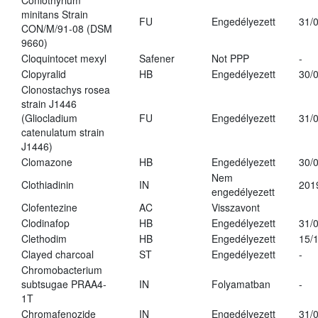
Coniothyrium
minitans Strain
FU
Engedélyezett
31/
CON/M/91-08 (DSM
9660)
Cloquintocet mexyl
Safener
Not PPP
-
Clopyralid
HB
Engedélyezett
30/
Clonostachys rosea
strain J1446
(Gliocladium
FU
Engedélyezett
31/
catenulatum strain
J1446)
Clomazone
HB
Engedélyezett
30/
Nem
Clothiadinin
IN
201
engedélyezett
Clofentezine
AC
Visszavont
Clodinafop
HB
Engedélyezett
31/
Clethodim
HB
Engedélyezett
15/
Clayed charcoal
ST
Engedélyezett
-
Chromobacterium
subtsugae PRAA4-
IN
Folyamatban
-
1T
Chromafenozide
IN
Engedélyezett
31/