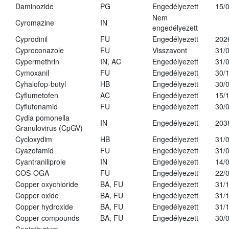
Daminozide
PG
Engedélyezett
15/
Nem
Cyromazine
IN
engedélyezett
Cyprodinil
FU
Engedélyezett
202
Cyproconazole
FU
Visszavont
31/
Cypermethrin
IN, AC
Engedélyezett
31/
Cymoxanil
FU
Engedélyezett
30/
Cyhalofop-butyl
HB
Engedélyezett
30/
Cyflumetofen
AC
Engedélyezett
15/
Cyflufenamid
FU
Engedélyezett
30/
Cydia pomonella
IN
Engedélyezett
203
Granulovirus (CpGV)
Cycloxydim
HB
Engedélyezett
31/
Cyazofamid
FU
Engedélyezett
31/
Cyantraniliprole
IN
Engedélyezett
14/
COS-OGA
FU
Engedélyezett
22/
Copper oxychloride
BA, FU
Engedélyezett
31/
Copper oxide
BA, FU
Engedélyezett
31/
Copper hydroxide
BA, FU
Engedélyezett
31/
Copper compounds
BA, FU
Engedélyezett
30/