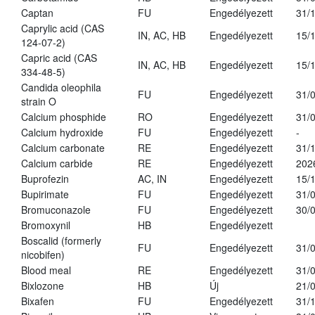
Captan
FU
Engedélyezett
31/
Caprylic acid (CAS
IN, AC, HB
Engedélyezett
15/
124-07-2)
Capric acid (CAS
IN, AC, HB
Engedélyezett
15/
334-48-5)
Candida oleophila
FU
Engedélyezett
31/
strain O
Calcium phosphide
RO
Engedélyezett
31/
Calcium hydroxide
FU
Engedélyezett
-
Calcium carbonate
RE
Engedélyezett
31/
Calcium carbide
RE
Engedélyezett
202
Buprofezin
AC, IN
Engedélyezett
15/
Bupirimate
FU
Engedélyezett
31/
Bromuconazole
FU
Engedélyezett
30/
Bromoxynil
HB
Engedélyezett
Boscalid (formerly
FU
Engedélyezett
31/
nicobifen)
Blood meal
RE
Engedélyezett
31/
Bixlozone
HB
Új
21/
Bixafen
FU
Engedélyezett
31/