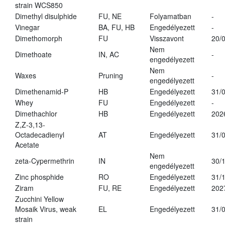
strain WCS850
Dimethyl disulphide
FU, NE
Folyamatban
-
Vinegar
BA, FU, HB
Engedélyezett
-
Dimethomorph
FU
Visszavont
20/
Nem
Dimethoate
IN, AC
-
engedélyezett
Nem
Waxes
Pruning
-
engedélyezett
Dimethenamid-P
HB
Engedélyezett
31/
Whey
FU
Engedélyezett
-
Dimethachlor
HB
Engedélyezett
202
Z,Z-3,13-
Octadecadienyl
AT
Engedélyezett
31/
Acetate
Nem
zeta-Cypermethrin
IN
30/
engedélyezett
Zinc phosphide
RO
Engedélyezett
31/
Ziram
FU, RE
Engedélyezett
202
Zucchini Yellow
Mosaik Virus, weak
EL
Engedélyezett
31/
strain