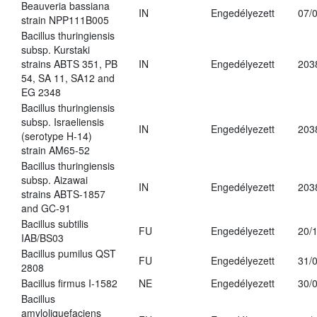
Beauveria bassiana
IN
Engedélyezett
07/
strain NPP111B005
Bacillus thuringiensis
subsp. Kurstaki
strains ABTS 351, PB
IN
Engedélyezett
203
54, SA 11, SA12 and
EG 2348
Bacillus thuringiensis
subsp. Israeliensis
IN
Engedélyezett
203
(serotype H-14)
strain AM65-52
Bacillus thuringiensis
subsp. Aizawai
IN
Engedélyezett
203
strains ABTS-1857
and GC-91
Bacillus subtilis
FU
Engedélyezett
20/
IAB/BS03
Bacillus pumilus QST
FU
Engedélyezett
31/
2808
Bacillus firmus I-1582
NE
Engedélyezett
30/
Bacillus
amyloliquefaciens