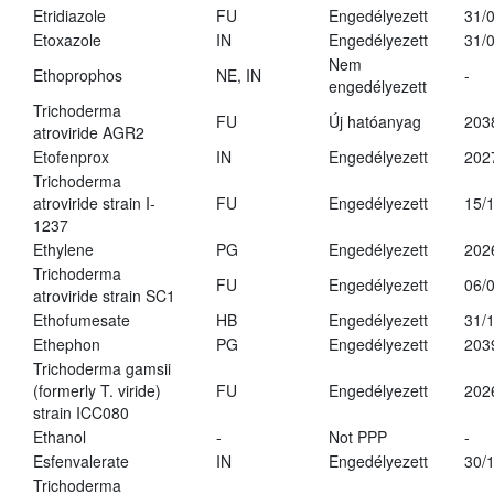
Etridiazole
FU
Engedélyezett
31/
Etoxazole
IN
Engedélyezett
31/
Nem
Ethoprophos
NE, IN
-
engedélyezett
Trichoderma
FU
Új hatóanyag
203
atroviride AGR2
Etofenprox
IN
Engedélyezett
202
Trichoderma
atroviride strain I-
FU
Engedélyezett
15/
1237
Ethylene
PG
Engedélyezett
202
Trichoderma
FU
Engedélyezett
06/
atroviride strain SC1
Ethofumesate
HB
Engedélyezett
31/
Ethephon
PG
Engedélyezett
203
Trichoderma gamsii
(formerly T. viride)
FU
Engedélyezett
202
strain ICC080
Ethanol
-
Not PPP
-
Esfenvalerate
IN
Engedélyezett
30/
Trichoderma