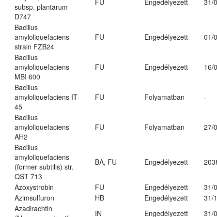
FU
Engedélyezett
31/
subsp. plantarum
D747
Bacillus
amyloliquefaciens
FU
Engedélyezett
01/
strain FZB24
Bacillus
amyloliquefaciens
FU
Engedélyezett
16/
MBI 600
Bacillus
amyloliquefaciens IT-
FU
Folyamatban
-
45
Bacillus
amyloliquefaciens
FU
Folyamatban
27/
AH2
Bacillus
amyloliquefaciens
BA, FU
Engedélyezett
203
(former subtilis) str.
QST 713
Azoxystrobin
FU
Engedélyezett
31/
Azimsulfuron
HB
Engedélyezett
31/
Azadirachtin
IN
Engedélyezett
31/