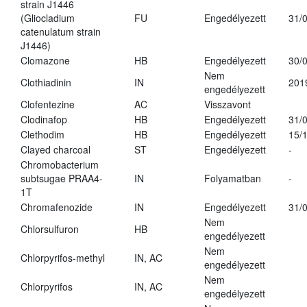
strain J1446
(Gliocladium
FU
Engedélyezett
31/
catenulatum strain
J1446)
Clomazone
HB
Engedélyezett
30/
Nem
Clothiadinin
IN
201
engedélyezett
Clofentezine
AC
Visszavont
Clodinafop
HB
Engedélyezett
31/
Clethodim
HB
Engedélyezett
15/
Clayed charcoal
ST
Engedélyezett
-
Chromobacterium
subtsugae PRAA4-
IN
Folyamatban
-
1T
Chromafenozide
IN
Engedélyezett
31/
Nem
Chlorsulfuron
HB
engedélyezett
Nem
Chlorpyrifos-methyl
IN, AC
engedélyezett
Nem
Chlorpyrifos
IN, AC
engedélyezett