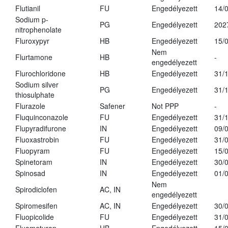
Flutianil
FU
Engedélyezett
14/
Sodium p-
PG
Engedélyezett
202
nitrophenolate
Fluroxypyr
HB
Engedélyezett
15/
Nem
Flurtamone
HB
-
engedélyezett
Flurochloridone
HB
Engedélyezett
31/
Sodium silver
PG
Engedélyezett
31/
thiosulphate
Flurazole
Safener
Not PPP
-
Fluquinconazole
FU
Engedélyezett
31/
Flupyradifurone
IN
Engedélyezett
09/
Fluoxastrobin
FU
Engedélyezett
31/
Fluopyram
FU
Engedélyezett
15/
Spinetoram
IN
Engedélyezett
30/
Spinosad
IN
Engedélyezett
01/
Nem
Spirodiclofen
AC, IN
engedélyezett
Spiromesifen
AC, IN
Engedélyezett
30/
Fluopicolide
FU
Engedélyezett
31/