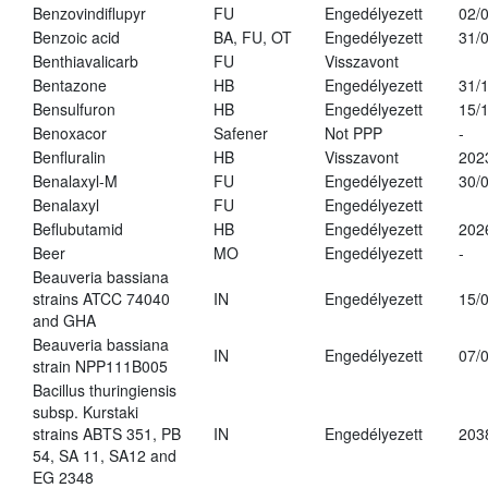
Benzovindiflupyr
FU
Engedélyezett
02/
Benzoic acid
BA, FU, OT
Engedélyezett
31/
Benthiavalicarb
FU
Visszavont
Bentazone
HB
Engedélyezett
31/
Bensulfuron
HB
Engedélyezett
15/
Benoxacor
Safener
Not PPP
-
Benfluralin
HB
Visszavont
202
Benalaxyl-M
FU
Engedélyezett
30/
Benalaxyl
FU
Engedélyezett
Beflubutamid
HB
Engedélyezett
202
Beer
MO
Engedélyezett
-
Beauveria bassiana
strains ATCC 74040
IN
Engedélyezett
15/
and GHA
Beauveria bassiana
IN
Engedélyezett
07/
strain NPP111B005
Bacillus thuringiensis
subsp. Kurstaki
strains ABTS 351, PB
IN
Engedélyezett
203
54, SA 11, SA12 and
EG 2348