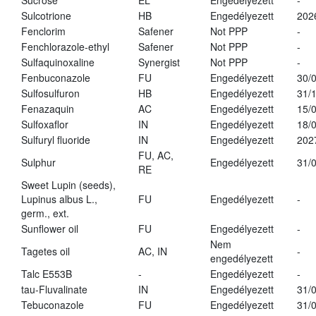
Sucrose
EL
Engedélyezett
-
Sulcotrione
HB
Engedélyezett
202
Fenclorim
Safener
Not PPP
-
Fenchlorazole-ethyl
Safener
Not PPP
-
Sulfaquinoxaline
Synergist
Not PPP
-
Fenbuconazole
FU
Engedélyezett
30/
Sulfosulfuron
HB
Engedélyezett
31/
Fenazaquin
AC
Engedélyezett
15/
Sulfoxaflor
IN
Engedélyezett
18/
Sulfuryl fluoride
IN
Engedélyezett
202
FU, AC,
Sulphur
Engedélyezett
31/
RE
Sweet Lupin (seeds),
Lupinus albus L.,
FU
Engedélyezett
-
germ., ext.
Sunflower oil
FU
Engedélyezett
-
Nem
Tagetes oil
AC, IN
-
engedélyezett
Talc E553B
-
Engedélyezett
-
tau-Fluvalinate
IN
Engedélyezett
31/
Tebuconazole
FU
Engedélyezett
31/