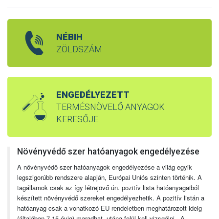
NÉBIH
ZÖLDSZÁM
ENGEDÉLYEZETT
TERMÉSNÖVELŐ ANYAGOK
KERESŐJE
Növényvédő szer hatóanyagok engedélyezése
A növényvédő szer hatóanyagok engedélyezése a világ egyik
legszigorúbb rendszere alapján, Európai Uniós szinten történik. A
tagállamok csak az így létrejövő ún. pozitív lista hatóanyagaiból
készített növényvédő szereket engedélyezhetik. A pozitív listán a
hatóanyag csak a vonatkozó EU rendeletben meghatározott ideig
(általában 7-15 évig) maradhat, utána felül kell vizsgálni. A