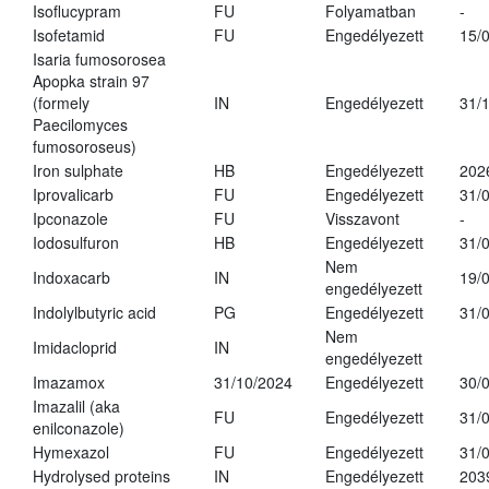
Isoflucypram
FU
Folyamatban
-
Isofetamid
FU
Engedélyezett
15/
Isaria fumosorosea
Apopka strain 97
(formely
IN
Engedélyezett
31/
Paecilomyces
fumosoroseus)
Iron sulphate
HB
Engedélyezett
202
Iprovalicarb
FU
Engedélyezett
31/
Ipconazole
FU
Visszavont
-
Iodosulfuron
HB
Engedélyezett
31/
Nem
Indoxacarb
IN
19/
engedélyezett
Indolylbutyric acid
PG
Engedélyezett
31/
Nem
Imidacloprid
IN
engedélyezett
Imazamox
31/10/2024
Engedélyezett
30/
Imazalil (aka
FU
Engedélyezett
31/
enilconazole)
Hymexazol
FU
Engedélyezett
31/
Hydrolysed proteins
IN
Engedélyezett
203