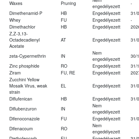
Nem
Waxes
Pruning
-
engedélyezett
Dimethenamid-P
HB
Engedélyezett
31/
Whey
FU
Engedélyezett
-
Dimethachlor
HB
Engedélyezett
202
Z,Z-3,13-
Octadecadienyl
AT
Engedélyezett
31/
Acetate
Nem
zeta-Cypermethrin
IN
30/
engedélyezett
Zinc phosphide
RO
Engedélyezett
31/
Ziram
FU, RE
Engedélyezett
202
Zucchini Yellow
Mosaik Virus, weak
EL
Engedélyezett
31/
strain
Diflufenican
HB
Engedélyezett
31/
Nem
Diflubenzuron
IN
engedélyezett
Difenoconazole
FU
Engedélyezett
31/
Nem
Difenacoum
RO
engedélyezett
Diethofencarb
FU
Engedélyezett
31/