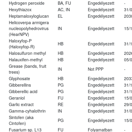
Hydrogen peroxide
BA, FU
Engedélyezett
-
Hexythiazox
AC, IN
Engedélyezett
31/
Heptamaloxyloglucan
EL
Engedélyezett
203
Helicoverpa armigera
nucleopolyhedrovirus
IN
Engedélyezett
15/
(HearNPV)
Haloxyfop-P
HB
Engedélyezett
31/
(Haloxyfop-R)
Halosulfuron methyl
HB
Engedélyezett
202
Halauxifen-methyl
HB
Engedélyezett
05/
Grease (bands, fruit
IN
Not PPP
-
trees)
Glyphosate
HB
Engedélyezett
203
Gibberellins
PG
Engedélyezett
31/
Gibberellic acid
PG
Engedélyezett
31/
Geraniol
FU
Engedélyezett
15/
Garlic extract
RE
Engedélyezett
29/
Gamma-cyhalothrin
IN
Engedélyezett
31/
Sintofen (aka
PG
Engedélyezett
15/
Cintofen)
Fusarium sp. L13
FU
Folyamatban
-