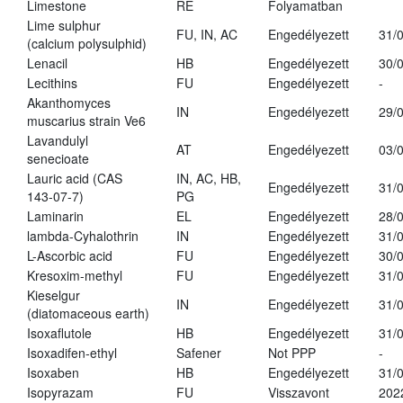
Limestone
RE
Folyamatban
Lime sulphur
FU, IN, AC
Engedélyezett
31/
(calcium polysulphid)
Lenacil
HB
Engedélyezett
30/
Lecithins
FU
Engedélyezett
-
Akanthomyces
IN
Engedélyezett
29/
muscarius strain Ve6
Lavandulyl
AT
Engedélyezett
03/
senecioate
Lauric acid (CAS
IN, AC, HB,
Engedélyezett
31/
143-07-7)
PG
Laminarin
EL
Engedélyezett
28/
lambda-Cyhalothrin
IN
Engedélyezett
31/
L-Ascorbic acid
FU
Engedélyezett
30/
Kresoxim-methyl
FU
Engedélyezett
31/
Kieselgur
IN
Engedélyezett
31/
(diatomaceous earth)
Isoxaflutole
HB
Engedélyezett
31/
Isoxadifen-ethyl
Safener
Not PPP
-
Isoxaben
HB
Engedélyezett
31/
Isopyrazam
FU
Visszavont
202