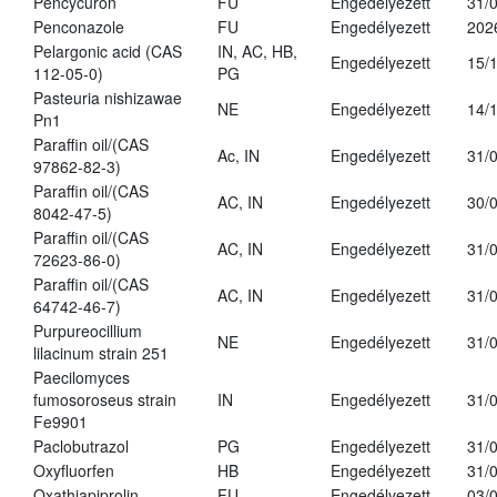
Pencycuron
FU
Engedélyezett
31/
Penconazole
FU
Engedélyezett
202
Pelargonic acid (CAS
IN, AC, HB,
Engedélyezett
15/
112-05-0)
PG
Pasteuria nishizawae
NE
Engedélyezett
14/
Pn1
Paraffin oil/(CAS
Ac, IN
Engedélyezett
31/
97862-82-3)
Paraffin oil/(CAS
AC, IN
Engedélyezett
30/
8042-47-5)
Paraffin oil/(CAS
AC, IN
Engedélyezett
31/
72623-86-0)
Paraffin oil/(CAS
AC, IN
Engedélyezett
31/
64742-46-7)
Purpureocillium
NE
Engedélyezett
31/
lilacinum strain 251
Paecilomyces
fumosoroseus strain
IN
Engedélyezett
31/
Fe9901
Paclobutrazol
PG
Engedélyezett
31/
Oxyfluorfen
HB
Engedélyezett
31/
Oxathiapiprolin
FU
Engedélyezett
03/