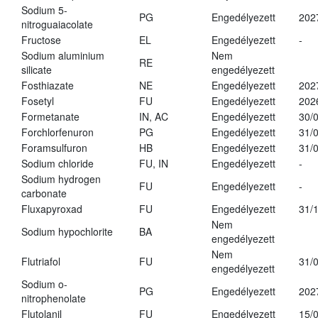
Sodium 5-
PG
Engedélyezett
202
nitroguaiacolate
Fructose
EL
Engedélyezett
-
Sodium aluminium
Nem
RE
silicate
engedélyezett
Fosthiazate
NE
Engedélyezett
202
Fosetyl
FU
Engedélyezett
202
Formetanate
IN, AC
Engedélyezett
30/
Forchlorfenuron
PG
Engedélyezett
31/
Foramsulfuron
HB
Engedélyezett
31/
Sodium chloride
FU, IN
Engedélyezett
-
Sodium hydrogen
FU
Engedélyezett
-
carbonate
Fluxapyroxad
FU
Engedélyezett
31/
Nem
Sodium hypochlorite
BA
engedélyezett
Nem
Flutriafol
FU
31/
engedélyezett
Sodium o-
PG
Engedélyezett
202
nitrophenolate
Flutolanil
FU
Engedélyezett
15/