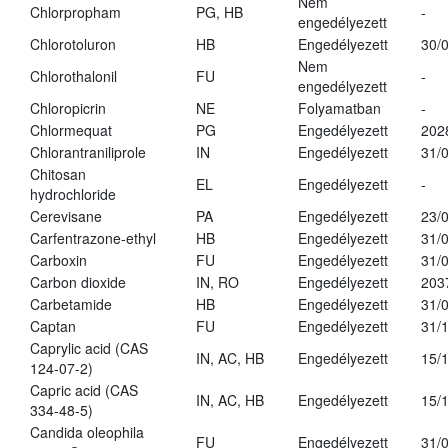
Nem
Chlorpropham
PG, HB
-
engedélyezett
Chlorotoluron
HB
Engedélyezett
30/
Nem
Chlorothalonil
FU
-
engedélyezett
Chloropicrin
NE
Folyamatban
-
Chlormequat
PG
Engedélyezett
202
Chlorantraniliprole
IN
Engedélyezett
31/
Chitosan
EL
Engedélyezett
-
hydrochloride
Cerevisane
PA
Engedélyezett
23/
Carfentrazone-ethyl
HB
Engedélyezett
31/
Carboxin
FU
Engedélyezett
31/
Carbon dioxide
IN, RO
Engedélyezett
203
Carbetamide
HB
Engedélyezett
31/
Captan
FU
Engedélyezett
31/
Caprylic acid (CAS
IN, AC, HB
Engedélyezett
15/
124-07-2)
Capric acid (CAS
IN, AC, HB
Engedélyezett
15/
334-48-5)
Candida oleophila
FU
Engedélyezett
31/