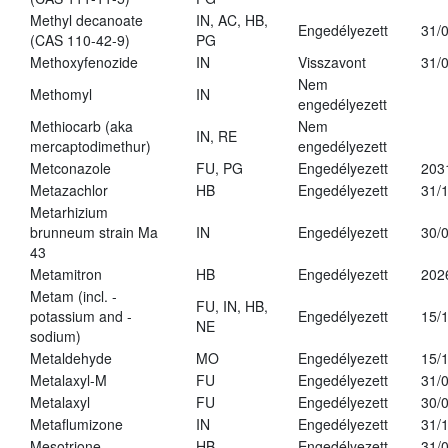
Methyl decanoate
IN, AC, HB,
Engedélyezett
31/
(CAS 110-42-9)
PG
Methoxyfenozide
IN
Visszavont
31/
Nem
Methomyl
IN
engedélyezett
Methiocarb (aka
Nem
IN, RE
mercaptodimethur)
engedélyezett
Metconazole
FU, PG
Engedélyezett
203
Metazachlor
HB
Engedélyezett
31/
Metarhizium
brunneum strain Ma
IN
Engedélyezett
30/
43
Metamitron
HB
Engedélyezett
202
Metam (incl. -
FU, IN, HB,
potassium and -
Engedélyezett
15/
NE
sodium)
Metaldehyde
MO
Engedélyezett
15/
Metalaxyl-M
FU
Engedélyezett
31/
Metalaxyl
FU
Engedélyezett
30/
Metaflumizone
IN
Engedélyezett
31/
Mesotrione
HB
Engedélyezett
31/