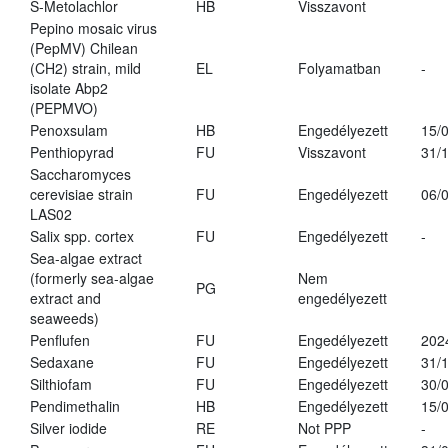
S-Metolachlor
HB
Visszavont
Pepino mosaic virus
(PepMV) Chilean
(CH2) strain, mild
EL
Folyamatban
-
isolate Abp2
(PEPMVO)
Penoxsulam
HB
Engedélyezett
15/
Penthiopyrad
FU
Visszavont
31/
Saccharomyces
cerevisiae strain
FU
Engedélyezett
06/
LAS02
Salix spp. cortex
FU
Engedélyezett
-
Sea-algae extract
(formerly sea-algae
Nem
PG
extract and
engedélyezett
seaweeds)
Penflufen
FU
Engedélyezett
202
Sedaxane
FU
Engedélyezett
31/
Silthiofam
FU
Engedélyezett
30/
Pendimethalin
HB
Engedélyezett
15/
Silver iodide
RE
Not PPP
-