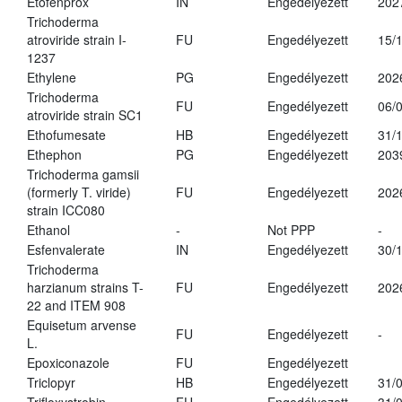
Etofenprox
IN
Engedélyezett
202
Trichoderma
atroviride strain I-
FU
Engedélyezett
15/
1237
Ethylene
PG
Engedélyezett
202
Trichoderma
FU
Engedélyezett
06/
atroviride strain SC1
Ethofumesate
HB
Engedélyezett
31/
Ethephon
PG
Engedélyezett
203
Trichoderma gamsii
(formerly T. viride)
FU
Engedélyezett
202
strain ICC080
Ethanol
-
Not PPP
-
Esfenvalerate
IN
Engedélyezett
30/
Trichoderma
harzianum strains T-
FU
Engedélyezett
202
22 and ITEM 908
Equisetum arvense
FU
Engedélyezett
-
L.
Epoxiconazole
FU
Engedélyezett
Triclopyr
HB
Engedélyezett
31/