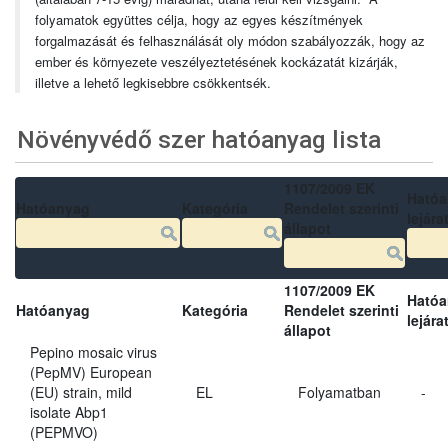
folyamatok együttes célja, hogy az egyes készítmények
forgalmazását és felhasználását oly módon szabályozzák, hogy az
ember és környezete veszélyeztetésének kockázatát kizárják,
illetve a lehető legkisebbre csökkentsék.
Növényvédő szer hatóanyag lista
1107/2009 EK
Ható
Hatóanyag
Kategória
Rendelet szerinti
lejára
állapot
1107/2009 EK
Ható
Hatóanyag
Kategória
Rendelet szerinti
lejára
állapot
Pepino mosaic virus
(PepMV) European
(EU) strain, mild
EL
Folyamatban
-
isolate Abp1
(PEPMVO)