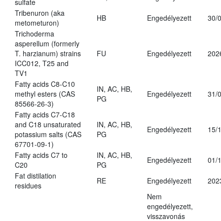
sulfate
Tribenuron (aka
HB
Engedélyezett
30/
metometuron)
Trichoderma
asperellum (formerly
T. harzianum) strains
FU
Engedélyezett
202
ICC012, T25 and
TV1
Fatty acids C8-C10
IN, AC, HB,
methyl esters (CAS
Engedélyezett
31/
PG
85566-26-3)
Fatty acids C7-C18
and C18 unsaturated
IN, AC, HB,
Engedélyezett
15/
potassium salts (CAS
PG
67701-09-1)
Fatty acids C7 to
IN, AC, HB,
Engedélyezett
01/
C20
PG
Fat distilation
RE
Engedélyezett
202
residues
Nem
engedélyezett,
visszavonás