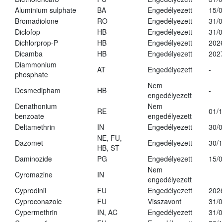
Aluminium sulphate
BA
Engedélyezett
15/
Bromadiolone
RO
Engedélyezett
31/
Diclofop
HB
Engedélyezett
31/
Dichlorprop-P
HB
Engedélyezett
202
Dicamba
HB
Engedélyezett
202
Diammonium
AT
Engedélyezett
-
phosphate
Nem
Desmedipham
HB
-
engedélyezett
Denathonium
Nem
RE
01/
benzoate
engedélyezett
Deltamethrin
IN
Engedélyezett
30/
NE, FU,
Dazomet
Engedélyezett
30/
HB, ST
Daminozide
PG
Engedélyezett
15/
Nem
Cyromazine
IN
engedélyezett
Cyprodinil
FU
Engedélyezett
202
Cyproconazole
FU
Visszavont
31/
Cypermethrin
IN, AC
Engedélyezett
31/