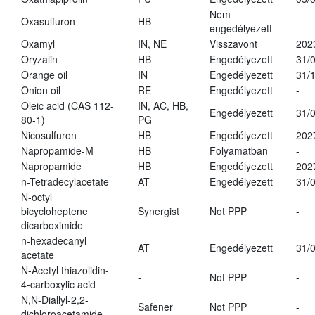
Nem
Oxasulfuron
HB
-
engedélyezett
Oxamyl
IN, NE
Visszavont
202
Oryzalin
HB
Engedélyezett
31/
Orange oil
IN
Engedélyezett
31/
Onion oil
RE
Engedélyezett
-
Oleic acid (CAS 112-
IN, AC, HB,
Engedélyezett
31/
80-1)
PG
Nicosulfuron
HB
Engedélyezett
202
Napropamide-M
HB
Folyamatban
-
Napropamide
HB
Engedélyezett
202
n-Tetradecylacetate
AT
Engedélyezett
31/
N-octyl
bicycloheptene
Synergist
Not PPP
-
dicarboximide
n-hexadecanyl
AT
Engedélyezett
31/
acetate
N-Acetyl thiazolidin-
-
Not PPP
-
4-carboxylic acid
N,N-Diallyl-2,2-
Safener
Not PPP
-
dichloroacetamide