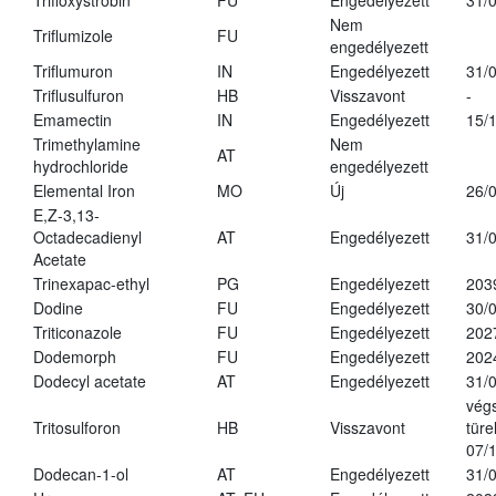
Trifloxystrobin
FU
Engedélyezett
31/
Nem
Triflumizole
FU
engedélyezett
Triflumuron
IN
Engedélyezett
31/
Triflusulfuron
HB
Visszavont
-
Emamectin
IN
Engedélyezett
15/
Trimethylamine
Nem
AT
hydrochloride
engedélyezett
Elemental Iron
MO
Új
26/
E,Z-3,13-
Octadecadienyl
AT
Engedélyezett
31/
Acetate
Trinexapac-ethyl
PG
Engedélyezett
203
Dodine
FU
Engedélyezett
30/
Triticonazole
FU
Engedélyezett
202
Dodemorph
FU
Engedélyezett
202
Dodecyl acetate
AT
Engedélyezett
31/
vég
Tritosulforon
HB
Visszavont
türe
07/
Dodecan-1-ol
AT
Engedélyezett
31/