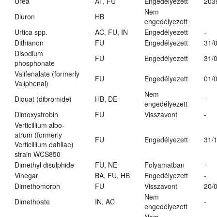
Urea
AT, FU
Engedélyezett
203
Nem
Diuron
HB
engedélyezett
Urtica spp.
AC, FU, IN
Engedélyezett
-
Dithianon
FU
Engedélyezett
31/
Disodium
FU
Engedélyezett
31/
phosphonate
Valifenalate (formerly
FU
Engedélyezett
01/
Valiphenal)
Nem
Diquat (dibromide)
HB, DE
-
engedélyezett
Dimoxystrobin
FU
Visszavont
-
Verticillium albo-
atrum (formerly
FU
Engedélyezett
31/
Verticillium dahliae)
strain WCS850
Dimethyl disulphide
FU, NE
Folyamatban
-
Vinegar
BA, FU, HB
Engedélyezett
-
Dimethomorph
FU
Visszavont
20/
Nem
Dimethoate
IN, AC
-
engedélyezett