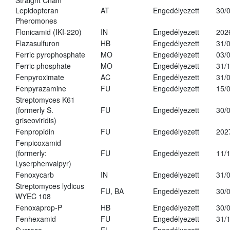
Straight Chain
Lepidopteran
AT
Engedélyezett
30/
Pheromones
Flonicamid (IKI-220)
IN
Engedélyezett
202
Flazasulfuron
HB
Engedélyezett
31/
Ferric pyrophosphate
MO
Engedélyezett
03/
Ferric phosphate
MO
Engedélyezett
31/
Fenpyroximate
AC
Engedélyezett
31/
Fenpyrazamine
FU
Engedélyezett
15/
Streptomyces K61
(formerly S.
FU
Engedélyezett
30/
griseoviridis)
Fenpropidin
FU
Engedélyezett
202
Fenpicoxamid
(formerly:
FU
Engedélyezett
11/
Lyserphenvalpyr)
Fenoxycarb
IN
Engedélyezett
31/
Streptomyces lydicus
FU, BA
Engedélyezett
30/
WYEC 108
Fenoxaprop-P
HB
Engedélyezett
30/
Fenhexamid
FU
Engedélyezett
31/