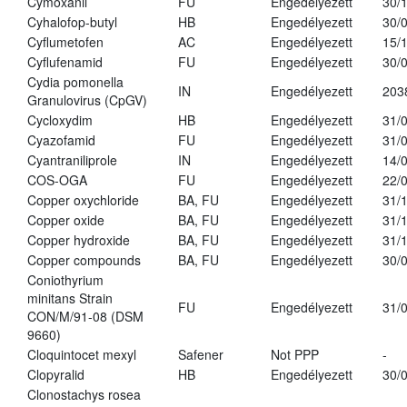
Cymoxanil
FU
Engedélyezett
30/
Cyhalofop-butyl
HB
Engedélyezett
30/
Cyflumetofen
AC
Engedélyezett
15/
Cyflufenamid
FU
Engedélyezett
30/
Cydia pomonella
IN
Engedélyezett
203
Granulovirus (CpGV)
Cycloxydim
HB
Engedélyezett
31/
Cyazofamid
FU
Engedélyezett
31/
Cyantraniliprole
IN
Engedélyezett
14/
COS-OGA
FU
Engedélyezett
22/
Copper oxychloride
BA, FU
Engedélyezett
31/
Copper oxide
BA, FU
Engedélyezett
31/
Copper hydroxide
BA, FU
Engedélyezett
31/
Copper compounds
BA, FU
Engedélyezett
30/
Coniothyrium
minitans Strain
FU
Engedélyezett
31/
CON/M/91-08 (DSM
9660)
Cloquintocet mexyl
Safener
Not PPP
-
Clopyralid
HB
Engedélyezett
30/
Clonostachys rosea