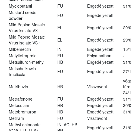
Myclobutanil
FU
Engedélyezett
31/
Mustard seeds
FU
Engedélyezett
-
powder
Mild Pepino Mosaic
EL
Engedélyezett
29/
Virus isolate VX 1
Mild Pepino Mosaic
EL
Engedélyezett
29/
Virus isolate VC 1
Milbemectin
IN
Engedélyezett
15/
Metyltetraprole
FU
Folyamatban
-
Metsulfuron-methyl
HB
Engedélyezett
31/
Metschnikowia
FU
Engedélyezett
27/
fructicola
vég
Metribuzin
HB
Visszavont
türe
24/
Metrafenone
FU
Engedélyezett
31/
Metosulam
HB
Engedélyezett
30/
Metobromuron
HB
Engedélyezett
31/
Metiram
FU
Visszavont
Methyl octanoate
IN, AC, HB,
Engedélyezett
31/
(CAS 111-11-5)
PG