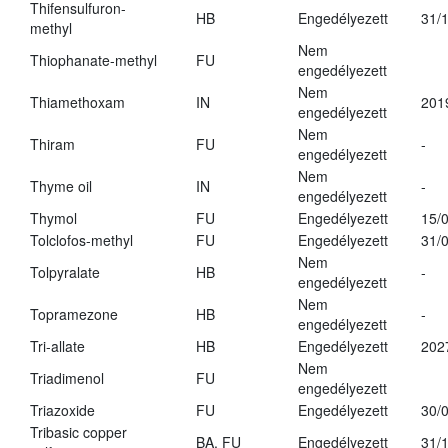
Thifensulfuron-
HB
Engedélyezett
31/
methyl
Nem
Thiophanate-methyl
FU
engedélyezett
Nem
Thiamethoxam
IN
201
engedélyezett
Nem
Thiram
FU
-
engedélyezett
Nem
Thyme oil
IN
-
engedélyezett
Thymol
FU
Engedélyezett
15/
Tolclofos-methyl
FU
Engedélyezett
31/
Nem
Tolpyralate
HB
-
engedélyezett
Nem
Topramezone
HB
-
engedélyezett
Tri-allate
HB
Engedélyezett
202
Nem
Triadimenol
FU
engedélyezett
Triazoxide
FU
Engedélyezett
30/
Tribasic copper
BA, FU
Engedélyezett
31/