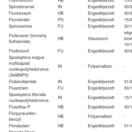
Fluometuron
HB
Engedélyezett
15/
Spirotetramat
IN
Engedélyezett
30/
Flumioxazin
HB
Engedélyezett
30/
Flumetralin
PG
Engedélyezett
15/
Spiroxamine
FU
Engedélyezett
30/
vég
Flufenacet (formerly
HB
Visszavont
türe
fluthiamide)
10/
Fludioxonil
FU
Engedélyezett
30/
Spodoptera exigua
multicapsid
IN
Folyamatban
-
nucleopolyhedorvirus
(SeMNPV)
Flubendiamide
IN
Engedélyezett
31/
Fluazinam
FU
Engedélyezett
30/
Spodoptera littoralis
IN
Engedélyezett
15/
nucleopolyhedrovirus
Fluazifop-P
HB
Engedélyezett
30/
Florpyrauxifen-
HB
Folyamatban
-
benzyl
Florasulam
HB
Engedélyezett
31/