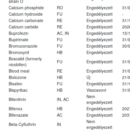
strain O
Calcium phosphide
RO
Engedélyezett
31/
Calcium hydroxide
FU
Engedélyezett
-
Calcium carbonate
RE
Engedélyezett
31/
Calcium carbide
RE
Engedélyezett
202
Buprofezin
AC, IN
Engedélyezett
15/
Bupirimate
FU
Engedélyezett
31/
Bromuconazole
FU
Engedélyezett
30/
Bromoxynil
HB
Engedélyezett
Boscalid (formerly
FU
Engedélyezett
31/
nicobifen)
Blood meal
RE
Engedélyezett
31/
Bixlozone
HB
Új
21/
Bixafen
FU
Engedélyezett
31/
Bispyribac
HB
Visszavont
31/
Nem
Bifenthrin
IN, AC
engedélyezett
Bifenox
HB
Engedélyezett
202
Bifenazate
AC
Engedélyezett
203
Nem
Beta-Cyfluthrin
IN
engedélyezett