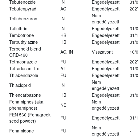
Tebufenozide
IN
Engedélyezett
31/
Tebufenpyrad
AC
Engedélyezett
202
Nem
Teflubenzuron
IN
engedélyezett
Tefluthrin
IN
Engedélyezett
31/
Tembotrione
HB
Engedélyezett
31/
Terbuthylazine
HB
Engedélyezett
31/
Terpenoid blend
AC, IN
Visszavont
10/
QRD-460
Tetraconazole
FU
Engedélyezett
202
Tetradecan-1-ol
AT
Engedélyezett
31/
Thiabendazole
FU
Engedélyezett
31/
Nem
Thiacloprid
IN
engedélyezett
Thiencarbazone
HB
Engedélyezett
01/
Fenamiphos (aka
Nem
NE
phenamiphos)
engedélyezett
FEN 560 (Fenugreek
FU
Engedélyezett
31/
seed powder)
Nem
Fenamidone
FU
-
engedélyezett