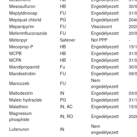
Mesosulfuron
HB
Engedélyezett
30/
Meptyldinocap
FU
Engedélyezett
31/
Mepiquat chlorid
PG
Engedélyezett
204
Mepanipyrim
FU
Visszavont
202
Mefentrifluconazole
FU
Engedélyezett
20/
Mefenpyr
Safener
Not PPP
-
Mecoprop-P
HB
Engedélyezett
15/
MCPB
HB
Engedélyezett
31/
MCPA
HB
Engedélyezett
31/
Mandipropamid
Fu
Engedélyezett
30/
Mandestrobin
FU
Engedélyezett
09/
Nem
Mancozeb
FU
engedélyezett
Maltodextrin
IN
Engedélyezett
03/
Maleic hydrazide
PG
Engedélyezett
31/
Malathion
IN, AC
Engedélyezett
15/
Magnesium
IN, RO
Engedélyezett
202
phosphide
Nem
Lufenuron
IN
engedélyezett