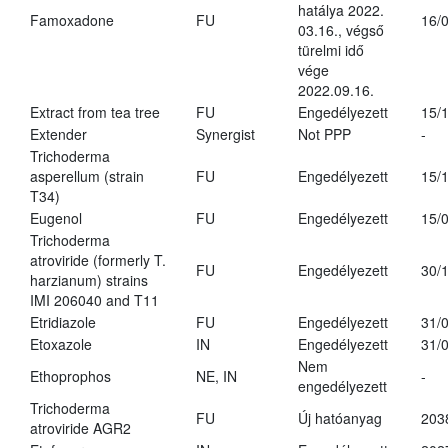
hatálya 2022.
Famoxadone
FU
16/
03.16., végső
türelmi idő
vége
2022.09.16.
Extract from tea tree
FU
Engedélyezett
15/
Extender
Synergist
Not PPP
-
Trichoderma
asperellum (strain
FU
Engedélyezett
15/
T34)
Eugenol
FU
Engedélyezett
15/
Trichoderma
atroviride (formerly T.
FU
Engedélyezett
30/
harzianum) strains
IMI 206040 and T11
Etridiazole
FU
Engedélyezett
31/
Etoxazole
IN
Engedélyezett
31/
Nem
Ethoprophos
NE, IN
-
engedélyezett
Trichoderma
FU
Új hatóanyag
203
atroviride AGR2