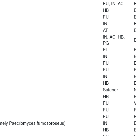
FU, IN, AC
E
HB
E
FU
E
IN
E
AT
E
IN, AC, HB,
E
PG
EL
E
IN
E
FU
E
FU
E
IN
E
HB
E
Safener
HB
E
FU
V
FU
FU
E
rmely Paecilomyces fumosoroseus)
IN
E
HB
E