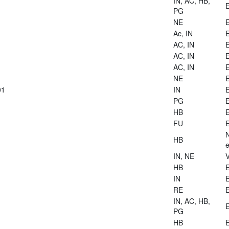
IN, AC, HB,
E
PG
NE
E
Ac, IN
E
AC, IN
E
AC, IN
E
AC, IN
E
NE
E
01
IN
E
PG
E
HB
E
FU
E
HB
e
IN, NE
V
HB
E
IN
E
RE
E
IN, AC, HB,
E
PG
HB
E