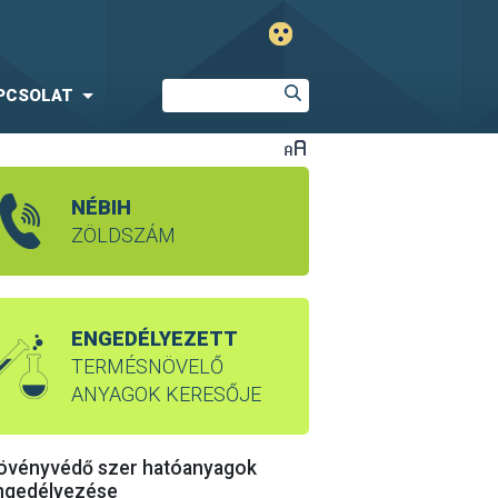
PCSOLAT
NÉBIH
ZÖLDSZÁM
ENGEDÉLYEZETT
TERMÉSNÖVELŐ
ANYAGOK KERESŐJE
övényvédő szer hatóanyagok
ngedélyezése