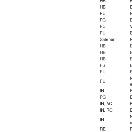
HB
E
HB
E
FU
E
PG
E
FU
V
FU
E
Safener
HB
E
HB
E
HB
E
Fu
E
FU
E
FU
e
IN
E
PG
E
IN, AC
E
IN, RO
E
IN
e
RE