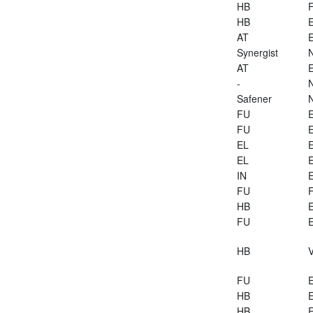
HB
HB
E
AT
E
Synergist
AT
E
-
Safener
FU
E
FU
E
EL
E
EL
E
IN
E
FU
HB
E
FU
E
HB
V
FU
E
HB
E
HB
E