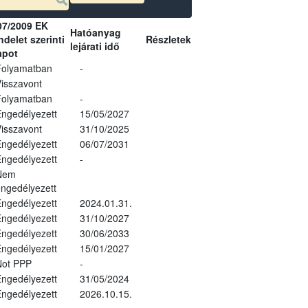
07/2009 EK
Hatóanyag
delet szerinti
Részletek
lejárati idő
apot
Folyamatban
-
isszavont
Folyamatban
-
ngedélyezett
15/05/2027
isszavont
31/10/2025
ngedélyezett
06/07/2031
ngedélyezett
-
Nem
ngedélyezett
ngedélyezett
2024.01.31.
ngedélyezett
31/10/2027
ngedélyezett
30/06/2033
ngedélyezett
15/01/2027
Not PPP
-
ngedélyezett
31/05/2024
ngedélyezett
2026.10.15.