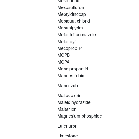
Mesotrione
Mesosulfuron
Meptyldinocap
Mepiquat chlorid
Mepanipyrim
Mefentrifluconazole
Mefenpyr
Mecoprop-P
MCPB
MCPA
Mandipropamid
Mandestrobin
Mancozeb
Maltodextrin
Maleic hydrazide
Malathion
Magnesium phosphide
Lufenuron
Limestone