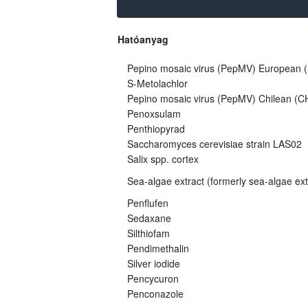
Hatóanyag
Pepino mosaic virus (PepMV) European (E
S-Metolachlor
Pepino mosaic virus (PepMV) Chilean (CH
Penoxsulam
Penthiopyrad
Saccharomyces cerevisiae strain LAS02
Salix spp. cortex
Sea-algae extract (formerly sea-algae ex
Penflufen
Sedaxane
Silthiofam
Pendimethalin
Silver iodide
Pencycuron
Penconazole