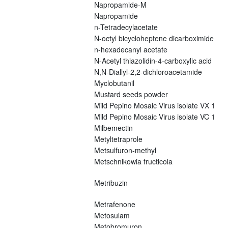
Napropamide-M
Napropamide
n-Tetradecylacetate
N-octyl bicycloheptene dicarboximide
n-hexadecanyl acetate
N-Acetyl thiazolidin-4-carboxylic acid
N,N-Diallyl-2,2-dichloroacetamide
Myclobutanil
Mustard seeds powder
Mild Pepino Mosaic Virus isolate VX 1
Mild Pepino Mosaic Virus isolate VC 1
Milbemectin
Metyltetraprole
Metsulfuron-methyl
Metschnikowia fructicola
Metribuzin
Metrafenone
Metosulam
Metobromuron