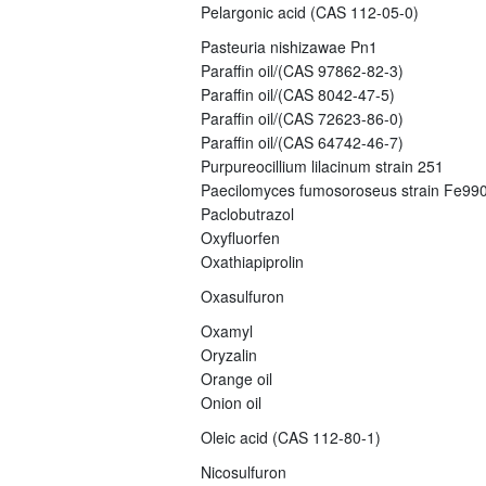
Pelargonic acid (CAS 112-05-0)
Pasteuria nishizawae Pn1
Paraffin oil/(CAS 97862-82-3)
Paraffin oil/(CAS 8042-47-5)
Paraffin oil/(CAS 72623-86-0)
Paraffin oil/(CAS 64742-46-7)
Purpureocillium lilacinum strain 251
Paecilomyces fumosoroseus strain Fe99
Paclobutrazol
Oxyfluorfen
Oxathiapiprolin
Oxasulfuron
Oxamyl
Oryzalin
Orange oil
Onion oil
Oleic acid (CAS 112-80-1)
Nicosulfuron