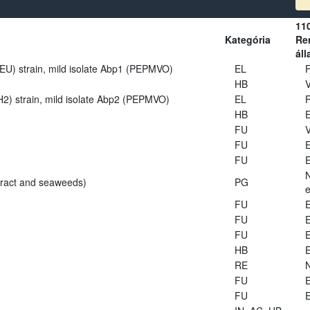
11
Kategória
Ren
áll
U) strain, mild isolate Abp1 (PEPMVO)
EL
HB
V
2) strain, mild isolate Abp2 (PEPMVO)
EL
HB
E
FU
V
FU
E
FU
E
tract and seaweeds)
PG
e
FU
E
FU
E
FU
E
HB
E
RE
FU
E
FU
E