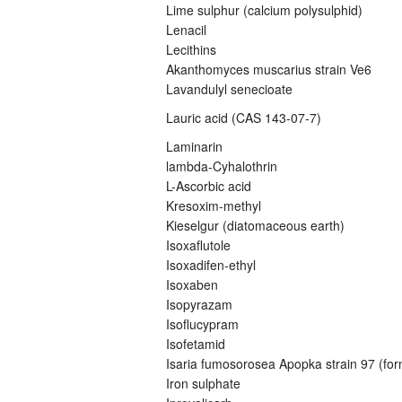
Lime sulphur (calcium polysulphid)
Lenacil
Lecithins
Akanthomyces muscarius strain Ve6
Lavandulyl senecioate
Lauric acid (CAS 143-07-7)
Laminarin
lambda-Cyhalothrin
L-Ascorbic acid
Kresoxim-methyl
Kieselgur (diatomaceous earth)
Isoxaflutole
Isoxadifen-ethyl
Isoxaben
Isopyrazam
Isoflucypram
Isofetamid
Isaria fumosorosea Apopka strain 97 (fo
Iron sulphate