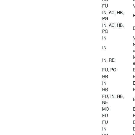
FU
V
IN, AC, HB,
E
PG
IN, AC, HB,
E
PG
IN
V
IN
e
IN, RE
e
FU, PG
E
HB
E
IN
E
HB
E
FU, IN, HB,
E
NE
MO
E
FU
E
FU
E
IN
E