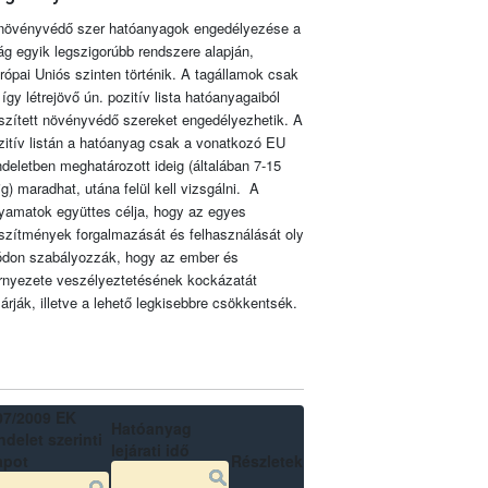
növényvédő szer hatóanyagok engedélyezése a
lág egyik legszigorúbb rendszere alapján,
rópai Uniós szinten történik. A tagállamok csak
 így létrejövő ún. pozitív lista hatóanyagaiból
szített növényvédő szereket engedélyezhetik. A
zitív listán a hatóanyag csak a vonatkozó EU
ndeletben meghatározott ideig (általában 7-15
ig) maradhat, utána felül kell vizsgálni. A
lyamatok együttes célja, hogy az egyes
szítmények forgalmazását és felhasználását oly
don szabályozzák, hogy az ember és
rnyezete veszélyeztetésének kockázatát
zárják, illetve a lehető legkisebbre csökkentsék.
07/2009 EK
Hatóanyag
delet szerinti
lejárati idő
apot
Részletek