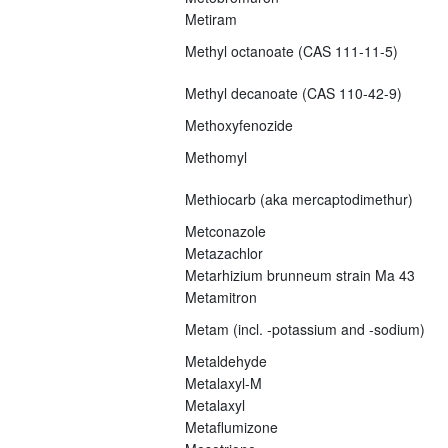
Metiram
Methyl octanoate (CAS 111-11-5)
Methyl decanoate (CAS 110-42-9)
Methoxyfenozide
Methomyl
Methiocarb (aka mercaptodimethur)
Metconazole
Metazachlor
Metarhizium brunneum strain Ma 43
Metamitron
Metam (incl. -potassium and -sodium)
Metaldehyde
Metalaxyl-M
Metalaxyl
Metaflumizone