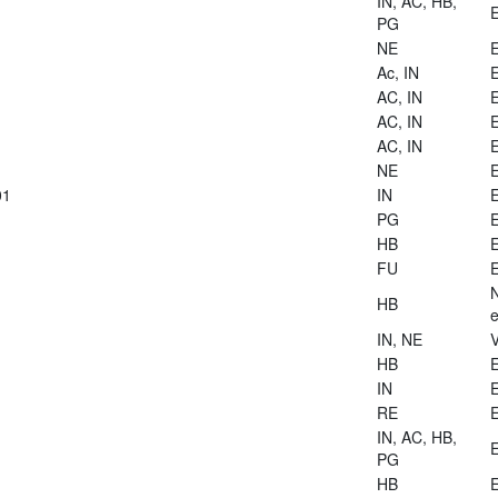
IN, AC, HB,
E
PG
NE
E
Ac, IN
E
AC, IN
E
AC, IN
E
AC, IN
E
NE
E
01
IN
E
PG
E
HB
E
FU
E
HB
e
IN, NE
V
HB
E
IN
E
RE
E
IN, AC, HB,
E
PG
HB
E