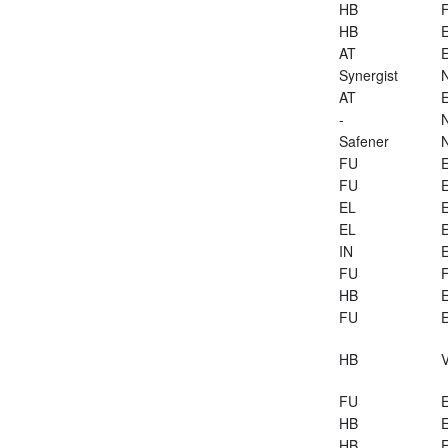
HB
HB
E
AT
E
Synergist
AT
E
-
Safener
FU
E
FU
E
EL
E
EL
E
IN
E
FU
HB
E
FU
E
HB
V
FU
E
HB
E
HB
E