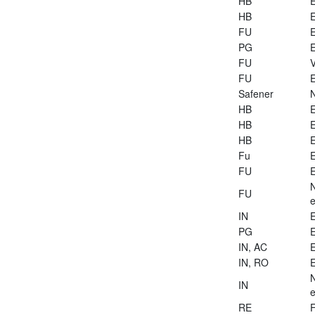
HB
E
HB
E
FU
E
PG
E
FU
V
FU
E
Safener
HB
E
HB
E
HB
E
Fu
E
FU
E
FU
e
IN
E
PG
E
IN, AC
E
IN, RO
E
IN
e
RE