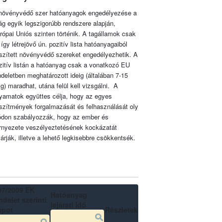
növényvédő szer hatóanyagok engedélyezése a
lág egyik legszigorúbb rendszere alapján,
rópai Uniós szinten történik. A tagállamok csak
 így létrejövő ún. pozitív lista hatóanyagaiból
szített növényvédő szereket engedélyezhetik. A
zitív listán a hatóanyag csak a vonatkozó EU
ndeletben meghatározott ideig (általában 7-15
ig) maradhat, utána felül kell vizsgálni. A
lyamatok együttes célja, hogy az egyes
szítmények forgalmazását és felhasználását oly
don szabályozzák, hogy az ember és
rnyezete veszélyeztetésének kockázatát
zárják, illetve a lehető legkisebbre csökkentsék.
07/2009 EK
Hatóanyag
delet szerinti
lejárati idő
apot
Részletek