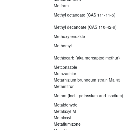
Metiram
Methyl octanoate (CAS 111-11-5)
Methyl decanoate (CAS 110-42-9)
Methoxyfenozide
Methomyl
Methiocarb (aka mercaptodimethur)
Metconazole
Metazachlor
Metarhizium brunneum strain Ma 43
Metamitron
Metam (incl. -potassium and -sodium)
Metaldehyde
Metalaxyl-M
Metalaxyl
Metaflumizone