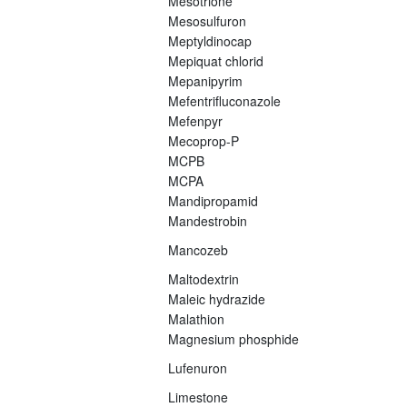
Mesotrione
Mesosulfuron
Meptyldinocap
Mepiquat chlorid
Mepanipyrim
Mefentrifluconazole
Mefenpyr
Mecoprop-P
MCPB
MCPA
Mandipropamid
Mandestrobin
Mancozeb
Maltodextrin
Maleic hydrazide
Malathion
Magnesium phosphide
Lufenuron
Limestone