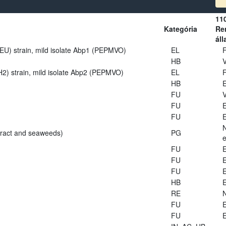
11
Kategória
Ren
áll
U) strain, mild isolate Abp1 (PEPMVO)
EL
HB
V
2) strain, mild isolate Abp2 (PEPMVO)
EL
HB
E
FU
V
FU
E
FU
E
tract and seaweeds)
PG
e
FU
E
FU
E
FU
E
HB
E
RE
FU
E
FU
E