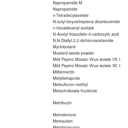
Napropamide-M
Napropamide
n-Tetradecylacetate
N-octyl bicycloheptene dicarboximide
n-hexadecanyl acetate
N-Acetyl thiazolidin-4-carboxylic acid
N,N-Diallyl-2,2-dichloroacetamide
Myclobutanil
Mustard seeds powder
Mild Pepino Mosaic Virus isolate VX 1
Mild Pepino Mosaic Virus isolate VC 1
Milbemectin
Metyltetraprole
Metsulfuron-methyl
Metschnikowia fructicola
Metribuzin
Metrafenone
Metosulam
Metobromuron