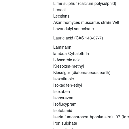
Lime sulphur (calcium polysulphid)
Lenacil
Lecithins
Akanthomyces muscarius strain Ve6
Lavandulyl senecioate
Lauric acid (CAS 143-07-7)
Laminarin
lambda-Cyhalothrin
L-Ascorbic acid
Kresoxim-methyl
Kieselgur (diatomaceous earth)
Isoxaflutole
Isoxadifen-ethyl
Isoxaben
Isopyrazam
Isoflucypram
Isofetamid
Isaria fumosorosea Apopka strain 97 (fo
Iron sulphate