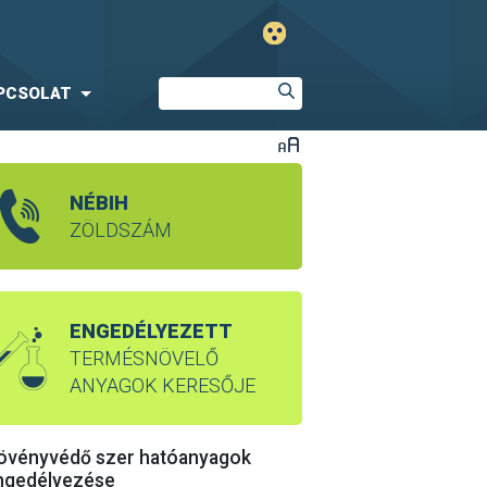
PCSOLAT
NÉBIH
ZÖLDSZÁM
ENGEDÉLYEZETT
TERMÉSNÖVELŐ
ANYAGOK KERESŐJE
övényvédő szer hatóanyagok
ngedélyezése