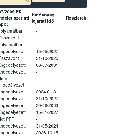
07/2009 EK
Hatóanyag
delet szerinti
Részletek
lejárati idő
apot
Folyamatban
-
isszavont
Folyamatban
-
ngedélyezett
15/05/2027
isszavont
31/10/2025
ngedélyezett
06/07/2031
ngedélyezett
-
Nem
ngedélyezett
ngedélyezett
2024.01.31.
ngedélyezett
31/10/2027
ngedélyezett
30/06/2033
ngedélyezett
15/01/2027
Not PPP
-
ngedélyezett
31/05/2024
ngedélyezett
2026.10.15.