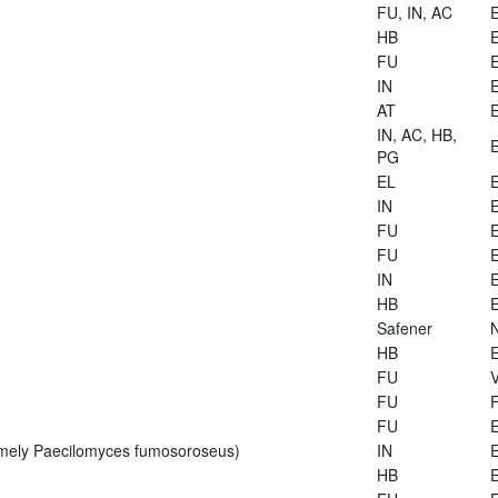
FU, IN, AC
E
HB
E
FU
E
IN
E
AT
E
IN, AC, HB,
E
PG
EL
E
IN
E
FU
E
FU
E
IN
E
HB
E
Safener
HB
E
FU
V
FU
FU
E
rmely Paecilomyces fumosoroseus)
IN
E
HB
E