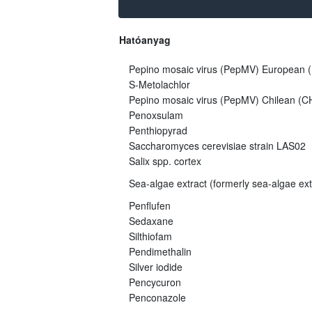
Hatóanyag
Pepino mosaic virus (PepMV) European (E
S-Metolachlor
Pepino mosaic virus (PepMV) Chilean (CH
Penoxsulam
Penthiopyrad
Saccharomyces cerevisiae strain LAS02
Salix spp. cortex
Sea-algae extract (formerly sea-algae ex
Penflufen
Sedaxane
Silthiofam
Pendimethalin
Silver iodide
Pencycuron
Penconazole