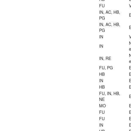
FU
V
IN, AC, HB,
E
PG
IN, AC, HB,
E
PG
IN
V
IN
e
IN, RE
e
FU, PG
E
HB
E
IN
E
HB
E
FU, IN, HB,
E
NE
MO
E
FU
E
FU
E
IN
E