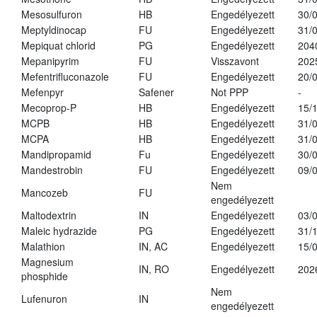
Mesosulfuron
HB
Engedélyezett
30/
Meptyldinocap
FU
Engedélyezett
31/
Mepiquat chlorid
PG
Engedélyezett
204
Mepanipyrim
FU
Visszavont
202
Mefentrifluconazole
FU
Engedélyezett
20/
Mefenpyr
Safener
Not PPP
-
Mecoprop-P
HB
Engedélyezett
15/
MCPB
HB
Engedélyezett
31/
MCPA
HB
Engedélyezett
31/
Mandipropamid
Fu
Engedélyezett
30/
Mandestrobin
FU
Engedélyezett
09/
Nem
Mancozeb
FU
engedélyezett
Maltodextrin
IN
Engedélyezett
03/
Maleic hydrazide
PG
Engedélyezett
31/
Malathion
IN, AC
Engedélyezett
15/
Magnesium
IN, RO
Engedélyezett
202
phosphide
Nem
Lufenuron
IN
engedélyezett