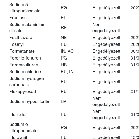
Sodium 5-
PG
Engedélyezett
202
nitroguaiacolate
Fructose
EL
Engedélyezett
-
Sodium aluminium
Nem
RE
silicate
engedélyezett
Fosthiazate
NE
Engedélyezett
202
Fosetyl
FU
Engedélyezett
202
Formetanate
IN, AC
Engedélyezett
30/
Forchlorfenuron
PG
Engedélyezett
31/
Foramsulfuron
HB
Engedélyezett
31/
Sodium chloride
FU, IN
Engedélyezett
-
Sodium hydrogen
FU
Engedélyezett
-
carbonate
Fluxapyroxad
FU
Engedélyezett
31/
Nem
Sodium hypochlorite
BA
engedélyezett
Nem
Flutriafol
FU
31/
engedélyezett
Sodium o-
PG
Engedélyezett
202
nitrophenolate
Flutolanil
FU
Engedélyezett
15/