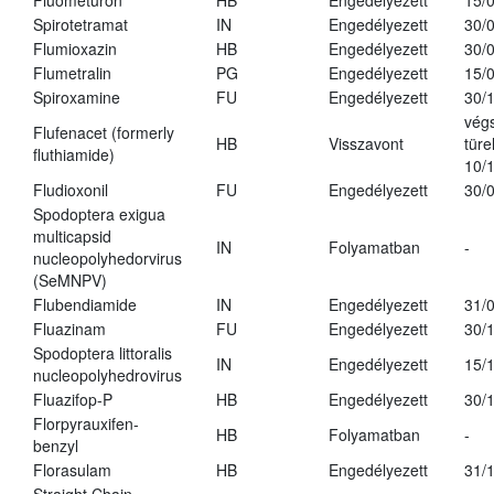
Fluometuron
HB
Engedélyezett
15/
Spirotetramat
IN
Engedélyezett
30/
Flumioxazin
HB
Engedélyezett
30/
Flumetralin
PG
Engedélyezett
15/
Spiroxamine
FU
Engedélyezett
30/
vég
Flufenacet (formerly
HB
Visszavont
türe
fluthiamide)
10/
Fludioxonil
FU
Engedélyezett
30/
Spodoptera exigua
multicapsid
IN
Folyamatban
-
nucleopolyhedorvirus
(SeMNPV)
Flubendiamide
IN
Engedélyezett
31/
Fluazinam
FU
Engedélyezett
30/
Spodoptera littoralis
IN
Engedélyezett
15/
nucleopolyhedrovirus
Fluazifop-P
HB
Engedélyezett
30/
Florpyrauxifen-
HB
Folyamatban
-
benzyl
Florasulam
HB
Engedélyezett
31/