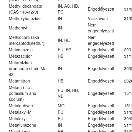
Methyl decanoate
IN, AC, HB,
Engedélyezett
31/
(CAS 110-42-9)
PG
Methoxyfenozide
IN
Visszavont
31/
Nem
Methomyl
IN
engedélyezett
Methiocarb (aka
Nem
IN, RE
mercaptodimethur)
engedélyezett
Metconazole
FU, PG
Engedélyezett
203
Metazachlor
HB
Engedélyezett
31/
Metarhizium
brunneum strain Ma
IN
Engedélyezett
30/
43
Metamitron
HB
Engedélyezett
202
Metam (incl. -
FU, IN, HB,
potassium and -
Engedélyezett
15/
NE
sodium)
Metaldehyde
MO
Engedélyezett
15/
Metalaxyl-M
FU
Engedélyezett
31/
Metalaxyl
FU
Engedélyezett
30/
Metaflumizone
IN
Engedélyezett
31/
Mesotrione
HB
Engedélyezett
31/