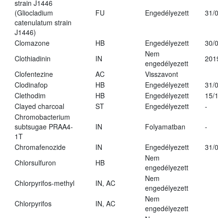
strain J1446
(Gliocladium
FU
Engedélyezett
31/
catenulatum strain
J1446)
Clomazone
HB
Engedélyezett
30/
Nem
Clothiadinin
IN
201
engedélyezett
Clofentezine
AC
Visszavont
Clodinafop
HB
Engedélyezett
31/
Clethodim
HB
Engedélyezett
15/
Clayed charcoal
ST
Engedélyezett
-
Chromobacterium
subtsugae PRAA4-
IN
Folyamatban
-
1T
Chromafenozide
IN
Engedélyezett
31/
Nem
Chlorsulfuron
HB
engedélyezett
Nem
Chlorpyrifos-methyl
IN, AC
engedélyezett
Nem
Chlorpyrifos
IN, AC
engedélyezett