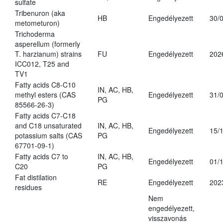
sulfate
Tribenuron (aka
HB
Engedélyezett
30/
metometuron)
Trichoderma
asperellum (formerly
T. harzianum) strains
FU
Engedélyezett
202
ICC012, T25 and
TV1
Fatty acids C8-C10
IN, AC, HB,
methyl esters (CAS
Engedélyezett
31/
PG
85566-26-3)
Fatty acids C7-C18
and C18 unsaturated
IN, AC, HB,
Engedélyezett
15/
potassium salts (CAS
PG
67701-09-1)
Fatty acids C7 to
IN, AC, HB,
Engedélyezett
01/
C20
PG
Fat distilation
RE
Engedélyezett
202
residues
Nem
engedélyezett,
visszavonás