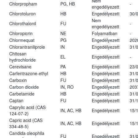
Nem
Chlorpropham
PG, HB
-
engedélyezett
Chlorotoluron
HB
Engedélyezett
30/
Nem
Chlorothalonil
FU
-
engedélyezett
Chloropicrin
NE
Folyamatban
-
Chlormequat
PG
Engedélyezett
202
Chlorantraniliprole
IN
Engedélyezett
31/
Chitosan
EL
Engedélyezett
-
hydrochloride
Cerevisane
PA
Engedélyezett
23/
Carfentrazone-ethyl
HB
Engedélyezett
31/
Carboxin
FU
Engedélyezett
31/
Carbon dioxide
IN, RO
Engedélyezett
203
Carbetamide
HB
Engedélyezett
31/
Captan
FU
Engedélyezett
31/
Caprylic acid (CAS
IN, AC, HB
Engedélyezett
15/
124-07-2)
Capric acid (CAS
IN, AC, HB
Engedélyezett
15/
334-48-5)
Candida oleophila
FU
Engedélyezett
31/