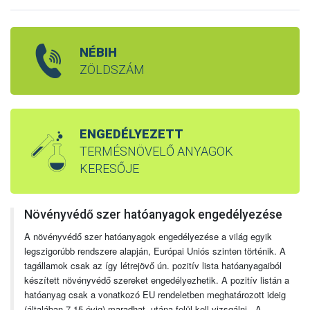
NÉBIH
ZÖLDSZÁM
ENGEDÉLYEZETT
TERMÉSNÖVELŐ ANYAGOK
KERESŐJE
Növényvédő szer hatóanyagok engedélyezése
A növényvédő szer hatóanyagok engedélyezése a világ egyik
legszigorúbb rendszere alapján, Európai Uniós szinten történik. A
tagállamok csak az így létrejövő ún. pozitív lista hatóanyagaiból
készített növényvédő szereket engedélyezhetik. A pozitív listán a
hatóanyag csak a vonatkozó EU rendeletben meghatározott ideig
(általában 7-15 évig) maradhat, utána felül kell vizsgálni. A