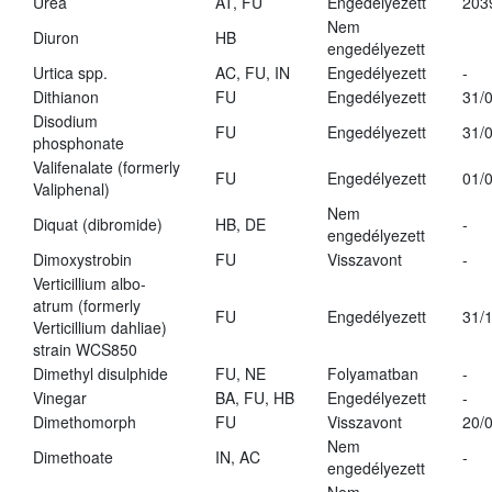
Urea
AT, FU
Engedélyezett
203
Nem
Diuron
HB
engedélyezett
Urtica spp.
AC, FU, IN
Engedélyezett
-
Dithianon
FU
Engedélyezett
31/
Disodium
FU
Engedélyezett
31/
phosphonate
Valifenalate (formerly
FU
Engedélyezett
01/
Valiphenal)
Nem
Diquat (dibromide)
HB, DE
-
engedélyezett
Dimoxystrobin
FU
Visszavont
-
Verticillium albo-
atrum (formerly
FU
Engedélyezett
31/
Verticillium dahliae)
strain WCS850
Dimethyl disulphide
FU, NE
Folyamatban
-
Vinegar
BA, FU, HB
Engedélyezett
-
Dimethomorph
FU
Visszavont
20/
Nem
Dimethoate
IN, AC
-
engedélyezett