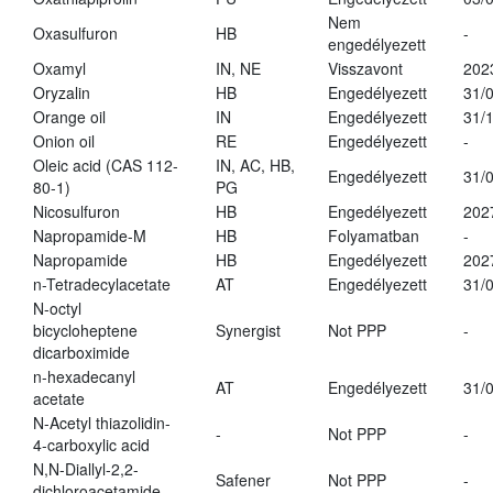
Nem
Oxasulfuron
HB
-
engedélyezett
Oxamyl
IN, NE
Visszavont
202
Oryzalin
HB
Engedélyezett
31/
Orange oil
IN
Engedélyezett
31/
Onion oil
RE
Engedélyezett
-
Oleic acid (CAS 112-
IN, AC, HB,
Engedélyezett
31/
80-1)
PG
Nicosulfuron
HB
Engedélyezett
202
Napropamide-M
HB
Folyamatban
-
Napropamide
HB
Engedélyezett
202
n-Tetradecylacetate
AT
Engedélyezett
31/
N-octyl
bicycloheptene
Synergist
Not PPP
-
dicarboximide
n-hexadecanyl
AT
Engedélyezett
31/
acetate
N-Acetyl thiazolidin-
-
Not PPP
-
4-carboxylic acid
N,N-Diallyl-2,2-
Safener
Not PPP
-
dichloroacetamide