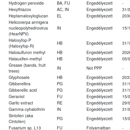
Hydrogen peroxide
BA, FU
Engedélyezett
-
Hexythiazox
AC, IN
Engedélyezett
31/
Heptamaloxyloglucan
EL
Engedélyezett
203
Helicoverpa armigera
nucleopolyhedrovirus
IN
Engedélyezett
15/
(HearNPV)
Haloxyfop-P
HB
Engedélyezett
31/
(Haloxyfop-R)
Halosulfuron methyl
HB
Engedélyezett
202
Halauxifen-methyl
HB
Engedélyezett
05/
Grease (bands, fruit
IN
Not PPP
-
trees)
Glyphosate
HB
Engedélyezett
203
Gibberellins
PG
Engedélyezett
31/
Gibberellic acid
PG
Engedélyezett
31/
Geraniol
FU
Engedélyezett
15/
Garlic extract
RE
Engedélyezett
29/
Gamma-cyhalothrin
IN
Engedélyezett
31/
Sintofen (aka
PG
Engedélyezett
15/
Cintofen)
Fusarium sp. L13
FU
Folyamatban
-