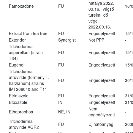
hatálya 2022.
Famoxadone
FU
16/
03.16., végső
türelmi idő
vége
2022.09.16.
Extract from tea tree
FU
Engedélyezett
15/
Extender
Synergist
Not PPP
-
Trichoderma
asperellum (strain
FU
Engedélyezett
15/
T34)
Eugenol
FU
Engedélyezett
15/
Trichoderma
atroviride (formerly T.
FU
Engedélyezett
30/
harzianum) strains
IMI 206040 and T11
Etridiazole
FU
Engedélyezett
31/
Etoxazole
IN
Engedélyezett
31/
Nem
Ethoprophos
NE, IN
-
engedélyezett
Trichoderma
FU
Új hatóanyag
203
atroviride AGR2