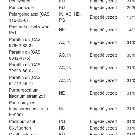
Pencycuron
FU
Engedélyezett
31/
Penconazole
FU
Engedélyezett
202
Pelargonic acid (CAS
IN, AC, HB,
Engedélyezett
15/
112-05-0)
PG
Pasteuria nishizawae
NE
Engedélyezett
14/
Pn1
Paraffin oil/(CAS
Ac, IN
Engedélyezett
31/
97862-82-3)
Paraffin oil/(CAS
AC, IN
Engedélyezett
30/
8042-47-5)
Paraffin oil/(CAS
AC, IN
Engedélyezett
31/
72623-86-0)
Paraffin oil/(CAS
AC, IN
Engedélyezett
31/
64742-46-7)
Purpureocillium
NE
Engedélyezett
31/
lilacinum strain 251
Paecilomyces
fumosoroseus strain
IN
Engedélyezett
31/
Fe9901
Paclobutrazol
PG
Engedélyezett
31/
Oxyfluorfen
HB
Engedélyezett
31/
Oxathiapiprolin
FU
Engedélyezett
03/