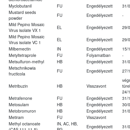
Myclobutanil
FU
Engedélyezett
31/
Mustard seeds
FU
Engedélyezett
-
powder
Mild Pepino Mosaic
EL
Engedélyezett
29/
Virus isolate VX 1
Mild Pepino Mosaic
EL
Engedélyezett
29/
Virus isolate VC 1
Milbemectin
IN
Engedélyezett
15/
Metyltetraprole
FU
Folyamatban
-
Metsulfuron-methyl
HB
Engedélyezett
31/
Metschnikowia
FU
Engedélyezett
27/
fructicola
vég
Metribuzin
HB
Visszavont
türe
24/
Metrafenone
FU
Engedélyezett
31/
Metosulam
HB
Engedélyezett
30/
Metobromuron
HB
Engedélyezett
31/
Metiram
FU
Visszavont
Methyl octanoate
IN, AC, HB,
Engedélyezett
31/
(CAS 111-11-5)
PG