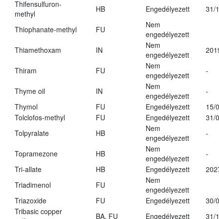
Thifensulfuron-
HB
Engedélyezett
31/
methyl
Nem
Thiophanate-methyl
FU
engedélyezett
Nem
Thiamethoxam
IN
201
engedélyezett
Nem
Thiram
FU
-
engedélyezett
Nem
Thyme oil
IN
-
engedélyezett
Thymol
FU
Engedélyezett
15/
Tolclofos-methyl
FU
Engedélyezett
31/
Nem
Tolpyralate
HB
-
engedélyezett
Nem
Topramezone
HB
-
engedélyezett
Tri-allate
HB
Engedélyezett
202
Nem
Triadimenol
FU
engedélyezett
Triazoxide
FU
Engedélyezett
30/
Tribasic copper
BA, FU
Engedélyezett
31/