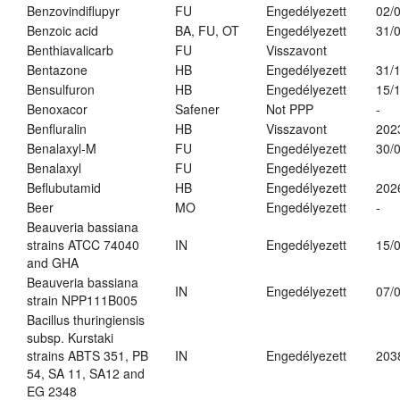
Benzovindiflupyr
FU
Engedélyezett
02/
Benzoic acid
BA, FU, OT
Engedélyezett
31/
Benthiavalicarb
FU
Visszavont
Bentazone
HB
Engedélyezett
31/
Bensulfuron
HB
Engedélyezett
15/
Benoxacor
Safener
Not PPP
-
Benfluralin
HB
Visszavont
202
Benalaxyl-M
FU
Engedélyezett
30/
Benalaxyl
FU
Engedélyezett
Beflubutamid
HB
Engedélyezett
202
Beer
MO
Engedélyezett
-
Beauveria bassiana
strains ATCC 74040
IN
Engedélyezett
15/
and GHA
Beauveria bassiana
IN
Engedélyezett
07/
strain NPP111B005
Bacillus thuringiensis
subsp. Kurstaki
strains ABTS 351, PB
IN
Engedélyezett
203
54, SA 11, SA12 and
EG 2348