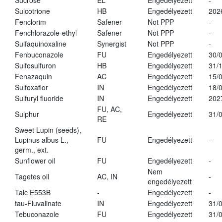
Sucrose
EL
Engedélyezett
-
Sulcotrione
HB
Engedélyezett
202
Fenclorim
Safener
Not PPP
-
Fenchlorazole-ethyl
Safener
Not PPP
-
Sulfaquinoxaline
Synergist
Not PPP
-
Fenbuconazole
FU
Engedélyezett
30/
Sulfosulfuron
HB
Engedélyezett
31/
Fenazaquin
AC
Engedélyezett
15/
Sulfoxaflor
IN
Engedélyezett
18/
Sulfuryl fluoride
IN
Engedélyezett
202
FU, AC,
Sulphur
Engedélyezett
31/
RE
Sweet Lupin (seeds),
Lupinus albus L.,
FU
Engedélyezett
-
germ., ext.
Sunflower oil
FU
Engedélyezett
-
Nem
Tagetes oil
AC, IN
-
engedélyezett
Talc E553B
-
Engedélyezett
-
tau-Fluvalinate
IN
Engedélyezett
31/
Tebuconazole
FU
Engedélyezett
31/