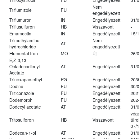
Trifloxystrobin
FU
Engedélyezett
31/
Nem
Triflumizole
FU
engedélyezett
Triflumuron
IN
Engedélyezett
31/
Triflusulfuron
HB
Visszavont
-
Emamectin
IN
Engedélyezett
15/
Trimethylamine
Nem
AT
hydrochloride
engedélyezett
Elemental Iron
MO
Új
26/
E,Z-3,13-
Octadecadienyl
AT
Engedélyezett
31/
Acetate
Trinexapac-ethyl
PG
Engedélyezett
203
Dodine
FU
Engedélyezett
30/
Triticonazole
FU
Engedélyezett
202
Dodemorph
FU
Engedélyezett
202
Dodecyl acetate
AT
Engedélyezett
31/
vég
Tritosulforon
HB
Visszavont
türe
07/
Dodecan-1-ol
AT
Engedélyezett
31/