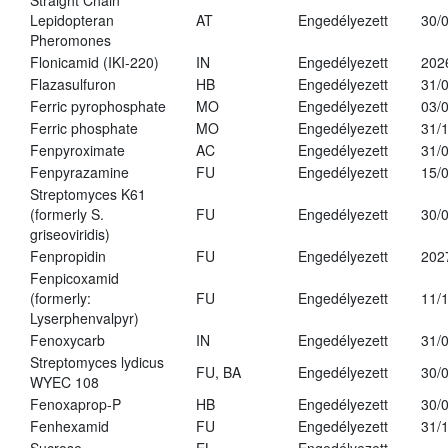
Straight Chain
Lepidopteran
AT
Engedélyezett
30/
Pheromones
Flonicamid (IKI-220)
IN
Engedélyezett
202
Flazasulfuron
HB
Engedélyezett
31/
Ferric pyrophosphate
MO
Engedélyezett
03/
Ferric phosphate
MO
Engedélyezett
31/
Fenpyroximate
AC
Engedélyezett
31/
Fenpyrazamine
FU
Engedélyezett
15/
Streptomyces K61
(formerly S.
FU
Engedélyezett
30/
griseoviridis)
Fenpropidin
FU
Engedélyezett
202
Fenpicoxamid
(formerly:
FU
Engedélyezett
11/
Lyserphenvalpyr)
Fenoxycarb
IN
Engedélyezett
31/
Streptomyces lydicus
FU, BA
Engedélyezett
30/
WYEC 108
Fenoxaprop-P
HB
Engedélyezett
30/
Fenhexamid
FU
Engedélyezett
31/