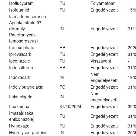
Isoflucypram
FU
Folyamatban
-
Isofetamid
FU
Engedélyezett
15/
Isaria fumosorosea
Apopka strain 97
(formely
IN
Engedélyezett
31/
Paecilomyces
fumosoroseus)
Iron sulphate
HB
Engedélyezett
202
Iprovalicarb
FU
Engedélyezett
31/
Ipconazole
FU
Visszavont
-
Iodosulfuron
HB
Engedélyezett
31/
Nem
Indoxacarb
IN
19/
engedélyezett
Indolylbutyric acid
PG
Engedélyezett
31/
Nem
Imidacloprid
IN
engedélyezett
Imazamox
31/10/2024
Engedélyezett
30/
Imazalil (aka
FU
Engedélyezett
31/
enilconazole)
Hymexazol
FU
Engedélyezett
31/
Hydrolysed proteins
IN
Engedélyezett
203