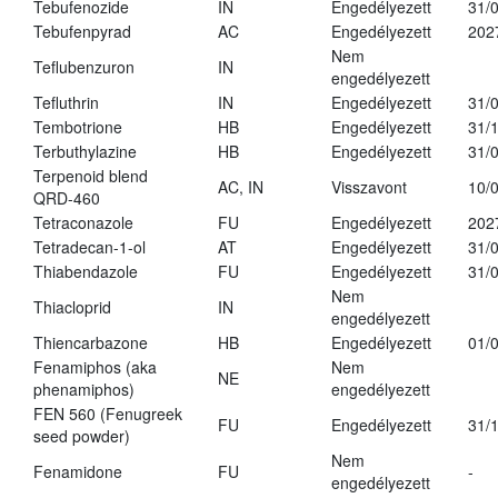
Tebufenozide
IN
Engedélyezett
31/
Tebufenpyrad
AC
Engedélyezett
202
Nem
Teflubenzuron
IN
engedélyezett
Tefluthrin
IN
Engedélyezett
31/
Tembotrione
HB
Engedélyezett
31/
Terbuthylazine
HB
Engedélyezett
31/
Terpenoid blend
AC, IN
Visszavont
10/
QRD-460
Tetraconazole
FU
Engedélyezett
202
Tetradecan-1-ol
AT
Engedélyezett
31/
Thiabendazole
FU
Engedélyezett
31/
Nem
Thiacloprid
IN
engedélyezett
Thiencarbazone
HB
Engedélyezett
01/
Fenamiphos (aka
Nem
NE
phenamiphos)
engedélyezett
FEN 560 (Fenugreek
FU
Engedélyezett
31/
seed powder)
Nem
Fenamidone
FU
-
engedélyezett