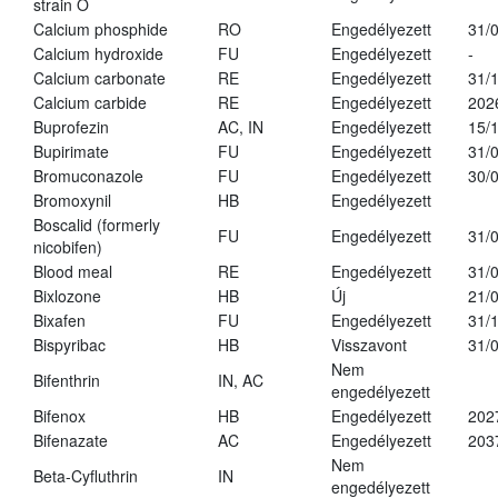
strain O
Calcium phosphide
RO
Engedélyezett
31/
Calcium hydroxide
FU
Engedélyezett
-
Calcium carbonate
RE
Engedélyezett
31/
Calcium carbide
RE
Engedélyezett
202
Buprofezin
AC, IN
Engedélyezett
15/
Bupirimate
FU
Engedélyezett
31/
Bromuconazole
FU
Engedélyezett
30/
Bromoxynil
HB
Engedélyezett
Boscalid (formerly
FU
Engedélyezett
31/
nicobifen)
Blood meal
RE
Engedélyezett
31/
Bixlozone
HB
Új
21/
Bixafen
FU
Engedélyezett
31/
Bispyribac
HB
Visszavont
31/
Nem
Bifenthrin
IN, AC
engedélyezett
Bifenox
HB
Engedélyezett
202
Bifenazate
AC
Engedélyezett
203
Nem
Beta-Cyfluthrin
IN
engedélyezett