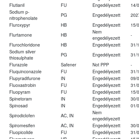
Flutianil
FU
Engedélyezett
14/
Sodium p-
PG
Engedélyezett
202
nitrophenolate
Fluroxypyr
HB
Engedélyezett
15/
Nem
Flurtamone
HB
-
engedélyezett
Flurochloridone
HB
Engedélyezett
31/
Sodium silver
PG
Engedélyezett
31/
thiosulphate
Flurazole
Safener
Not PPP
-
Fluquinconazole
FU
Engedélyezett
31/
Flupyradifurone
IN
Engedélyezett
09/
Fluoxastrobin
FU
Engedélyezett
31/
Fluopyram
FU
Engedélyezett
15/
Spinetoram
IN
Engedélyezett
30/
Spinosad
IN
Engedélyezett
01/
Nem
Spirodiclofen
AC, IN
engedélyezett
Spiromesifen
AC, IN
Engedélyezett
30/
Fluopicolide
FU
Engedélyezett
31/