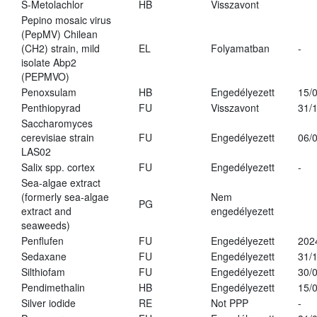
S-Metolachlor
HB
Visszavont
Pepino mosaic virus
(PepMV) Chilean
(CH2) strain, mild
EL
Folyamatban
-
isolate Abp2
(PEPMVO)
Penoxsulam
HB
Engedélyezett
15/
Penthiopyrad
FU
Visszavont
31/
Saccharomyces
cerevisiae strain
FU
Engedélyezett
06/
LAS02
Salix spp. cortex
FU
Engedélyezett
-
Sea-algae extract
(formerly sea-algae
Nem
PG
extract and
engedélyezett
seaweeds)
Penflufen
FU
Engedélyezett
202
Sedaxane
FU
Engedélyezett
31/
Silthiofam
FU
Engedélyezett
30/
Pendimethalin
HB
Engedélyezett
15/
Silver iodide
RE
Not PPP
-