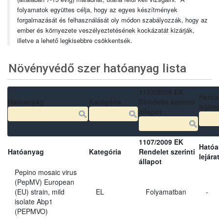
folyamatok együttes célja, hogy az egyes készítmények
forgalmazását és felhasználását oly módon szabályozzák, hogy az
ember és környezete veszélyeztetésének kockázatát kizárják,
illetve a lehető legkisebbre csökkentsék.
Növényvédő szer hatóanyag lista
1107/2009 EK
Ható
Hatóanyag
Kategória
Rendelet szerinti
lejára
állapot
1107/2009 EK
Ható
Hatóanyag
Kategória
Rendelet szerinti
lejára
állapot
Pepino mosaic virus
(PepMV) European
(EU) strain, mild
EL
Folyamatban
-
isolate Abp1
(PEPMVO)