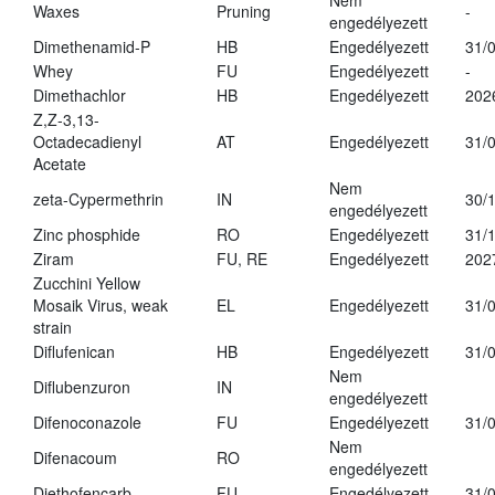
Nem
Waxes
Pruning
-
engedélyezett
Dimethenamid-P
HB
Engedélyezett
31/
Whey
FU
Engedélyezett
-
Dimethachlor
HB
Engedélyezett
202
Z,Z-3,13-
Octadecadienyl
AT
Engedélyezett
31/
Acetate
Nem
zeta-Cypermethrin
IN
30/
engedélyezett
Zinc phosphide
RO
Engedélyezett
31/
Ziram
FU, RE
Engedélyezett
202
Zucchini Yellow
Mosaik Virus, weak
EL
Engedélyezett
31/
strain
Diflufenican
HB
Engedélyezett
31/
Nem
Diflubenzuron
IN
engedélyezett
Difenoconazole
FU
Engedélyezett
31/
Nem
Difenacoum
RO
engedélyezett
Diethofencarb
FU
Engedélyezett
31/