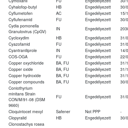
Cymoxanil
FU
Engedélyezett
30/
Cyhalofop-butyl
HB
Engedélyezett
30/
Cyflumetofen
AC
Engedélyezett
15/
Cyflufenamid
FU
Engedélyezett
30/
Cydia pomonella
IN
Engedélyezett
203
Granulovirus (CpGV)
Cycloxydim
HB
Engedélyezett
31/
Cyazofamid
FU
Engedélyezett
31/
Cyantraniliprole
IN
Engedélyezett
14/
COS-OGA
FU
Engedélyezett
22/
Copper oxychloride
BA, FU
Engedélyezett
31/
Copper oxide
BA, FU
Engedélyezett
31/
Copper hydroxide
BA, FU
Engedélyezett
31/
Copper compounds
BA, FU
Engedélyezett
30/
Coniothyrium
minitans Strain
FU
Engedélyezett
31/
CON/M/91-08 (DSM
9660)
Cloquintocet mexyl
Safener
Not PPP
-
Clopyralid
HB
Engedélyezett
30/
Clonostachys rosea