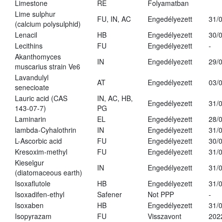
Limestone
RE
Folyamatban
Lime sulphur
FU, IN, AC
Engedélyezett
31/
(calcium polysulphid)
Lenacil
HB
Engedélyezett
30/
Lecithins
FU
Engedélyezett
-
Akanthomyces
IN
Engedélyezett
29/
muscarius strain Ve6
Lavandulyl
AT
Engedélyezett
03/
senecioate
Lauric acid (CAS
IN, AC, HB,
Engedélyezett
31/
143-07-7)
PG
Laminarin
EL
Engedélyezett
28/
lambda-Cyhalothrin
IN
Engedélyezett
31/
L-Ascorbic acid
FU
Engedélyezett
30/
Kresoxim-methyl
FU
Engedélyezett
31/
Kieselgur
IN
Engedélyezett
31/
(diatomaceous earth)
Isoxaflutole
HB
Engedélyezett
31/
Isoxadifen-ethyl
Safener
Not PPP
-
Isoxaben
HB
Engedélyezett
31/
Isopyrazam
FU
Visszavont
202