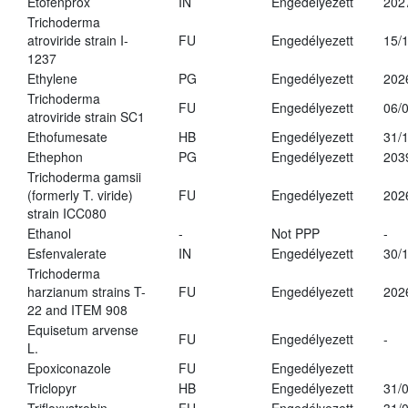
Etofenprox
IN
Engedélyezett
202
Trichoderma
atroviride strain I-
FU
Engedélyezett
15/
1237
Ethylene
PG
Engedélyezett
202
Trichoderma
FU
Engedélyezett
06/
atroviride strain SC1
Ethofumesate
HB
Engedélyezett
31/
Ethephon
PG
Engedélyezett
203
Trichoderma gamsii
(formerly T. viride)
FU
Engedélyezett
202
strain ICC080
Ethanol
-
Not PPP
-
Esfenvalerate
IN
Engedélyezett
30/
Trichoderma
harzianum strains T-
FU
Engedélyezett
202
22 and ITEM 908
Equisetum arvense
FU
Engedélyezett
-
L.
Epoxiconazole
FU
Engedélyezett
Triclopyr
HB
Engedélyezett
31/