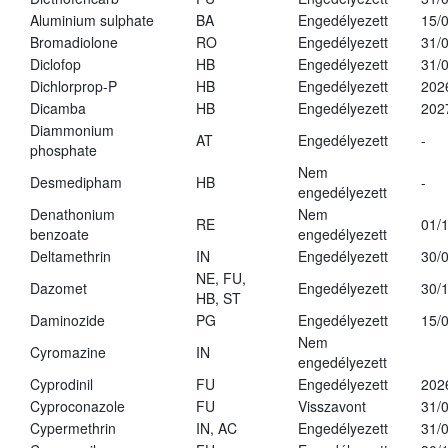
Aluminium sulphate
BA
Engedélyezett
15/
Bromadiolone
RO
Engedélyezett
31/
Diclofop
HB
Engedélyezett
31/
Dichlorprop-P
HB
Engedélyezett
202
Dicamba
HB
Engedélyezett
202
Diammonium
AT
Engedélyezett
-
phosphate
Nem
Desmedipham
HB
-
engedélyezett
Denathonium
Nem
RE
01/
benzoate
engedélyezett
Deltamethrin
IN
Engedélyezett
30/
NE, FU,
Dazomet
Engedélyezett
30/
HB, ST
Daminozide
PG
Engedélyezett
15/
Nem
Cyromazine
IN
engedélyezett
Cyprodinil
FU
Engedélyezett
202
Cyproconazole
FU
Visszavont
31/
Cypermethrin
IN, AC
Engedélyezett
31/