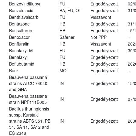
Benzovindiflupyr
FU
Engedélyezett
02/
Benzoic acid
BA, FU, OT
Engedélyezett
31/
Benthiavalicarb
FU
Visszavont
Bentazone
HB
Engedélyezett
31/
Bensulfuron
HB
Engedélyezett
15/
Benoxacor
Safener
Not PPP
-
Benfluralin
HB
Visszavont
202
Benalaxyl-M
FU
Engedélyezett
30/
Benalaxyl
FU
Engedélyezett
Beflubutamid
HB
Engedélyezett
202
Beer
MO
Engedélyezett
-
Beauveria bassiana
strains ATCC 74040
IN
Engedélyezett
15/
and GHA
Beauveria bassiana
IN
Engedélyezett
07/
strain NPP111B005
Bacillus thuringiensis
subsp. Kurstaki
strains ABTS 351, PB
IN
Engedélyezett
203
54, SA 11, SA12 and
EG 2348