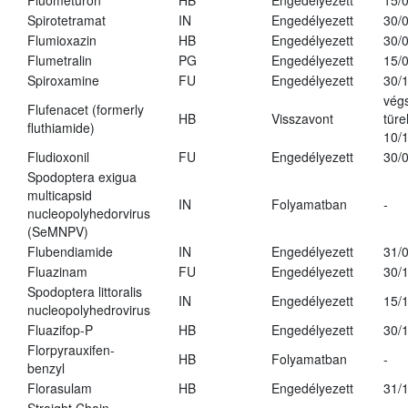
Fluometuron
HB
Engedélyezett
15/
Spirotetramat
IN
Engedélyezett
30/
Flumioxazin
HB
Engedélyezett
30/
Flumetralin
PG
Engedélyezett
15/
Spiroxamine
FU
Engedélyezett
30/
vég
Flufenacet (formerly
HB
Visszavont
türe
fluthiamide)
10/
Fludioxonil
FU
Engedélyezett
30/
Spodoptera exigua
multicapsid
IN
Folyamatban
-
nucleopolyhedorvirus
(SeMNPV)
Flubendiamide
IN
Engedélyezett
31/
Fluazinam
FU
Engedélyezett
30/
Spodoptera littoralis
IN
Engedélyezett
15/
nucleopolyhedrovirus
Fluazifop-P
HB
Engedélyezett
30/
Florpyrauxifen-
HB
Folyamatban
-
benzyl
Florasulam
HB
Engedélyezett
31/