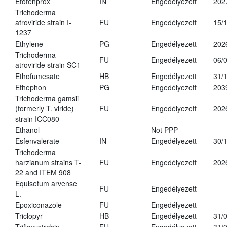
Etofenprox
IN
Engedélyezett
202
Trichoderma
atroviride strain I-
FU
Engedélyezett
15/
1237
Ethylene
PG
Engedélyezett
202
Trichoderma
FU
Engedélyezett
06/
atroviride strain SC1
Ethofumesate
HB
Engedélyezett
31/
Ethephon
PG
Engedélyezett
203
Trichoderma gamsii
(formerly T. viride)
FU
Engedélyezett
202
strain ICC080
Ethanol
-
Not PPP
-
Esfenvalerate
IN
Engedélyezett
30/
Trichoderma
harzianum strains T-
FU
Engedélyezett
202
22 and ITEM 908
Equisetum arvense
FU
Engedélyezett
-
L.
Epoxiconazole
FU
Engedélyezett
Triclopyr
HB
Engedélyezett
31/