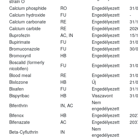
strain O
Calcium phosphide
RO
Engedélyezett
31/
Calcium hydroxide
FU
Engedélyezett
-
Calcium carbonate
RE
Engedélyezett
31/
Calcium carbide
RE
Engedélyezett
202
Buprofezin
AC, IN
Engedélyezett
15/
Bupirimate
FU
Engedélyezett
31/
Bromuconazole
FU
Engedélyezett
30/
Bromoxynil
HB
Engedélyezett
Boscalid (formerly
FU
Engedélyezett
31/
nicobifen)
Blood meal
RE
Engedélyezett
31/
Bixlozone
HB
Új
21/
Bixafen
FU
Engedélyezett
31/
Bispyribac
HB
Visszavont
31/
Nem
Bifenthrin
IN, AC
engedélyezett
Bifenox
HB
Engedélyezett
202
Bifenazate
AC
Engedélyezett
203
Nem
Beta-Cyfluthrin
IN
engedélyezett