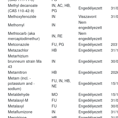
Methyl decanoate
IN, AC, HB,
Engedélyezett
31/
(CAS 110-42-9)
PG
Methoxyfenozide
IN
Visszavont
31/
Nem
Methomyl
IN
engedélyezett
Methiocarb (aka
Nem
IN, RE
mercaptodimethur)
engedélyezett
Metconazole
FU, PG
Engedélyezett
203
Metazachlor
HB
Engedélyezett
31/
Metarhizium
brunneum strain Ma
IN
Engedélyezett
30/
43
Metamitron
HB
Engedélyezett
202
Metam (incl. -
FU, IN, HB,
potassium and -
Engedélyezett
15/
NE
sodium)
Metaldehyde
MO
Engedélyezett
15/
Metalaxyl-M
FU
Engedélyezett
31/
Metalaxyl
FU
Engedélyezett
30/
Metaflumizone
IN
Engedélyezett
31/
Mesotrione
HB
Engedélyezett
31/