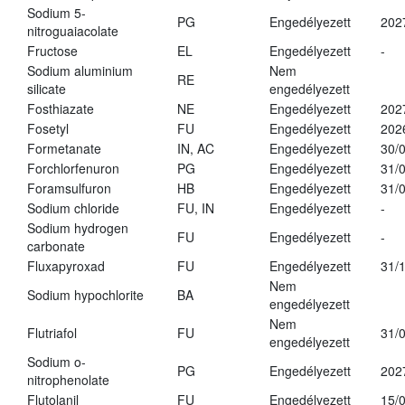
Sodium 5-
PG
Engedélyezett
202
nitroguaiacolate
Fructose
EL
Engedélyezett
-
Sodium aluminium
Nem
RE
silicate
engedélyezett
Fosthiazate
NE
Engedélyezett
202
Fosetyl
FU
Engedélyezett
202
Formetanate
IN, AC
Engedélyezett
30/
Forchlorfenuron
PG
Engedélyezett
31/
Foramsulfuron
HB
Engedélyezett
31/
Sodium chloride
FU, IN
Engedélyezett
-
Sodium hydrogen
FU
Engedélyezett
-
carbonate
Fluxapyroxad
FU
Engedélyezett
31/
Nem
Sodium hypochlorite
BA
engedélyezett
Nem
Flutriafol
FU
31/
engedélyezett
Sodium o-
PG
Engedélyezett
202
nitrophenolate
Flutolanil
FU
Engedélyezett
15/