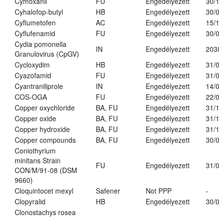
Cymoxanil
FU
Engedélyezett
30/
Cyhalofop-butyl
HB
Engedélyezett
30/
Cyflumetofen
AC
Engedélyezett
15/
Cyflufenamid
FU
Engedélyezett
30/
Cydia pomonella
IN
Engedélyezett
203
Granulovirus (CpGV)
Cycloxydim
HB
Engedélyezett
31/
Cyazofamid
FU
Engedélyezett
31/
Cyantraniliprole
IN
Engedélyezett
14/
COS-OGA
FU
Engedélyezett
22/
Copper oxychloride
BA, FU
Engedélyezett
31/
Copper oxide
BA, FU
Engedélyezett
31/
Copper hydroxide
BA, FU
Engedélyezett
31/
Copper compounds
BA, FU
Engedélyezett
30/
Coniothyrium
minitans Strain
FU
Engedélyezett
31/
CON/M/91-08 (DSM
9660)
Cloquintocet mexyl
Safener
Not PPP
-
Clopyralid
HB
Engedélyezett
30/
Clonostachys rosea