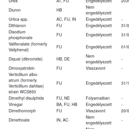
Urea
AT, FU
Engedélyezett
203
Nem
Diuron
HB
engedélyezett
Urtica spp.
AC, FU, IN
Engedélyezett
-
Dithianon
FU
Engedélyezett
31/
Disodium
FU
Engedélyezett
31/
phosphonate
Valifenalate (formerly
FU
Engedélyezett
01/
Valiphenal)
Nem
Diquat (dibromide)
HB, DE
-
engedélyezett
Dimoxystrobin
FU
Visszavont
-
Verticillium albo-
atrum (formerly
FU
Engedélyezett
31/
Verticillium dahliae)
strain WCS850
Dimethyl disulphide
FU, NE
Folyamatban
-
Vinegar
BA, FU, HB
Engedélyezett
-
Dimethomorph
FU
Visszavont
20/
Nem
Dimethoate
IN, AC
-
engedélyezett