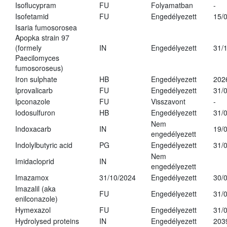
Isoflucypram
FU
Folyamatban
-
Isofetamid
FU
Engedélyezett
15/
Isaria fumosorosea
Apopka strain 97
(formely
IN
Engedélyezett
31/
Paecilomyces
fumosoroseus)
Iron sulphate
HB
Engedélyezett
202
Iprovalicarb
FU
Engedélyezett
31/
Ipconazole
FU
Visszavont
-
Iodosulfuron
HB
Engedélyezett
31/
Nem
Indoxacarb
IN
19/
engedélyezett
Indolylbutyric acid
PG
Engedélyezett
31/
Nem
Imidacloprid
IN
engedélyezett
Imazamox
31/10/2024
Engedélyezett
30/
Imazalil (aka
FU
Engedélyezett
31/
enilconazole)
Hymexazol
FU
Engedélyezett
31/
Hydrolysed proteins
IN
Engedélyezett
203