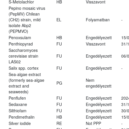
S-Metolachlor
HB
Visszavont
Pepino mosaic virus
(PepMV) Chilean
(CH2) strain, mild
EL
Folyamatban
-
isolate Abp2
(PEPMVO)
Penoxsulam
HB
Engedélyezett
15/
Penthiopyrad
FU
Visszavont
31/
Saccharomyces
cerevisiae strain
FU
Engedélyezett
06/
LAS02
Salix spp. cortex
FU
Engedélyezett
-
Sea-algae extract
(formerly sea-algae
Nem
PG
extract and
engedélyezett
seaweeds)
Penflufen
FU
Engedélyezett
202
Sedaxane
FU
Engedélyezett
31/
Silthiofam
FU
Engedélyezett
30/
Pendimethalin
HB
Engedélyezett
15/
Silver iodide
RE
Not PPP
-