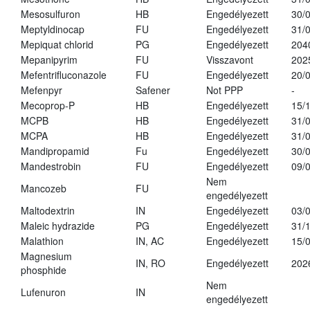
Mesosulfuron
HB
Engedélyezett
30/
Meptyldinocap
FU
Engedélyezett
31/
Mepiquat chlorid
PG
Engedélyezett
204
Mepanipyrim
FU
Visszavont
202
Mefentrifluconazole
FU
Engedélyezett
20/
Mefenpyr
Safener
Not PPP
-
Mecoprop-P
HB
Engedélyezett
15/
MCPB
HB
Engedélyezett
31/
MCPA
HB
Engedélyezett
31/
Mandipropamid
Fu
Engedélyezett
30/
Mandestrobin
FU
Engedélyezett
09/
Nem
Mancozeb
FU
engedélyezett
Maltodextrin
IN
Engedélyezett
03/
Maleic hydrazide
PG
Engedélyezett
31/
Malathion
IN, AC
Engedélyezett
15/
Magnesium
IN, RO
Engedélyezett
202
phosphide
Nem
Lufenuron
IN
engedélyezett