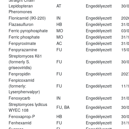
Straight Chain
Lepidopteran
AT
Engedélyezett
30/
Pheromones
Flonicamid (IKI-220)
IN
Engedélyezett
202
Flazasulfuron
HB
Engedélyezett
31/
Ferric pyrophosphate
MO
Engedélyezett
03/
Ferric phosphate
MO
Engedélyezett
31/
Fenpyroximate
AC
Engedélyezett
31/
Fenpyrazamine
FU
Engedélyezett
15/
Streptomyces K61
(formerly S.
FU
Engedélyezett
30/
griseoviridis)
Fenpropidin
FU
Engedélyezett
202
Fenpicoxamid
(formerly:
FU
Engedélyezett
11/
Lyserphenvalpyr)
Fenoxycarb
IN
Engedélyezett
31/
Streptomyces lydicus
FU, BA
Engedélyezett
30/
WYEC 108
Fenoxaprop-P
HB
Engedélyezett
30/
Fenhexamid
FU
Engedélyezett
31/