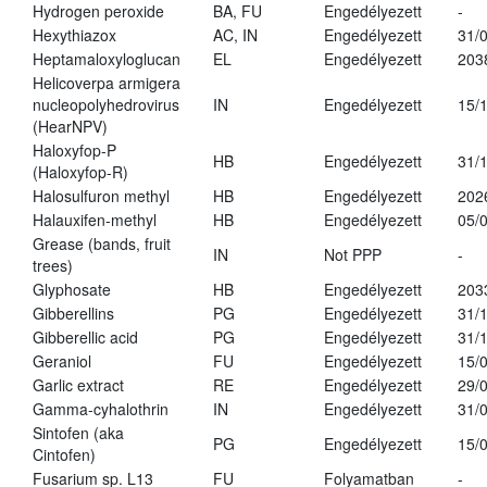
Hydrogen peroxide
BA, FU
Engedélyezett
-
Hexythiazox
AC, IN
Engedélyezett
31/
Heptamaloxyloglucan
EL
Engedélyezett
203
Helicoverpa armigera
nucleopolyhedrovirus
IN
Engedélyezett
15/
(HearNPV)
Haloxyfop-P
HB
Engedélyezett
31/
(Haloxyfop-R)
Halosulfuron methyl
HB
Engedélyezett
202
Halauxifen-methyl
HB
Engedélyezett
05/
Grease (bands, fruit
IN
Not PPP
-
trees)
Glyphosate
HB
Engedélyezett
203
Gibberellins
PG
Engedélyezett
31/
Gibberellic acid
PG
Engedélyezett
31/
Geraniol
FU
Engedélyezett
15/
Garlic extract
RE
Engedélyezett
29/
Gamma-cyhalothrin
IN
Engedélyezett
31/
Sintofen (aka
PG
Engedélyezett
15/
Cintofen)
Fusarium sp. L13
FU
Folyamatban
-