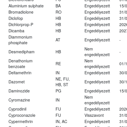
Aluminium sulphate
BA
Engedélyezett
15/
Bromadiolone
RO
Engedélyezett
31/
Diclofop
HB
Engedélyezett
31/
Dichlorprop-P
HB
Engedélyezett
202
Dicamba
HB
Engedélyezett
202
Diammonium
AT
Engedélyezett
-
phosphate
Nem
Desmedipham
HB
-
engedélyezett
Denathonium
Nem
RE
01/
benzoate
engedélyezett
Deltamethrin
IN
Engedélyezett
30/
NE, FU,
Dazomet
Engedélyezett
30/
HB, ST
Daminozide
PG
Engedélyezett
15/
Nem
Cyromazine
IN
engedélyezett
Cyprodinil
FU
Engedélyezett
202
Cyproconazole
FU
Visszavont
31/
Cypermethrin
IN, AC
Engedélyezett
31/