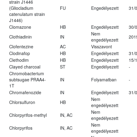
strain J1446
(Gliocladium
FU
Engedélyezett
31/
catenulatum strain
J1446)
Clomazone
HB
Engedélyezett
30/
Nem
Clothiadinin
IN
201
engedélyezett
Clofentezine
AC
Visszavont
Clodinafop
HB
Engedélyezett
31/
Clethodim
HB
Engedélyezett
15/
Clayed charcoal
ST
Engedélyezett
-
Chromobacterium
subtsugae PRAA4-
IN
Folyamatban
-
1T
Chromafenozide
IN
Engedélyezett
31/
Nem
Chlorsulfuron
HB
engedélyezett
Nem
Chlorpyrifos-methyl
IN, AC
engedélyezett
Nem
Chlorpyrifos
IN, AC
engedélyezett