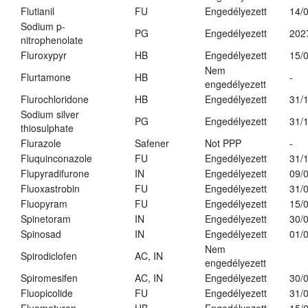
Flutianil
FU
Engedélyezett
14/
Sodium p-
PG
Engedélyezett
202
nitrophenolate
Fluroxypyr
HB
Engedélyezett
15/
Nem
Flurtamone
HB
-
engedélyezett
Flurochloridone
HB
Engedélyezett
31/
Sodium silver
PG
Engedélyezett
31/
thiosulphate
Flurazole
Safener
Not PPP
-
Fluquinconazole
FU
Engedélyezett
31/
Flupyradifurone
IN
Engedélyezett
09/
Fluoxastrobin
FU
Engedélyezett
31/
Fluopyram
FU
Engedélyezett
15/
Spinetoram
IN
Engedélyezett
30/
Spinosad
IN
Engedélyezett
01/
Nem
Spirodiclofen
AC, IN
engedélyezett
Spiromesifen
AC, IN
Engedélyezett
30/
Fluopicolide
FU
Engedélyezett
31/