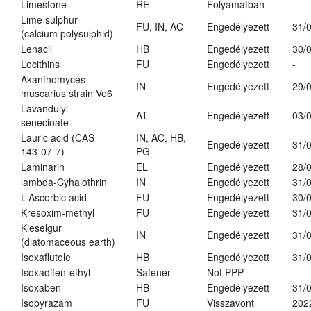
Limestone
RE
Folyamatban
Lime sulphur
FU, IN, AC
Engedélyezett
31/
(calcium polysulphid)
Lenacil
HB
Engedélyezett
30/
Lecithins
FU
Engedélyezett
-
Akanthomyces
IN
Engedélyezett
29/
muscarius strain Ve6
Lavandulyl
AT
Engedélyezett
03/
senecioate
Lauric acid (CAS
IN, AC, HB,
Engedélyezett
31/
143-07-7)
PG
Laminarin
EL
Engedélyezett
28/
lambda-Cyhalothrin
IN
Engedélyezett
31/
L-Ascorbic acid
FU
Engedélyezett
30/
Kresoxim-methyl
FU
Engedélyezett
31/
Kieselgur
IN
Engedélyezett
31/
(diatomaceous earth)
Isoxaflutole
HB
Engedélyezett
31/
Isoxadifen-ethyl
Safener
Not PPP
-
Isoxaben
HB
Engedélyezett
31/
Isopyrazam
FU
Visszavont
202