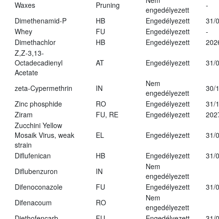
Nem
Waxes
Pruning
-
engedélyezett
Dimethenamid-P
HB
Engedélyezett
31/
Whey
FU
Engedélyezett
-
Dimethachlor
HB
Engedélyezett
202
Z,Z-3,13-
Octadecadienyl
AT
Engedélyezett
31/
Acetate
Nem
zeta-Cypermethrin
IN
30/
engedélyezett
Zinc phosphide
RO
Engedélyezett
31/
Ziram
FU, RE
Engedélyezett
202
Zucchini Yellow
Mosaik Virus, weak
EL
Engedélyezett
31/
strain
Diflufenican
HB
Engedélyezett
31/
Nem
Diflubenzuron
IN
engedélyezett
Difenoconazole
FU
Engedélyezett
31/
Nem
Difenacoum
RO
engedélyezett
Diethofencarb
FU
Engedélyezett
31/