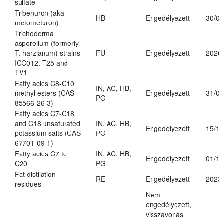
sulfate
Tribenuron (aka
HB
Engedélyezett
30/
metometuron)
Trichoderma
asperellum (formerly
T. harzianum) strains
FU
Engedélyezett
202
ICC012, T25 and
TV1
Fatty acids C8-C10
IN, AC, HB,
methyl esters (CAS
Engedélyezett
31/
PG
85566-26-3)
Fatty acids C7-C18
and C18 unsaturated
IN, AC, HB,
Engedélyezett
15/
potassium salts (CAS
PG
67701-09-1)
Fatty acids C7 to
IN, AC, HB,
Engedélyezett
01/
C20
PG
Fat distilation
RE
Engedélyezett
202
residues
Nem
engedélyezett,
visszavonás