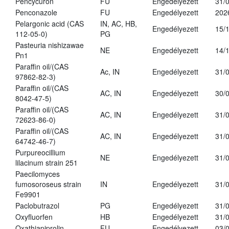
Pencycuron
FU
Engedélyezett
31/
Penconazole
FU
Engedélyezett
202
Pelargonic acid (CAS
IN, AC, HB,
Engedélyezett
15/
112-05-0)
PG
Pasteuria nishizawae
NE
Engedélyezett
14/
Pn1
Paraffin oil/(CAS
Ac, IN
Engedélyezett
31/
97862-82-3)
Paraffin oil/(CAS
AC, IN
Engedélyezett
30/
8042-47-5)
Paraffin oil/(CAS
AC, IN
Engedélyezett
31/
72623-86-0)
Paraffin oil/(CAS
AC, IN
Engedélyezett
31/
64742-46-7)
Purpureocillium
NE
Engedélyezett
31/
lilacinum strain 251
Paecilomyces
fumosoroseus strain
IN
Engedélyezett
31/
Fe9901
Paclobutrazol
PG
Engedélyezett
31/
Oxyfluorfen
HB
Engedélyezett
31/
Oxathiapiprolin
FU
Engedélyezett
03/