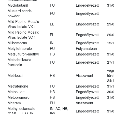
Myclobutanil
FU
Engedélyezett
31/
Mustard seeds
FU
Engedélyezett
-
powder
Mild Pepino Mosaic
EL
Engedélyezett
29/
Virus isolate VX 1
Mild Pepino Mosaic
EL
Engedélyezett
29/
Virus isolate VC 1
Milbemectin
IN
Engedélyezett
15/
Metyltetraprole
FU
Folyamatban
-
Metsulfuron-methyl
HB
Engedélyezett
31/
Metschnikowia
FU
Engedélyezett
27/
fructicola
vég
Metribuzin
HB
Visszavont
türe
24/
Metrafenone
FU
Engedélyezett
31/
Metosulam
HB
Engedélyezett
30/
Metobromuron
HB
Engedélyezett
31/
Metiram
FU
Visszavont
Methyl octanoate
IN, AC, HB,
Engedélyezett
31/
(CAS 111-11-5)
PG