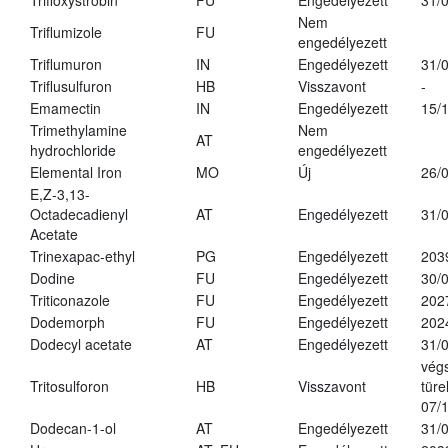
Trifloxystrobin
FU
Engedélyezett
31/
Nem
Triflumizole
FU
engedélyezett
Triflumuron
IN
Engedélyezett
31/
Triflusulfuron
HB
Visszavont
-
Emamectin
IN
Engedélyezett
15/
Trimethylamine
Nem
AT
hydrochloride
engedélyezett
Elemental Iron
MO
Új
26/
E,Z-3,13-
Octadecadienyl
AT
Engedélyezett
31/
Acetate
Trinexapac-ethyl
PG
Engedélyezett
203
Dodine
FU
Engedélyezett
30/
Triticonazole
FU
Engedélyezett
202
Dodemorph
FU
Engedélyezett
202
Dodecyl acetate
AT
Engedélyezett
31/
vég
Tritosulforon
HB
Visszavont
türe
07/
Dodecan-1-ol
AT
Engedélyezett
31/