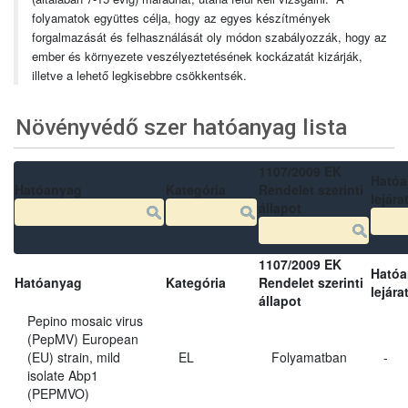
folyamatok együttes célja, hogy az egyes készítmények
forgalmazását és felhasználását oly módon szabályozzák, hogy az
ember és környezete veszélyeztetésének kockázatát kizárják,
illetve a lehető legkisebbre csökkentsék.
Növényvédő szer hatóanyag lista
1107/2009 EK
Ható
Hatóanyag
Kategória
Rendelet szerinti
lejára
állapot
1107/2009 EK
Ható
Hatóanyag
Kategória
Rendelet szerinti
lejára
állapot
Pepino mosaic virus
(PepMV) European
(EU) strain, mild
EL
Folyamatban
-
isolate Abp1
(PEPMVO)