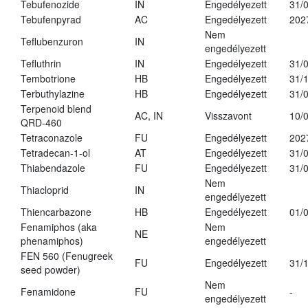
Tebufenozide
IN
Engedélyezett
31/
Tebufenpyrad
AC
Engedélyezett
202
Nem
Teflubenzuron
IN
engedélyezett
Tefluthrin
IN
Engedélyezett
31/
Tembotrione
HB
Engedélyezett
31/
Terbuthylazine
HB
Engedélyezett
31/
Terpenoid blend
AC, IN
Visszavont
10/
QRD-460
Tetraconazole
FU
Engedélyezett
202
Tetradecan-1-ol
AT
Engedélyezett
31/
Thiabendazole
FU
Engedélyezett
31/
Nem
Thiacloprid
IN
engedélyezett
Thiencarbazone
HB
Engedélyezett
01/
Fenamiphos (aka
Nem
NE
phenamiphos)
engedélyezett
FEN 560 (Fenugreek
FU
Engedélyezett
31/
seed powder)
Nem
Fenamidone
FU
-
engedélyezett