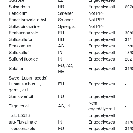
Sucrose
EL
Engedélyezett
-
Sulcotrione
HB
Engedélyezett
202
Fenclorim
Safener
Not PPP
-
Fenchlorazole-ethyl
Safener
Not PPP
-
Sulfaquinoxaline
Synergist
Not PPP
-
Fenbuconazole
FU
Engedélyezett
30/
Sulfosulfuron
HB
Engedélyezett
31/
Fenazaquin
AC
Engedélyezett
15/
Sulfoxaflor
IN
Engedélyezett
18/
Sulfuryl fluoride
IN
Engedélyezett
202
FU, AC,
Sulphur
Engedélyezett
31/
RE
Sweet Lupin (seeds),
Lupinus albus L.,
FU
Engedélyezett
-
germ., ext.
Sunflower oil
FU
Engedélyezett
-
Nem
Tagetes oil
AC, IN
-
engedélyezett
Talc E553B
-
Engedélyezett
-
tau-Fluvalinate
IN
Engedélyezett
31/
Tebuconazole
FU
Engedélyezett
31/