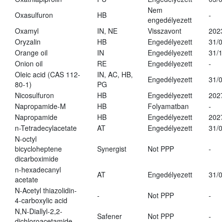
Nem
Oxasulfuron
HB
-
engedélyezett
Oxamyl
IN, NE
Visszavont
202
Oryzalin
HB
Engedélyezett
31/
Orange oil
IN
Engedélyezett
31/
Onion oil
RE
Engedélyezett
-
Oleic acid (CAS 112-
IN, AC, HB,
Engedélyezett
31/
80-1)
PG
Nicosulfuron
HB
Engedélyezett
202
Napropamide-M
HB
Folyamatban
-
Napropamide
HB
Engedélyezett
202
n-Tetradecylacetate
AT
Engedélyezett
31/
N-octyl
bicycloheptene
Synergist
Not PPP
-
dicarboximide
n-hexadecanyl
AT
Engedélyezett
31/
acetate
N-Acetyl thiazolidin-
-
Not PPP
-
4-carboxylic acid
N,N-Diallyl-2,2-
Safener
Not PPP
-
dichloroacetamide