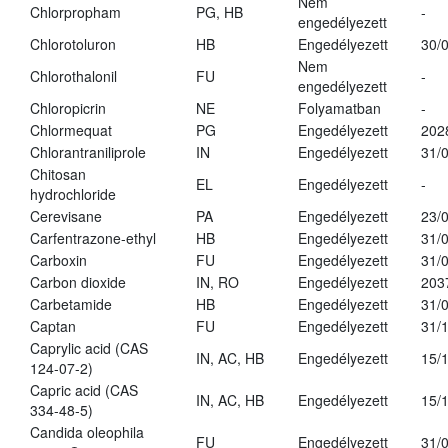
Nem
Chlorpropham
PG, HB
-
engedélyezett
Chlorotoluron
HB
Engedélyezett
30/
Nem
Chlorothalonil
FU
-
engedélyezett
Chloropicrin
NE
Folyamatban
-
Chlormequat
PG
Engedélyezett
202
Chlorantraniliprole
IN
Engedélyezett
31/
Chitosan
EL
Engedélyezett
-
hydrochloride
Cerevisane
PA
Engedélyezett
23/
Carfentrazone-ethyl
HB
Engedélyezett
31/
Carboxin
FU
Engedélyezett
31/
Carbon dioxide
IN, RO
Engedélyezett
203
Carbetamide
HB
Engedélyezett
31/
Captan
FU
Engedélyezett
31/
Caprylic acid (CAS
IN, AC, HB
Engedélyezett
15/
124-07-2)
Capric acid (CAS
IN, AC, HB
Engedélyezett
15/
334-48-5)
Candida oleophila
FU
Engedélyezett
31/