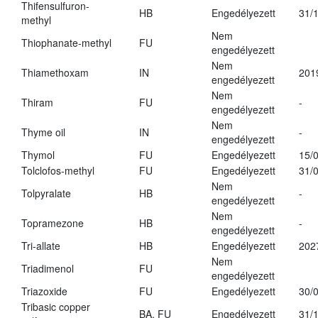
Thifensulfuron-
HB
Engedélyezett
31/
methyl
Nem
Thiophanate-methyl
FU
engedélyezett
Nem
Thiamethoxam
IN
201
engedélyezett
Nem
Thiram
FU
-
engedélyezett
Nem
Thyme oil
IN
-
engedélyezett
Thymol
FU
Engedélyezett
15/
Tolclofos-methyl
FU
Engedélyezett
31/
Nem
Tolpyralate
HB
-
engedélyezett
Nem
Topramezone
HB
-
engedélyezett
Tri-allate
HB
Engedélyezett
202
Nem
Triadimenol
FU
engedélyezett
Triazoxide
FU
Engedélyezett
30/
Tribasic copper
BA, FU
Engedélyezett
31/