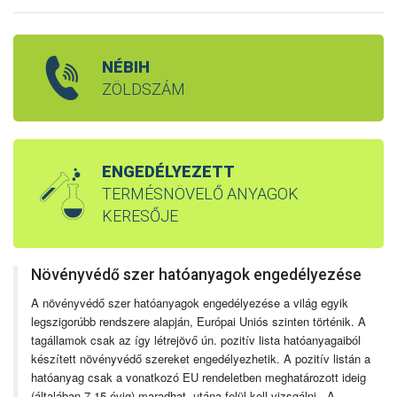
NÉBIH
ZÖLDSZÁM
ENGEDÉLYEZETT
TERMÉSNÖVELŐ ANYAGOK
KERESŐJE
Növényvédő szer hatóanyagok engedélyezése
A növényvédő szer hatóanyagok engedélyezése a világ egyik
legszigorúbb rendszere alapján, Európai Uniós szinten történik. A
tagállamok csak az így létrejövő ún. pozitív lista hatóanyagaiból
készített növényvédő szereket engedélyezhetik. A pozitív listán a
hatóanyag csak a vonatkozó EU rendeletben meghatározott ideig
(általában 7-15 évig) maradhat, utána felül kell vizsgálni. A