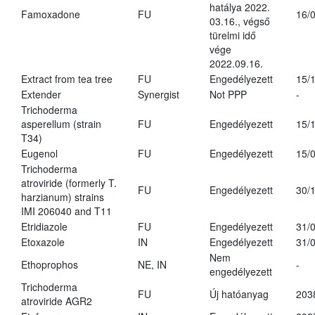
hatálya 2022.
Famoxadone
FU
16/
03.16., végső
türelmi idő
vége
2022.09.16.
Extract from tea tree
FU
Engedélyezett
15/
Extender
Synergist
Not PPP
-
Trichoderma
asperellum (strain
FU
Engedélyezett
15/
T34)
Eugenol
FU
Engedélyezett
15/
Trichoderma
atroviride (formerly T.
FU
Engedélyezett
30/
harzianum) strains
IMI 206040 and T11
Etridiazole
FU
Engedélyezett
31/
Etoxazole
IN
Engedélyezett
31/
Nem
Ethoprophos
NE, IN
-
engedélyezett
Trichoderma
FU
Új hatóanyag
203
atroviride AGR2