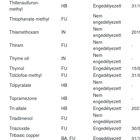
Thifensulfuron-
HB
Engedélyezett
31/
methyl
Nem
Thiophanate-methyl
FU
engedélyezett
Nem
Thiamethoxam
IN
201
engedélyezett
Nem
Thiram
FU
-
engedélyezett
Nem
Thyme oil
IN
-
engedélyezett
Thymol
FU
Engedélyezett
15/
Tolclofos-methyl
FU
Engedélyezett
31/
Nem
Tolpyralate
HB
-
engedélyezett
Nem
Topramezone
HB
-
engedélyezett
Tri-allate
HB
Engedélyezett
202
Nem
Triadimenol
FU
engedélyezett
Triazoxide
FU
Engedélyezett
30/
Tribasic copper
BA, FU
Engedélyezett
31/