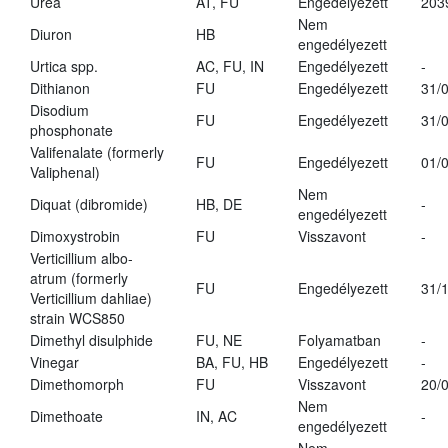
Urea
AT, FU
Engedélyezett
203
Nem
Diuron
HB
engedélyezett
Urtica spp.
AC, FU, IN
Engedélyezett
-
Dithianon
FU
Engedélyezett
31/
Disodium
FU
Engedélyezett
31/
phosphonate
Valifenalate (formerly
FU
Engedélyezett
01/
Valiphenal)
Nem
Diquat (dibromide)
HB, DE
-
engedélyezett
Dimoxystrobin
FU
Visszavont
-
Verticillium albo-
atrum (formerly
FU
Engedélyezett
31/
Verticillium dahliae)
strain WCS850
Dimethyl disulphide
FU, NE
Folyamatban
-
Vinegar
BA, FU, HB
Engedélyezett
-
Dimethomorph
FU
Visszavont
20/
Nem
Dimethoate
IN, AC
-
engedélyezett