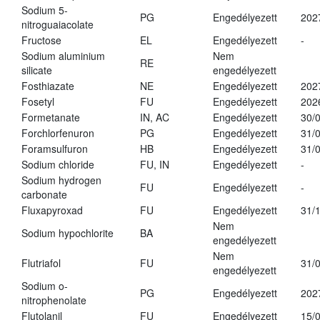
Sodium 5-
PG
Engedélyezett
202
nitroguaiacolate
Fructose
EL
Engedélyezett
-
Sodium aluminium
Nem
RE
silicate
engedélyezett
Fosthiazate
NE
Engedélyezett
202
Fosetyl
FU
Engedélyezett
202
Formetanate
IN, AC
Engedélyezett
30/
Forchlorfenuron
PG
Engedélyezett
31/
Foramsulfuron
HB
Engedélyezett
31/
Sodium chloride
FU, IN
Engedélyezett
-
Sodium hydrogen
FU
Engedélyezett
-
carbonate
Fluxapyroxad
FU
Engedélyezett
31/
Nem
Sodium hypochlorite
BA
engedélyezett
Nem
Flutriafol
FU
31/
engedélyezett
Sodium o-
PG
Engedélyezett
202
nitrophenolate
Flutolanil
FU
Engedélyezett
15/