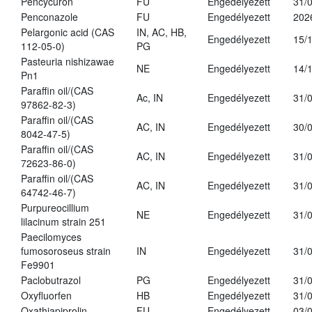
Pencycuron
FU
Engedélyezett
31/
Penconazole
FU
Engedélyezett
202
Pelargonic acid (CAS
IN, AC, HB,
Engedélyezett
15/
112-05-0)
PG
Pasteuria nishizawae
NE
Engedélyezett
14/
Pn1
Paraffin oil/(CAS
Ac, IN
Engedélyezett
31/
97862-82-3)
Paraffin oil/(CAS
AC, IN
Engedélyezett
30/
8042-47-5)
Paraffin oil/(CAS
AC, IN
Engedélyezett
31/
72623-86-0)
Paraffin oil/(CAS
AC, IN
Engedélyezett
31/
64742-46-7)
Purpureocillium
NE
Engedélyezett
31/
lilacinum strain 251
Paecilomyces
fumosoroseus strain
IN
Engedélyezett
31/
Fe9901
Paclobutrazol
PG
Engedélyezett
31/
Oxyfluorfen
HB
Engedélyezett
31/
Oxathiapiprolin
FU
Engedélyezett
03/