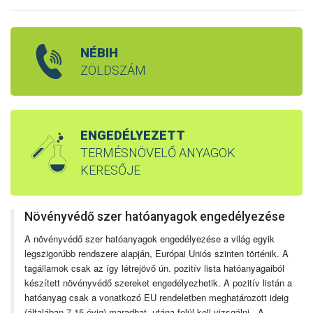
NÉBIH
ZÖLDSZÁM
ENGEDÉLYEZETT
TERMÉSNÖVELŐ ANYAGOK
KERESŐJE
Növényvédő szer hatóanyagok engedélyezése
A növényvédő szer hatóanyagok engedélyezése a világ egyik
legszigorúbb rendszere alapján, Európai Uniós szinten történik. A
tagállamok csak az így létrejövő ún. pozitív lista hatóanyagaiból
készített növényvédő szereket engedélyezhetik. A pozitív listán a
hatóanyag csak a vonatkozó EU rendeletben meghatározott ideig
(általában 7-15 évig) maradhat, utána felül kell vizsgálni. A