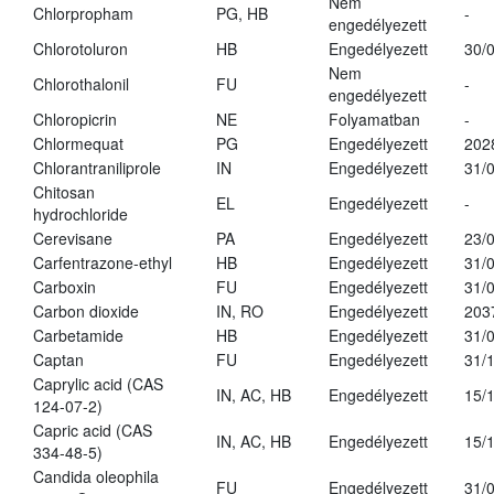
Nem
Chlorpropham
PG, HB
-
engedélyezett
Chlorotoluron
HB
Engedélyezett
30/
Nem
Chlorothalonil
FU
-
engedélyezett
Chloropicrin
NE
Folyamatban
-
Chlormequat
PG
Engedélyezett
202
Chlorantraniliprole
IN
Engedélyezett
31/
Chitosan
EL
Engedélyezett
-
hydrochloride
Cerevisane
PA
Engedélyezett
23/
Carfentrazone-ethyl
HB
Engedélyezett
31/
Carboxin
FU
Engedélyezett
31/
Carbon dioxide
IN, RO
Engedélyezett
203
Carbetamide
HB
Engedélyezett
31/
Captan
FU
Engedélyezett
31/
Caprylic acid (CAS
IN, AC, HB
Engedélyezett
15/
124-07-2)
Capric acid (CAS
IN, AC, HB
Engedélyezett
15/
334-48-5)
Candida oleophila
FU
Engedélyezett
31/