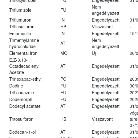
Trifloxystrobin
FU
Engedélyezett
31/
Nem
Triflumizole
FU
engedélyezett
Triflumuron
IN
Engedélyezett
31/
Triflusulfuron
HB
Visszavont
-
Emamectin
IN
Engedélyezett
15/
Trimethylamine
Nem
AT
hydrochloride
engedélyezett
Elemental Iron
MO
Új
26/
E,Z-3,13-
Octadecadienyl
AT
Engedélyezett
31/
Acetate
Trinexapac-ethyl
PG
Engedélyezett
203
Dodine
FU
Engedélyezett
30/
Triticonazole
FU
Engedélyezett
202
Dodemorph
FU
Engedélyezett
202
Dodecyl acetate
AT
Engedélyezett
31/
vég
Tritosulforon
HB
Visszavont
türe
07/
Dodecan-1-ol
AT
Engedélyezett
31/