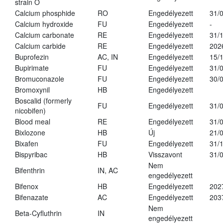
strain O
Calcium phosphide
RO
Engedélyezett
31/
Calcium hydroxide
FU
Engedélyezett
-
Calcium carbonate
RE
Engedélyezett
31/
Calcium carbide
RE
Engedélyezett
202
Buprofezin
AC, IN
Engedélyezett
15/
Bupirimate
FU
Engedélyezett
31/
Bromuconazole
FU
Engedélyezett
30/
Bromoxynil
HB
Engedélyezett
Boscalid (formerly
FU
Engedélyezett
31/
nicobifen)
Blood meal
RE
Engedélyezett
31/
Bixlozone
HB
Új
21/
Bixafen
FU
Engedélyezett
31/
Bispyribac
HB
Visszavont
31/
Nem
Bifenthrin
IN, AC
engedélyezett
Bifenox
HB
Engedélyezett
202
Bifenazate
AC
Engedélyezett
203
Nem
Beta-Cyfluthrin
IN
engedélyezett