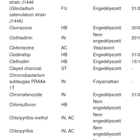
strain J1446
(Gliocladium
FU
Engedélyezett
31/
catenulatum strain
J1446)
Clomazone
HB
Engedélyezett
30/
Nem
Clothiadinin
IN
201
engedélyezett
Clofentezine
AC
Visszavont
Clodinafop
HB
Engedélyezett
31/
Clethodim
HB
Engedélyezett
15/
Clayed charcoal
ST
Engedélyezett
-
Chromobacterium
subtsugae PRAA4-
IN
Folyamatban
-
1T
Chromafenozide
IN
Engedélyezett
31/
Nem
Chlorsulfuron
HB
engedélyezett
Nem
Chlorpyrifos-methyl
IN, AC
engedélyezett
Nem
Chlorpyrifos
IN, AC
engedélyezett