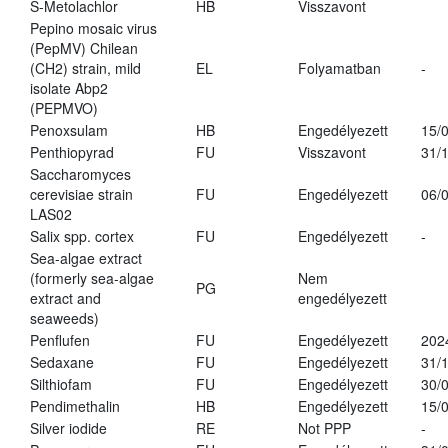
S-Metolachlor
HB
Visszavont
Pepino mosaic virus
(PepMV) Chilean
(CH2) strain, mild
EL
Folyamatban
-
isolate Abp2
(PEPMVO)
Penoxsulam
HB
Engedélyezett
15/
Penthiopyrad
FU
Visszavont
31/
Saccharomyces
cerevisiae strain
FU
Engedélyezett
06/
LAS02
Salix spp. cortex
FU
Engedélyezett
-
Sea-algae extract
(formerly sea-algae
Nem
PG
extract and
engedélyezett
seaweeds)
Penflufen
FU
Engedélyezett
202
Sedaxane
FU
Engedélyezett
31/
Silthiofam
FU
Engedélyezett
30/
Pendimethalin
HB
Engedélyezett
15/
Silver iodide
RE
Not PPP
-