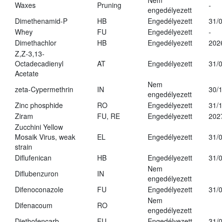
Nem
Waxes
Pruning
-
engedélyezett
Dimethenamid-P
HB
Engedélyezett
31/
Whey
FU
Engedélyezett
-
Dimethachlor
HB
Engedélyezett
202
Z,Z-3,13-
Octadecadienyl
AT
Engedélyezett
31/
Acetate
Nem
zeta-Cypermethrin
IN
30/
engedélyezett
Zinc phosphide
RO
Engedélyezett
31/
Ziram
FU, RE
Engedélyezett
202
Zucchini Yellow
Mosaik Virus, weak
EL
Engedélyezett
31/
strain
Diflufenican
HB
Engedélyezett
31/
Nem
Diflubenzuron
IN
engedélyezett
Difenoconazole
FU
Engedélyezett
31/
Nem
Difenacoum
RO
engedélyezett
Diethofencarb
FU
Engedélyezett
31/