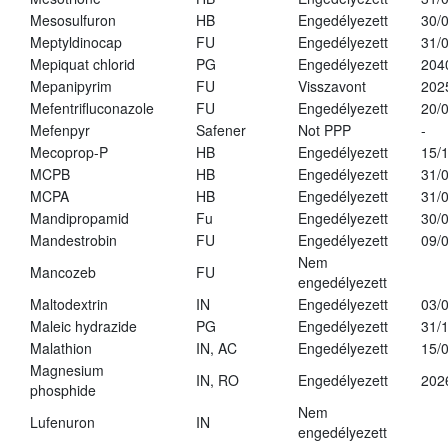
Mesosulfuron
HB
Engedélyezett
30/
Meptyldinocap
FU
Engedélyezett
31/
Mepiquat chlorid
PG
Engedélyezett
204
Mepanipyrim
FU
Visszavont
202
Mefentrifluconazole
FU
Engedélyezett
20/
Mefenpyr
Safener
Not PPP
-
Mecoprop-P
HB
Engedélyezett
15/
MCPB
HB
Engedélyezett
31/
MCPA
HB
Engedélyezett
31/
Mandipropamid
Fu
Engedélyezett
30/
Mandestrobin
FU
Engedélyezett
09/
Nem
Mancozeb
FU
engedélyezett
Maltodextrin
IN
Engedélyezett
03/
Maleic hydrazide
PG
Engedélyezett
31/
Malathion
IN, AC
Engedélyezett
15/
Magnesium
IN, RO
Engedélyezett
202
phosphide
Nem
Lufenuron
IN
engedélyezett