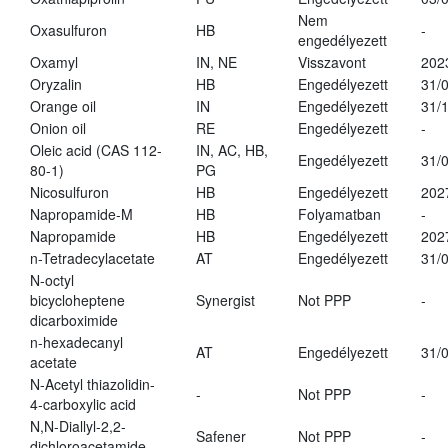
Nem
Oxasulfuron
HB
-
engedélyezett
Oxamyl
IN, NE
Visszavont
202
Oryzalin
HB
Engedélyezett
31/
Orange oil
IN
Engedélyezett
31/
Onion oil
RE
Engedélyezett
-
Oleic acid (CAS 112-
IN, AC, HB,
Engedélyezett
31/
80-1)
PG
Nicosulfuron
HB
Engedélyezett
202
Napropamide-M
HB
Folyamatban
-
Napropamide
HB
Engedélyezett
202
n-Tetradecylacetate
AT
Engedélyezett
31/
N-octyl
bicycloheptene
Synergist
Not PPP
-
dicarboximide
n-hexadecanyl
AT
Engedélyezett
31/
acetate
N-Acetyl thiazolidin-
-
Not PPP
-
4-carboxylic acid
N,N-Diallyl-2,2-
Safener
Not PPP
-
dichloroacetamide