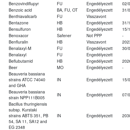
Benzovindiflupyr
FU
Engedélyezett
02/
Benzoic acid
BA, FU, OT
Engedélyezett
31/
Benthiavalicarb
FU
Visszavont
Bentazone
HB
Engedélyezett
31/
Bensulfuron
HB
Engedélyezett
15/
Benoxacor
Safener
Not PPP
-
Benfluralin
HB
Visszavont
202
Benalaxyl-M
FU
Engedélyezett
30/
Benalaxyl
FU
Engedélyezett
Beflubutamid
HB
Engedélyezett
202
Beer
MO
Engedélyezett
-
Beauveria bassiana
strains ATCC 74040
IN
Engedélyezett
15/
and GHA
Beauveria bassiana
IN
Engedélyezett
07/
strain NPP111B005
Bacillus thuringiensis
subsp. Kurstaki
strains ABTS 351, PB
IN
Engedélyezett
203
54, SA 11, SA12 and
EG 2348