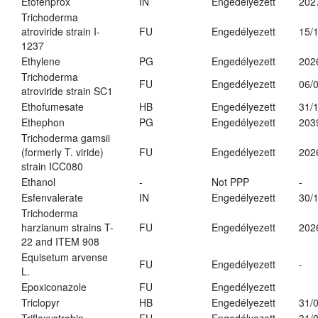
Etofenprox
IN
Engedélyezett
202
Trichoderma
atroviride strain I-
FU
Engedélyezett
15/
1237
Ethylene
PG
Engedélyezett
202
Trichoderma
FU
Engedélyezett
06/
atroviride strain SC1
Ethofumesate
HB
Engedélyezett
31/
Ethephon
PG
Engedélyezett
203
Trichoderma gamsii
(formerly T. viride)
FU
Engedélyezett
202
strain ICC080
Ethanol
-
Not PPP
-
Esfenvalerate
IN
Engedélyezett
30/
Trichoderma
harzianum strains T-
FU
Engedélyezett
202
22 and ITEM 908
Equisetum arvense
FU
Engedélyezett
-
L.
Epoxiconazole
FU
Engedélyezett
Triclopyr
HB
Engedélyezett
31/