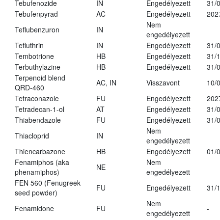
Tebufenozide
IN
Engedélyezett
31/
Tebufenpyrad
AC
Engedélyezett
202
Nem
Teflubenzuron
IN
engedélyezett
Tefluthrin
IN
Engedélyezett
31/
Tembotrione
HB
Engedélyezett
31/
Terbuthylazine
HB
Engedélyezett
31/
Terpenoid blend
AC, IN
Visszavont
10/
QRD-460
Tetraconazole
FU
Engedélyezett
202
Tetradecan-1-ol
AT
Engedélyezett
31/
Thiabendazole
FU
Engedélyezett
31/
Nem
Thiacloprid
IN
engedélyezett
Thiencarbazone
HB
Engedélyezett
01/
Fenamiphos (aka
Nem
NE
phenamiphos)
engedélyezett
FEN 560 (Fenugreek
FU
Engedélyezett
31/
seed powder)
Nem
Fenamidone
FU
-
engedélyezett