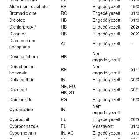
Aluminium sulphate
BA
Engedélyezett
15/
Bromadiolone
RO
Engedélyezett
31/
Diclofop
HB
Engedélyezett
31/
Dichlorprop-P
HB
Engedélyezett
202
Dicamba
HB
Engedélyezett
202
Diammonium
AT
Engedélyezett
-
phosphate
Nem
Desmedipham
HB
-
engedélyezett
Denathonium
Nem
RE
01/
benzoate
engedélyezett
Deltamethrin
IN
Engedélyezett
30/
NE, FU,
Dazomet
Engedélyezett
30/
HB, ST
Daminozide
PG
Engedélyezett
15/
Nem
Cyromazine
IN
engedélyezett
Cyprodinil
FU
Engedélyezett
202
Cyproconazole
FU
Visszavont
31/
Cypermethrin
IN, AC
Engedélyezett
31/