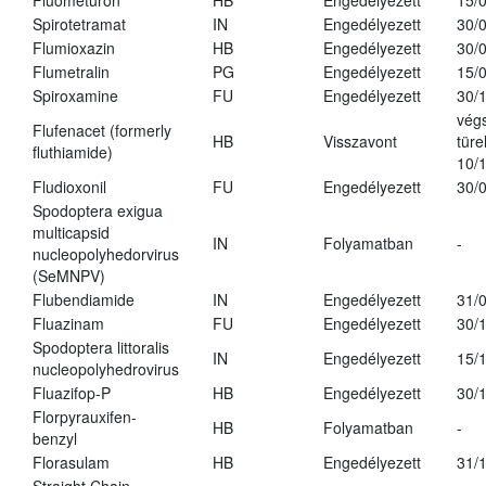
Fluometuron
HB
Engedélyezett
15/
Spirotetramat
IN
Engedélyezett
30/
Flumioxazin
HB
Engedélyezett
30/
Flumetralin
PG
Engedélyezett
15/
Spiroxamine
FU
Engedélyezett
30/
vég
Flufenacet (formerly
HB
Visszavont
türe
fluthiamide)
10/
Fludioxonil
FU
Engedélyezett
30/
Spodoptera exigua
multicapsid
IN
Folyamatban
-
nucleopolyhedorvirus
(SeMNPV)
Flubendiamide
IN
Engedélyezett
31/
Fluazinam
FU
Engedélyezett
30/
Spodoptera littoralis
IN
Engedélyezett
15/
nucleopolyhedrovirus
Fluazifop-P
HB
Engedélyezett
30/
Florpyrauxifen-
HB
Folyamatban
-
benzyl
Florasulam
HB
Engedélyezett
31/