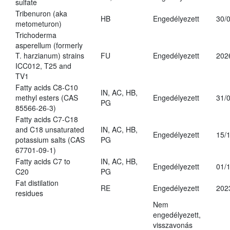
sulfate
Tribenuron (aka
HB
Engedélyezett
30/
metometuron)
Trichoderma
asperellum (formerly
T. harzianum) strains
FU
Engedélyezett
202
ICC012, T25 and
TV1
Fatty acids C8-C10
IN, AC, HB,
methyl esters (CAS
Engedélyezett
31/
PG
85566-26-3)
Fatty acids C7-C18
and C18 unsaturated
IN, AC, HB,
Engedélyezett
15/
potassium salts (CAS
PG
67701-09-1)
Fatty acids C7 to
IN, AC, HB,
Engedélyezett
01/
C20
PG
Fat distilation
RE
Engedélyezett
202
residues
Nem
engedélyezett,
visszavonás