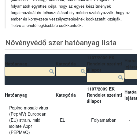
folyamatok együttes célja, hogy az egyes készítmények
forgalmazását és felhasználását oly módon szabályozzák, hogy az
ember és környezete veszélyeztetésének kockázatát kizárják,
illetve a lehető legkisebbre csökkentsék.
Növényvédő szer hatóanyag lista
1107/2009 EK
Ható
Hatóanyag
Kategória
Rendelet szerinti
lejára
állapot
1107/2009 EK
Ható
Hatóanyag
Kategória
Rendelet szerinti
lejára
állapot
Pepino mosaic virus
(PepMV) European
(EU) strain, mild
EL
Folyamatban
-
isolate Abp1
(PEPMVO)