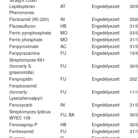
Straight Chain
Lepidopteran
AT
Engedélyezett
30/
Pheromones
Flonicamid (IKI-220)
IN
Engedélyezett
202
Flazasulfuron
HB
Engedélyezett
31/
Ferric pyrophosphate
MO
Engedélyezett
03/
Ferric phosphate
MO
Engedélyezett
31/
Fenpyroximate
AC
Engedélyezett
31/
Fenpyrazamine
FU
Engedélyezett
15/
Streptomyces K61
(formerly S.
FU
Engedélyezett
30/
griseoviridis)
Fenpropidin
FU
Engedélyezett
202
Fenpicoxamid
(formerly:
FU
Engedélyezett
11/
Lyserphenvalpyr)
Fenoxycarb
IN
Engedélyezett
31/
Streptomyces lydicus
FU, BA
Engedélyezett
30/
WYEC 108
Fenoxaprop-P
HB
Engedélyezett
30/
Fenhexamid
FU
Engedélyezett
31/