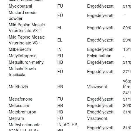
Myclobutanil
FU
Engedélyezett
31/
Mustard seeds
FU
Engedélyezett
-
powder
Mild Pepino Mosaic
EL
Engedélyezett
29/
Virus isolate VX 1
Mild Pepino Mosaic
EL
Engedélyezett
29/
Virus isolate VC 1
Milbemectin
IN
Engedélyezett
15/
Metyltetraprole
FU
Folyamatban
-
Metsulfuron-methyl
HB
Engedélyezett
31/
Metschnikowia
FU
Engedélyezett
27/
fructicola
vég
Metribuzin
HB
Visszavont
türe
24/
Metrafenone
FU
Engedélyezett
31/
Metosulam
HB
Engedélyezett
30/
Metobromuron
HB
Engedélyezett
31/
Metiram
FU
Visszavont
Methyl octanoate
IN, AC, HB,
Engedélyezett
31/
(CAS 111-11-5)
PG