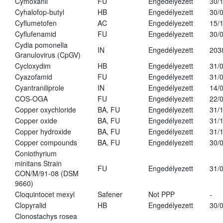
Cymoxanil
FU
Engedélyezett
30/
Cyhalofop-butyl
HB
Engedélyezett
30/
Cyflumetofen
AC
Engedélyezett
15/
Cyflufenamid
FU
Engedélyezett
30/
Cydia pomonella
IN
Engedélyezett
203
Granulovirus (CpGV)
Cycloxydim
HB
Engedélyezett
31/
Cyazofamid
FU
Engedélyezett
31/
Cyantraniliprole
IN
Engedélyezett
14/
COS-OGA
FU
Engedélyezett
22/
Copper oxychloride
BA, FU
Engedélyezett
31/
Copper oxide
BA, FU
Engedélyezett
31/
Copper hydroxide
BA, FU
Engedélyezett
31/
Copper compounds
BA, FU
Engedélyezett
30/
Coniothyrium
minitans Strain
FU
Engedélyezett
31/
CON/M/91-08 (DSM
9660)
Cloquintocet mexyl
Safener
Not PPP
-
Clopyralid
HB
Engedélyezett
30/
Clonostachys rosea