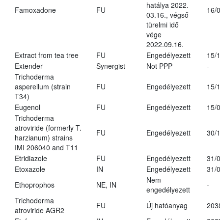
hatálya 2022.
Famoxadone
FU
16/
03.16., végső
türelmi idő
vége
2022.09.16.
Extract from tea tree
FU
Engedélyezett
15/
Extender
Synergist
Not PPP
-
Trichoderma
asperellum (strain
FU
Engedélyezett
15/
T34)
Eugenol
FU
Engedélyezett
15/
Trichoderma
atroviride (formerly T.
FU
Engedélyezett
30/
harzianum) strains
IMI 206040 and T11
Etridiazole
FU
Engedélyezett
31/
Etoxazole
IN
Engedélyezett
31/
Nem
Ethoprophos
NE, IN
-
engedélyezett
Trichoderma
FU
Új hatóanyag
203
atroviride AGR2