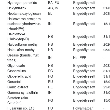
Hydrogen peroxide
BA, FU
Engedélyezett
-
Hexythiazox
AC, IN
Engedélyezett
31/
Heptamaloxyloglucan
EL
Engedélyezett
203
Helicoverpa armigera
nucleopolyhedrovirus
IN
Engedélyezett
15/
(HearNPV)
Haloxyfop-P
HB
Engedélyezett
31/
(Haloxyfop-R)
Halosulfuron methyl
HB
Engedélyezett
202
Halauxifen-methyl
HB
Engedélyezett
05/
Grease (bands, fruit
IN
Not PPP
-
trees)
Glyphosate
HB
Engedélyezett
203
Gibberellins
PG
Engedélyezett
31/
Gibberellic acid
PG
Engedélyezett
31/
Geraniol
FU
Engedélyezett
15/
Garlic extract
RE
Engedélyezett
29/
Gamma-cyhalothrin
IN
Engedélyezett
31/
Sintofen (aka
PG
Engedélyezett
15/
Cintofen)
Fusarium sp. L13
FU
Folyamatban
-