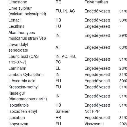
Limestone
RE
Folyamatban
Lime sulphur
FU, IN, AC
Engedélyezett
31/
(calcium polysulphid)
Lenacil
HB
Engedélyezett
30/
Lecithins
FU
Engedélyezett
-
Akanthomyces
IN
Engedélyezett
29/
muscarius strain Ve6
Lavandulyl
AT
Engedélyezett
03/
senecioate
Lauric acid (CAS
IN, AC, HB,
Engedélyezett
31/
143-07-7)
PG
Laminarin
EL
Engedélyezett
28/
lambda-Cyhalothrin
IN
Engedélyezett
31/
L-Ascorbic acid
FU
Engedélyezett
30/
Kresoxim-methyl
FU
Engedélyezett
31/
Kieselgur
IN
Engedélyezett
31/
(diatomaceous earth)
Isoxaflutole
HB
Engedélyezett
31/
Isoxadifen-ethyl
Safener
Not PPP
-
Isoxaben
HB
Engedélyezett
31/
Isopyrazam
FU
Visszavont
202