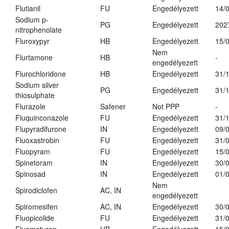
Flutianil
FU
Engedélyezett
14/
Sodium p-
PG
Engedélyezett
202
nitrophenolate
Fluroxypyr
HB
Engedélyezett
15/
Nem
Flurtamone
HB
-
engedélyezett
Flurochloridone
HB
Engedélyezett
31/
Sodium silver
PG
Engedélyezett
31/
thiosulphate
Flurazole
Safener
Not PPP
-
Fluquinconazole
FU
Engedélyezett
31/
Flupyradifurone
IN
Engedélyezett
09/
Fluoxastrobin
FU
Engedélyezett
31/
Fluopyram
FU
Engedélyezett
15/
Spinetoram
IN
Engedélyezett
30/
Spinosad
IN
Engedélyezett
01/
Nem
Spirodiclofen
AC, IN
engedélyezett
Spiromesifen
AC, IN
Engedélyezett
30/
Fluopicolide
FU
Engedélyezett
31/