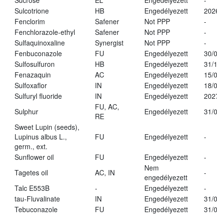
Sucrose
EL
Engedélyezett
-
Sulcotrione
HB
Engedélyezett
202
Fenclorim
Safener
Not PPP
-
Fenchlorazole-ethyl
Safener
Not PPP
-
Sulfaquinoxaline
Synergist
Not PPP
-
Fenbuconazole
FU
Engedélyezett
30/
Sulfosulfuron
HB
Engedélyezett
31/
Fenazaquin
AC
Engedélyezett
15/
Sulfoxaflor
IN
Engedélyezett
18/
Sulfuryl fluoride
IN
Engedélyezett
202
FU, AC,
Sulphur
Engedélyezett
31/
RE
Sweet Lupin (seeds),
Lupinus albus L.,
FU
Engedélyezett
-
germ., ext.
Sunflower oil
FU
Engedélyezett
-
Nem
Tagetes oil
AC, IN
-
engedélyezett
Talc E553B
-
Engedélyezett
-
tau-Fluvalinate
IN
Engedélyezett
31/
Tebuconazole
FU
Engedélyezett
31/