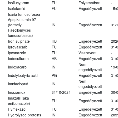
Isoflucypram
FU
Folyamatban
-
Isofetamid
FU
Engedélyezett
15/
Isaria fumosorosea
Apopka strain 97
(formely
IN
Engedélyezett
31/
Paecilomyces
fumosoroseus)
Iron sulphate
HB
Engedélyezett
202
Iprovalicarb
FU
Engedélyezett
31/
Ipconazole
FU
Visszavont
-
Iodosulfuron
HB
Engedélyezett
31/
Nem
Indoxacarb
IN
19/
engedélyezett
Indolylbutyric acid
PG
Engedélyezett
31/
Nem
Imidacloprid
IN
engedélyezett
Imazamox
31/10/2024
Engedélyezett
30/
Imazalil (aka
FU
Engedélyezett
31/
enilconazole)
Hymexazol
FU
Engedélyezett
31/
Hydrolysed proteins
IN
Engedélyezett
203