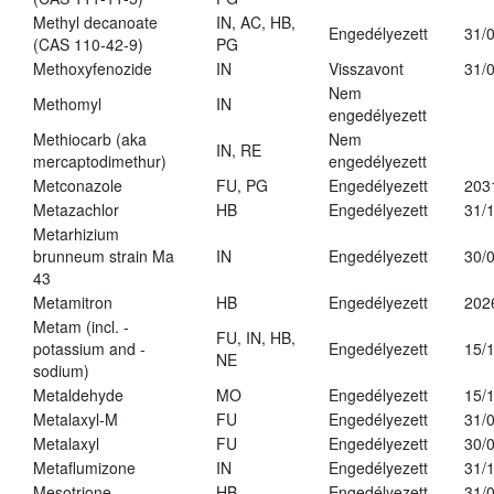
Methyl decanoate
IN, AC, HB,
Engedélyezett
31/
(CAS 110-42-9)
PG
Methoxyfenozide
IN
Visszavont
31/
Nem
Methomyl
IN
engedélyezett
Methiocarb (aka
Nem
IN, RE
mercaptodimethur)
engedélyezett
Metconazole
FU, PG
Engedélyezett
203
Metazachlor
HB
Engedélyezett
31/
Metarhizium
brunneum strain Ma
IN
Engedélyezett
30/
43
Metamitron
HB
Engedélyezett
202
Metam (incl. -
FU, IN, HB,
potassium and -
Engedélyezett
15/
NE
sodium)
Metaldehyde
MO
Engedélyezett
15/
Metalaxyl-M
FU
Engedélyezett
31/
Metalaxyl
FU
Engedélyezett
30/
Metaflumizone
IN
Engedélyezett
31/
Mesotrione
HB
Engedélyezett
31/