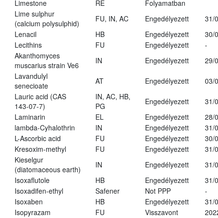
Limestone
RE
Folyamatban
Lime sulphur
FU, IN, AC
Engedélyezett
31/
(calcium polysulphid)
Lenacil
HB
Engedélyezett
30/
Lecithins
FU
Engedélyezett
-
Akanthomyces
IN
Engedélyezett
29/
muscarius strain Ve6
Lavandulyl
AT
Engedélyezett
03/
senecioate
Lauric acid (CAS
IN, AC, HB,
Engedélyezett
31/
143-07-7)
PG
Laminarin
EL
Engedélyezett
28/
lambda-Cyhalothrin
IN
Engedélyezett
31/
L-Ascorbic acid
FU
Engedélyezett
30/
Kresoxim-methyl
FU
Engedélyezett
31/
Kieselgur
IN
Engedélyezett
31/
(diatomaceous earth)
Isoxaflutole
HB
Engedélyezett
31/
Isoxadifen-ethyl
Safener
Not PPP
-
Isoxaben
HB
Engedélyezett
31/
Isopyrazam
FU
Visszavont
202