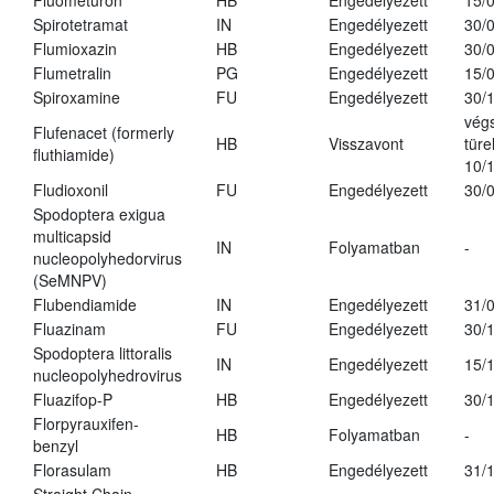
Fluometuron
HB
Engedélyezett
15/
Spirotetramat
IN
Engedélyezett
30/
Flumioxazin
HB
Engedélyezett
30/
Flumetralin
PG
Engedélyezett
15/
Spiroxamine
FU
Engedélyezett
30/
vég
Flufenacet (formerly
HB
Visszavont
türe
fluthiamide)
10/
Fludioxonil
FU
Engedélyezett
30/
Spodoptera exigua
multicapsid
IN
Folyamatban
-
nucleopolyhedorvirus
(SeMNPV)
Flubendiamide
IN
Engedélyezett
31/
Fluazinam
FU
Engedélyezett
30/
Spodoptera littoralis
IN
Engedélyezett
15/
nucleopolyhedrovirus
Fluazifop-P
HB
Engedélyezett
30/
Florpyrauxifen-
HB
Folyamatban
-
benzyl
Florasulam
HB
Engedélyezett
31/