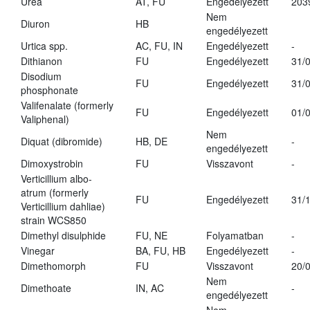
Urea
AT, FU
Engedélyezett
203
Nem
Diuron
HB
engedélyezett
Urtica spp.
AC, FU, IN
Engedélyezett
-
Dithianon
FU
Engedélyezett
31/
Disodium
FU
Engedélyezett
31/
phosphonate
Valifenalate (formerly
FU
Engedélyezett
01/
Valiphenal)
Nem
Diquat (dibromide)
HB, DE
-
engedélyezett
Dimoxystrobin
FU
Visszavont
-
Verticillium albo-
atrum (formerly
FU
Engedélyezett
31/
Verticillium dahliae)
strain WCS850
Dimethyl disulphide
FU, NE
Folyamatban
-
Vinegar
BA, FU, HB
Engedélyezett
-
Dimethomorph
FU
Visszavont
20/
Nem
Dimethoate
IN, AC
-
engedélyezett