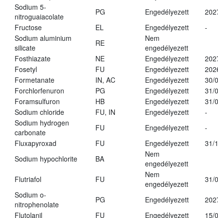
Sodium 5-
PG
Engedélyezett
202
nitroguaiacolate
Fructose
EL
Engedélyezett
-
Sodium aluminium
Nem
RE
silicate
engedélyezett
Fosthiazate
NE
Engedélyezett
202
Fosetyl
FU
Engedélyezett
202
Formetanate
IN, AC
Engedélyezett
30/
Forchlorfenuron
PG
Engedélyezett
31/
Foramsulfuron
HB
Engedélyezett
31/
Sodium chloride
FU, IN
Engedélyezett
-
Sodium hydrogen
FU
Engedélyezett
-
carbonate
Fluxapyroxad
FU
Engedélyezett
31/
Nem
Sodium hypochlorite
BA
engedélyezett
Nem
Flutriafol
FU
31/
engedélyezett
Sodium o-
PG
Engedélyezett
202
nitrophenolate
Flutolanil
FU
Engedélyezett
15/