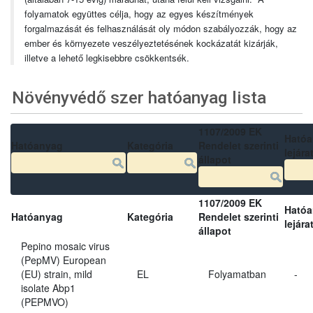
folyamatok együttes célja, hogy az egyes készítmények
forgalmazását és felhasználását oly módon szabályozzák, hogy az
ember és környezete veszélyeztetésének kockázatát kizárják,
illetve a lehető legkisebbre csökkentsék.
Növényvédő szer hatóanyag lista
1107/2009 EK
Ható
Hatóanyag
Kategória
Rendelet szerinti
lejára
állapot
1107/2009 EK
Ható
Hatóanyag
Kategória
Rendelet szerinti
lejára
állapot
Pepino mosaic virus
(PepMV) European
(EU) strain, mild
EL
Folyamatban
-
isolate Abp1
(PEPMVO)