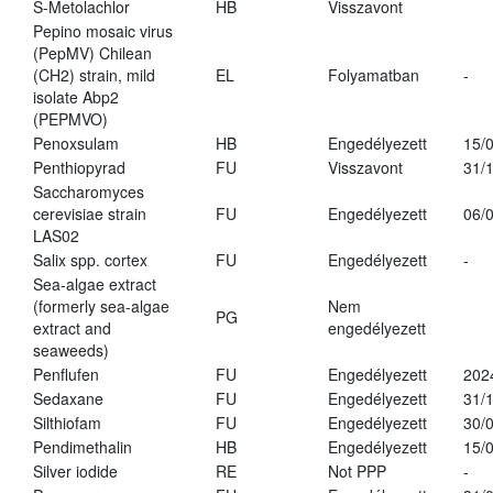
S-Metolachlor
HB
Visszavont
Pepino mosaic virus
(PepMV) Chilean
(CH2) strain, mild
EL
Folyamatban
-
isolate Abp2
(PEPMVO)
Penoxsulam
HB
Engedélyezett
15/
Penthiopyrad
FU
Visszavont
31/
Saccharomyces
cerevisiae strain
FU
Engedélyezett
06/
LAS02
Salix spp. cortex
FU
Engedélyezett
-
Sea-algae extract
(formerly sea-algae
Nem
PG
extract and
engedélyezett
seaweeds)
Penflufen
FU
Engedélyezett
202
Sedaxane
FU
Engedélyezett
31/
Silthiofam
FU
Engedélyezett
30/
Pendimethalin
HB
Engedélyezett
15/
Silver iodide
RE
Not PPP
-