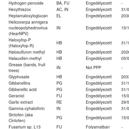
Hydrogen peroxide
BA, FU
Engedélyezett
-
Hexythiazox
AC, IN
Engedélyezett
31/
Heptamaloxyloglucan
EL
Engedélyezett
203
Helicoverpa armigera
nucleopolyhedrovirus
IN
Engedélyezett
15/
(HearNPV)
Haloxyfop-P
HB
Engedélyezett
31/
(Haloxyfop-R)
Halosulfuron methyl
HB
Engedélyezett
202
Halauxifen-methyl
HB
Engedélyezett
05/
Grease (bands, fruit
IN
Not PPP
-
trees)
Glyphosate
HB
Engedélyezett
203
Gibberellins
PG
Engedélyezett
31/
Gibberellic acid
PG
Engedélyezett
31/
Geraniol
FU
Engedélyezett
15/
Garlic extract
RE
Engedélyezett
29/
Gamma-cyhalothrin
IN
Engedélyezett
31/
Sintofen (aka
PG
Engedélyezett
15/
Cintofen)
Fusarium sp. L13
FU
Folyamatban
-