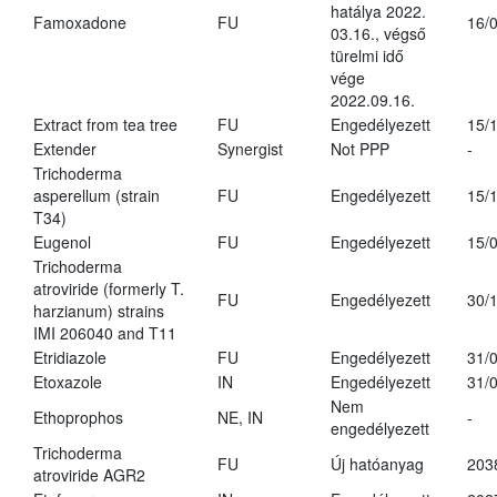
hatálya 2022.
Famoxadone
FU
16/
03.16., végső
türelmi idő
vége
2022.09.16.
Extract from tea tree
FU
Engedélyezett
15/
Extender
Synergist
Not PPP
-
Trichoderma
asperellum (strain
FU
Engedélyezett
15/
T34)
Eugenol
FU
Engedélyezett
15/
Trichoderma
atroviride (formerly T.
FU
Engedélyezett
30/
harzianum) strains
IMI 206040 and T11
Etridiazole
FU
Engedélyezett
31/
Etoxazole
IN
Engedélyezett
31/
Nem
Ethoprophos
NE, IN
-
engedélyezett
Trichoderma
FU
Új hatóanyag
203
atroviride AGR2