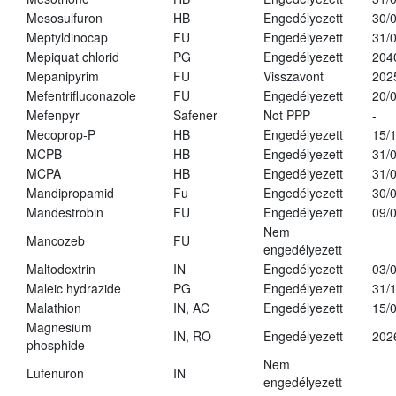
Mesosulfuron
HB
Engedélyezett
30/
Meptyldinocap
FU
Engedélyezett
31/
Mepiquat chlorid
PG
Engedélyezett
204
Mepanipyrim
FU
Visszavont
202
Mefentrifluconazole
FU
Engedélyezett
20/
Mefenpyr
Safener
Not PPP
-
Mecoprop-P
HB
Engedélyezett
15/
MCPB
HB
Engedélyezett
31/
MCPA
HB
Engedélyezett
31/
Mandipropamid
Fu
Engedélyezett
30/
Mandestrobin
FU
Engedélyezett
09/
Nem
Mancozeb
FU
engedélyezett
Maltodextrin
IN
Engedélyezett
03/
Maleic hydrazide
PG
Engedélyezett
31/
Malathion
IN, AC
Engedélyezett
15/
Magnesium
IN, RO
Engedélyezett
202
phosphide
Nem
Lufenuron
IN
engedélyezett