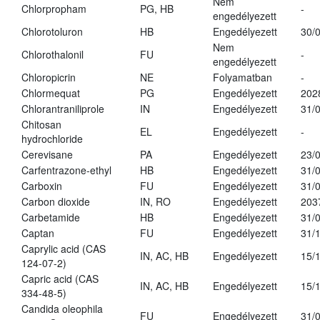
Nem
Chlorpropham
PG, HB
-
engedélyezett
Chlorotoluron
HB
Engedélyezett
30/
Nem
Chlorothalonil
FU
-
engedélyezett
Chloropicrin
NE
Folyamatban
-
Chlormequat
PG
Engedélyezett
202
Chlorantraniliprole
IN
Engedélyezett
31/
Chitosan
EL
Engedélyezett
-
hydrochloride
Cerevisane
PA
Engedélyezett
23/
Carfentrazone-ethyl
HB
Engedélyezett
31/
Carboxin
FU
Engedélyezett
31/
Carbon dioxide
IN, RO
Engedélyezett
203
Carbetamide
HB
Engedélyezett
31/
Captan
FU
Engedélyezett
31/
Caprylic acid (CAS
IN, AC, HB
Engedélyezett
15/
124-07-2)
Capric acid (CAS
IN, AC, HB
Engedélyezett
15/
334-48-5)
Candida oleophila
FU
Engedélyezett
31/