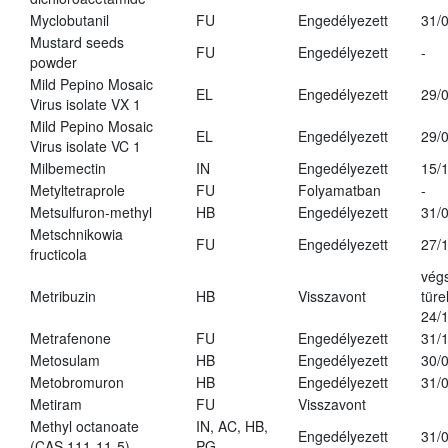
Myclobutanil
FU
Engedélyezett
31/
Mustard seeds
FU
Engedélyezett
-
powder
Mild Pepino Mosaic
EL
Engedélyezett
29/
Virus isolate VX 1
Mild Pepino Mosaic
EL
Engedélyezett
29/
Virus isolate VC 1
Milbemectin
IN
Engedélyezett
15/
Metyltetraprole
FU
Folyamatban
-
Metsulfuron-methyl
HB
Engedélyezett
31/
Metschnikowia
FU
Engedélyezett
27/
fructicola
vég
Metribuzin
HB
Visszavont
türe
24/
Metrafenone
FU
Engedélyezett
31/
Metosulam
HB
Engedélyezett
30/
Metobromuron
HB
Engedélyezett
31/
Metiram
FU
Visszavont
Methyl octanoate
IN, AC, HB,
Engedélyezett
31/
(CAS 111-11-5)
PG