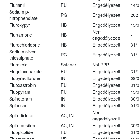
Flutianil
FU
Engedélyezett
14/
Sodium p-
PG
Engedélyezett
202
nitrophenolate
Fluroxypyr
HB
Engedélyezett
15/
Nem
Flurtamone
HB
-
engedélyezett
Flurochloridone
HB
Engedélyezett
31/
Sodium silver
PG
Engedélyezett
31/
thiosulphate
Flurazole
Safener
Not PPP
-
Fluquinconazole
FU
Engedélyezett
31/
Flupyradifurone
IN
Engedélyezett
09/
Fluoxastrobin
FU
Engedélyezett
31/
Fluopyram
FU
Engedélyezett
15/
Spinetoram
IN
Engedélyezett
30/
Spinosad
IN
Engedélyezett
01/
Nem
Spirodiclofen
AC, IN
engedélyezett
Spiromesifen
AC, IN
Engedélyezett
30/
Fluopicolide
FU
Engedélyezett
31/