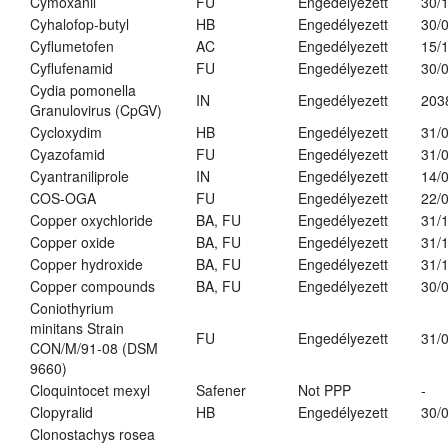
Cymoxanil
FU
Engedélyezett
30/
Cyhalofop-butyl
HB
Engedélyezett
30/
Cyflumetofen
AC
Engedélyezett
15/
Cyflufenamid
FU
Engedélyezett
30/
Cydia pomonella
IN
Engedélyezett
203
Granulovirus (CpGV)
Cycloxydim
HB
Engedélyezett
31/
Cyazofamid
FU
Engedélyezett
31/
Cyantraniliprole
IN
Engedélyezett
14/
COS-OGA
FU
Engedélyezett
22/
Copper oxychloride
BA, FU
Engedélyezett
31/
Copper oxide
BA, FU
Engedélyezett
31/
Copper hydroxide
BA, FU
Engedélyezett
31/
Copper compounds
BA, FU
Engedélyezett
30/
Coniothyrium
minitans Strain
FU
Engedélyezett
31/
CON/M/91-08 (DSM
9660)
Cloquintocet mexyl
Safener
Not PPP
-
Clopyralid
HB
Engedélyezett
30/
Clonostachys rosea