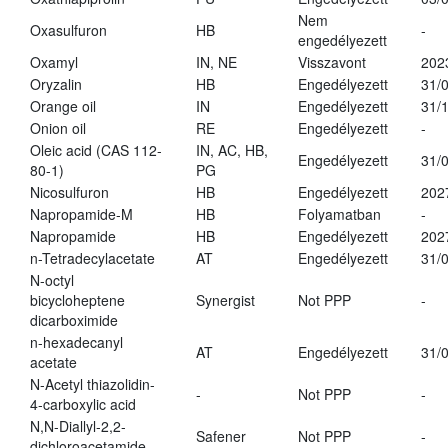
Nem
Oxasulfuron
HB
-
engedélyezett
Oxamyl
IN, NE
Visszavont
202
Oryzalin
HB
Engedélyezett
31/
Orange oil
IN
Engedélyezett
31/
Onion oil
RE
Engedélyezett
-
Oleic acid (CAS 112-
IN, AC, HB,
Engedélyezett
31/
80-1)
PG
Nicosulfuron
HB
Engedélyezett
202
Napropamide-M
HB
Folyamatban
-
Napropamide
HB
Engedélyezett
202
n-Tetradecylacetate
AT
Engedélyezett
31/
N-octyl
bicycloheptene
Synergist
Not PPP
-
dicarboximide
n-hexadecanyl
AT
Engedélyezett
31/
acetate
N-Acetyl thiazolidin-
-
Not PPP
-
4-carboxylic acid
N,N-Diallyl-2,2-
Safener
Not PPP
-
dichloroacetamide