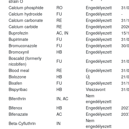
strain O
Calcium phosphide
RO
Engedélyezett
31/
Calcium hydroxide
FU
Engedélyezett
-
Calcium carbonate
RE
Engedélyezett
31/
Calcium carbide
RE
Engedélyezett
202
Buprofezin
AC, IN
Engedélyezett
15/
Bupirimate
FU
Engedélyezett
31/
Bromuconazole
FU
Engedélyezett
30/
Bromoxynil
HB
Engedélyezett
Boscalid (formerly
FU
Engedélyezett
31/
nicobifen)
Blood meal
RE
Engedélyezett
31/
Bixlozone
HB
Új
21/
Bixafen
FU
Engedélyezett
31/
Bispyribac
HB
Visszavont
31/
Nem
Bifenthrin
IN, AC
engedélyezett
Bifenox
HB
Engedélyezett
202
Bifenazate
AC
Engedélyezett
203
Nem
Beta-Cyfluthrin
IN
engedélyezett