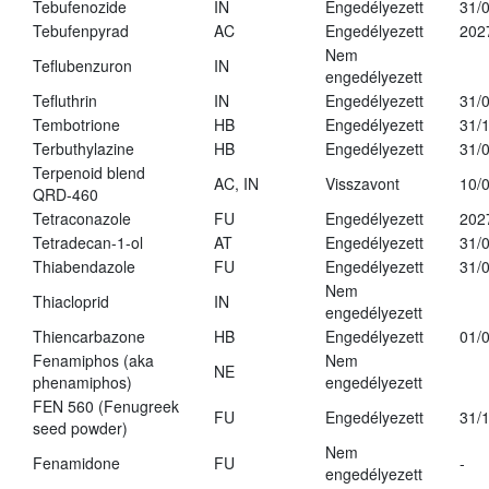
Tebufenozide
IN
Engedélyezett
31/
Tebufenpyrad
AC
Engedélyezett
202
Nem
Teflubenzuron
IN
engedélyezett
Tefluthrin
IN
Engedélyezett
31/
Tembotrione
HB
Engedélyezett
31/
Terbuthylazine
HB
Engedélyezett
31/
Terpenoid blend
AC, IN
Visszavont
10/
QRD-460
Tetraconazole
FU
Engedélyezett
202
Tetradecan-1-ol
AT
Engedélyezett
31/
Thiabendazole
FU
Engedélyezett
31/
Nem
Thiacloprid
IN
engedélyezett
Thiencarbazone
HB
Engedélyezett
01/
Fenamiphos (aka
Nem
NE
phenamiphos)
engedélyezett
FEN 560 (Fenugreek
FU
Engedélyezett
31/
seed powder)
Nem
Fenamidone
FU
-
engedélyezett