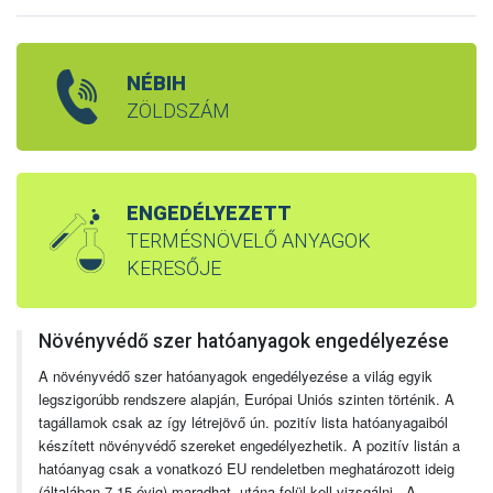
NÉBIH
ZÖLDSZÁM
ENGEDÉLYEZETT
TERMÉSNÖVELŐ ANYAGOK
KERESŐJE
Növényvédő szer hatóanyagok engedélyezése
A növényvédő szer hatóanyagok engedélyezése a világ egyik
legszigorúbb rendszere alapján, Európai Uniós szinten történik. A
tagállamok csak az így létrejövő ún. pozitív lista hatóanyagaiból
készített növényvédő szereket engedélyezhetik. A pozitív listán a
hatóanyag csak a vonatkozó EU rendeletben meghatározott ideig
(általában 7-15 évig) maradhat, utána felül kell vizsgálni. A