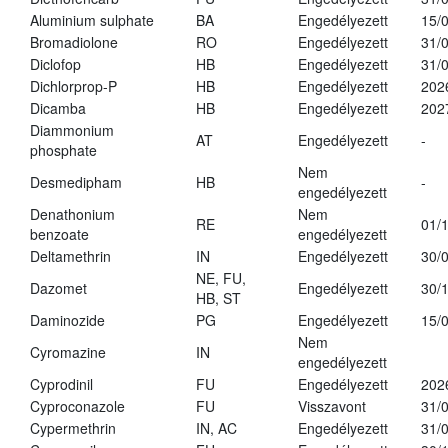
Aluminium sulphate
BA
Engedélyezett
15/
Bromadiolone
RO
Engedélyezett
31/
Diclofop
HB
Engedélyezett
31/
Dichlorprop-P
HB
Engedélyezett
202
Dicamba
HB
Engedélyezett
202
Diammonium
AT
Engedélyezett
-
phosphate
Nem
Desmedipham
HB
-
engedélyezett
Denathonium
Nem
RE
01/
benzoate
engedélyezett
Deltamethrin
IN
Engedélyezett
30/
NE, FU,
Dazomet
Engedélyezett
30/
HB, ST
Daminozide
PG
Engedélyezett
15/
Nem
Cyromazine
IN
engedélyezett
Cyprodinil
FU
Engedélyezett
202
Cyproconazole
FU
Visszavont
31/
Cypermethrin
IN, AC
Engedélyezett
31/