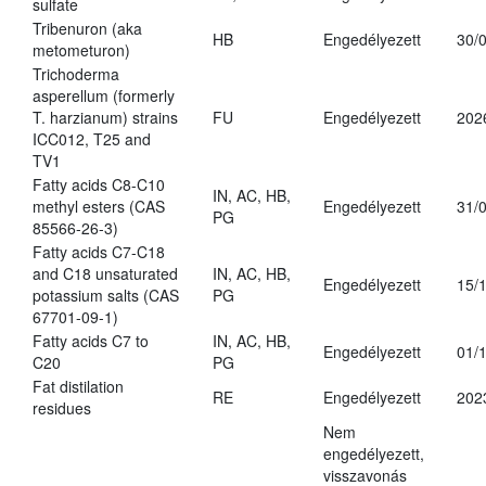
sulfate
Tribenuron (aka
HB
Engedélyezett
30/
metometuron)
Trichoderma
asperellum (formerly
T. harzianum) strains
FU
Engedélyezett
202
ICC012, T25 and
TV1
Fatty acids C8-C10
IN, AC, HB,
methyl esters (CAS
Engedélyezett
31/
PG
85566-26-3)
Fatty acids C7-C18
and C18 unsaturated
IN, AC, HB,
Engedélyezett
15/
potassium salts (CAS
PG
67701-09-1)
Fatty acids C7 to
IN, AC, HB,
Engedélyezett
01/
C20
PG
Fat distilation
RE
Engedélyezett
202
residues
Nem
engedélyezett,
visszavonás