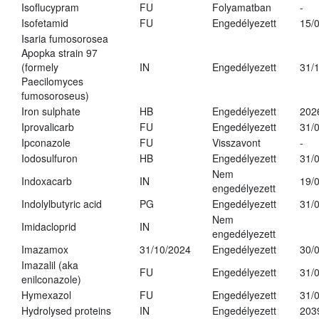
Isoflucypram
FU
Folyamatban
-
Isofetamid
FU
Engedélyezett
15/
Isaria fumosorosea
Apopka strain 97
(formely
IN
Engedélyezett
31/
Paecilomyces
fumosoroseus)
Iron sulphate
HB
Engedélyezett
202
Iprovalicarb
FU
Engedélyezett
31/
Ipconazole
FU
Visszavont
-
Iodosulfuron
HB
Engedélyezett
31/
Nem
Indoxacarb
IN
19/
engedélyezett
Indolylbutyric acid
PG
Engedélyezett
31/
Nem
Imidacloprid
IN
engedélyezett
Imazamox
31/10/2024
Engedélyezett
30/
Imazalil (aka
FU
Engedélyezett
31/
enilconazole)
Hymexazol
FU
Engedélyezett
31/
Hydrolysed proteins
IN
Engedélyezett
203