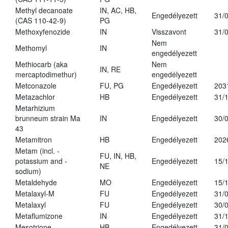
Methyl decanoate
IN, AC, HB,
Engedélyezett
31/
(CAS 110-42-9)
PG
Methoxyfenozide
IN
Visszavont
31/
Nem
Methomyl
IN
engedélyezett
Methiocarb (aka
Nem
IN, RE
mercaptodimethur)
engedélyezett
Metconazole
FU, PG
Engedélyezett
203
Metazachlor
HB
Engedélyezett
31/
Metarhizium
brunneum strain Ma
IN
Engedélyezett
30/
43
Metamitron
HB
Engedélyezett
202
Metam (incl. -
FU, IN, HB,
potassium and -
Engedélyezett
15/
NE
sodium)
Metaldehyde
MO
Engedélyezett
15/
Metalaxyl-M
FU
Engedélyezett
31/
Metalaxyl
FU
Engedélyezett
30/
Metaflumizone
IN
Engedélyezett
31/
Mesotrione
HB
Engedélyezett
31/