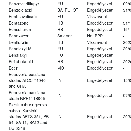
Benzovindiflupyr
FU
Engedélyezett
02/
Benzoic acid
BA, FU, OT
Engedélyezett
31/
Benthiavalicarb
FU
Visszavont
Bentazone
HB
Engedélyezett
31/
Bensulfuron
HB
Engedélyezett
15/
Benoxacor
Safener
Not PPP
-
Benfluralin
HB
Visszavont
202
Benalaxyl-M
FU
Engedélyezett
30/
Benalaxyl
FU
Engedélyezett
Beflubutamid
HB
Engedélyezett
202
Beer
MO
Engedélyezett
-
Beauveria bassiana
strains ATCC 74040
IN
Engedélyezett
15/
and GHA
Beauveria bassiana
IN
Engedélyezett
07/
strain NPP111B005
Bacillus thuringiensis
subsp. Kurstaki
strains ABTS 351, PB
IN
Engedélyezett
203
54, SA 11, SA12 and
EG 2348