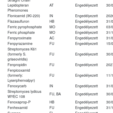
Straight Chain
Lepidopteran
AT
Engedélyezett
30/
Pheromones
Flonicamid (IKI-220)
IN
Engedélyezett
202
Flazasulfuron
HB
Engedélyezett
31/
Ferric pyrophosphate
MO
Engedélyezett
03/
Ferric phosphate
MO
Engedélyezett
31/
Fenpyroximate
AC
Engedélyezett
31/
Fenpyrazamine
FU
Engedélyezett
15/
Streptomyces K61
(formerly S.
FU
Engedélyezett
30/
griseoviridis)
Fenpropidin
FU
Engedélyezett
202
Fenpicoxamid
(formerly:
FU
Engedélyezett
11/
Lyserphenvalpyr)
Fenoxycarb
IN
Engedélyezett
31/
Streptomyces lydicus
FU, BA
Engedélyezett
30/
WYEC 108
Fenoxaprop-P
HB
Engedélyezett
30/
Fenhexamid
FU
Engedélyezett
31/