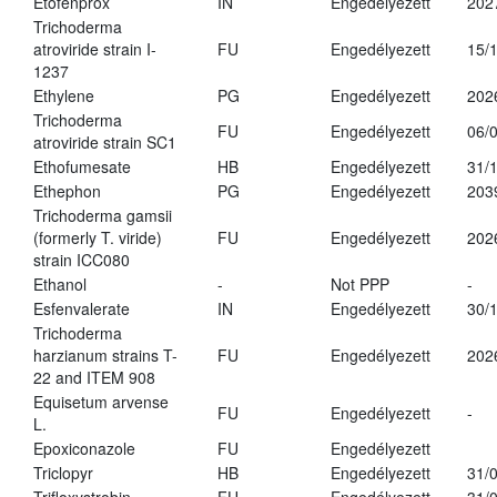
Etofenprox
IN
Engedélyezett
202
Trichoderma
atroviride strain I-
FU
Engedélyezett
15/
1237
Ethylene
PG
Engedélyezett
202
Trichoderma
FU
Engedélyezett
06/
atroviride strain SC1
Ethofumesate
HB
Engedélyezett
31/
Ethephon
PG
Engedélyezett
203
Trichoderma gamsii
(formerly T. viride)
FU
Engedélyezett
202
strain ICC080
Ethanol
-
Not PPP
-
Esfenvalerate
IN
Engedélyezett
30/
Trichoderma
harzianum strains T-
FU
Engedélyezett
202
22 and ITEM 908
Equisetum arvense
FU
Engedélyezett
-
L.
Epoxiconazole
FU
Engedélyezett
Triclopyr
HB
Engedélyezett
31/