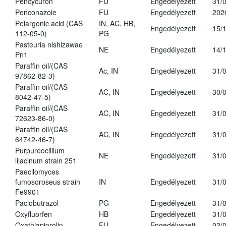
Pencycuron
FU
Engedélyezett
31/
Penconazole
FU
Engedélyezett
202
Pelargonic acid (CAS
IN, AC, HB,
Engedélyezett
15/
112-05-0)
PG
Pasteuria nishizawae
NE
Engedélyezett
14/
Pn1
Paraffin oil/(CAS
Ac, IN
Engedélyezett
31/
97862-82-3)
Paraffin oil/(CAS
AC, IN
Engedélyezett
30/
8042-47-5)
Paraffin oil/(CAS
AC, IN
Engedélyezett
31/
72623-86-0)
Paraffin oil/(CAS
AC, IN
Engedélyezett
31/
64742-46-7)
Purpureocillium
NE
Engedélyezett
31/
lilacinum strain 251
Paecilomyces
fumosoroseus strain
IN
Engedélyezett
31/
Fe9901
Paclobutrazol
PG
Engedélyezett
31/
Oxyfluorfen
HB
Engedélyezett
31/
Oxathiapiprolin
FU
Engedélyezett
03/