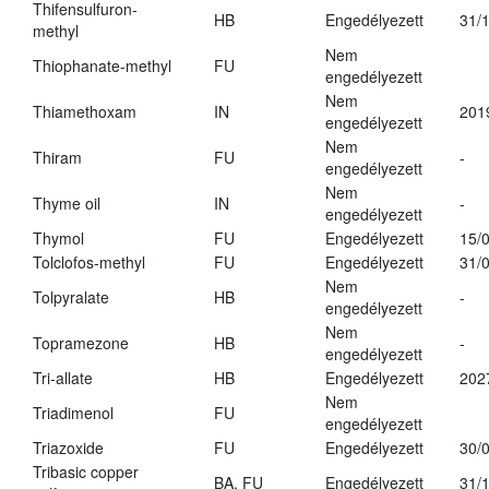
Thifensulfuron-
HB
Engedélyezett
31/
methyl
Nem
Thiophanate-methyl
FU
engedélyezett
Nem
Thiamethoxam
IN
201
engedélyezett
Nem
Thiram
FU
-
engedélyezett
Nem
Thyme oil
IN
-
engedélyezett
Thymol
FU
Engedélyezett
15/
Tolclofos-methyl
FU
Engedélyezett
31/
Nem
Tolpyralate
HB
-
engedélyezett
Nem
Topramezone
HB
-
engedélyezett
Tri-allate
HB
Engedélyezett
202
Nem
Triadimenol
FU
engedélyezett
Triazoxide
FU
Engedélyezett
30/
Tribasic copper
BA, FU
Engedélyezett
31/