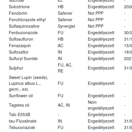
Sucrose
EL
Engedélyezett
-
Sulcotrione
HB
Engedélyezett
202
Fenclorim
Safener
Not PPP
-
Fenchlorazole-ethyl
Safener
Not PPP
-
Sulfaquinoxaline
Synergist
Not PPP
-
Fenbuconazole
FU
Engedélyezett
30/
Sulfosulfuron
HB
Engedélyezett
31/
Fenazaquin
AC
Engedélyezett
15/
Sulfoxaflor
IN
Engedélyezett
18/
Sulfuryl fluoride
IN
Engedélyezett
202
FU, AC,
Sulphur
Engedélyezett
31/
RE
Sweet Lupin (seeds),
Lupinus albus L.,
FU
Engedélyezett
-
germ., ext.
Sunflower oil
FU
Engedélyezett
-
Nem
Tagetes oil
AC, IN
-
engedélyezett
Talc E553B
-
Engedélyezett
-
tau-Fluvalinate
IN
Engedélyezett
31/
Tebuconazole
FU
Engedélyezett
31/