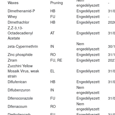
Nem
Waxes
Pruning
-
engedélyezett
Dimethenamid-P
HB
Engedélyezett
31/
Whey
FU
Engedélyezett
-
Dimethachlor
HB
Engedélyezett
202
Z,Z-3,13-
Octadecadienyl
AT
Engedélyezett
31/
Acetate
Nem
zeta-Cypermethrin
IN
30/
engedélyezett
Zinc phosphide
RO
Engedélyezett
31/
Ziram
FU, RE
Engedélyezett
202
Zucchini Yellow
Mosaik Virus, weak
EL
Engedélyezett
31/
strain
Diflufenican
HB
Engedélyezett
31/
Nem
Diflubenzuron
IN
engedélyezett
Difenoconazole
FU
Engedélyezett
31/
Nem
Difenacoum
RO
engedélyezett
Diethofencarb
FU
Engedélyezett
31/