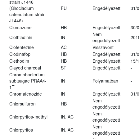
strain J1446
(Gliocladium
FU
Engedélyezett
31/
catenulatum strain
J1446)
Clomazone
HB
Engedélyezett
30/
Nem
Clothiadinin
IN
201
engedélyezett
Clofentezine
AC
Visszavont
Clodinafop
HB
Engedélyezett
31/
Clethodim
HB
Engedélyezett
15/
Clayed charcoal
ST
Engedélyezett
-
Chromobacterium
subtsugae PRAA4-
IN
Folyamatban
-
1T
Chromafenozide
IN
Engedélyezett
31/
Nem
Chlorsulfuron
HB
engedélyezett
Nem
Chlorpyrifos-methyl
IN, AC
engedélyezett
Nem
Chlorpyrifos
IN, AC
engedélyezett