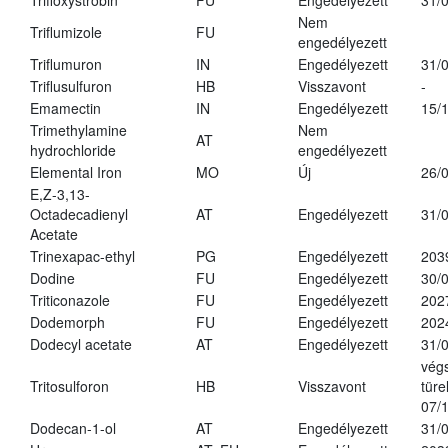
Trifloxystrobin
FU
Engedélyezett
31/
Nem
Triflumizole
FU
engedélyezett
Triflumuron
IN
Engedélyezett
31/
Triflusulfuron
HB
Visszavont
-
Emamectin
IN
Engedélyezett
15/
Trimethylamine
Nem
AT
hydrochloride
engedélyezett
Elemental Iron
MO
Új
26/
E,Z-3,13-
Octadecadienyl
AT
Engedélyezett
31/
Acetate
Trinexapac-ethyl
PG
Engedélyezett
203
Dodine
FU
Engedélyezett
30/
Triticonazole
FU
Engedélyezett
202
Dodemorph
FU
Engedélyezett
202
Dodecyl acetate
AT
Engedélyezett
31/
vég
Tritosulforon
HB
Visszavont
türe
07/
Dodecan-1-ol
AT
Engedélyezett
31/