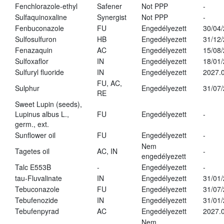
Fenchlorazole-ethyl
Safener
Not PPP
-
Sulfaquinoxaline
Synergist
Not PPP
-
Fenbuconazole
FU
Engedélyezett
30/04
Sulfosulfuron
HB
Engedélyezett
31/12
Fenazaquin
AC
Engedélyezett
15/08
Sulfoxaflor
IN
Engedélyezett
18/01
Sulfuryl fluoride
IN
Engedélyezett
2027.0
FU, AC,
Sulphur
Engedélyezett
31/07
RE
Sweet Lupin (seeds),
Lupinus albus L.,
FU
Engedélyezett
-
germ., ext.
Sunflower oil
FU
Engedélyezett
-
Nem
Tagetes oil
AC, IN
-
engedélyezett
Talc E553B
-
Engedélyezett
-
tau-Fluvalinate
IN
Engedélyezett
31/01
Tebuconazole
FU
Engedélyezett
31/07
Tebufenozide
IN
Engedélyezett
31/01
Tebufenpyrad
AC
Engedélyezett
2027.0
Nem