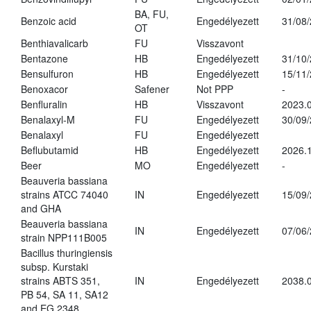
BA, FU,
Benzoic acid
Engedélyezett
31/08
OT
Benthiavalicarb
FU
Visszavont
Bentazone
HB
Engedélyezett
31/10
Bensulfuron
HB
Engedélyezett
15/11
Benoxacor
Safener
Not PPP
-
Benfluralin
HB
Visszavont
2023.
Benalaxyl-M
FU
Engedélyezett
30/09
Benalaxyl
FU
Engedélyezett
Beflubutamid
HB
Engedélyezett
2026.
Beer
MO
Engedélyezett
-
Beauveria bassiana
strains ATCC 74040
IN
Engedélyezett
15/09
and GHA
Beauveria bassiana
IN
Engedélyezett
07/06
strain NPP111B005
Bacillus thuringiensis
subsp. Kurstaki
strains ABTS 351,
IN
Engedélyezett
2038.
PB 54, SA 11, SA12
and EG 2348