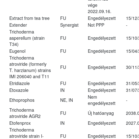
vége
2022.09.16.
Extract from tea tree
FU
Engedélyezett
15/12
Extender
Synergist
Not PPP
-
Trichoderma
asperellum (strain
FU
Engedélyezett
15/10
T34)
Eugenol
FU
Engedélyezett
15/04
Trichoderma
atroviride (formerly
FU
Engedélyezett
30/11
T. harzianum) strains
IMI 206040 and T11
Etridiazole
FU
Engedélyezett
31/05
Etoxazole
IN
Engedélyezett
31/07
Nem
Ethoprophos
NE, IN
-
engedélyezett
Trichoderma
FU
Új hatóanyag
2038.
atroviride AGR2
Etofenprox
IN
Engedélyezett
2027.0
Trichoderma
atroviride strain I-
FU
Engedélyezett
15/10