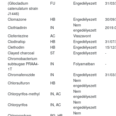
(Gliocladium
FU
Engedélyezett
31/03
catenulatum strain
J1446)
Clomazone
HB
Engedélyezett
30/09
Nem
Clothiadinin
IN
2019.0
engedélyezett
Clofentezine
AC
Visszavont
Clodinafop
HB
Engedélyezett
31/07
Clethodim
HB
Engedélyezett
15/12
Clayed charcoal
ST
Engedélyezett
-
Chromobacterium
subtsugae PRAA4-
IN
Folyamatban
-
1T
Chromafenozide
IN
Engedélyezett
31/03
Nem
Chlorsulfuron
HB
engedélyezett
Nem
Chlorpyrifos-methyl
IN, AC
engedélyezett
Nem
Chlorpyrifos
IN, AC
engedélyezett
Nem
Chlorpropham
PG, HB
-