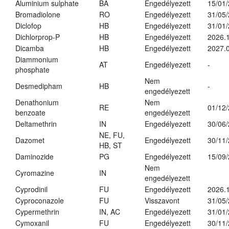
Aluminium sulphate
BA
Engedélyezett
15/01
Bromadiolone
RO
Engedélyezett
31/05
Diclofop
HB
Engedélyezett
31/01
Dichlorprop-P
HB
Engedélyezett
2026.
Dicamba
HB
Engedélyezett
2027.0
Diammonium
AT
Engedélyezett
-
phosphate
Nem
Desmedipham
HB
-
engedélyezett
Denathonium
Nem
RE
01/12
benzoate
engedélyezett
Deltamethrin
IN
Engedélyezett
30/06
NE, FU,
Dazomet
Engedélyezett
30/11
HB, ST
Daminozide
PG
Engedélyezett
15/09
Nem
Cyromazine
IN
engedélyezett
Cyprodinil
FU
Engedélyezett
2026.
Cyproconazole
FU
Visszavont
31/05
Cypermethrin
IN, AC
Engedélyezett
31/01
Cymoxanil
FU
Engedélyezett
30/11