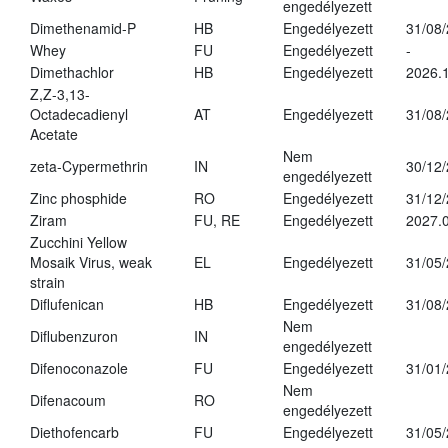
engedélyezett
Dimethenamid-P
HB
Engedélyezett
31/08
Whey
FU
Engedélyezett
-
Dimethachlor
HB
Engedélyezett
2026.1
Z,Z-3,13-
Octadecadienyl
AT
Engedélyezett
31/08
Acetate
Nem
zeta-Cypermethrin
IN
30/12
engedélyezett
Zinc phosphide
RO
Engedélyezett
31/12
Ziram
FU, RE
Engedélyezett
2027.
Zucchini Yellow
Mosaik Virus, weak
EL
Engedélyezett
31/05
strain
Diflufenican
HB
Engedélyezett
31/08
Nem
Diflubenzuron
IN
engedélyezett
Difenoconazole
FU
Engedélyezett
31/01
Nem
Difenacoum
RO
engedélyezett
Diethofencarb
FU
Engedélyezett
31/05