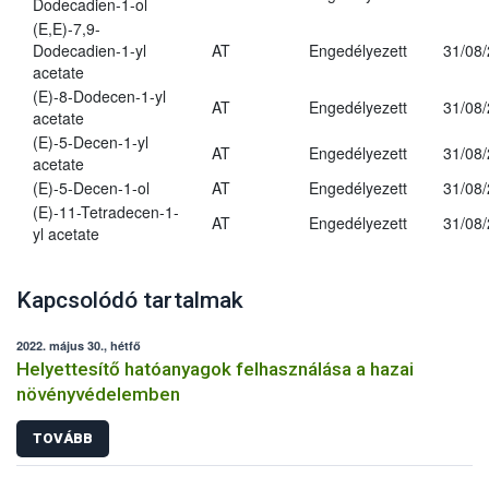
Dodecadien-1-ol
(E,E)-7,9-
Dodecadien-1-yl
AT
Engedélyezett
31/08
acetate
(E)-8-Dodecen-1-yl
AT
Engedélyezett
31/08
acetate
(E)-5-Decen-1-yl
AT
Engedélyezett
31/08
acetate
(E)-5-Decen-1-ol
AT
Engedélyezett
31/08
(E)-11-Tetradecen-1-
AT
Engedélyezett
31/08
yl acetate
Kapcsolódó tartalmak
2022. május 30., hétfő
Helyettesítő hatóanyagok felhasználása a hazai
növényvédelemben
TOVÁBB