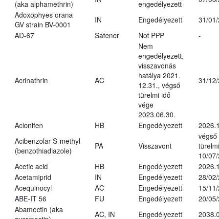
(aka alphamethrin)
engedélyezett
Adoxophyes orana
IN
Engedélyezett
31/01
GV strain BV-0001
AD-67
Safener
Not PPP
-
Nem
engedélyezett,
visszavonás
hatálya 2021.
Acrinathrin
AC
31/12
12.31., végső
türelmi idő
vége
2023.06.30.
Aclonifen
HB
Engedélyezett
2026.
végső
Acibenzolar-S-methyl
PA
Visszavont
türelmi
(benzothiadiazole)
10/07
Acetic acid
HB
Engedélyezett
2026.1
Acetamiprid
IN
Engedélyezett
28/02
Acequinocyl
AC
Engedélyezett
15/11
ABE-IT 56
FU
Engedélyezett
20/05
Abamectin (aka
AC, IN
Engedélyezett
2038.