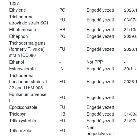
1237
Ethylene
PG
Engedélyezett
2026.1
Trichoderma
FU
Engedélyezett
06/07
atroviride strain SC1
Ethofumesate
HB
Engedélyezett
31/10
Ethephon
PG
Engedélyezett
2039.0
Trichoderma gamsii
(formerly T. viride)
FU
Engedélyezett
2026.
strain ICC080
Ethanol
-
Not PPP
-
Esfenvalerate
IN
Engedélyezett
30/11
Trichoderma
harzianum strains T-
FU
Engedélyezett
2026.
22 and ITEM 908
Equisetum arvense
FU
Engedélyezett
-
L.
Epoxiconazole
FU
Engedélyezett
Triclopyr
HB
Engedélyezett
31/03
Trifloxystrobin
FU
Engedélyezett
31/07
Nem
Triflumizole
FU
engedélyezett