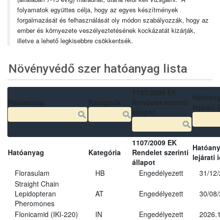
folyamatok együttes célja, hogy az egyes készítmények
forgalmazását és felhasználását oly módon szabályozzák, hogy az
ember és környezete veszélyeztetésének kockázatát kizárják,
illetve a lehető legkisebbre csökkentsék.
Növényvédő szer hatóanyag lista
1107/2009 EK
Hatóan
Hatóanyag
Kategória
Rendelet szerinti
lejárati 
állapot
1107/2009 EK
Hatóan
Hatóanyag
Kategória
Rendelet szerinti
lejárati 
állapot
Florasulam
HB
Engedélyezett
31/12
Straight Chain
Lepidopteran
AT
Engedélyezett
30/08
Pheromones
Flonicamid (IKI-220)
IN
Engedélyezett
2026.1