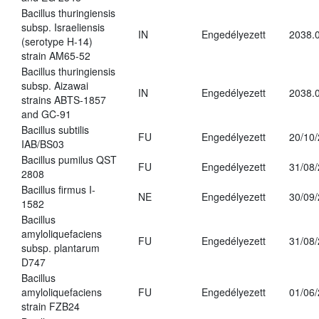
Bacillus thuringiensis
subsp. Israeliensis
IN
Engedélyezett
2038.
(serotype H-14)
strain AM65-52
Bacillus thuringiensis
subsp. Aizawai
IN
Engedélyezett
2038.
strains ABTS-1857
and GC-91
Bacillus subtilis
FU
Engedélyezett
20/10
IAB/BS03
Bacillus pumilus QST
FU
Engedélyezett
31/08
2808
Bacillus firmus I-
NE
Engedélyezett
30/09
1582
Bacillus
amyloliquefaciens
FU
Engedélyezett
31/08
subsp. plantarum
D747
Bacillus
amyloliquefaciens
FU
Engedélyezett
01/06
strain FZB24