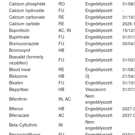
Calcium phosphide
RO
Engedélyezett
31/08
Calcium hydroxide
FU
Engedélyezett
-
Calcium carbonate
RE
Engedélyezett
31/10
Calcium carbide
RE
Engedélyezett
2026.1
Buprofezin
AC, IN
Engedélyezett
15/12
Bupirimate
FU
Engedélyezett
31/01
Bromuconazole
FU
Engedélyezett
30/04
Bromoxynil
HB
Engedélyezett
Boscalid (formerly
FU
Engedélyezett
31/03
nicobifen)
Blood meal
RE
Engedélyezett
31/08
Bixlozone
HB
Új
21/04
Bixafen
FU
Engedélyezett
31/10
Bispyribac
HB
Visszavont
31/07
Nem
Bifenthrin
IN, AC
engedélyezett
Bifenox
HB
Engedélyezett
2027.0
Bifenazate
AC
Engedélyezett
2037.
Nem
Beta-Cyfluthrin
IN
engedélyezett
Benzovindiflupyr
FU
Engedélyezett
02/01