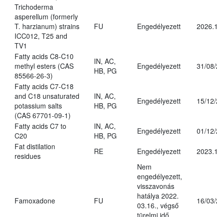
Trichoderma
asperellum (formerly
T. harzianum) strains
FU
Engedélyezett
2026.
ICC012, T25 and
TV1
Fatty acids C8-C10
IN, AC,
methyl esters (CAS
Engedélyezett
31/08
HB, PG
85566-26-3)
Fatty acids C7-C18
and C18 unsaturated
IN, AC,
Engedélyezett
15/12
potassium salts
HB, PG
(CAS 67701-09-1)
Fatty acids C7 to
IN, AC,
Engedélyezett
01/12
C20
HB, PG
Fat distilation
RE
Engedélyezett
2023.1
residues
Nem
engedélyezett,
visszavonás
hatálya 2022.
Famoxadone
FU
16/03
03.16., végső
türelmi idő