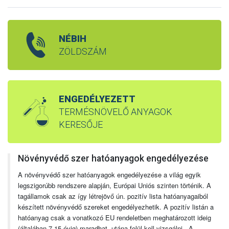
NÉBIH
ZÖLDSZÁM
ENGEDÉLYEZETT
TERMÉSNÖVELŐ ANYAGOK
KERESŐJE
Növényvédő szer hatóanyagok engedélyezése
A növényvédő szer hatóanyagok engedélyezése a világ egyik
legszigorúbb rendszere alapján, Európai Uniós szinten történik. A
tagállamok csak az így létrejövő ún. pozitív lista hatóanyagaiból
készített növényvédő szereket engedélyezhetik. A pozitív listán a
hatóanyag csak a vonatkozó EU rendeletben meghatározott ideig
(általában 7-15 évig) maradhat, utána felül kell vizsgálni. A