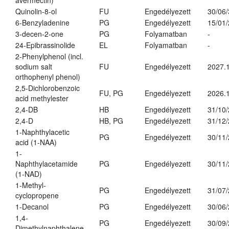
avermectin)
Quinolin-8-ol
FU
Engedélyezett
30/06
6-Benzyladenine
PG
Engedélyezett
15/01
3-decen-2-one
PG
Folyamatban
-
24-Epibrassinolide
EL
Folyamatban
-
2-Phenylphenol (incl.
sodium salt
FU
Engedélyezett
2027.1
orthophenyl phenol)
2,5-Dichlorobenzoic
FU, PG
Engedélyezett
2026.
acid methylester
2,4-DB
HB
Engedélyezett
31/10
2,4-D
HB, PG
Engedélyezett
31/12
1-Naphthylacetic
PG
Engedélyezett
30/11
acid (1-NAA)
1-
Naphthylacetamide
PG
Engedélyezett
30/11
(1-NAD)
1-Methyl-
PG
Engedélyezett
31/07
cyclopropene
1-Decanol
PG
Engedélyezett
30/06
1,4-
PG
Engedélyezett
30/09
Dimethylnaphthalene