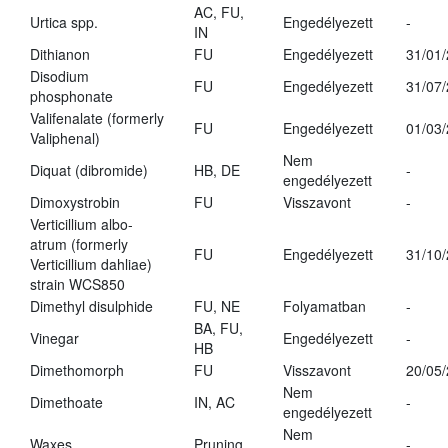
AC, FU,
Urtica spp.
Engedélyezett
-
IN
Dithianon
FU
Engedélyezett
31/01
Disodium
FU
Engedélyezett
31/07
phosphonate
Valifenalate (formerly
FU
Engedélyezett
01/03
Valiphenal)
Nem
Diquat (dibromide)
HB, DE
-
engedélyezett
Dimoxystrobin
FU
Visszavont
-
Verticillium albo-
atrum (formerly
FU
Engedélyezett
31/10
Verticillium dahliae)
strain WCS850
Dimethyl disulphide
FU, NE
Folyamatban
-
BA, FU,
Vinegar
Engedélyezett
-
HB
Dimethomorph
FU
Visszavont
20/05
Nem
Dimethoate
IN, AC
-
engedélyezett
Nem
Waxes
Pruning
-