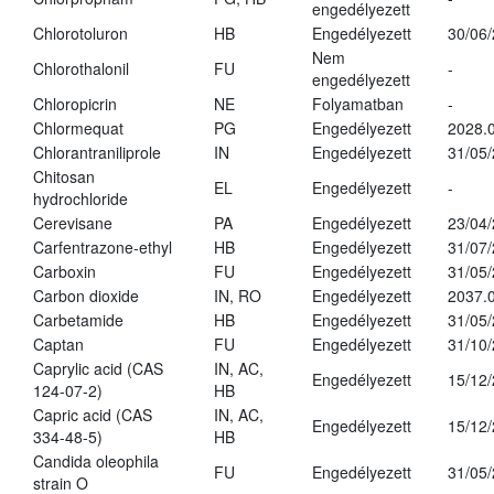
engedélyezett
Chlorotoluron
HB
Engedélyezett
30/06
Nem
Chlorothalonil
FU
-
engedélyezett
Chloropicrin
NE
Folyamatban
-
Chlormequat
PG
Engedélyezett
2028.0
Chlorantraniliprole
IN
Engedélyezett
31/05
Chitosan
EL
Engedélyezett
-
hydrochloride
Cerevisane
PA
Engedélyezett
23/04
Carfentrazone-ethyl
HB
Engedélyezett
31/07
Carboxin
FU
Engedélyezett
31/05
Carbon dioxide
IN, RO
Engedélyezett
2037.
Carbetamide
HB
Engedélyezett
31/05
Captan
FU
Engedélyezett
31/10
Caprylic acid (CAS
IN, AC,
Engedélyezett
15/12
124-07-2)
HB
Capric acid (CAS
IN, AC,
Engedélyezett
15/12
334-48-5)
HB
Candida oleophila
FU
Engedélyezett
31/05
strain O