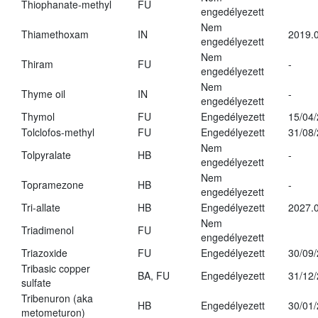
Thiophanate-methyl
FU
engedélyezett
Nem
Thiamethoxam
IN
2019.0
engedélyezett
Nem
Thiram
FU
-
engedélyezett
Nem
Thyme oil
IN
-
engedélyezett
Thymol
FU
Engedélyezett
15/04
Tolclofos-methyl
FU
Engedélyezett
31/08
Nem
Tolpyralate
HB
-
engedélyezett
Nem
Topramezone
HB
-
engedélyezett
Tri-allate
HB
Engedélyezett
2027.0
Nem
Triadimenol
FU
engedélyezett
Triazoxide
FU
Engedélyezett
30/09
Tribasic copper
BA, FU
Engedélyezett
31/12
sulfate
Tribenuron (aka
HB
Engedélyezett
30/01
metometuron)