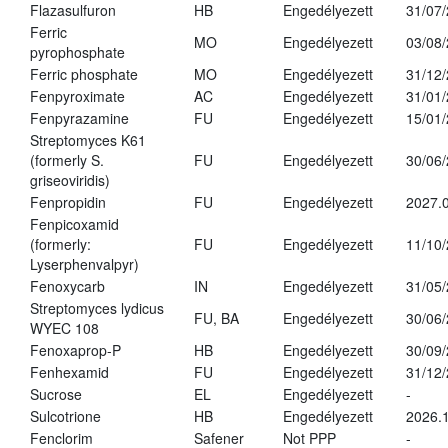
Flazasulfuron
HB
Engedélyezett
31/07
Ferric
MO
Engedélyezett
03/08
pyrophosphate
Ferric phosphate
MO
Engedélyezett
31/12
Fenpyroximate
AC
Engedélyezett
31/01
Fenpyrazamine
FU
Engedélyezett
15/01
Streptomyces K61
(formerly S.
FU
Engedélyezett
30/06
griseoviridis)
Fenpropidin
FU
Engedélyezett
2027.0
Fenpicoxamid
(formerly:
FU
Engedélyezett
11/10
Lyserphenvalpyr)
Fenoxycarb
IN
Engedélyezett
31/05
Streptomyces lydicus
FU, BA
Engedélyezett
30/06
WYEC 108
Fenoxaprop-P
HB
Engedélyezett
30/09
Fenhexamid
FU
Engedélyezett
31/12
Sucrose
EL
Engedélyezett
-
Sulcotrione
HB
Engedélyezett
2026.
Fenclorim
Safener
Not PPP
-