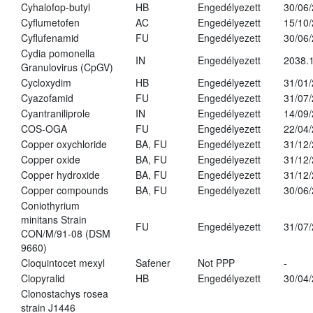
Cyhalofop-butyl
HB
Engedélyezett
30/06
Cyflumetofen
AC
Engedélyezett
15/10
Cyflufenamid
FU
Engedélyezett
30/06
Cydia pomonella
IN
Engedélyezett
2038.
Granulovirus (CpGV)
Cycloxydim
HB
Engedélyezett
31/01
Cyazofamid
FU
Engedélyezett
31/07
Cyantraniliprole
IN
Engedélyezett
14/09
COS-OGA
FU
Engedélyezett
22/04
Copper oxychloride
BA, FU
Engedélyezett
31/12
Copper oxide
BA, FU
Engedélyezett
31/12
Copper hydroxide
BA, FU
Engedélyezett
31/12
Copper compounds
BA, FU
Engedélyezett
30/06
Coniothyrium
minitans Strain
FU
Engedélyezett
31/07
CON/M/91-08 (DSM
9660)
Cloquintocet mexyl
Safener
Not PPP
-
Clopyralid
HB
Engedélyezett
30/04
Clonostachys rosea
strain J1446