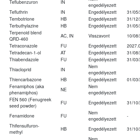
Teflubenzuron
IN
engedélyezett
Tefluthrin
IN
Engedélyezett
31/05
Tembotrione
HB
Engedélyezett
31/12
Terbuthylazine
HB
Engedélyezett
31/05
Terpenoid blend
AC, IN
Visszavont
10/08
QRD-460
Tetraconazole
FU
Engedélyezett
2027.0
Tetradecan-1-ol
AT
Engedélyezett
31/08
Thiabendazole
FU
Engedélyezett
31/03
Nem
Thiacloprid
IN
engedélyezett
Thiencarbazone
HB
Engedélyezett
01/03
Fenamiphos (aka
Nem
NE
phenamiphos)
engedélyezett
FEN 560 (Fenugreek
FU
Engedélyezett
31/10
seed powder)
Nem
Fenamidone
FU
-
engedélyezett
Thifensulfuron-
HB
Engedélyezett
31/10
methyl
Nem