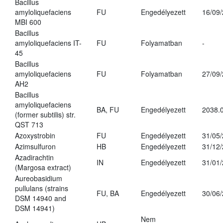
Bacillus
amyloliquefaciens
FU
Engedélyezett
16/09
MBI 600
Bacillus
amyloliquefaciens IT-
FU
Folyamatban
-
45
Bacillus
amyloliquefaciens
FU
Folyamatban
27/09
AH2
Bacillus
amyloliquefaciens
BA, FU
Engedélyezett
2038.
(former subtilis) str.
QST 713
Azoxystrobin
FU
Engedélyezett
31/05
Azimsulfuron
HB
Engedélyezett
31/12
Azadirachtin
IN
Engedélyezett
31/01
(Margosa extract)
Aureobasidium
pullulans (strains
FU, BA
Engedélyezett
30/06
DSM 14940 and
DSM 14941)
Nem