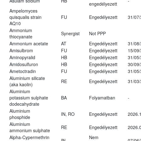
Asulam sodium
HB
-
engedélyezett
Ampelomyces
quisqualis strain
FU
Engedélyezett
31/07
AQ10
Ammonium
Synergist
Not PPP
thiocyanate
Ammonium acetate
AT
Engedélyezett
31/08
Amisulbrom
FU
Engedélyezett
15/09
Aminopyralid
HB
Engedélyezett
31/05
Amidosulfuron
HB
Engedélyezett
30/09
Ametoctradin
FU
Engedélyezett
31/05
Aluminium silicate
RE
Engedélyezett
31/03
(aka kaolin)
Aluminium
potassium sulphate
BA
Folyamatban
-
dodecahydrate
Aluminium
IN, RO
Engedélyezett
2026.1
phosphide
Aluminium
RE
Engedélyezett
2026.0
ammonium sulphate
Alpha-Cypermethrin
Nem
IN
07/06