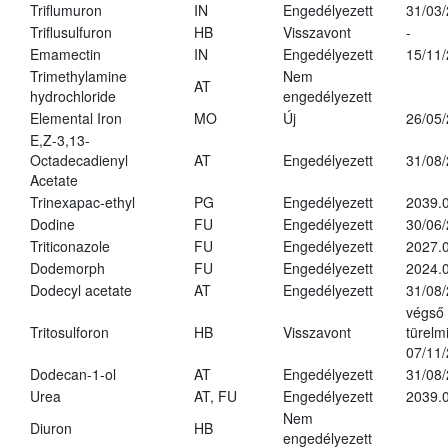
Triflumuron
IN
Engedélyezett
31/03
Triflusulfuron
HB
Visszavont
-
Emamectin
IN
Engedélyezett
15/11
Trimethylamine
Nem
AT
hydrochloride
engedélyezett
Elemental Iron
MO
Új
26/05
E,Z-3,13-
Octadecadienyl
AT
Engedélyezett
31/08
Acetate
Trinexapac-ethyl
PG
Engedélyezett
2039.
Dodine
FU
Engedélyezett
30/06
Triticonazole
FU
Engedélyezett
2027.
Dodemorph
FU
Engedélyezett
2024.0
Dodecyl acetate
AT
Engedélyezett
31/08
végső
Tritosulforon
HB
Visszavont
türelmi
07/11
Dodecan-1-ol
AT
Engedélyezett
31/08
Urea
AT, FU
Engedélyezett
2039.0
Nem
Diuron
HB
engedélyezett