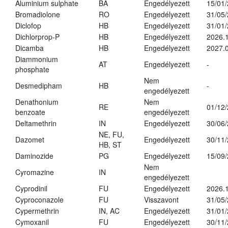
Aluminium sulphate
BA
Engedélyezett
15/01
Bromadiolone
RO
Engedélyezett
31/05
Diclofop
HB
Engedélyezett
31/01
Dichlorprop-P
HB
Engedélyezett
2026.
Dicamba
HB
Engedélyezett
2027.0
Diammonium
AT
Engedélyezett
-
phosphate
Nem
Desmedipham
HB
-
engedélyezett
Denathonium
Nem
RE
01/12
benzoate
engedélyezett
Deltamethrin
IN
Engedélyezett
30/06
NE, FU,
Dazomet
Engedélyezett
30/11
HB, ST
Daminozide
PG
Engedélyezett
15/09
Nem
Cyromazine
IN
engedélyezett
Cyprodinil
FU
Engedélyezett
2026.
Cyproconazole
FU
Visszavont
31/05
Cypermethrin
IN, AC
Engedélyezett
31/01
Cymoxanil
FU
Engedélyezett
30/11