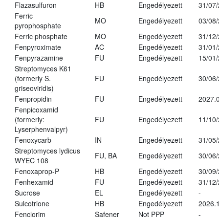
Flazasulfuron
HB
Engedélyezett
31/07
Ferric
MO
Engedélyezett
03/08
pyrophosphate
Ferric phosphate
MO
Engedélyezett
31/12
Fenpyroximate
AC
Engedélyezett
31/01
Fenpyrazamine
FU
Engedélyezett
15/01
Streptomyces K61
(formerly S.
FU
Engedélyezett
30/06
griseoviridis)
Fenpropidin
FU
Engedélyezett
2027.0
Fenpicoxamid
(formerly:
FU
Engedélyezett
11/10
Lyserphenvalpyr)
Fenoxycarb
IN
Engedélyezett
31/05
Streptomyces lydicus
FU, BA
Engedélyezett
30/06
WYEC 108
Fenoxaprop-P
HB
Engedélyezett
30/09
Fenhexamid
FU
Engedélyezett
31/12
Sucrose
EL
Engedélyezett
-
Sulcotrione
HB
Engedélyezett
2026.
Fenclorim
Safener
Not PPP
-