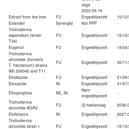
vége
2022.09.16.
Extract from tea tree
FU
Engedélyezett
15/12
Extender
Synergist
Not PPP
-
Trichoderma
asperellum (strain
FU
Engedélyezett
15/10
T34)
Eugenol
FU
Engedélyezett
15/04
Trichoderma
atroviride (formerly
FU
Engedélyezett
30/11
T. harzianum) strains
IMI 206040 and T11
Etridiazole
FU
Engedélyezett
31/05
Etoxazole
IN
Engedélyezett
31/07
Nem
Ethoprophos
NE, IN
-
engedélyezett
Trichoderma
FU
Új hatóanyag
2038.
atroviride AGR2
Etofenprox
IN
Engedélyezett
2027.0
Trichoderma
atroviride strain I-
FU
Engedélyezett
15/10