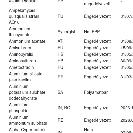
Asulam sodium
HB
-
engedélyezett
Ampelomyces
quisqualis strain
FU
Engedélyezett
31/07
AQ10
Ammonium
Synergist
Not PPP
thiocyanate
Ammonium acetate
AT
Engedélyezett
31/08
Amisulbrom
FU
Engedélyezett
15/09
Aminopyralid
HB
Engedélyezett
31/05
Amidosulfuron
HB
Engedélyezett
30/09
Ametoctradin
FU
Engedélyezett
31/05
Aluminium silicate
RE
Engedélyezett
31/03
(aka kaolin)
Aluminium
potassium sulphate
BA
Folyamatban
-
dodecahydrate
Aluminium
IN, RO
Engedélyezett
2026.1
phosphide
Aluminium
RE
Engedélyezett
2026.0
ammonium sulphate
Alpha-Cypermethrin
Nem
IN
07/06