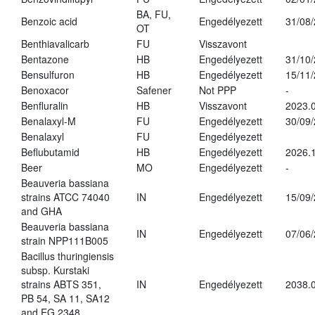
BA, FU,
Benzoic acid
Engedélyezett
31/08
OT
Benthiavalicarb
FU
Visszavont
Bentazone
HB
Engedélyezett
31/10
Bensulfuron
HB
Engedélyezett
15/11
Benoxacor
Safener
Not PPP
-
Benfluralin
HB
Visszavont
2023.
Benalaxyl-M
FU
Engedélyezett
30/09
Benalaxyl
FU
Engedélyezett
Beflubutamid
HB
Engedélyezett
2026.
Beer
MO
Engedélyezett
-
Beauveria bassiana
strains ATCC 74040
IN
Engedélyezett
15/09
and GHA
Beauveria bassiana
IN
Engedélyezett
07/06
strain NPP111B005
Bacillus thuringiensis
subsp. Kurstaki
strains ABTS 351,
IN
Engedélyezett
2038.
PB 54, SA 11, SA12
and EG 2348