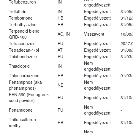
Teflubenzuron
IN
engedélyezett
Tefluthrin
IN
Engedélyezett
31/05
Tembotrione
HB
Engedélyezett
31/12
Terbuthylazine
HB
Engedélyezett
31/05
Terpenoid blend
AC, IN
Visszavont
10/08
QRD-460
Tetraconazole
FU
Engedélyezett
2027.0
Tetradecan-1-ol
AT
Engedélyezett
31/08
Thiabendazole
FU
Engedélyezett
31/03
Nem
Thiacloprid
IN
engedélyezett
Thiencarbazone
HB
Engedélyezett
01/03
Fenamiphos (aka
Nem
NE
phenamiphos)
engedélyezett
FEN 560 (Fenugreek
FU
Engedélyezett
31/10
seed powder)
Nem
Fenamidone
FU
-
engedélyezett
Thifensulfuron-
HB
Engedélyezett
31/10
methyl
Nem