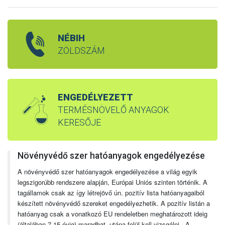
NÉBIH
ZÖLDSZÁM
ENGEDÉLYEZETT
TERMÉSNÖVELŐ ANYAGOK
KERESŐJE
Növényvédő szer hatóanyagok engedélyezése
A növényvédő szer hatóanyagok engedélyezése a világ egyik
legszigorúbb rendszere alapján, Európai Uniós szinten történik. A
tagállamok csak az így létrejövő ún. pozitív lista hatóanyagaiból
készített növényvédő szereket engedélyezhetik. A pozitív listán a
hatóanyag csak a vonatkozó EU rendeletben meghatározott ideig
(általában 7-15 évig) maradhat, utána felül kell vizsgálni. A