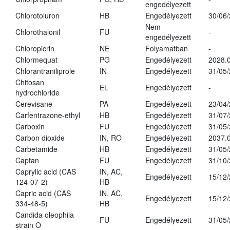
engedélyezett
Chlorotoluron
HB
Engedélyezett
30/06
Nem
Chlorothalonil
FU
-
engedélyezett
Chloropicrin
NE
Folyamatban
-
Chlormequat
PG
Engedélyezett
2028.0
Chlorantraniliprole
IN
Engedélyezett
31/05
Chitosan
EL
Engedélyezett
-
hydrochloride
Cerevisane
PA
Engedélyezett
23/04
Carfentrazone-ethyl
HB
Engedélyezett
31/07
Carboxin
FU
Engedélyezett
31/05
Carbon dioxide
IN, RO
Engedélyezett
2037.
Carbetamide
HB
Engedélyezett
31/05
Captan
FU
Engedélyezett
31/10
Caprylic acid (CAS
IN, AC,
Engedélyezett
15/12
124-07-2)
HB
Capric acid (CAS
IN, AC,
Engedélyezett
15/12
334-48-5)
HB
Candida oleophila
FU
Engedélyezett
31/05
strain O