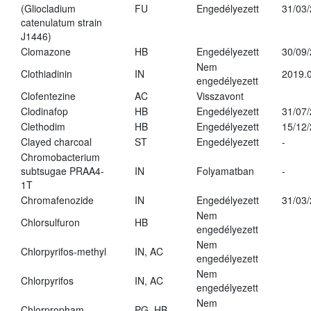
(Gliocladium
FU
Engedélyezett
31/03
catenulatum strain
J1446)
Clomazone
HB
Engedélyezett
30/09
Nem
Clothiadinin
IN
2019.0
engedélyezett
Clofentezine
AC
Visszavont
Clodinafop
HB
Engedélyezett
31/07
Clethodim
HB
Engedélyezett
15/12
Clayed charcoal
ST
Engedélyezett
-
Chromobacterium
subtsugae PRAA4-
IN
Folyamatban
-
1T
Chromafenozide
IN
Engedélyezett
31/03
Nem
Chlorsulfuron
HB
engedélyezett
Nem
Chlorpyrifos-methyl
IN, AC
engedélyezett
Nem
Chlorpyrifos
IN, AC
engedélyezett
Nem
Chlorpropham
PG, HB
-