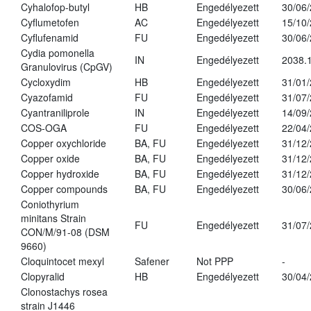
Cyhalofop-butyl
HB
Engedélyezett
30/06
Cyflumetofen
AC
Engedélyezett
15/10
Cyflufenamid
FU
Engedélyezett
30/06
Cydia pomonella
IN
Engedélyezett
2038.
Granulovirus (CpGV)
Cycloxydim
HB
Engedélyezett
31/01
Cyazofamid
FU
Engedélyezett
31/07
Cyantraniliprole
IN
Engedélyezett
14/09
COS-OGA
FU
Engedélyezett
22/04
Copper oxychloride
BA, FU
Engedélyezett
31/12
Copper oxide
BA, FU
Engedélyezett
31/12
Copper hydroxide
BA, FU
Engedélyezett
31/12
Copper compounds
BA, FU
Engedélyezett
30/06
Coniothyrium
minitans Strain
FU
Engedélyezett
31/07
CON/M/91-08 (DSM
9660)
Cloquintocet mexyl
Safener
Not PPP
-
Clopyralid
HB
Engedélyezett
30/04
Clonostachys rosea
strain J1446