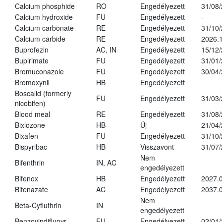
Calcium phosphide
RO
Engedélyezett
31/08
Calcium hydroxide
FU
Engedélyezett
-
Calcium carbonate
RE
Engedélyezett
31/10
Calcium carbide
RE
Engedélyezett
2026.1
Buprofezin
AC, IN
Engedélyezett
15/12
Bupirimate
FU
Engedélyezett
31/01
Bromuconazole
FU
Engedélyezett
30/04
Bromoxynil
HB
Engedélyezett
Boscalid (formerly
FU
Engedélyezett
31/03
nicobifen)
Blood meal
RE
Engedélyezett
31/08
Bixlozone
HB
Új
21/04
Bixafen
FU
Engedélyezett
31/10
Bispyribac
HB
Visszavont
31/07
Nem
Bifenthrin
IN, AC
engedélyezett
Bifenox
HB
Engedélyezett
2027.0
Bifenazate
AC
Engedélyezett
2037.
Nem
Beta-Cyfluthrin
IN
engedélyezett
Benzovindiflupyr
FU
Engedélyezett
02/01