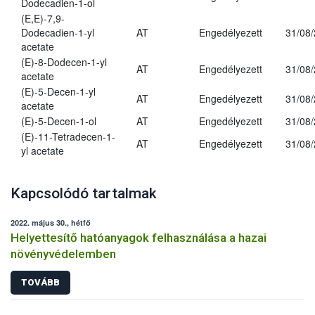
Dodecadien-1-ol
(E,E)-7,9-
Dodecadien-1-yl
AT
Engedélyezett
31/08
acetate
(E)-8-Dodecen-1-yl
AT
Engedélyezett
31/08
acetate
(E)-5-Decen-1-yl
AT
Engedélyezett
31/08
acetate
(E)-5-Decen-1-ol
AT
Engedélyezett
31/08
(E)-11-Tetradecen-1-
AT
Engedélyezett
31/08
yl acetate
Kapcsolódó tartalmak
2022. május 30., hétfő
Helyettesítő hatóanyagok felhasználása a hazai
növényvédelemben
TOVÁBB