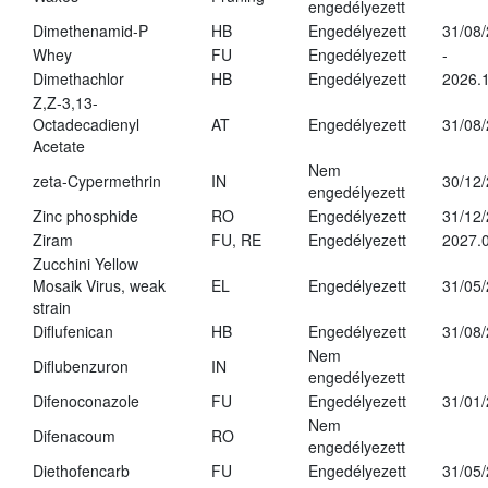
engedélyezett
Dimethenamid-P
HB
Engedélyezett
31/08
Whey
FU
Engedélyezett
-
Dimethachlor
HB
Engedélyezett
2026.1
Z,Z-3,13-
Octadecadienyl
AT
Engedélyezett
31/08
Acetate
Nem
zeta-Cypermethrin
IN
30/12
engedélyezett
Zinc phosphide
RO
Engedélyezett
31/12
Ziram
FU, RE
Engedélyezett
2027.
Zucchini Yellow
Mosaik Virus, weak
EL
Engedélyezett
31/05
strain
Diflufenican
HB
Engedélyezett
31/08
Nem
Diflubenzuron
IN
engedélyezett
Difenoconazole
FU
Engedélyezett
31/01
Nem
Difenacoum
RO
engedélyezett
Diethofencarb
FU
Engedélyezett
31/05