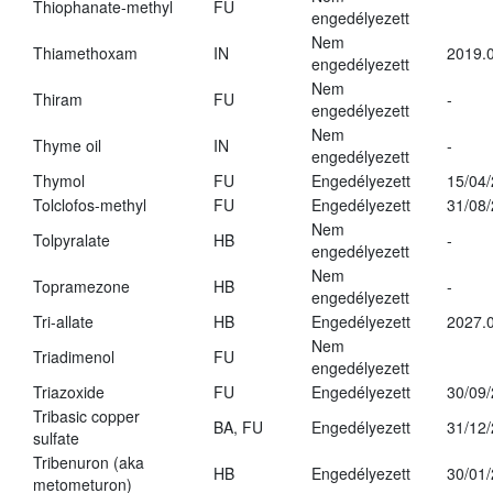
Thiophanate-methyl
FU
engedélyezett
Nem
Thiamethoxam
IN
2019.0
engedélyezett
Nem
Thiram
FU
-
engedélyezett
Nem
Thyme oil
IN
-
engedélyezett
Thymol
FU
Engedélyezett
15/04
Tolclofos-methyl
FU
Engedélyezett
31/08
Nem
Tolpyralate
HB
-
engedélyezett
Nem
Topramezone
HB
-
engedélyezett
Tri-allate
HB
Engedélyezett
2027.0
Nem
Triadimenol
FU
engedélyezett
Triazoxide
FU
Engedélyezett
30/09
Tribasic copper
BA, FU
Engedélyezett
31/12
sulfate
Tribenuron (aka
HB
Engedélyezett
30/01
metometuron)