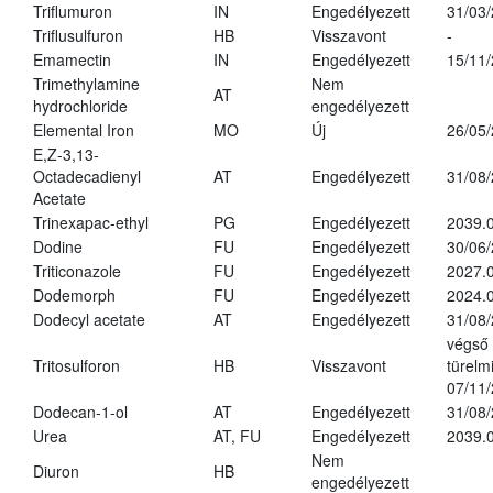
Triflumuron
IN
Engedélyezett
31/03
Triflusulfuron
HB
Visszavont
-
Emamectin
IN
Engedélyezett
15/11
Trimethylamine
Nem
AT
hydrochloride
engedélyezett
Elemental Iron
MO
Új
26/05
E,Z-3,13-
Octadecadienyl
AT
Engedélyezett
31/08
Acetate
Trinexapac-ethyl
PG
Engedélyezett
2039.
Dodine
FU
Engedélyezett
30/06
Triticonazole
FU
Engedélyezett
2027.
Dodemorph
FU
Engedélyezett
2024.0
Dodecyl acetate
AT
Engedélyezett
31/08
végső
Tritosulforon
HB
Visszavont
türelmi
07/11
Dodecan-1-ol
AT
Engedélyezett
31/08
Urea
AT, FU
Engedélyezett
2039.0
Nem
Diuron
HB
engedélyezett