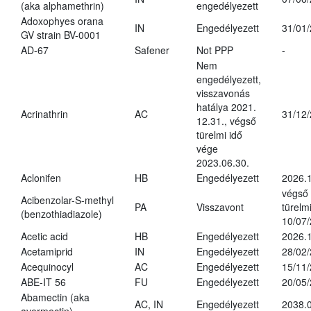
(aka alphamethrin)
engedélyezett
Adoxophyes orana
IN
Engedélyezett
31/01
GV strain BV-0001
AD-67
Safener
Not PPP
-
Nem
engedélyezett,
visszavonás
hatálya 2021.
Acrinathrin
AC
31/12
12.31., végső
türelmi idő
vége
2023.06.30.
Aclonifen
HB
Engedélyezett
2026.
végső
Acibenzolar-S-methyl
PA
Visszavont
türelmi
(benzothiadiazole)
10/07
Acetic acid
HB
Engedélyezett
2026.1
Acetamiprid
IN
Engedélyezett
28/02
Acequinocyl
AC
Engedélyezett
15/11
ABE-IT 56
FU
Engedélyezett
20/05
Abamectin (aka
AC, IN
Engedélyezett
2038.