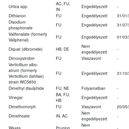
AC, FU,
Urtica spp.
Engedélyezett
-
IN
Dithianon
FU
Engedélyezett
31/01
Disodium
FU
Engedélyezett
31/07
phosphonate
Valifenalate (formerly
FU
Engedélyezett
01/03
Valiphenal)
Nem
Diquat (dibromide)
HB, DE
-
engedélyezett
Dimoxystrobin
FU
Visszavont
-
Verticillium albo-
atrum (formerly
FU
Engedélyezett
31/10
Verticillium dahliae)
strain WCS850
Dimethyl disulphide
FU, NE
Folyamatban
-
BA, FU,
Vinegar
Engedélyezett
-
HB
Dimethomorph
FU
Visszavont
20/05
Nem
Dimethoate
IN, AC
-
engedélyezett
Nem
Waxes
Pruning
-