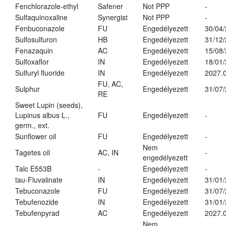
Fenchlorazole-ethyl
Safener
Not PPP
-
Sulfaquinoxaline
Synergist
Not PPP
-
Fenbuconazole
FU
Engedélyezett
30/04
Sulfosulfuron
HB
Engedélyezett
31/12
Fenazaquin
AC
Engedélyezett
15/08
Sulfoxaflor
IN
Engedélyezett
18/01
Sulfuryl fluoride
IN
Engedélyezett
2027.0
FU, AC,
Sulphur
Engedélyezett
31/07
RE
Sweet Lupin (seeds),
Lupinus albus L.,
FU
Engedélyezett
-
germ., ext.
Sunflower oil
FU
Engedélyezett
-
Nem
Tagetes oil
AC, IN
-
engedélyezett
Talc E553B
-
Engedélyezett
-
tau-Fluvalinate
IN
Engedélyezett
31/01
Tebuconazole
FU
Engedélyezett
31/07
Tebufenozide
IN
Engedélyezett
31/01
Tebufenpyrad
AC
Engedélyezett
2027.0
Nem