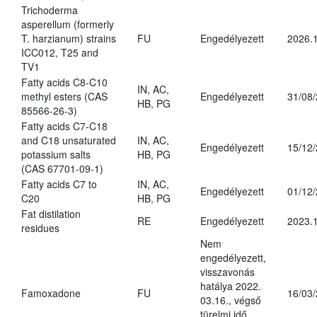
Trichoderma
asperellum (formerly
T. harzianum) strains
FU
Engedélyezett
2026.
ICC012, T25 and
TV1
Fatty acids C8-C10
IN, AC,
methyl esters (CAS
Engedélyezett
31/08
HB, PG
85566-26-3)
Fatty acids C7-C18
and C18 unsaturated
IN, AC,
Engedélyezett
15/12
potassium salts
HB, PG
(CAS 67701-09-1)
Fatty acids C7 to
IN, AC,
Engedélyezett
01/12
C20
HB, PG
Fat distilation
RE
Engedélyezett
2023.1
residues
Nem
engedélyezett,
visszavonás
hatálya 2022.
Famoxadone
FU
16/03
03.16., végső
türelmi idő