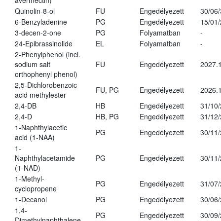
avermectin)
Quinolin-8-ol
FU
Engedélyezett
30/06
6-Benzyladenine
PG
Engedélyezett
15/01
3-decen-2-one
PG
Folyamatban
-
24-Epibrassinolide
EL
Folyamatban
-
2-Phenylphenol (incl.
sodium salt
FU
Engedélyezett
2027.1
orthophenyl phenol)
2,5-Dichlorobenzoic
FU, PG
Engedélyezett
2026.
acid methylester
2,4-DB
HB
Engedélyezett
31/10
2,4-D
HB, PG
Engedélyezett
31/12
1-Naphthylacetic
PG
Engedélyezett
30/11
acid (1-NAA)
1-
Naphthylacetamide
PG
Engedélyezett
30/11
(1-NAD)
1-Methyl-
PG
Engedélyezett
31/07
cyclopropene
1-Decanol
PG
Engedélyezett
30/06
1,4-
PG
Engedélyezett
30/09
Dimethylnaphthalene