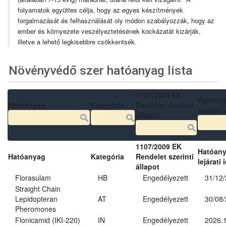
folyamatok együttes célja, hogy az egyes készítmények
forgalmazását és felhasználását oly módon szabályozzák, hogy az
ember és környezete veszélyeztetésének kockázatát kizárják,
illetve a lehető legkisebbre csökkentsék.
Növényvédő szer hatóanyag lista
1107/2009 EK
Hatóan
Hatóanyag
Kategória
Rendelet szerinti
lejárati 
állapot
1107/2009 EK
Hatóan
Hatóanyag
Kategória
Rendelet szerinti
lejárati 
állapot
Florasulam
HB
Engedélyezett
31/12
Straight Chain
Lepidopteran
AT
Engedélyezett
30/08
Pheromones
Flonicamid (IKI-220)
IN
Engedélyezett
2026.1