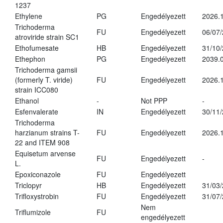
1237
Ethylene
PG
Engedélyezett
2026.1
Trichoderma
FU
Engedélyezett
06/07
atroviride strain SC1
Ethofumesate
HB
Engedélyezett
31/10
Ethephon
PG
Engedélyezett
2039.0
Trichoderma gamsii
(formerly T. viride)
FU
Engedélyezett
2026.
strain ICC080
Ethanol
-
Not PPP
-
Esfenvalerate
IN
Engedélyezett
30/11
Trichoderma
harzianum strains T-
FU
Engedélyezett
2026.
22 and ITEM 908
Equisetum arvense
FU
Engedélyezett
-
L.
Epoxiconazole
FU
Engedélyezett
Triclopyr
HB
Engedélyezett
31/03
Trifloxystrobin
FU
Engedélyezett
31/07
Nem
Triflumizole
FU
engedélyezett