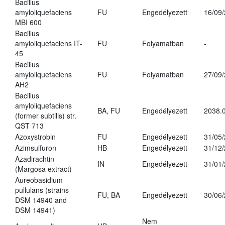
Bacillus
amyloliquefaciens
FU
Engedélyezett
16/09
MBI 600
Bacillus
amyloliquefaciens IT-
FU
Folyamatban
-
45
Bacillus
amyloliquefaciens
FU
Folyamatban
27/09
AH2
Bacillus
amyloliquefaciens
BA, FU
Engedélyezett
2038.
(former subtilis) str.
QST 713
Azoxystrobin
FU
Engedélyezett
31/05
Azimsulfuron
HB
Engedélyezett
31/12
Azadirachtin
IN
Engedélyezett
31/01
(Margosa extract)
Aureobasidium
pullulans (strains
FU, BA
Engedélyezett
30/06
DSM 14940 and
DSM 14941)
Nem