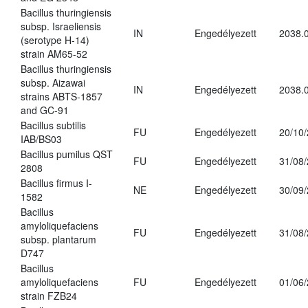
Bacillus thuringiensis
subsp. Israeliensis
IN
Engedélyezett
2038.
(serotype H-14)
strain AM65-52
Bacillus thuringiensis
subsp. Aizawai
IN
Engedélyezett
2038.
strains ABTS-1857
and GC-91
Bacillus subtilis
FU
Engedélyezett
20/10
IAB/BS03
Bacillus pumilus QST
FU
Engedélyezett
31/08
2808
Bacillus firmus I-
NE
Engedélyezett
30/09
1582
Bacillus
amyloliquefaciens
FU
Engedélyezett
31/08
subsp. plantarum
D747
Bacillus
amyloliquefaciens
FU
Engedélyezett
01/06
strain FZB24