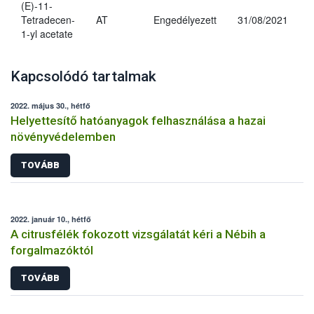
(E)-11-
Tetradecen-
AT
Engedélyezett
31/08/2021
1-yl acetate
Kapcsolódó tartalmak
2022. május 30., hétfő
Helyettesítő hatóanyagok felhasználása a hazai
növényvédelemben
TOVÁBB
2022. január 10., hétfő
A citrusfélék fokozott vizsgálatát kéri a Nébih a
forgalmazóktól
TOVÁBB