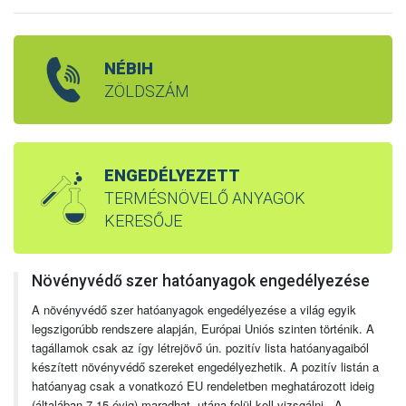
NÉBIH
ZÖLDSZÁM
ENGEDÉLYEZETT
TERMÉSNÖVELŐ ANYAGOK
KERESŐJE
Növényvédő szer hatóanyagok engedélyezése
A növényvédő szer hatóanyagok engedélyezése a világ egyik
legszigorúbb rendszere alapján, Európai Uniós szinten történik. A
tagállamok csak az így létrejövő ún. pozitív lista hatóanyagaiból
készített növényvédő szereket engedélyezhetik. A pozitív listán a
hatóanyag csak a vonatkozó EU rendeletben meghatározott ideig
(általában 7-15 évig) maradhat, utána felül kell vizsgálni. A