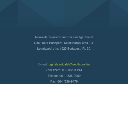
Nemzeti Élelmiszerlánc-biztonsági Hivatal
Cím: 1024 Budapest, Keleti Károly utca. 24.
Levelezési cím: 1525 Budapest. Pf. 30.
E-mail:
ugyfelszolgalat@nebih.gov.hu
Zöld szám: 06-80/263-244
Telefon: 06-1/ 336-9000
Fax: 06-1/336-9479