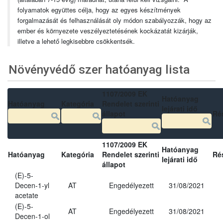
folyamatok együttes célja, hogy az egyes készítmények
forgalmazását és felhasználását oly módon szabályozzák, hogy az
ember és környezete veszélyeztetésének kockázatát kizárják,
illetve a lehető legkisebbre csökkentsék.
Növényvédő szer hatóanyag lista
1107/2009 EK
Hatóanyag
Hatóanyag
Kategória
Rendelet szerinti
lejárati idő
állapot
Ré
1107/2009 EK
Hatóanyag
Hatóanyag
Kategória
Rendelet szerinti
Ré
lejárati idő
állapot
(E)-5-
Decen-1-yl
AT
Engedélyezett
31/08/2021
acetate
(E)-5-
AT
Engedélyezett
31/08/2021
Decen-1-ol