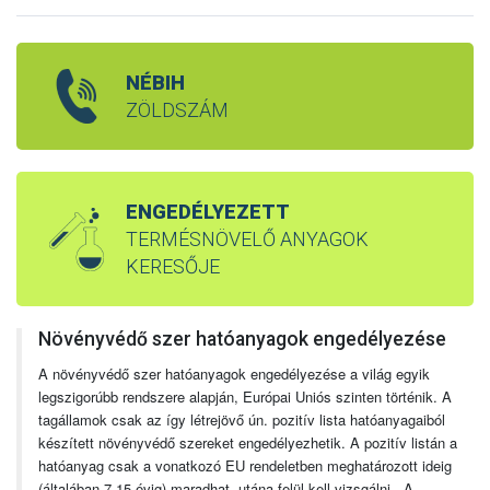
NÉBIH
ZÖLDSZÁM
ENGEDÉLYEZETT
TERMÉSNÖVELŐ ANYAGOK
KERESŐJE
Növényvédő szer hatóanyagok engedélyezése
A növényvédő szer hatóanyagok engedélyezése a világ egyik
legszigorúbb rendszere alapján, Európai Uniós szinten történik. A
tagállamok csak az így létrejövő ún. pozitív lista hatóanyagaiból
készített növényvédő szereket engedélyezhetik. A pozitív listán a
hatóanyag csak a vonatkozó EU rendeletben meghatározott ideig
(általában 7-15 évig) maradhat, utána felül kell vizsgálni. A