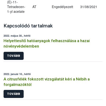
(E)-11-
Tetradecen-
AT
Engedélyezett
31/08/2021
1-yl acetate
Kapcsolódó tartalmak
2022. május 30., hétfő
Helyettesítő hatóanyagok felhasználása a hazai
növényvédelemben
TOVÁBB
2022. január 10., hétfő
A citrusfélék fokozott vizsgálatát kéri a Nébih a
forgalmazóktól
TOVÁBB