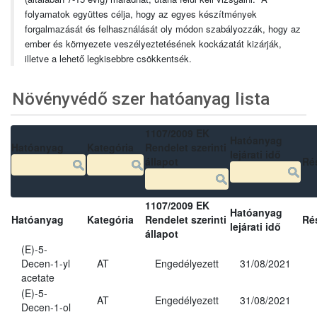
folyamatok együttes célja, hogy az egyes készítmények
forgalmazását és felhasználását oly módon szabályozzák, hogy az
ember és környezete veszélyeztetésének kockázatát kizárják,
illetve a lehető legkisebbre csökkentsék.
Növényvédő szer hatóanyag lista
1107/2009 EK
Hatóanyag
Hatóanyag
Kategória
Rendelet szerinti
lejárati idő
állapot
Ré
1107/2009 EK
Hatóanyag
Hatóanyag
Kategória
Rendelet szerinti
Ré
lejárati idő
állapot
(E)-5-
Decen-1-yl
AT
Engedélyezett
31/08/2021
acetate
(E)-5-
AT
Engedélyezett
31/08/2021
Decen-1-ol