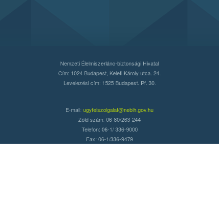
Nemzeti Élelmiszerlánc-biztonsági Hivatal
Cím: 1024 Budapest, Keleti Károly utca. 24.
Levelezési cím: 1525 Budapest. Pf. 30.
E-mail:
ugyfelszolgalat@nebih.gov.hu
Zöld szám: 06-80/263-244
Telefon: 06-1/ 336-9000
Fax: 06-1/336-9479