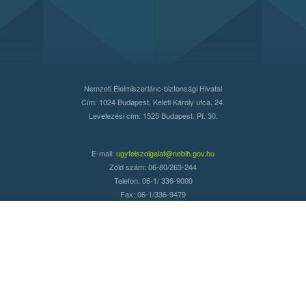
Nemzeti Élelmiszerlánc-biztonsági Hivatal
Cím: 1024 Budapest, Keleti Károly utca. 24.
Levelezési cím: 1525 Budapest. Pf. 30.
E-mail:
ugyfelszolgalat@nebih.gov.hu
Zöld szám: 06-80/263-244
Telefon: 06-1/ 336-9000
Fax: 06-1/336-9479