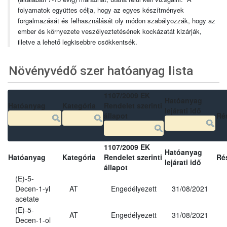
folyamatok együttes célja, hogy az egyes készítmények
forgalmazását és felhasználását oly módon szabályozzák, hogy az
ember és környezete veszélyeztetésének kockázatát kizárják,
illetve a lehető legkisebbre csökkentsék.
Növényvédő szer hatóanyag lista
1107/2009 EK
Hatóanyag
Hatóanyag
Kategória
Rendelet szerinti
lejárati idő
állapot
Ré
1107/2009 EK
Hatóanyag
Hatóanyag
Kategória
Rendelet szerinti
Ré
lejárati idő
állapot
(E)-5-
Decen-1-yl
AT
Engedélyezett
31/08/2021
acetate
(E)-5-
AT
Engedélyezett
31/08/2021
Decen-1-ol