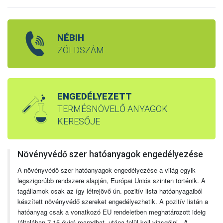
NÉBIH
ZÖLDSZÁM
ENGEDÉLYEZETT
TERMÉSNÖVELŐ ANYAGOK
KERESŐJE
Növényvédő szer hatóanyagok engedélyezése
A növényvédő szer hatóanyagok engedélyezése a világ egyik
legszigorúbb rendszere alapján, Európai Uniós szinten történik. A
tagállamok csak az így létrejövő ún. pozitív lista hatóanyagaiból
készített növényvédő szereket engedélyezhetik. A pozitív listán a
hatóanyag csak a vonatkozó EU rendeletben meghatározott ideig
(általában 7-15 évig) maradhat, utána felül kell vizsgálni. A