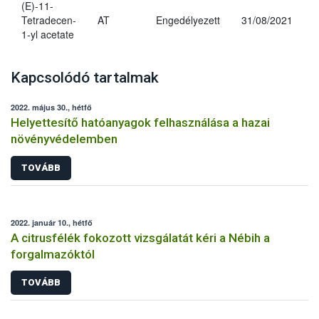
(E)-11-
Tetradecen-
AT
Engedélyezett
31/08/2021
1-yl acetate
Kapcsolódó tartalmak
2022. május 30., hétfő
Helyettesítő hatóanyagok felhasználása a hazai
növényvédelemben
TOVÁBB
2022. január 10., hétfő
A citrusfélék fokozott vizsgálatát kéri a Nébih a
forgalmazóktól
TOVÁBB