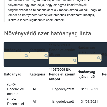
folyamatok együttes célja, hogy az egyes készítmények
forgalmazását és felhasználását oly módon szabályozzák, hogy az
ember és környezete veszélyeztetésének kockázatát kizárják,
illetve a lehető legkisebbre csökkentsék.
Növényvédő szer hatóanyag lista
1107/2009 EK
Hatóanyag
Hatóanyag
Kategória
Rendelet szerinti
lejárati idő
állapot
Ré
1107/2009 EK
Hatóanyag
Hatóanyag
Kategória
Rendelet szerinti
Ré
lejárati idő
állapot
(E)-5-
Decen-1-yl
AT
Engedélyezett
31/08/2021
acetate
(E)-5-
AT
Engedélyezett
31/08/2021
Decen-1-ol