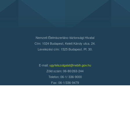
Nemzeti Élelmiszerlánc-biztonsági Hivatal
Cím: 1024 Budapest, Keleti Károly utca. 24.
Levelezési cím: 1525 Budapest. Pf. 30.
E-mail:
ugyfelszolgalat@nebih.gov.hu
Zöld szám: 06-80/263-244
Telefon: 06-1/ 336-9000
Fax: 06-1/336-9479