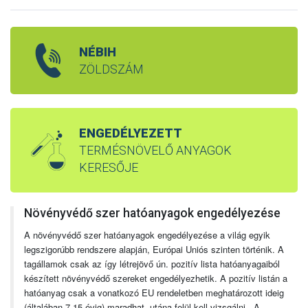
NÉBIH
ZÖLDSZÁM
ENGEDÉLYEZETT
TERMÉSNÖVELŐ ANYAGOK
KERESŐJE
Növényvédő szer hatóanyagok engedélyezése
A növényvédő szer hatóanyagok engedélyezése a világ egyik
legszigorúbb rendszere alapján, Európai Uniós szinten történik. A
tagállamok csak az így létrejövő ún. pozitív lista hatóanyagaiból
készített növényvédő szereket engedélyezhetik. A pozitív listán a
hatóanyag csak a vonatkozó EU rendeletben meghatározott ideig
(általában 7-15 évig) maradhat, utána felül kell vizsgálni. A