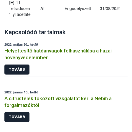
(E)-11-
Tetradecen-
AT
Engedélyezett
31/08/2021
1-yl acetate
Kapcsolódó tartalmak
2022. május 30., hétfő
Helyettesítő hatóanyagok felhasználása a hazai
növényvédelemben
TOVÁBB
2022. január 10., hétfő
A citrusfélék fokozott vizsgálatát kéri a Nébih a
forgalmazóktól
TOVÁBB