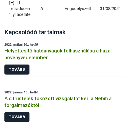
(E)-11-
Tetradecen-
AT
Engedélyezett
31/08/2021
1-yl acetate
Kapcsolódó tartalmak
2022. május 30., hétfő
Helyettesítő hatóanyagok felhasználása a hazai
növényvédelemben
TOVÁBB
2022. január 10., hétfő
A citrusfélék fokozott vizsgálatát kéri a Nébih a
forgalmazóktól
TOVÁBB