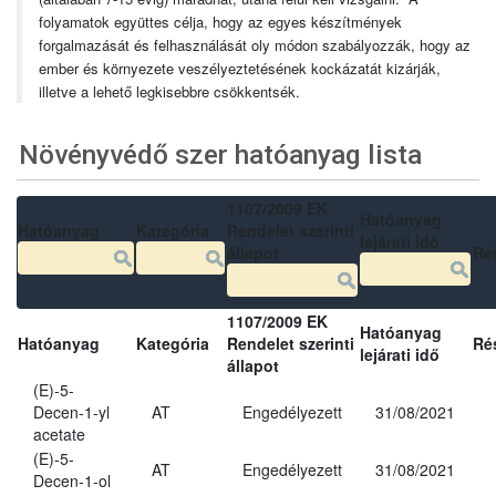
folyamatok együttes célja, hogy az egyes készítmények
forgalmazását és felhasználását oly módon szabályozzák, hogy az
ember és környezete veszélyeztetésének kockázatát kizárják,
illetve a lehető legkisebbre csökkentsék.
Növényvédő szer hatóanyag lista
1107/2009 EK
Hatóanyag
Hatóanyag
Kategória
Rendelet szerinti
lejárati idő
állapot
Ré
1107/2009 EK
Hatóanyag
Hatóanyag
Kategória
Rendelet szerinti
Ré
lejárati idő
állapot
(E)-5-
Decen-1-yl
AT
Engedélyezett
31/08/2021
acetate
(E)-5-
AT
Engedélyezett
31/08/2021
Decen-1-ol