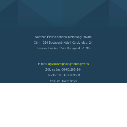
Nemzeti Élelmiszerlánc-biztonsági Hivatal
Cím: 1024 Budapest, Keleti Károly utca. 24.
Levelezési cím: 1525 Budapest. Pf. 30.
E-mail:
ugyfelszolgalat@nebih.gov.hu
Zöld szám: 06-80/263-244
Telefon: 06-1/ 336-9000
Fax: 06-1/336-9479