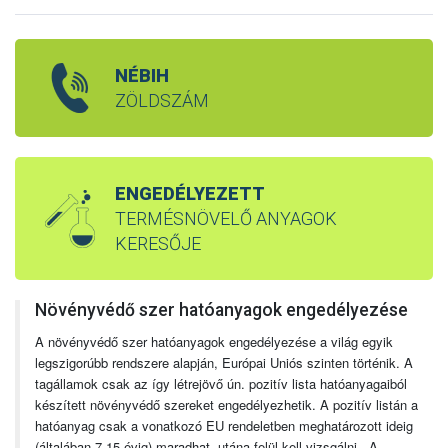
NÉBIH
ZÖLDSZÁM
ENGEDÉLYEZETT
TERMÉSNÖVELŐ ANYAGOK
KERESŐJE
Növényvédő szer hatóanyagok engedélyezése
A növényvédő szer hatóanyagok engedélyezése a világ egyik
legszigorúbb rendszere alapján, Európai Uniós szinten történik. A
tagállamok csak az így létrejövő ún. pozitív lista hatóanyagaiból
készített növényvédő szereket engedélyezhetik. A pozitív listán a
hatóanyag csak a vonatkozó EU rendeletben meghatározott ideig
(általában 7-15 évig) maradhat, utána felül kell vizsgálni. A