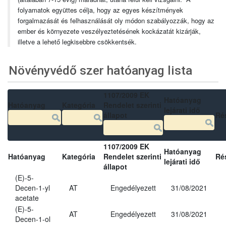
folyamatok együttes célja, hogy az egyes készítmények
forgalmazását és felhasználását oly módon szabályozzák, hogy az
ember és környezete veszélyeztetésének kockázatát kizárják,
illetve a lehető legkisebbre csökkentsék.
Növényvédő szer hatóanyag lista
1107/2009 EK
Hatóanyag
Hatóanyag
Kategória
Rendelet szerinti
lejárati idő
állapot
Ré
1107/2009 EK
Hatóanyag
Hatóanyag
Kategória
Rendelet szerinti
Ré
lejárati idő
állapot
(E)-5-
Decen-1-yl
AT
Engedélyezett
31/08/2021
acetate
(E)-5-
AT
Engedélyezett
31/08/2021
Decen-1-ol