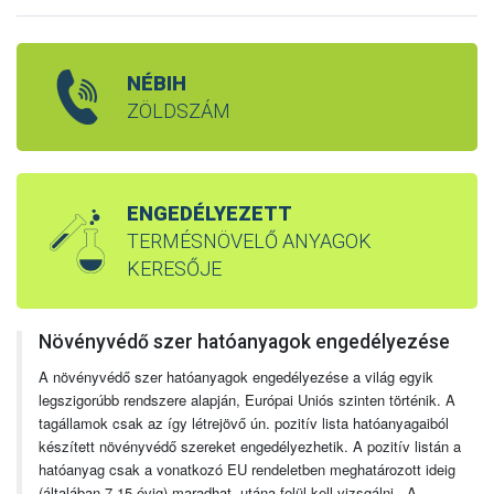
NÉBIH
ZÖLDSZÁM
ENGEDÉLYEZETT
TERMÉSNÖVELŐ ANYAGOK
KERESŐJE
Növényvédő szer hatóanyagok engedélyezése
A növényvédő szer hatóanyagok engedélyezése a világ egyik
legszigorúbb rendszere alapján, Európai Uniós szinten történik. A
tagállamok csak az így létrejövő ún. pozitív lista hatóanyagaiból
készített növényvédő szereket engedélyezhetik. A pozitív listán a
hatóanyag csak a vonatkozó EU rendeletben meghatározott ideig
(általában 7-15 évig) maradhat, utána felül kell vizsgálni. A