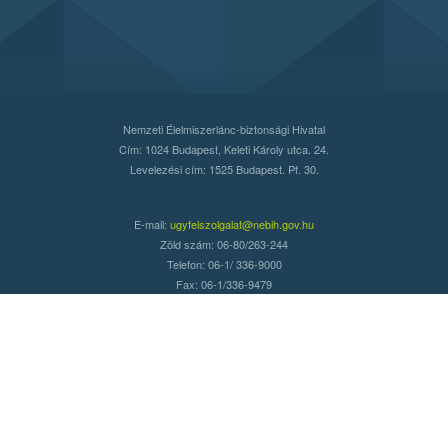
Nemzeti Élelmiszerlánc-biztonsági Hivatal
Cím: 1024 Budapest, Keleti Károly utca. 24.
Levelezési cím: 1525 Budapest. Pf. 30.
E-mail:
ugyfelszolgalat@nebih.gov.hu
Zöld szám: 06-80/263-244
Telefon: 06-1/ 336-9000
Fax: 06-1/336-9479