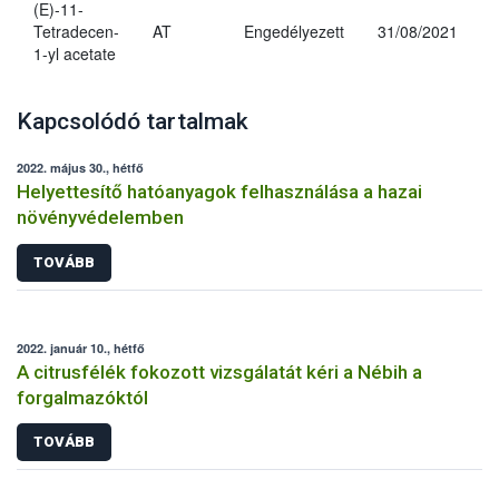
(E)-11-
Tetradecen-
AT
Engedélyezett
31/08/2021
1-yl acetate
Kapcsolódó tartalmak
2022. május 30., hétfő
Helyettesítő hatóanyagok felhasználása a hazai
növényvédelemben
TOVÁBB
2022. január 10., hétfő
A citrusfélék fokozott vizsgálatát kéri a Nébih a
forgalmazóktól
TOVÁBB