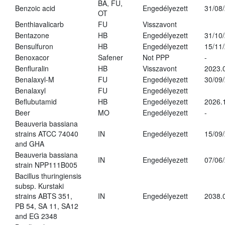
BA, FU,
Benzoic acid
Engedélyezett
31/08
OT
Benthiavalicarb
FU
Visszavont
Bentazone
HB
Engedélyezett
31/10
Bensulfuron
HB
Engedélyezett
15/11
Benoxacor
Safener
Not PPP
-
Benfluralin
HB
Visszavont
2023.
Benalaxyl-M
FU
Engedélyezett
30/09
Benalaxyl
FU
Engedélyezett
Beflubutamid
HB
Engedélyezett
2026.
Beer
MO
Engedélyezett
-
Beauveria bassiana
strains ATCC 74040
IN
Engedélyezett
15/09
and GHA
Beauveria bassiana
IN
Engedélyezett
07/06
strain NPP111B005
Bacillus thuringiensis
subsp. Kurstaki
strains ABTS 351,
IN
Engedélyezett
2038.
PB 54, SA 11, SA12
and EG 2348