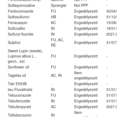
Sulfaquinoxaline
Synergist
Not PPP
-
Fenbuconazole
FU
Engedélyezett
30/04
Sulfosulfuron
HB
Engedélyezett
31/12
Fenazaquin
AC
Engedélyezett
15/08
Sulfoxaflor
IN
Engedélyezett
18/01
Sulfuryl fluoride
IN
Engedélyezett
2027.
FU, AC,
Sulphur
Engedélyezett
31/07
RE
Sweet Lupin (seeds),
Lupinus albus L.,
FU
Engedélyezett
-
germ., ext.
Sunflower oil
FU
Engedélyezett
-
Nem
Tagetes oil
AC, IN
-
engedélyezett
Talc E553B
-
Engedélyezett
-
tau-Fluvalinate
IN
Engedélyezett
31/01
Tebuconazole
FU
Engedélyezett
31/07
Tebufenozide
IN
Engedélyezett
31/01
Tebufenpyrad
AC
Engedélyezett
2027.
Nem
Teflubenzuron
IN