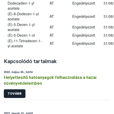
Dodecadien-1-yl
AT
Engedélyezett
31/08
acetate
(E)-8-Dodecen-1-yl
AT
Engedélyezett
31/08
acetate
(E)-5-Decen-1-yl
AT
Engedélyezett
31/08
acetate
(E)-5-Decen-1-ol
AT
Engedélyezett
31/08
(E)-11-Tetradecen-1-
AT
Engedélyezett
31/08
yl acetate
Kapcsolódó tartalmak
2022. május 30., hétfő
Helyettesítő hatóanyagok felhasználása a hazai
növényvédelemben
TOVÁBB
2022. január 10., hétfő