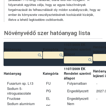
folyamatok együttes célja, hogy az egyes készítmények
forgalmazását és felhasználását oly módon szabályozzák, hogy az
ember és környezete veszélyeztetésének kockázatát kizárják,
illetve a lehető legkisebbre csökkentsék.
Növényvédő szer hatóanyag lista
1107/2009 EK
Hatóan
Hatóanyag
Kategória
Rendelet szerinti
lejárati 
állapot
1107/2009 EK
Hatóan
Hatóanyag
Kategória
Rendelet szerinti
lejárati 
állapot
Fusarium sp. L13
FU
Folyamatban
-
Sodium 5-
PG
Engedélyezett
2027.
nitroguaiacolate
Fructose
EL
Engedélyezett
-
Sodium aluminium
Nem