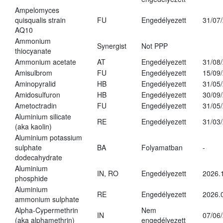
Ampelomyces
quisqualis strain
FU
Engedélyezett
31/07
AQ10
Ammonium
Synergist
Not PPP
thiocyanate
Ammonium acetate
AT
Engedélyezett
31/08
Amisulbrom
FU
Engedélyezett
15/09
Aminopyralid
HB
Engedélyezett
31/05
Amidosulfuron
HB
Engedélyezett
30/09
Ametoctradin
FU
Engedélyezett
31/05
Aluminium silicate
RE
Engedélyezett
31/03
(aka kaolin)
Aluminium potassium
sulphate
BA
Folyamatban
-
dodecahydrate
Aluminium
IN, RO
Engedélyezett
2026.
phosphide
Aluminium
RE
Engedélyezett
2026.
ammonium sulphate
Alpha-Cypermethrin
Nem
IN
07/06
(aka alphamethrin)
engedélyezett