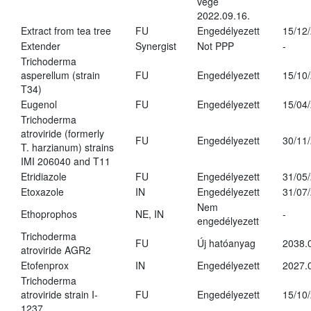
vége
2022.09.16.
Extract from tea tree
FU
Engedélyezett
15/12
Extender
Synergist
Not PPP
-
Trichoderma
asperellum (strain
FU
Engedélyezett
15/10
T34)
Eugenol
FU
Engedélyezett
15/04
Trichoderma
atroviride (formerly
FU
Engedélyezett
30/11
T. harzianum) strains
IMI 206040 and T11
Etridiazole
FU
Engedélyezett
31/05
Etoxazole
IN
Engedélyezett
31/07
Nem
Ethoprophos
NE, IN
-
engedélyezett
Trichoderma
FU
Új hatóanyag
2038.
atroviride AGR2
Etofenprox
IN
Engedélyezett
2027.
Trichoderma
atroviride strain I-
FU
Engedélyezett
15/10
1237