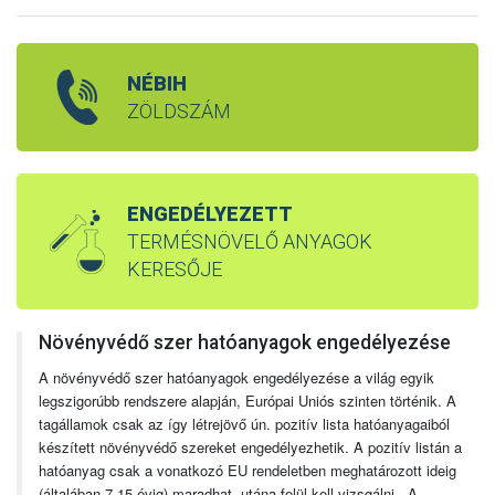
NÉBIH
ZÖLDSZÁM
ENGEDÉLYEZETT
TERMÉSNÖVELŐ ANYAGOK
KERESŐJE
Növényvédő szer hatóanyagok engedélyezése
A növényvédő szer hatóanyagok engedélyezése a világ egyik
legszigorúbb rendszere alapján, Európai Uniós szinten történik. A
tagállamok csak az így létrejövő ún. pozitív lista hatóanyagaiból
készített növényvédő szereket engedélyezhetik. A pozitív listán a
hatóanyag csak a vonatkozó EU rendeletben meghatározott ideig
(általában 7-15 évig) maradhat, utána felül kell vizsgálni. A