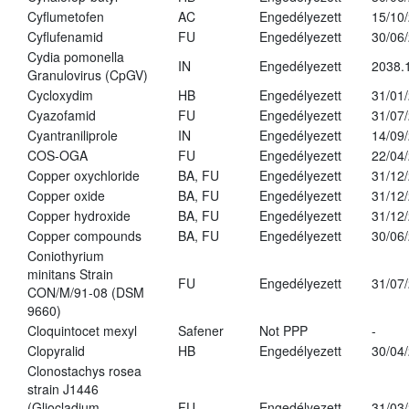
Cyflumetofen
AC
Engedélyezett
15/10
Cyflufenamid
FU
Engedélyezett
30/06
Cydia pomonella
IN
Engedélyezett
2038.
Granulovirus (CpGV)
Cycloxydim
HB
Engedélyezett
31/01
Cyazofamid
FU
Engedélyezett
31/07
Cyantraniliprole
IN
Engedélyezett
14/09
COS-OGA
FU
Engedélyezett
22/04
Copper oxychloride
BA, FU
Engedélyezett
31/12
Copper oxide
BA, FU
Engedélyezett
31/12
Copper hydroxide
BA, FU
Engedélyezett
31/12
Copper compounds
BA, FU
Engedélyezett
30/06
Coniothyrium
minitans Strain
FU
Engedélyezett
31/07
CON/M/91-08 (DSM
9660)
Cloquintocet mexyl
Safener
Not PPP
-
Clopyralid
HB
Engedélyezett
30/04
Clonostachys rosea
strain J1446
(Gliocladium
FU
Engedélyezett
31/03