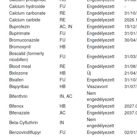
Calcium hydroxide
FU
Engedélyezett
-
Calcium carbonate
RE
Engedélyezett
31/10
Calcium carbide
RE
Engedélyezett
2026.
Buprofezin
AC, IN
Engedélyezett
15/12
Bupirimate
FU
Engedélyezett
31/01
Bromuconazole
FU
Engedélyezett
30/04
Bromoxynil
HB
Engedélyezett
Boscalid (formerly
FU
Engedélyezett
31/03
nicobifen)
Blood meal
RE
Engedélyezett
31/08
Bixlozone
HB
Új
21/04
Bixafen
FU
Engedélyezett
31/10
Bispyribac
HB
Visszavont
31/07
Nem
Bifenthrin
IN, AC
engedélyezett
Bifenox
HB
Engedélyezett
2027.
Bifenazate
AC
Engedélyezett
2037.
Nem
Beta-Cyfluthrin
IN
engedélyezett
Benzovindiflupyr
FU
Engedélyezett
02/01