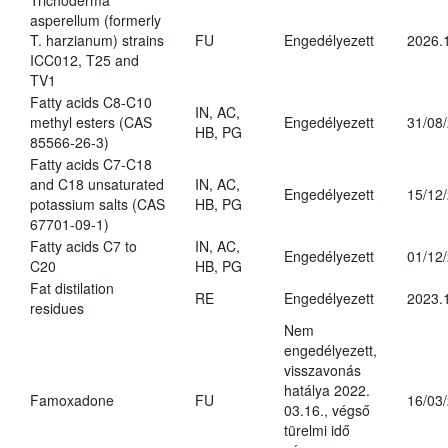
Trichoderma
asperellum (formerly
T. harzianum) strains
FU
Engedélyezett
2026.
ICC012, T25 and
TV1
Fatty acids C8-C10
IN, AC,
methyl esters (CAS
Engedélyezett
31/08
HB, PG
85566-26-3)
Fatty acids C7-C18
and C18 unsaturated
IN, AC,
Engedélyezett
15/12
potassium salts (CAS
HB, PG
67701-09-1)
Fatty acids C7 to
IN, AC,
Engedélyezett
01/12
C20
HB, PG
Fat distilation
RE
Engedélyezett
2023.
residues
Nem
engedélyezett,
visszavonás
hatálya 2022.
Famoxadone
FU
16/03
03.16., végső
türelmi idő