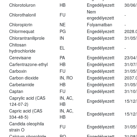
Chlorotoluron
HB
Engedélyezett
30/06
Nem
Chlorothalonil
FU
-
engedélyezett
Chloropicrin
NE
Folyamatban
-
Chlormequat
PG
Engedélyezett
2028.
Chlorantraniliprole
IN
Engedélyezett
31/05
Chitosan
EL
Engedélyezett
-
hydrochloride
Cerevisane
PA
Engedélyezett
23/04
Carfentrazone-ethyl
HB
Engedélyezett
31/07
Carboxin
FU
Engedélyezett
31/05
Carbon dioxide
IN, RO
Engedélyezett
2037.
Carbetamide
HB
Engedélyezett
31/05
Captan
FU
Engedélyezett
31/10
Caprylic acid (CAS
IN, AC,
Engedélyezett
15/12
124-07-2)
HB
Capric acid (CAS
IN, AC,
Engedélyezett
15/12
334-48-5)
HB
Candida oleophila
FU
Engedélyezett
31/05
strain O
Calcium phosphide
RO
Engedélyezett
31/08