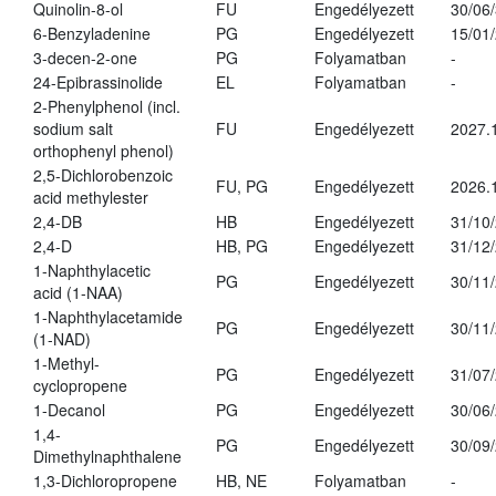
Quinolin-8-ol
FU
Engedélyezett
30/06
6-Benzyladenine
PG
Engedélyezett
15/01
3-decen-2-one
PG
Folyamatban
-
24-Epibrassinolide
EL
Folyamatban
-
2-Phenylphenol (incl.
sodium salt
FU
Engedélyezett
2027.
orthophenyl phenol)
2,5-Dichlorobenzoic
FU, PG
Engedélyezett
2026.
acid methylester
2,4-DB
HB
Engedélyezett
31/10
2,4-D
HB, PG
Engedélyezett
31/12
1-Naphthylacetic
PG
Engedélyezett
30/11
acid (1-NAA)
1-Naphthylacetamide
PG
Engedélyezett
30/11
(1-NAD)
1-Methyl-
PG
Engedélyezett
31/07
cyclopropene
1-Decanol
PG
Engedélyezett
30/06
1,4-
PG
Engedélyezett
30/09
Dimethylnaphthalene
1,3-Dichloropropene
HB, NE
Folyamatban
-