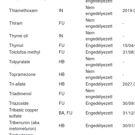
engedélyezett
Nem
Thiamethoxam
IN
2019.
engedélyezett
Nem
Thiram
FU
-
engedélyezett
Nem
Thyme oil
IN
-
engedélyezett
Thymol
FU
Engedélyezett
15/04
Tolclofos-methyl
FU
Engedélyezett
31/08
Nem
Tolpyralate
HB
-
engedélyezett
Nem
Topramezone
HB
-
engedélyezett
Tri-allate
HB
Engedélyezett
2027.
Nem
Triadimenol
FU
engedélyezett
Triazoxide
FU
Engedélyezett
30/09
Tribasic copper
BA, FU
Engedélyezett
31/12
sulfate
Tribenuron (aka
HB
Engedélyezett
30/01
metometuron)