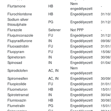
Nem
Flurtamone
HB
-
engedélyezett
Flurochloridone
HB
Engedélyezett
31/10
Sodium silver
PG
Engedélyezett
31/12
thiosulphate
Flurazole
Safener
Not PPP
-
Fluquinconazole
FU
Engedélyezett
31/12
Flupyradifurone
IN
Engedélyezett
09/06
Fluoxastrobin
FU
Engedélyezett
31/01
Fluopyram
FU
Engedélyezett
15/06
Spinetoram
IN
Engedélyezett
30/06
Spinosad
IN
Engedélyezett
01/04
Nem
Spirodiclofen
AC, IN
engedélyezett
Spiromesifen
AC, IN
Engedélyezett
30/09
Fluopicolide
FU
Engedélyezett
31/01
Fluometuron
HB
Engedélyezett
15/01
Spirotetramat
IN
Engedélyezett
30/04
Flumioxazin
HB
Engedélyezett
30/06
Flumetralin
PG
Engedélyezett
15/01