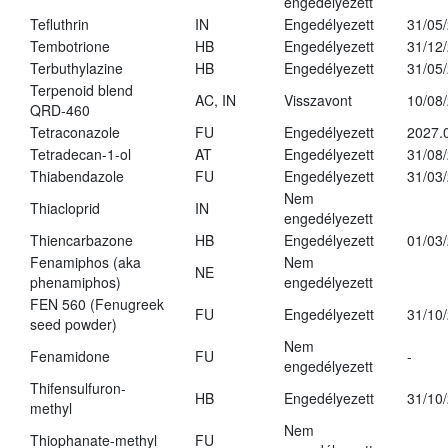
engedélyezett
Tefluthrin
IN
Engedélyezett
31/05
Tembotrione
HB
Engedélyezett
31/12
Terbuthylazine
HB
Engedélyezett
31/05
Terpenoid blend
AC, IN
Visszavont
10/08
QRD-460
Tetraconazole
FU
Engedélyezett
2027.
Tetradecan-1-ol
AT
Engedélyezett
31/08
Thiabendazole
FU
Engedélyezett
31/03
Nem
Thiacloprid
IN
engedélyezett
Thiencarbazone
HB
Engedélyezett
01/03
Fenamiphos (aka
Nem
NE
phenamiphos)
engedélyezett
FEN 560 (Fenugreek
FU
Engedélyezett
31/10
seed powder)
Nem
Fenamidone
FU
-
engedélyezett
Thifensulfuron-
HB
Engedélyezett
31/10
methyl
Nem
Thiophanate-methyl
FU