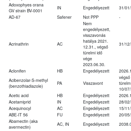
Adoxophyes orana
IN
Engedélyezett
31/01
GV strain BV-0001
AD-67
Safener
Not PPP
-
Nem
engedélyezett,
visszavonás
hatálya 2021.
Acrinathrin
AC
31/12
12.31., végső
türelmi idő
vége
2023.06.30.
Aclonifen
HB
Engedélyezett
2026.
végső
Acibenzolar-S-methyl
PA
Visszavont
türelmi
(benzothiadiazole)
10/07
Acetic acid
HB
Engedélyezett
2026.
Acetamiprid
IN
Engedélyezett
28/02
Acequinocyl
AC
Engedélyezett
15/11
ABE-IT 56
FU
Engedélyezett
20/05
Abamectin (aka
AC, IN
Engedélyezett
2038.
avermectin)