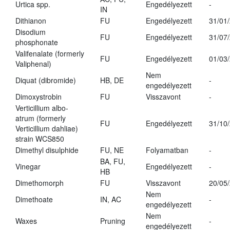
Urtica spp.
Engedélyezett
-
IN
Dithianon
FU
Engedélyezett
31/01
Disodium
FU
Engedélyezett
31/07
phosphonate
Valifenalate (formerly
FU
Engedélyezett
01/03
Valiphenal)
Nem
Diquat (dibromide)
HB, DE
-
engedélyezett
Dimoxystrobin
FU
Visszavont
-
Verticillium albo-
atrum (formerly
FU
Engedélyezett
31/10
Verticillium dahliae)
strain WCS850
Dimethyl disulphide
FU, NE
Folyamatban
-
BA, FU,
Vinegar
Engedélyezett
-
HB
Dimethomorph
FU
Visszavont
20/05
Nem
Dimethoate
IN, AC
-
engedélyezett
Nem
Waxes
Pruning
-
engedélyezett