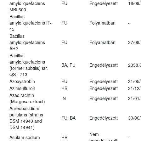
amyloliquefaciens
FU
Engedélyezett
16/09
MBI 600
Bacillus
amyloliquefaciens IT-
FU
Folyamatban
-
45
Bacillus
amyloliquefaciens
FU
Folyamatban
27/09
AH2
Bacillus
amyloliquefaciens
BA, FU
Engedélyezett
2038.
(former subtilis) str.
QST 713
Azoxystrobin
FU
Engedélyezett
31/05
Azimsulfuron
HB
Engedélyezett
31/12
Azadirachtin
IN
Engedélyezett
31/01
(Margosa extract)
Aureobasidium
pullulans (strains
FU, BA
Engedélyezett
30/06
DSM 14940 and
DSM 14941)
Nem
Asulam sodium
HB
-
engedélyezett