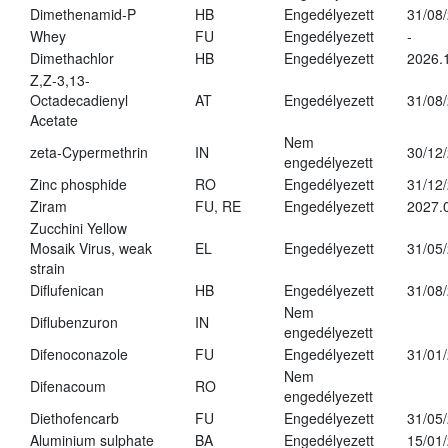
Dimethenamid-P
HB
Engedélyezett
31/08
Whey
FU
Engedélyezett
-
Dimethachlor
HB
Engedélyezett
2026.
Z,Z-3,13-
Octadecadienyl
AT
Engedélyezett
31/08
Acetate
Nem
zeta-Cypermethrin
IN
30/12
engedélyezett
Zinc phosphide
RO
Engedélyezett
31/12
Ziram
FU, RE
Engedélyezett
2027.
Zucchini Yellow
Mosaik Virus, weak
EL
Engedélyezett
31/05
strain
Diflufenican
HB
Engedélyezett
31/08
Nem
Diflubenzuron
IN
engedélyezett
Difenoconazole
FU
Engedélyezett
31/01
Nem
Difenacoum
RO
engedélyezett
Diethofencarb
FU
Engedélyezett
31/05
Aluminium sulphate
BA
Engedélyezett
15/01