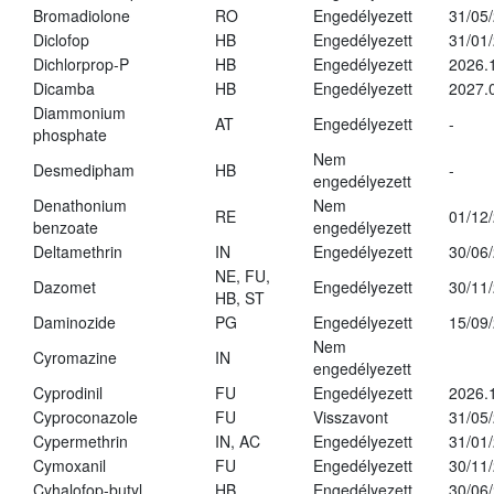
Bromadiolone
RO
Engedélyezett
31/05
Diclofop
HB
Engedélyezett
31/01
Dichlorprop-P
HB
Engedélyezett
2026.
Dicamba
HB
Engedélyezett
2027.
Diammonium
AT
Engedélyezett
-
phosphate
Nem
Desmedipham
HB
-
engedélyezett
Denathonium
Nem
RE
01/12
benzoate
engedélyezett
Deltamethrin
IN
Engedélyezett
30/06
NE, FU,
Dazomet
Engedélyezett
30/11
HB, ST
Daminozide
PG
Engedélyezett
15/09
Nem
Cyromazine
IN
engedélyezett
Cyprodinil
FU
Engedélyezett
2026.
Cyproconazole
FU
Visszavont
31/05
Cypermethrin
IN, AC
Engedélyezett
31/01
Cymoxanil
FU
Engedélyezett
30/11
Cyhalofop-butyl
HB
Engedélyezett
30/06