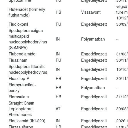
Spiroxamine
FU
Engedélyezett
30/11
végső
Flufenacet (formerly
HB
Visszavont
türelmi
fluthiamide)
10/12
Fludioxonil
FU
Engedélyezett
30/09
Spodoptera exigua
multicapsid
IN
Folyamatban
-
nucleopolyhedorvirus
(SeMNPV)
Flubendiamide
IN
Engedélyezett
31/08
Fluazinam
FU
Engedélyezett
30/11
Spodoptera littoralis
IN
Engedélyezett
15/10
nucleopolyhedrovirus
Fluazifop-P
HB
Engedélyezett
30/11
Florpyrauxifen-
HB
Folyamatban
-
benzyl
Florasulam
HB
Engedélyezett
31/12
Straight Chain
Lepidopteran
AT
Engedélyezett
30/08
Pheromones
Flonicamid (IKI-220)
IN
Engedélyezett
2026.
Flazasulfuron
HB
Engedélyezett
31/07