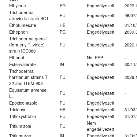
Ethylene
PG
Engedélyezett
2026.
Trichoderma
FU
Engedélyezett
06/07
atroviride strain SC1
Ethofumesate
HB
Engedélyezett
31/10
Ethephon
PG
Engedélyezett
2039.
Trichoderma gamsii
(formerly T. viride)
FU
Engedélyezett
2026.
strain ICC080
Ethanol
-
Not PPP
-
Esfenvalerate
IN
Engedélyezett
30/11
Trichoderma
harzianum strains T-
FU
Engedélyezett
2026.
22 and ITEM 908
Equisetum arvense
FU
Engedélyezett
-
L.
Epoxiconazole
FU
Engedélyezett
Triclopyr
HB
Engedélyezett
31/03
Trifloxystrobin
FU
Engedélyezett
31/07
Nem
Triflumizole
FU
engedélyezett
Triflumuron
IN
Engedélyezett
31/03