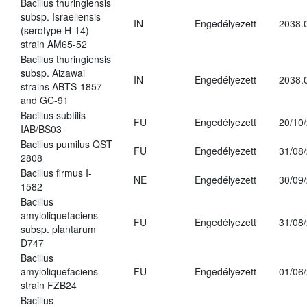
Bacillus thuringiensis
subsp. Israeliensis
IN
Engedélyezett
2038.
(serotype H-14)
strain AM65-52
Bacillus thuringiensis
subsp. Aizawai
IN
Engedélyezett
2038.
strains ABTS-1857
and GC-91
Bacillus subtilis
FU
Engedélyezett
20/10
IAB/BS03
Bacillus pumilus QST
FU
Engedélyezett
31/08
2808
Bacillus firmus I-
NE
Engedélyezett
30/09
1582
Bacillus
amyloliquefaciens
FU
Engedélyezett
31/08
subsp. plantarum
D747
Bacillus
amyloliquefaciens
FU
Engedélyezett
01/06
strain FZB24
Bacillus