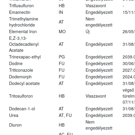
Triflusulfuron
HB
Visszavont
-
Emamectin
IN
Engedélyezett
15/11
Trimethylamine
Nem
AT
hydrochloride
engedélyezett
Elemental Iron
MO
Új
26/05
E,Z-3,13-
Octadecadienyl
AT
Engedélyezett
31/08
Acetate
Trinexapac-ethyl
PG
Engedélyezett
2039.
Dodine
FU
Engedélyezett
30/06
Triticonazole
FU
Engedélyezett
2027.
Dodemorph
FU
Engedélyezett
2024.
Dodecyl acetate
AT
Engedélyezett
31/08
végső
Tritosulforon
HB
Visszavont
türelmi
07/11
Dodecan-1-ol
AT
Engedélyezett
31/08
Urea
AT, FU
Engedélyezett
2039.
Nem
Diuron
HB
engedélyezett
AC, FU,