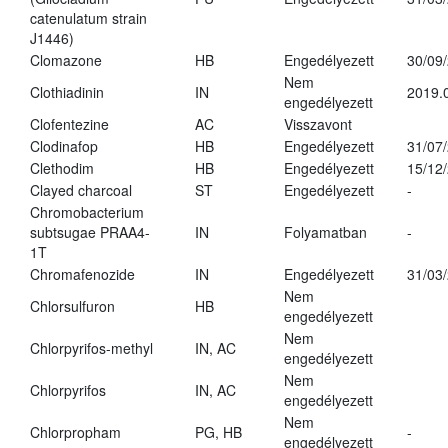
catenulatum strain
J1446)
Clomazone
HB
Engedélyezett
30/09
Nem
Clothiadinin
IN
2019.
engedélyezett
Clofentezine
AC
Visszavont
Clodinafop
HB
Engedélyezett
31/07
Clethodim
HB
Engedélyezett
15/12
Clayed charcoal
ST
Engedélyezett
-
Chromobacterium
subtsugae PRAA4-
IN
Folyamatban
-
1T
Chromafenozide
IN
Engedélyezett
31/03
Nem
Chlorsulfuron
HB
engedélyezett
Nem
Chlorpyrifos-methyl
IN, AC
engedélyezett
Nem
Chlorpyrifos
IN, AC
engedélyezett
Nem
Chlorpropham
PG, HB
-
engedélyezett