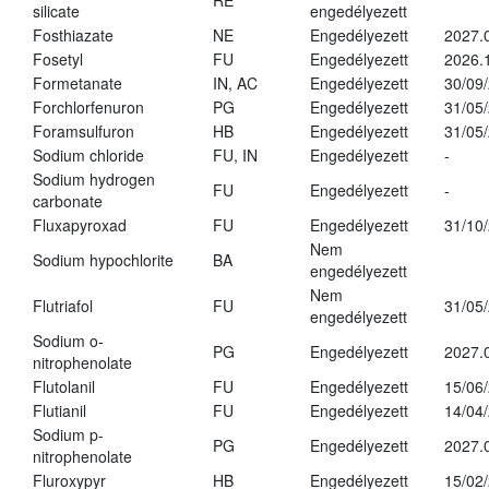
RE
silicate
engedélyezett
Fosthiazate
NE
Engedélyezett
2027.
Fosetyl
FU
Engedélyezett
2026.
Formetanate
IN, AC
Engedélyezett
30/09
Forchlorfenuron
PG
Engedélyezett
31/05
Foramsulfuron
HB
Engedélyezett
31/05
Sodium chloride
FU, IN
Engedélyezett
-
Sodium hydrogen
FU
Engedélyezett
-
carbonate
Fluxapyroxad
FU
Engedélyezett
31/10
Nem
Sodium hypochlorite
BA
engedélyezett
Nem
Flutriafol
FU
31/05
engedélyezett
Sodium o-
PG
Engedélyezett
2027.
nitrophenolate
Flutolanil
FU
Engedélyezett
15/06
Flutianil
FU
Engedélyezett
14/04
Sodium p-
PG
Engedélyezett
2027.
nitrophenolate
Fluroxypyr
HB
Engedélyezett
15/02