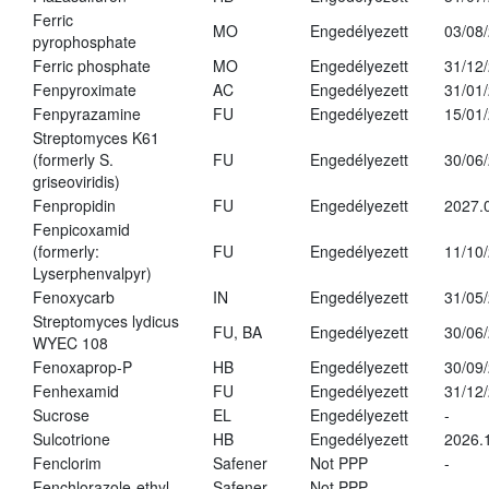
Ferric
MO
Engedélyezett
03/08
pyrophosphate
Ferric phosphate
MO
Engedélyezett
31/12
Fenpyroximate
AC
Engedélyezett
31/01
Fenpyrazamine
FU
Engedélyezett
15/01
Streptomyces K61
(formerly S.
FU
Engedélyezett
30/06
griseoviridis)
Fenpropidin
FU
Engedélyezett
2027.
Fenpicoxamid
(formerly:
FU
Engedélyezett
11/10
Lyserphenvalpyr)
Fenoxycarb
IN
Engedélyezett
31/05
Streptomyces lydicus
FU, BA
Engedélyezett
30/06
WYEC 108
Fenoxaprop-P
HB
Engedélyezett
30/09
Fenhexamid
FU
Engedélyezett
31/12
Sucrose
EL
Engedélyezett
-
Sulcotrione
HB
Engedélyezett
2026.
Fenclorim
Safener
Not PPP
-
Fenchlorazole-ethyl
Safener
Not PPP
-