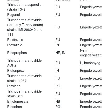
Trichoderma asperellum
FU
Engedélyezett
(strain T34)
Eugenol
FU
Engedélyezett
Trichoderma atroviride
(formerly T. harzianum)
FU
Engedélyezett
strains IMI 206040 and
T11
Etridiazole
FU
Engedélyezett
Etoxazole
IN
Engedélyezett
Nem
Ethoprophos
NE, IN
engedélyezett
Trichoderma atroviride
FU
Új hatóanyag
AGR2
Etofenprox
IN
Engedélyezett
Trichoderma atroviride
FU
Engedélyezett
strain I-1237
Ethylene
PG
Engedélyezett
Trichoderma atroviride
FU
Engedélyezett
strain SC1
Ethofumesate
HB
Engedélyezett
Ethephon
PG
Engedélyezett