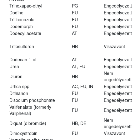
Trinexapac-ethyl
PG
Engedélyezett
Dodine
FU
Engedélyezett
Triticonazole
FU
Engedélyezett
Dodemorph
FU
Engedélyezett
Dodecyl acetate
AT
Engedélyezett
Tritosulforon
HB
Visszavont
Dodecan-1-ol
AT
Engedélyezett
Urea
AT, FU
Engedélyezett
Nem
Diuron
HB
engedélyezett
Urtica spp.
AC, FU, IN
Engedélyezett
Dithianon
FU
Engedélyezett
Disodium phosphonate
FU
Engedélyezett
Valifenalate (formerly
FU
Engedélyezett
Valiphenal)
Nem
Diquat (dibromide)
HB, DE
engedélyezett
Dimoxystrobin
FU
Visszavont