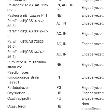
Pelargonic acid (CAS 112-
IN, AC, HB,
Engedélyezett
05-0)
PG
Pasteuria nishizawae Pn1
NE
Engedélyezett
Paraffin oil/(CAS 97862-
Ac, IN
Engedélyezett
82-3)
Paraffin oil/(CAS 8042-47-
AC, IN
Engedélyezett
5)
Paraffin oil/(CAS 72623-
AC, IN
Engedélyezett
86-0)
Paraffin oil/(CAS 64742-
AC, IN
Engedélyezett
46-7)
Purpureocillium lilacinum
NE
Engedélyezett
strain 251
Paecilomyces
fumosoroseus strain
IN
Engedélyezett
Fe9901
Paclobutrazol
PG
Engedélyezett
Oxyfluorfen
HB
Engedélyezett
Oxathiapiprolin
FU
Engedélyezett
Nem
Oxasulfuron
HB
engedélyezett