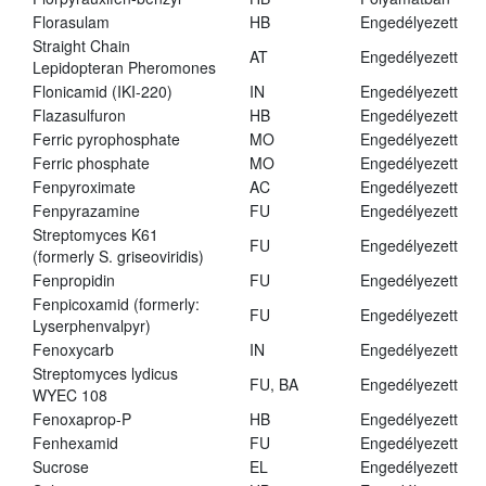
Florasulam
HB
Engedélyezett
Straight Chain
AT
Engedélyezett
Lepidopteran Pheromones
Flonicamid (IKI-220)
IN
Engedélyezett
Flazasulfuron
HB
Engedélyezett
Ferric pyrophosphate
MO
Engedélyezett
Ferric phosphate
MO
Engedélyezett
Fenpyroximate
AC
Engedélyezett
Fenpyrazamine
FU
Engedélyezett
Streptomyces K61
FU
Engedélyezett
(formerly S. griseoviridis)
Fenpropidin
FU
Engedélyezett
Fenpicoxamid (formerly:
FU
Engedélyezett
Lyserphenvalpyr)
Fenoxycarb
IN
Engedélyezett
Streptomyces lydicus
FU, BA
Engedélyezett
WYEC 108
Fenoxaprop-P
HB
Engedélyezett
Fenhexamid
FU
Engedélyezett
Sucrose
EL
Engedélyezett