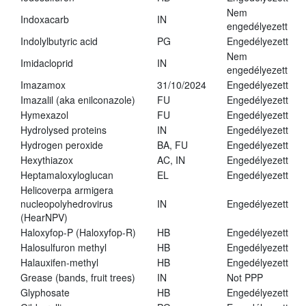
Nem
Indoxacarb
IN
engedélyezett
Indolylbutyric acid
PG
Engedélyezett
Nem
Imidacloprid
IN
engedélyezett
Imazamox
31/10/2024
Engedélyezett
Imazalil (aka enilconazole)
FU
Engedélyezett
Hymexazol
FU
Engedélyezett
Hydrolysed proteins
IN
Engedélyezett
Hydrogen peroxide
BA, FU
Engedélyezett
Hexythiazox
AC, IN
Engedélyezett
Heptamaloxyloglucan
EL
Engedélyezett
Helicoverpa armigera
nucleopolyhedrovirus
IN
Engedélyezett
(HearNPV)
Haloxyfop-P (Haloxyfop-R)
HB
Engedélyezett
Halosulfuron methyl
HB
Engedélyezett
Halauxifen-methyl
HB
Engedélyezett
Grease (bands, fruit trees)
IN
Not PPP
Glyphosate
HB
Engedélyezett