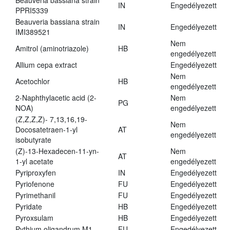
Beauveria bassiana strain
IN
Engedélyezett
PPRI5339
Beauveria bassiana strain
IN
Engedélyezett
IMI389521
Nem
Amitrol (aminotriazole)
HB
engedélyezett
Allium cepa extract
Engedélyezett
Nem
Acetochlor
HB
engedélyezett
2-Naphthylacetic acid (2-
Nem
PG
NOA)
engedélyezett
(Z,Z,Z,Z)- 7,13,16,19-
Nem
Docosatetraen-1-yl
AT
engedélyezett
isobutyrate
(Z)-13-Hexadecen-11-yn-
Nem
AT
1-yl acetate
engedélyezett
Pyriproxyfen
IN
Engedélyezett
Pyriofenone
FU
Engedélyezett
Pyrimethanil
FU
Engedélyezett
Pyridate
HB
Engedélyezett
Pyroxsulam
HB
Engedélyezett
Pythium oligandrum M1
FU
Engedélyezett