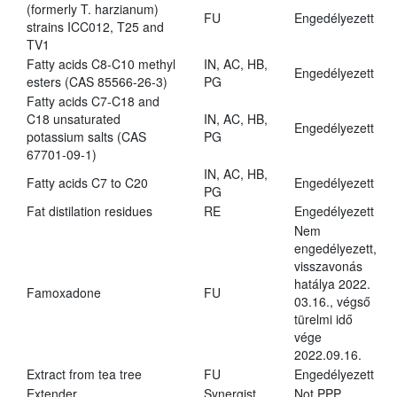
(formerly T. harzianum)
FU
Engedélyezett
strains ICC012, T25 and
TV1
Fatty acids C8-C10 methyl
IN, AC, HB,
Engedélyezett
esters (CAS 85566-26-3)
PG
Fatty acids C7-C18 and
C18 unsaturated
IN, AC, HB,
Engedélyezett
potassium salts (CAS
PG
67701-09-1)
IN, AC, HB,
Fatty acids C7 to C20
Engedélyezett
PG
Fat distilation residues
RE
Engedélyezett
Nem
engedélyezett,
visszavonás
hatálya 2022.
Famoxadone
FU
03.16., végső
türelmi idő
vége
2022.09.16.
Extract from tea tree
FU
Engedélyezett
Extender
Synergist
Not PPP