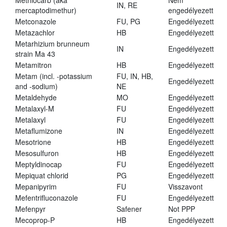
Methiocarb (aka
Nem
IN, RE
mercaptodimethur)
engedélyezett
Metconazole
FU, PG
Engedélyezett
Metazachlor
HB
Engedélyezett
Metarhizium brunneum
IN
Engedélyezett
strain Ma 43
Metamitron
HB
Engedélyezett
Metam (incl. -potassium
FU, IN, HB,
Engedélyezett
and -sodium)
NE
Metaldehyde
MO
Engedélyezett
Metalaxyl-M
FU
Engedélyezett
Metalaxyl
FU
Engedélyezett
Metaflumizone
IN
Engedélyezett
Mesotrione
HB
Engedélyezett
Mesosulfuron
HB
Engedélyezett
Meptyldinocap
FU
Engedélyezett
Mepiquat chlorid
PG
Engedélyezett
Mepanipyrim
FU
Visszavont
Mefentrifluconazole
FU
Engedélyezett
Mefenpyr
Safener
Not PPP
Mecoprop-P
HB
Engedélyezett