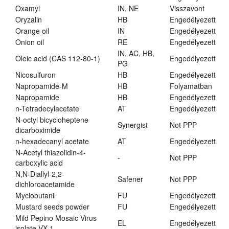
Oxamyl
IN, NE
Visszavont
Oryzalin
HB
Engedélyezett
Orange oil
IN
Engedélyezett
Onion oil
RE
Engedélyezett
IN, AC, HB,
Oleic acid (CAS 112-80-1)
Engedélyezett
PG
Nicosulfuron
HB
Engedélyezett
Napropamide-M
HB
Folyamatban
Napropamide
HB
Engedélyezett
n-Tetradecylacetate
AT
Engedélyezett
N-octyl bicycloheptene
Synergist
Not PPP
dicarboximide
n-hexadecanyl acetate
AT
Engedélyezett
N-Acetyl thiazolidin-4-
-
Not PPP
carboxylic acid
N,N-Diallyl-2,2-
Safener
Not PPP
dichloroacetamide
Myclobutanil
FU
Engedélyezett
Mustard seeds powder
FU
Engedélyezett
Mild Pepino Mosaic Virus
EL
Engedélyezett
isolate VX 1