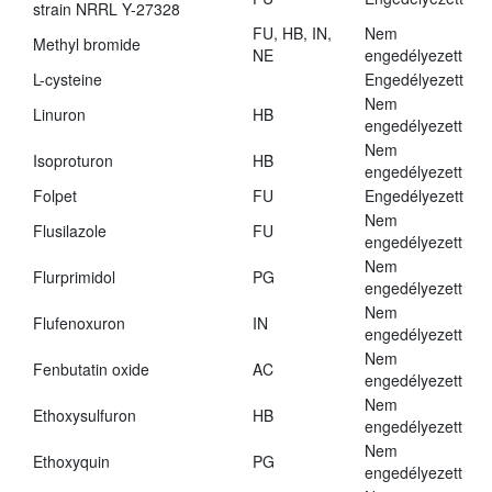
strain NRRL Y-27328
FU, HB, IN,
Nem
Methyl bromide
NE
engedélyezett
L-cysteine
Engedélyezett
Nem
Linuron
HB
engedélyezett
Nem
Isoproturon
HB
engedélyezett
Folpet
FU
Engedélyezett
Nem
Flusilazole
FU
engedélyezett
Nem
Flurprimidol
PG
engedélyezett
Nem
Flufenoxuron
IN
engedélyezett
Nem
Fenbutatin oxide
AC
engedélyezett
Nem
Ethoxysulfuron
HB
engedélyezett
Nem
Ethoxyquin
PG
engedélyezett