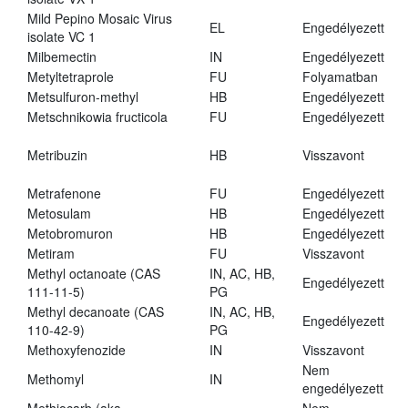
Mild Pepino Mosaic Virus
EL
Engedélyezett
isolate VC 1
Milbemectin
IN
Engedélyezett
Metyltetraprole
FU
Folyamatban
Metsulfuron-methyl
HB
Engedélyezett
Metschnikowia fructicola
FU
Engedélyezett
Metribuzin
HB
Visszavont
Metrafenone
FU
Engedélyezett
Metosulam
HB
Engedélyezett
Metobromuron
HB
Engedélyezett
Metiram
FU
Visszavont
Methyl octanoate (CAS
IN, AC, HB,
Engedélyezett
111-11-5)
PG
Methyl decanoate (CAS
IN, AC, HB,
Engedélyezett
110-42-9)
PG
Methoxyfenozide
IN
Visszavont
Nem
Methomyl
IN
engedélyezett