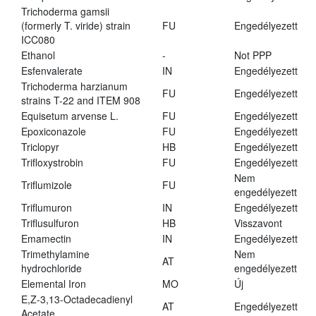
Trichoderma gamsii
(formerly T. viride) strain
FU
Engedélyezett
ICC080
Ethanol
-
Not PPP
Esfenvalerate
IN
Engedélyezett
Trichoderma harzianum
FU
Engedélyezett
strains T-22 and ITEM 908
Equisetum arvense L.
FU
Engedélyezett
Epoxiconazole
FU
Engedélyezett
Triclopyr
HB
Engedélyezett
Trifloxystrobin
FU
Engedélyezett
Nem
Triflumizole
FU
engedélyezett
Triflumuron
IN
Engedélyezett
Triflusulfuron
HB
Visszavont
Emamectin
IN
Engedélyezett
Trimethylamine
Nem
AT
hydrochloride
engedélyezett
Elemental Iron
MO
Új
E,Z-3,13-Octadecadienyl
AT
Engedélyezett
Acetate