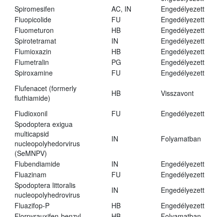
Spiromesifen
AC, IN
Engedélyezett
Fluopicolide
FU
Engedélyezett
Fluometuron
HB
Engedélyezett
Spirotetramat
IN
Engedélyezett
Flumioxazin
HB
Engedélyezett
Flumetralin
PG
Engedélyezett
Spiroxamine
FU
Engedélyezett
Flufenacet (formerly
HB
Visszavont
fluthiamide)
Fludioxonil
FU
Engedélyezett
Spodoptera exigua
multicapsid
IN
Folyamatban
nucleopolyhedorvirus
(SeMNPV)
Flubendiamide
IN
Engedélyezett
Fluazinam
FU
Engedélyezett
Spodoptera littoralis
IN
Engedélyezett
nucleopolyhedrovirus
Fluazifop-P
HB
Engedélyezett
Florpyrauxifen-benzyl
HB
Folyamatban