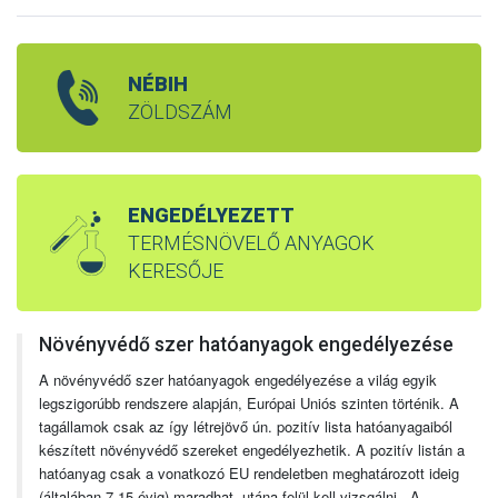
NÉBIH
ZÖLDSZÁM
ENGEDÉLYEZETT
TERMÉSNÖVELŐ ANYAGOK
KERESŐJE
Növényvédő szer hatóanyagok engedélyezése
A növényvédő szer hatóanyagok engedélyezése a világ egyik
legszigorúbb rendszere alapján, Európai Uniós szinten történik. A
tagállamok csak az így létrejövő ún. pozitív lista hatóanyagaiból
készített növényvédő szereket engedélyezhetik. A pozitív listán a
hatóanyag csak a vonatkozó EU rendeletben meghatározott ideig
(általában 7-15 évig) maradhat, utána felül kell vizsgálni. A