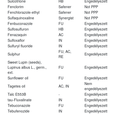
Sulcotrione
HB
Engedélyezett
Fenclorim
Safener
Not PPP
Fenchlorazole-ethyl
Safener
Not PPP
Sulfaquinoxaline
Synergist
Not PPP
Fenbuconazole
FU
Engedélyezett
Sulfosulfuron
HB
Engedélyezett
Fenazaquin
AC
Engedélyezett
Sulfoxaflor
IN
Engedélyezett
Sulfuryl fluoride
IN
Engedélyezett
FU, AC,
Sulphur
Engedélyezett
RE
Sweet Lupin (seeds),
Lupinus albus L., germ.,
FU
Engedélyezett
ext.
Sunflower oil
FU
Engedélyezett
Nem
Tagetes oil
AC, IN
engedélyezett
Talc E553B
-
Engedélyezett
tau-Fluvalinate
IN
Engedélyezett
Tebuconazole
FU
Engedélyezett
Tebufenozide
IN
Engedélyezett