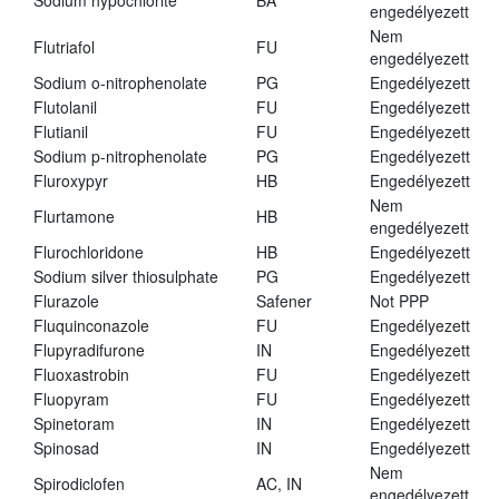
Sodium hypochlorite
BA
engedélyezett
Nem
Flutriafol
FU
engedélyezett
Sodium o-nitrophenolate
PG
Engedélyezett
Flutolanil
FU
Engedélyezett
Flutianil
FU
Engedélyezett
Sodium p-nitrophenolate
PG
Engedélyezett
Fluroxypyr
HB
Engedélyezett
Nem
Flurtamone
HB
engedélyezett
Flurochloridone
HB
Engedélyezett
Sodium silver thiosulphate
PG
Engedélyezett
Flurazole
Safener
Not PPP
Fluquinconazole
FU
Engedélyezett
Flupyradifurone
IN
Engedélyezett
Fluoxastrobin
FU
Engedélyezett
Fluopyram
FU
Engedélyezett
Spinetoram
IN
Engedélyezett
Spinosad
IN
Engedélyezett
Nem
Spirodiclofen
AC, IN
engedélyezett