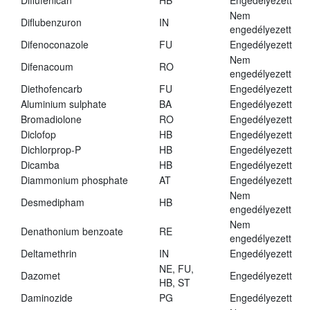
Diflufenican
HB
Engedélyezett
Nem
Diflubenzuron
IN
engedélyezett
Difenoconazole
FU
Engedélyezett
Nem
Difenacoum
RO
engedélyezett
Diethofencarb
FU
Engedélyezett
Aluminium sulphate
BA
Engedélyezett
Bromadiolone
RO
Engedélyezett
Diclofop
HB
Engedélyezett
Dichlorprop-P
HB
Engedélyezett
Dicamba
HB
Engedélyezett
Diammonium phosphate
AT
Engedélyezett
Nem
Desmedipham
HB
engedélyezett
Nem
Denathonium benzoate
RE
engedélyezett
Deltamethrin
IN
Engedélyezett
NE, FU,
Dazomet
Engedélyezett
HB, ST
Daminozide
PG
Engedélyezett