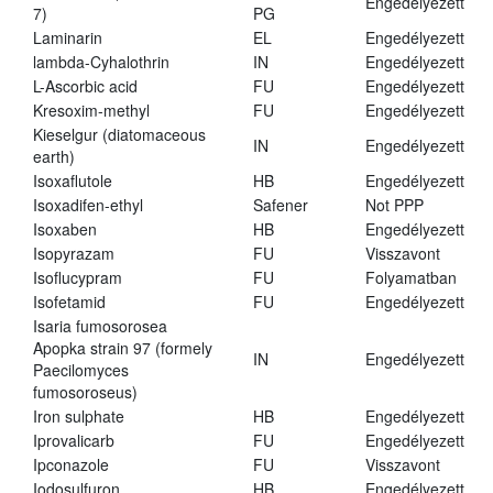
Engedélyezett
7)
PG
Laminarin
EL
Engedélyezett
lambda-Cyhalothrin
IN
Engedélyezett
L-Ascorbic acid
FU
Engedélyezett
Kresoxim-methyl
FU
Engedélyezett
Kieselgur (diatomaceous
IN
Engedélyezett
earth)
Isoxaflutole
HB
Engedélyezett
Isoxadifen-ethyl
Safener
Not PPP
Isoxaben
HB
Engedélyezett
Isopyrazam
FU
Visszavont
Isoflucypram
FU
Folyamatban
Isofetamid
FU
Engedélyezett
Isaria fumosorosea
Apopka strain 97 (formely
IN
Engedélyezett
Paecilomyces
fumosoroseus)
Iron sulphate
HB
Engedélyezett
Iprovalicarb
FU
Engedélyezett
Ipconazole
FU
Visszavont
Iodosulfuron
HB
Engedélyezett