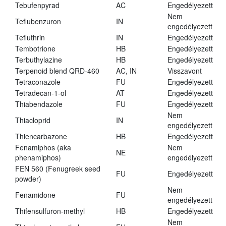
Tebufenpyrad
AC
Engedélyezett
Nem
Teflubenzuron
IN
engedélyezett
Tefluthrin
IN
Engedélyezett
Tembotrione
HB
Engedélyezett
Terbuthylazine
HB
Engedélyezett
Terpenoid blend QRD-460
AC, IN
Visszavont
Tetraconazole
FU
Engedélyezett
Tetradecan-1-ol
AT
Engedélyezett
Thiabendazole
FU
Engedélyezett
Nem
Thiacloprid
IN
engedélyezett
Thiencarbazone
HB
Engedélyezett
Fenamiphos (aka
Nem
NE
phenamiphos)
engedélyezett
FEN 560 (Fenugreek seed
FU
Engedélyezett
powder)
Nem
Fenamidone
FU
engedélyezett
Thifensulfuron-methyl
HB
Engedélyezett
Nem