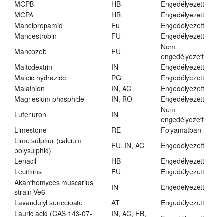
MCPB
HB
Engedélyezett
MCPA
HB
Engedélyezett
Mandipropamid
Fu
Engedélyezett
Mandestrobin
FU
Engedélyezett
Nem
Mancozeb
FU
engedélyezett
Maltodextrin
IN
Engedélyezett
Maleic hydrazide
PG
Engedélyezett
Malathion
IN, AC
Engedélyezett
Magnesium phosphide
IN, RO
Engedélyezett
Nem
Lufenuron
IN
engedélyezett
Limestone
RE
Folyamatban
Lime sulphur (calcium
FU, IN, AC
Engedélyezett
polysulphid)
Lenacil
HB
Engedélyezett
Lecithins
FU
Engedélyezett
Akanthomyces muscarius
IN
Engedélyezett
strain Ve6
Lavandulyl senecioate
AT
Engedélyezett
Lauric acid (CAS 143-07-
IN, AC, HB,