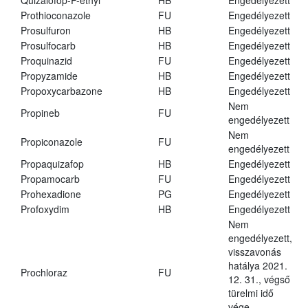
Quizalofop-P-ethyl
HB
Engedélyezett
Prothioconazole
FU
Engedélyezett
Prosulfuron
HB
Engedélyezett
Prosulfocarb
HB
Engedélyezett
Proquinazid
FU
Engedélyezett
Propyzamide
HB
Engedélyezett
Propoxycarbazone
HB
Engedélyezett
Nem
Propineb
FU
engedélyezett
Nem
Propiconazole
FU
engedélyezett
Propaquizafop
HB
Engedélyezett
Propamocarb
FU
Engedélyezett
Prohexadione
PG
Engedélyezett
Profoxydim
HB
Engedélyezett
Nem
engedélyezett,
visszavonás
hatálya 2021.
Prochloraz
FU
12. 31., végső
türelmi idő
vége