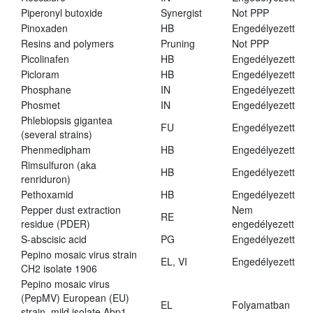
Piperonyl butoxide
Synergist
Not PPP
Pinoxaden
HB
Engedélyezett
Resins and polymers
Pruning
Not PPP
Picolinafen
HB
Engedélyezett
Picloram
HB
Engedélyezett
Phosphane
IN
Engedélyezett
Phosmet
IN
Engedélyezett
Phlebiopsis gigantea
FU
Engedélyezett
(several strains)
Phenmedipham
HB
Engedélyezett
Rimsulfuron (aka
HB
Engedélyezett
renriduron)
Pethoxamid
HB
Engedélyezett
Pepper dust extraction
Nem
RE
residue (PDER)
engedélyezett
S-abscisic acid
PG
Engedélyezett
Pepino mosaic virus strain
EL, VI
Engedélyezett
CH2 isolate 1906
Pepino mosaic virus
(PepMV) European (EU)
EL
Folyamatban
strain, mild isolate Abp1