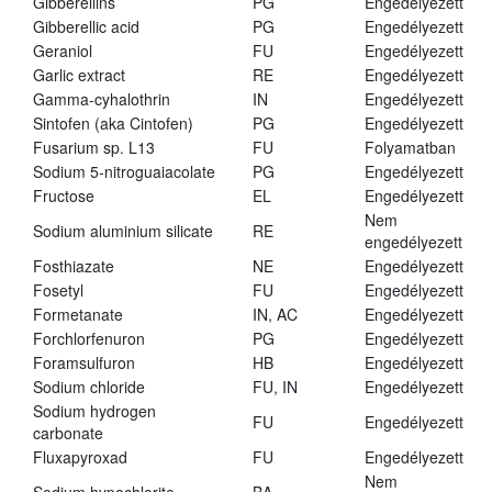
Gibberellins
PG
Engedélyezett
Gibberellic acid
PG
Engedélyezett
Geraniol
FU
Engedélyezett
Garlic extract
RE
Engedélyezett
Gamma-cyhalothrin
IN
Engedélyezett
Sintofen (aka Cintofen)
PG
Engedélyezett
Fusarium sp. L13
FU
Folyamatban
Sodium 5-nitroguaiacolate
PG
Engedélyezett
Fructose
EL
Engedélyezett
Nem
Sodium aluminium silicate
RE
engedélyezett
Fosthiazate
NE
Engedélyezett
Fosetyl
FU
Engedélyezett
Formetanate
IN, AC
Engedélyezett
Forchlorfenuron
PG
Engedélyezett
Foramsulfuron
HB
Engedélyezett
Sodium chloride
FU, IN
Engedélyezett
Sodium hydrogen
FU
Engedélyezett
carbonate
Fluxapyroxad
FU
Engedélyezett
Nem