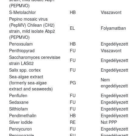
(PEPMVO)
S-Metolachlor
HB
Visszavont
Pepino mosaic virus
(PepMV) Chilean (CH2)
EL
Folyamatban
strain, mild isolate Abp2
(PEPMVO)
Penoxsulam
HB
Engedélyezett
Penthiopyrad
FU
Visszavont
Saccharomyces cerevisiae
FU
Engedélyezett
strain LAS02
Salix spp. cortex
FU
Engedélyezett
Sea-algae extract
Nem
(formerly sea-algae
PG
engedélyezett
extract and seaweeds)
Penflufen
FU
Engedélyezett
Sedaxane
FU
Engedélyezett
Silthiofam
FU
Engedélyezett
Pendimethalin
HB
Engedélyezett
Silver iodide
RE
Not PPP
Pencycuron
FU
Engedélyezett
Penconazole
FU
Engedélyezett