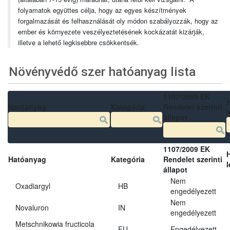
folyamatok együttes célja, hogy az egyes készítmények
forgalmazását és felhasználását oly módon szabályozzák, hogy az
ember és környezete veszélyeztetésének kockázatát kizárják,
illetve a lehető legkisebbre csökkentsék.
Növényvédő szer hatóanyag lista
1107/2009 EK
Hatóanyag
Kategória
Rendelet szerinti
l
állapot
1107/2009 EK
Hatóanyag
Kategória
Rendelet szerinti
l
állapot
Nem
Oxadiargyl
HB
engedélyezett
Nem
Novaluron
IN
engedélyezett
Metschnikowia fructicola
FU
Engedélyezett