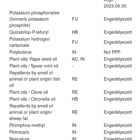
2023.06.30.
Potassium phosphonates
(formerly potassium
FU
Engedélyezett
phosphite)
Quizalofop-P-tefuryl
HB
Engedélyezett
Potassium hydrogen
FU
Engedélyezett
carbonate
Polybutene
IN
Not PPP
Plant oils/ Rape seed oil
AC, IN
Engedélyezett
Plant oils / Spear mint oil
-
Engedélyezett
Repellents by smell of
animal or plant origin/ fish
RE
Engedélyezett
oil
Plant oils / Clove oil
RE
Engedélyezett
Plant oils / Citronella oil
HB
Engedélyezett
Repellents by smell of
animal or plant origin/
RE
Engedélyezett
sheep fat
Pirimiphos-methyl
IN
Engedélyezett
Pirimicarb
IN
Engedélyezett
Rescalure
IN
Engedélyezett