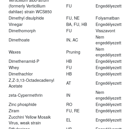
Verticillium albo-atrum
(formerly Verticillium
FU
Engedélyezett
dahliae) strain WCS850
Dimethyl disulphide
FU, NE
Folyamatban
Vinegar
BA, FU, HB
Engedélyezett
Dimethomorph
FU
Visszavont
Nem
Dimethoate
IN, AC
engedélyezett
Nem
Waxes
Pruning
engedélyezett
Dimethenamid-P
HB
Engedélyezett
Whey
FU
Engedélyezett
Dimethachlor
HB
Engedélyezett
Z,Z-3,13-Octadecadienyl
AT
Engedélyezett
Acetate
Nem
zeta-Cypermethrin
IN
engedélyezett
Zinc phosphide
RO
Engedélyezett
Ziram
FU, RE
Engedélyezett
Zucchini Yellow Mosaik
EL
Engedélyezett
Virus, weak strain