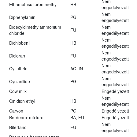
Nem
Ethamethsulfuron methyl
HB
engedélyezett
Nem
Diphenylamin
PG
engedélyezett
Didecyldimethylammonium
Nem
FU
chloride
engedélyezett
Nem
Dichlobenil
HB
engedélyezett
Nem
Dicloran
FU
engedélyezett
Nem
Cyfluthrin
AC, IN
engedélyezett
Nem
Cyclanilide
PG
engedélyezett
Cow milk
Engedélyezett
Nem
Cinidion ethyl
HB
engedélyezett
Carvon
PG
Engedélyezett
Bordeaux mixture
BA, FU
Engedélyezett
Nem
Bitertanol
FU
engedélyezett