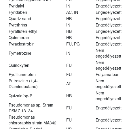
Pyridalyl
IN
Engedélyezett
Pyridaben
AC, IN
Engedélyezett
Quartz sand
HB
Engedélyezett
Pyrethrins
IN
Engedélyezett
Pyraflufen-ethyl
HB
Engedélyezett
Quinmerac
HB
Engedélyezett
Pyraclostrobin
FU, PG
Engedélyezett
Nem
Pymetrozine
IN
engedélyezett
Nem
Quinoxyfen
FU
engedélyezett
Pydiflumetofen
FU
Folyamatban
Putrescine (1,4-
Nem
AT
Diaminobutane)
engedélyezett
Nem
Quizalofop-P
HB
engedélyezett
Pseudomonas sp. Strain
FU
Engedélyezett
DSMZ 13134
Pseudomonas
FU
Engedélyezett
chlororaphis strain MA342