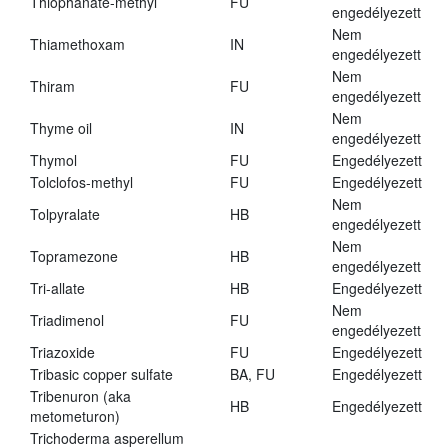
Thiophanate-methyl
FU
engedélyezett
Nem
Thiamethoxam
IN
engedélyezett
Nem
Thiram
FU
engedélyezett
Nem
Thyme oil
IN
engedélyezett
Thymol
FU
Engedélyezett
Tolclofos-methyl
FU
Engedélyezett
Nem
Tolpyralate
HB
engedélyezett
Nem
Topramezone
HB
engedélyezett
Tri-allate
HB
Engedélyezett
Nem
Triadimenol
FU
engedélyezett
Triazoxide
FU
Engedélyezett
Tribasic copper sulfate
BA, FU
Engedélyezett
Tribenuron (aka
HB
Engedélyezett
metometuron)
Trichoderma asperellum